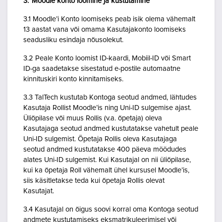
3. Moodle konto loomine ja kustutamine
3.1 Moodle’i Konto loomiseks peab isik olema vähemalt
13 aastat vana või omama Kasutajakonto loomiseks
seadusliku esindaja nõusolekut.
3.2 Peale Konto loomist ID-kaardi, Mobiil-ID või Smart
ID-ga saadetakse sisestatud e-postile automaatne
kinnituskiri konto kinnitamiseks.
3.3 TalTech kustutab Kontoga seotud andmed, lähtudes
Kasutaja Rollist Moodle’is ning Uni-ID sulgemise ajast.
Üliõpilase või muus Rollis (v.a. õpetaja) oleva
Kasutajaga seotud andmed kustutatakse vahetult peale
Uni-ID sulgemist. Õpetaja Rollis oleva Kasutajaga
seotud andmed kustutatakse 400 päeva möödudes
alates Uni-ID sulgemist. Kui Kasutajal on nii üliõpilase,
kui ka õpetaja Roll vähemalt ühel kursusel Moodle’is,
siis käsitletakse teda kui õpetaja Rollis olevat
Kasutajat.
3.4 Kasutajal on õigus soovi korral oma Kontoga seotud
andmete kustutamiseks eksmatrikuleerimisel või