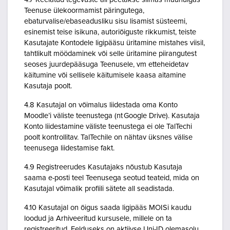
Teenuse ülekoormamist päringutega,
ebaturvalise/ebaseadusliku sisu lisamist süsteemi,
esinemist teise isikuna, autoriõiguste rikkumist, teiste
Kasutajate Kontodele ligipääsu üritamine mistahes viisil,
tahtlikult möödaminek või selle üritamine piirangutest
seoses juurdepääsuga Teenusele, vm etteheidetav
käitumine või sellisele käitumisele kaasa aitamine
Kasutaja poolt.
4.8 Kasutajal on võimalus liidestada oma Konto
Moodle’i väliste teenustega (nt Google Drive). Kasutaja
Konto liidestamine väliste teenustega ei ole TalTechi
poolt kontrollitav. TalTechile on nähtav üksnes välise
teenusega liidestamise fakt.
4.9 Registreerudes Kasutajaks nõustub Kasutaja
saama e-posti teel Teenusega seotud teateid, mida on
Kasutajal võimalik profiili sätete all seadistada.
4.10 Kasutajal on õigus saada ligipääs MOISi kaudu
loodud ja Arhiveeritud kursusele, millele on ta
registreeritud. Eelduseks on aktiivse Uni-ID olemasolu