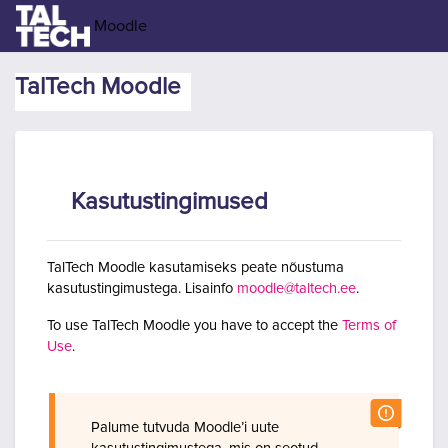
Jäta vahele peasisuni
Moodle
TalTech Moodle
Kasutustingimused
TalTech Moodle kasutamiseks peate nõustuma
kasutustingimustega. Lisainfo
moodle@taltech.ee
.
To use TalTech Moodle you have to accept the
Terms of
Use
.
Palume tutvuda Moodle’i uute