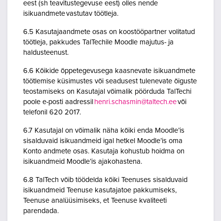
eest (sh teavitustegevuse eest) olles nende
isikuandmete vastutav töötleja.
6.5 Kasutajaandmete osas on koostööpartner volitatud
töötleja, pakkudes TalTechile Moodle majutus- ja
haldusteenust.
6.6 Kõikide õppetegevusega kaasnevate isikuandmete
töötlemise küsimustes või seadusest tulenevate õiguste
teostamiseks on Kasutajal võimalik pöörduda TalTechi
poole e-posti aadressil
henri.schasmin@taltech.ee
või
telefonil 620 2017.
6.7 Kasutajal on võimalik näha kõiki enda Moodle’is
sisalduvaid isikuandmeid igal hetkel Moodle’is oma
Konto andmete osas. Kasutaja kohustub hoidma on
isikuandmeid Moodle’is ajakohastena.
6.8 TalTech võib töödelda kõiki Teenuses sisalduvaid
isikuandmeid Teenuse kasutajatoe pakkumiseks,
Teenuse analüüsimiseks, et Teenuse kvaliteeti
parendada.