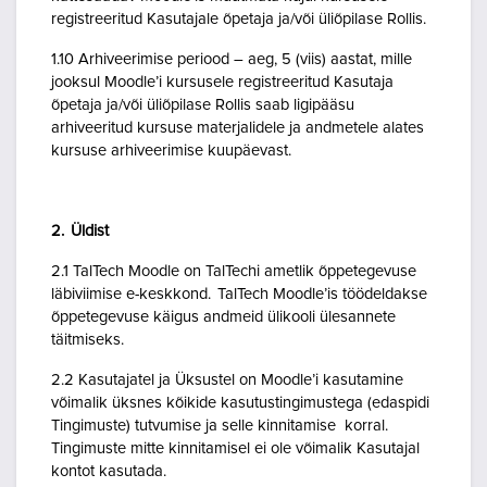
registreeritud Kasutajale õpetaja ja/või üliõpilase Rollis.
1.10 Arhiveerimise periood – aeg, 5 (viis) aastat, mille
jooksul Moodle’i kursusele registreeritud Kasutaja
õpetaja ja/või üliõpilase Rollis saab ligipääsu
arhiveeritud kursuse materjalidele ja andmetele alates
kursuse arhiveerimise kuupäevast.
2. Üldist
2.1 TalTech Moodle on TalTechi ametlik õppetegevuse
läbiviimise e-keskkond. TalTech Moodle’is töödeldakse
õppetegevuse käigus andmeid ülikooli ülesannete
täitmiseks.
2.2 Kasutajatel ja Üksustel on Moodle’i kasutamine
võimalik üksnes kõikide kasutustingimustega (edaspidi
Tingimuste) tutvumise ja selle kinnitamise korral.
Tingimuste mitte kinnitamisel ei ole võimalik Kasutajal
kontot kasutada.