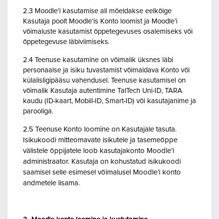
2.3 Moodle’i kasutamise all mõeldakse eelkõige
Kasutaja poolt Moodle’is Konto loomist ja Moodle’i
võimaluste kasutamist õppetegevuses osalemiseks või
õppetegevuse läbiviimiseks.
2.4 Teenuse kasutamine on võimalik üksnes läbi
personaalse ja isiku tuvastamist võimaldava Konto või
külalisligipääsu vahendusel. Teenuse kasutamisel on
võimalik Kasutaja autentimine TalTech Uni-ID, TARA
kaudu (ID-kaart, Mobiil-ID, Smart-ID) või kasutajanime ja
parooliga.
2.5 Teenuse Konto loomine on Kasutajale tasuta.
Isikukoodi mitteomavate isikutele ja tasemeõppe
välistele õppijatele loob kasutajakonto Moodle’i
administraator. Kasutaja on kohustatud isikukoodi
saamisel selle esimesel võimalusel Moodle’i konto
andmetele lisama.