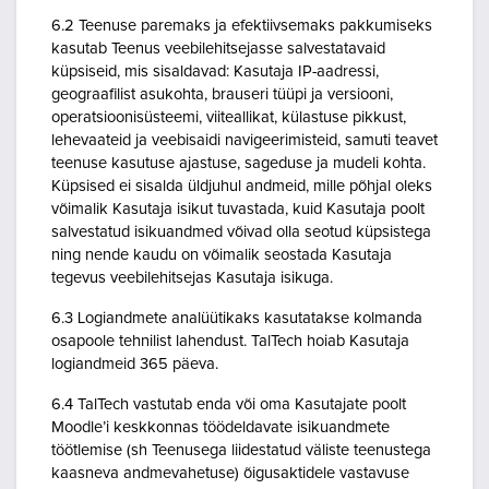
6.2 Teenuse paremaks ja efektiivsemaks pakkumiseks
kasutab Teenus veebilehitsejasse salvestatavaid
küpsiseid, mis sisaldavad: Kasutaja IP-aadressi,
geograafilist asukohta, brauseri tüüpi ja versiooni,
operatsioonisüsteemi, viiteallikat, külastuse pikkust,
lehevaateid ja veebisaidi navigeerimisteid, samuti teavet
teenuse kasutuse ajastuse, sageduse ja mudeli kohta.
Küpsised ei sisalda üldjuhul andmeid, mille põhjal oleks
võimalik Kasutaja isikut tuvastada, kuid Kasutaja poolt
salvestatud isikuandmed võivad olla seotud küpsistega
ning nende kaudu on võimalik seostada Kasutaja
tegevus veebilehitsejas Kasutaja isikuga.
6.3 Logiandmete analüütikaks kasutatakse kolmanda
osapoole tehnilist lahendust. TalTech hoiab Kasutaja
logiandmeid 365 päeva.
6.4 TalTech vastutab enda või oma Kasutajate poolt
Moodle’i keskkonnas töödeldavate isikuandmete
töötlemise (sh Teenusega liidestatud väliste teenustega
kaasneva andmevahetuse) õigusaktidele vastavuse