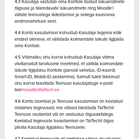
4.3 Kasutaja vastutab oma Kontole lisatud isikuandmete
õigsuse ja täiendavate isikuandmete ning Moodle’i
väliste teenustega liidestamise ja sellega kaasneva
andmevahetuse eest.
4.4 Konto kasutamisel kohustub Kasutaja tegema kõik
endast oleneva, et välistada kolmandate isikute ligipääs
oma Kontole.
4.5 Võimaliku ohu korral kohustub Kasutaja võtma
viivitamatult tarvitusele meetmed, et vältida kolmandate
isikute ligipääsu Kontole (parooli vahetus, ID-kaardi,
Smart-ID, Mobiil-ID peatamine). Samuti tuleb tekkinud
ohu korral teavitada Teenuse kasutajatuge e-posti
teel
moodle@taltech.ee
.
4.6 Konto loomisel ja Teenuse kasutamisel on keelatud
mistahes tegevused, mis võivad takistada TalTechil
Teenuse osutamist või on vastuolus õigusaktidega.
Keelatud tegevuste tuvastamisel on TalTechil õigus
piirata Kasutaja ligipääsu Teenusele.
4.7 Keelatud tegevuste all peetakse silmas muuhulgas