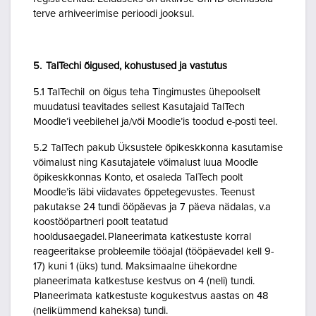
terve arhiveerimise perioodi jooksul.
5. TalTechi õigused, kohustused ja vastutus
5.1 TalTechil on õigus teha Tingimustes ühepoolselt
muudatusi teavitades sellest Kasutajaid TalTech
Moodle’i veebilehel ja/või Moodle’is toodud e-posti teel.
5.2 TalTech pakub Üksustele õpikeskkonna kasutamise
võimalust ning Kasutajatele võimalust luua Moodle
õpikeskkonnas Konto, et osaleda TalTech poolt
Moodle’is läbi viidavates õppetegevustes. Teenust
pakutakse 24 tundi ööpäevas ja 7 päeva nädalas, v.a
koostööpartneri poolt teatatud
hooldusaegadel. Planeerimata katkestuste korral
reageeritakse probleemile tööajal (tööpäevadel kell 9-
17) kuni 1 (üks) tund. Maksimaalne ühekordne
planeerimata katkestuse kestvus on 4 (neli) tundi.
Planeerimata katkestuste kogukestvus aastas on 48
(nelikümmend kaheksa) tundi.