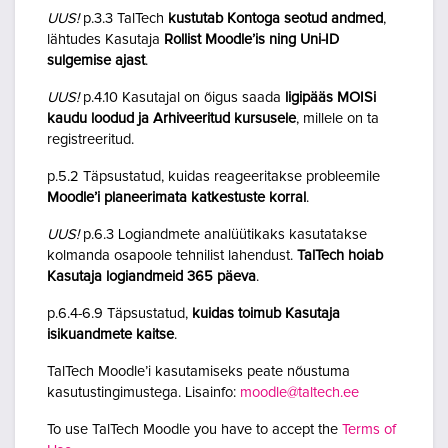
UUS!
p.3.3 TalTech
kustutab Kontoga seotud andmed
,
lähtudes Kasutaja
Rollist Moodle’is ning Uni-ID
sulgemise ajast
.
UUS!
p.4.10 Kasutajal on õigus saada
ligipääs MOISi
kaudu loodud ja Arhiveeritud kursusele
, millele on ta
registreeritud.
p.5.2 Täpsustatud, kuidas reageeritakse probleemile
Moodle’i planeerimata katkestuste korral
.
UUS!
p.6.3 Logiandmete analüütikaks kasutatakse
kolmanda osapoole tehnilist lahendust.
TalTech hoiab
Kasutaja logiandmeid 365 päeva
.
p.6.4-6.9 Täpsustatud,
kuidas toimub Kasutaja
isikuandmete kaitse
.
TalTech Moodle’i kasutamiseks peate nõustuma
kasutustingimustega. Lisainfo:
moodle@taltech.ee
To use TalTech Moodle you have to accept the
Terms of