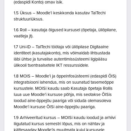
(edaspidi Konto) omav isik.
1.5 Üksus – Moodle’i keskkonda kasutav TalTechi
struktuuriüksus.
1.6 Roll – kasutaja õigused kursusel (õpetaja, üliõpilane,
vaatleja jt).
1.7 Uni-ID – TalTechi töötaja või üliõpilase Digitaalne
identiteet (kasutajakonto), mis võimaldab lihtsustada
läbi ühtse ja turvalise autentimissüsteemi ligipääsu
ülikooli tsentraalsetele IKT ressurssidele.
1.8 MOIS – Moodle’i ja õppeinfosüsteemi (edaspidi ÕIS)
integratsiooni lahendus, mis on suunatud tasemeõppe
kursustele. MOISi kaudu saab Kasutaja õpetaja Rollis
luua uue Moodle’i kursuse põhja, mis seotakse ÕISis
loodud aine-õppejõu paariga või siduda olemasoleva
Moodle’i kursuse ÕISi aine-õppejõu paariga.
1.9 Arhiveeritud kursus – MOISi kaudu loodud ja arhiivi
liigutatud kursus semestri lõpus, mis on nähtav ja
kättesaadav Moodle’is muutmata kujul kursusele