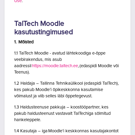
Use
.
TalTech Moodle
kasutustingimused
1. Mõisted
1.1 TalTech Moodle - avatud lähtekoodiga e-õppe
veebirakendus, mis asub
aadressil
https://moodle.taltech.ee
, (edaspidi Moodle või
Teenus).
1.2 Haldaja – Tallinna Tehnikaülikool (edaspidi TalTech),
kes pakub Moodle’i õpikeskkonna kasutamise
võimalust ja viib selles läbi õppetegevust.
1.3 Haldusteenuse pakkuja – koostööpartner, kes
pakub haldusteenust vastavalt TalTechiga sõlmitud
hankeleppele.
1.4 Kasutaja – iga Moodle’i keskkonnas kasutajakontot