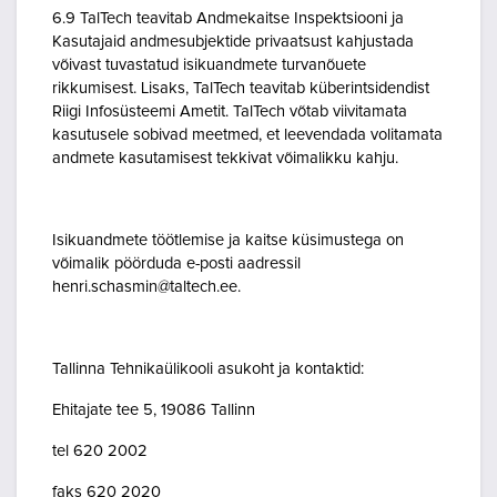
6.9 TalTech teavitab Andmekaitse Inspektsiooni ja
Kasutajaid andmesubjektide privaatsust kahjustada
võivast tuvastatud isikuandmete turvanõuete
rikkumisest. Lisaks, TalTech teavitab küberintsidendist
Riigi Infosüsteemi Ametit. TalTech võtab viivitamata
kasutusele sobivad meetmed, et leevendada volitamata
andmete kasutamisest tekkivat võimalikku kahju.
Isikuandmete töötlemise ja kaitse küsimustega on
võimalik pöörduda e-posti aadressil
henri.schasmin@taltech.ee.
Tallinna Tehnikaülikooli asukoht ja kontaktid:
Ehitajate tee 5, 19086 Tallinn
tel 620 2002
faks 620 2020