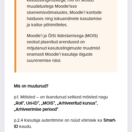
kasutustingimustega, mis on seotud
muudatustega Moodle’isse
sisenemisvõimalustes, Moodle’i kontode
halduses ning isikuandmete kasutamise
ja kaitse põhimõtetes.
Moodle’i ja ÕISi liidestamisega (MOIS)
seotud plaanitud arendused on
mõjutanud kasutustingimuste muutmist
enamasti Moodle’i kasutaja õiguste
suurenemise näol.
Mis on muutunud?
p.1. Mõisted – on lisandunud sellised mõisted nagu
„Roll“, Uni-ID“, „MOIS“, „Arhiveeritud kursus“,
„Arhiveerimise periood“
.
p.2.4 Kasutaja autentimine on nüüd võimlaik ka
Smart-
ID
kaudu.