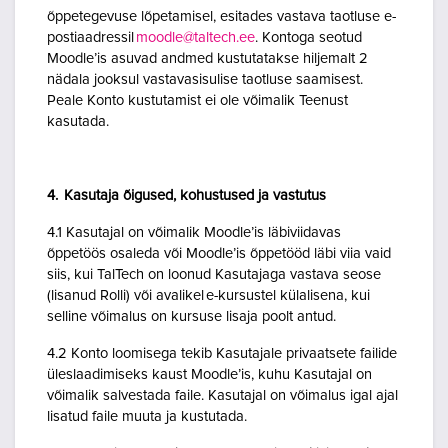
õppetegevuse lõpetamisel, esitades vastava taotluse e-
postiaadressil
moodle@taltech.ee
. Kontoga seotud
Moodle’is asuvad andmed kustutatakse hiljemalt 2
nädala jooksul vastavasisulise taotluse saamisest.
Peale Konto kustutamist ei ole võimalik Teenust
kasutada.
4. Kasutaja õigused, kohustused ja vastutus
4.1 Kasutajal on võimalik Moodle’is läbiviidavas
õppetöös osaleda või Moodle’is õppetööd läbi viia vaid
siis, kui TalTech on loonud Kasutajaga vastava seose
(lisanud Rolli) või avalikel e-kursustel külalisena, kui
selline võimalus on kursuse lisaja poolt antud.
4.2 Konto loomisega tekib Kasutajale privaatsete failide
üleslaadimiseks kaust Moodle’is, kuhu Kasutajal on
võimalik salvestada faile. Kasutajal on võimalus igal ajal
lisatud faile muuta ja kustutada.