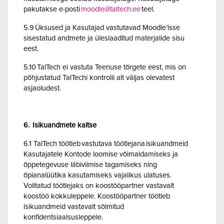
pakutakse e-posti
moodle@taltech.ee
teel.
5.9 Üksused ja Kasutajad vastutavad Moodle’isse
sisestatud andmete ja üleslaaditud materjalide sisu
eest.
5.10 TalTech ei vastuta Teenuse tõrgete eest, mis on
põhjustatud TalTechi kontrolli alt väljas olevatest
asjaoludest.
6. Isikuandmete kaitse
6.1 TalTech töötleb vastutava töötlejana isikuandmeid
Kasutajatele Kontode loomise võimaldamiseks ja
õppetegevuse läbiviimise tagamiseks ning
õpianalüütika kasutamiseks vajalikus ulatuses.
Volitatud töötlejaks on koostööpartner vastavalt
koostöö kokkuleppele. Koostööpartner töötleb
isikuandmeid vastavalt sõlmitud
konfidentsiaalsusleppele.