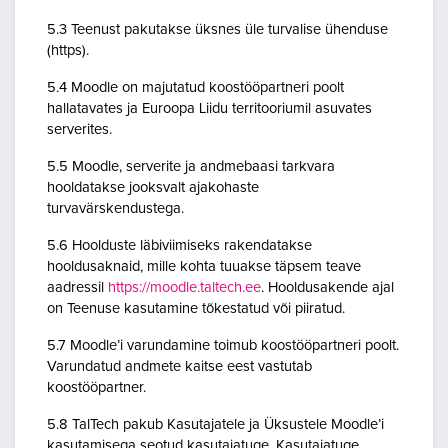
5.3 Teenust pakutakse üksnes üle turvalise ühenduse
(https).
5.4 Moodle on majutatud koostööpartneri poolt
hallatavates ja Euroopa Liidu territooriumil asuvates
serverites.
5.5 Moodle, serverite ja andmebaasi tarkvara
hooldatakse jooksvalt ajakohaste
turvavärskendustega.
5.6 Hoolduste läbiviimiseks rakendatakse
hooldusaknaid, mille kohta tuuakse täpsem teave
aadressil
https://moodle.taltech.ee
. Hooldusakende ajal
on Teenuse kasutamine tõkestatud või piiratud.
5.7 Moodle’i varundamine toimub koostööpartneri poolt.
Varundatud andmete kaitse eest vastutab
koostööpartner.
5.8 TalTech pakub Kasutajatele ja Üksustele Moodle’i
kasutamisega seotud kasutajatuge. Kasutajatuge