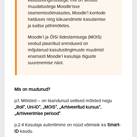
kasutustingimustega, mis on seotud
muudatustega Moodle’isse
sisenemisvõimalustes, Moodle’i kontode
halduses ning isikuandmete kasutamise
ja kaitse põhimõtetes.
Moodle’i ja ÕISi liidestamisega (MOIS)
seotud plaanitud arendused on
mõjutanud kasutustingimuste muutmist
enamasti Moodle’i kasutaja õiguste
suurenemise näol.
Mis on muutunud?
p.1. Mõisted – on lisandunud sellised mõisted nagu
„Roll“, Uni-ID“, „MOIS“, „Arhiveeritud kursus“,
„Arhiveerimise periood“
.
p.2.4 Kasutaja autentimine on nüüd võimlaik ka
Smart-
ID
kaudu.