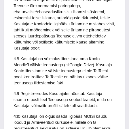
Teenuse ülekoormamist päringutega,
ebaturvalise/ebaseadusliku sisu lisamist süsteemi,
esinemist teise isikuna, autoriõiguste rikkumist, teiste
Kasutajate Kontodele ligipääsu üritamine mistahes viisil,
tahtlikult möödaminek või selle üritamine piirangutest
seoses juurdepääsuga Teenusele, vm etteheidetav
käitumine või sellisele käitumisele kaasa aitamine
Kasutaja poolt.
4.8 Kasutajal on võimalus liidestada oma Konto
Moodle’i väliste teenustega (nt Google Drive). Kasutaja
Konto liidestamine väliste teenustega ei ole TalTechi
poolt kontrollitav. TalTechile on nähtav üksnes välise
teenusega liidestamise fakt.
4.9 Registreerudes Kasutajaks nõustub Kasutaja
saama e-posti teel Teenusega seotud teateid, mida on
Kasutajal võimalik profiili sätete all seadistada.
4.10 Kasutajal on õigus saada ligipääs MOISi kaudu
loodud ja Arhiveeritud kursusele, millele on ta
registreeritud. Eelduseks on aktiivse Uni-ID olemasolu