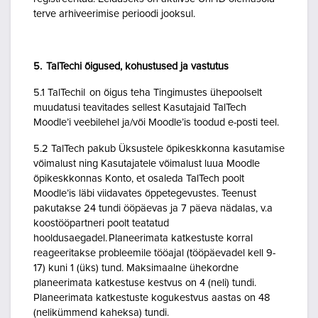
terve arhiveerimise perioodi jooksul.
5. TalTechi õigused, kohustused ja vastutus
5.1 TalTechil on õigus teha Tingimustes ühepoolselt
muudatusi teavitades sellest Kasutajaid TalTech
Moodle’i veebilehel ja/või Moodle’is toodud e-posti teel.
5.2 TalTech pakub Üksustele õpikeskkonna kasutamise
võimalust ning Kasutajatele võimalust luua Moodle
õpikeskkonnas Konto, et osaleda TalTech poolt
Moodle’is läbi viidavates õppetegevustes. Teenust
pakutakse 24 tundi ööpäevas ja 7 päeva nädalas, v.a
koostööpartneri poolt teatatud
hooldusaegadel. Planeerimata katkestuste korral
reageeritakse probleemile tööajal (tööpäevadel kell 9-
17) kuni 1 (üks) tund. Maksimaalne ühekordne
planeerimata katkestuse kestvus on 4 (neli) tundi.
Planeerimata katkestuste kogukestvus aastas on 48
(nelikümmend kaheksa) tundi.