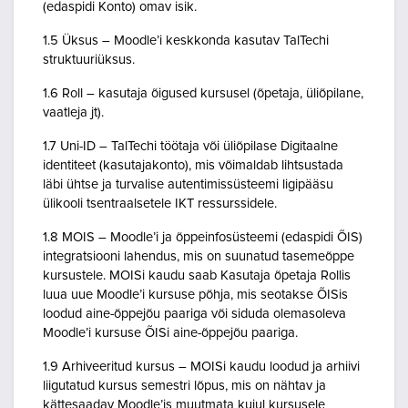
(edaspidi Konto) omav isik.
1.5 Üksus – Moodle’i keskkonda kasutav TalTechi
struktuuriüksus.
1.6 Roll – kasutaja õigused kursusel (õpetaja, üliõpilane,
vaatleja jt).
1.7 Uni-ID – TalTechi töötaja või üliõpilase Digitaalne
identiteet (kasutajakonto), mis võimaldab lihtsustada
läbi ühtse ja turvalise autentimissüsteemi ligipääsu
ülikooli tsentraalsetele IKT ressurssidele.
1.8 MOIS – Moodle’i ja õppeinfosüsteemi (edaspidi ÕIS)
integratsiooni lahendus, mis on suunatud tasemeõppe
kursustele. MOISi kaudu saab Kasutaja õpetaja Rollis
luua uue Moodle’i kursuse põhja, mis seotakse ÕISis
loodud aine-õppejõu paariga või siduda olemasoleva
Moodle’i kursuse ÕISi aine-õppejõu paariga.
1.9 Arhiveeritud kursus – MOISi kaudu loodud ja arhiivi
liigutatud kursus semestri lõpus, mis on nähtav ja
kättesaadav Moodle’is muutmata kujul kursusele