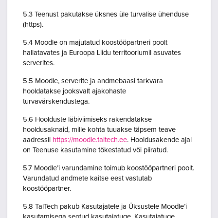
5.3 Teenust pakutakse üksnes üle turvalise ühenduse
(https).
5.4 Moodle on majutatud koostööpartneri poolt
hallatavates ja Euroopa Liidu territooriumil asuvates
serverites.
5.5 Moodle, serverite ja andmebaasi tarkvara
hooldatakse jooksvalt ajakohaste
turvavärskendustega.
5.6 Hoolduste läbiviimiseks rakendatakse
hooldusaknaid, mille kohta tuuakse täpsem teave
aadressil
https://moodle.taltech.ee
. Hooldusakende ajal
on Teenuse kasutamine tõkestatud või piiratud.
5.7 Moodle’i varundamine toimub koostööpartneri poolt.
Varundatud andmete kaitse eest vastutab
koostööpartner.
5.8 TalTech pakub Kasutajatele ja Üksustele Moodle’i
kasutamisega seotud kasutajatuge. Kasutajatuge