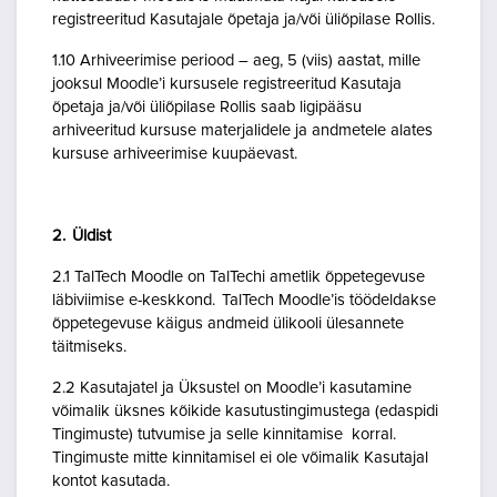
registreeritud Kasutajale õpetaja ja/või üliõpilase Rollis.
1.10 Arhiveerimise periood – aeg, 5 (viis) aastat, mille
jooksul Moodle’i kursusele registreeritud Kasutaja
õpetaja ja/või üliõpilase Rollis saab ligipääsu
arhiveeritud kursuse materjalidele ja andmetele alates
kursuse arhiveerimise kuupäevast.
2. Üldist
2.1 TalTech Moodle on TalTechi ametlik õppetegevuse
läbiviimise e-keskkond. TalTech Moodle’is töödeldakse
õppetegevuse käigus andmeid ülikooli ülesannete
täitmiseks.
2.2 Kasutajatel ja Üksustel on Moodle’i kasutamine
võimalik üksnes kõikide kasutustingimustega (edaspidi
Tingimuste) tutvumise ja selle kinnitamise korral.
Tingimuste mitte kinnitamisel ei ole võimalik Kasutajal
kontot kasutada.