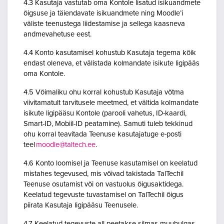
4.3 Kasutaja vastutab oma Kontole lisatud isikuandmete
õigsuse ja täiendavate isikuandmete ning Moodle’i
väliste teenustega liidestamise ja sellega kaasneva
andmevahetuse eest.
4.4 Konto kasutamisel kohustub Kasutaja tegema kõik
endast oleneva, et välistada kolmandate isikute ligipääs
oma Kontole.
4.5 Võimaliku ohu korral kohustub Kasutaja võtma
viivitamatult tarvitusele meetmed, et vältida kolmandate
isikute ligipääsu Kontole (parooli vahetus, ID-kaardi,
Smart-ID, Mobiil-ID peatamine). Samuti tuleb tekkinud
ohu korral teavitada Teenuse kasutajatuge e-posti
teel
moodle@taltech.ee
.
4.6 Konto loomisel ja Teenuse kasutamisel on keelatud
mistahes tegevused, mis võivad takistada TalTechil
Teenuse osutamist või on vastuolus õigusaktidega.
Keelatud tegevuste tuvastamisel on TalTechil õigus
piirata Kasutaja ligipääsu Teenusele.
4.7 Keelatud tegevuste all peetakse silmas muuhulgas