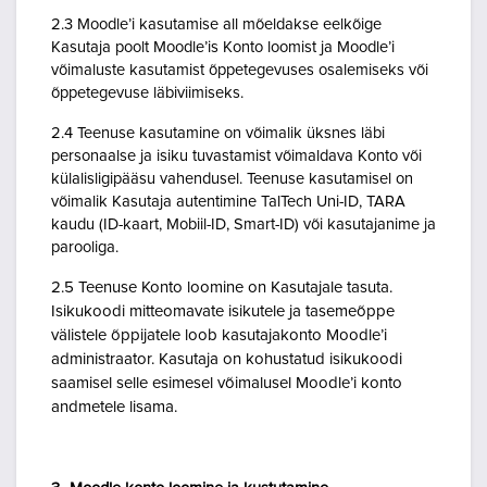
2.3 Moodle’i kasutamise all mõeldakse eelkõige
Kasutaja poolt Moodle’is Konto loomist ja Moodle’i
võimaluste kasutamist õppetegevuses osalemiseks või
õppetegevuse läbiviimiseks.
2.4 Teenuse kasutamine on võimalik üksnes läbi
personaalse ja isiku tuvastamist võimaldava Konto või
külalisligipääsu vahendusel. Teenuse kasutamisel on
võimalik Kasutaja autentimine TalTech Uni-ID, TARA
kaudu (ID-kaart, Mobiil-ID, Smart-ID) või kasutajanime ja
parooliga.
2.5 Teenuse Konto loomine on Kasutajale tasuta.
Isikukoodi mitteomavate isikutele ja tasemeõppe
välistele õppijatele loob kasutajakonto Moodle’i
administraator. Kasutaja on kohustatud isikukoodi
saamisel selle esimesel võimalusel Moodle’i konto
andmetele lisama.