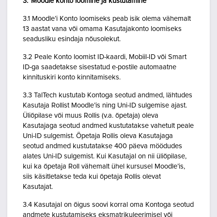
3. Moodle konto loomine ja kustutamine
3.1 Moodle’i Konto loomiseks peab isik olema vähemalt
13 aastat vana või omama Kasutajakonto loomiseks
seadusliku esindaja nõusolekut.
3.2 Peale Konto loomist ID-kaardi, Mobiil-ID või Smart
ID-ga saadetakse sisestatud e-postile automaatne
kinnituskiri konto kinnitamiseks.
3.3 TalTech kustutab Kontoga seotud andmed, lähtudes
Kasutaja Rollist Moodle’is ning Uni-ID sulgemise ajast.
Üliõpilase või muus Rollis (v.a. õpetaja) oleva
Kasutajaga seotud andmed kustutatakse vahetult peale
Uni-ID sulgemist. Õpetaja Rollis oleva Kasutajaga
seotud andmed kustutatakse 400 päeva möödudes
alates Uni-ID sulgemist. Kui Kasutajal on nii üliõpilase,
kui ka õpetaja Roll vähemalt ühel kursusel Moodle’is,
siis käsitletakse teda kui õpetaja Rollis olevat
Kasutajat.
3.4 Kasutajal on õigus soovi korral oma Kontoga seotud
andmete kustutamiseks eksmatrikuleerimisel või