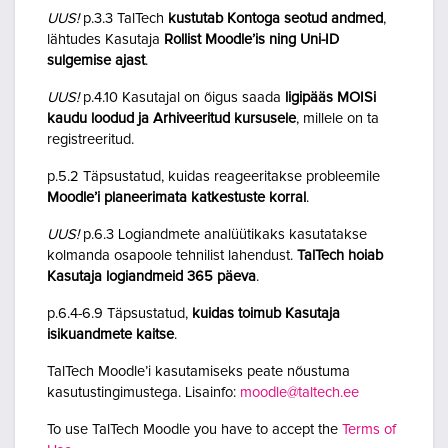
UUS!
p.3.3 TalTech
kustutab Kontoga seotud andmed
,
lähtudes Kasutaja
Rollist Moodle’is ning Uni-ID
sulgemise ajast
.
UUS!
p.4.10 Kasutajal on õigus saada
ligipääs MOISi
kaudu loodud ja Arhiveeritud kursusele
, millele on ta
registreeritud.
p.5.2 Täpsustatud, kuidas reageeritakse probleemile
Moodle’i planeerimata katkestuste korral
.
UUS!
p.6.3 Logiandmete analüütikaks kasutatakse
kolmanda osapoole tehnilist lahendust.
TalTech hoiab
Kasutaja logiandmeid 365 päeva
.
p.6.4-6.9 Täpsustatud,
kuidas toimub Kasutaja
isikuandmete kaitse
.
TalTech Moodle’i kasutamiseks peate nõustuma
kasutustingimustega. Lisainfo:
moodle@taltech.ee
To use TalTech Moodle you have to accept the
Terms of