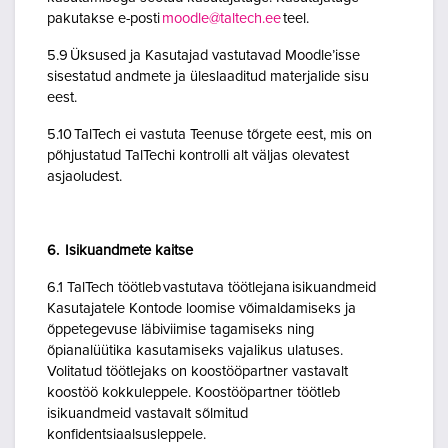
pakutakse e-posti
moodle@taltech.ee
teel.
5.9 Üksused ja Kasutajad vastutavad Moodle’isse
sisestatud andmete ja üleslaaditud materjalide sisu
eest.
5.10 TalTech ei vastuta Teenuse tõrgete eest, mis on
põhjustatud TalTechi kontrolli alt väljas olevatest
asjaoludest.
6. Isikuandmete kaitse
6.1 TalTech töötleb vastutava töötlejana isikuandmeid
Kasutajatele Kontode loomise võimaldamiseks ja
õppetegevuse läbiviimise tagamiseks ning
õpianalüütika kasutamiseks vajalikus ulatuses.
Volitatud töötlejaks on koostööpartner vastavalt
koostöö kokkuleppele. Koostööpartner töötleb
isikuandmeid vastavalt sõlmitud
konfidentsiaalsusleppele.