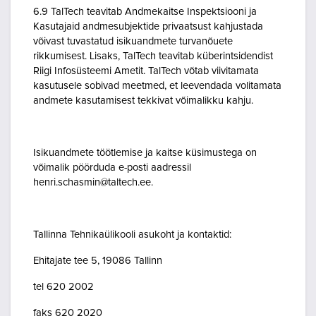
6.9 TalTech teavitab Andmekaitse Inspektsiooni ja
Kasutajaid andmesubjektide privaatsust kahjustada
võivast tuvastatud isikuandmete turvanõuete
rikkumisest. Lisaks, TalTech teavitab küberintsidendist
Riigi Infosüsteemi Ametit. TalTech võtab viivitamata
kasutusele sobivad meetmed, et leevendada volitamata
andmete kasutamisest tekkivat võimalikku kahju.
Isikuandmete töötlemise ja kaitse küsimustega on
võimalik pöörduda e-posti aadressil
henri.schasmin@taltech.ee.
Tallinna Tehnikaülikooli asukoht ja kontaktid:
Ehitajate tee 5, 19086 Tallinn
tel 620 2002
faks 620 2020