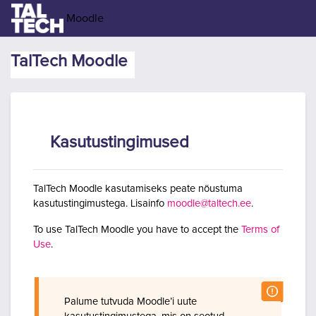
Jäta vahele peasisuni
Moodle
TalTech Moodle
Kasutustingimused
TalTech Moodle kasutamiseks peate nõustuma
kasutustingimustega. Lisainfo
moodle@taltech.ee
.
To use TalTech Moodle you have to accept the
Terms of
Use
.
Palume tutvuda Moodle’i uute