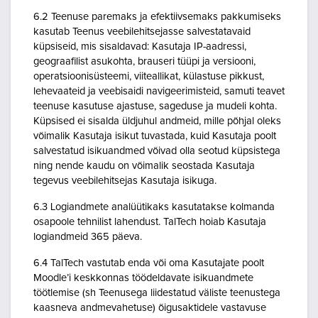
6.2 Teenuse paremaks ja efektiivsemaks pakkumiseks
kasutab Teenus veebilehitsejasse salvestatavaid
küpsiseid, mis sisaldavad: Kasutaja IP-aadressi,
geograafilist asukohta, brauseri tüüpi ja versiooni,
operatsioonisüsteemi, viiteallikat, külastuse pikkust,
lehevaateid ja veebisaidi navigeerimisteid, samuti teavet
teenuse kasutuse ajastuse, sageduse ja mudeli kohta.
Küpsised ei sisalda üldjuhul andmeid, mille põhjal oleks
võimalik Kasutaja isikut tuvastada, kuid Kasutaja poolt
salvestatud isikuandmed võivad olla seotud küpsistega
ning nende kaudu on võimalik seostada Kasutaja
tegevus veebilehitsejas Kasutaja isikuga.
6.3 Logiandmete analüütikaks kasutatakse kolmanda
osapoole tehnilist lahendust. TalTech hoiab Kasutaja
logiandmeid 365 päeva.
6.4 TalTech vastutab enda või oma Kasutajate poolt
Moodle’i keskkonnas töödeldavate isikuandmete
töötlemise (sh Teenusega liidestatud väliste teenustega
kaasneva andmevahetuse) õigusaktidele vastavuse