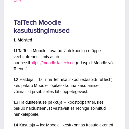
Use
.
TalTech Moodle
kasutustingimused
1. Mõisted
1.1 TalTech Moodle - avatud lähtekoodiga e-õppe
veebirakendus, mis asub
aadressil
https://moodle.taltech.ee
, (edaspidi Moodle või
Teenus).
1.2 Haldaja – Tallinna Tehnikaülikool (edaspidi TalTech),
kes pakub Moodle’i õpikeskkonna kasutamise
võimalust ja viib selles läbi õppetegevust.
1.3 Haldusteenuse pakkuja – koostööpartner, kes
pakub haldusteenust vastavalt TalTechiga sõlmitud
hankeleppele.
1.4 Kasutaja – iga Moodle’i keskkonnas kasutajakontot