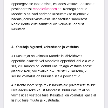
õppetegevuse lõpetamisel, esitades vastava taotluse e-
postiaadressil
moodle@taltech.ee
. Kontoga seotud
Moodle’is asuvad andmed kustutatakse hiljemalt 2
nädala jooksul vastavasisulise taotluse saamisest.
Peale Konto kustutamist ei ole võimalik Teenust
kasutada.
4. Kasutaja õigused, kohustused ja vastutus
4.1 Kasutajal on võimalik Moodle’is läbiviidavas
õppetöös osaleda või Moodle’is õppetööd läbi viia vaid
siis, kui TalTech on loonud Kasutajaga vastava seose
(lisanud Rolli) või avalikel e-kursustel külalisena, kui
selline võimalus on kursuse lisaja poolt antud.
4.2 Konto loomisega tekib Kasutajale privaatsete failide
üleslaadimiseks kaust Moodle’is, kuhu Kasutajal on
võimalik salvestada faile. Kasutajal on võimalus igal ajal
lisatud faile muuta ja kustutada.