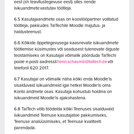
eest (sh teavitustegevuse eest) olles nende
isikuandmete vastutav töötleja.
6.5 Kasutajaandmete osas on koostööpartner volitatud
töötleja, pakkudes TalTechile Moodle majutus- ja
haldusteenust.
6.6 Kõikide õppetegevusega kaasnevate isikuandmete
töötlemise küsimustes või seadusest tulenevate õiguste
teostamiseks on Kasutajal võimalik pöörduda TalTechi
poole e-posti aadressil
henri.schasmin@taltech.ee
või
telefonil 620 2017.
6.7 Kasutajal on võimalik näha kõiki enda Moodle’is
sisalduvaid isikuandmeid igal hetkel Moodle’is oma
Konto andmete osas. Kasutaja kohustub hoidma on
isikuandmeid Moodle’is ajakohastena.
6.8 TalTech võib töödelda kõiki Teenuses sisalduvaid
isikuandmeid Teenuse kasutajatoe pakkumiseks,
Teenuse analüüsimiseks, et Teenuse kvaliteeti
parendada.