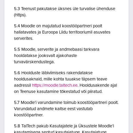
5.3 Teenust pakutakse üksnes üle turvalise ühenduse
(https).
5.4 Moodle on majutatud koostööpartneri poolt
hallatavates ja Euroopa Liidu territooriumil asuvates
serverites.
5.5 Moodle, serverite ja andmebaasi tarkvara
hooldatakse jooksvalt ajakohaste
turvavärskendustega.
5.6 Hoolduste läbiviimiseks rakendatakse
hooldusaknaid, mille kohta tuuakse täpsem teave
aadressil
https://moodle.taltech.ee
. Hooldusakende ajal
on Teenuse kasutamine tõkestatud või piiratud.
5.7 Moodle’i varundamine toimub koostööpartneri poolt.
Varundatud andmete kaitse eest vastutab
koostööpartner.
5.8 TalTech pakub Kasutajatele ja Üksustele Moodle’i
kasutamisega seotud kasutajatuge. Kasutajatuge