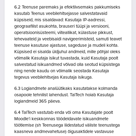
6.2 Teenuse paremaks ja efektiivsemaks pakkumiseks
kasutab Teenus veebilehitsejasse salvestatavaid
küpsiseid, mis sisaldavad: Kasutaja IP-aadressi,
geograafilist asukohta, brauseri tüüpi ja versiooni,
operatsioonisüsteemi, viiteallikat, külastuse pikkust,
lehevaateid ja veebisaidi navigeerimisteid, samuti teavet
teenuse kasutuse ajastuse, sageduse ja mudeli kohta.
Küpsised ei sisalda üldjuhul andmeid, mille põhjal oleks
võimalik Kasutaja isikut tuvastada, kuid Kasutaja poolt
salvestatud isikuandmed võivad olla seotud küpsistega
ning nende kaudu on võimalik seostada Kasutaja
tegevus veebilehitsejas Kasutaja isikuga.
6.3 Logiandmete analüütikaks kasutatakse kolmanda
osapoole tehnilist lahendust. TalTech hoiab Kasutaja
logiandmeid 365 päeva.
6.4 TalTech vastutab enda või oma Kasutajate poolt
Moodle’i keskkonnas töödeldavate isikuandmete
töötlemise (sh Teenusega liidestatud väliste teenustega
kaasneva andmevahetuse) õigusaktidele vastavuse