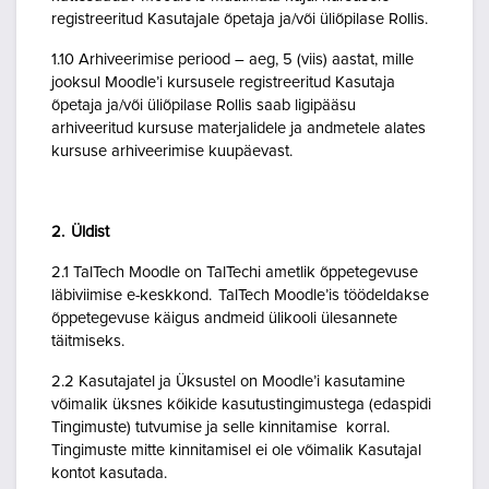
registreeritud Kasutajale õpetaja ja/või üliõpilase Rollis.
1.10 Arhiveerimise periood – aeg, 5 (viis) aastat, mille
jooksul Moodle’i kursusele registreeritud Kasutaja
õpetaja ja/või üliõpilase Rollis saab ligipääsu
arhiveeritud kursuse materjalidele ja andmetele alates
kursuse arhiveerimise kuupäevast.
2. Üldist
2.1 TalTech Moodle on TalTechi ametlik õppetegevuse
läbiviimise e-keskkond. TalTech Moodle’is töödeldakse
õppetegevuse käigus andmeid ülikooli ülesannete
täitmiseks.
2.2 Kasutajatel ja Üksustel on Moodle’i kasutamine
võimalik üksnes kõikide kasutustingimustega (edaspidi
Tingimuste) tutvumise ja selle kinnitamise korral.
Tingimuste mitte kinnitamisel ei ole võimalik Kasutajal
kontot kasutada.