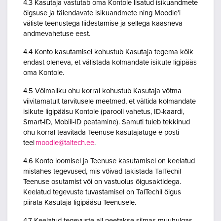
4.3 Kasutaja vastutab oma Kontole lisatud isikuandmete
õigsuse ja täiendavate isikuandmete ning Moodle’i
väliste teenustega liidestamise ja sellega kaasneva
andmevahetuse eest.
4.4 Konto kasutamisel kohustub Kasutaja tegema kõik
endast oleneva, et välistada kolmandate isikute ligipääs
oma Kontole.
4.5 Võimaliku ohu korral kohustub Kasutaja võtma
viivitamatult tarvitusele meetmed, et vältida kolmandate
isikute ligipääsu Kontole (parooli vahetus, ID-kaardi,
Smart-ID, Mobiil-ID peatamine). Samuti tuleb tekkinud
ohu korral teavitada Teenuse kasutajatuge e-posti
teel
moodle@taltech.ee
.
4.6 Konto loomisel ja Teenuse kasutamisel on keelatud
mistahes tegevused, mis võivad takistada TalTechil
Teenuse osutamist või on vastuolus õigusaktidega.
Keelatud tegevuste tuvastamisel on TalTechil õigus
piirata Kasutaja ligipääsu Teenusele.
4.7 Keelatud tegevuste all peetakse silmas muuhulgas