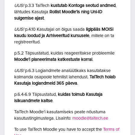
UUS!
p.3.3 TalTech
kustutab Kontoga seotud andmed
,
lähtudes Kasutaja
Rollist Moodle’is ning Uni-ID
sulgemise ajast
.
UUS!
p.4.10 Kasutajal on õigus saada
ligipääs MOISi
kaudu loodud ja Arhiveeritud kursusele
, millele on ta
registreeritud.
p.5.2 Täpsustatud, kuidas reageeritakse probleemile
Moodle’i planeerimata katkestuste korral
.
UUS!
p.6.3 Logiandmete analüütikaks kasutatakse
kolmanda osapoole tehnilist lahendust.
TalTech hoiab
Kasutaja logiandmeid 365 päeva
.
p.6.4-6.9 Täpsustatud,
kuidas toimub Kasutaja
isikuandmete kaitse
.
TalTech Moodle’i kasutamiseks peate nõustuma
kasutustingimustega. Lisainfo:
moodle@taltech.ee
To use TalTech Moodle you have to accept the
Terms of