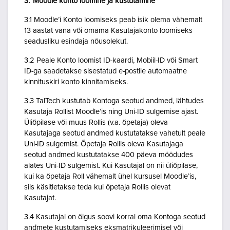
3. Moodle konto loomine ja kustutamine
3.1 Moodle’i Konto loomiseks peab isik olema vähemalt
13 aastat vana või omama Kasutajakonto loomiseks
seadusliku esindaja nõusolekut.
3.2 Peale Konto loomist ID-kaardi, Mobiil-ID või Smart
ID-ga saadetakse sisestatud e-postile automaatne
kinnituskiri konto kinnitamiseks.
3.3 TalTech kustutab Kontoga seotud andmed, lähtudes
Kasutaja Rollist Moodle’is ning Uni-ID sulgemise ajast.
Üliõpilase või muus Rollis (v.a. õpetaja) oleva
Kasutajaga seotud andmed kustutatakse vahetult peale
Uni-ID sulgemist. Õpetaja Rollis oleva Kasutajaga
seotud andmed kustutatakse 400 päeva möödudes
alates Uni-ID sulgemist. Kui Kasutajal on nii üliõpilase,
kui ka õpetaja Roll vähemalt ühel kursusel Moodle’is,
siis käsitletakse teda kui õpetaja Rollis olevat
Kasutajat.
3.4 Kasutajal on õigus soovi korral oma Kontoga seotud
andmete kustutamiseks eksmatrikuleerimisel või