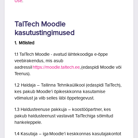
Use
.
TalTech Moodle
kasutustingimused
1. Mõisted
1.1 TalTech Moodle - avatud lähtekoodiga e-õppe
veebirakendus, mis asub
aadressil
https://moodle.taltech.ee
, (edaspidi Moodle või
Teenus).
1.2 Haldaja – Tallinna Tehnikaülikool (edaspidi TalTech),
kes pakub Moodle’i õpikeskkonna kasutamise
võimalust ja viib selles läbi õppetegevust.
1.3 Haldusteenuse pakkuja – koostööpartner, kes
pakub haldusteenust vastavalt TalTechiga sõlmitud
hankeleppele.
1.4 Kasutaja – iga Moodle’i keskkonnas kasutajakontot