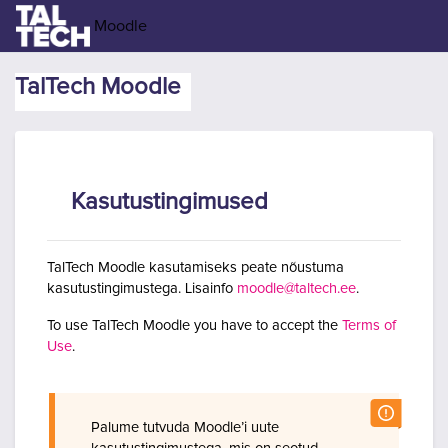
Jäta vahele peasisuni
Moodle
TalTech Moodle
Kasutustingimused
TalTech Moodle kasutamiseks peate nõustuma
kasutustingimustega. Lisainfo
moodle@taltech.ee
.
To use TalTech Moodle you have to accept the
Terms of
Use
.
Palume tutvuda Moodle’i uute