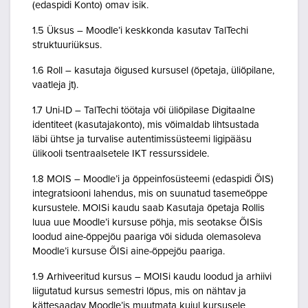
(edaspidi Konto) omav isik.
1.5 Üksus – Moodle’i keskkonda kasutav TalTechi
struktuuriüksus.
1.6 Roll – kasutaja õigused kursusel (õpetaja, üliõpilane,
vaatleja jt).
1.7 Uni-ID – TalTechi töötaja või üliõpilase Digitaalne
identiteet (kasutajakonto), mis võimaldab lihtsustada
läbi ühtse ja turvalise autentimissüsteemi ligipääsu
ülikooli tsentraalsetele IKT ressurssidele.
1.8 MOIS – Moodle’i ja õppeinfosüsteemi (edaspidi ÕIS)
integratsiooni lahendus, mis on suunatud tasemeõppe
kursustele. MOISi kaudu saab Kasutaja õpetaja Rollis
luua uue Moodle’i kursuse põhja, mis seotakse ÕISis
loodud aine-õppejõu paariga või siduda olemasoleva
Moodle’i kursuse ÕISi aine-õppejõu paariga.
1.9 Arhiveeritud kursus – MOISi kaudu loodud ja arhiivi
liigutatud kursus semestri lõpus, mis on nähtav ja
kättesaadav Moodle’is muutmata kujul kursusele