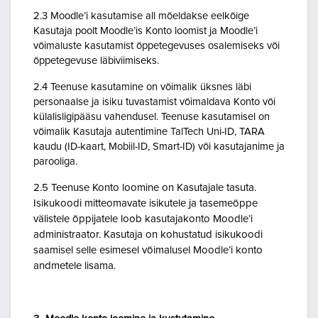
2.3 Moodle’i kasutamise all mõeldakse eelkõige
Kasutaja poolt Moodle’is Konto loomist ja Moodle’i
võimaluste kasutamist õppetegevuses osalemiseks või
õppetegevuse läbiviimiseks.
2.4 Teenuse kasutamine on võimalik üksnes läbi
personaalse ja isiku tuvastamist võimaldava Konto või
külalisligipääsu vahendusel. Teenuse kasutamisel on
võimalik Kasutaja autentimine TalTech Uni-ID, TARA
kaudu (ID-kaart, Mobiil-ID, Smart-ID) või kasutajanime ja
parooliga.
2.5 Teenuse Konto loomine on Kasutajale tasuta.
Isikukoodi mitteomavate isikutele ja tasemeõppe
välistele õppijatele loob kasutajakonto Moodle’i
administraator. Kasutaja on kohustatud isikukoodi
saamisel selle esimesel võimalusel Moodle’i konto
andmetele lisama.