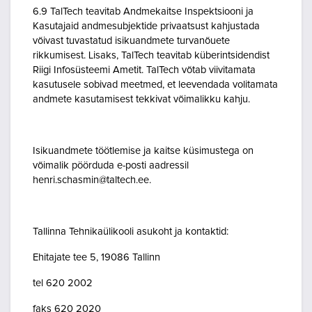
6.9 TalTech teavitab Andmekaitse Inspektsiooni ja
Kasutajaid andmesubjektide privaatsust kahjustada
võivast tuvastatud isikuandmete turvanõuete
rikkumisest. Lisaks, TalTech teavitab küberintsidendist
Riigi Infosüsteemi Ametit. TalTech võtab viivitamata
kasutusele sobivad meetmed, et leevendada volitamata
andmete kasutamisest tekkivat võimalikku kahju.
Isikuandmete töötlemise ja kaitse küsimustega on
võimalik pöörduda e-posti aadressil
henri.schasmin@taltech.ee.
Tallinna Tehnikaülikooli asukoht ja kontaktid:
Ehitajate tee 5, 19086 Tallinn
tel 620 2002
faks 620 2020