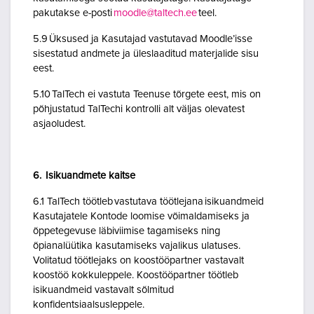
pakutakse e-posti
moodle@taltech.ee
teel.
5.9 Üksused ja Kasutajad vastutavad Moodle’isse
sisestatud andmete ja üleslaaditud materjalide sisu
eest.
5.10 TalTech ei vastuta Teenuse tõrgete eest, mis on
põhjustatud TalTechi kontrolli alt väljas olevatest
asjaoludest.
6. Isikuandmete kaitse
6.1 TalTech töötleb vastutava töötlejana isikuandmeid
Kasutajatele Kontode loomise võimaldamiseks ja
õppetegevuse läbiviimise tagamiseks ning
õpianalüütika kasutamiseks vajalikus ulatuses.
Volitatud töötlejaks on koostööpartner vastavalt
koostöö kokkuleppele. Koostööpartner töötleb
isikuandmeid vastavalt sõlmitud
konfidentsiaalsusleppele.