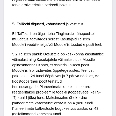
terve arhiveerimise perioodi jooksul.
5. TalTechi õigused, kohustused ja vastutus
5.1 TalTechil on õigus teha Tingimustes ühepoolselt
muudatusi teavitades sellest Kasutajaid TalTech
Moodle’i veebilehel ja/või Moodle’is toodud e-posti teel.
5.2 TalTech pakub Üksustele õpikeskkonna kasutamise
võimalust ning Kasutajatele võimalust luua Moodle
õpikeskkonnas Konto, et osaleda TalTech poolt
Moodle’is läbi viidavates õppetegevustes. Teenust
pakutakse 24 tundi ööpäevas ja 7 päeva nädalas, v.a
koostööpartneri poolt teatatud
hooldusaegadel. Planeerimata katkestuste korral
reageeritakse probleemile tööajal (tööpäevadel kell 9-
17) kuni 1 (üks) tund. Maksimaalne ühekordne
planeerimata katkestuse kestvus on 4 (neli) tundi.
Planeerimata katkestuste kogukestvus aastas on 48
(nelikümmend kaheksa) tundi.