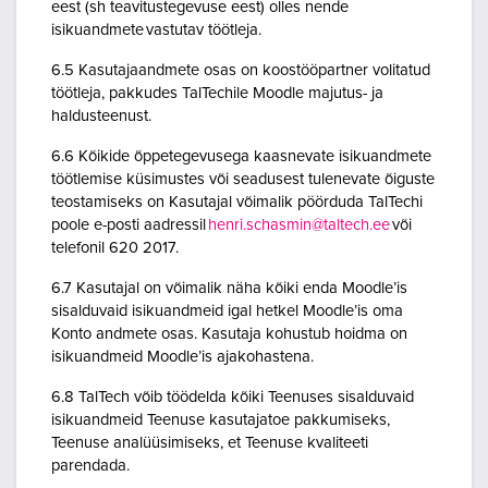
eest (sh teavitustegevuse eest) olles nende
isikuandmete vastutav töötleja.
6.5 Kasutajaandmete osas on koostööpartner volitatud
töötleja, pakkudes TalTechile Moodle majutus- ja
haldusteenust.
6.6 Kõikide õppetegevusega kaasnevate isikuandmete
töötlemise küsimustes või seadusest tulenevate õiguste
teostamiseks on Kasutajal võimalik pöörduda TalTechi
poole e-posti aadressil
henri.schasmin@taltech.ee
või
telefonil 620 2017.
6.7 Kasutajal on võimalik näha kõiki enda Moodle’is
sisalduvaid isikuandmeid igal hetkel Moodle’is oma
Konto andmete osas. Kasutaja kohustub hoidma on
isikuandmeid Moodle’is ajakohastena.
6.8 TalTech võib töödelda kõiki Teenuses sisalduvaid
isikuandmeid Teenuse kasutajatoe pakkumiseks,
Teenuse analüüsimiseks, et Teenuse kvaliteeti
parendada.