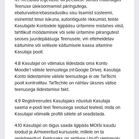
Teenuse ülekoormamist päringutega,
ebaturvalise/ebaseadusliku sisu lisamist süsteemi,
esinemist teise isikuna, autoriõiguste rikkumist, teiste
Kasutajate Kontodele ligipääsu üritamine mistahes viisil,
tahtlikult möödaminek või selle üritamine piirangutest
seoses juurdepääsuga Teenusele, vm etteheidetav
käitumine või sellisele käitumisele kaasa aitamine
Kasutaja poolt.
4.8 Kasutajal on võimalus liidestada oma Konto
Moodle’i väliste teenustega (nt Google Drive). Kasutaja
Konto liidestamine väliste teenustega ei ole TalTechi
poolt kontrollitav. TalTechile on nähtav üksnes välise
teenusega liidestamise fakt.
4.9 Registreerudes Kasutajaks nõustub Kasutaja
saama e-posti teel Teenusega seotud teateid, mida on
Kasutajal võimalik profiili sätete all seadistada.
4.10 Kasutajal on õigus saada ligipääs MOISi kaudu
loodud ja Arhiveeritud kursusele, millele on ta
registreeritud. Eelduseks on aktiivse Uni-ID olemasolu