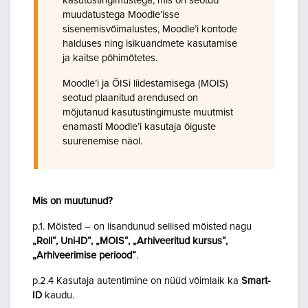
kasutustingimustega, mis on seotud
muudatustega Moodle’isse
sisenemisvõimalustes, Moodle’i kontode
halduses ning isikuandmete kasutamise
ja kaitse põhimõtetes.
Moodle’i ja ÕISi liidestamisega (MOIS)
seotud plaanitud arendused on
mõjutanud kasutustingimuste muutmist
enamasti Moodle’i kasutaja õiguste
suurenemise näol.
Mis on muutunud?
p.1. Mõisted – on lisandunud sellised mõisted nagu
„Roll“, Uni-ID“, „MOIS“, „Arhiveeritud kursus“,
„Arhiveerimise periood“
.
p.2.4 Kasutaja autentimine on nüüd võimlaik ka
Smart-
ID
kaudu.