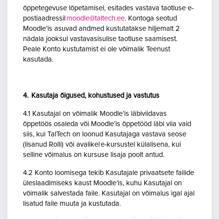
õppetegevuse lõpetamisel, esitades vastava taotluse e-
postiaadressil
moodle@taltech.ee
. Kontoga seotud
Moodle’is asuvad andmed kustutatakse hiljemalt 2
nädala jooksul vastavasisulise taotluse saamisest.
Peale Konto kustutamist ei ole võimalik Teenust
kasutada.
4. Kasutaja õigused, kohustused ja vastutus
4.1 Kasutajal on võimalik Moodle’is läbiviidavas
õppetöös osaleda või Moodle’is õppetööd läbi viia vaid
siis, kui TalTech on loonud Kasutajaga vastava seose
(lisanud Rolli) või avalikel e-kursustel külalisena, kui
selline võimalus on kursuse lisaja poolt antud.
4.2 Konto loomisega tekib Kasutajale privaatsete failide
üleslaadimiseks kaust Moodle’is, kuhu Kasutajal on
võimalik salvestada faile. Kasutajal on võimalus igal ajal
lisatud faile muuta ja kustutada.