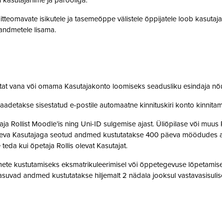
i kasutajanime ja parooliga.
tteomavate isikutele ja tasemeõppe välistele õppijatele loob kasutaj
o andmetele lisama.
stat vana või omama Kasutajakonto loomiseks seadusliku esindaja nõ
saadetakse sisestatud e-postile automaatne kinnituskiri konto kinnit
 Rollist Moodle’is ning Uni-ID sulgemise ajast. Üliõpilase või muus 
oleva Kasutajaga seotud andmed kustutatakse 400 päeva möödudes alate
 teda kui õpetaja Rollis olevat Kasutajat.
te kustutamiseks eksmatrikuleerimisel või õppetegevuse lõpetamisel,
suvad andmed kustutatakse hiljemalt 2 nädala jooksul vastavasisulise