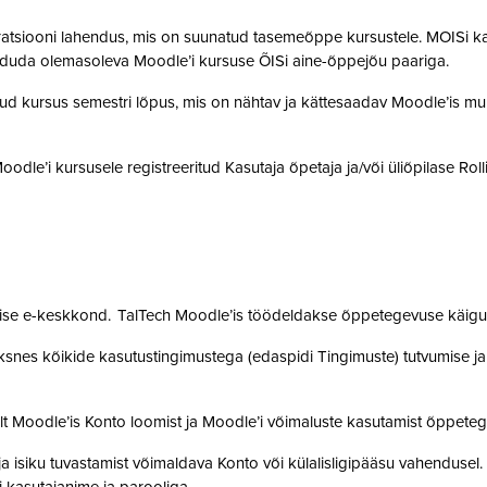
gratsiooni lahendus, mis on suunatud tasemeõppe kursustele. MOISi k
siduda olemasoleva Moodle’i kursuse ÕISi aine-õppejõu paariga.
atud kursus semestri lõpus, mis on nähtav ja kättesaadav Moodle’is muu
 Moodle’i kursusele registreeritud Kasutaja õpetaja ja/või üliõpilase Rol
mise e-keskkond. TalTech Moodle’is töödeldakse õppetegevuse käigus
snes kõikide kasutustingimustega (edaspidi Tingimuste) tutvumise ja se
lt Moodle’is Konto loomist ja Moodle’i võimaluste kasutamist õppet
a isiku tuvastamist võimaldava Konto või külalisligipääsu vahendusel