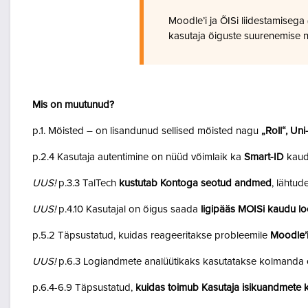
Moodle’i ja ÕISi liidestamiseg
kasutaja õiguste suurenemise n
Mis on muutunud?
p.1. Mõisted – on lisandunud sellised mõisted nagu
„Roll“, Un
p.2.4 Kasutaja autentimine on nüüd võimlaik ka
Smart-ID
kaud
UUS!
p.3.3 TalTech
kustutab Kontoga seotud andmed
, lähtud
UUS!
p.4.10 Kasutajal on õigus saada
ligipääs MOISi kaudu lo
p.5.2 Täpsustatud, kuidas reageeritakse probleemile
Moodle’i
UUS!
p.6.3 Logiandmete analüütikaks kasutatakse kolmanda o
p.6.4-6.9 Täpsustatud,
kuidas toimub Kasutaja isikuandmete k