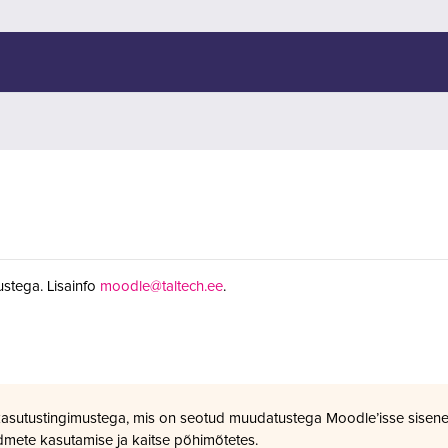
stega. Lisainfo
moodle@taltech.ee
.
kasutustingimustega, mis on seotud muudatustega Moodle’isse sisene
dmete kasutamise ja kaitse põhimõtetes.