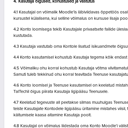
4. Kasutaja õigused, kohustused ja vastutus
4.1 Kasutajal on võimalik Moodle’is läbiviidavas õppetöös osale
kursustel külalisena, kui selline võimalus on kursuse lisaja po
4.2 Konto loomisega tekib Kasutajale privaatsete failide ülesla
kustutada.
4.3 Kasutaja vastutab oma Kontole lisatud isikuandmete õigsu
4.4 Konto kasutamisel kohustub Kasutaja tegema kõik endast o
4.5 Võimaliku ohu korral kohustub Kasutaja võtma viivitamatult
Samuti tuleb tekkinud ohu korral teavitada Teenuse kasutajatu
4.6 Konto loomisel ja Teenuse kasutamisel on keelatud mistah
TalTechil õigus piirata Kasutaja ligipääsu Teenusele.
4.7 Keelatud tegevuste all peetakse silmas muuhulgas Teenuse 
teiste Kasutajate Kontodele ligipääsu üritamine mistahes viisil
käitumisele kaasa aitamine Kasutaja poolt.
4.8 Kasutajal on võimalus liidestada oma Konto Moodle’i väliste