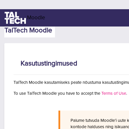
Jäta vahele peasisuni
Moodle
TalTech Moodle
Kasutustingimused
TalTech Moodle kasutamiseks peate nõustuma kasutustingimu
To use TalTech Moodle you have to accept the
Terms of Use
.
Palume tutvuda Moodle’i uute 
kontode halduses ning isikuan