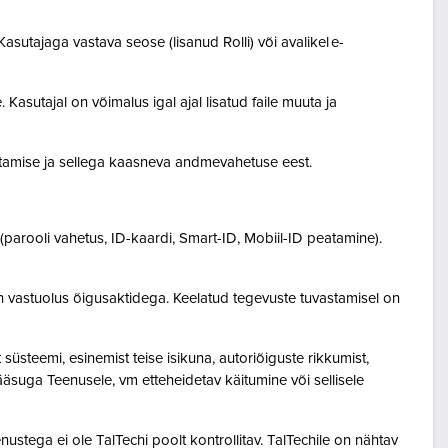
asutajaga vastava seose (lisanud Rolli) või avalikel e-
Kasutajal on võimalus igal ajal lisatud faile muuta ja
destamise ja sellega kaasneva andmevahetuse eest.
(parooli vahetus, ID-kaardi, Smart-ID, Mobiil-ID peatamine).
n vastuolus õigusaktidega. Keelatud tegevuste tuvastamisel on
steemi, esinemist teise isikuna, autoriõiguste rikkumist,
pääsuga Teenusele, vm etteheidetav käitumine või sellisele
ustega ei ole TalTechi poolt kontrollitav. TalTechile on nähtav