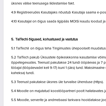
üksnes välise teenusega liidestamise fakt.
4.9 Registreerudes Kasutajaks nõustub Kasutaja saama e-posti 
4.10 Kasutajal on õigus saada ligipääs MOISi kaudu loodud ja A
5. TalTechi õigused, kohustused ja vastutus
5.1 TalTechil on õigus teha Tingimustes ühepoolselt muudatusi 
5.2 TalTech pakub Üksustele õpikeskkonna kasutamise võimalu
õppetegevustes. Teenust pakutakse 24 tundi ööpäevas ja 7 pä
tööajal (tööpäevadel kell 9-17) kuni 1 (üks) tund. Maksimaal
kaheksa) tundi.
5.3 Teenust pakutakse üksnes üle turvalise ühenduse (https).
5.4 Moodle on majutatud koostööpartneri poolt hallatavates ja
5.5 Moodle, serverite ja andmebaasi tarkvara hooldatakse jo