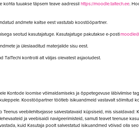
le kohta tuuakse täpsem teave aadressil
https://moodle.taltech.ee
. Ho
undatud andmete kaitse eest vastutab koostööpartner.
misega seotud kasutajatuge. Kasutajatuge pakutakse e-posti
moodle@t
ndmete ja üleslaaditud materjalide sisu eest.
 TalTechi kontrolli alt väljas olevatest asjaoludest.
jatele Kontode loomise võimaldamiseks ja õppetegevuse läbiviimise tag
kuleppele. Koostööpartner töötleb isikuandmeid vastavalt sõlmitud k
enus veebilehitsejasse salvestatavaid küpsiseid, mis sisaldavad: Kas
t, lehevaateid ja veebisaidi navigeerimisteid, samuti teavet teenuse ka
 tuvastada, kuid Kasutaja poolt salvestatud isikuandmed võivad olla 