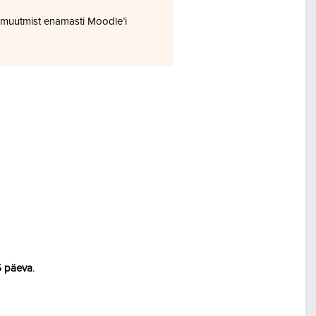
 muutmist enamasti Moodle’i
5 päeva
.