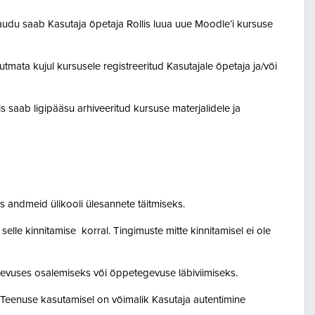
audu saab Kasutaja õpetaja Rollis luua uue Moodle’i kursuse
tmata kujul kursusele registreeritud Kasutajale õpetaja ja/või
lis saab ligipääsu arhiveeritud kursuse materjalidele ja
 andmeid ülikooli ülesannete täitmiseks.
lle kinnitamise korral. Tingimuste mitte kinnitamisel ei ole
egevuses osalemiseks või õppetegevuse läbiviimiseks.
. Teenuse kasutamisel on võimalik Kasutaja autentimine