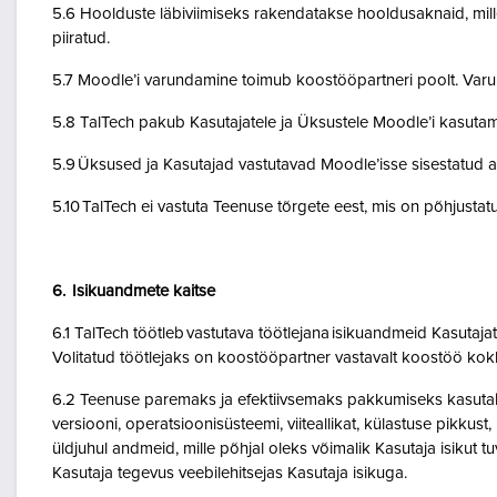
5.6 Hoolduste läbiviimiseks rakendatakse hooldusaknaid, mil
piiratud.
5.7 Moodle’i varundamine toimub koostööpartneri poolt. Var
5.8 TalTech pakub Kasutajatele ja Üksustele Moodle’i kasuta
5.9 Üksused ja Kasutajad vastutavad Moodle’isse sisestatud a
5.10 TalTech ei vastuta Teenuse tõrgete eest, mis on põhjustatud
6. Isikuandmete kaitse
6.1 TalTech töötleb vastutava töötlejana isikuandmeid Kasuta
Volitatud töötlejaks on koostööpartner vastavalt koostöö kok
6.2 Teenuse paremaks ja efektiivsemaks pakkumiseks kasutab Te
versiooni, operatsioonisüsteemi, viiteallikat, külastuse pikkus
üldjuhul andmeid, mille põhjal oleks võimalik Kasutaja isikut
Kasutaja tegevus veebilehitsejas Kasutaja isikuga.