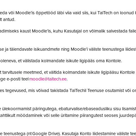
da või Moodle’is õppetööd läbi viia vaid siis, kui TalTech on loonud K
olt antud.
adimiseks kaust Moodle’is, kuhu Kasutajal on võimalik salvestada faile. 
se ja täiendavate isikuandmete ning Moodle’i väliste teenustega lii
leneva, et välistada kolmandate isikute ligipääs oma Kontole.
 tarvitusele meetmed, et vältida kolmandate isikute ligipääsu Kontole 
ge e-posti teel
moodle@taltech.ee
.
es tegevused, mis võivad takistada TalTechil Teenuse osutamist või o
ülekoormamist päringutega, ebaturvalise/ebaseadusliku sisu lisamist sü
, tahtlikult möödaminek või selle üritamine piirangutest seoses juurde
 teenustega (nt Google Drive). Kasutaja Konto liidestamine väliste teen