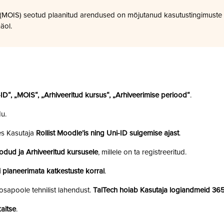
a (MOIS) seotud plaanitud arendused on mõjutanud kasutustingimuste
äol.
i-ID“, „MOIS“, „Arhiveeritud kursus“, „Arhiveerimise periood“
.
u.
es Kasutaja
Rollist Moodle’is ning Uni-ID sulgemise ajast
.
odud ja Arhiveeritud kursusele
, millele on ta registreeritud.
 planeerimata katkestuste korral
.
sapoole tehnilist lahendust.
TalTech hoiab Kasutaja logiandmeid 36
aitse
.