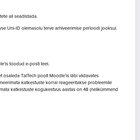
tete all seadistada.
ivse Uni-ID olemasolu terve arhiveerimise perioodi jooksul.
le’is toodud e-posti teel.
osaleda TalTech poolt Moodle’is läbi viidavates
neerimata katkestuste korral reageeritakse probleemile
eerimata katkestuste kogukestvus aastas on 48 (nelikümmend