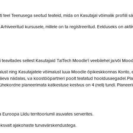
teel Teenusega seotud teateid, mida on Kasutajal võimalik profiili sä
rhiveeritud kursusele, millele on ta registreeritud. Eelduseks on akti
teavitades sellest Kasutajaid TalTech Moodle’i veebilehel ja/või Mood
st ning Kasutajatele võimalust luua Moodle õpikeskkonnas Konto, et 
eva nädalas, v.a koostööpartneri poolt teatatud hooldusaegadel. Pla
ne ühekordne planeerimata katkestuse kestvus on 4 (neli) tundi. Plan
 Euroopa Liidu territooriumil asuvates serverites.
oksvalt ajakohaste turvavärskendustega.