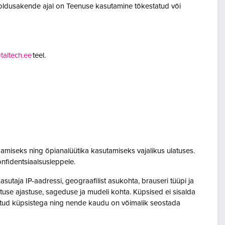
oldusakende ajal on Teenuse kasutamine tõkestatud või
altech.ee
teel.
amiseks ning õpianalüütika kasutamiseks vajalikus ulatuses.
onfidentsiaalsusleppele.
utaja IP-aadressi, geograafilist asukohta, brauseri tüüpi ja
sutuse ajastuse, sageduse ja mudeli kohta. Küpsised ei sisalda
seotud küpsistega ning nende kaudu on võimalik seostada