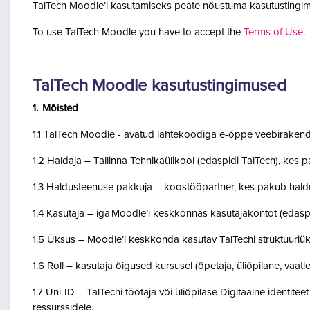
TalTech Moodle’i kasutamiseks peate nõustuma kasutustingim
To use TalTech Moodle you have to accept the
Terms of Use
.
TalTech Moodle kasutustingimused
1. Mõisted
1.1 TalTech Moodle - avatud lähtekoodiga e-õppe veebirakend
1.2 Haldaja – Tallinna Tehnikaülikool (edaspidi TalTech), kes
1.3 Haldusteenuse pakkuja – koostööpartner, kes pakub haldu
1.4 Kasutaja – iga Moodle’i keskkonnas kasutajakontot (edasp
1.5 Üksus – Moodle’i keskkonda kasutav TalTechi struktuuriü
1.6 Roll – kasutaja õigused kursusel (õpetaja, üliõpilane, vaatlej
1.7 Uni-ID – TalTechi töötaja või üliõpilase Digitaalne identitee
ressurssidele.