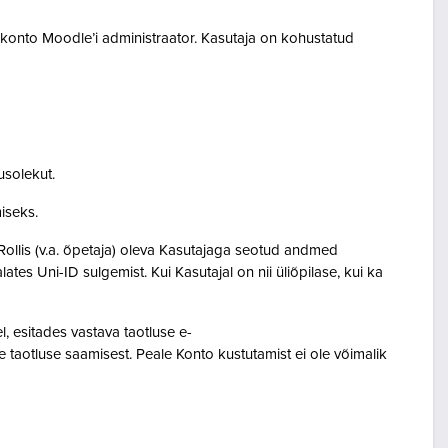
akonto Moodle’i administraator. Kasutaja on kohustatud
usolekut.
amiseks.
Rollis (v.a. õpetaja) oleva Kasutajaga seotud andmed
s Uni-ID sulgemist. Kui Kasutajal on nii üliõpilase, kui ka
 esitades vastava taotluse e-
 taotluse saamisest. Peale Konto kustutamist ei ole võimalik