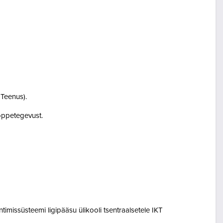
i Teenus).
i õppetegevust.
entimissüsteemi ligipääsu ülikooli tsentraalsetele IKT