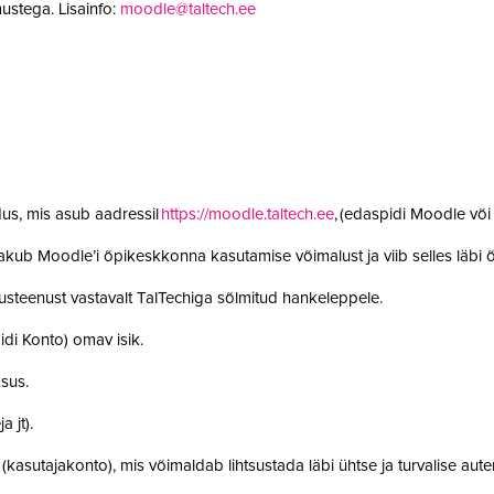
ustega. Lisainfo:
moodle@taltech.ee
us, mis asub aadressil
https://moodle.taltech.ee
, (edaspidi Moodle võ
 pakub Moodle’i õpikeskkonna kasutamise võimalust ja viib selles läb
steenust vastavalt TalTechiga sõlmitud hankeleppele.
idi Konto) omav isik.
ksus.
a jt).
t (kasutajakonto), mis võimaldab lihtsustada läbi ühtse ja turvalise aut