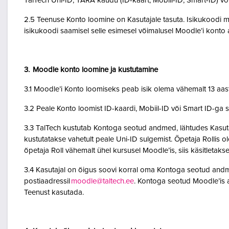
TalTech Uni-ID, TARA kaudu (ID-kaart, Mobiil-ID, Smart-ID) võ
2.5 Teenuse Konto loomine on Kasutajale tasuta. Isikukoodi mi
isikukoodi saamisel selle esimesel võimalusel Moodle’i kont
3. Moodle konto loomine ja kustutamine
3.1 Moodle’i Konto loomiseks peab isik olema vähemalt 13 aa
3.2 Peale Konto loomist ID-kaardi, Mobiil-ID või Smart ID-ga 
3.3 TalTech kustutab Kontoga seotud andmed, lähtudes Kasutaja
kustutatakse vahetult peale Uni-ID sulgemist. Õpetaja Rollis 
õpetaja Roll vähemalt ühel kursusel Moodle’is, siis käsitletakse
3.4 Kasutajal on õigus soovi korral oma Kontoga seotud andme
postiaadressil
moodle@taltech.ee
. Kontoga seotud Moodle’is a
Teenust kasutada.