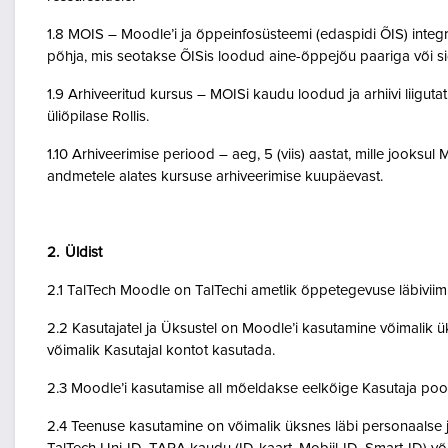
1.8 MOIS – Moodle’i ja õppeinfosüsteemi (edaspidi ÕIS) inte
põhja, mis seotakse ÕISis loodud aine-õppejõu paariga või 
1.9 Arhiveeritud kursus – MOISi kaudu loodud ja arhiivi liigut
üliõpilase Rollis.
1.10 Arhiveerimise periood – aeg, 5 (viis) aastat, mille jooksul
andmetele alates kursuse arhiveerimise kuupäevast.
2. Üldist
2.1 TalTech Moodle on TalTechi ametlik õppetegevuse läbivii
2.2 Kasutajatel ja Üksustel on Moodle’i kasutamine võimalik ük
võimalik Kasutajal kontot kasutada.
2.3 Moodle’i kasutamise all mõeldakse eelkõige Kasutaja poo
2.4 Teenuse kasutamine on võimalik üksnes läbi personaalse j