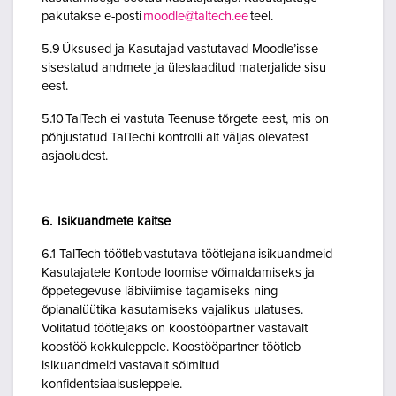
pakutakse e-posti
moodle@taltech.ee
teel.
5.9 Üksused ja Kasutajad vastutavad Moodle’isse
sisestatud andmete ja üleslaaditud materjalide sisu
eest.
5.10 TalTech ei vastuta Teenuse tõrgete eest, mis on
põhjustatud TalTechi kontrolli alt väljas olevatest
asjaoludest.
6. Isikuandmete kaitse
6.1 TalTech töötleb vastutava töötlejana isikuandmeid
Kasutajatele Kontode loomise võimaldamiseks ja
õppetegevuse läbiviimise tagamiseks ning
õpianalüütika kasutamiseks vajalikus ulatuses.
Volitatud töötlejaks on koostööpartner vastavalt
koostöö kokkuleppele. Koostööpartner töötleb
isikuandmeid vastavalt sõlmitud
konfidentsiaalsusleppele.