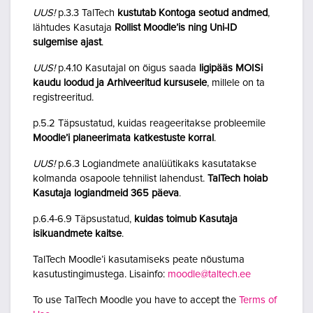
UUS!
p.3.3 TalTech
kustutab Kontoga seotud andmed
,
lähtudes Kasutaja
Rollist Moodle’is ning Uni-ID
sulgemise ajast
.
UUS!
p.4.10 Kasutajal on õigus saada
ligipääs MOISi
kaudu loodud ja Arhiveeritud kursusele
, millele on ta
registreeritud.
p.5.2 Täpsustatud, kuidas reageeritakse probleemile
Moodle’i planeerimata katkestuste korral
.
UUS!
p.6.3 Logiandmete analüütikaks kasutatakse
kolmanda osapoole tehnilist lahendust.
TalTech hoiab
Kasutaja logiandmeid 365 päeva
.
p.6.4-6.9 Täpsustatud,
kuidas toimub Kasutaja
isikuandmete kaitse
.
TalTech Moodle’i kasutamiseks peate nõustuma
kasutustingimustega. Lisainfo:
moodle@taltech.ee
To use TalTech Moodle you have to accept the
Terms of