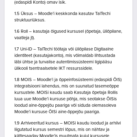
(edaspidi Konto) omav isik.
1.5 Üksus – Moodle’i keskkonda kasutav TalTechi
struktuuriüksus.
1.6 Roll – kasutaja õigused kursusel (õpetaja, üliõpilane,
vaatleja jt).
1.7 Uni-ID – TalTechi töötaja või üliõpilase Digitaalne
identiteet (kasutajakonto), mis võimaldab lihtsustada
läbi ühtse ja turvalise autentimissüsteemi ligipääsu
ülikooli tsentraalsetele IKT ressurssidele.
1.8 MOIS – Moodle’i ja õppeinfosüsteemi (edaspidi ÕIS)
integratsiooni lahendus, mis on suunatud tasemeõppe
kursustele. MOISi kaudu saab Kasutaja õpetaja Rollis
luua uue Moodle’i kursuse põhja, mis seotakse ÕISis
loodud aine-õppejõu paariga või siduda olemasoleva
Moodle’i kursuse ÕISi aine-õppejõu paariga.
1.9 Arhiveeritud kursus – MOISi kaudu loodud ja arhiivi
liigutatud kursus semestri lõpus, mis on nähtav ja
kättesaadav Moodle’is muutmata kujul kursusele