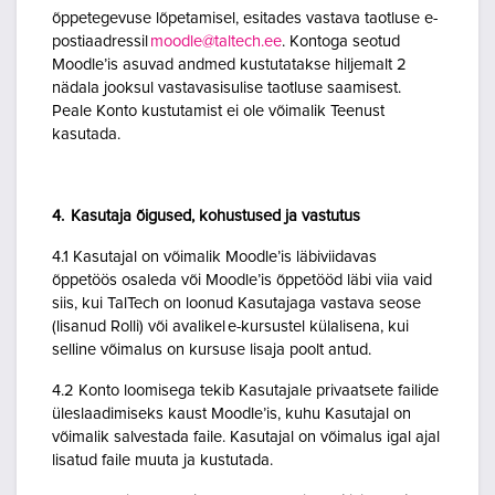
õppetegevuse lõpetamisel, esitades vastava taotluse e-
postiaadressil
moodle@taltech.ee
. Kontoga seotud
Moodle’is asuvad andmed kustutatakse hiljemalt 2
nädala jooksul vastavasisulise taotluse saamisest.
Peale Konto kustutamist ei ole võimalik Teenust
kasutada.
4. Kasutaja õigused, kohustused ja vastutus
4.1 Kasutajal on võimalik Moodle’is läbiviidavas
õppetöös osaleda või Moodle’is õppetööd läbi viia vaid
siis, kui TalTech on loonud Kasutajaga vastava seose
(lisanud Rolli) või avalikel e-kursustel külalisena, kui
selline võimalus on kursuse lisaja poolt antud.
4.2 Konto loomisega tekib Kasutajale privaatsete failide
üleslaadimiseks kaust Moodle’is, kuhu Kasutajal on
võimalik salvestada faile. Kasutajal on võimalus igal ajal
lisatud faile muuta ja kustutada.