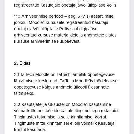
registreeritud Kasutajale õpetaja ja/või üliõpilase Rollis.
1.10 Arhiveerimise periood – aeg, 5 (viis) aastat, mille
jooksul Moodle’i kursusele registreeritud Kasutaja
õpetaja ja/või üliõpilase Rollis saab ligipääsu
arhiveeritud kursuse materjalidele ja andmetele alates
kursuse arhiveerimise kuupäevast.
2. Üldist
2.1 TalTech Moodle on TalTechi ametlik õppetegevuse
läbiviimise e-keskkond. TalTech Moodle’is töödeldakse
õppetegevuse käigus andmeid ülikooli ülesannete
täitmiseks.
2.2 Kasutajatel ja Üksustel on Moodle’i kasutamine
võimalik üksnes kõikide kasutustingimustega (edaspidi
Tingimuste) tutvumise ja selle kinnitamise korral.
Tingimuste mitte kinnitamisel ei ole võimalik Kasutajal
kontot kasutada.