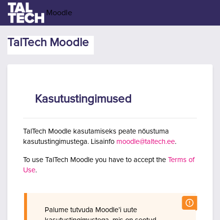
Jäta vahele peasisuni
Moodle
TalTech Moodle
Kasutustingimused
TalTech Moodle kasutamiseks peate nõustuma
kasutustingimustega. Lisainfo
moodle@taltech.ee
.
To use TalTech Moodle you have to accept the
Terms of
Use
.
Palume tutvuda Moodle’i uute