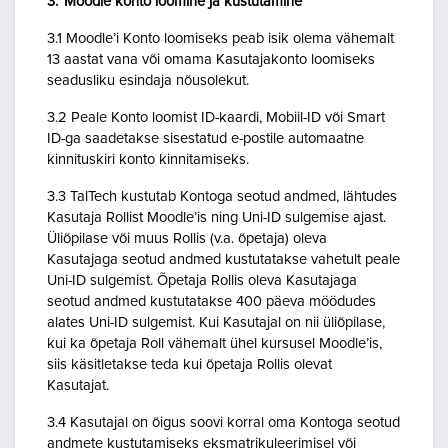
3. Moodle konto loomine ja kustutamine
3.1 Moodle’i Konto loomiseks peab isik olema vähemalt
13 aastat vana või omama Kasutajakonto loomiseks
seadusliku esindaja nõusolekut.
3.2 Peale Konto loomist ID-kaardi, Mobiil-ID või Smart
ID-ga saadetakse sisestatud e-postile automaatne
kinnituskiri konto kinnitamiseks.
3.3 TalTech kustutab Kontoga seotud andmed, lähtudes
Kasutaja Rollist Moodle’is ning Uni-ID sulgemise ajast.
Üliõpilase või muus Rollis (v.a. õpetaja) oleva
Kasutajaga seotud andmed kustutatakse vahetult peale
Uni-ID sulgemist. Õpetaja Rollis oleva Kasutajaga
seotud andmed kustutatakse 400 päeva möödudes
alates Uni-ID sulgemist. Kui Kasutajal on nii üliõpilase,
kui ka õpetaja Roll vähemalt ühel kursusel Moodle’is,
siis käsitletakse teda kui õpetaja Rollis olevat
Kasutajat.
3.4 Kasutajal on õigus soovi korral oma Kontoga seotud
andmete kustutamiseks eksmatrikuleerimisel või