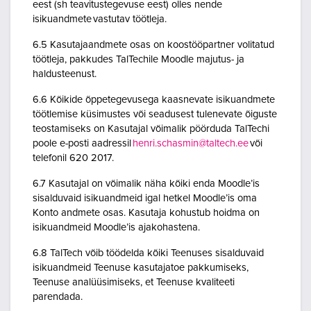
eest (sh teavitustegevuse eest) olles nende
isikuandmete vastutav töötleja.
6.5 Kasutajaandmete osas on koostööpartner volitatud
töötleja, pakkudes TalTechile Moodle majutus- ja
haldusteenust.
6.6 Kõikide õppetegevusega kaasnevate isikuandmete
töötlemise küsimustes või seadusest tulenevate õiguste
teostamiseks on Kasutajal võimalik pöörduda TalTechi
poole e-posti aadressil
henri.schasmin@taltech.ee
või
telefonil 620 2017.
6.7 Kasutajal on võimalik näha kõiki enda Moodle’is
sisalduvaid isikuandmeid igal hetkel Moodle’is oma
Konto andmete osas. Kasutaja kohustub hoidma on
isikuandmeid Moodle’is ajakohastena.
6.8 TalTech võib töödelda kõiki Teenuses sisalduvaid
isikuandmeid Teenuse kasutajatoe pakkumiseks,
Teenuse analüüsimiseks, et Teenuse kvaliteeti
parendada.