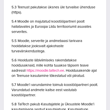
5.3 Teenust pakutakse üksnes üle turvalise ühenduse
(https).
5.4 Moodle on majutatud koostööpartneri poolt
hallatavates ja Euroopa Liidu territooriumil asuvates
serverites.
5.5 Moodle, serverite ja andmebaasi tarkvara
hooldatakse jooksvalt ajakohaste
turvavärskendustega.
5.6 Hoolduste läbiviimiseks rakendatakse
hooldusaknaid, mille kohta tuuakse täpsem teave
aadressil
https://moodle.taltech.ee
. Hooldusakende ajal
on Teenuse kasutamine tõkestatud või piiratud.
5.7 Moodle’i varundamine toimub koostööpartneri poolt.
Varundatud andmete kaitse eest vastutab
koostööpartner.
5.8 TalTech pakub Kasutajatele ja Üksustele Moodle’i
kasutamisega seotud kasutajatuge. Kasutajatuge