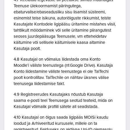
Teenuse ülekoormamist päringutega,
ebaturvalise/ebaseadusliku sisu lisamist süsteemi,
esinemist teise isikuna, autoriõiguste rikkumist, teiste
Kasutajate Kontodele ligipääsu üritamine mistahes viisil,
tahtlikult möödaminek või selle üritamine piirangutest
seoses juurdepääsuga Teenusele, vm etteheidetav
käitumine või sellisele käitumisele kaasa aitamine
Kasutaja poolt.
4.8 Kasutajal on võimalus liidestada oma Konto
Moodle’i väliste teenustega (nt Google Drive). Kasutaja
Konto liidestamine väliste teenustega ei ole TalTechi
poolt kontrollitav. TalTechile on nähtav üksnes välise
teenusega liidestamise fakt.
4.9 Registreerudes Kasutajaks nõustub Kasutaja
saama e-posti teel Teenusega seotud teateid, mida on
Kasutajal võimalik profiili sätete all seadistada.
4.10 Kasutajal on õigus saada ligipääs MOISi kaudu
loodud ja Arhiveeritud kursusele, millele on ta
registreeritud. Eelduseks on aktiivse Uni-ID olemasolu