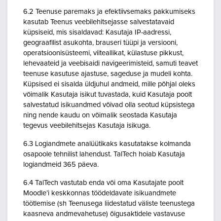
6.2 Teenuse paremaks ja efektiivsemaks pakkumiseks
kasutab Teenus veebilehitsejasse salvestatavaid
küpsiseid, mis sisaldavad: Kasutaja IP-aadressi,
geograafilist asukohta, brauseri tüüpi ja versiooni,
operatsioonisüsteemi, viiteallikat, külastuse pikkust,
lehevaateid ja veebisaidi navigeerimisteid, samuti teavet
teenuse kasutuse ajastuse, sageduse ja mudeli kohta.
Küpsised ei sisalda üldjuhul andmeid, mille põhjal oleks
võimalik Kasutaja isikut tuvastada, kuid Kasutaja poolt
salvestatud isikuandmed võivad olla seotud küpsistega
ning nende kaudu on võimalik seostada Kasutaja
tegevus veebilehitsejas Kasutaja isikuga.
6.3 Logiandmete analüütikaks kasutatakse kolmanda
osapoole tehnilist lahendust. TalTech hoiab Kasutaja
logiandmeid 365 päeva.
6.4 TalTech vastutab enda või oma Kasutajate poolt
Moodle’i keskkonnas töödeldavate isikuandmete
töötlemise (sh Teenusega liidestatud väliste teenustega
kaasneva andmevahetuse) õigusaktidele vastavuse