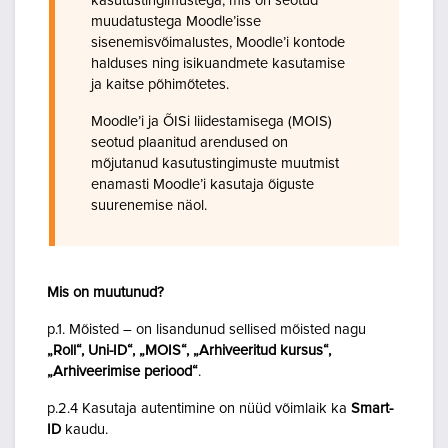
kasutustingimustega, mis on seotud
muudatustega Moodle’isse
sisenemisvõimalustes, Moodle’i kontode
halduses ning isikuandmete kasutamise
ja kaitse põhimõtetes.
Moodle’i ja ÕISi liidestamisega (MOIS)
seotud plaanitud arendused on
mõjutanud kasutustingimuste muutmist
enamasti Moodle’i kasutaja õiguste
suurenemise näol.
Mis on muutunud?
p.1. Mõisted – on lisandunud sellised mõisted nagu
„Roll“, Uni-ID“, „MOIS“, „Arhiveeritud kursus“,
„Arhiveerimise periood“
.
p.2.4 Kasutaja autentimine on nüüd võimlaik ka
Smart-
ID
kaudu.