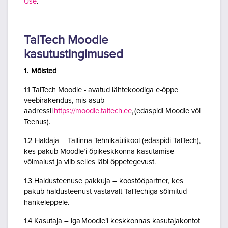
Use
.
TalTech Moodle
kasutustingimused
1. Mõisted
1.1 TalTech Moodle - avatud lähtekoodiga e-õppe
veebirakendus, mis asub
aadressil
https://moodle.taltech.ee
, (edaspidi Moodle või
Teenus).
1.2 Haldaja – Tallinna Tehnikaülikool (edaspidi TalTech),
kes pakub Moodle’i õpikeskkonna kasutamise
võimalust ja viib selles läbi õppetegevust.
1.3 Haldusteenuse pakkuja – koostööpartner, kes
pakub haldusteenust vastavalt TalTechiga sõlmitud
hankeleppele.
1.4 Kasutaja – iga Moodle’i keskkonnas kasutajakontot