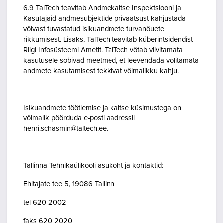
6.9 TalTech teavitab Andmekaitse Inspektsiooni ja
Kasutajaid andmesubjektide privaatsust kahjustada
võivast tuvastatud isikuandmete turvanõuete
rikkumisest. Lisaks, TalTech teavitab küberintsidendist
Riigi Infosüsteemi Ametit. TalTech võtab viivitamata
kasutusele sobivad meetmed, et leevendada volitamata
andmete kasutamisest tekkivat võimalikku kahju.
Isikuandmete töötlemise ja kaitse küsimustega on
võimalik pöörduda e-posti aadressil
henri.schasmin@taltech.ee.
Tallinna Tehnikaülikooli asukoht ja kontaktid:
Ehitajate tee 5, 19086 Tallinn
tel 620 2002
faks 620 2020