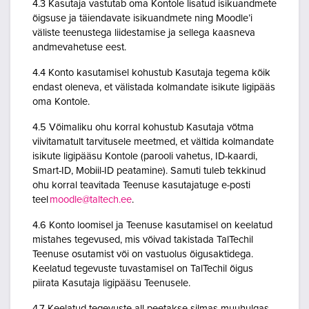
4.3 Kasutaja vastutab oma Kontole lisatud isikuandmete
õigsuse ja täiendavate isikuandmete ning Moodle’i
väliste teenustega liidestamise ja sellega kaasneva
andmevahetuse eest.
4.4 Konto kasutamisel kohustub Kasutaja tegema kõik
endast oleneva, et välistada kolmandate isikute ligipääs
oma Kontole.
4.5 Võimaliku ohu korral kohustub Kasutaja võtma
viivitamatult tarvitusele meetmed, et vältida kolmandate
isikute ligipääsu Kontole (parooli vahetus, ID-kaardi,
Smart-ID, Mobiil-ID peatamine). Samuti tuleb tekkinud
ohu korral teavitada Teenuse kasutajatuge e-posti
teel
moodle@taltech.ee
.
4.6 Konto loomisel ja Teenuse kasutamisel on keelatud
mistahes tegevused, mis võivad takistada TalTechil
Teenuse osutamist või on vastuolus õigusaktidega.
Keelatud tegevuste tuvastamisel on TalTechil õigus
piirata Kasutaja ligipääsu Teenusele.
4.7 Keelatud tegevuste all peetakse silmas muuhulgas