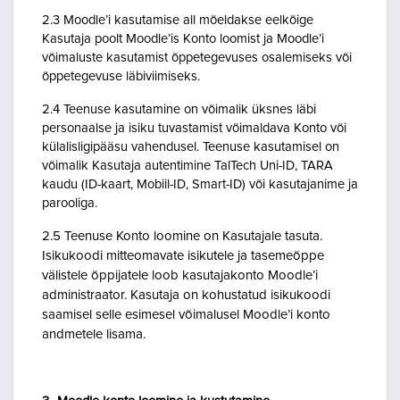
2.3 Moodle’i kasutamise all mõeldakse eelkõige
Kasutaja poolt Moodle’is Konto loomist ja Moodle’i
võimaluste kasutamist õppetegevuses osalemiseks või
õppetegevuse läbiviimiseks.
2.4 Teenuse kasutamine on võimalik üksnes läbi
personaalse ja isiku tuvastamist võimaldava Konto või
külalisligipääsu vahendusel. Teenuse kasutamisel on
võimalik Kasutaja autentimine TalTech Uni-ID, TARA
kaudu (ID-kaart, Mobiil-ID, Smart-ID) või kasutajanime ja
parooliga.
2.5 Teenuse Konto loomine on Kasutajale tasuta.
Isikukoodi mitteomavate isikutele ja tasemeõppe
välistele õppijatele loob kasutajakonto Moodle’i
administraator. Kasutaja on kohustatud isikukoodi
saamisel selle esimesel võimalusel Moodle’i konto
andmetele lisama.