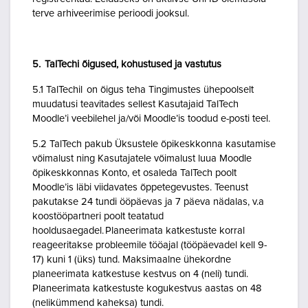
terve arhiveerimise perioodi jooksul.
5. TalTechi õigused, kohustused ja vastutus
5.1 TalTechil on õigus teha Tingimustes ühepoolselt
muudatusi teavitades sellest Kasutajaid TalTech
Moodle’i veebilehel ja/või Moodle’is toodud e-posti teel.
5.2 TalTech pakub Üksustele õpikeskkonna kasutamise
võimalust ning Kasutajatele võimalust luua Moodle
õpikeskkonnas Konto, et osaleda TalTech poolt
Moodle’is läbi viidavates õppetegevustes. Teenust
pakutakse 24 tundi ööpäevas ja 7 päeva nädalas, v.a
koostööpartneri poolt teatatud
hooldusaegadel. Planeerimata katkestuste korral
reageeritakse probleemile tööajal (tööpäevadel kell 9-
17) kuni 1 (üks) tund. Maksimaalne ühekordne
planeerimata katkestuse kestvus on 4 (neli) tundi.
Planeerimata katkestuste kogukestvus aastas on 48
(nelikümmend kaheksa) tundi.