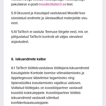
pakutakse e-posti
moodle@taltech.ee
teel.
5.9 Üksused ja Kasutajad vastutavad Moodle’isse
sisestatud andmete ja üleslaaditud materjalide sisu
eest.
5.10 TalTech ei vastuta Teenuse tõrgete eest, mis on
põhjustatud TalTechi kontrolli alt väljas olevatest
asjaoludest.
6. Isikuandmete kaitse
6.1 TalTech töötleb vastutava töötlejana isikuandmeid
Kasutajatele Kontode loomise võimaldamiseks ja
õppetegevuse läbiviimise tagamiseks ning
õpianalüütika kasutamiseks vajalikus ulatuses.
Volitatud töötlejaks on koostööpartner vastavalt
koostöö kokkuleppele. Koostööpartner töötleb
isikuandmeid vastavalt sõlmitud
konfidentsiaalsusleppele.