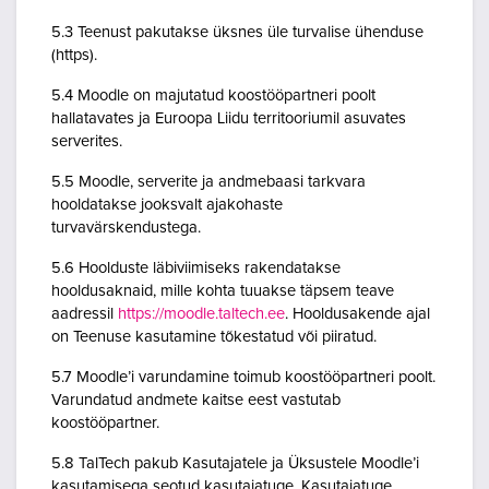
5.3 Teenust pakutakse üksnes üle turvalise ühenduse
(https).
5.4 Moodle on majutatud koostööpartneri poolt
hallatavates ja Euroopa Liidu territooriumil asuvates
serverites.
5.5 Moodle, serverite ja andmebaasi tarkvara
hooldatakse jooksvalt ajakohaste
turvavärskendustega.
5.6 Hoolduste läbiviimiseks rakendatakse
hooldusaknaid, mille kohta tuuakse täpsem teave
aadressil
https://moodle.taltech.ee
. Hooldusakende ajal
on Teenuse kasutamine tõkestatud või piiratud.
5.7 Moodle’i varundamine toimub koostööpartneri poolt.
Varundatud andmete kaitse eest vastutab
koostööpartner.
5.8 TalTech pakub Kasutajatele ja Üksustele Moodle’i
kasutamisega seotud kasutajatuge. Kasutajatuge