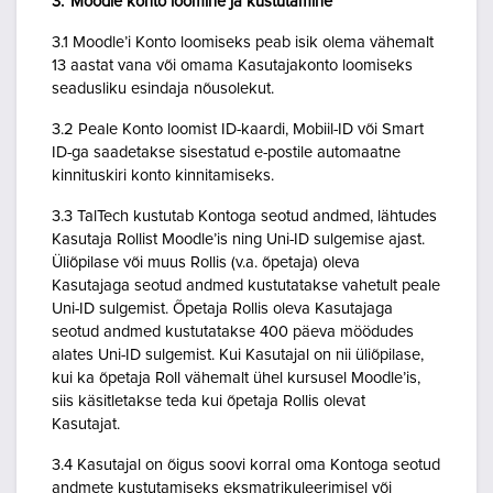
3. Moodle konto loomine ja kustutamine
3.1 Moodle’i Konto loomiseks peab isik olema vähemalt
13 aastat vana või omama Kasutajakonto loomiseks
seadusliku esindaja nõusolekut.
3.2 Peale Konto loomist ID-kaardi, Mobiil-ID või Smart
ID-ga saadetakse sisestatud e-postile automaatne
kinnituskiri konto kinnitamiseks.
3.3 TalTech kustutab Kontoga seotud andmed, lähtudes
Kasutaja Rollist Moodle’is ning Uni-ID sulgemise ajast.
Üliõpilase või muus Rollis (v.a. õpetaja) oleva
Kasutajaga seotud andmed kustutatakse vahetult peale
Uni-ID sulgemist. Õpetaja Rollis oleva Kasutajaga
seotud andmed kustutatakse 400 päeva möödudes
alates Uni-ID sulgemist. Kui Kasutajal on nii üliõpilase,
kui ka õpetaja Roll vähemalt ühel kursusel Moodle’is,
siis käsitletakse teda kui õpetaja Rollis olevat
Kasutajat.
3.4 Kasutajal on õigus soovi korral oma Kontoga seotud
andmete kustutamiseks eksmatrikuleerimisel või