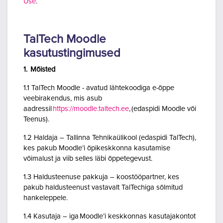
Use
.
TalTech Moodle
kasutustingimused
1. Mõisted
1.1 TalTech Moodle - avatud lähtekoodiga e-õppe
veebirakendus, mis asub
aadressil
https://moodle.taltech.ee
, (edaspidi Moodle või
Teenus).
1.2 Haldaja – Tallinna Tehnikaülikool (edaspidi TalTech),
kes pakub Moodle’i õpikeskkonna kasutamise
võimalust ja viib selles läbi õppetegevust.
1.3 Haldusteenuse pakkuja – koostööpartner, kes
pakub haldusteenust vastavalt TalTechiga sõlmitud
hankeleppele.
1.4 Kasutaja – iga Moodle’i keskkonnas kasutajakontot