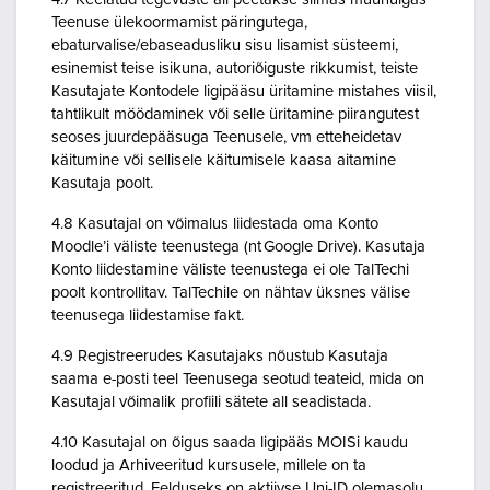
Teenuse ülekoormamist päringutega,
ebaturvalise/ebaseadusliku sisu lisamist süsteemi,
esinemist teise isikuna, autoriõiguste rikkumist, teiste
Kasutajate Kontodele ligipääsu üritamine mistahes viisil,
tahtlikult möödaminek või selle üritamine piirangutest
seoses juurdepääsuga Teenusele, vm etteheidetav
käitumine või sellisele käitumisele kaasa aitamine
Kasutaja poolt.
4.8 Kasutajal on võimalus liidestada oma Konto
Moodle’i väliste teenustega (nt Google Drive). Kasutaja
Konto liidestamine väliste teenustega ei ole TalTechi
poolt kontrollitav. TalTechile on nähtav üksnes välise
teenusega liidestamise fakt.
4.9 Registreerudes Kasutajaks nõustub Kasutaja
saama e-posti teel Teenusega seotud teateid, mida on
Kasutajal võimalik profiili sätete all seadistada.
4.10 Kasutajal on õigus saada ligipääs MOISi kaudu
loodud ja Arhiveeritud kursusele, millele on ta
registreeritud. Eelduseks on aktiivse Uni-ID olemasolu