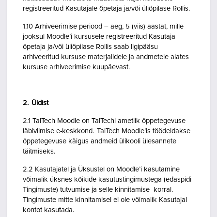
registreeritud Kasutajale õpetaja ja/või üliõpilase Rollis.
1.10 Arhiveerimise periood – aeg, 5 (viis) aastat, mille
jooksul Moodle’i kursusele registreeritud Kasutaja
õpetaja ja/või üliõpilase Rollis saab ligipääsu
arhiveeritud kursuse materjalidele ja andmetele alates
kursuse arhiveerimise kuupäevast.
2. Üldist
2.1 TalTech Moodle on TalTechi ametlik õppetegevuse
läbiviimise e-keskkond. TalTech Moodle’is töödeldakse
õppetegevuse käigus andmeid ülikooli ülesannete
täitmiseks.
2.2 Kasutajatel ja Üksustel on Moodle’i kasutamine
võimalik üksnes kõikide kasutustingimustega (edaspidi
Tingimuste) tutvumise ja selle kinnitamise korral.
Tingimuste mitte kinnitamisel ei ole võimalik Kasutajal
kontot kasutada.