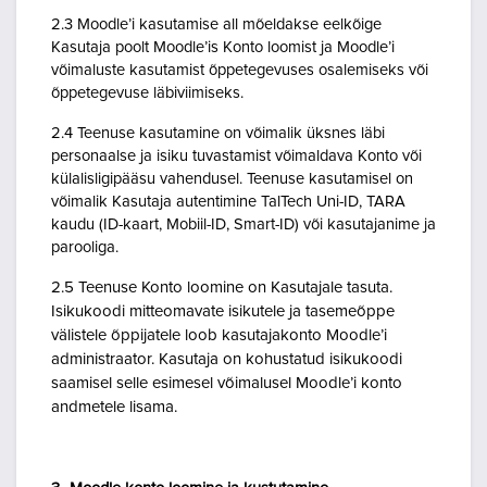
2.3 Moodle’i kasutamise all mõeldakse eelkõige
Kasutaja poolt Moodle’is Konto loomist ja Moodle’i
võimaluste kasutamist õppetegevuses osalemiseks või
õppetegevuse läbiviimiseks.
2.4 Teenuse kasutamine on võimalik üksnes läbi
personaalse ja isiku tuvastamist võimaldava Konto või
külalisligipääsu vahendusel. Teenuse kasutamisel on
võimalik Kasutaja autentimine TalTech Uni-ID, TARA
kaudu (ID-kaart, Mobiil-ID, Smart-ID) või kasutajanime ja
parooliga.
2.5 Teenuse Konto loomine on Kasutajale tasuta.
Isikukoodi mitteomavate isikutele ja tasemeõppe
välistele õppijatele loob kasutajakonto Moodle’i
administraator. Kasutaja on kohustatud isikukoodi
saamisel selle esimesel võimalusel Moodle’i konto
andmetele lisama.