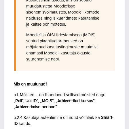
kasutustingimustega, mis on seotud
muudatustega Moodle’isse
sisenemisvõimalustes, Moodle’i kontode
halduses ning isikuandmete kasutamise
ja kaitse põhimõtetes.
Moodle’i ja ÕISi liidestamisega (MOIS)
seotud plaanitud arendused on
mõjutanud kasutustingimuste muutmist
enamasti Moodle’i kasutaja õiguste
suurenemise näol.
Mis on muutunud?
p.1. Mõisted – on lisandunud sellised mõisted nagu
„Roll“, Uni-ID“, „MOIS“, „Arhiveeritud kursus“,
„Arhiveerimise periood“
.
p.2.4 Kasutaja autentimine on nüüd võimlaik ka
Smart-
ID
kaudu.