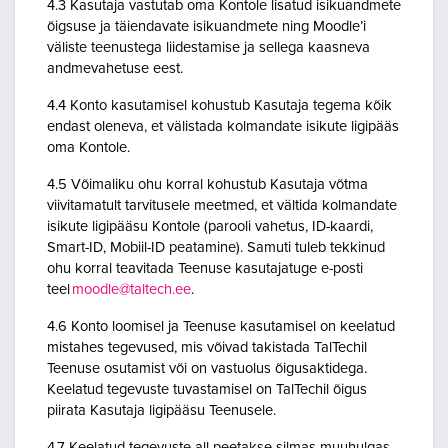
4.3 Kasutaja vastutab oma Kontole lisatud isikuandmete
õigsuse ja täiendavate isikuandmete ning Moodle’i
väliste teenustega liidestamise ja sellega kaasneva
andmevahetuse eest.
4.4 Konto kasutamisel kohustub Kasutaja tegema kõik
endast oleneva, et välistada kolmandate isikute ligipääs
oma Kontole.
4.5 Võimaliku ohu korral kohustub Kasutaja võtma
viivitamatult tarvitusele meetmed, et vältida kolmandate
isikute ligipääsu Kontole (parooli vahetus, ID-kaardi,
Smart-ID, Mobiil-ID peatamine). Samuti tuleb tekkinud
ohu korral teavitada Teenuse kasutajatuge e-posti
teel
moodle@taltech.ee
.
4.6 Konto loomisel ja Teenuse kasutamisel on keelatud
mistahes tegevused, mis võivad takistada TalTechil
Teenuse osutamist või on vastuolus õigusaktidega.
Keelatud tegevuste tuvastamisel on TalTechil õigus
piirata Kasutaja ligipääsu Teenusele.
4.7 Keelatud tegevuste all peetakse silmas muuhulgas