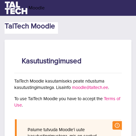
Jäta vahele peasisuni
Moodle
TalTech Moodle
Kasutustingimused
TalTech Moodle kasutamiseks peate nõustuma
kasutustingimustega. Lisainfo
moodle@taltech.ee
.
To use TalTech Moodle you have to accept the
Terms of
Use
.
Palume tutvuda Moodle’i uute