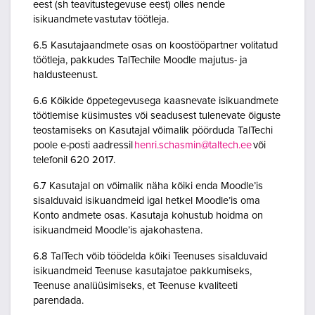
eest (sh teavitustegevuse eest) olles nende
isikuandmete vastutav töötleja.
6.5 Kasutajaandmete osas on koostööpartner volitatud
töötleja, pakkudes TalTechile Moodle majutus- ja
haldusteenust.
6.6 Kõikide õppetegevusega kaasnevate isikuandmete
töötlemise küsimustes või seadusest tulenevate õiguste
teostamiseks on Kasutajal võimalik pöörduda TalTechi
poole e-posti aadressil
henri.schasmin@taltech.ee
või
telefonil 620 2017.
6.7 Kasutajal on võimalik näha kõiki enda Moodle’is
sisalduvaid isikuandmeid igal hetkel Moodle’is oma
Konto andmete osas. Kasutaja kohustub hoidma on
isikuandmeid Moodle’is ajakohastena.
6.8 TalTech võib töödelda kõiki Teenuses sisalduvaid
isikuandmeid Teenuse kasutajatoe pakkumiseks,
Teenuse analüüsimiseks, et Teenuse kvaliteeti
parendada.