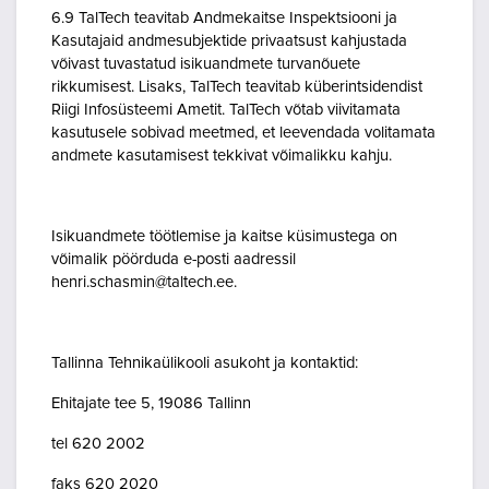
6.9 TalTech teavitab Andmekaitse Inspektsiooni ja
Kasutajaid andmesubjektide privaatsust kahjustada
võivast tuvastatud isikuandmete turvanõuete
rikkumisest. Lisaks, TalTech teavitab küberintsidendist
Riigi Infosüsteemi Ametit. TalTech võtab viivitamata
kasutusele sobivad meetmed, et leevendada volitamata
andmete kasutamisest tekkivat võimalikku kahju.
Isikuandmete töötlemise ja kaitse küsimustega on
võimalik pöörduda e-posti aadressil
henri.schasmin@taltech.ee.
Tallinna Tehnikaülikooli asukoht ja kontaktid:
Ehitajate tee 5, 19086 Tallinn
tel 620 2002
faks 620 2020