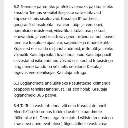
6.2 Teenuse paremaks ja efektiivsemaks pakkumiseks
kasutab Teenus veebilehitsejasse salvestatavaid
küpsiseid, mis sisaldavad: Kasutaja IP-aadressi,
geograafilist asukohta, brauseri tüüpi ja versiooni,
operatsioonisüsteemi, viiteallikat, külastuse pikkust,
lehevaateid ja veebisaidi navigeerimisteid, samuti teavet
teenuse kasutuse ajastuse, sageduse ja mudeli kohta.
Küpsised ei sisalda üldjuhul andmeid, mille põhjal oleks
võimalik Kasutaja isikut tuvastada, kuid Kasutaja poolt
salvestatud isikuandmed võivad olla seotud küpsistega
ning nende kaudu on võimalik seostada Kasutaja
tegevus veebilehitsejas Kasutaja isikuga.
6.3 Logiandmete analüütikaks kasutatakse kolmanda
osapoole tehnilist lahendust. TalTech hoiab Kasutaja
logiandmeid 365 päeva.
6.4 TalTech vastutab enda või oma Kasutajate poolt
Moodle’i keskkonnas töödeldavate isikuandmete
töötlemise (sh Teenusega liidestatud väliste teenustega
kaasneva andmevahetuse) õigusaktidele vastavuse