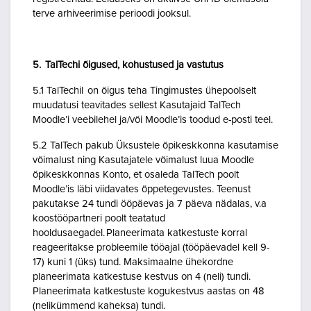
terve arhiveerimise perioodi jooksul.
5. TalTechi õigused, kohustused ja vastutus
5.1 TalTechil on õigus teha Tingimustes ühepoolselt
muudatusi teavitades sellest Kasutajaid TalTech
Moodle’i veebilehel ja/või Moodle’is toodud e-posti teel.
5.2 TalTech pakub Üksustele õpikeskkonna kasutamise
võimalust ning Kasutajatele võimalust luua Moodle
õpikeskkonnas Konto, et osaleda TalTech poolt
Moodle’is läbi viidavates õppetegevustes. Teenust
pakutakse 24 tundi ööpäevas ja 7 päeva nädalas, v.a
koostööpartneri poolt teatatud
hooldusaegadel. Planeerimata katkestuste korral
reageeritakse probleemile tööajal (tööpäevadel kell 9-
17) kuni 1 (üks) tund. Maksimaalne ühekordne
planeerimata katkestuse kestvus on 4 (neli) tundi.
Planeerimata katkestuste kogukestvus aastas on 48
(nelikümmend kaheksa) tundi.