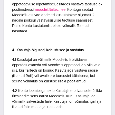
õppetegevuse lõpetamisel, esitades vastava taotluse e-
postiaadressil
moodle@taltech.ee
. Kontoga seotud
Moodle’is asuvad andmed kustutatakse hiljemalt 2
nädala jooksul vastavasisulise taotluse saamisest.
Peale Konto kustutamist ei ole võimalik Teenust
kasutada.
4. Kasutaja õigused, kohustused ja vastutus
4.1 Kasutajal on võimalik Moodle’is läbiviidavas
õppetöös osaleda või Moodle’is õppetööd läbi viia vaid
siis, kui TalTech on loonud Kasutajaga vastava seose
(lisanud Rolli) või avalikel e-kursustel külalisena, kui
selline võimalus on kursuse lisaja poolt antud.
4.2 Konto loomisega tekib Kasutajale privaatsete failide
üleslaadimiseks kaust Moodle’is, kuhu Kasutajal on
võimalik salvestada faile. Kasutajal on võimalus igal ajal
lisatud faile muuta ja kustutada.