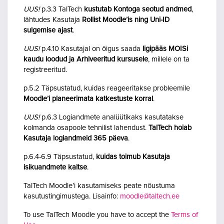
UUS!
p.3.3 TalTech
kustutab Kontoga seotud andmed
,
lähtudes Kasutaja
Rollist Moodle’is ning Uni-ID
sulgemise ajast
.
UUS!
p.4.10 Kasutajal on õigus saada
ligipääs MOISi
kaudu loodud ja Arhiveeritud kursusele
, millele on ta
registreeritud.
p.5.2 Täpsustatud, kuidas reageeritakse probleemile
Moodle’i planeerimata katkestuste korral
.
UUS!
p.6.3 Logiandmete analüütikaks kasutatakse
kolmanda osapoole tehnilist lahendust.
TalTech hoiab
Kasutaja logiandmeid 365 päeva
.
p.6.4-6.9 Täpsustatud,
kuidas toimub Kasutaja
isikuandmete kaitse
.
TalTech Moodle’i kasutamiseks peate nõustuma
kasutustingimustega. Lisainfo:
moodle@taltech.ee
To use TalTech Moodle you have to accept the
Terms of