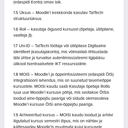
(edaspidi Konto) omav isik.
1.5 Üksus – Moodle’i keskkonda kasutav TalTechi
struktuuriüksus.
1.6 Roll – kasutaja õigused kursusel (õpetaja, üliõpilane,
vaatleja jt).
1.7 Uni-ID – TalTechi töötaja või üliõpilase Digitaalne
identiteet (kasutajakonto), mis võimaldab lihtsustada
läbi ühtse ja turvalise autentimissüsteemi ligipääsu
ülikooli tsentraalsetele IKT ressurssidele.
1.8 MOIS – Moodle’i ja õppeinfosüsteemi (edaspidi ÕIS)
integratsiooni lahendus, mis on suunatud tasemeõppe
kursustele. MOISi kaudu saab Kasutaja õpetaja Rollis
luua uue Moodle’i kursuse põhja, mis seotakse ÕISis
loodud aine-õppejõu paariga või siduda olemasoleva
Moodle’i kursuse ÕISi aine-õppejõu paariga.
1.9 Arhiveeritud kursus – MOISi kaudu loodud ja arhiivi
liigutatud kursus semestri lõpus, mis on nähtav ja
kättesaadav Moodle’is muutmata kujul kursusele