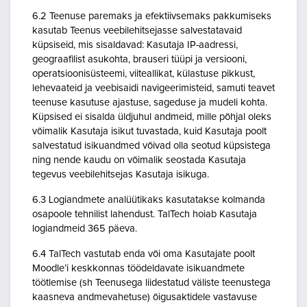
6.2 Teenuse paremaks ja efektiivsemaks pakkumiseks
kasutab Teenus veebilehitsejasse salvestatavaid
küpsiseid, mis sisaldavad: Kasutaja IP-aadressi,
geograafilist asukohta, brauseri tüüpi ja versiooni,
operatsioonisüsteemi, viiteallikat, külastuse pikkust,
lehevaateid ja veebisaidi navigeerimisteid, samuti teavet
teenuse kasutuse ajastuse, sageduse ja mudeli kohta.
Küpsised ei sisalda üldjuhul andmeid, mille põhjal oleks
võimalik Kasutaja isikut tuvastada, kuid Kasutaja poolt
salvestatud isikuandmed võivad olla seotud küpsistega
ning nende kaudu on võimalik seostada Kasutaja
tegevus veebilehitsejas Kasutaja isikuga.
6.3 Logiandmete analüütikaks kasutatakse kolmanda
osapoole tehnilist lahendust. TalTech hoiab Kasutaja
logiandmeid 365 päeva.
6.4 TalTech vastutab enda või oma Kasutajate poolt
Moodle’i keskkonnas töödeldavate isikuandmete
töötlemise (sh Teenusega liidestatud väliste teenustega
kaasneva andmevahetuse) õigusaktidele vastavuse