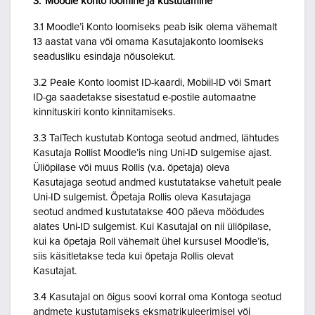
3. Moodle konto loomine ja kustutamine
3.1 Moodle’i Konto loomiseks peab isik olema vähemalt
13 aastat vana või omama Kasutajakonto loomiseks
seadusliku esindaja nõusolekut.
3.2 Peale Konto loomist ID-kaardi, Mobiil-ID või Smart
ID-ga saadetakse sisestatud e-postile automaatne
kinnituskiri konto kinnitamiseks.
3.3 TalTech kustutab Kontoga seotud andmed, lähtudes
Kasutaja Rollist Moodle’is ning Uni-ID sulgemise ajast.
Üliõpilase või muus Rollis (v.a. õpetaja) oleva
Kasutajaga seotud andmed kustutatakse vahetult peale
Uni-ID sulgemist. Õpetaja Rollis oleva Kasutajaga
seotud andmed kustutatakse 400 päeva möödudes
alates Uni-ID sulgemist. Kui Kasutajal on nii üliõpilase,
kui ka õpetaja Roll vähemalt ühel kursusel Moodle’is,
siis käsitletakse teda kui õpetaja Rollis olevat
Kasutajat.
3.4 Kasutajal on õigus soovi korral oma Kontoga seotud
andmete kustutamiseks eksmatrikuleerimisel või