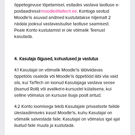
õppetegevuse lõpetamisel, esitades vastava taotluse e-
postiaadressil
moodle@taltech.ee
. Kontoga seotud
Moodle’is asuvad andmed kustutatakse hiljemalt 2
nädala jooksul vastavasisulise taotluse saamisest.
Peale Konto kustutamist ei ole võimalik Teenust
kasutada.
4. Kasutaja õigused, kohustused ja vastutus
4.1 Kasutajal on võimalik Moodle’is läbiviidavas
õppetöös osaleda või Moodle’is õppetööd läbi viia vaid
siis, kui TalTech on loonud Kasutajaga vastava seose
(lisanud Rolli) või avalikel e-kursustel külalisena, kui
selline võimalus on kursuse lisaja poolt antud.
4.2 Konto loomisega tekib Kasutajale privaatsete failide
üleslaadimiseks kaust Moodle’is, kuhu Kasutajal on
võimalik salvestada faile. Kasutajal on võimalus igal ajal
lisatud faile muuta ja kustutada.