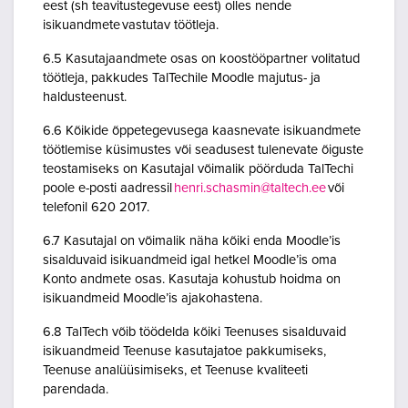
eest (sh teavitustegevuse eest) olles nende
isikuandmete vastutav töötleja.
6.5 Kasutajaandmete osas on koostööpartner volitatud
töötleja, pakkudes TalTechile Moodle majutus- ja
haldusteenust.
6.6 Kõikide õppetegevusega kaasnevate isikuandmete
töötlemise küsimustes või seadusest tulenevate õiguste
teostamiseks on Kasutajal võimalik pöörduda TalTechi
poole e-posti aadressil
henri.schasmin@taltech.ee
või
telefonil 620 2017.
6.7 Kasutajal on võimalik näha kõiki enda Moodle’is
sisalduvaid isikuandmeid igal hetkel Moodle’is oma
Konto andmete osas. Kasutaja kohustub hoidma on
isikuandmeid Moodle’is ajakohastena.
6.8 TalTech võib töödelda kõiki Teenuses sisalduvaid
isikuandmeid Teenuse kasutajatoe pakkumiseks,
Teenuse analüüsimiseks, et Teenuse kvaliteeti
parendada.