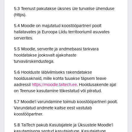
5.3 Teenust pakutakse üksnes üle turvalise ühenduse
(https).
5.4 Moodle on majutatud koostööpartneri poolt
hallatavates ja Euroopa Liidu territooriumil asuvates
serverites.
5.5 Moodle, serverite ja andmebaasi tarkvara
hooldatakse jooksvalt ajakohaste
turvavärskendustega.
5.6 Hoolduste läbiviimiseks rakendatakse
hooldusaknaid, mille kohta tuuakse täpsem teave
aadressil
https://moodle.taltech.ee
. Hooldusakende ajal
on Teenuse kasutamine tõkestatud või piiratud.
5.7 Moodle’i varundamine toimub koostööpartneri poolt.
Varundatud andmete kaitse eest vastutab
koostööpartner.
5.8 TalTech pakub Kasutajatele ja Üksustele Moodle’i
kasutamisega seotud kasutajatuge. Kasutajatuge