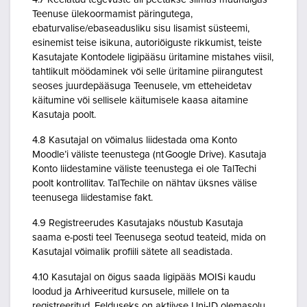
Teenuse ülekoormamist päringutega,
ebaturvalise/ebaseadusliku sisu lisamist süsteemi,
esinemist teise isikuna, autoriõiguste rikkumist, teiste
Kasutajate Kontodele ligipääsu üritamine mistahes viisil,
tahtlikult möödaminek või selle üritamine piirangutest
seoses juurdepääsuga Teenusele, vm etteheidetav
käitumine või sellisele käitumisele kaasa aitamine
Kasutaja poolt.
4.8 Kasutajal on võimalus liidestada oma Konto
Moodle’i väliste teenustega (nt Google Drive). Kasutaja
Konto liidestamine väliste teenustega ei ole TalTechi
poolt kontrollitav. TalTechile on nähtav üksnes välise
teenusega liidestamise fakt.
4.9 Registreerudes Kasutajaks nõustub Kasutaja
saama e-posti teel Teenusega seotud teateid, mida on
Kasutajal võimalik profiili sätete all seadistada.
4.10 Kasutajal on õigus saada ligipääs MOISi kaudu
loodud ja Arhiveeritud kursusele, millele on ta
registreeritud. Eelduseks on aktiivse Uni-ID olemasolu