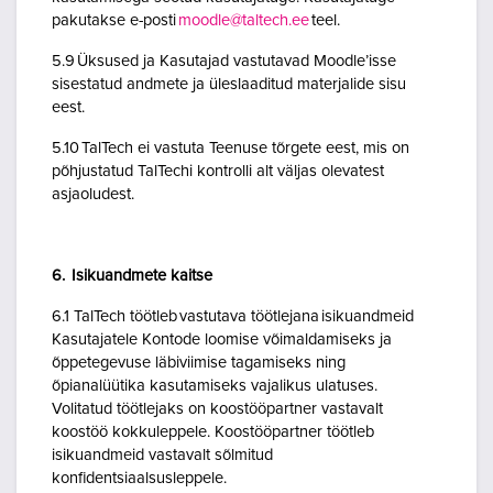
pakutakse e-posti
moodle@taltech.ee
teel.
5.9 Üksused ja Kasutajad vastutavad Moodle’isse
sisestatud andmete ja üleslaaditud materjalide sisu
eest.
5.10 TalTech ei vastuta Teenuse tõrgete eest, mis on
põhjustatud TalTechi kontrolli alt väljas olevatest
asjaoludest.
6. Isikuandmete kaitse
6.1 TalTech töötleb vastutava töötlejana isikuandmeid
Kasutajatele Kontode loomise võimaldamiseks ja
õppetegevuse läbiviimise tagamiseks ning
õpianalüütika kasutamiseks vajalikus ulatuses.
Volitatud töötlejaks on koostööpartner vastavalt
koostöö kokkuleppele. Koostööpartner töötleb
isikuandmeid vastavalt sõlmitud
konfidentsiaalsusleppele.