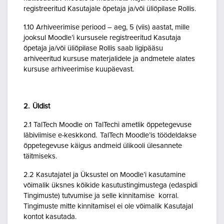
registreeritud Kasutajale õpetaja ja/või üliõpilase Rollis.
1.10 Arhiveerimise periood – aeg, 5 (viis) aastat, mille
jooksul Moodle’i kursusele registreeritud Kasutaja
õpetaja ja/või üliõpilase Rollis saab ligipääsu
arhiveeritud kursuse materjalidele ja andmetele alates
kursuse arhiveerimise kuupäevast.
2. Üldist
2.1 TalTech Moodle on TalTechi ametlik õppetegevuse
läbiviimise e-keskkond. TalTech Moodle’is töödeldakse
õppetegevuse käigus andmeid ülikooli ülesannete
täitmiseks.
2.2 Kasutajatel ja Üksustel on Moodle’i kasutamine
võimalik üksnes kõikide kasutustingimustega (edaspidi
Tingimuste) tutvumise ja selle kinnitamise korral.
Tingimuste mitte kinnitamisel ei ole võimalik Kasutajal
kontot kasutada.