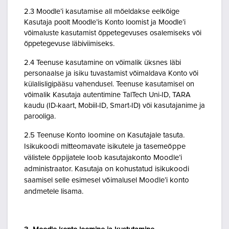
2.3 Moodle’i kasutamise all mõeldakse eelkõige
Kasutaja poolt Moodle’is Konto loomist ja Moodle’i
võimaluste kasutamist õppetegevuses osalemiseks või
õppetegevuse läbiviimiseks.
2.4 Teenuse kasutamine on võimalik üksnes läbi
personaalse ja isiku tuvastamist võimaldava Konto või
külalisligipääsu vahendusel. Teenuse kasutamisel on
võimalik Kasutaja autentimine TalTech Uni-ID, TARA
kaudu (ID-kaart, Mobiil-ID, Smart-ID) või kasutajanime ja
parooliga.
2.5 Teenuse Konto loomine on Kasutajale tasuta.
Isikukoodi mitteomavate isikutele ja tasemeõppe
välistele õppijatele loob kasutajakonto Moodle’i
administraator. Kasutaja on kohustatud isikukoodi
saamisel selle esimesel võimalusel Moodle’i konto
andmetele lisama.