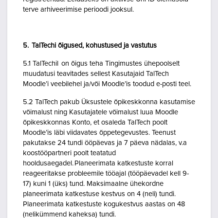
terve arhiveerimise perioodi jooksul.
5. TalTechi õigused, kohustused ja vastutus
5.1 TalTechil on õigus teha Tingimustes ühepoolselt
muudatusi teavitades sellest Kasutajaid TalTech
Moodle’i veebilehel ja/või Moodle’is toodud e-posti teel.
5.2 TalTech pakub Üksustele õpikeskkonna kasutamise
võimalust ning Kasutajatele võimalust luua Moodle
õpikeskkonnas Konto, et osaleda TalTech poolt
Moodle’is läbi viidavates õppetegevustes. Teenust
pakutakse 24 tundi ööpäevas ja 7 päeva nädalas, v.a
koostööpartneri poolt teatatud
hooldusaegadel. Planeerimata katkestuste korral
reageeritakse probleemile tööajal (tööpäevadel kell 9-
17) kuni 1 (üks) tund. Maksimaalne ühekordne
planeerimata katkestuse kestvus on 4 (neli) tundi.
Planeerimata katkestuste kogukestvus aastas on 48
(nelikümmend kaheksa) tundi.