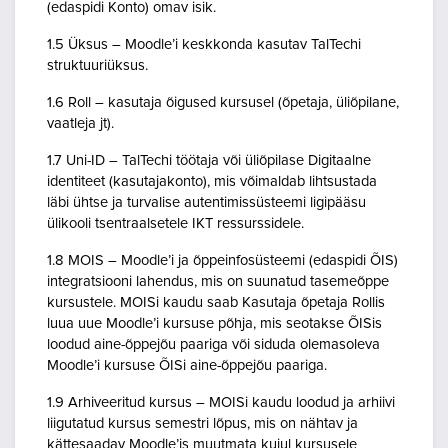
(edaspidi Konto) omav isik.
1.5 Üksus – Moodle’i keskkonda kasutav TalTechi
struktuuriüksus.
1.6 Roll – kasutaja õigused kursusel (õpetaja, üliõpilane,
vaatleja jt).
1.7 Uni-ID – TalTechi töötaja või üliõpilase Digitaalne
identiteet (kasutajakonto), mis võimaldab lihtsustada
läbi ühtse ja turvalise autentimissüsteemi ligipääsu
ülikooli tsentraalsetele IKT ressurssidele.
1.8 MOIS – Moodle’i ja õppeinfosüsteemi (edaspidi ÕIS)
integratsiooni lahendus, mis on suunatud tasemeõppe
kursustele. MOISi kaudu saab Kasutaja õpetaja Rollis
luua uue Moodle’i kursuse põhja, mis seotakse ÕISis
loodud aine-õppejõu paariga või siduda olemasoleva
Moodle’i kursuse ÕISi aine-õppejõu paariga.
1.9 Arhiveeritud kursus – MOISi kaudu loodud ja arhiivi
liigutatud kursus semestri lõpus, mis on nähtav ja
kättesaadav Moodle’is muutmata kujul kursusele