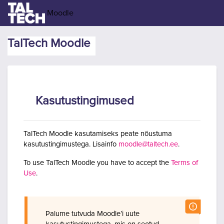
Jäta vahele peasisuni
Moodle
TalTech Moodle
Kasutustingimused
TalTech Moodle kasutamiseks peate nõustuma
kasutustingimustega. Lisainfo
moodle@taltech.ee
.
To use TalTech Moodle you have to accept the
Terms of
Use
.
Palume tutvuda Moodle’i uute