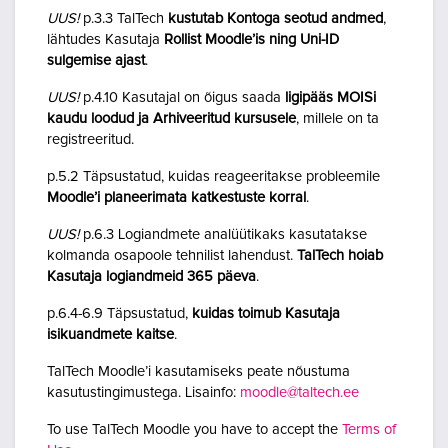
UUS!
p.3.3 TalTech
kustutab Kontoga seotud andmed
,
lähtudes Kasutaja
Rollist Moodle’is ning Uni-ID
sulgemise ajast
.
UUS!
p.4.10 Kasutajal on õigus saada
ligipääs MOISi
kaudu loodud ja Arhiveeritud kursusele
, millele on ta
registreeritud.
p.5.2 Täpsustatud, kuidas reageeritakse probleemile
Moodle’i planeerimata katkestuste korral
.
UUS!
p.6.3 Logiandmete analüütikaks kasutatakse
kolmanda osapoole tehnilist lahendust.
TalTech hoiab
Kasutaja logiandmeid 365 päeva
.
p.6.4-6.9 Täpsustatud,
kuidas toimub Kasutaja
isikuandmete kaitse
.
TalTech Moodle’i kasutamiseks peate nõustuma
kasutustingimustega. Lisainfo:
moodle@taltech.ee
To use TalTech Moodle you have to accept the
Terms of