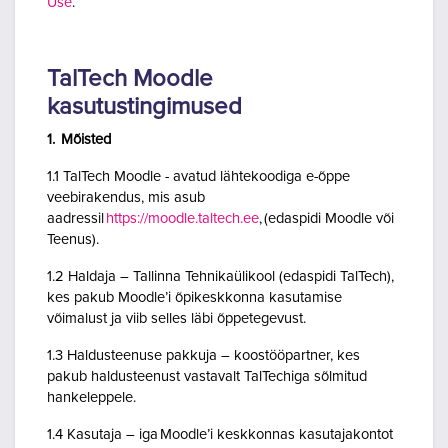
Use
.
TalTech Moodle
kasutustingimused
1. Mõisted
1.1 TalTech Moodle - avatud lähtekoodiga e-õppe
veebirakendus, mis asub
aadressil
https://moodle.taltech.ee
, (edaspidi Moodle või
Teenus).
1.2 Haldaja – Tallinna Tehnikaülikool (edaspidi TalTech),
kes pakub Moodle’i õpikeskkonna kasutamise
võimalust ja viib selles läbi õppetegevust.
1.3 Haldusteenuse pakkuja – koostööpartner, kes
pakub haldusteenust vastavalt TalTechiga sõlmitud
hankeleppele.
1.4 Kasutaja – iga Moodle’i keskkonnas kasutajakontot