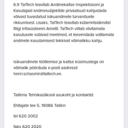
6.9 TalTech teavitab Andmekaitse Inspektsiooni ja
Kasutajaid andmesubjektide privaatsust kahjustada
võivast tuvastatud isikuandmete turvanõuete
rikkumisest. Lisaks, TalTech teavitab küberintsidendist
Riigi Infosüsteemi Ametit. TalTech võtab viivitamata
kasutusele sobivad meetmed, et leevendada volitamata
andmete kasutamisest tekkivat võimalikku kahju.
Isikuandmete töötlemise ja kaitse küsimustega on
võimalik pöörduda e-posti aadressil
henri.schasmin@taltech.ee.
Tallinna Tehnikaülikooli asukoht ja kontaktid:
Ehitajate tee 5, 19086 Tallinn
tel 620 2002
faks 620 2020