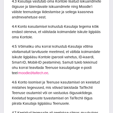
4.3 Kasutaja vastutab oma Kontole lisatud isikuandmete
õigsuse ja täiendavate isikuandmete ning Moodle’i
väliste teenustega liidestamise ja sellega kaasneva
andmevahetuse eest.
4.4 Konto kasutamisel kohustub Kasutaja tegema kõik
endast oleneva, et välistada kolmandate isikute ligipääs
oma Kontole.
4.5 Võimaliku ohu korral kohustub Kasutaja võtma
viivitamatult tarvitusele meetmed, et vältida kolmandate
isikute ligipääsu Kontole (parooli vahetus, ID-kaardi,
Smart-ID, Mobiil-ID peatamine). Samuti tuleb tekkinud
ohu korral teavitada Teenuse kasutajatuge e-posti
teel
moodle@taltech.ee
.
4.6 Konto loomisel ja Teenuse kasutamisel on keelatud
mistahes tegevused, mis võivad takistada TalTechil
Teenuse osutamist või on vastuolus õigusaktidega.
Keelatud tegevuste tuvastamisel on TalTechil õigus
piirata Kasutaja ligipääsu Teenusele.
4.7 Keelatud tegevuste all peetakse silmas muuhulgas