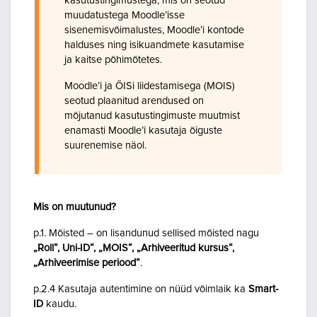
kasutustingimustega, mis on seotud
muudatustega Moodle’isse
sisenemisvõimalustes, Moodle’i kontode
halduses ning isikuandmete kasutamise
ja kaitse põhimõtetes.
Moodle’i ja ÕISi liidestamisega (MOIS)
seotud plaanitud arendused on
mõjutanud kasutustingimuste muutmist
enamasti Moodle’i kasutaja õiguste
suurenemise näol.
Mis on muutunud?
p.1. Mõisted – on lisandunud sellised mõisted nagu
„Roll“, Uni-ID“, „MOIS“, „Arhiveeritud kursus“,
„Arhiveerimise periood“
.
p.2.4 Kasutaja autentimine on nüüd võimlaik ka
Smart-
ID
kaudu.