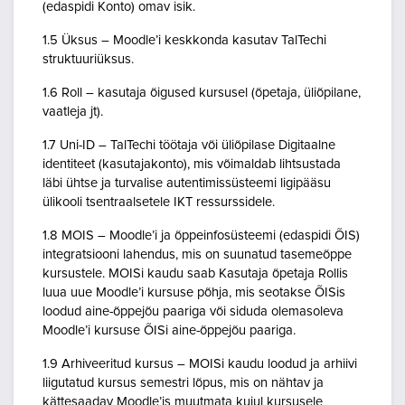
(edaspidi Konto) omav isik.
1.5 Üksus – Moodle’i keskkonda kasutav TalTechi
struktuuriüksus.
1.6 Roll – kasutaja õigused kursusel (õpetaja, üliõpilane,
vaatleja jt).
1.7 Uni-ID – TalTechi töötaja või üliõpilase Digitaalne
identiteet (kasutajakonto), mis võimaldab lihtsustada
läbi ühtse ja turvalise autentimissüsteemi ligipääsu
ülikooli tsentraalsetele IKT ressurssidele.
1.8 MOIS – Moodle’i ja õppeinfosüsteemi (edaspidi ÕIS)
integratsiooni lahendus, mis on suunatud tasemeõppe
kursustele. MOISi kaudu saab Kasutaja õpetaja Rollis
luua uue Moodle’i kursuse põhja, mis seotakse ÕISis
loodud aine-õppejõu paariga või siduda olemasoleva
Moodle’i kursuse ÕISi aine-õppejõu paariga.
1.9 Arhiveeritud kursus – MOISi kaudu loodud ja arhiivi
liigutatud kursus semestri lõpus, mis on nähtav ja
kättesaadav Moodle’is muutmata kujul kursusele