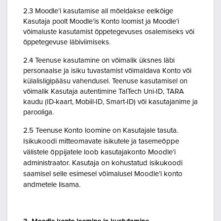
2.3 Moodle’i kasutamise all mõeldakse eelkõige
Kasutaja poolt Moodle’is Konto loomist ja Moodle’i
võimaluste kasutamist õppetegevuses osalemiseks või
õppetegevuse läbiviimiseks.
2.4 Teenuse kasutamine on võimalik üksnes läbi
personaalse ja isiku tuvastamist võimaldava Konto või
külalisligipääsu vahendusel. Teenuse kasutamisel on
võimalik Kasutaja autentimine TalTech Uni-ID, TARA
kaudu (ID-kaart, Mobiil-ID, Smart-ID) või kasutajanime ja
parooliga.
2.5 Teenuse Konto loomine on Kasutajale tasuta.
Isikukoodi mitteomavate isikutele ja tasemeõppe
välistele õppijatele loob kasutajakonto Moodle’i
administraator. Kasutaja on kohustatud isikukoodi
saamisel selle esimesel võimalusel Moodle’i konto
andmetele lisama.