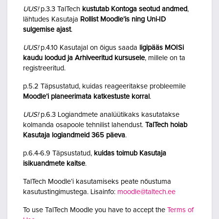
UUS!
p.3.3 TalTech
kustutab Kontoga seotud andmed
,
lähtudes Kasutaja
Rollist Moodle’is ning Uni-ID
sulgemise ajast
.
UUS!
p.4.10 Kasutajal on õigus saada
ligipääs MOISi
kaudu loodud ja Arhiveeritud kursusele
, millele on ta
registreeritud.
p.5.2 Täpsustatud, kuidas reageeritakse probleemile
Moodle’i planeerimata katkestuste korral
.
UUS!
p.6.3 Logiandmete analüütikaks kasutatakse
kolmanda osapoole tehnilist lahendust.
TalTech hoiab
Kasutaja logiandmeid 365 päeva
.
p.6.4-6.9 Täpsustatud,
kuidas toimub Kasutaja
isikuandmete kaitse
.
TalTech Moodle’i kasutamiseks peate nõustuma
kasutustingimustega. Lisainfo:
moodle@taltech.ee
To use TalTech Moodle you have to accept the
Terms of