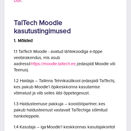
Use
.
TalTech Moodle
kasutustingimused
1. Mõisted
1.1 TalTech Moodle - avatud lähtekoodiga e-õppe
veebirakendus, mis asub
aadressil
https://moodle.taltech.ee
, (edaspidi Moodle või
Teenus).
1.2 Haldaja – Tallinna Tehnikaülikool (edaspidi TalTech),
kes pakub Moodle’i õpikeskkonna kasutamise
võimalust ja viib selles läbi õppetegevust.
1.3 Haldusteenuse pakkuja – koostööpartner, kes
pakub haldusteenust vastavalt TalTechiga sõlmitud
hankeleppele.
1.4 Kasutaja – iga Moodle’i keskkonnas kasutajakontot