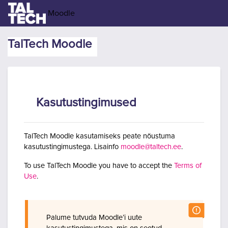
Jäta vahele peasisuni
Moodle
TalTech Moodle
Kasutustingimused
TalTech Moodle kasutamiseks peate nõustuma
kasutustingimustega. Lisainfo
moodle@taltech.ee
.
To use TalTech Moodle you have to accept the
Terms of
Use
.
Palume tutvuda Moodle’i uute