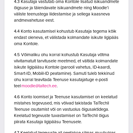
4.3 Kasutaja vastutab oma Kontole lisatud isikuandmete
õigsuse ja täiendavate isikuandmete ning Moodle’i
väliste teenustega liidestamise ja sellega kaasneva
andmevahetuse eest.
4.4 Konto kasutamisel kohustub Kasutaja tegema kõik
endast oleneva, et välistada kolmandate isikute ligipääs
oma Kontole.
4.5 Võimaliku ohu korral kohustub Kasutaja võtma
viivitamatult tarvitusele meetmed, et vältida kolmandate
isikute ligipääsu Kontole (parooli vahetus, ID-kaardi,
Smart-ID, Mobiil-ID peatamine). Samuti tuleb tekkinud
ohu korral teavitada Teenuse kasutajatuge e-posti
teel
moodle@taltech.ee
.
4.6 Konto loomisel ja Teenuse kasutamisel on keelatud
mistahes tegevused, mis võivad takistada TalTechil
Teenuse osutamist või on vastuolus õigusaktidega.
Keelatud tegevuste tuvastamisel on TalTechil õigus
piirata Kasutaja ligipääsu Teenusele.
4.7 Keelatud tegevuste all peetakse silmas muuhulgas