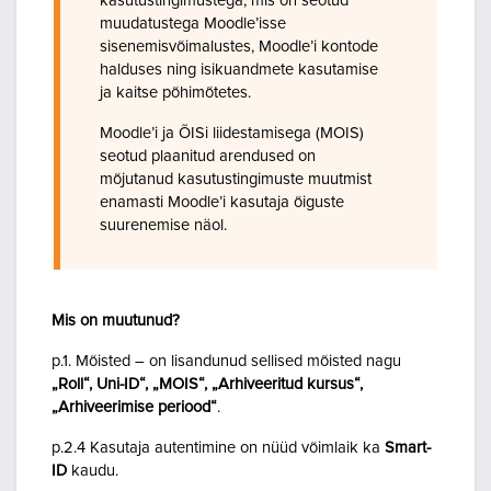
kasutustingimustega, mis on seotud
muudatustega Moodle’isse
sisenemisvõimalustes, Moodle’i kontode
halduses ning isikuandmete kasutamise
ja kaitse põhimõtetes.
Moodle’i ja ÕISi liidestamisega (MOIS)
seotud plaanitud arendused on
mõjutanud kasutustingimuste muutmist
enamasti Moodle’i kasutaja õiguste
suurenemise näol.
Mis on muutunud?
p.1. Mõisted – on lisandunud sellised mõisted nagu
„Roll“, Uni-ID“, „MOIS“, „Arhiveeritud kursus“,
„Arhiveerimise periood“
.
p.2.4 Kasutaja autentimine on nüüd võimlaik ka
Smart-
ID
kaudu.