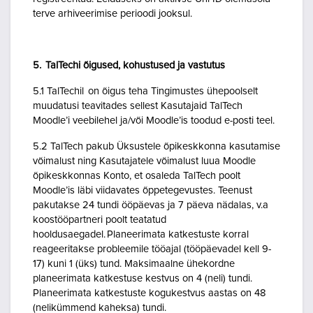
terve arhiveerimise perioodi jooksul.
5. TalTechi õigused, kohustused ja vastutus
5.1 TalTechil on õigus teha Tingimustes ühepoolselt
muudatusi teavitades sellest Kasutajaid TalTech
Moodle’i veebilehel ja/või Moodle’is toodud e-posti teel.
5.2 TalTech pakub Üksustele õpikeskkonna kasutamise
võimalust ning Kasutajatele võimalust luua Moodle
õpikeskkonnas Konto, et osaleda TalTech poolt
Moodle’is läbi viidavates õppetegevustes. Teenust
pakutakse 24 tundi ööpäevas ja 7 päeva nädalas, v.a
koostööpartneri poolt teatatud
hooldusaegadel. Planeerimata katkestuste korral
reageeritakse probleemile tööajal (tööpäevadel kell 9-
17) kuni 1 (üks) tund. Maksimaalne ühekordne
planeerimata katkestuse kestvus on 4 (neli) tundi.
Planeerimata katkestuste kogukestvus aastas on 48
(nelikümmend kaheksa) tundi.