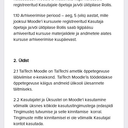
registreeritud Kasutajale õpetaja ja/või üliõpilase Rollis.
1.10 Arhiveerimise periood – aeg, 5 (viis) aastat, mille
jooksul Moodle’i kursusele registreeritud Kasutaja
õpetaja ja/või üliõpilase Rollis saab ligipääsu
arhiveeritud kursuse materjalidele ja andmetele alates
kursuse arhiveerimise kuupäevast.
2. Üldist
2.1 TalTech Moodle on TalTechi ametlik õppetegevuse
läbiviimise e-keskkond. TalTech Moodle’is töödeldakse
õppetegevuse käigus andmeid ülikooli ülesannete
täitmiseks.
2.2 Kasutajatel ja Üksustel on Moodle’i kasutamine
võimalik üksnes kõikide kasutustingimustega (edaspidi
Tingimuste) tutvumise ja selle kinnitamise korral.
Tingimuste mitte kinnitamisel ei ole võimalik Kasutajal
kontot kasutada.