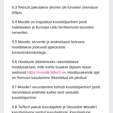
5.3 Teenust pakutakse üksnes üle turvalise ühenduse
(https).
5.4 Moodle on majutatud koostööpartneri poolt
hallatavates ja Euroopa Liidu territooriumil asuvates
serverites.
5.5 Moodle, serverite ja andmebaasi tarkvara
hooldatakse jooksvalt ajakohaste
turvavärskendustega.
5.6 Hoolduste läbiviimiseks rakendatakse
hooldusaknaid, mille kohta tuuakse täpsem teave
aadressil
https://moodle.taltech.ee
. Hooldusakende ajal
on Teenuse kasutamine tõkestatud või piiratud.
5.7 Moodle’i varundamine toimub koostööpartneri poolt.
Varundatud andmete kaitse eest vastutab
koostööpartner.
5.8 TalTech pakub Kasutajatele ja Üksustele Moodle’i
kasutamisega seotud kasutajatuge. Kasutajatuge