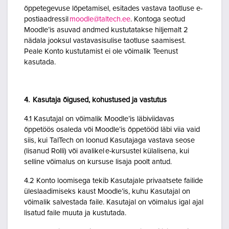
õppetegevuse lõpetamisel, esitades vastava taotluse e-
postiaadressil
moodle@taltech.ee
. Kontoga seotud
Moodle’is asuvad andmed kustutatakse hiljemalt 2
nädala jooksul vastavasisulise taotluse saamisest.
Peale Konto kustutamist ei ole võimalik Teenust
kasutada.
4. Kasutaja õigused, kohustused ja vastutus
4.1 Kasutajal on võimalik Moodle’is läbiviidavas
õppetöös osaleda või Moodle’is õppetööd läbi viia vaid
siis, kui TalTech on loonud Kasutajaga vastava seose
(lisanud Rolli) või avalikel e-kursustel külalisena, kui
selline võimalus on kursuse lisaja poolt antud.
4.2 Konto loomisega tekib Kasutajale privaatsete failide
üleslaadimiseks kaust Moodle’is, kuhu Kasutajal on
võimalik salvestada faile. Kasutajal on võimalus igal ajal
lisatud faile muuta ja kustutada.