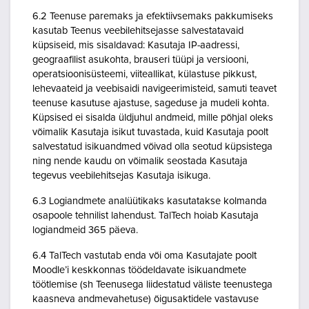
6.2 Teenuse paremaks ja efektiivsemaks pakkumiseks
kasutab Teenus veebilehitsejasse salvestatavaid
küpsiseid, mis sisaldavad: Kasutaja IP-aadressi,
geograafilist asukohta, brauseri tüüpi ja versiooni,
operatsioonisüsteemi, viiteallikat, külastuse pikkust,
lehevaateid ja veebisaidi navigeerimisteid, samuti teavet
teenuse kasutuse ajastuse, sageduse ja mudeli kohta.
Küpsised ei sisalda üldjuhul andmeid, mille põhjal oleks
võimalik Kasutaja isikut tuvastada, kuid Kasutaja poolt
salvestatud isikuandmed võivad olla seotud küpsistega
ning nende kaudu on võimalik seostada Kasutaja
tegevus veebilehitsejas Kasutaja isikuga.
6.3 Logiandmete analüütikaks kasutatakse kolmanda
osapoole tehnilist lahendust. TalTech hoiab Kasutaja
logiandmeid 365 päeva.
6.4 TalTech vastutab enda või oma Kasutajate poolt
Moodle’i keskkonnas töödeldavate isikuandmete
töötlemise (sh Teenusega liidestatud väliste teenustega
kaasneva andmevahetuse) õigusaktidele vastavuse