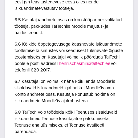
eest (sh teavitustegevuse eest) olles nende
isikuandmete vastutav töötleja.
6.5 Kasutajaandmete osas on koostööpartner volitatud
töötleja, pakkudes TalTechile Moodle majutus- ja
haldusteenust.
6.6 Kõikide õppetegevusega kaasnevate isikuandmete
töötlemise küsimustes või seadusest tulenevate õiguste
teostamiseks on Kasutajal võimalik pöörduda TalTechi
poole e-posti aadressil
henri.schasmin@taltech.ee
või
telefonil 620 2017.
6.7 Kasutajal on võimalik näha kõiki enda Moodle’is
sisalduvaid isikuandmeid igal hetkel Moodle’is oma
Konto andmete osas. Kasutaja kohustub hoidma on
isikuandmeid Moodle’is ajakohastena.
6.8 TalTech võib töödelda kõiki Teenuses sisalduvaid
isikuandmeid Teenuse kasutajatoe pakkumiseks,
Teenuse analüüsimiseks, et Teenuse kvaliteeti
parendada.