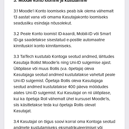
3. Moodle konto loomine ja kustutamine
3.1 Moodle’i Konto loomiseks peab isik olema vähemalt
13 aastat vana või omama Kasutajakonto loomiseks
seadusliku esindaja nõusolekut.
3.2 Peale Konto loomist ID-kaardi, Mobiil-ID või Smart
ID-ga saadetakse sisestatud e-postile automaatne
kinnituskiri konto kinnitamiseks.
3.3 TalTech kustutab Kontoga seotud andmed, lähtudes
Kasutaja Rollist Moodle’is ning Uni-ID sulgemise ajast.
Üliõpilase või muus Rollis (v.a. õpetaja) oleva
Kasutajaga seotud andmed kustutatakse vahetult peale
Uni-ID sulgemist. Õpetaja Rollis oleva Kasutajaga
seotud andmed kustutatakse 400 päeva möödudes
alates Uni-ID sulgemist. Kui Kasutajal on nii üliõpilase,
kui ka õpetaja Roll vähemalt ühel kursusel Moodle’is,
siis käsitletakse teda kui õpetaja Rollis olevat
Kasutajat.
3.4 Kasutajal on õigus soovi korral oma Kontoga seotud
andmete kustutamiseks eksmatrikuleerimisel või