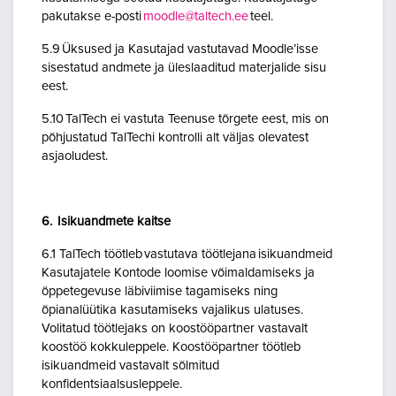
pakutakse e-posti
moodle@taltech.ee
teel.
5.9 Üksused ja Kasutajad vastutavad Moodle’isse
sisestatud andmete ja üleslaaditud materjalide sisu
eest.
5.10 TalTech ei vastuta Teenuse tõrgete eest, mis on
põhjustatud TalTechi kontrolli alt väljas olevatest
asjaoludest.
6. Isikuandmete kaitse
6.1 TalTech töötleb vastutava töötlejana isikuandmeid
Kasutajatele Kontode loomise võimaldamiseks ja
õppetegevuse läbiviimise tagamiseks ning
õpianalüütika kasutamiseks vajalikus ulatuses.
Volitatud töötlejaks on koostööpartner vastavalt
koostöö kokkuleppele. Koostööpartner töötleb
isikuandmeid vastavalt sõlmitud
konfidentsiaalsusleppele.