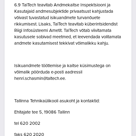
6.9 TalTech teavitab Andmekaitse Inspektsiooni ja
Kasutajaid andmesubjektide privaatsust kahjustada
võivast tuvastatud isikuandmete turvanõuete
rikkumisest. Lisaks, TalTech teavitab küberintsidendist
Riigi Infosüsteemi Ametit. TalTech võtab viivitamata
kasutusele sobivad meetmed, et leevendada volitamata
andmete kasutamisest tekkivat võimalikku kahju.
Isikuandmete töötlemise ja kaitse küsimustega on
võimalik pöörduda e-posti aadressil
henri.schasmin@taltech.ee.
Tallinna Tehnikaülikooli asukoht ja kontaktid:
Ehitajate tee 5, 19086 Tallinn
tel 620 2002
faks 620 2020