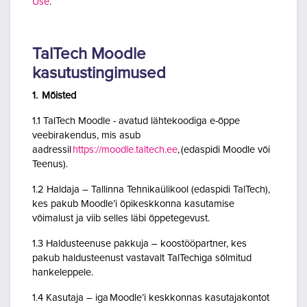
Use
.
TalTech Moodle
kasutustingimused
1. Mõisted
1.1 TalTech Moodle - avatud lähtekoodiga e-õppe
veebirakendus, mis asub
aadressil
https://moodle.taltech.ee
, (edaspidi Moodle või
Teenus).
1.2 Haldaja – Tallinna Tehnikaülikool (edaspidi TalTech),
kes pakub Moodle’i õpikeskkonna kasutamise
võimalust ja viib selles läbi õppetegevust.
1.3 Haldusteenuse pakkuja – koostööpartner, kes
pakub haldusteenust vastavalt TalTechiga sõlmitud
hankeleppele.
1.4 Kasutaja – iga Moodle’i keskkonnas kasutajakontot