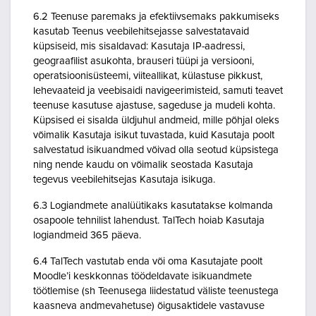
6.2 Teenuse paremaks ja efektiivsemaks pakkumiseks
kasutab Teenus veebilehitsejasse salvestatavaid
küpsiseid, mis sisaldavad: Kasutaja IP-aadressi,
geograafilist asukohta, brauseri tüüpi ja versiooni,
operatsioonisüsteemi, viiteallikat, külastuse pikkust,
lehevaateid ja veebisaidi navigeerimisteid, samuti teavet
teenuse kasutuse ajastuse, sageduse ja mudeli kohta.
Küpsised ei sisalda üldjuhul andmeid, mille põhjal oleks
võimalik Kasutaja isikut tuvastada, kuid Kasutaja poolt
salvestatud isikuandmed võivad olla seotud küpsistega
ning nende kaudu on võimalik seostada Kasutaja
tegevus veebilehitsejas Kasutaja isikuga.
6.3 Logiandmete analüütikaks kasutatakse kolmanda
osapoole tehnilist lahendust. TalTech hoiab Kasutaja
logiandmeid 365 päeva.
6.4 TalTech vastutab enda või oma Kasutajate poolt
Moodle’i keskkonnas töödeldavate isikuandmete
töötlemise (sh Teenusega liidestatud väliste teenustega
kaasneva andmevahetuse) õigusaktidele vastavuse