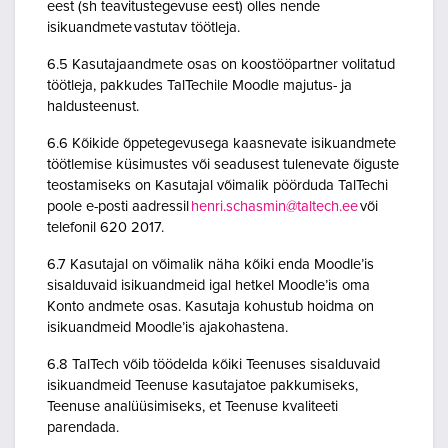
eest (sh teavitustegevuse eest) olles nende
isikuandmete vastutav töötleja.
6.5 Kasutajaandmete osas on koostööpartner volitatud
töötleja, pakkudes TalTechile Moodle majutus- ja
haldusteenust.
6.6 Kõikide õppetegevusega kaasnevate isikuandmete
töötlemise küsimustes või seadusest tulenevate õiguste
teostamiseks on Kasutajal võimalik pöörduda TalTechi
poole e-posti aadressil
henri.schasmin@taltech.ee
või
telefonil 620 2017.
6.7 Kasutajal on võimalik näha kõiki enda Moodle’is
sisalduvaid isikuandmeid igal hetkel Moodle’is oma
Konto andmete osas. Kasutaja kohustub hoidma on
isikuandmeid Moodle’is ajakohastena.
6.8 TalTech võib töödelda kõiki Teenuses sisalduvaid
isikuandmeid Teenuse kasutajatoe pakkumiseks,
Teenuse analüüsimiseks, et Teenuse kvaliteeti
parendada.