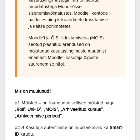
kasutustingimustega, mis on seotud
muudatustega Moodle’isse
sisenemisvõimalustes, Moodle’i kontode
halduses ning isikuandmete kasutamise
ja kaitse põhimõtetes.
Moodle’i ja ÕISi liidestamisega (MOIS)
seotud plaanitud arendused on
mõjutanud kasutustingimuste muutmist
enamasti Moodle’i kasutaja õiguste
suurenemise näol.
Mis on muutunud?
p.1. Mõisted – on lisandunud sellised mõisted nagu
„Roll“, Uni-ID“, „MOIS“, „Arhiveeritud kursus“,
„Arhiveerimise periood“
.
p.2.4 Kasutaja autentimine on nüüd võimlaik ka
Smart-
ID
kaudu.