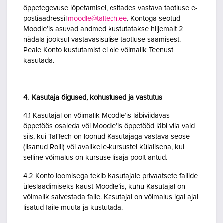
õppetegevuse lõpetamisel, esitades vastava taotluse e-
postiaadressil
moodle@taltech.ee
. Kontoga seotud
Moodle’is asuvad andmed kustutatakse hiljemalt 2
nädala jooksul vastavasisulise taotluse saamisest.
Peale Konto kustutamist ei ole võimalik Teenust
kasutada.
4. Kasutaja õigused, kohustused ja vastutus
4.1 Kasutajal on võimalik Moodle’is läbiviidavas
õppetöös osaleda või Moodle’is õppetööd läbi viia vaid
siis, kui TalTech on loonud Kasutajaga vastava seose
(lisanud Rolli) või avalikel e-kursustel külalisena, kui
selline võimalus on kursuse lisaja poolt antud.
4.2 Konto loomisega tekib Kasutajale privaatsete failide
üleslaadimiseks kaust Moodle’is, kuhu Kasutajal on
võimalik salvestada faile. Kasutajal on võimalus igal ajal
lisatud faile muuta ja kustutada.