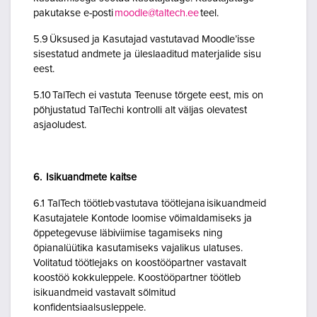
pakutakse e-posti
moodle@taltech.ee
teel.
5.9 Üksused ja Kasutajad vastutavad Moodle’isse
sisestatud andmete ja üleslaaditud materjalide sisu
eest.
5.10 TalTech ei vastuta Teenuse tõrgete eest, mis on
põhjustatud TalTechi kontrolli alt väljas olevatest
asjaoludest.
6. Isikuandmete kaitse
6.1 TalTech töötleb vastutava töötlejana isikuandmeid
Kasutajatele Kontode loomise võimaldamiseks ja
õppetegevuse läbiviimise tagamiseks ning
õpianalüütika kasutamiseks vajalikus ulatuses.
Volitatud töötlejaks on koostööpartner vastavalt
koostöö kokkuleppele. Koostööpartner töötleb
isikuandmeid vastavalt sõlmitud
konfidentsiaalsusleppele.