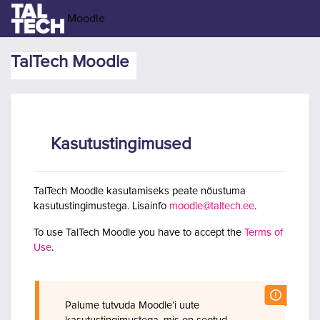
Jäta vahele peasisuni
Moodle
TalTech Moodle
Kasutustingimused
TalTech Moodle kasutamiseks peate nõustuma
kasutustingimustega. Lisainfo
moodle@taltech.ee
.
To use TalTech Moodle you have to accept the
Terms of
Use
.
Palume tutvuda Moodle’i uute