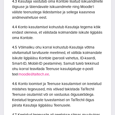
4.3 Kasutaja vastutab oma Kontole lisatud isikuandmete
õigsuse ja täiendavate isikuandmete ning Moodle’i
väliste teenustega liidestamise ja sellega kaasneva
andmevahetuse eest.
4.4 Konto kasutamisel kohustub Kasutaja tegema kõik
endast oleneva, et välistada kolmandate isikute ligipääs
oma Kontole.
4.5 Võimaliku ohu korral kohustub Kasutaja võtma
viivitamatult tarvitusele meetmed, et vältida kolmandate
isikute ligipääsu Kontole (parooli vahetus, ID-kaardi,
Smart-ID, Mobiil-ID peatamine). Samuti tuleb tekkinud
ohu korral teavitada Teenuse kasutajatuge e-posti
teel
moodle@taltech.ee
.
4.6 Konto loomisel ja Teenuse kasutamisel on keelatud
mistahes tegevused, mis võivad takistada TalTechil
Teenuse osutamist või on vastuolus õigusaktidega.
Keelatud tegevuste tuvastamisel on TalTechil õigus
piirata Kasutaja ligipääsu Teenusele.
4.7 Keelatud tegevuste all peetakse silmas muuhulgas