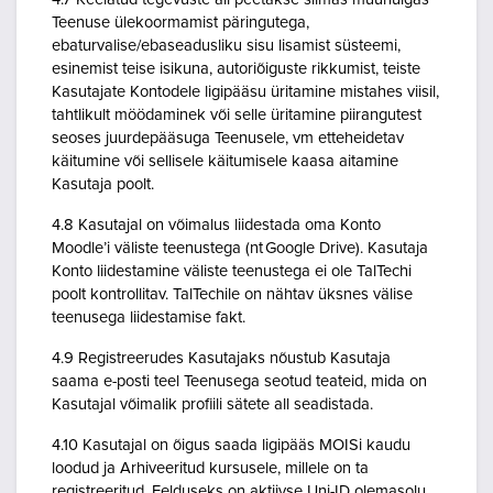
Teenuse ülekoormamist päringutega,
ebaturvalise/ebaseadusliku sisu lisamist süsteemi,
esinemist teise isikuna, autoriõiguste rikkumist, teiste
Kasutajate Kontodele ligipääsu üritamine mistahes viisil,
tahtlikult möödaminek või selle üritamine piirangutest
seoses juurdepääsuga Teenusele, vm etteheidetav
käitumine või sellisele käitumisele kaasa aitamine
Kasutaja poolt.
4.8 Kasutajal on võimalus liidestada oma Konto
Moodle’i väliste teenustega (nt Google Drive). Kasutaja
Konto liidestamine väliste teenustega ei ole TalTechi
poolt kontrollitav. TalTechile on nähtav üksnes välise
teenusega liidestamise fakt.
4.9 Registreerudes Kasutajaks nõustub Kasutaja
saama e-posti teel Teenusega seotud teateid, mida on
Kasutajal võimalik profiili sätete all seadistada.
4.10 Kasutajal on õigus saada ligipääs MOISi kaudu
loodud ja Arhiveeritud kursusele, millele on ta
registreeritud. Eelduseks on aktiivse Uni-ID olemasolu