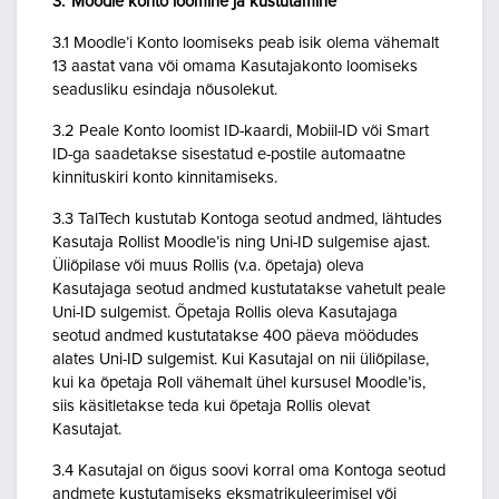
3. Moodle konto loomine ja kustutamine
3.1 Moodle’i Konto loomiseks peab isik olema vähemalt
13 aastat vana või omama Kasutajakonto loomiseks
seadusliku esindaja nõusolekut.
3.2 Peale Konto loomist ID-kaardi, Mobiil-ID või Smart
ID-ga saadetakse sisestatud e-postile automaatne
kinnituskiri konto kinnitamiseks.
3.3 TalTech kustutab Kontoga seotud andmed, lähtudes
Kasutaja Rollist Moodle’is ning Uni-ID sulgemise ajast.
Üliõpilase või muus Rollis (v.a. õpetaja) oleva
Kasutajaga seotud andmed kustutatakse vahetult peale
Uni-ID sulgemist. Õpetaja Rollis oleva Kasutajaga
seotud andmed kustutatakse 400 päeva möödudes
alates Uni-ID sulgemist. Kui Kasutajal on nii üliõpilase,
kui ka õpetaja Roll vähemalt ühel kursusel Moodle’is,
siis käsitletakse teda kui õpetaja Rollis olevat
Kasutajat.
3.4 Kasutajal on õigus soovi korral oma Kontoga seotud
andmete kustutamiseks eksmatrikuleerimisel või