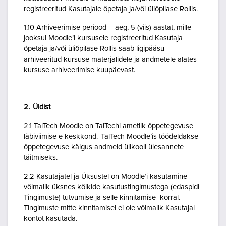
registreeritud Kasutajale õpetaja ja/või üliõpilase Rollis.
1.10 Arhiveerimise periood – aeg, 5 (viis) aastat, mille
jooksul Moodle’i kursusele registreeritud Kasutaja
õpetaja ja/või üliõpilase Rollis saab ligipääsu
arhiveeritud kursuse materjalidele ja andmetele alates
kursuse arhiveerimise kuupäevast.
2. Üldist
2.1 TalTech Moodle on TalTechi ametlik õppetegevuse
läbiviimise e-keskkond. TalTech Moodle’is töödeldakse
õppetegevuse käigus andmeid ülikooli ülesannete
täitmiseks.
2.2 Kasutajatel ja Üksustel on Moodle’i kasutamine
võimalik üksnes kõikide kasutustingimustega (edaspidi
Tingimuste) tutvumise ja selle kinnitamise korral.
Tingimuste mitte kinnitamisel ei ole võimalik Kasutajal
kontot kasutada.