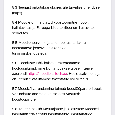
5.3 Teenust pakutakse üksnes üle turvalise ühenduse
(https).
5.4 Moodle on majutatud koostööpartneri poolt
hallatavates ja Euroopa Liidu territooriumil asuvates
serverites.
5.5 Moodle, serverite ja andmebaasi tarkvara
hooldatakse jooksvalt ajakohaste
turvavärskendustega.
5.6 Hoolduste läbiviimiseks rakendatakse
hooldusaknaid, mille kohta tuuakse täpsem teave
aadressil
https://moodle.taltech.ee
. Hooldusakende ajal
on Teenuse kasutamine tõkestatud või piiratud.
5.7 Moodle’i varundamine toimub koostööpartneri poolt.
Varundatud andmete kaitse eest vastutab
koostööpartner.
5.8 TalTech pakub Kasutajatele ja Üksustele Moodle’i
kasutamisega seotud kasutajatuge. Kasutajatuge