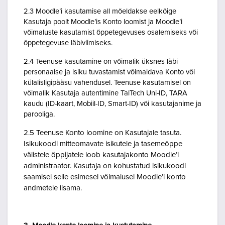
2.3 Moodle’i kasutamise all mõeldakse eelkõige
Kasutaja poolt Moodle’is Konto loomist ja Moodle’i
võimaluste kasutamist õppetegevuses osalemiseks või
õppetegevuse läbiviimiseks.
2.4 Teenuse kasutamine on võimalik üksnes läbi
personaalse ja isiku tuvastamist võimaldava Konto või
külalisligipääsu vahendusel. Teenuse kasutamisel on
võimalik Kasutaja autentimine TalTech Uni-ID, TARA
kaudu (ID-kaart, Mobiil-ID, Smart-ID) või kasutajanime ja
parooliga.
2.5 Teenuse Konto loomine on Kasutajale tasuta.
Isikukoodi mitteomavate isikutele ja tasemeõppe
välistele õppijatele loob kasutajakonto Moodle’i
administraator. Kasutaja on kohustatud isikukoodi
saamisel selle esimesel võimalusel Moodle’i konto
andmetele lisama.