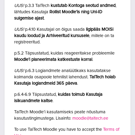
UUS!
p.3.3 TalTech
kustutab Kontoga seotud andmed
,
lähtudes Kasutaja
Rollist Moodle’is ning Uni-ID
sulgemise ajast
.
UUS!
p.4.10 Kasutajal on õigus saada
ligipääs MOISi
kaudu loodud ja Arhiveeritud kursusele
, millele on ta
registreeritud.
p.5.2 Täpsustatud, kuidas reageeritakse probleemile
Moodle’i planeerimata katkestuste korral
.
UUS!
p.6.3 Logiandmete analüütikaks kasutatakse
kolmanda osapoole tehnilist lahendust.
TalTech hoiab
Kasutaja logiandmeid 365 päeva
.
p.6.4-6.9 Täpsustatud,
kuidas toimub Kasutaja
isikuandmete kaitse
.
TalTech Moodle’i kasutamiseks peate nõustuma
kasutustingimustega. Lisainfo:
moodle@taltech.ee
To use TalTech Moodle you have to accept the
Terms of