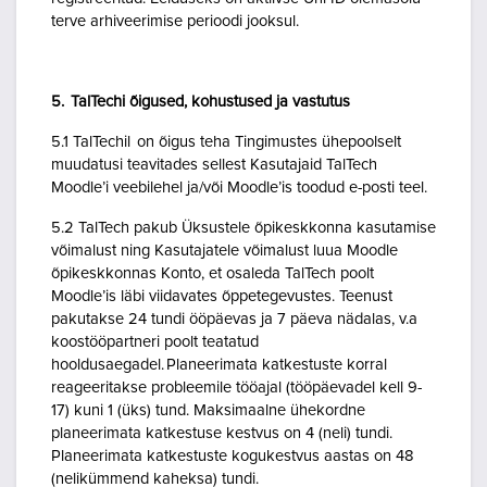
terve arhiveerimise perioodi jooksul.
5. TalTechi õigused, kohustused ja vastutus
5.1 TalTechil on õigus teha Tingimustes ühepoolselt
muudatusi teavitades sellest Kasutajaid TalTech
Moodle’i veebilehel ja/või Moodle’is toodud e-posti teel.
5.2 TalTech pakub Üksustele õpikeskkonna kasutamise
võimalust ning Kasutajatele võimalust luua Moodle
õpikeskkonnas Konto, et osaleda TalTech poolt
Moodle’is läbi viidavates õppetegevustes. Teenust
pakutakse 24 tundi ööpäevas ja 7 päeva nädalas, v.a
koostööpartneri poolt teatatud
hooldusaegadel. Planeerimata katkestuste korral
reageeritakse probleemile tööajal (tööpäevadel kell 9-
17) kuni 1 (üks) tund. Maksimaalne ühekordne
planeerimata katkestuse kestvus on 4 (neli) tundi.
Planeerimata katkestuste kogukestvus aastas on 48
(nelikümmend kaheksa) tundi.