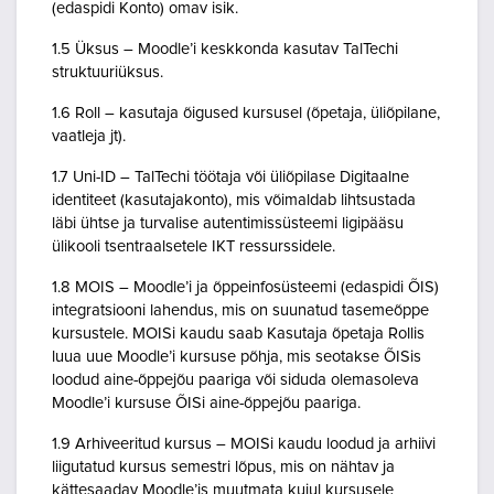
(edaspidi Konto) omav isik.
1.5 Üksus – Moodle’i keskkonda kasutav TalTechi
struktuuriüksus.
1.6 Roll – kasutaja õigused kursusel (õpetaja, üliõpilane,
vaatleja jt).
1.7 Uni-ID – TalTechi töötaja või üliõpilase Digitaalne
identiteet (kasutajakonto), mis võimaldab lihtsustada
läbi ühtse ja turvalise autentimissüsteemi ligipääsu
ülikooli tsentraalsetele IKT ressurssidele.
1.8 MOIS – Moodle’i ja õppeinfosüsteemi (edaspidi ÕIS)
integratsiooni lahendus, mis on suunatud tasemeõppe
kursustele. MOISi kaudu saab Kasutaja õpetaja Rollis
luua uue Moodle’i kursuse põhja, mis seotakse ÕISis
loodud aine-õppejõu paariga või siduda olemasoleva
Moodle’i kursuse ÕISi aine-õppejõu paariga.
1.9 Arhiveeritud kursus – MOISi kaudu loodud ja arhiivi
liigutatud kursus semestri lõpus, mis on nähtav ja
kättesaadav Moodle’is muutmata kujul kursusele