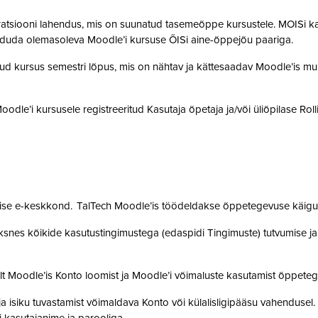
gratsiooni lahendus, mis on suunatud tasemeõppe kursustele. MOISi k
siduda olemasoleva Moodle’i kursuse ÕISi aine-õppejõu paariga.
atud kursus semestri lõpus, mis on nähtav ja kättesaadav Moodle’is muu
 Moodle’i kursusele registreeritud Kasutaja õpetaja ja/või üliõpilase Rol
mise e-keskkond. TalTech Moodle’is töödeldakse õppetegevuse käigus
snes kõikide kasutustingimustega (edaspidi Tingimuste) tutvumise ja se
lt Moodle’is Konto loomist ja Moodle’i võimaluste kasutamist õppet
a isiku tuvastamist võimaldava Konto või külalisligipääsu vahendusel