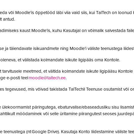
da või Moodle’is õppetööd läbi viia vaid siis, kui TalTech on loonud K
olt antud.
adimiseks kaust Moodle’is, kuhu Kasutajal on võimalik salvestada faile. 
se ja täiendavate isikuandmete ning Moodle’i väliste teenustega lii
leneva, et välistada kolmandate isikute ligipääs oma Kontole.
 tarvitusele meetmed, et vältida kolmandate isikute ligipääsu Kontole 
ge e-posti teel
moodle@taltech.ee
.
es tegevused, mis võivad takistada TalTechil Teenuse osutamist või o
ülekoormamist päringutega, ebaturvalise/ebaseadusliku sisu lisamist sü
, tahtlikult möödaminek või selle üritamine piirangutest seoses juurde
 teenustega (nt Google Drive). Kasutaja Konto liidestamine väliste teen