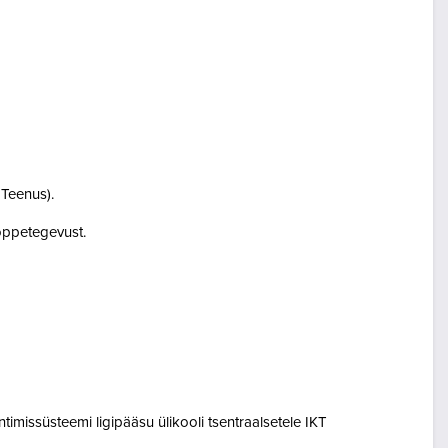
i Teenus).
i õppetegevust.
entimissüsteemi ligipääsu ülikooli tsentraalsetele IKT