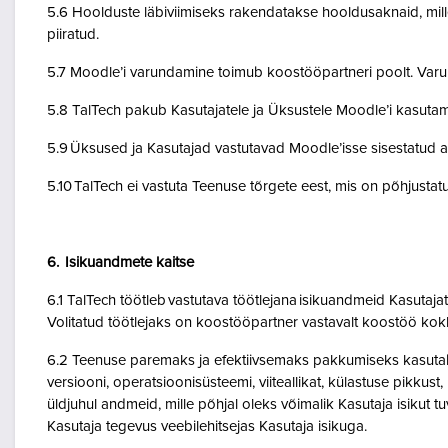
5.6 Hoolduste läbiviimiseks rakendatakse hooldusaknaid, mil
piiratud.
5.7 Moodle’i varundamine toimub koostööpartneri poolt. Var
5.8 TalTech pakub Kasutajatele ja Üksustele Moodle’i kasuta
5.9 Üksused ja Kasutajad vastutavad Moodle’isse sisestatud a
5.10 TalTech ei vastuta Teenuse tõrgete eest, mis on põhjustatud
6. Isikuandmete kaitse
6.1 TalTech töötleb vastutava töötlejana isikuandmeid Kasuta
Volitatud töötlejaks on koostööpartner vastavalt koostöö kok
6.2 Teenuse paremaks ja efektiivsemaks pakkumiseks kasutab Te
versiooni, operatsioonisüsteemi, viiteallikat, külastuse pikkus
üldjuhul andmeid, mille põhjal oleks võimalik Kasutaja isikut
Kasutaja tegevus veebilehitsejas Kasutaja isikuga.