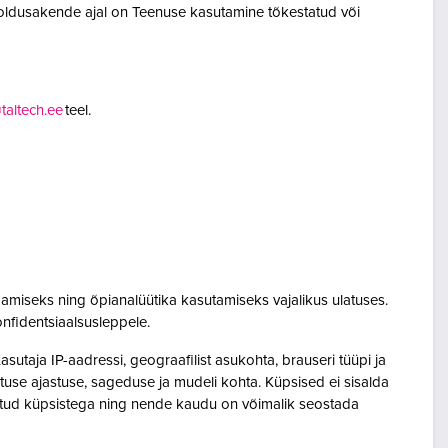
oldusakende ajal on Teenuse kasutamine tõkestatud või
altech.ee
teel.
amiseks ning õpianalüütika kasutamiseks vajalikus ulatuses.
onfidentsiaalsusleppele.
utaja IP-aadressi, geograafilist asukohta, brauseri tüüpi ja
sutuse ajastuse, sageduse ja mudeli kohta. Küpsised ei sisalda
seotud küpsistega ning nende kaudu on võimalik seostada