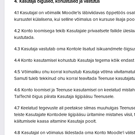
4. Kasutaja õigused, kohustused ja vastutus
4.1 Kasutajal on võimalik Moodle’is läbiviidavas õppetöös osale
kursustel külalisena, kui selline võimalus on kursuse lisaja po
4.2 Konto loomisega tekib Kasutajale privaatsete failide ülesla
kustutada.
4.3 Kasutaja vastutab oma Kontole lisatud isikuandmete õigsu
4.4 Konto kasutamisel kohustub Kasutaja tegema kõik endast o
4.5 Võimaliku ohu korral kohustub Kasutaja võtma viivitamatult
Samuti tuleb tekkinud ohu korral teavitada Teenuse kasutajatu
4.6 Konto loomisel ja Teenuse kasutamisel on keelatud mistah
TalTechil õigus piirata Kasutaja ligipääsu Teenusele.
4.7 Keelatud tegevuste all peetakse silmas muuhulgas Teenuse 
teiste Kasutajate Kontodele ligipääsu üritamine mistahes viisil
käitumisele kaasa aitamine Kasutaja poolt.
4.8 Kasutajal on võimalus liidestada oma Konto Moodle’i väliste