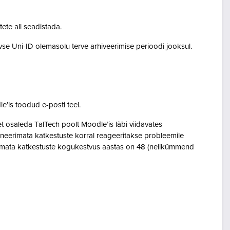
tete all seadistada.
ivse Uni-ID olemasolu terve arhiveerimise perioodi jooksul.
le’is toodud e-posti teel.
osaleda TalTech poolt Moodle’is läbi viidavates
neerimata katkestuste korral reageeritakse probleemile
eerimata katkestuste kogukestvus aastas on 48 (nelikümmend