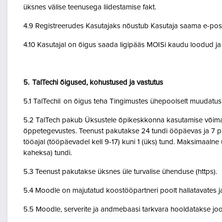
üksnes välise teenusega liidestamise fakt.
4.9 Registreerudes Kasutajaks nõustub Kasutaja saama e-posti 
4.10 Kasutajal on õigus saada ligipääs MOISi kaudu loodud ja A
5. TalTechi õigused, kohustused ja vastutus
5.1 TalTechil on õigus teha Tingimustes ühepoolselt muudatusi 
5.2 TalTech pakub Üksustele õpikeskkonna kasutamise võimalu
õppetegevustes. Teenust pakutakse 24 tundi ööpäevas ja 7 pä
tööajal (tööpäevadel kell 9-17) kuni 1 (üks) tund. Maksimaal
kaheksa) tundi.
5.3 Teenust pakutakse üksnes üle turvalise ühenduse (https).
5.4 Moodle on majutatud koostööpartneri poolt hallatavates ja
5.5 Moodle, serverite ja andmebaasi tarkvara hooldatakse jo