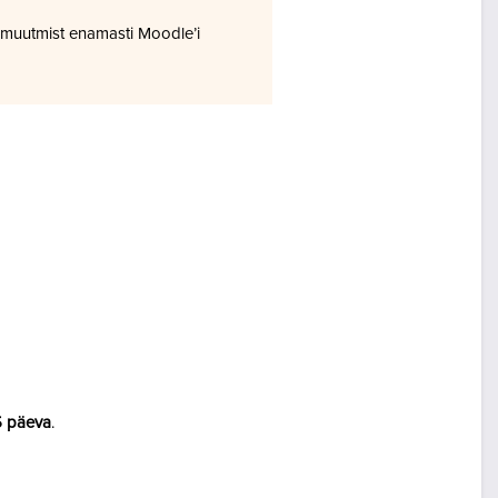
 muutmist enamasti Moodle’i
5 päeva
.