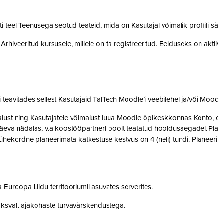
teel Teenusega seotud teateid, mida on Kasutajal võimalik profiili sä
rhiveeritud kursusele, millele on ta registreeritud. Eelduseks on akti
teavitades sellest Kasutajaid TalTech Moodle’i veebilehel ja/või Mood
st ning Kasutajatele võimalust luua Moodle õpikeskkonnas Konto, et 
eva nädalas, v.a koostööpartneri poolt teatatud hooldusaegadel. Pla
ne ühekordne planeerimata katkestuse kestvus on 4 (neli) tundi. Plan
 Euroopa Liidu territooriumil asuvates serverites.
oksvalt ajakohaste turvavärskendustega.