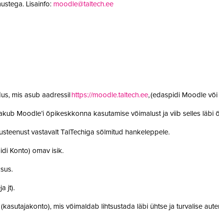
ustega. Lisainfo:
moodle@taltech.ee
us, mis asub aadressil
https://moodle.taltech.ee
, (edaspidi Moodle võ
 pakub Moodle’i õpikeskkonna kasutamise võimalust ja viib selles läb
steenust vastavalt TalTechiga sõlmitud hankeleppele.
idi Konto) omav isik.
ksus.
a jt).
t (kasutajakonto), mis võimaldab lihtsustada läbi ühtse ja turvalise aut