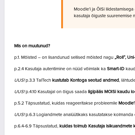
Moodle’i ja ÕISi liidestamiseg
kasutaja õiguste suurenemise n
Mis on muutunud?
p.1. Mõisted – on lisandunud sellised mõisted nagu
„Roll“, Un
p.2.4 Kasutaja autentimine on nüüd võimlaik ka
Smart-ID
kaud
UUS!
p.3.3 TalTech
kustutab Kontoga seotud andmed
, lähtud
UUS!
p.4.10 Kasutajal on õigus saada
ligipääs MOISi kaudu lo
p.5.2 Täpsustatud, kuidas reageeritakse probleemile
Moodle’i
UUS!
p.6.3 Logiandmete analüütikaks kasutatakse kolmanda o
p.6.4-6.9 Täpsustatud,
kuidas toimub Kasutaja isikuandmete k