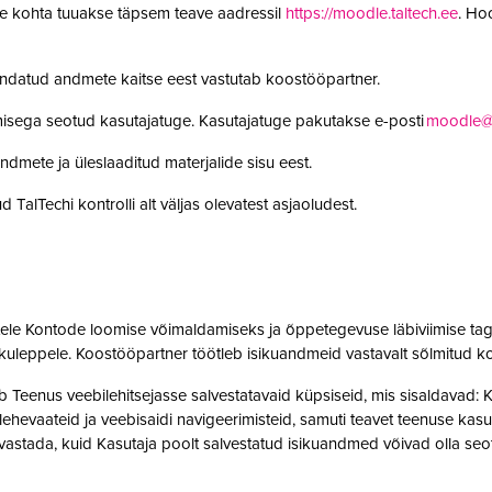
le kohta tuuakse täpsem teave aadressil
https://moodle.taltech.ee
. Ho
undatud andmete kaitse eest vastutab koostööpartner.
misega seotud kasutajatuge. Kasutajatuge pakutakse e-posti
moodle@t
ndmete ja üleslaaditud materjalide sisu eest.
 TalTechi kontrolli alt väljas olevatest asjaoludest.
jatele Kontode loomise võimaldamiseks ja õppetegevuse läbiviimise tag
kuleppele. Koostööpartner töötleb isikuandmeid vastavalt sõlmitud k
enus veebilehitsejasse salvestatavaid küpsiseid, mis sisaldavad: Kas
t, lehevaateid ja veebisaidi navigeerimisteid, samuti teavet teenuse ka
 tuvastada, kuid Kasutaja poolt salvestatud isikuandmed võivad olla 