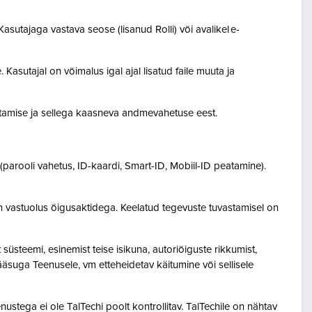
asutajaga vastava seose (lisanud Rolli) või avalikel e-
Kasutajal on võimalus igal ajal lisatud faile muuta ja
destamise ja sellega kaasneva andmevahetuse eest.
(parooli vahetus, ID-kaardi, Smart-ID, Mobiil-ID peatamine).
n vastuolus õigusaktidega. Keelatud tegevuste tuvastamisel on
steemi, esinemist teise isikuna, autoriõiguste rikkumist,
pääsuga Teenusele, vm etteheidetav käitumine või sellisele
ustega ei ole TalTechi poolt kontrollitav. TalTechile on nähtav