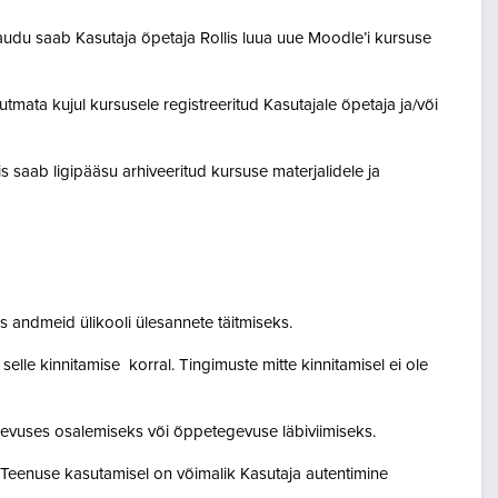
audu saab Kasutaja õpetaja Rollis luua uue Moodle’i kursuse
tmata kujul kursusele registreeritud Kasutajale õpetaja ja/või
lis saab ligipääsu arhiveeritud kursuse materjalidele ja
 andmeid ülikooli ülesannete täitmiseks.
lle kinnitamise korral. Tingimuste mitte kinnitamisel ei ole
egevuses osalemiseks või õppetegevuse läbiviimiseks.
. Teenuse kasutamisel on võimalik Kasutaja autentimine