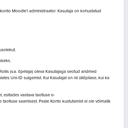
akonto Moodle’i administraator. Kasutaja on kohustatud
usolekut.
amiseks.
Rollis (v.a. õpetaja) oleva Kasutajaga seotud andmed
s Uni-ID sulgemist. Kui Kasutajal on nii üliõpilase, kui ka
 esitades vastava taotluse e-
 taotluse saamisest. Peale Konto kustutamist ei ole võimalik