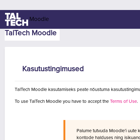
Jäta vahele peasisuni
Moodle
TalTech Moodle
Kasutustingimused
TalTech Moodle kasutamiseks peate nõustuma kasutustingimu
To use TalTech Moodle you have to accept the
Terms of Use
.
Palume tutvuda Moodle’i uute 
kontode halduses ning isikuan