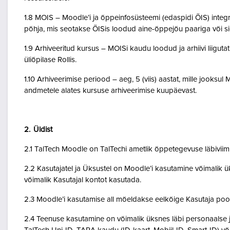
1.8 MOIS – Moodle’i ja õppeinfosüsteemi (edaspidi ÕIS) inte
põhja, mis seotakse ÕISis loodud aine-õppejõu paariga või 
1.9 Arhiveeritud kursus – MOISi kaudu loodud ja arhiivi liigut
üliõpilase Rollis.
1.10 Arhiveerimise periood – aeg, 5 (viis) aastat, mille jooksul
andmetele alates kursuse arhiveerimise kuupäevast.
2. Üldist
2.1 TalTech Moodle on TalTechi ametlik õppetegevuse läbivii
2.2 Kasutajatel ja Üksustel on Moodle’i kasutamine võimalik ük
võimalik Kasutajal kontot kasutada.
2.3 Moodle’i kasutamise all mõeldakse eelkõige Kasutaja poo
2.4 Teenuse kasutamine on võimalik üksnes läbi personaalse j