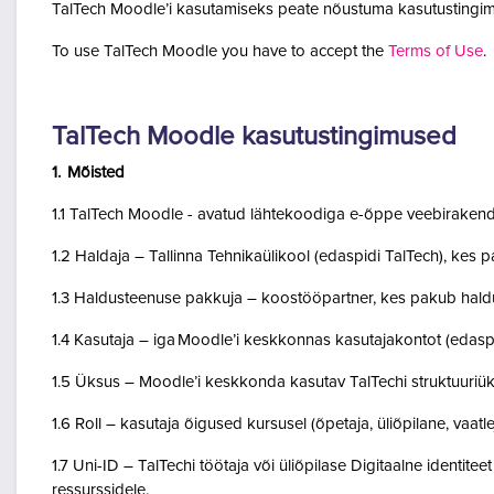
TalTech Moodle’i kasutamiseks peate nõustuma kasutustingim
To use TalTech Moodle you have to accept the
Terms of Use
.
TalTech Moodle kasutustingimused
1. Mõisted
1.1 TalTech Moodle - avatud lähtekoodiga e-õppe veebirakend
1.2 Haldaja – Tallinna Tehnikaülikool (edaspidi TalTech), kes
1.3 Haldusteenuse pakkuja – koostööpartner, kes pakub haldu
1.4 Kasutaja – iga Moodle’i keskkonnas kasutajakontot (edasp
1.5 Üksus – Moodle’i keskkonda kasutav TalTechi struktuuriü
1.6 Roll – kasutaja õigused kursusel (õpetaja, üliõpilane, vaatlej
1.7 Uni-ID – TalTechi töötaja või üliõpilase Digitaalne identitee
ressurssidele.