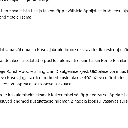
i kasutajanime ja parooliga.
tteomavate isikutele ja tasemeõppe välistele õppijatele loob kasutaj
o andmetele lisama.
stat vana või omama Kasutajakonto loomiseks seadusliku esindaja nõ
saadetakse sisestatud e-postile automaatne kinnituskiri konto kinnit
 Rollist Moodle’is ning Uni-ID sulgemise ajast. Üliõpilase või muus 
oleva Kasutajaga seotud andmed kustutatakse 400 päeva möödudes alate
 teda kui õpetaja Rollis olevat Kasutajat.
te kustutamiseks eksmatrikuleerimisel või õppetegevuse lõpetamisel,
suvad andmed kustutatakse hiljemalt 2 nädala jooksul vastavasisulise