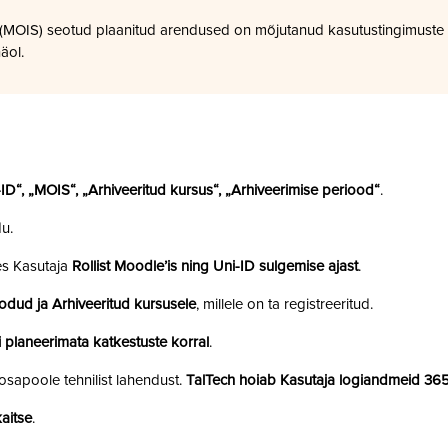
a (MOIS) seotud plaanitud arendused on mõjutanud kasutustingimuste
äol.
i-ID“, „MOIS“, „Arhiveeritud kursus“, „Arhiveerimise periood“
.
u.
es Kasutaja
Rollist Moodle’is ning Uni-ID sulgemise ajast
.
odud ja Arhiveeritud kursusele
, millele on ta registreeritud.
 planeerimata katkestuste korral
.
sapoole tehnilist lahendust.
TalTech hoiab Kasutaja logiandmeid 36
aitse
.