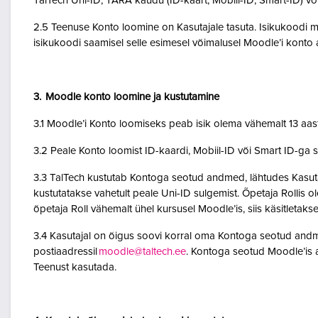
TalTech Uni-ID, TARA kaudu (ID-kaart, Mobiil-ID, Smart-ID) võ
2.5 Teenuse Konto loomine on Kasutajale tasuta. Isikukoodi mi
isikukoodi saamisel selle esimesel võimalusel Moodle’i kont
3. Moodle konto loomine ja kustutamine
3.1 Moodle’i Konto loomiseks peab isik olema vähemalt 13 aa
3.2 Peale Konto loomist ID-kaardi, Mobiil-ID või Smart ID-ga 
3.3 TalTech kustutab Kontoga seotud andmed, lähtudes Kasutaja
kustutatakse vahetult peale Uni-ID sulgemist. Õpetaja Rollis 
õpetaja Roll vähemalt ühel kursusel Moodle’is, siis käsitletakse
3.4 Kasutajal on õigus soovi korral oma Kontoga seotud andme
postiaadressil
moodle@taltech.ee
. Kontoga seotud Moodle’is a
Teenust kasutada.