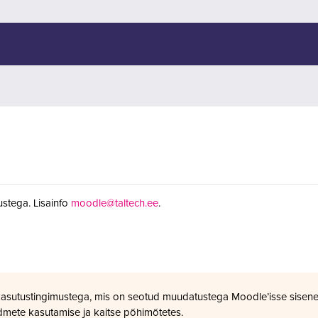
stega. Lisainfo
moodle@taltech.ee
.
kasutustingimustega, mis on seotud muudatustega Moodle’isse sisene
dmete kasutamise ja kaitse põhimõtetes.