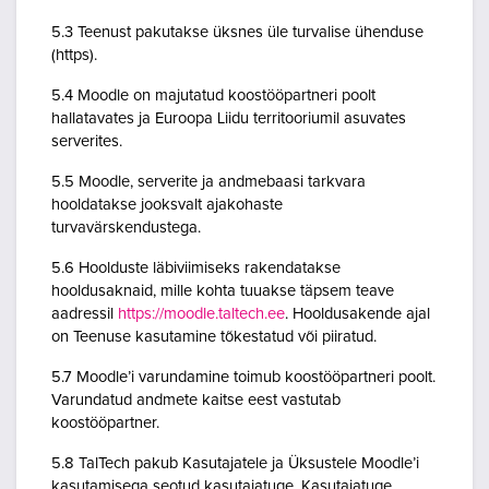
5.3 Teenust pakutakse üksnes üle turvalise ühenduse
(https).
5.4 Moodle on majutatud koostööpartneri poolt
hallatavates ja Euroopa Liidu territooriumil asuvates
serverites.
5.5 Moodle, serverite ja andmebaasi tarkvara
hooldatakse jooksvalt ajakohaste
turvavärskendustega.
5.6 Hoolduste läbiviimiseks rakendatakse
hooldusaknaid, mille kohta tuuakse täpsem teave
aadressil
https://moodle.taltech.ee
. Hooldusakende ajal
on Teenuse kasutamine tõkestatud või piiratud.
5.7 Moodle’i varundamine toimub koostööpartneri poolt.
Varundatud andmete kaitse eest vastutab
koostööpartner.
5.8 TalTech pakub Kasutajatele ja Üksustele Moodle’i
kasutamisega seotud kasutajatuge. Kasutajatuge