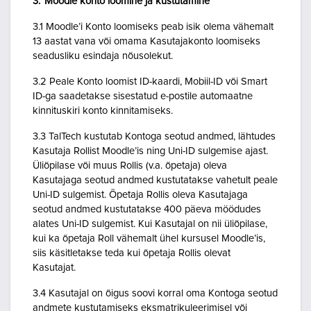
3. Moodle konto loomine ja kustutamine
3.1 Moodle’i Konto loomiseks peab isik olema vähemalt
13 aastat vana või omama Kasutajakonto loomiseks
seadusliku esindaja nõusolekut.
3.2 Peale Konto loomist ID-kaardi, Mobiil-ID või Smart
ID-ga saadetakse sisestatud e-postile automaatne
kinnituskiri konto kinnitamiseks.
3.3 TalTech kustutab Kontoga seotud andmed, lähtudes
Kasutaja Rollist Moodle’is ning Uni-ID sulgemise ajast.
Üliõpilase või muus Rollis (v.a. õpetaja) oleva
Kasutajaga seotud andmed kustutatakse vahetult peale
Uni-ID sulgemist. Õpetaja Rollis oleva Kasutajaga
seotud andmed kustutatakse 400 päeva möödudes
alates Uni-ID sulgemist. Kui Kasutajal on nii üliõpilase,
kui ka õpetaja Roll vähemalt ühel kursusel Moodle’is,
siis käsitletakse teda kui õpetaja Rollis olevat
Kasutajat.
3.4 Kasutajal on õigus soovi korral oma Kontoga seotud
andmete kustutamiseks eksmatrikuleerimisel või