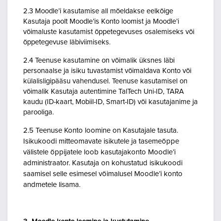
2.3 Moodle’i kasutamise all mõeldakse eelkõige
Kasutaja poolt Moodle’is Konto loomist ja Moodle’i
võimaluste kasutamist õppetegevuses osalemiseks või
õppetegevuse läbiviimiseks.
2.4 Teenuse kasutamine on võimalik üksnes läbi
personaalse ja isiku tuvastamist võimaldava Konto või
külalisligipääsu vahendusel. Teenuse kasutamisel on
võimalik Kasutaja autentimine TalTech Uni-ID, TARA
kaudu (ID-kaart, Mobiil-ID, Smart-ID) või kasutajanime ja
parooliga.
2.5 Teenuse Konto loomine on Kasutajale tasuta.
Isikukoodi mitteomavate isikutele ja tasemeõppe
välistele õppijatele loob kasutajakonto Moodle’i
administraator. Kasutaja on kohustatud isikukoodi
saamisel selle esimesel võimalusel Moodle’i konto
andmetele lisama.