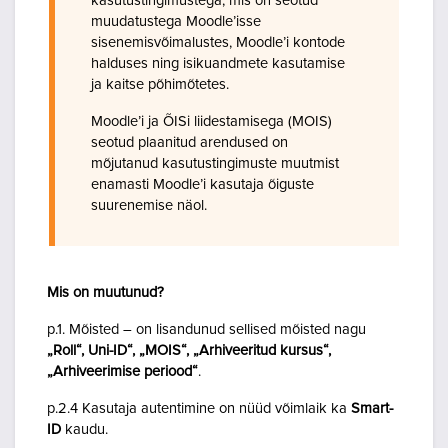
kasutustingimustega, mis on seotud
muudatustega Moodle’isse
sisenemisvõimalustes, Moodle’i kontode
halduses ning isikuandmete kasutamise
ja kaitse põhimõtetes.
Moodle’i ja ÕISi liidestamisega (MOIS)
seotud plaanitud arendused on
mõjutanud kasutustingimuste muutmist
enamasti Moodle’i kasutaja õiguste
suurenemise näol.
Mis on muutunud?
p.1. Mõisted – on lisandunud sellised mõisted nagu
„Roll“, Uni-ID“, „MOIS“, „Arhiveeritud kursus“,
„Arhiveerimise periood“
.
p.2.4 Kasutaja autentimine on nüüd võimlaik ka
Smart-
ID
kaudu.