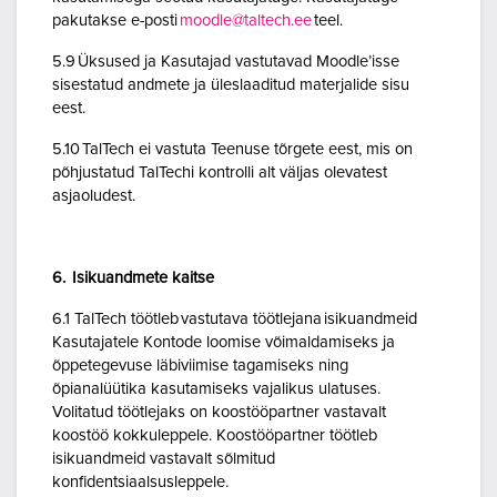
pakutakse e-posti
moodle@taltech.ee
teel.
5.9 Üksused ja Kasutajad vastutavad Moodle’isse
sisestatud andmete ja üleslaaditud materjalide sisu
eest.
5.10 TalTech ei vastuta Teenuse tõrgete eest, mis on
põhjustatud TalTechi kontrolli alt väljas olevatest
asjaoludest.
6. Isikuandmete kaitse
6.1 TalTech töötleb vastutava töötlejana isikuandmeid
Kasutajatele Kontode loomise võimaldamiseks ja
õppetegevuse läbiviimise tagamiseks ning
õpianalüütika kasutamiseks vajalikus ulatuses.
Volitatud töötlejaks on koostööpartner vastavalt
koostöö kokkuleppele. Koostööpartner töötleb
isikuandmeid vastavalt sõlmitud
konfidentsiaalsusleppele.