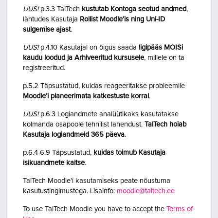
UUS!
p.3.3 TalTech
kustutab Kontoga seotud andmed
,
lähtudes Kasutaja
Rollist Moodle’is ning Uni-ID
sulgemise ajast
.
UUS!
p.4.10 Kasutajal on õigus saada
ligipääs MOISi
kaudu loodud ja Arhiveeritud kursusele
, millele on ta
registreeritud.
p.5.2 Täpsustatud, kuidas reageeritakse probleemile
Moodle’i planeerimata katkestuste korral
.
UUS!
p.6.3 Logiandmete analüütikaks kasutatakse
kolmanda osapoole tehnilist lahendust.
TalTech hoiab
Kasutaja logiandmeid 365 päeva
.
p.6.4-6.9 Täpsustatud,
kuidas toimub Kasutaja
isikuandmete kaitse
.
TalTech Moodle’i kasutamiseks peate nõustuma
kasutustingimustega. Lisainfo:
moodle@taltech.ee
To use TalTech Moodle you have to accept the
Terms of