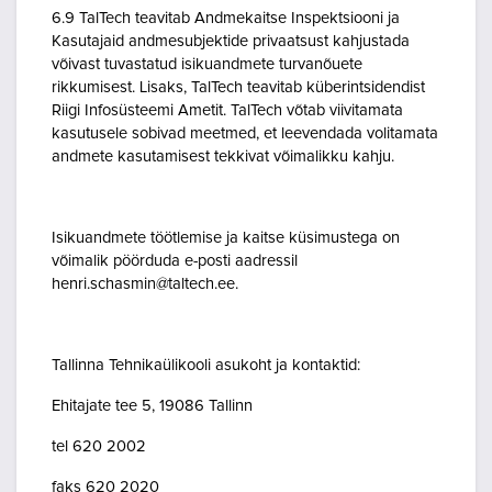
6.9 TalTech teavitab Andmekaitse Inspektsiooni ja
Kasutajaid andmesubjektide privaatsust kahjustada
võivast tuvastatud isikuandmete turvanõuete
rikkumisest. Lisaks, TalTech teavitab küberintsidendist
Riigi Infosüsteemi Ametit. TalTech võtab viivitamata
kasutusele sobivad meetmed, et leevendada volitamata
andmete kasutamisest tekkivat võimalikku kahju.
Isikuandmete töötlemise ja kaitse küsimustega on
võimalik pöörduda e-posti aadressil
henri.schasmin@taltech.ee.
Tallinna Tehnikaülikooli asukoht ja kontaktid:
Ehitajate tee 5, 19086 Tallinn
tel 620 2002
faks 620 2020