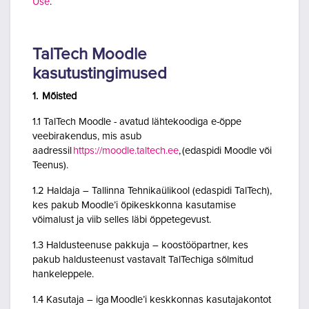
Use
.
TalTech Moodle
kasutustingimused
1. Mõisted
1.1 TalTech Moodle - avatud lähtekoodiga e-õppe
veebirakendus, mis asub
aadressil
https://moodle.taltech.ee
, (edaspidi Moodle või
Teenus).
1.2 Haldaja – Tallinna Tehnikaülikool (edaspidi TalTech),
kes pakub Moodle’i õpikeskkonna kasutamise
võimalust ja viib selles läbi õppetegevust.
1.3 Haldusteenuse pakkuja – koostööpartner, kes
pakub haldusteenust vastavalt TalTechiga sõlmitud
hankeleppele.
1.4 Kasutaja – iga Moodle’i keskkonnas kasutajakontot