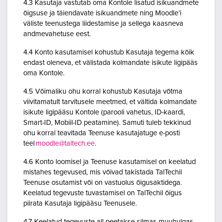
4.3 Kasutaja vastutab oma Kontole lisatud isikuandmete
õigsuse ja täiendavate isikuandmete ning Moodle’i
väliste teenustega liidestamise ja sellega kaasneva
andmevahetuse eest.
4.4 Konto kasutamisel kohustub Kasutaja tegema kõik
endast oleneva, et välistada kolmandate isikute ligipääs
oma Kontole.
4.5 Võimaliku ohu korral kohustub Kasutaja võtma
viivitamatult tarvitusele meetmed, et vältida kolmandate
isikute ligipääsu Kontole (parooli vahetus, ID-kaardi,
Smart-ID, Mobiil-ID peatamine). Samuti tuleb tekkinud
ohu korral teavitada Teenuse kasutajatuge e-posti
teel
moodle@taltech.ee
.
4.6 Konto loomisel ja Teenuse kasutamisel on keelatud
mistahes tegevused, mis võivad takistada TalTechil
Teenuse osutamist või on vastuolus õigusaktidega.
Keelatud tegevuste tuvastamisel on TalTechil õigus
piirata Kasutaja ligipääsu Teenusele.
4.7 Keelatud tegevuste all peetakse silmas muuhulgas