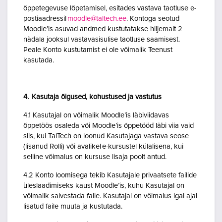
õppetegevuse lõpetamisel, esitades vastava taotluse e-
postiaadressil
moodle@taltech.ee
. Kontoga seotud
Moodle’is asuvad andmed kustutatakse hiljemalt 2
nädala jooksul vastavasisulise taotluse saamisest.
Peale Konto kustutamist ei ole võimalik Teenust
kasutada.
4. Kasutaja õigused, kohustused ja vastutus
4.1 Kasutajal on võimalik Moodle’is läbiviidavas
õppetöös osaleda või Moodle’is õppetööd läbi viia vaid
siis, kui TalTech on loonud Kasutajaga vastava seose
(lisanud Rolli) või avalikel e-kursustel külalisena, kui
selline võimalus on kursuse lisaja poolt antud.
4.2 Konto loomisega tekib Kasutajale privaatsete failide
üleslaadimiseks kaust Moodle’is, kuhu Kasutajal on
võimalik salvestada faile. Kasutajal on võimalus igal ajal
lisatud faile muuta ja kustutada.