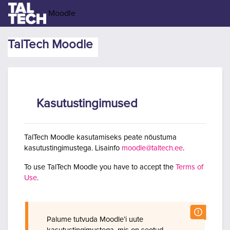
Jäta vahele peasisuni
Moodle
TalTech Moodle
Kasutustingimused
TalTech Moodle kasutamiseks peate nõustuma
kasutustingimustega. Lisainfo
moodle@taltech.ee
.
To use TalTech Moodle you have to accept the
Terms of
Use
.
Palume tutvuda Moodle’i uute