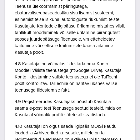
Teenuse ülekoormamist päringutega,
ebaturvalise/ebaseadusliku sisu lisamist süsteemi,
esinemist teise isikuna, autoriõiguste rikkumist, teiste
Kasutajate Kontodele ligipääsu üritamine mistahes viisil,
tahtlikult möödaminek või selle üritamine piirangutest
seoses juurdepääsuga Teenusele, vm etteheidetav
käitumine või sellisele käitumisele kaasa aitamine
Kasutaja poolt.
4.8 Kasutajal on võimalus liidestada oma Konto
Moodle’i väliste teenustega (nt Google Drive). Kasutaja
Konto liidestamine väliste teenustega ei ole TalTechi
poolt kontrollitav. TalTechile on nähtav üksnes välise
teenusega liidestamise fakt.
4.9 Registreerudes Kasutajaks nõustub Kasutaja
saama e-posti teel Teenusega seotud teateid, mida on
Kasutajal võimalik profiili sätete all seadistada.
4.10 Kasutajal on õigus saada ligipääs MOISi kaudu
loodud ja Arhiveeritud kursusele, millele on ta
registreeritud. Eelduseks on aktiivse Uni-ID olemasolu