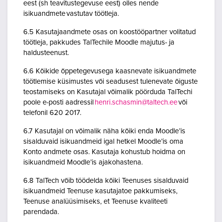
eest (sh teavitustegevuse eest) olles nende
isikuandmete vastutav töötleja.
6.5 Kasutajaandmete osas on koostööpartner volitatud
töötleja, pakkudes TalTechile Moodle majutus- ja
haldusteenust.
6.6 Kõikide õppetegevusega kaasnevate isikuandmete
töötlemise küsimustes või seadusest tulenevate õiguste
teostamiseks on Kasutajal võimalik pöörduda TalTechi
poole e-posti aadressil
henri.schasmin@taltech.ee
või
telefonil 620 2017.
6.7 Kasutajal on võimalik näha kõiki enda Moodle’is
sisalduvaid isikuandmeid igal hetkel Moodle’is oma
Konto andmete osas. Kasutaja kohustub hoidma on
isikuandmeid Moodle’is ajakohastena.
6.8 TalTech võib töödelda kõiki Teenuses sisalduvaid
isikuandmeid Teenuse kasutajatoe pakkumiseks,
Teenuse analüüsimiseks, et Teenuse kvaliteeti
parendada.