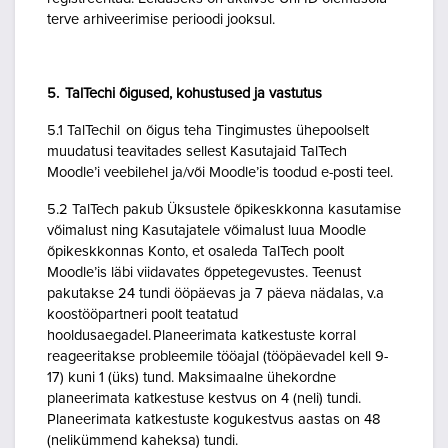
terve arhiveerimise perioodi jooksul.
5. TalTechi õigused, kohustused ja vastutus
5.1 TalTechil on õigus teha Tingimustes ühepoolselt
muudatusi teavitades sellest Kasutajaid TalTech
Moodle’i veebilehel ja/või Moodle’is toodud e-posti teel.
5.2 TalTech pakub Üksustele õpikeskkonna kasutamise
võimalust ning Kasutajatele võimalust luua Moodle
õpikeskkonnas Konto, et osaleda TalTech poolt
Moodle’is läbi viidavates õppetegevustes. Teenust
pakutakse 24 tundi ööpäevas ja 7 päeva nädalas, v.a
koostööpartneri poolt teatatud
hooldusaegadel. Planeerimata katkestuste korral
reageeritakse probleemile tööajal (tööpäevadel kell 9-
17) kuni 1 (üks) tund. Maksimaalne ühekordne
planeerimata katkestuse kestvus on 4 (neli) tundi.
Planeerimata katkestuste kogukestvus aastas on 48
(nelikümmend kaheksa) tundi.