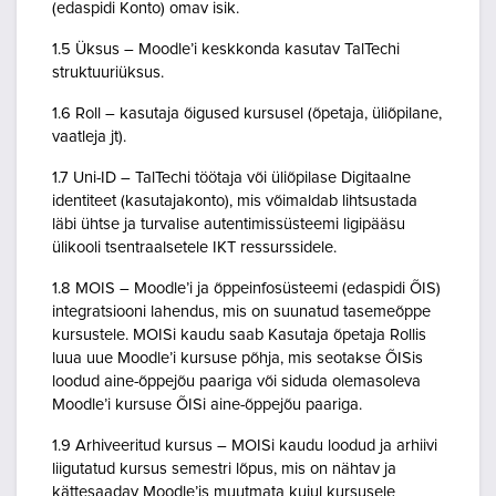
(edaspidi Konto) omav isik.
1.5 Üksus – Moodle’i keskkonda kasutav TalTechi
struktuuriüksus.
1.6 Roll – kasutaja õigused kursusel (õpetaja, üliõpilane,
vaatleja jt).
1.7 Uni-ID – TalTechi töötaja või üliõpilase Digitaalne
identiteet (kasutajakonto), mis võimaldab lihtsustada
läbi ühtse ja turvalise autentimissüsteemi ligipääsu
ülikooli tsentraalsetele IKT ressurssidele.
1.8 MOIS – Moodle’i ja õppeinfosüsteemi (edaspidi ÕIS)
integratsiooni lahendus, mis on suunatud tasemeõppe
kursustele. MOISi kaudu saab Kasutaja õpetaja Rollis
luua uue Moodle’i kursuse põhja, mis seotakse ÕISis
loodud aine-õppejõu paariga või siduda olemasoleva
Moodle’i kursuse ÕISi aine-õppejõu paariga.
1.9 Arhiveeritud kursus – MOISi kaudu loodud ja arhiivi
liigutatud kursus semestri lõpus, mis on nähtav ja
kättesaadav Moodle’is muutmata kujul kursusele