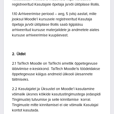
registreeritud Kasutajale õpetaja ja/või üliõpilase Rollis.
1.10 Arhiveerimise periood – aeg, 5 (viis) aastat, mille
jooksul Moodle’i kursusele registreeritud Kasutaja
õpetaja ja/või üliõpilase Rollis saab ligipääsu
arhiveeritud kursuse materjalidele ja andmetele alates
kursuse arhiveerimise kuupäevast.
2. Üldist
2.1 TalTech Moodle on TalTechi ametlik õppetegevuse
läbiviimise e-keskkond. TalTech Moodle’is töödeldakse
õppetegevuse käigus andmeid ülikooli ülesannete
täitmiseks.
2.2 Kasutajatel ja Üksustel on Moodle’i kasutamine
võimalik üksnes kõikide kasutustingimustega (edaspidi
Tingimuste) tutvumise ja selle kinnitamise korral.
Tingimuste mitte kinnitamisel ei ole võimalik Kasutajal
kontot kasutada.