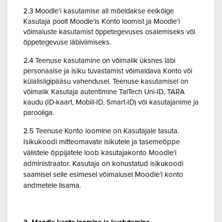
2.3 Moodle’i kasutamise all mõeldakse eelkõige
Kasutaja poolt Moodle’is Konto loomist ja Moodle’i
võimaluste kasutamist õppetegevuses osalemiseks või
õppetegevuse läbiviimiseks.
2.4 Teenuse kasutamine on võimalik üksnes läbi
personaalse ja isiku tuvastamist võimaldava Konto või
külalisligipääsu vahendusel. Teenuse kasutamisel on
võimalik Kasutaja autentimine TalTech Uni-ID, TARA
kaudu (ID-kaart, Mobiil-ID, Smart-ID) või kasutajanime ja
parooliga.
2.5 Teenuse Konto loomine on Kasutajale tasuta.
Isikukoodi mitteomavate isikutele ja tasemeõppe
välistele õppijatele loob kasutajakonto Moodle’i
administraator. Kasutaja on kohustatud isikukoodi
saamisel selle esimesel võimalusel Moodle’i konto
andmetele lisama.