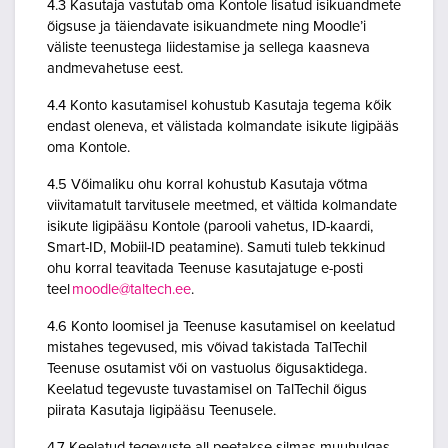
4.3 Kasutaja vastutab oma Kontole lisatud isikuandmete
õigsuse ja täiendavate isikuandmete ning Moodle’i
väliste teenustega liidestamise ja sellega kaasneva
andmevahetuse eest.
4.4 Konto kasutamisel kohustub Kasutaja tegema kõik
endast oleneva, et välistada kolmandate isikute ligipääs
oma Kontole.
4.5 Võimaliku ohu korral kohustub Kasutaja võtma
viivitamatult tarvitusele meetmed, et vältida kolmandate
isikute ligipääsu Kontole (parooli vahetus, ID-kaardi,
Smart-ID, Mobiil-ID peatamine). Samuti tuleb tekkinud
ohu korral teavitada Teenuse kasutajatuge e-posti
teel
moodle@taltech.ee
.
4.6 Konto loomisel ja Teenuse kasutamisel on keelatud
mistahes tegevused, mis võivad takistada TalTechil
Teenuse osutamist või on vastuolus õigusaktidega.
Keelatud tegevuste tuvastamisel on TalTechil õigus
piirata Kasutaja ligipääsu Teenusele.
4.7 Keelatud tegevuste all peetakse silmas muuhulgas