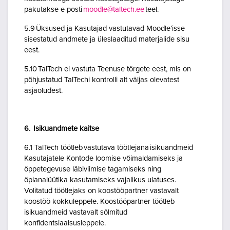
pakutakse e-posti
moodle@taltech.ee
teel.
5.9 Üksused ja Kasutajad vastutavad Moodle’isse
sisestatud andmete ja üleslaaditud materjalide sisu
eest.
5.10 TalTech ei vastuta Teenuse tõrgete eest, mis on
põhjustatud TalTechi kontrolli alt väljas olevatest
asjaoludest.
6. Isikuandmete kaitse
6.1 TalTech töötleb vastutava töötlejana isikuandmeid
Kasutajatele Kontode loomise võimaldamiseks ja
õppetegevuse läbiviimise tagamiseks ning
õpianalüütika kasutamiseks vajalikus ulatuses.
Volitatud töötlejaks on koostööpartner vastavalt
koostöö kokkuleppele. Koostööpartner töötleb
isikuandmeid vastavalt sõlmitud
konfidentsiaalsusleppele.