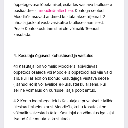
õppetegevuse lõpetamisel, esitades vastava taotluse e-
postiaadressil
moodle@taltech.ee
. Kontoga seotud
Moodle’is asuvad andmed kustutatakse hiljemalt 2
nädala jooksul vastavasisulise taotluse saamisest.
Peale Konto kustutamist ei ole võimalik Teenust
kasutada.
4. Kasutaja õigused, kohustused ja vastutus
4.1 Kasutajal on võimalik Moodle’is läbiviidavas
õppetöös osaleda või Moodle’is õppetööd läbi viia vaid
siis, kui TalTech on loonud Kasutajaga vastava seose
(lisanud Rolli) või avalikel e-kursustel külalisena, kui
selline võimalus on kursuse lisaja poolt antud.
4.2 Konto loomisega tekib Kasutajale privaatsete failide
üleslaadimiseks kaust Moodle’is, kuhu Kasutajal on
võimalik salvestada faile. Kasutajal on võimalus igal ajal
lisatud faile muuta ja kustutada.