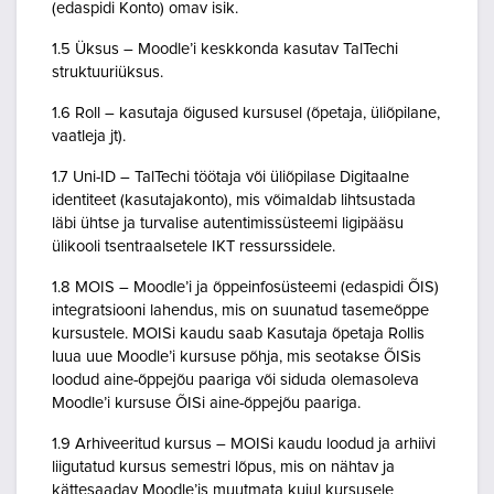
(edaspidi Konto) omav isik.
1.5 Üksus – Moodle’i keskkonda kasutav TalTechi
struktuuriüksus.
1.6 Roll – kasutaja õigused kursusel (õpetaja, üliõpilane,
vaatleja jt).
1.7 Uni-ID – TalTechi töötaja või üliõpilase Digitaalne
identiteet (kasutajakonto), mis võimaldab lihtsustada
läbi ühtse ja turvalise autentimissüsteemi ligipääsu
ülikooli tsentraalsetele IKT ressurssidele.
1.8 MOIS – Moodle’i ja õppeinfosüsteemi (edaspidi ÕIS)
integratsiooni lahendus, mis on suunatud tasemeõppe
kursustele. MOISi kaudu saab Kasutaja õpetaja Rollis
luua uue Moodle’i kursuse põhja, mis seotakse ÕISis
loodud aine-õppejõu paariga või siduda olemasoleva
Moodle’i kursuse ÕISi aine-õppejõu paariga.
1.9 Arhiveeritud kursus – MOISi kaudu loodud ja arhiivi
liigutatud kursus semestri lõpus, mis on nähtav ja
kättesaadav Moodle’is muutmata kujul kursusele