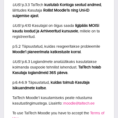
UUS!
p.3.3 TalTech
kustutab Kontoga seotud andmed
,
lähtudes Kasutaja
Rollist Moodle’is ning Uni-ID
sulgemise ajast
.
UUS!
p.4.10 Kasutajal on õigus saada
ligipääs MOISi
kaudu loodud ja Arhiveeritud kursusele
, millele on ta
registreeritud.
p.5.2 Täpsustatud, kuidas reageeritakse probleemile
Moodle’i planeerimata katkestuste korral
.
UUS!
p.6.3 Logiandmete analüütikaks kasutatakse
kolmanda osapoole tehnilist lahendust.
TalTech hoiab
Kasutaja logiandmeid 365 päeva
.
p.6.4-6.9 Täpsustatud,
kuidas toimub Kasutaja
isikuandmete kaitse
.
TalTech Moodle’i kasutamiseks peate nõustuma
kasutustingimustega. Lisainfo:
moodle@taltech.ee
To use TalTech Moodle you have to accept the
Terms of