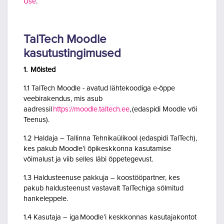
Use
.
TalTech Moodle
kasutustingimused
1. Mõisted
1.1 TalTech Moodle - avatud lähtekoodiga e-õppe
veebirakendus, mis asub
aadressil
https://moodle.taltech.ee
, (edaspidi Moodle või
Teenus).
1.2 Haldaja – Tallinna Tehnikaülikool (edaspidi TalTech),
kes pakub Moodle’i õpikeskkonna kasutamise
võimalust ja viib selles läbi õppetegevust.
1.3 Haldusteenuse pakkuja – koostööpartner, kes
pakub haldusteenust vastavalt TalTechiga sõlmitud
hankeleppele.
1.4 Kasutaja – iga Moodle’i keskkonnas kasutajakontot