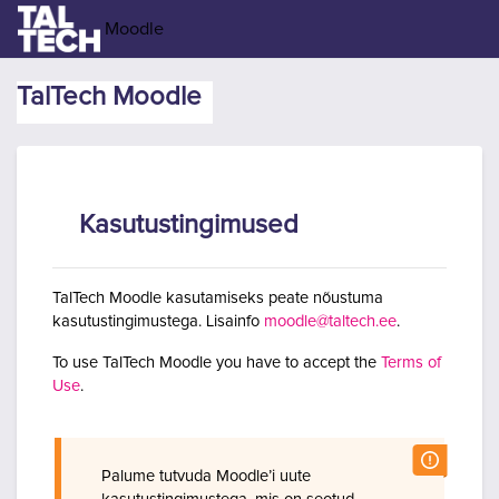
Jäta vahele peasisuni
Moodle
TalTech Moodle
Kasutustingimused
TalTech Moodle kasutamiseks peate nõustuma
kasutustingimustega. Lisainfo
moodle@taltech.ee
.
To use TalTech Moodle you have to accept the
Terms of
Use
.
Palume tutvuda Moodle’i uute