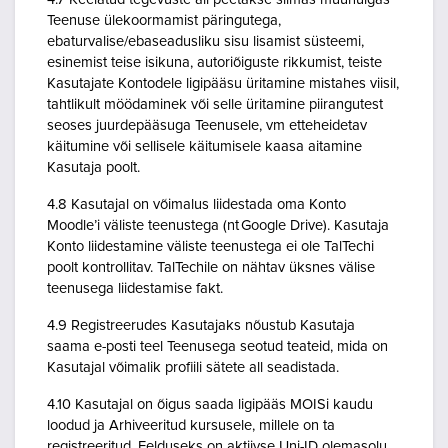
Teenuse ülekoormamist päringutega,
ebaturvalise/ebaseadusliku sisu lisamist süsteemi,
esinemist teise isikuna, autoriõiguste rikkumist, teiste
Kasutajate Kontodele ligipääsu üritamine mistahes viisil,
tahtlikult möödaminek või selle üritamine piirangutest
seoses juurdepääsuga Teenusele, vm etteheidetav
käitumine või sellisele käitumisele kaasa aitamine
Kasutaja poolt.
4.8 Kasutajal on võimalus liidestada oma Konto
Moodle’i väliste teenustega (nt Google Drive). Kasutaja
Konto liidestamine väliste teenustega ei ole TalTechi
poolt kontrollitav. TalTechile on nähtav üksnes välise
teenusega liidestamise fakt.
4.9 Registreerudes Kasutajaks nõustub Kasutaja
saama e-posti teel Teenusega seotud teateid, mida on
Kasutajal võimalik profiili sätete all seadistada.
4.10 Kasutajal on õigus saada ligipääs MOISi kaudu
loodud ja Arhiveeritud kursusele, millele on ta
registreeritud. Eelduseks on aktiivse Uni-ID olemasolu