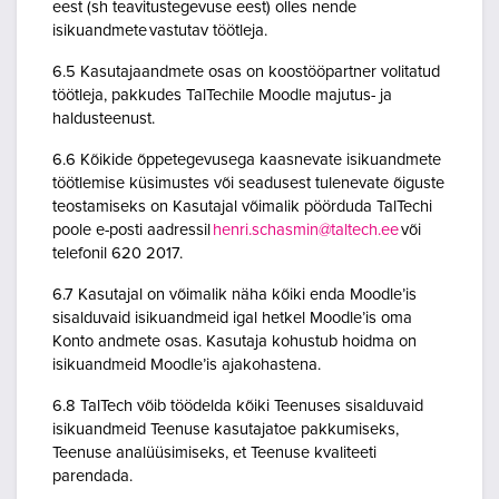
eest (sh teavitustegevuse eest) olles nende
isikuandmete vastutav töötleja.
6.5 Kasutajaandmete osas on koostööpartner volitatud
töötleja, pakkudes TalTechile Moodle majutus- ja
haldusteenust.
6.6 Kõikide õppetegevusega kaasnevate isikuandmete
töötlemise küsimustes või seadusest tulenevate õiguste
teostamiseks on Kasutajal võimalik pöörduda TalTechi
poole e-posti aadressil
henri.schasmin@taltech.ee
või
telefonil 620 2017.
6.7 Kasutajal on võimalik näha kõiki enda Moodle’is
sisalduvaid isikuandmeid igal hetkel Moodle’is oma
Konto andmete osas. Kasutaja kohustub hoidma on
isikuandmeid Moodle’is ajakohastena.
6.8 TalTech võib töödelda kõiki Teenuses sisalduvaid
isikuandmeid Teenuse kasutajatoe pakkumiseks,
Teenuse analüüsimiseks, et Teenuse kvaliteeti
parendada.