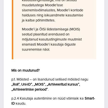
kasutustingimustega, mis on seotud
muudatustega Moodle’isse
sisenemisvõimalustes, Moodle’i kontode
halduses ning isikuandmete kasutamise
ja kaitse põhimõtetes.
Moodle’i ja ÕISi liidestamisega (MOIS)
seotud plaanitud arendused on
mõjutanud kasutustingimuste muutmist
enamasti Moodle’i kasutaja õiguste
suurenemise näol.
Mis on muutunud?
p.1. Mõisted – on lisandunud sellised mõisted nagu
„Roll“, Uni-ID“, „MOIS“, „Arhiveeritud kursus“,
„Arhiveerimise periood“
.
p.2.4 Kasutaja autentimine on nüüd võimlaik ka
Smart-
ID
kaudu.