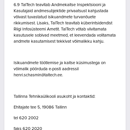
6.9 TalTech teavitab Andmekaitse Inspektsiooni ja
Kasutajaid andmesubjektide privaatsust kahjustada
võivast tuvastatud isikuandmete turvanõuete
rikkumisest. Lisaks, TalTech teavitab küberintsidendist
Riigi Infosüsteemi Ametit. TalTech võtab viivitamata
kasutusele sobivad meetmed, et leevendada volitamata
andmete kasutamisest tekkivat võimalikku kahju.
Isikuandmete töötlemise ja kaitse küsimustega on
võimalik pöörduda e-posti aadressil
henri.schasmin@taltech.ee.
Tallinna Tehnikaülikooli asukoht ja kontaktid:
Ehitajate tee 5, 19086 Tallinn
tel 620 2002
faks 620 2020