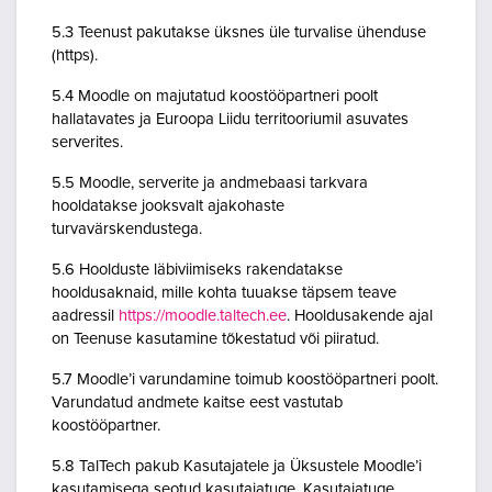
5.3 Teenust pakutakse üksnes üle turvalise ühenduse
(https).
5.4 Moodle on majutatud koostööpartneri poolt
hallatavates ja Euroopa Liidu territooriumil asuvates
serverites.
5.5 Moodle, serverite ja andmebaasi tarkvara
hooldatakse jooksvalt ajakohaste
turvavärskendustega.
5.6 Hoolduste läbiviimiseks rakendatakse
hooldusaknaid, mille kohta tuuakse täpsem teave
aadressil
https://moodle.taltech.ee
. Hooldusakende ajal
on Teenuse kasutamine tõkestatud või piiratud.
5.7 Moodle’i varundamine toimub koostööpartneri poolt.
Varundatud andmete kaitse eest vastutab
koostööpartner.
5.8 TalTech pakub Kasutajatele ja Üksustele Moodle’i
kasutamisega seotud kasutajatuge. Kasutajatuge