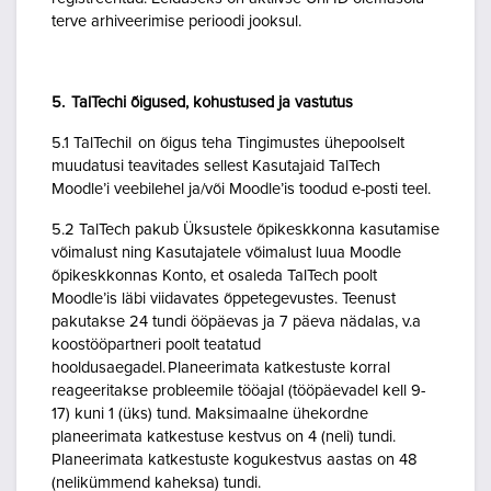
terve arhiveerimise perioodi jooksul.
5. TalTechi õigused, kohustused ja vastutus
5.1 TalTechil on õigus teha Tingimustes ühepoolselt
muudatusi teavitades sellest Kasutajaid TalTech
Moodle’i veebilehel ja/või Moodle’is toodud e-posti teel.
5.2 TalTech pakub Üksustele õpikeskkonna kasutamise
võimalust ning Kasutajatele võimalust luua Moodle
õpikeskkonnas Konto, et osaleda TalTech poolt
Moodle’is läbi viidavates õppetegevustes. Teenust
pakutakse 24 tundi ööpäevas ja 7 päeva nädalas, v.a
koostööpartneri poolt teatatud
hooldusaegadel. Planeerimata katkestuste korral
reageeritakse probleemile tööajal (tööpäevadel kell 9-
17) kuni 1 (üks) tund. Maksimaalne ühekordne
planeerimata katkestuse kestvus on 4 (neli) tundi.
Planeerimata katkestuste kogukestvus aastas on 48
(nelikümmend kaheksa) tundi.