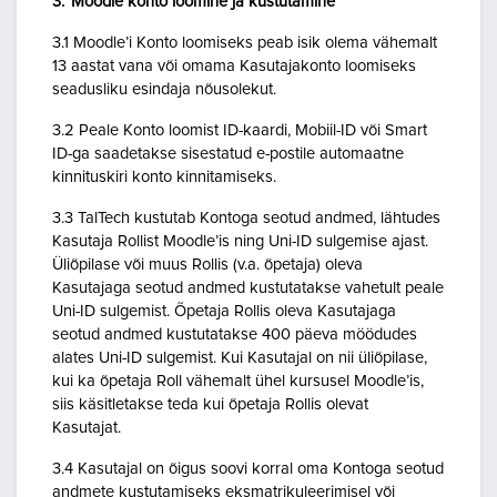
3. Moodle konto loomine ja kustutamine
3.1 Moodle’i Konto loomiseks peab isik olema vähemalt
13 aastat vana või omama Kasutajakonto loomiseks
seadusliku esindaja nõusolekut.
3.2 Peale Konto loomist ID-kaardi, Mobiil-ID või Smart
ID-ga saadetakse sisestatud e-postile automaatne
kinnituskiri konto kinnitamiseks.
3.3 TalTech kustutab Kontoga seotud andmed, lähtudes
Kasutaja Rollist Moodle’is ning Uni-ID sulgemise ajast.
Üliõpilase või muus Rollis (v.a. õpetaja) oleva
Kasutajaga seotud andmed kustutatakse vahetult peale
Uni-ID sulgemist. Õpetaja Rollis oleva Kasutajaga
seotud andmed kustutatakse 400 päeva möödudes
alates Uni-ID sulgemist. Kui Kasutajal on nii üliõpilase,
kui ka õpetaja Roll vähemalt ühel kursusel Moodle’is,
siis käsitletakse teda kui õpetaja Rollis olevat
Kasutajat.
3.4 Kasutajal on õigus soovi korral oma Kontoga seotud
andmete kustutamiseks eksmatrikuleerimisel või