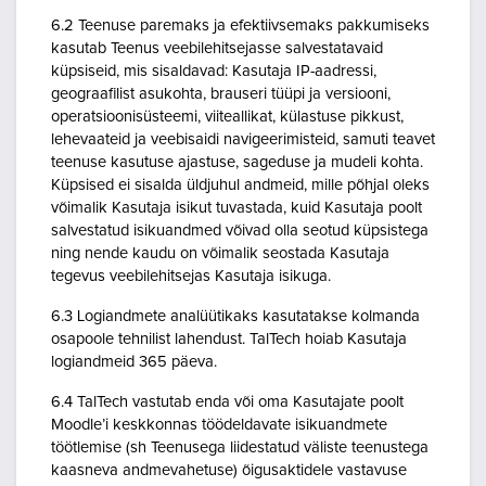
6.2 Teenuse paremaks ja efektiivsemaks pakkumiseks
kasutab Teenus veebilehitsejasse salvestatavaid
küpsiseid, mis sisaldavad: Kasutaja IP-aadressi,
geograafilist asukohta, brauseri tüüpi ja versiooni,
operatsioonisüsteemi, viiteallikat, külastuse pikkust,
lehevaateid ja veebisaidi navigeerimisteid, samuti teavet
teenuse kasutuse ajastuse, sageduse ja mudeli kohta.
Küpsised ei sisalda üldjuhul andmeid, mille põhjal oleks
võimalik Kasutaja isikut tuvastada, kuid Kasutaja poolt
salvestatud isikuandmed võivad olla seotud küpsistega
ning nende kaudu on võimalik seostada Kasutaja
tegevus veebilehitsejas Kasutaja isikuga.
6.3 Logiandmete analüütikaks kasutatakse kolmanda
osapoole tehnilist lahendust. TalTech hoiab Kasutaja
logiandmeid 365 päeva.
6.4 TalTech vastutab enda või oma Kasutajate poolt
Moodle’i keskkonnas töödeldavate isikuandmete
töötlemise (sh Teenusega liidestatud väliste teenustega
kaasneva andmevahetuse) õigusaktidele vastavuse