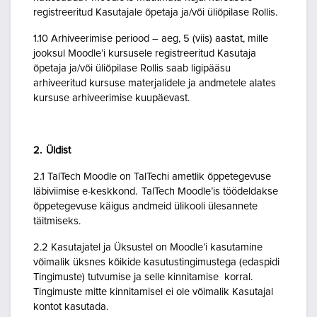
registreeritud Kasutajale õpetaja ja/või üliõpilase Rollis.
1.10 Arhiveerimise periood – aeg, 5 (viis) aastat, mille
jooksul Moodle’i kursusele registreeritud Kasutaja
õpetaja ja/või üliõpilase Rollis saab ligipääsu
arhiveeritud kursuse materjalidele ja andmetele alates
kursuse arhiveerimise kuupäevast.
2. Üldist
2.1 TalTech Moodle on TalTechi ametlik õppetegevuse
läbiviimise e-keskkond. TalTech Moodle’is töödeldakse
õppetegevuse käigus andmeid ülikooli ülesannete
täitmiseks.
2.2 Kasutajatel ja Üksustel on Moodle’i kasutamine
võimalik üksnes kõikide kasutustingimustega (edaspidi
Tingimuste) tutvumise ja selle kinnitamise korral.
Tingimuste mitte kinnitamisel ei ole võimalik Kasutajal
kontot kasutada.