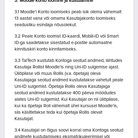
3. Moodle konto loomine ja kustutamine
3.1 Moodle’i Konto loomiseks peab isik olema vähemalt
13 aastat vana või omama Kasutajakonto loomiseks
seadusliku esindaja nõusolekut.
3.2 Peale Konto loomist ID-kaardi, Mobiil-ID või Smart
ID-ga saadetakse sisestatud e-postile automaatne
kinnituskiri konto kinnitamiseks.
3.3 TalTech kustutab Kontoga seotud andmed, lähtudes
Kasutaja Rollist Moodle’is ning Uni-ID sulgemise ajast.
Üliõpilase või muus Rollis (v.a. õpetaja) oleva
Kasutajaga seotud andmed kustutatakse vahetult peale
Uni-ID sulgemist. Õpetaja Rollis oleva Kasutajaga
seotud andmed kustutatakse 400 päeva möödudes
alates Uni-ID sulgemist. Kui Kasutajal on nii üliõpilase,
kui ka õpetaja Roll vähemalt ühel kursusel Moodle’is,
siis käsitletakse teda kui õpetaja Rollis olevat
Kasutajat.
3.4 Kasutajal on õigus soovi korral oma Kontoga seotud
andmete kustutamiseks eksmatrikuleerimisel või