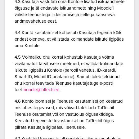
4.3 Kasutaja vastutab oma Kontole lisatud isikuandmete
õigsuse ja täiendavate isikuandmete ning Moodle’i
väliste teenustega liidestamise ja sellega kaasneva
andmevahetuse eest.
4.4 Konto kasutamisel kohustub Kasutaja tegema kõik
endast oleneva, et välistada kolmandate isikute ligipääs
oma Kontole.
4.5 Võimaliku ohu korral kohustub Kasutaja võtma
viivitamatult tarvitusele meetmed, et vältida kolmandate
isikute ligipääsu Kontole (parooli vahetus, ID-kaardi,
Smart-ID, Mobiil-ID peatamine). Samuti tuleb tekkinud
ohu korral teavitada Teenuse kasutajatuge e-posti
teel
moodle@taltech.ee
.
4.6 Konto loomisel ja Teenuse kasutamisel on keelatud
mistahes tegevused, mis võivad takistada TalTechil
Teenuse osutamist või on vastuolus õigusaktidega.
Keelatud tegevuste tuvastamisel on TalTechil õigus
piirata Kasutaja ligipääsu Teenusele.
4.7 Keelatud tegevuste all peetakse silmas muuhulgas