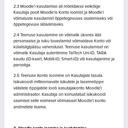
2.3 Moodle’i kasutamise all mõeldakse eelkõige
Kasutaja poolt Moodle’is Konto loomist ja Moodle’i
võimaluste kasutamist õppetegevuses osalemiseks või
õppetegevuse läbiviimiseks.
2.4 Teenuse kasutamine on võimalik üksnes läbi
personaalse ja isiku tuvastamist võimaldava Konto või
külalisligipääsu vahendusel. Teenuse kasutamisel on
võimalik Kasutaja autentimine TalTech Uni-ID, TARA
kaudu (ID-kaart, Mobiil-ID, Smart-ID) või kasutajanime ja
parooliga.
2.5 Teenuse Konto loomine on Kasutajale tasuta.
Isikukoodi mitteomavate isikutele ja tasemeõppe
välistele õppijatele loob kasutajakonto Moodle’i
administraator. Kasutaja on kohustatud isikukoodi
saamisel selle esimesel võimalusel Moodle’i konto
andmetele lisama.