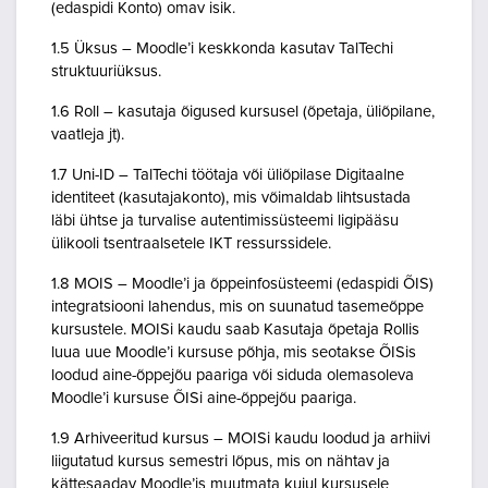
(edaspidi Konto) omav isik.
1.5 Üksus – Moodle’i keskkonda kasutav TalTechi
struktuuriüksus.
1.6 Roll – kasutaja õigused kursusel (õpetaja, üliõpilane,
vaatleja jt).
1.7 Uni-ID – TalTechi töötaja või üliõpilase Digitaalne
identiteet (kasutajakonto), mis võimaldab lihtsustada
läbi ühtse ja turvalise autentimissüsteemi ligipääsu
ülikooli tsentraalsetele IKT ressurssidele.
1.8 MOIS – Moodle’i ja õppeinfosüsteemi (edaspidi ÕIS)
integratsiooni lahendus, mis on suunatud tasemeõppe
kursustele. MOISi kaudu saab Kasutaja õpetaja Rollis
luua uue Moodle’i kursuse põhja, mis seotakse ÕISis
loodud aine-õppejõu paariga või siduda olemasoleva
Moodle’i kursuse ÕISi aine-õppejõu paariga.
1.9 Arhiveeritud kursus – MOISi kaudu loodud ja arhiivi
liigutatud kursus semestri lõpus, mis on nähtav ja
kättesaadav Moodle’is muutmata kujul kursusele