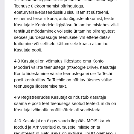
Teenuse ülekoormamist päringutega,
ebaturvalise/ebaseadusliku sisu lisamist süsteemi,
esinemist teise isikuna, autoriõiguste rikkumist, teiste
Kasutajate Kontodele ligipääsu üritamine mistahes viisil,
tahtlikult möödaminek või selle üritamine piirangutest
seoses juurdepääsuga Teenusele, vm etteheidetav
käitumine või sellisele käitumisele kaasa aitamine
Kasutaja poolt.
4.8 Kasutajal on võimalus liidestada oma Konto
Moodle’i väliste teenustega (nt Google Drive). Kasutaja
Konto liidestamine väliste teenustega ei ole TalTechi
poolt kontrollitav. TalTechile on nähtav üksnes välise
teenusega liidestamise fakt.
4.9 Registreerudes Kasutajaks nõustub Kasutaja
saama e-posti teel Teenusega seotud teateid, mida on
Kasutajal võimalik profiili sätete all seadistada.
4.10 Kasutajal on õigus saada ligipääs MOISi kaudu
loodud ja Arhiveeritud kursusele, millele on ta
registreeritud. Eelduseks on aktiivse Uni-ID olemasolu