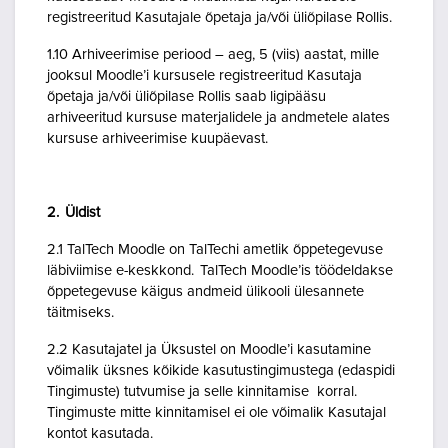
registreeritud Kasutajale õpetaja ja/või üliõpilase Rollis.
1.10 Arhiveerimise periood – aeg, 5 (viis) aastat, mille
jooksul Moodle’i kursusele registreeritud Kasutaja
õpetaja ja/või üliõpilase Rollis saab ligipääsu
arhiveeritud kursuse materjalidele ja andmetele alates
kursuse arhiveerimise kuupäevast.
2. Üldist
2.1 TalTech Moodle on TalTechi ametlik õppetegevuse
läbiviimise e-keskkond. TalTech Moodle’is töödeldakse
õppetegevuse käigus andmeid ülikooli ülesannete
täitmiseks.
2.2 Kasutajatel ja Üksustel on Moodle’i kasutamine
võimalik üksnes kõikide kasutustingimustega (edaspidi
Tingimuste) tutvumise ja selle kinnitamise korral.
Tingimuste mitte kinnitamisel ei ole võimalik Kasutajal
kontot kasutada.