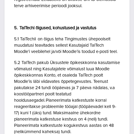
terve arhiveerimise perioodi jooksul.
5. TalTechi õigused, kohustused ja vastutus
5.1 TalTechil on õigus teha Tingimustes ühepoolselt
muudatusi teavitades sellest Kasutajaid TalTech
Moodle’i veebilehel ja/või Moodle’is toodud e-posti teel.
5.2 TalTech pakub Üksustele õpikeskkonna kasutamise
võimalust ning Kasutajatele võimalust luua Moodle
õpikeskkonnas Konto, et osaleda TalTech poolt
Moodle’is läbi viidavates õppetegevustes. Teenust
pakutakse 24 tundi ööpäevas ja 7 päeva nädalas, v.a
koostööpartneri poolt teatatud
hooldusaegadel. Planeerimata katkestuste korral
reageeritakse probleemile tööajal (tööpäevadel kell 9-
17) kuni 1 (üks) tund. Maksimaalne ühekordne
planeerimata katkestuse kestvus on 4 (neli) tundi.
Planeerimata katkestuste kogukestvus aastas on 48
(nelikümmend kaheksa) tundi.