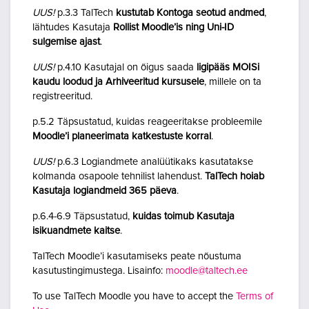
UUS!
p.3.3 TalTech
kustutab Kontoga seotud andmed
,
lähtudes Kasutaja
Rollist Moodle’is ning Uni-ID
sulgemise ajast
.
UUS!
p.4.10 Kasutajal on õigus saada
ligipääs MOISi
kaudu loodud ja Arhiveeritud kursusele
, millele on ta
registreeritud.
p.5.2 Täpsustatud, kuidas reageeritakse probleemile
Moodle’i planeerimata katkestuste korral
.
UUS!
p.6.3 Logiandmete analüütikaks kasutatakse
kolmanda osapoole tehnilist lahendust.
TalTech hoiab
Kasutaja logiandmeid 365 päeva
.
p.6.4-6.9 Täpsustatud,
kuidas toimub Kasutaja
isikuandmete kaitse
.
TalTech Moodle’i kasutamiseks peate nõustuma
kasutustingimustega. Lisainfo:
moodle@taltech.ee
To use TalTech Moodle you have to accept the
Terms of