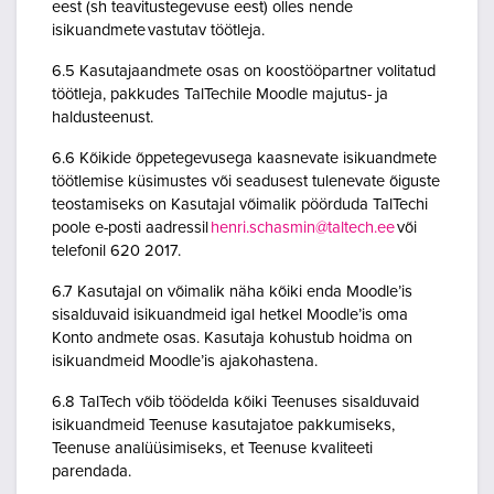
eest (sh teavitustegevuse eest) olles nende
isikuandmete vastutav töötleja.
6.5 Kasutajaandmete osas on koostööpartner volitatud
töötleja, pakkudes TalTechile Moodle majutus- ja
haldusteenust.
6.6 Kõikide õppetegevusega kaasnevate isikuandmete
töötlemise küsimustes või seadusest tulenevate õiguste
teostamiseks on Kasutajal võimalik pöörduda TalTechi
poole e-posti aadressil
henri.schasmin@taltech.ee
või
telefonil 620 2017.
6.7 Kasutajal on võimalik näha kõiki enda Moodle’is
sisalduvaid isikuandmeid igal hetkel Moodle’is oma
Konto andmete osas. Kasutaja kohustub hoidma on
isikuandmeid Moodle’is ajakohastena.
6.8 TalTech võib töödelda kõiki Teenuses sisalduvaid
isikuandmeid Teenuse kasutajatoe pakkumiseks,
Teenuse analüüsimiseks, et Teenuse kvaliteeti
parendada.