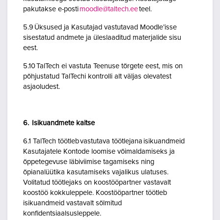
pakutakse e-posti
moodle@taltech.ee
teel.
5.9 Üksused ja Kasutajad vastutavad Moodle’isse
sisestatud andmete ja üleslaaditud materjalide sisu
eest.
5.10 TalTech ei vastuta Teenuse tõrgete eest, mis on
põhjustatud TalTechi kontrolli alt väljas olevatest
asjaoludest.
6. Isikuandmete kaitse
6.1 TalTech töötleb vastutava töötlejana isikuandmeid
Kasutajatele Kontode loomise võimaldamiseks ja
õppetegevuse läbiviimise tagamiseks ning
õpianalüütika kasutamiseks vajalikus ulatuses.
Volitatud töötlejaks on koostööpartner vastavalt
koostöö kokkuleppele. Koostööpartner töötleb
isikuandmeid vastavalt sõlmitud
konfidentsiaalsusleppele.