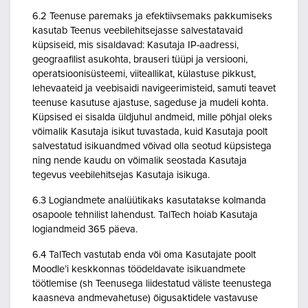
6.2 Teenuse paremaks ja efektiivsemaks pakkumiseks
kasutab Teenus veebilehitsejasse salvestatavaid
küpsiseid, mis sisaldavad: Kasutaja IP-aadressi,
geograafilist asukohta, brauseri tüüpi ja versiooni,
operatsioonisüsteemi, viiteallikat, külastuse pikkust,
lehevaateid ja veebisaidi navigeerimisteid, samuti teavet
teenuse kasutuse ajastuse, sageduse ja mudeli kohta.
Küpsised ei sisalda üldjuhul andmeid, mille põhjal oleks
võimalik Kasutaja isikut tuvastada, kuid Kasutaja poolt
salvestatud isikuandmed võivad olla seotud küpsistega
ning nende kaudu on võimalik seostada Kasutaja
tegevus veebilehitsejas Kasutaja isikuga.
6.3 Logiandmete analüütikaks kasutatakse kolmanda
osapoole tehnilist lahendust. TalTech hoiab Kasutaja
logiandmeid 365 päeva.
6.4 TalTech vastutab enda või oma Kasutajate poolt
Moodle’i keskkonnas töödeldavate isikuandmete
töötlemise (sh Teenusega liidestatud väliste teenustega
kaasneva andmevahetuse) õigusaktidele vastavuse