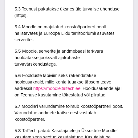
5.3 Teenust pakutakse üksnes üle turvalise ühenduse
(https).
5.4 Moodle on majutatud koostööpartneri poolt
hallatavates ja Euroopa Liidu territooriumil asuvates
serverites.
5.5 Moodle, serverite ja andmebaasi tarkvara
hooldatakse jooksvalt ajakohaste
turvavärskendustega.
5.6 Hoolduste läbiviimiseks rakendatakse
hooldusaknaid, mille kohta tuuakse täpsem teave
aadressil
https://moodle.taltech.ee
. Hooldusakende ajal
on Teenuse kasutamine tõkestatud või piiratud.
5.7 Moodle’i varundamine toimub koostööpartneri poolt.
Varundatud andmete kaitse eest vastutab
koostööpartner.
5.8 TalTech pakub Kasutajatele ja Üksustele Moodle’i
kasutamisega seotud kasutajatuge. Kasutajatuge