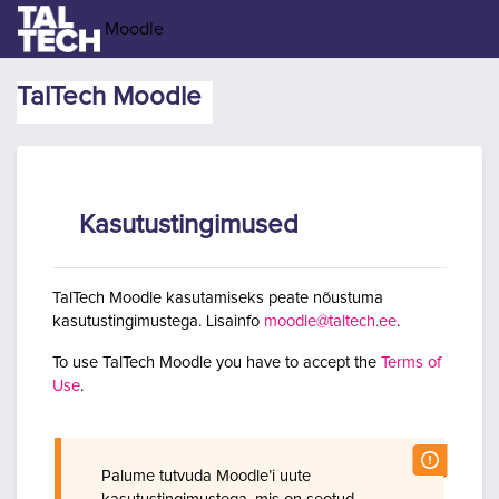
Jäta vahele peasisuni
Moodle
TalTech Moodle
Kasutustingimused
TalTech Moodle kasutamiseks peate nõustuma
kasutustingimustega. Lisainfo
moodle@taltech.ee
.
To use TalTech Moodle you have to accept the
Terms of
Use
.
Palume tutvuda Moodle’i uute