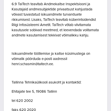
6.9 TalTech teavitab Andmekaitse Inspektsiooni ja
Kasutajaid andmesubjektide privaatsust kahjustada
võivast tuvastatud isikuandmete turvanõuete
rikkumisest. Lisaks, TalTech teavitab küberintsidendist
Riigi Infosüsteemi Ametit. TalTech võtab viivitamata
kasutusele sobivad meetmed, et leevendada volitamata
andmete kasutamisest tekkivat võimalikku kahju.
Isikuandmete töötlemise ja kaitse küsimustega on
võimalik pöörduda e-posti aadressil
henri.schasmin@taltech.ee.
Tallinna Tehnikaülikooli asukoht ja kontaktid:
Ehitajate tee 5, 19086 Tallinn
tel 620 2002
faks 620 2020