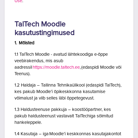
Use
.
TalTech Moodle
kasutustingimused
1. Mõisted
1.1 TalTech Moodle - avatud lähtekoodiga e-õppe
veebirakendus, mis asub
aadressil
https://moodle.taltech.ee
, (edaspidi Moodle või
Teenus).
1.2 Haldaja – Tallinna Tehnikaülikool (edaspidi TalTech),
kes pakub Moodle’i õpikeskkonna kasutamise
võimalust ja viib selles läbi õppetegevust.
1.3 Haldusteenuse pakkuja – koostööpartner, kes
pakub haldusteenust vastavalt TalTechiga sõlmitud
hankeleppele.
1.4 Kasutaja – iga Moodle’i keskkonnas kasutajakontot