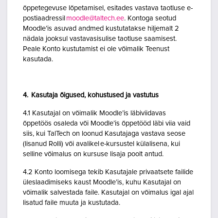
õppetegevuse lõpetamisel, esitades vastava taotluse e-
postiaadressil
moodle@taltech.ee
. Kontoga seotud
Moodle’is asuvad andmed kustutatakse hiljemalt 2
nädala jooksul vastavasisulise taotluse saamisest.
Peale Konto kustutamist ei ole võimalik Teenust
kasutada.
4. Kasutaja õigused, kohustused ja vastutus
4.1 Kasutajal on võimalik Moodle’is läbiviidavas
õppetöös osaleda või Moodle’is õppetööd läbi viia vaid
siis, kui TalTech on loonud Kasutajaga vastava seose
(lisanud Rolli) või avalikel e-kursustel külalisena, kui
selline võimalus on kursuse lisaja poolt antud.
4.2 Konto loomisega tekib Kasutajale privaatsete failide
üleslaadimiseks kaust Moodle’is, kuhu Kasutajal on
võimalik salvestada faile. Kasutajal on võimalus igal ajal
lisatud faile muuta ja kustutada.