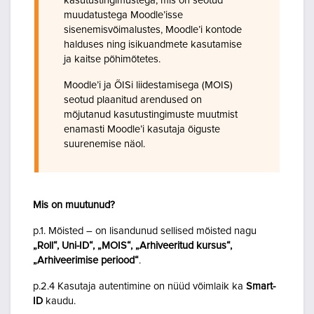
kasutustingimustega, mis on seotud
muudatustega Moodle’isse
sisenemisvõimalustes, Moodle’i kontode
halduses ning isikuandmete kasutamise
ja kaitse põhimõtetes.
Moodle’i ja ÕISi liidestamisega (MOIS)
seotud plaanitud arendused on
mõjutanud kasutustingimuste muutmist
enamasti Moodle’i kasutaja õiguste
suurenemise näol.
Mis on muutunud?
p.1. Mõisted – on lisandunud sellised mõisted nagu
„Roll“, Uni-ID“, „MOIS“, „Arhiveeritud kursus“,
„Arhiveerimise periood“
.
p.2.4 Kasutaja autentimine on nüüd võimlaik ka
Smart-
ID
kaudu.