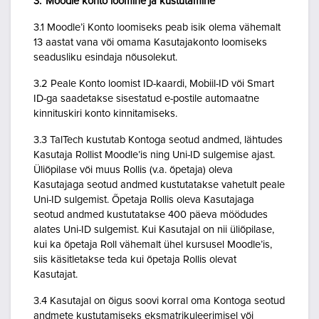
3. Moodle konto loomine ja kustutamine
3.1 Moodle’i Konto loomiseks peab isik olema vähemalt
13 aastat vana või omama Kasutajakonto loomiseks
seadusliku esindaja nõusolekut.
3.2 Peale Konto loomist ID-kaardi, Mobiil-ID või Smart
ID-ga saadetakse sisestatud e-postile automaatne
kinnituskiri konto kinnitamiseks.
3.3 TalTech kustutab Kontoga seotud andmed, lähtudes
Kasutaja Rollist Moodle’is ning Uni-ID sulgemise ajast.
Üliõpilase või muus Rollis (v.a. õpetaja) oleva
Kasutajaga seotud andmed kustutatakse vahetult peale
Uni-ID sulgemist. Õpetaja Rollis oleva Kasutajaga
seotud andmed kustutatakse 400 päeva möödudes
alates Uni-ID sulgemist. Kui Kasutajal on nii üliõpilase,
kui ka õpetaja Roll vähemalt ühel kursusel Moodle’is,
siis käsitletakse teda kui õpetaja Rollis olevat
Kasutajat.
3.4 Kasutajal on õigus soovi korral oma Kontoga seotud
andmete kustutamiseks eksmatrikuleerimisel või