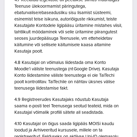
Teenuse ülekoormamist päringutega,
ebaturvalise/ebaseadusliku sisu lisamist süsteemi,
esinemist teise isikuna, autoriõiguste rikkumist, teiste
Kasutajate Kontodele ligipääsu üritamine mistahes viisil,
tahtlikult möödaminek või selle üritamine piirangutest
seoses juurdepääsuga Teenusele, vm etteheidetav
käitumine või sellisele käitumisele kaasa aitamine
Kasutaja poolt.
4.8 Kasutajal on võimalus liidestada oma Konto
Moodle’i väliste teenustega (nt Google Drive). Kasutaja
Konto liidestamine väliste teenustega ei ole TalTechi
poolt kontrollitav. TalTechile on nähtav üksnes välise
teenusega liidestamise fakt.
4.9 Registreerudes Kasutajaks nõustub Kasutaja
saama e-posti teel Teenusega seotud teateid, mida on
Kasutajal võimalik profiili sätete all seadistada.
4.10 Kasutajal on õigus saada ligipääs MOISi kaudu
loodud ja Arhiveeritud kursusele, millele on ta
registreeritud. Eelduseks on aktiivse Uni-ID olemasolu