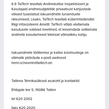
6.9 TalTech teavitab Andmekaitse Inspektsiooni ja
Kasutajaid andmesubjektide privaatsust kahjustada
võivast tuvastatud isikuandmete turvanõuete
rikkumisest. Lisaks, TalTech teavitab küberintsidendist
Riigi Infosüsteemi Ametit. TalTech võtab viivitamata
kasutusele sobivad meetmed, et leevendada volitamata
andmete kasutamisest tekkivat võimalikku kahju.
Isikuandmete töötlemise ja kaitse küsimustega on
võimalik pöörduda e-posti aadressil
henri.schasmin@taltech.ee.
Tallinna Tehnikaülikooli asukoht ja kontaktid:
Ehitajate tee 5, 19086 Tallinn
tel 620 2002
faks 620 2020