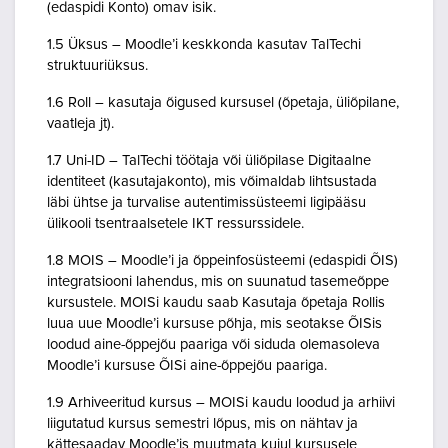
(edaspidi Konto) omav isik.
1.5 Üksus – Moodle’i keskkonda kasutav TalTechi
struktuuriüksus.
1.6 Roll – kasutaja õigused kursusel (õpetaja, üliõpilane,
vaatleja jt).
1.7 Uni-ID – TalTechi töötaja või üliõpilase Digitaalne
identiteet (kasutajakonto), mis võimaldab lihtsustada
läbi ühtse ja turvalise autentimissüsteemi ligipääsu
ülikooli tsentraalsetele IKT ressurssidele.
1.8 MOIS – Moodle’i ja õppeinfosüsteemi (edaspidi ÕIS)
integratsiooni lahendus, mis on suunatud tasemeõppe
kursustele. MOISi kaudu saab Kasutaja õpetaja Rollis
luua uue Moodle’i kursuse põhja, mis seotakse ÕISis
loodud aine-õppejõu paariga või siduda olemasoleva
Moodle’i kursuse ÕISi aine-õppejõu paariga.
1.9 Arhiveeritud kursus – MOISi kaudu loodud ja arhiivi
liigutatud kursus semestri lõpus, mis on nähtav ja
kättesaadav Moodle’is muutmata kujul kursusele