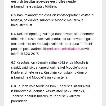
eest (sh teavitustegevuse eest) olles nende
isikuandmete vastutav töötleja.
6.5 Kasutajaandmete osas on koostööpartner volitatud
töötleja, pakkudes TalTechile Moodle majutus- ja
haldusteenust.
6.6 Kõikide õppetegevusega kaasnevate isikuandmete
töötlemise küsimustes või seadusest tulenevate õiguste
teostamiseks on Kasutajal võimalik pöörduda TalTechi
poole e-posti aadressil
henri.schasmin@taltech.ee
või
telefonil 620 2017.
6.7 Kasutajal on võimalik näha kõiki enda Moodle’is
sisalduvaid isikuandmeid igal hetkel Moodle’is oma
Konto andmete osas. Kasutaja kohustub hoidma on
isikuandmeid Moodle’is ajakohastena.
6.8 TalTech võib töödelda kõiki Teenuses sisalduvaid
isikuandmeid Teenuse kasutajatoe pakkumiseks,
Teenuse analüüsimiseks, et Teenuse kvaliteeti
parendada.