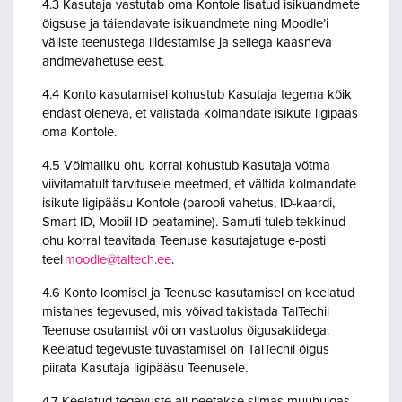
4.3 Kasutaja vastutab oma Kontole lisatud isikuandmete
õigsuse ja täiendavate isikuandmete ning Moodle’i
väliste teenustega liidestamise ja sellega kaasneva
andmevahetuse eest.
4.4 Konto kasutamisel kohustub Kasutaja tegema kõik
endast oleneva, et välistada kolmandate isikute ligipääs
oma Kontole.
4.5 Võimaliku ohu korral kohustub Kasutaja võtma
viivitamatult tarvitusele meetmed, et vältida kolmandate
isikute ligipääsu Kontole (parooli vahetus, ID-kaardi,
Smart-ID, Mobiil-ID peatamine). Samuti tuleb tekkinud
ohu korral teavitada Teenuse kasutajatuge e-posti
teel
moodle@taltech.ee
.
4.6 Konto loomisel ja Teenuse kasutamisel on keelatud
mistahes tegevused, mis võivad takistada TalTechil
Teenuse osutamist või on vastuolus õigusaktidega.
Keelatud tegevuste tuvastamisel on TalTechil õigus
piirata Kasutaja ligipääsu Teenusele.
4.7 Keelatud tegevuste all peetakse silmas muuhulgas