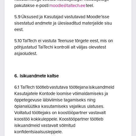
pakutakse e-posti
moodle@taltech.ee
teel.
5.9 Üksused ja Kasutajad vastutavad Moodle’isse
sisestatud andmete ja üleslaaditud materjalide sisu
eest.
5.10 TalTech ei vastuta Teenuse tõrgete eest, mis on
põhjustatud TalTechi kontrolli alt väljas olevatest
asjaoludest.
6. Isikuandmete kaitse
6.1 TalTech töötleb vastutava töötlejana isikuandmeid
Kasutajatele Kontode loomise võimaldamiseks ja
õppetegevuse läbiviimise tagamiseks ning
õpianalüütika kasutamiseks vajalikus ulatuses.
Volitatud töötlejaks on koostööpartner vastavalt
koostöö kokkuleppele. Koostööpartner töötleb
isikuandmeid vastavalt sõlmitud
konfidentsiaalsusleppele.