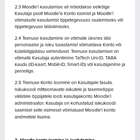
2.3 Moodle’i kasutamise all mõeldakse eelkõige
Kasutaja poolt Moodle’is Konto loomist ja Moodle’i
võimaluste kasutamist õppetegevuses osalemiseks või
õppetegevuse läbiviimiseks.
2.4 Teenuse kasutamine on võimalik üksnes läbi
personaalse ja isiku tuvastamist võimaldava Konto või
külalisligipääsu vahendusel. Teenuse kasutamisel on
võimalik Kasutaja autentimine TalTech Uni-ID, TARA
kaudu (ID-kaart, Mobiil-ID, Smart-ID) või kasutajanime ja
parooliga.
2.5 Teenuse Konto loomine on Kasutajale tasuta.
Isikukoodi mitteomavate isikutele ja tasemeõppe
välistele õppijatele loob kasutajakonto Moodle’i
administraator. Kasutaja on kohustatud isikukoodi
saamisel selle esimesel võimalusel Moodle’i konto
andmetele lisama.