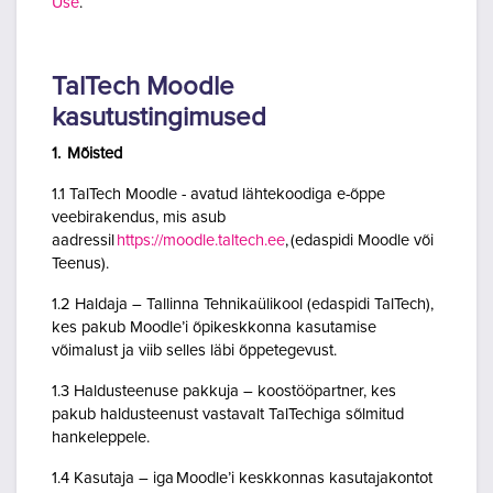
Use
.
TalTech Moodle
kasutustingimused
1. Mõisted
1.1 TalTech Moodle - avatud lähtekoodiga e-õppe
veebirakendus, mis asub
aadressil
https://moodle.taltech.ee
, (edaspidi Moodle või
Teenus).
1.2 Haldaja – Tallinna Tehnikaülikool (edaspidi TalTech),
kes pakub Moodle’i õpikeskkonna kasutamise
võimalust ja viib selles läbi õppetegevust.
1.3 Haldusteenuse pakkuja – koostööpartner, kes
pakub haldusteenust vastavalt TalTechiga sõlmitud
hankeleppele.
1.4 Kasutaja – iga Moodle’i keskkonnas kasutajakontot