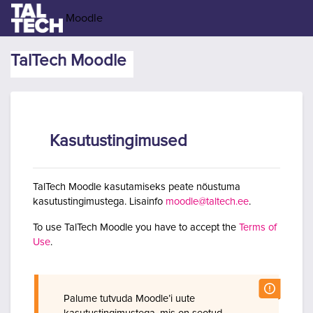
Jäta vahele peasisuni
Moodle
TalTech Moodle
Kasutustingimused
TalTech Moodle kasutamiseks peate nõustuma
kasutustingimustega. Lisainfo
moodle@taltech.ee
.
To use TalTech Moodle you have to accept the
Terms of
Use
.
Palume tutvuda Moodle’i uute