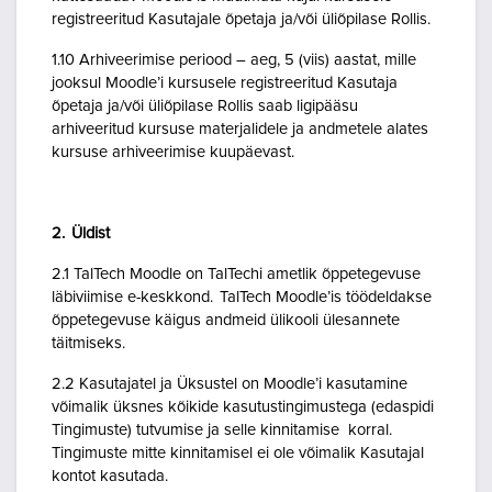
registreeritud Kasutajale õpetaja ja/või üliõpilase Rollis.
1.10 Arhiveerimise periood – aeg, 5 (viis) aastat, mille
jooksul Moodle’i kursusele registreeritud Kasutaja
õpetaja ja/või üliõpilase Rollis saab ligipääsu
arhiveeritud kursuse materjalidele ja andmetele alates
kursuse arhiveerimise kuupäevast.
2. Üldist
2.1 TalTech Moodle on TalTechi ametlik õppetegevuse
läbiviimise e-keskkond. TalTech Moodle’is töödeldakse
õppetegevuse käigus andmeid ülikooli ülesannete
täitmiseks.
2.2 Kasutajatel ja Üksustel on Moodle’i kasutamine
võimalik üksnes kõikide kasutustingimustega (edaspidi
Tingimuste) tutvumise ja selle kinnitamise korral.
Tingimuste mitte kinnitamisel ei ole võimalik Kasutajal
kontot kasutada.