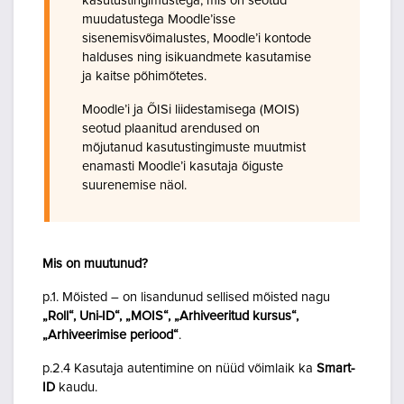
kasutustingimustega, mis on seotud
muudatustega Moodle’isse
sisenemisvõimalustes, Moodle’i kontode
halduses ning isikuandmete kasutamise
ja kaitse põhimõtetes.
Moodle’i ja ÕISi liidestamisega (MOIS)
seotud plaanitud arendused on
mõjutanud kasutustingimuste muutmist
enamasti Moodle’i kasutaja õiguste
suurenemise näol.
Mis on muutunud?
p.1. Mõisted – on lisandunud sellised mõisted nagu
„Roll“, Uni-ID“, „MOIS“, „Arhiveeritud kursus“,
„Arhiveerimise periood“
.
p.2.4 Kasutaja autentimine on nüüd võimlaik ka
Smart-
ID
kaudu.