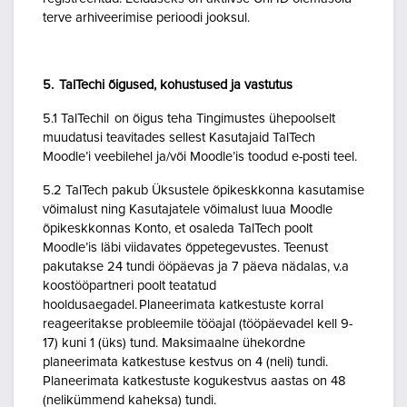
terve arhiveerimise perioodi jooksul.
5. TalTechi õigused, kohustused ja vastutus
5.1 TalTechil on õigus teha Tingimustes ühepoolselt
muudatusi teavitades sellest Kasutajaid TalTech
Moodle’i veebilehel ja/või Moodle’is toodud e-posti teel.
5.2 TalTech pakub Üksustele õpikeskkonna kasutamise
võimalust ning Kasutajatele võimalust luua Moodle
õpikeskkonnas Konto, et osaleda TalTech poolt
Moodle’is läbi viidavates õppetegevustes. Teenust
pakutakse 24 tundi ööpäevas ja 7 päeva nädalas, v.a
koostööpartneri poolt teatatud
hooldusaegadel. Planeerimata katkestuste korral
reageeritakse probleemile tööajal (tööpäevadel kell 9-
17) kuni 1 (üks) tund. Maksimaalne ühekordne
planeerimata katkestuse kestvus on 4 (neli) tundi.
Planeerimata katkestuste kogukestvus aastas on 48
(nelikümmend kaheksa) tundi.