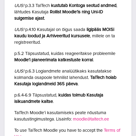
UUS!
p.3.3 TalTech
kustutab Kontoga seotud andmed
,
lähtudes Kasutaja
Rollist Moodle’is ning Uni-ID
sulgemise ajast
.
UUS!
p.4.10 Kasutajal on õigus saada
ligipääs MOISi
kaudu loodud ja Arhiveeritud kursusele
, millele on ta
registreeritud.
p.5.2 Täpsustatud, kuidas reageeritakse probleemile
Moodle’i planeerimata katkestuste korral
.
UUS!
p.6.3 Logiandmete analüütikaks kasutatakse
kolmanda osapoole tehnilist lahendust.
TalTech hoiab
Kasutaja logiandmeid 365 päeva
.
p.6.4-6.9 Täpsustatud,
kuidas toimub Kasutaja
isikuandmete kaitse
.
TalTech Moodle’i kasutamiseks peate nõustuma
kasutustingimustega. Lisainfo:
moodle@taltech.ee
To use TalTech Moodle you have to accept the
Terms of