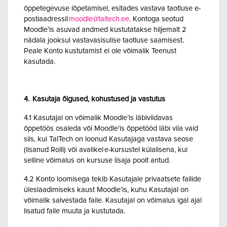
õppetegevuse lõpetamisel, esitades vastava taotluse e-
postiaadressil
moodle@taltech.ee
. Kontoga seotud
Moodle’is asuvad andmed kustutatakse hiljemalt 2
nädala jooksul vastavasisulise taotluse saamisest.
Peale Konto kustutamist ei ole võimalik Teenust
kasutada.
4. Kasutaja õigused, kohustused ja vastutus
4.1 Kasutajal on võimalik Moodle’is läbiviidavas
õppetöös osaleda või Moodle’is õppetööd läbi viia vaid
siis, kui TalTech on loonud Kasutajaga vastava seose
(lisanud Rolli) või avalikel e-kursustel külalisena, kui
selline võimalus on kursuse lisaja poolt antud.
4.2 Konto loomisega tekib Kasutajale privaatsete failide
üleslaadimiseks kaust Moodle’is, kuhu Kasutajal on
võimalik salvestada faile. Kasutajal on võimalus igal ajal
lisatud faile muuta ja kustutada.