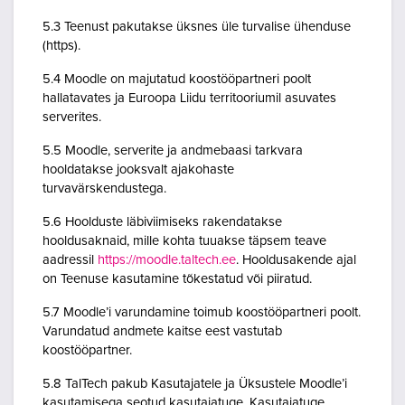
5.3 Teenust pakutakse üksnes üle turvalise ühenduse
(https).
5.4 Moodle on majutatud koostööpartneri poolt
hallatavates ja Euroopa Liidu territooriumil asuvates
serverites.
5.5 Moodle, serverite ja andmebaasi tarkvara
hooldatakse jooksvalt ajakohaste
turvavärskendustega.
5.6 Hoolduste läbiviimiseks rakendatakse
hooldusaknaid, mille kohta tuuakse täpsem teave
aadressil
https://moodle.taltech.ee
. Hooldusakende ajal
on Teenuse kasutamine tõkestatud või piiratud.
5.7 Moodle’i varundamine toimub koostööpartneri poolt.
Varundatud andmete kaitse eest vastutab
koostööpartner.
5.8 TalTech pakub Kasutajatele ja Üksustele Moodle’i
kasutamisega seotud kasutajatuge. Kasutajatuge