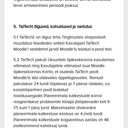
terve arhiveerimise perioodi jooksul.
5. TalTechi õigused, kohustused ja vastutus
5.1 TalTechil on õigus teha Tingimustes ühepoolselt
muudatusi teavitades sellest Kasutajaid TalTech
Moodle’i veebilehel ja/või Moodle’is toodud e-posti teel.
5.2 TalTech pakub Üksustele õpikeskkonna kasutamise
võimalust ning Kasutajatele võimalust luua Moodle
õpikeskkonnas Konto, et osaleda TalTech poolt
Moodle’is läbi viidavates õppetegevustes. Teenust
pakutakse 24 tundi ööpäevas ja 7 päeva nädalas, v.a
koostööpartneri poolt teatatud
hooldusaegadel. Planeerimata katkestuste korral
reageeritakse probleemile tööajal (tööpäevadel kell 9-
17) kuni 1 (üks) tund. Maksimaalne ühekordne
planeerimata katkestuse kestvus on 4 (neli) tundi.
Planeerimata katkestuste kogukestvus aastas on 48
(nelikümmend kaheksa) tundi.