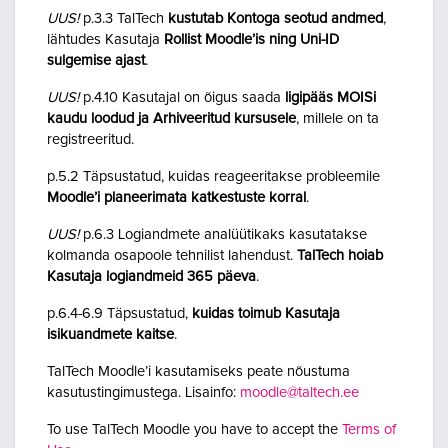
UUS!
p.3.3 TalTech
kustutab Kontoga seotud andmed
,
lähtudes Kasutaja
Rollist Moodle’is ning Uni-ID
sulgemise ajast
.
UUS!
p.4.10 Kasutajal on õigus saada
ligipääs MOISi
kaudu loodud ja Arhiveeritud kursusele
, millele on ta
registreeritud.
p.5.2 Täpsustatud, kuidas reageeritakse probleemile
Moodle’i planeerimata katkestuste korral
.
UUS!
p.6.3 Logiandmete analüütikaks kasutatakse
kolmanda osapoole tehnilist lahendust.
TalTech hoiab
Kasutaja logiandmeid 365 päeva
.
p.6.4-6.9 Täpsustatud,
kuidas toimub Kasutaja
isikuandmete kaitse
.
TalTech Moodle’i kasutamiseks peate nõustuma
kasutustingimustega. Lisainfo:
moodle@taltech.ee
To use TalTech Moodle you have to accept the
Terms of