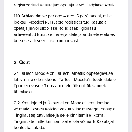
registreeritud Kasutajale õpetaja ja/või üliõpilase Rollis.
1.10 Arhiveerimise periood – aeg, 5 (viis) aastat, mille
jooksul Moodle’i kursusele registreeritud Kasutaja
õpetaja ja/või üliõpilase Rollis saab ligipääsu
arhiveeritud kursuse materjalidele ja andmetele alates
kursuse arhiveerimise kuupäevast.
2. Üldist
2.1 TalTech Moodle on TalTechi ametlik õppetegevuse
läbiviimise e-keskkond. TalTech Moodle’is töödeldakse
õppetegevuse käigus andmeid ülikooli ülesannete
täitmiseks.
2.2 Kasutajatel ja Üksustel on Moodle’i kasutamine
võimalik üksnes kõikide kasutustingimustega (edaspidi
Tingimuste) tutvumise ja selle kinnitamise korral.
Tingimuste mitte kinnitamisel ei ole võimalik Kasutajal
kontot kasutada.