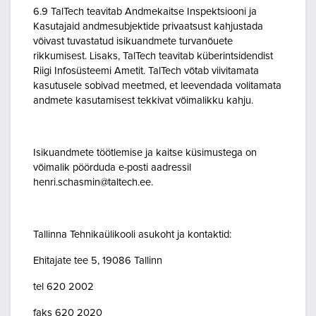
6.9 TalTech teavitab Andmekaitse Inspektsiooni ja
Kasutajaid andmesubjektide privaatsust kahjustada
võivast tuvastatud isikuandmete turvanõuete
rikkumisest. Lisaks, TalTech teavitab küberintsidendist
Riigi Infosüsteemi Ametit. TalTech võtab viivitamata
kasutusele sobivad meetmed, et leevendada volitamata
andmete kasutamisest tekkivat võimalikku kahju.
Isikuandmete töötlemise ja kaitse küsimustega on
võimalik pöörduda e-posti aadressil
henri.schasmin@taltech.ee.
Tallinna Tehnikaülikooli asukoht ja kontaktid:
Ehitajate tee 5, 19086 Tallinn
tel 620 2002
faks 620 2020