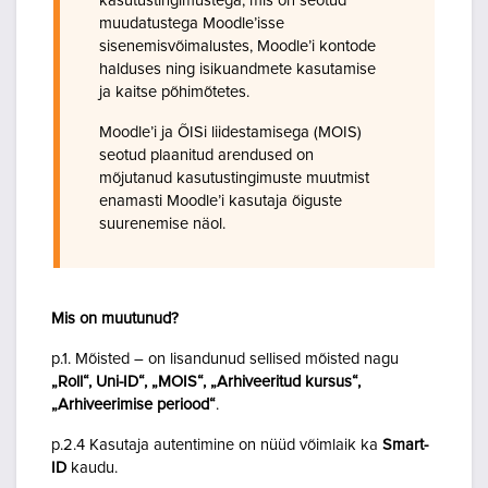
kasutustingimustega, mis on seotud
muudatustega Moodle’isse
sisenemisvõimalustes, Moodle’i kontode
halduses ning isikuandmete kasutamise
ja kaitse põhimõtetes.
Moodle’i ja ÕISi liidestamisega (MOIS)
seotud plaanitud arendused on
mõjutanud kasutustingimuste muutmist
enamasti Moodle’i kasutaja õiguste
suurenemise näol.
Mis on muutunud?
p.1. Mõisted – on lisandunud sellised mõisted nagu
„Roll“, Uni-ID“, „MOIS“, „Arhiveeritud kursus“,
„Arhiveerimise periood“
.
p.2.4 Kasutaja autentimine on nüüd võimlaik ka
Smart-
ID
kaudu.