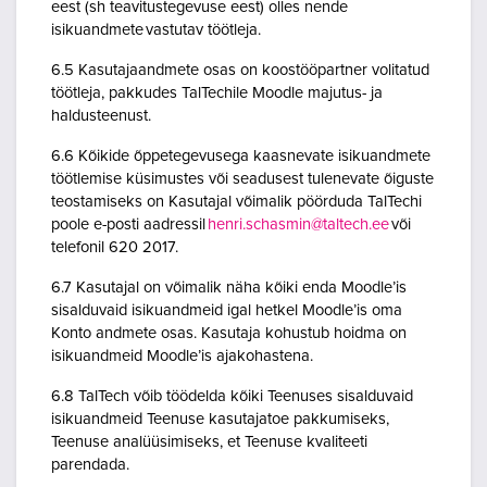
eest (sh teavitustegevuse eest) olles nende
isikuandmete vastutav töötleja.
6.5 Kasutajaandmete osas on koostööpartner volitatud
töötleja, pakkudes TalTechile Moodle majutus- ja
haldusteenust.
6.6 Kõikide õppetegevusega kaasnevate isikuandmete
töötlemise küsimustes või seadusest tulenevate õiguste
teostamiseks on Kasutajal võimalik pöörduda TalTechi
poole e-posti aadressil
henri.schasmin@taltech.ee
või
telefonil 620 2017.
6.7 Kasutajal on võimalik näha kõiki enda Moodle’is
sisalduvaid isikuandmeid igal hetkel Moodle’is oma
Konto andmete osas. Kasutaja kohustub hoidma on
isikuandmeid Moodle’is ajakohastena.
6.8 TalTech võib töödelda kõiki Teenuses sisalduvaid
isikuandmeid Teenuse kasutajatoe pakkumiseks,
Teenuse analüüsimiseks, et Teenuse kvaliteeti
parendada.