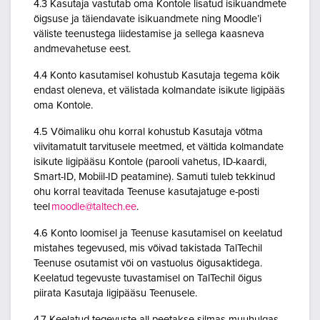
4.3 Kasutaja vastutab oma Kontole lisatud isikuandmete
õigsuse ja täiendavate isikuandmete ning Moodle’i
väliste teenustega liidestamise ja sellega kaasneva
andmevahetuse eest.
4.4 Konto kasutamisel kohustub Kasutaja tegema kõik
endast oleneva, et välistada kolmandate isikute ligipääs
oma Kontole.
4.5 Võimaliku ohu korral kohustub Kasutaja võtma
viivitamatult tarvitusele meetmed, et vältida kolmandate
isikute ligipääsu Kontole (parooli vahetus, ID-kaardi,
Smart-ID, Mobiil-ID peatamine). Samuti tuleb tekkinud
ohu korral teavitada Teenuse kasutajatuge e-posti
teel
moodle@taltech.ee
.
4.6 Konto loomisel ja Teenuse kasutamisel on keelatud
mistahes tegevused, mis võivad takistada TalTechil
Teenuse osutamist või on vastuolus õigusaktidega.
Keelatud tegevuste tuvastamisel on TalTechil õigus
piirata Kasutaja ligipääsu Teenusele.
4.7 Keelatud tegevuste all peetakse silmas muuhulgas