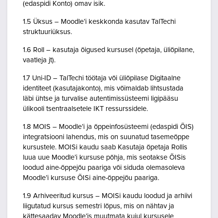
(edaspidi Konto) omav isik.
1.5 Üksus – Moodle’i keskkonda kasutav TalTechi
struktuuriüksus.
1.6 Roll – kasutaja õigused kursusel (õpetaja, üliõpilane,
vaatleja jt).
1.7 Uni-ID – TalTechi töötaja või üliõpilase Digitaalne
identiteet (kasutajakonto), mis võimaldab lihtsustada
läbi ühtse ja turvalise autentimissüsteemi ligipääsu
ülikooli tsentraalsetele IKT ressurssidele.
1.8 MOIS – Moodle’i ja õppeinfosüsteemi (edaspidi ÕIS)
integratsiooni lahendus, mis on suunatud tasemeõppe
kursustele. MOISi kaudu saab Kasutaja õpetaja Rollis
luua uue Moodle’i kursuse põhja, mis seotakse ÕISis
loodud aine-õppejõu paariga või siduda olemasoleva
Moodle’i kursuse ÕISi aine-õppejõu paariga.
1.9 Arhiveeritud kursus – MOISi kaudu loodud ja arhiivi
liigutatud kursus semestri lõpus, mis on nähtav ja
kättesaadav Moodle’is muutmata kujul kursusele