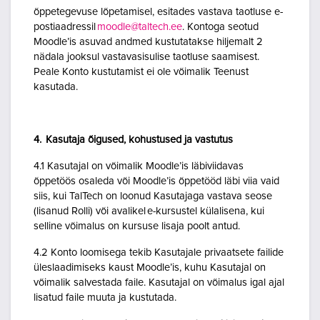
õppetegevuse lõpetamisel, esitades vastava taotluse e-
postiaadressil
moodle@taltech.ee
. Kontoga seotud
Moodle’is asuvad andmed kustutatakse hiljemalt 2
nädala jooksul vastavasisulise taotluse saamisest.
Peale Konto kustutamist ei ole võimalik Teenust
kasutada.
4. Kasutaja õigused, kohustused ja vastutus
4.1 Kasutajal on võimalik Moodle’is läbiviidavas
õppetöös osaleda või Moodle’is õppetööd läbi viia vaid
siis, kui TalTech on loonud Kasutajaga vastava seose
(lisanud Rolli) või avalikel e-kursustel külalisena, kui
selline võimalus on kursuse lisaja poolt antud.
4.2 Konto loomisega tekib Kasutajale privaatsete failide
üleslaadimiseks kaust Moodle’is, kuhu Kasutajal on
võimalik salvestada faile. Kasutajal on võimalus igal ajal
lisatud faile muuta ja kustutada.