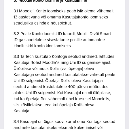
3. Moodle konto loomine ja kustutamine
3.1 Moodle’i Konto loomiseks peab isik olema vähemalt
13 aastat vana või omama Kasutajakonto loomiseks
seadusliku esindaja nõusolekut.
3.2 Peale Konto loomist ID-kaardi, Mobiil-ID või Smart
ID-ga saadetakse sisestatud e-postile automaatne
kinnituskiri konto kinnitamiseks.
3.3 TalTech kustutab Kontoga seotud andmed, lähtudes
Kasutaja Rollist Moodle’is ning Uni-ID sulgemise ajast.
Üliõpilase või muus Rollis (v.a. õpetaja) oleva
Kasutajaga seotud andmed kustutatakse vahetult peale
Uni-ID sulgemist. Õpetaja Rollis oleva Kasutajaga
seotud andmed kustutatakse 400 päeva möödudes
alates Uni-ID sulgemist. Kui Kasutajal on nii üliõpilase,
kui ka õpetaja Roll vähemalt ühel kursusel Moodle’is,
siis käsitletakse teda kui õpetaja Rollis olevat
Kasutajat.
3.4 Kasutajal on õigus soovi korral oma Kontoga seotud
andmete kustutamiseks eksmatrikuleerimisel või