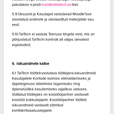
pakutakse e-posti
moodle@taltech.ee
teel.
5.9 Üksused ja Kasutajad vastutavad Moodle’isse
sisestatud andmete ja üleslaaditud materjalide sisu
eest.
5.10 TalTech ei vastuta Teenuse tõrgete eest, mis on
põhjustatud TalTechi kontrolli alt väljas olevatest
asjaoludest.
6. Isikuandmete kaitse
6.1 TalTech töötleb vastutava töötlejana isikuandmeid
Kasutajatele Kontode loomise võimaldamiseks ja
õppetegevuse läbiviimise tagamiseks ning
õpianalüütika kasutamiseks vajalikus ulatuses.
Volitatud töötlejaks on koostööpartner vastavalt
koostöö kokkuleppele. Koostööpartner töötleb
isikuandmeid vastavalt sõlmitud
konfidentsiaalsusleppele.