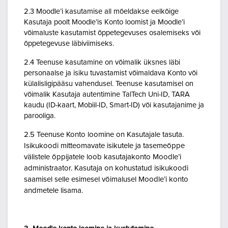
2.3 Moodle’i kasutamise all mõeldakse eelkõige
Kasutaja poolt Moodle’is Konto loomist ja Moodle’i
võimaluste kasutamist õppetegevuses osalemiseks või
õppetegevuse läbiviimiseks.
2.4 Teenuse kasutamine on võimalik üksnes läbi
personaalse ja isiku tuvastamist võimaldava Konto või
külalisligipääsu vahendusel. Teenuse kasutamisel on
võimalik Kasutaja autentimine TalTech Uni-ID, TARA
kaudu (ID-kaart, Mobiil-ID, Smart-ID) või kasutajanime ja
parooliga.
2.5 Teenuse Konto loomine on Kasutajale tasuta.
Isikukoodi mitteomavate isikutele ja tasemeõppe
välistele õppijatele loob kasutajakonto Moodle’i
administraator. Kasutaja on kohustatud isikukoodi
saamisel selle esimesel võimalusel Moodle’i konto
andmetele lisama.