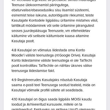
Teenuse ülekoormamist päringutega,
ebaturvalise/ebaseadusliku sisu lisamist süsteemi,
esinemist teise isikuna, autoriõiguste rikkumist, teiste
Kasutajate Kontodele ligipääsu üritamine mistahes viisil,
tahtlikult möödaminek või selle üritamine piirangutest
seoses juurdepääsuga Teenusele, vm etteheidetav
käitumine või sellisele käitumisele kaasa aitamine
Kasutaja poolt.
4.8 Kasutajal on võimalus liidestada oma Konto
Moodle’i väliste teenustega (nt Google Drive). Kasutaja
Konto liidestamine väliste teenustega ei ole TalTechi
poolt kontrollitav. TalTechile on nähtav üksnes välise
teenusega liidestamise fakt.
4.9 Registreerudes Kasutajaks nõustub Kasutaja
saama e-posti teel Teenusega seotud teateid, mida on
Kasutajal võimalik profiili sätete all seadistada.
4.10 Kasutajal on õigus saada ligipääs MOISi kaudu
loodud ja Arhiveeritud kursusele, millele on ta
registreeritud. Eelduseks on aktiivse Uni-ID olemasolu