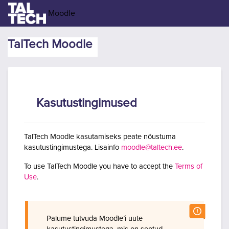
Jäta vahele peasisuni
Moodle
TalTech Moodle
Kasutustingimused
TalTech Moodle kasutamiseks peate nõustuma
kasutustingimustega. Lisainfo
moodle@taltech.ee
.
To use TalTech Moodle you have to accept the
Terms of
Use
.
Palume tutvuda Moodle’i uute