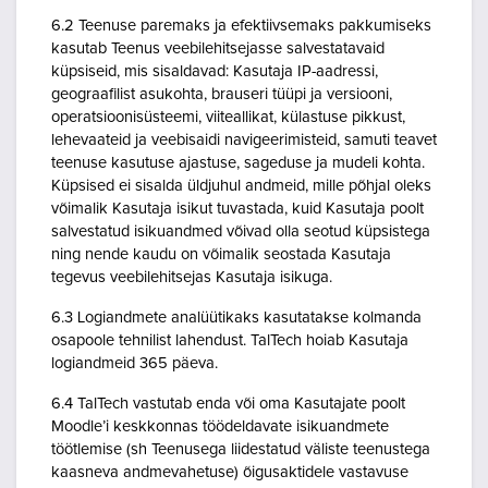
6.2 Teenuse paremaks ja efektiivsemaks pakkumiseks
kasutab Teenus veebilehitsejasse salvestatavaid
küpsiseid, mis sisaldavad: Kasutaja IP-aadressi,
geograafilist asukohta, brauseri tüüpi ja versiooni,
operatsioonisüsteemi, viiteallikat, külastuse pikkust,
lehevaateid ja veebisaidi navigeerimisteid, samuti teavet
teenuse kasutuse ajastuse, sageduse ja mudeli kohta.
Küpsised ei sisalda üldjuhul andmeid, mille põhjal oleks
võimalik Kasutaja isikut tuvastada, kuid Kasutaja poolt
salvestatud isikuandmed võivad olla seotud küpsistega
ning nende kaudu on võimalik seostada Kasutaja
tegevus veebilehitsejas Kasutaja isikuga.
6.3 Logiandmete analüütikaks kasutatakse kolmanda
osapoole tehnilist lahendust. TalTech hoiab Kasutaja
logiandmeid 365 päeva.
6.4 TalTech vastutab enda või oma Kasutajate poolt
Moodle’i keskkonnas töödeldavate isikuandmete
töötlemise (sh Teenusega liidestatud väliste teenustega
kaasneva andmevahetuse) õigusaktidele vastavuse