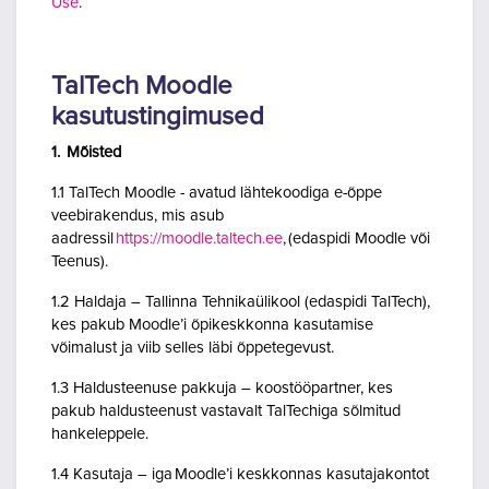
Use
.
TalTech Moodle
kasutustingimused
1. Mõisted
1.1 TalTech Moodle - avatud lähtekoodiga e-õppe
veebirakendus, mis asub
aadressil
https://moodle.taltech.ee
, (edaspidi Moodle või
Teenus).
1.2 Haldaja – Tallinna Tehnikaülikool (edaspidi TalTech),
kes pakub Moodle’i õpikeskkonna kasutamise
võimalust ja viib selles läbi õppetegevust.
1.3 Haldusteenuse pakkuja – koostööpartner, kes
pakub haldusteenust vastavalt TalTechiga sõlmitud
hankeleppele.
1.4 Kasutaja – iga Moodle’i keskkonnas kasutajakontot