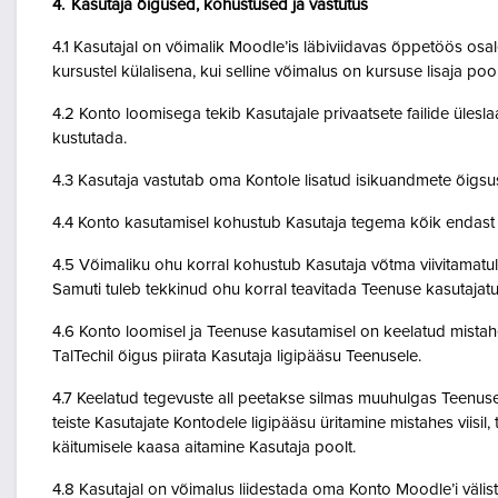
4. Kasutaja õigused, kohustused ja vastutus
4.1 Kasutajal on võimalik Moodle’is läbiviidavas õppetöös osale
kursustel külalisena, kui selline võimalus on kursuse lisaja po
4.2 Konto loomisega tekib Kasutajale privaatsete failide ülesla
kustutada.
4.3 Kasutaja vastutab oma Kontole lisatud isikuandmete õigsu
4.4 Konto kasutamisel kohustub Kasutaja tegema kõik endast o
4.5 Võimaliku ohu korral kohustub Kasutaja võtma viivitamatult
Samuti tuleb tekkinud ohu korral teavitada Teenuse kasutajatu
4.6 Konto loomisel ja Teenuse kasutamisel on keelatud mistah
TalTechil õigus piirata Kasutaja ligipääsu Teenusele.
4.7 Keelatud tegevuste all peetakse silmas muuhulgas Teenuse 
teiste Kasutajate Kontodele ligipääsu üritamine mistahes viisil
käitumisele kaasa aitamine Kasutaja poolt.
4.8 Kasutajal on võimalus liidestada oma Konto Moodle’i väliste