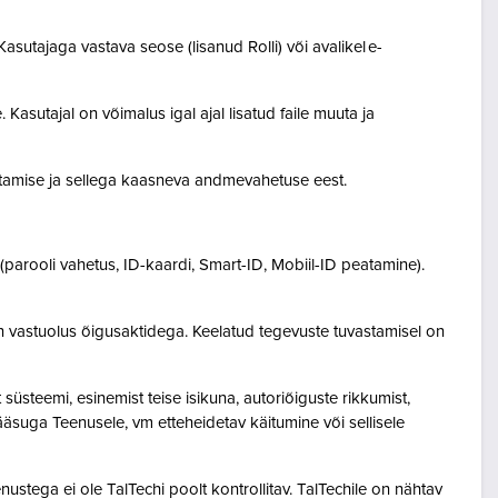
asutajaga vastava seose (lisanud Rolli) või avalikel e-
Kasutajal on võimalus igal ajal lisatud faile muuta ja
destamise ja sellega kaasneva andmevahetuse eest.
(parooli vahetus, ID-kaardi, Smart-ID, Mobiil-ID peatamine).
n vastuolus õigusaktidega. Keelatud tegevuste tuvastamisel on
steemi, esinemist teise isikuna, autoriõiguste rikkumist,
pääsuga Teenusele, vm etteheidetav käitumine või sellisele
ustega ei ole TalTechi poolt kontrollitav. TalTechile on nähtav