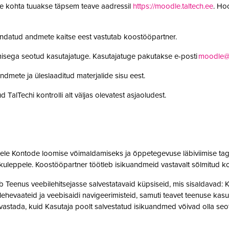
le kohta tuuakse täpsem teave aadressil
https://moodle.taltech.ee
. Ho
undatud andmete kaitse eest vastutab koostööpartner.
misega seotud kasutajatuge. Kasutajatuge pakutakse e-posti
moodle@t
ndmete ja üleslaaditud materjalide sisu eest.
 TalTechi kontrolli alt väljas olevatest asjaoludest.
jatele Kontode loomise võimaldamiseks ja õppetegevuse läbiviimise tag
kuleppele. Koostööpartner töötleb isikuandmeid vastavalt sõlmitud k
enus veebilehitsejasse salvestatavaid küpsiseid, mis sisaldavad: Kas
t, lehevaateid ja veebisaidi navigeerimisteid, samuti teavet teenuse ka
 tuvastada, kuid Kasutaja poolt salvestatud isikuandmed võivad olla 