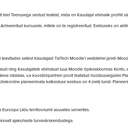
teel Teenusega seotud teateid, mida on Kasutajal võimalik profiili sä
rhiveeritud kursusele, millele on ta registreeritud. Eelduseks on akti
teavitades sellest Kasutajaid TalTech Moodle’i veebilehel ja/või Mood
st ning Kasutajatele võimalust luua Moodle õpikeskkonnas Konto, et 
eva nädalas, v.a koostööpartneri poolt teatatud hooldusaegadel. Pla
ne ühekordne planeerimata katkestuse kestvus on 4 (neli) tundi. Plan
 Euroopa Liidu territooriumil asuvates serverites.
oksvalt ajakohaste turvavärskendustega.