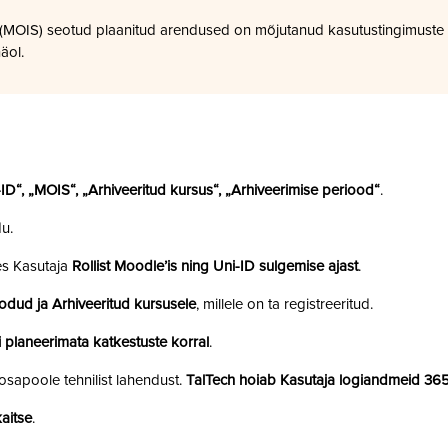
a (MOIS) seotud plaanitud arendused on mõjutanud kasutustingimuste
äol.
i-ID“, „MOIS“, „Arhiveeritud kursus“, „Arhiveerimise periood“
.
u.
es Kasutaja
Rollist Moodle’is ning Uni-ID sulgemise ajast
.
odud ja Arhiveeritud kursusele
, millele on ta registreeritud.
 planeerimata katkestuste korral
.
sapoole tehnilist lahendust.
TalTech hoiab Kasutaja logiandmeid 36
aitse
.