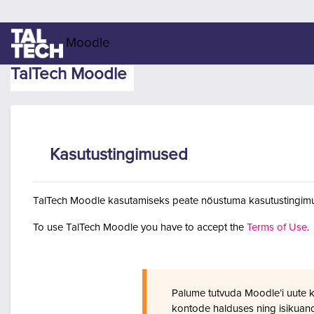
Jäta vahele peasisuni
Moodle
TalTech Moodle
Kasutustingimused
TalTech Moodle kasutamiseks peate nõustuma kasutustingimu
To use TalTech Moodle you have to accept the
Terms of Use
.
Palume tutvuda Moodle’i uute 
kontode halduses ning isikuan