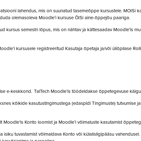
gratsiooni lahendus, mis on suunatud tasemeõppe kursustele. MOISi k
siduda olemasoleva Moodle’i kursuse ÕISi aine-õppejõu paariga.
atud kursus semestri lõpus, mis on nähtav ja kättesaadav Moodle’is muu
 Moodle’i kursusele registreeritud Kasutaja õpetaja ja/või üliõpilase Rol
mise e-keskkond. TalTech Moodle’is töödeldakse õppetegevuse käigus
snes kõikide kasutustingimustega (edaspidi Tingimuste) tutvumise ja se
lt Moodle’is Konto loomist ja Moodle’i võimaluste kasutamist õppet
a isiku tuvastamist võimaldava Konto või külalisligipääsu vahendusel