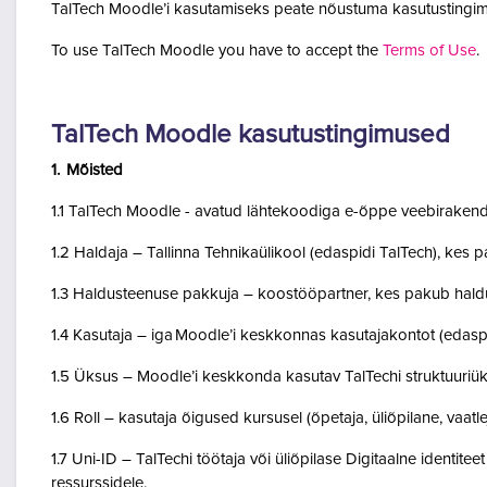
TalTech Moodle’i kasutamiseks peate nõustuma kasutustingim
To use TalTech Moodle you have to accept the
Terms of Use
.
TalTech Moodle kasutustingimused
1. Mõisted
1.1 TalTech Moodle - avatud lähtekoodiga e-õppe veebirakend
1.2 Haldaja – Tallinna Tehnikaülikool (edaspidi TalTech), kes
1.3 Haldusteenuse pakkuja – koostööpartner, kes pakub haldu
1.4 Kasutaja – iga Moodle’i keskkonnas kasutajakontot (edasp
1.5 Üksus – Moodle’i keskkonda kasutav TalTechi struktuuriü
1.6 Roll – kasutaja õigused kursusel (õpetaja, üliõpilane, vaatlej
1.7 Uni-ID – TalTechi töötaja või üliõpilase Digitaalne identitee
ressurssidele.