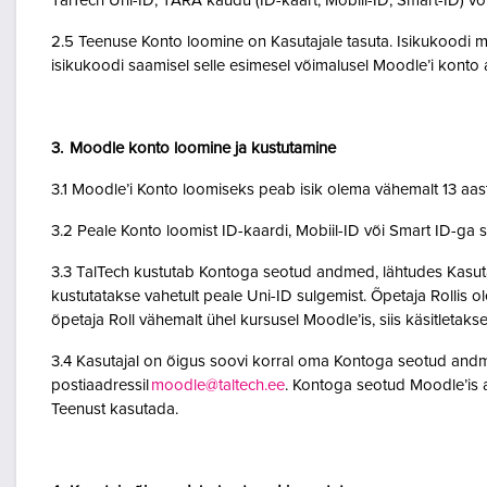
TalTech Uni-ID, TARA kaudu (ID-kaart, Mobiil-ID, Smart-ID) võ
2.5 Teenuse Konto loomine on Kasutajale tasuta. Isikukoodi mi
isikukoodi saamisel selle esimesel võimalusel Moodle’i kont
3. Moodle konto loomine ja kustutamine
3.1 Moodle’i Konto loomiseks peab isik olema vähemalt 13 aa
3.2 Peale Konto loomist ID-kaardi, Mobiil-ID või Smart ID-ga 
3.3 TalTech kustutab Kontoga seotud andmed, lähtudes Kasutaja
kustutatakse vahetult peale Uni-ID sulgemist. Õpetaja Rollis 
õpetaja Roll vähemalt ühel kursusel Moodle’is, siis käsitletakse
3.4 Kasutajal on õigus soovi korral oma Kontoga seotud andme
postiaadressil
moodle@taltech.ee
. Kontoga seotud Moodle’is a
Teenust kasutada.