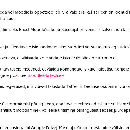
da või Moodle’is õppetööd läbi viia vaid siis, kui TalTech on loonud K
olt antud.
adimiseks kaust Moodle’is, kuhu Kasutajal on võimalik salvestada faile. 
se ja täiendavate isikuandmete ning Moodle’i väliste teenustega lii
leneva, et välistada kolmandate isikute ligipääs oma Kontole.
 tarvitusele meetmed, et vältida kolmandate isikute ligipääsu Kontole 
ge e-posti teel
moodle@taltech.ee
.
es tegevused, mis võivad takistada TalTechil Teenuse osutamist või o
ülekoormamist päringutega, ebaturvalise/ebaseadusliku sisu lisamist sü
, tahtlikult möödaminek või selle üritamine piirangutest seoses juurde
 teenustega (nt Google Drive). Kasutaja Konto liidestamine väliste teen