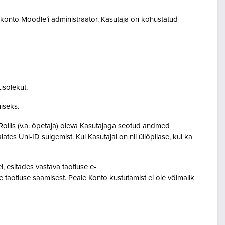
akonto Moodle’i administraator. Kasutaja on kohustatud
usolekut.
amiseks.
Rollis (v.a. õpetaja) oleva Kasutajaga seotud andmed
s Uni-ID sulgemist. Kui Kasutajal on nii üliõpilase, kui ka
 esitades vastava taotluse e-
 taotluse saamisest. Peale Konto kustutamist ei ole võimalik