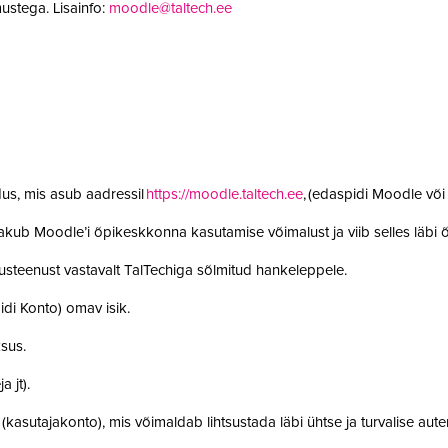
ustega. Lisainfo:
moodle@taltech.ee
us, mis asub aadressil
https://moodle.taltech.ee
, (edaspidi Moodle võ
 pakub Moodle’i õpikeskkonna kasutamise võimalust ja viib selles läb
steenust vastavalt TalTechiga sõlmitud hankeleppele.
idi Konto) omav isik.
ksus.
a jt).
t (kasutajakonto), mis võimaldab lihtsustada läbi ühtse ja turvalise aut