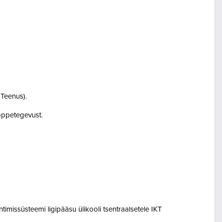
i Teenus).
i õppetegevust.
entimissüsteemi ligipääsu ülikooli tsentraalsetele IKT