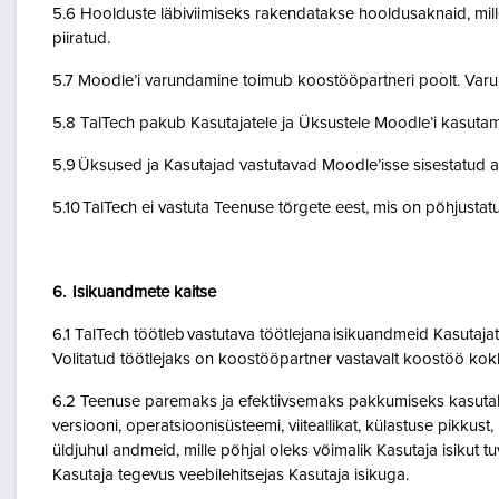
5.6 Hoolduste läbiviimiseks rakendatakse hooldusaknaid, mil
piiratud.
5.7 Moodle’i varundamine toimub koostööpartneri poolt. Var
5.8 TalTech pakub Kasutajatele ja Üksustele Moodle’i kasuta
5.9 Üksused ja Kasutajad vastutavad Moodle’isse sisestatud a
5.10 TalTech ei vastuta Teenuse tõrgete eest, mis on põhjustatud
6. Isikuandmete kaitse
6.1 TalTech töötleb vastutava töötlejana isikuandmeid Kasuta
Volitatud töötlejaks on koostööpartner vastavalt koostöö kok
6.2 Teenuse paremaks ja efektiivsemaks pakkumiseks kasutab Te
versiooni, operatsioonisüsteemi, viiteallikat, külastuse pikkus
üldjuhul andmeid, mille põhjal oleks võimalik Kasutaja isikut
Kasutaja tegevus veebilehitsejas Kasutaja isikuga.