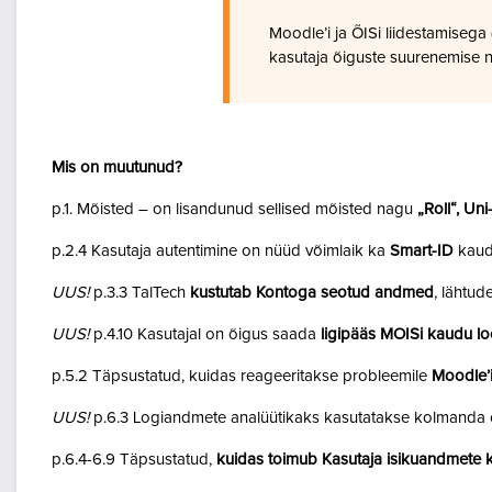
Moodle’i ja ÕISi liidestamiseg
kasutaja õiguste suurenemise n
Mis on muutunud?
p.1. Mõisted – on lisandunud sellised mõisted nagu
„Roll“, Un
p.2.4 Kasutaja autentimine on nüüd võimlaik ka
Smart-ID
kaud
UUS!
p.3.3 TalTech
kustutab Kontoga seotud andmed
, lähtud
UUS!
p.4.10 Kasutajal on õigus saada
ligipääs MOISi kaudu lo
p.5.2 Täpsustatud, kuidas reageeritakse probleemile
Moodle’i
UUS!
p.6.3 Logiandmete analüütikaks kasutatakse kolmanda o
p.6.4-6.9 Täpsustatud,
kuidas toimub Kasutaja isikuandmete k