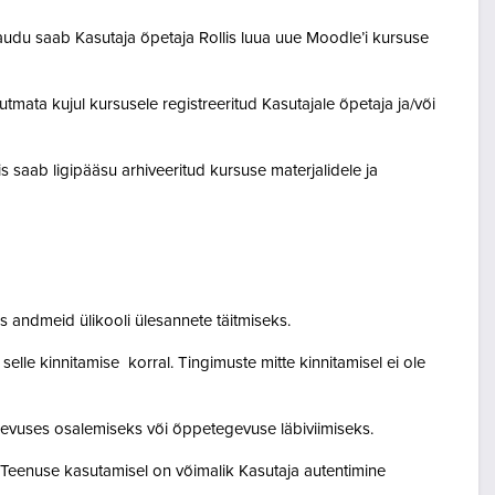
audu saab Kasutaja õpetaja Rollis luua uue Moodle’i kursuse
tmata kujul kursusele registreeritud Kasutajale õpetaja ja/või
lis saab ligipääsu arhiveeritud kursuse materjalidele ja
 andmeid ülikooli ülesannete täitmiseks.
lle kinnitamise korral. Tingimuste mitte kinnitamisel ei ole
egevuses osalemiseks või õppetegevuse läbiviimiseks.
. Teenuse kasutamisel on võimalik Kasutaja autentimine