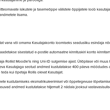
i kasutajanime ja parooliga.
tteomavate isikutele ja tasemeõppe välistele õppijatele loob kasutaj
o andmetele lisama.
stat vana või omama Kasutajakonto loomiseks seadusliku esindaja nõ
saadetakse sisestatud e-postile automaatne kinnituskiri konto kinnit
 Rollist Moodle’is ning Uni-ID sulgemise ajast. Üliõpilase või muus 
oleva Kasutajaga seotud andmed kustutatakse 400 päeva möödudes alate
 teda kui õpetaja Rollis olevat Kasutajat.
te kustutamiseks eksmatrikuleerimisel või õppetegevuse lõpetamisel,
suvad andmed kustutatakse hiljemalt 2 nädala jooksul vastavasisulise