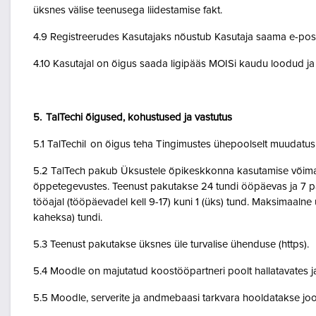
üksnes välise teenusega liidestamise fakt.
4.9 Registreerudes Kasutajaks nõustub Kasutaja saama e-posti 
4.10 Kasutajal on õigus saada ligipääs MOISi kaudu loodud ja A
5. TalTechi õigused, kohustused ja vastutus
5.1 TalTechil on õigus teha Tingimustes ühepoolselt muudatusi 
5.2 TalTech pakub Üksustele õpikeskkonna kasutamise võimalu
õppetegevustes. Teenust pakutakse 24 tundi ööpäevas ja 7 pä
tööajal (tööpäevadel kell 9-17) kuni 1 (üks) tund. Maksimaal
kaheksa) tundi.
5.3 Teenust pakutakse üksnes üle turvalise ühenduse (https).
5.4 Moodle on majutatud koostööpartneri poolt hallatavates ja
5.5 Moodle, serverite ja andmebaasi tarkvara hooldatakse jo