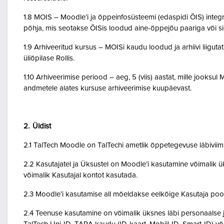
1.8 MOIS – Moodle’i ja õppeinfosüsteemi (edaspidi ÕIS) inte
põhja, mis seotakse ÕISis loodud aine-õppejõu paariga või 
1.9 Arhiveeritud kursus – MOISi kaudu loodud ja arhiivi liigut
üliõpilase Rollis.
1.10 Arhiveerimise periood – aeg, 5 (viis) aastat, mille jooksul
andmetele alates kursuse arhiveerimise kuupäevast.
2. Üldist
2.1 TalTech Moodle on TalTechi ametlik õppetegevuse läbivii
2.2 Kasutajatel ja Üksustel on Moodle’i kasutamine võimalik ük
võimalik Kasutajal kontot kasutada.
2.3 Moodle’i kasutamise all mõeldakse eelkõige Kasutaja poo
2.4 Teenuse kasutamine on võimalik üksnes läbi personaalse j