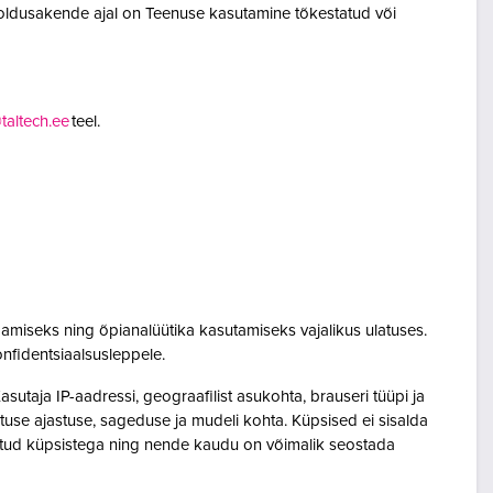
oldusakende ajal on Teenuse kasutamine tõkestatud või
altech.ee
teel.
amiseks ning õpianalüütika kasutamiseks vajalikus ulatuses.
onfidentsiaalsusleppele.
utaja IP-aadressi, geograafilist asukohta, brauseri tüüpi ja
sutuse ajastuse, sageduse ja mudeli kohta. Küpsised ei sisalda
seotud küpsistega ning nende kaudu on võimalik seostada