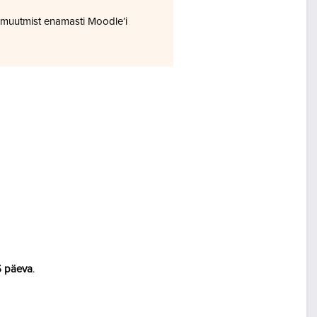
 muutmist enamasti Moodle’i
5 päeva
.