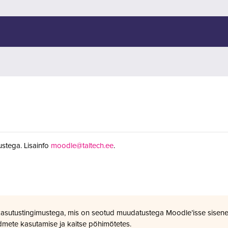
stega. Lisainfo
moodle@taltech.ee
.
kasutustingimustega, mis on seotud muudatustega Moodle’isse sisene
dmete kasutamise ja kaitse põhimõtetes.