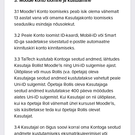
3. Moodle konto loomine ja kustutamine
3.1 Moodle’i Konto loomiseks peab isik olema vähemalt
13 aastat vana või omama Kasutajakonto loomiseks
seadusliku esindaja nõusolekut.
3.2 Peale Konto loomist ID-kaardi, Mobiil-ID või Smart
ID-ga saadetakse sisestatud e-postile automaatne
kinnituskiri konto kinnitamiseks.
3.3 TalTech kustutab Kontoga seotud andmed, lähtudes
Kasutaja Rollist Moodle’is ning Uni-ID sulgemise ajast.
Üliõpilase või muus Rollis (v.a. õpetaja) oleva
Kasutajaga seotud andmed kustutatakse vahetult peale
Uni-ID sulgemist. Õpetaja Rollis oleva Kasutajaga
seotud andmed kustutatakse 400 päeva möödudes
alates Uni-ID sulgemist. Kui Kasutajal on nii üliõpilase,
kui ka õpetaja Roll vähemalt ühel kursusel Moodle’is,
siis käsitletakse teda kui õpetaja Rollis olevat
Kasutajat.
3.4 Kasutajal on õigus soovi korral oma Kontoga seotud
andmete kustutamiseks eksmatrikuleerimisel või