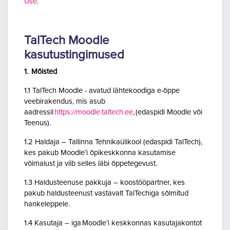
Use
.
TalTech Moodle
kasutustingimused
1. Mõisted
1.1 TalTech Moodle - avatud lähtekoodiga e-õppe
veebirakendus, mis asub
aadressil
https://moodle.taltech.ee
, (edaspidi Moodle või
Teenus).
1.2 Haldaja – Tallinna Tehnikaülikool (edaspidi TalTech),
kes pakub Moodle’i õpikeskkonna kasutamise
võimalust ja viib selles läbi õppetegevust.
1.3 Haldusteenuse pakkuja – koostööpartner, kes
pakub haldusteenust vastavalt TalTechiga sõlmitud
hankeleppele.
1.4 Kasutaja – iga Moodle’i keskkonnas kasutajakontot