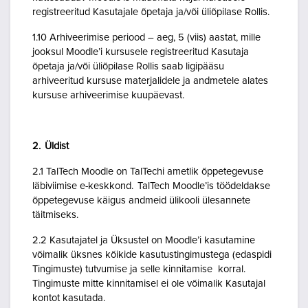
registreeritud Kasutajale õpetaja ja/või üliõpilase Rollis.
1.10 Arhiveerimise periood – aeg, 5 (viis) aastat, mille
jooksul Moodle’i kursusele registreeritud Kasutaja
õpetaja ja/või üliõpilase Rollis saab ligipääsu
arhiveeritud kursuse materjalidele ja andmetele alates
kursuse arhiveerimise kuupäevast.
2. Üldist
2.1 TalTech Moodle on TalTechi ametlik õppetegevuse
läbiviimise e-keskkond. TalTech Moodle’is töödeldakse
õppetegevuse käigus andmeid ülikooli ülesannete
täitmiseks.
2.2 Kasutajatel ja Üksustel on Moodle’i kasutamine
võimalik üksnes kõikide kasutustingimustega (edaspidi
Tingimuste) tutvumise ja selle kinnitamise korral.
Tingimuste mitte kinnitamisel ei ole võimalik Kasutajal
kontot kasutada.