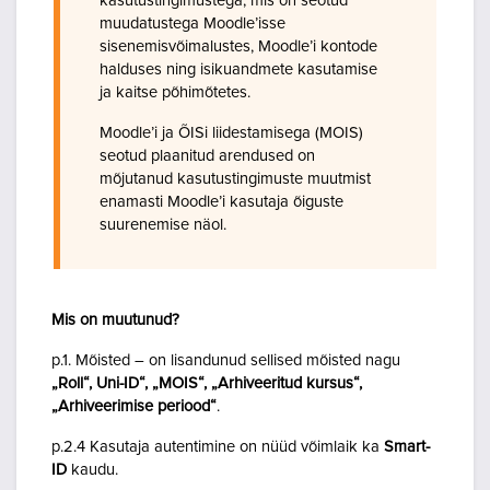
kasutustingimustega, mis on seotud
muudatustega Moodle’isse
sisenemisvõimalustes, Moodle’i kontode
halduses ning isikuandmete kasutamise
ja kaitse põhimõtetes.
Moodle’i ja ÕISi liidestamisega (MOIS)
seotud plaanitud arendused on
mõjutanud kasutustingimuste muutmist
enamasti Moodle’i kasutaja õiguste
suurenemise näol.
Mis on muutunud?
p.1. Mõisted – on lisandunud sellised mõisted nagu
„Roll“, Uni-ID“, „MOIS“, „Arhiveeritud kursus“,
„Arhiveerimise periood“
.
p.2.4 Kasutaja autentimine on nüüd võimlaik ka
Smart-
ID
kaudu.