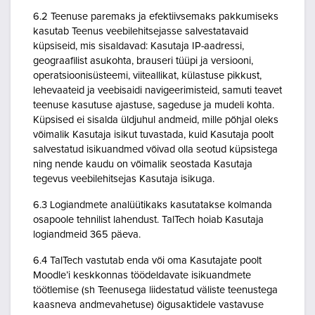
6.2 Teenuse paremaks ja efektiivsemaks pakkumiseks
kasutab Teenus veebilehitsejasse salvestatavaid
küpsiseid, mis sisaldavad: Kasutaja IP-aadressi,
geograafilist asukohta, brauseri tüüpi ja versiooni,
operatsioonisüsteemi, viiteallikat, külastuse pikkust,
lehevaateid ja veebisaidi navigeerimisteid, samuti teavet
teenuse kasutuse ajastuse, sageduse ja mudeli kohta.
Küpsised ei sisalda üldjuhul andmeid, mille põhjal oleks
võimalik Kasutaja isikut tuvastada, kuid Kasutaja poolt
salvestatud isikuandmed võivad olla seotud küpsistega
ning nende kaudu on võimalik seostada Kasutaja
tegevus veebilehitsejas Kasutaja isikuga.
6.3 Logiandmete analüütikaks kasutatakse kolmanda
osapoole tehnilist lahendust. TalTech hoiab Kasutaja
logiandmeid 365 päeva.
6.4 TalTech vastutab enda või oma Kasutajate poolt
Moodle’i keskkonnas töödeldavate isikuandmete
töötlemise (sh Teenusega liidestatud väliste teenustega
kaasneva andmevahetuse) õigusaktidele vastavuse