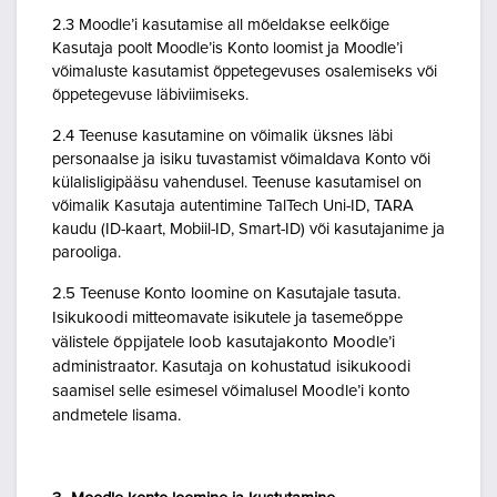
2.3 Moodle’i kasutamise all mõeldakse eelkõige
Kasutaja poolt Moodle’is Konto loomist ja Moodle’i
võimaluste kasutamist õppetegevuses osalemiseks või
õppetegevuse läbiviimiseks.
2.4 Teenuse kasutamine on võimalik üksnes läbi
personaalse ja isiku tuvastamist võimaldava Konto või
külalisligipääsu vahendusel. Teenuse kasutamisel on
võimalik Kasutaja autentimine TalTech Uni-ID, TARA
kaudu (ID-kaart, Mobiil-ID, Smart-ID) või kasutajanime ja
parooliga.
2.5 Teenuse Konto loomine on Kasutajale tasuta.
Isikukoodi mitteomavate isikutele ja tasemeõppe
välistele õppijatele loob kasutajakonto Moodle’i
administraator. Kasutaja on kohustatud isikukoodi
saamisel selle esimesel võimalusel Moodle’i konto
andmetele lisama.