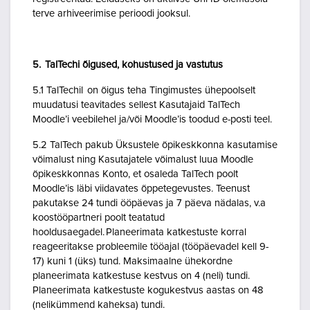
terve arhiveerimise perioodi jooksul.
5. TalTechi õigused, kohustused ja vastutus
5.1 TalTechil on õigus teha Tingimustes ühepoolselt
muudatusi teavitades sellest Kasutajaid TalTech
Moodle’i veebilehel ja/või Moodle’is toodud e-posti teel.
5.2 TalTech pakub Üksustele õpikeskkonna kasutamise
võimalust ning Kasutajatele võimalust luua Moodle
õpikeskkonnas Konto, et osaleda TalTech poolt
Moodle’is läbi viidavates õppetegevustes. Teenust
pakutakse 24 tundi ööpäevas ja 7 päeva nädalas, v.a
koostööpartneri poolt teatatud
hooldusaegadel. Planeerimata katkestuste korral
reageeritakse probleemile tööajal (tööpäevadel kell 9-
17) kuni 1 (üks) tund. Maksimaalne ühekordne
planeerimata katkestuse kestvus on 4 (neli) tundi.
Planeerimata katkestuste kogukestvus aastas on 48
(nelikümmend kaheksa) tundi.