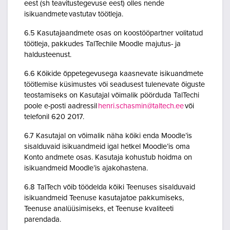
eest (sh teavitustegevuse eest) olles nende
isikuandmete vastutav töötleja.
6.5 Kasutajaandmete osas on koostööpartner volitatud
töötleja, pakkudes TalTechile Moodle majutus- ja
haldusteenust.
6.6 Kõikide õppetegevusega kaasnevate isikuandmete
töötlemise küsimustes või seadusest tulenevate õiguste
teostamiseks on Kasutajal võimalik pöörduda TalTechi
poole e-posti aadressil
henri.schasmin@taltech.ee
või
telefonil 620 2017.
6.7 Kasutajal on võimalik näha kõiki enda Moodle’is
sisalduvaid isikuandmeid igal hetkel Moodle’is oma
Konto andmete osas. Kasutaja kohustub hoidma on
isikuandmeid Moodle’is ajakohastena.
6.8 TalTech võib töödelda kõiki Teenuses sisalduvaid
isikuandmeid Teenuse kasutajatoe pakkumiseks,
Teenuse analüüsimiseks, et Teenuse kvaliteeti
parendada.