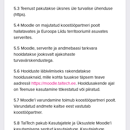
5.3 Teenust pakutakse üksnes üle turvalise ühenduse
(https).
5.4 Moodle on majutatud koostööpartneri poolt
hallatavates ja Euroopa Liidu territooriumil asuvates
serverites.
5.5 Moodle, serverite ja andmebaasi tarkvara
hooldatakse jooksvalt ajakohaste
turvavärskendustega.
5.6 Hoolduste läbiviimiseks rakendatakse
hooldusaknaid, mille kohta tuuakse täpsem teave
aadressil
https://moodle.taltech.ee
. Hooldusakende ajal
on Teenuse kasutamine tõkestatud või piiratud.
5.7 Moodle’i varundamine toimub koostööpartneri poolt.
Varundatud andmete kaitse eest vastutab
koostööpartner.
5.8 TalTech pakub Kasutajatele ja Üksustele Moodle’i
kasutamisega seotud kasutajatuge. Kasutajatuge