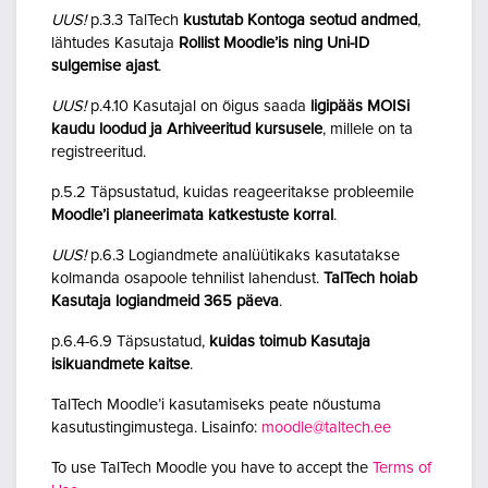
UUS!
p.3.3 TalTech
kustutab Kontoga seotud andmed
,
lähtudes Kasutaja
Rollist Moodle’is ning Uni-ID
sulgemise ajast
.
UUS!
p.4.10 Kasutajal on õigus saada
ligipääs MOISi
kaudu loodud ja Arhiveeritud kursusele
, millele on ta
registreeritud.
p.5.2 Täpsustatud, kuidas reageeritakse probleemile
Moodle’i planeerimata katkestuste korral
.
UUS!
p.6.3 Logiandmete analüütikaks kasutatakse
kolmanda osapoole tehnilist lahendust.
TalTech hoiab
Kasutaja logiandmeid 365 päeva
.
p.6.4-6.9 Täpsustatud,
kuidas toimub Kasutaja
isikuandmete kaitse
.
TalTech Moodle’i kasutamiseks peate nõustuma
kasutustingimustega. Lisainfo:
moodle@taltech.ee
To use TalTech Moodle you have to accept the
Terms of