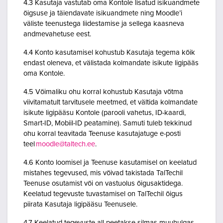
4.3 Kasutaja vastutab oma Kontole lisatud isikuandmete
õigsuse ja täiendavate isikuandmete ning Moodle’i
väliste teenustega liidestamise ja sellega kaasneva
andmevahetuse eest.
4.4 Konto kasutamisel kohustub Kasutaja tegema kõik
endast oleneva, et välistada kolmandate isikute ligipääs
oma Kontole.
4.5 Võimaliku ohu korral kohustub Kasutaja võtma
viivitamatult tarvitusele meetmed, et vältida kolmandate
isikute ligipääsu Kontole (parooli vahetus, ID-kaardi,
Smart-ID, Mobiil-ID peatamine). Samuti tuleb tekkinud
ohu korral teavitada Teenuse kasutajatuge e-posti
teel
moodle@taltech.ee
.
4.6 Konto loomisel ja Teenuse kasutamisel on keelatud
mistahes tegevused, mis võivad takistada TalTechil
Teenuse osutamist või on vastuolus õigusaktidega.
Keelatud tegevuste tuvastamisel on TalTechil õigus
piirata Kasutaja ligipääsu Teenusele.
4.7 Keelatud tegevuste all peetakse silmas muuhulgas