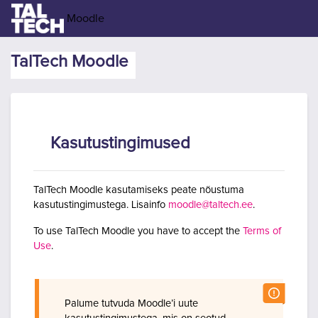
Jäta vahele peasisuni
Moodle
TalTech Moodle
Kasutustingimused
TalTech Moodle kasutamiseks peate nõustuma
kasutustingimustega. Lisainfo
moodle@taltech.ee
.
To use TalTech Moodle you have to accept the
Terms of
Use
.
Palume tutvuda Moodle’i uute