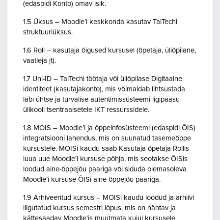
(edaspidi Konto) omav isik.
1.5 Üksus – Moodle’i keskkonda kasutav TalTechi
struktuuriüksus.
1.6 Roll – kasutaja õigused kursusel (õpetaja, üliõpilane,
vaatleja jt).
1.7 Uni-ID – TalTechi töötaja või üliõpilase Digitaalne
identiteet (kasutajakonto), mis võimaldab lihtsustada
läbi ühtse ja turvalise autentimissüsteemi ligipääsu
ülikooli tsentraalsetele IKT ressurssidele.
1.8 MOIS – Moodle’i ja õppeinfosüsteemi (edaspidi ÕIS)
integratsiooni lahendus, mis on suunatud tasemeõppe
kursustele. MOISi kaudu saab Kasutaja õpetaja Rollis
luua uue Moodle’i kursuse põhja, mis seotakse ÕISis
loodud aine-õppejõu paariga või siduda olemasoleva
Moodle’i kursuse ÕISi aine-õppejõu paariga.
1.9 Arhiveeritud kursus – MOISi kaudu loodud ja arhiivi
liigutatud kursus semestri lõpus, mis on nähtav ja
kättesaadav Moodle’is muutmata kujul kursusele