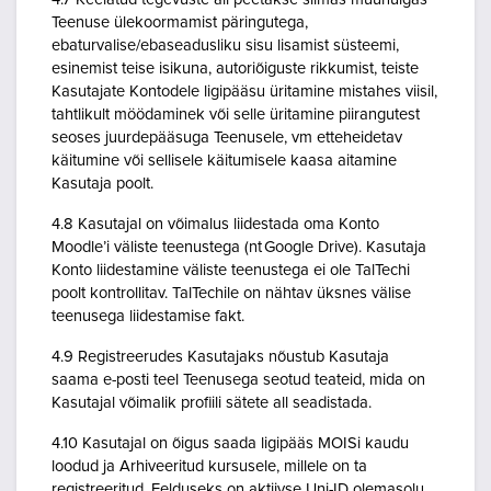
Teenuse ülekoormamist päringutega,
ebaturvalise/ebaseadusliku sisu lisamist süsteemi,
esinemist teise isikuna, autoriõiguste rikkumist, teiste
Kasutajate Kontodele ligipääsu üritamine mistahes viisil,
tahtlikult möödaminek või selle üritamine piirangutest
seoses juurdepääsuga Teenusele, vm etteheidetav
käitumine või sellisele käitumisele kaasa aitamine
Kasutaja poolt.
4.8 Kasutajal on võimalus liidestada oma Konto
Moodle’i väliste teenustega (nt Google Drive). Kasutaja
Konto liidestamine väliste teenustega ei ole TalTechi
poolt kontrollitav. TalTechile on nähtav üksnes välise
teenusega liidestamise fakt.
4.9 Registreerudes Kasutajaks nõustub Kasutaja
saama e-posti teel Teenusega seotud teateid, mida on
Kasutajal võimalik profiili sätete all seadistada.
4.10 Kasutajal on õigus saada ligipääs MOISi kaudu
loodud ja Arhiveeritud kursusele, millele on ta
registreeritud. Eelduseks on aktiivse Uni-ID olemasolu