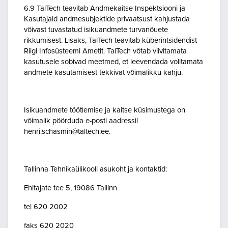
6.9 TalTech teavitab Andmekaitse Inspektsiooni ja
Kasutajaid andmesubjektide privaatsust kahjustada
võivast tuvastatud isikuandmete turvanõuete
rikkumisest. Lisaks, TalTech teavitab küberintsidendist
Riigi Infosüsteemi Ametit. TalTech võtab viivitamata
kasutusele sobivad meetmed, et leevendada volitamata
andmete kasutamisest tekkivat võimalikku kahju.
Isikuandmete töötlemise ja kaitse küsimustega on
võimalik pöörduda e-posti aadressil
henri.schasmin@taltech.ee.
Tallinna Tehnikaülikooli asukoht ja kontaktid:
Ehitajate tee 5, 19086 Tallinn
tel 620 2002
faks 620 2020