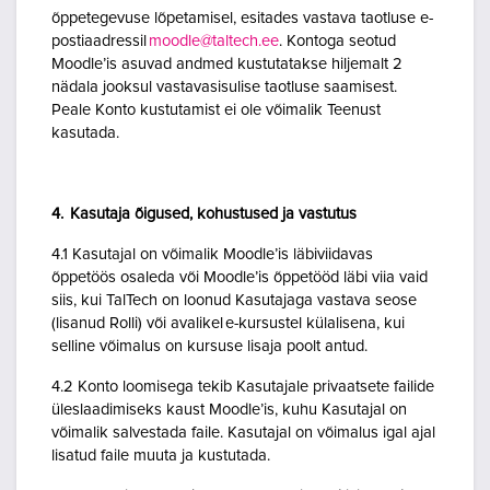
õppetegevuse lõpetamisel, esitades vastava taotluse e-
postiaadressil
moodle@taltech.ee
. Kontoga seotud
Moodle’is asuvad andmed kustutatakse hiljemalt 2
nädala jooksul vastavasisulise taotluse saamisest.
Peale Konto kustutamist ei ole võimalik Teenust
kasutada.
4. Kasutaja õigused, kohustused ja vastutus
4.1 Kasutajal on võimalik Moodle’is läbiviidavas
õppetöös osaleda või Moodle’is õppetööd läbi viia vaid
siis, kui TalTech on loonud Kasutajaga vastava seose
(lisanud Rolli) või avalikel e-kursustel külalisena, kui
selline võimalus on kursuse lisaja poolt antud.
4.2 Konto loomisega tekib Kasutajale privaatsete failide
üleslaadimiseks kaust Moodle’is, kuhu Kasutajal on
võimalik salvestada faile. Kasutajal on võimalus igal ajal
lisatud faile muuta ja kustutada.