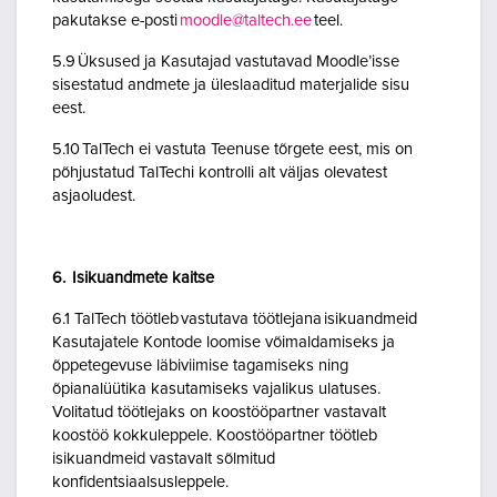
pakutakse e-posti
moodle@taltech.ee
teel.
5.9 Üksused ja Kasutajad vastutavad Moodle’isse
sisestatud andmete ja üleslaaditud materjalide sisu
eest.
5.10 TalTech ei vastuta Teenuse tõrgete eest, mis on
põhjustatud TalTechi kontrolli alt väljas olevatest
asjaoludest.
6. Isikuandmete kaitse
6.1 TalTech töötleb vastutava töötlejana isikuandmeid
Kasutajatele Kontode loomise võimaldamiseks ja
õppetegevuse läbiviimise tagamiseks ning
õpianalüütika kasutamiseks vajalikus ulatuses.
Volitatud töötlejaks on koostööpartner vastavalt
koostöö kokkuleppele. Koostööpartner töötleb
isikuandmeid vastavalt sõlmitud
konfidentsiaalsusleppele.