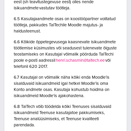
eest (sh teavitustegevuse eest) olles nende
isikuandmete vastutav töötleja.
6.5 Kasutajaandmete osas on koostööpartner volitatud
töötleja, pakkudes TalTechile Moodle majutus- ja
haldusteenust.
6.6 Kõikide õppetegevusega kaasnevate isikuandmete
töötlemise küsimustes või seadusest tulenevate õiguste
teostamiseks on Kasutajal võimalik pöörduda TalTechi
poole e-posti aadressil
henri.schasmin@taltech.ee
või
telefonil 620 2017.
6.7 Kasutajal on võimalik näha kõiki enda Moodle’is
sisalduvaid isikuandmeid igal hetkel Moodle’is oma
Konto andmete osas. Kasutaja kohustub hoidma on
isikuandmeid Moodle’is ajakohastena.
6.8 TalTech võib töödelda kõiki Teenuses sisalduvaid
isikuandmeid Teenuse kasutajatoe pakkumiseks,
Teenuse analüüsimiseks, et Teenuse kvaliteeti
parendada.