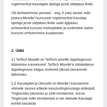
registreeritud Kasutajale õpetaja ja/või üliõpilase Rollis.
1.10 Arhiveerimise periood – aeg, 5 (viis) aastat, mille
jooksul Moodle’i kursusele registreeritud Kasutaja
õpetaja ja/või üliõpilase Rollis saab ligipääsu
arhiveeritud kursuse materjalidele ja andmetele alates
kursuse arhiveerimise kuupäevast.
2. Üldist
2.1 TalTech Moodle on TalTechi ametlik õppetegevuse
läbiviimise e-keskkond. TalTech Moodle’is töödeldakse
õppetegevuse käigus andmeid ülikooli ülesannete
täitmiseks.
2.2 Kasutajatel ja Üksustel on Moodle’i kasutamine
võimalik üksnes kõikide kasutustingimustega (edaspidi
Tingimuste) tutvumise ja selle kinnitamise korral.
Tingimuste mitte kinnitamisel ei ole võimalik Kasutajal
kontot kasutada.