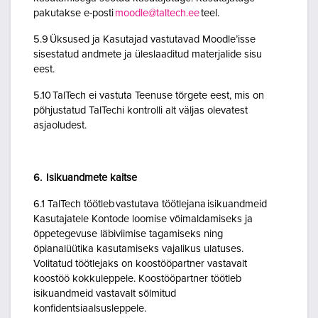
pakutakse e-posti
moodle@taltech.ee
teel.
5.9 Üksused ja Kasutajad vastutavad Moodle’isse
sisestatud andmete ja üleslaaditud materjalide sisu
eest.
5.10 TalTech ei vastuta Teenuse tõrgete eest, mis on
põhjustatud TalTechi kontrolli alt väljas olevatest
asjaoludest.
6. Isikuandmete kaitse
6.1 TalTech töötleb vastutava töötlejana isikuandmeid
Kasutajatele Kontode loomise võimaldamiseks ja
õppetegevuse läbiviimise tagamiseks ning
õpianalüütika kasutamiseks vajalikus ulatuses.
Volitatud töötlejaks on koostööpartner vastavalt
koostöö kokkuleppele. Koostööpartner töötleb
isikuandmeid vastavalt sõlmitud
konfidentsiaalsusleppele.