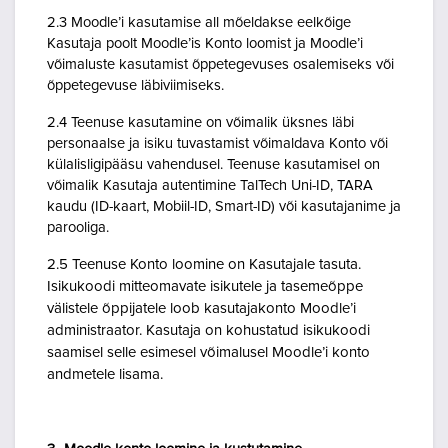
2.3 Moodle’i kasutamise all mõeldakse eelkõige
Kasutaja poolt Moodle’is Konto loomist ja Moodle’i
võimaluste kasutamist õppetegevuses osalemiseks või
õppetegevuse läbiviimiseks.
2.4 Teenuse kasutamine on võimalik üksnes läbi
personaalse ja isiku tuvastamist võimaldava Konto või
külalisligipääsu vahendusel. Teenuse kasutamisel on
võimalik Kasutaja autentimine TalTech Uni-ID, TARA
kaudu (ID-kaart, Mobiil-ID, Smart-ID) või kasutajanime ja
parooliga.
2.5 Teenuse Konto loomine on Kasutajale tasuta.
Isikukoodi mitteomavate isikutele ja tasemeõppe
välistele õppijatele loob kasutajakonto Moodle’i
administraator. Kasutaja on kohustatud isikukoodi
saamisel selle esimesel võimalusel Moodle’i konto
andmetele lisama.