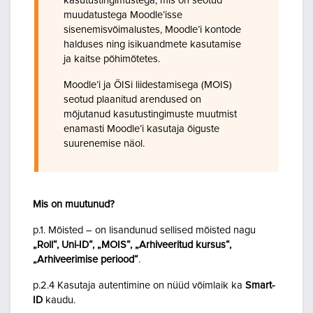
kasutustingimustega, mis on seotud
muudatustega Moodle’isse
sisenemisvõimalustes, Moodle’i kontode
halduses ning isikuandmete kasutamise
ja kaitse põhimõtetes.
Moodle’i ja ÕISi liidestamisega (MOIS)
seotud plaanitud arendused on
mõjutanud kasutustingimuste muutmist
enamasti Moodle’i kasutaja õiguste
suurenemise näol.
Mis on muutunud?
p.1. Mõisted – on lisandunud sellised mõisted nagu
„Roll“, Uni-ID“, „MOIS“, „Arhiveeritud kursus“,
„Arhiveerimise periood“
.
p.2.4 Kasutaja autentimine on nüüd võimlaik ka
Smart-
ID
kaudu.