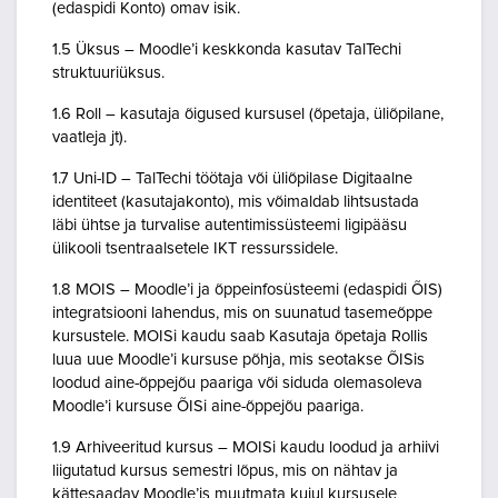
(edaspidi Konto) omav isik.
1.5 Üksus – Moodle’i keskkonda kasutav TalTechi
struktuuriüksus.
1.6 Roll – kasutaja õigused kursusel (õpetaja, üliõpilane,
vaatleja jt).
1.7 Uni-ID – TalTechi töötaja või üliõpilase Digitaalne
identiteet (kasutajakonto), mis võimaldab lihtsustada
läbi ühtse ja turvalise autentimissüsteemi ligipääsu
ülikooli tsentraalsetele IKT ressurssidele.
1.8 MOIS – Moodle’i ja õppeinfosüsteemi (edaspidi ÕIS)
integratsiooni lahendus, mis on suunatud tasemeõppe
kursustele. MOISi kaudu saab Kasutaja õpetaja Rollis
luua uue Moodle’i kursuse põhja, mis seotakse ÕISis
loodud aine-õppejõu paariga või siduda olemasoleva
Moodle’i kursuse ÕISi aine-õppejõu paariga.
1.9 Arhiveeritud kursus – MOISi kaudu loodud ja arhiivi
liigutatud kursus semestri lõpus, mis on nähtav ja
kättesaadav Moodle’is muutmata kujul kursusele