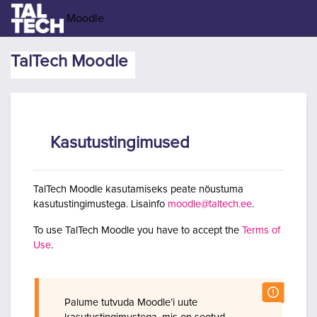
Jäta vahele peasisuni
Moodle
TalTech Moodle
Kasutustingimused
TalTech Moodle kasutamiseks peate nõustuma
kasutustingimustega. Lisainfo
moodle@taltech.ee
.
To use TalTech Moodle you have to accept the
Terms of
Use
.
Palume tutvuda Moodle’i uute