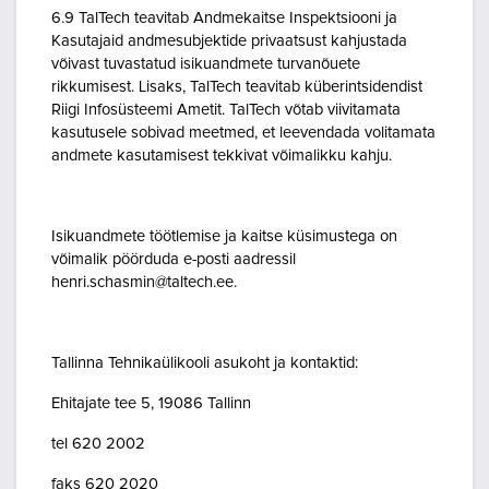
6.9 TalTech teavitab Andmekaitse Inspektsiooni ja
Kasutajaid andmesubjektide privaatsust kahjustada
võivast tuvastatud isikuandmete turvanõuete
rikkumisest. Lisaks, TalTech teavitab küberintsidendist
Riigi Infosüsteemi Ametit. TalTech võtab viivitamata
kasutusele sobivad meetmed, et leevendada volitamata
andmete kasutamisest tekkivat võimalikku kahju.
Isikuandmete töötlemise ja kaitse küsimustega on
võimalik pöörduda e-posti aadressil
henri.schasmin@taltech.ee.
Tallinna Tehnikaülikooli asukoht ja kontaktid:
Ehitajate tee 5, 19086 Tallinn
tel 620 2002
faks 620 2020