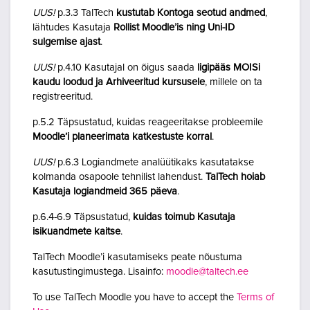
UUS!
p.3.3 TalTech
kustutab Kontoga seotud andmed
,
lähtudes Kasutaja
Rollist Moodle’is ning Uni-ID
sulgemise ajast
.
UUS!
p.4.10 Kasutajal on õigus saada
ligipääs MOISi
kaudu loodud ja Arhiveeritud kursusele
, millele on ta
registreeritud.
p.5.2 Täpsustatud, kuidas reageeritakse probleemile
Moodle’i planeerimata katkestuste korral
.
UUS!
p.6.3 Logiandmete analüütikaks kasutatakse
kolmanda osapoole tehnilist lahendust.
TalTech hoiab
Kasutaja logiandmeid 365 päeva
.
p.6.4-6.9 Täpsustatud,
kuidas toimub Kasutaja
isikuandmete kaitse
.
TalTech Moodle’i kasutamiseks peate nõustuma
kasutustingimustega. Lisainfo:
moodle@taltech.ee
To use TalTech Moodle you have to accept the
Terms of