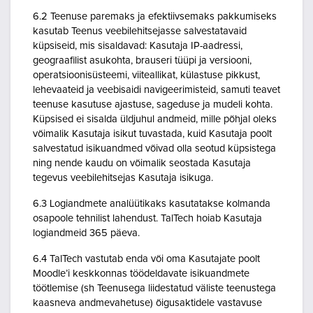
6.2 Teenuse paremaks ja efektiivsemaks pakkumiseks
kasutab Teenus veebilehitsejasse salvestatavaid
küpsiseid, mis sisaldavad: Kasutaja IP-aadressi,
geograafilist asukohta, brauseri tüüpi ja versiooni,
operatsioonisüsteemi, viiteallikat, külastuse pikkust,
lehevaateid ja veebisaidi navigeerimisteid, samuti teavet
teenuse kasutuse ajastuse, sageduse ja mudeli kohta.
Küpsised ei sisalda üldjuhul andmeid, mille põhjal oleks
võimalik Kasutaja isikut tuvastada, kuid Kasutaja poolt
salvestatud isikuandmed võivad olla seotud küpsistega
ning nende kaudu on võimalik seostada Kasutaja
tegevus veebilehitsejas Kasutaja isikuga.
6.3 Logiandmete analüütikaks kasutatakse kolmanda
osapoole tehnilist lahendust. TalTech hoiab Kasutaja
logiandmeid 365 päeva.
6.4 TalTech vastutab enda või oma Kasutajate poolt
Moodle’i keskkonnas töödeldavate isikuandmete
töötlemise (sh Teenusega liidestatud väliste teenustega
kaasneva andmevahetuse) õigusaktidele vastavuse