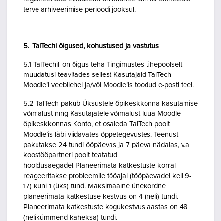
terve arhiveerimise perioodi jooksul.
5. TalTechi õigused, kohustused ja vastutus
5.1 TalTechil on õigus teha Tingimustes ühepoolselt
muudatusi teavitades sellest Kasutajaid TalTech
Moodle’i veebilehel ja/või Moodle’is toodud e-posti teel.
5.2 TalTech pakub Üksustele õpikeskkonna kasutamise
võimalust ning Kasutajatele võimalust luua Moodle
õpikeskkonnas Konto, et osaleda TalTech poolt
Moodle’is läbi viidavates õppetegevustes. Teenust
pakutakse 24 tundi ööpäevas ja 7 päeva nädalas, v.a
koostööpartneri poolt teatatud
hooldusaegadel. Planeerimata katkestuste korral
reageeritakse probleemile tööajal (tööpäevadel kell 9-
17) kuni 1 (üks) tund. Maksimaalne ühekordne
planeerimata katkestuse kestvus on 4 (neli) tundi.
Planeerimata katkestuste kogukestvus aastas on 48
(nelikümmend kaheksa) tundi.