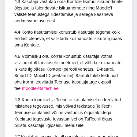
4.3 Kasutaja vastutab oma Kontole lisatud isikuandmete
õigsuse ja täiendavate isikuandmete ning Moodle’i
väliste teenustega liidestamise ja sellega kaasneva
andmevahetuse eest.
4.4 Konto kasutamisel kohustub Kasutaja tegema kõik
endast oleneva, et välistada kolmandate isikute ligipääs
oma Kontole.
4.5 Võimaliku ohu korral kohustub Kasutaja võtma
viivitamatult tarvitusele meetmed, et vältida kolmandate
isikute ligipääsu Kontole (parooli vahetus, ID-kaardi,
Smart-ID, Mobiil-ID peatamine). Samuti tuleb tekkinud
ohu korral teavitada Teenuse kasutajatuge e-posti
teel
moodle@taltech.ee
.
4.6 Konto loomisel ja Teenuse kasutamisel on keelatud
mistahes tegevused, mis võivad takistada TalTechil
Teenuse osutamist või on vastuolus õigusaktidega.
Keelatud tegevuste tuvastamisel on TalTechil õigus
piirata Kasutaja ligipääsu Teenusele.
4.7 Keelatud tegevuste all peetakse silmas muuhulgas