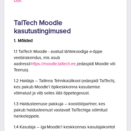
Use
.
TalTech Moodle
kasutustingimused
1. Mõisted
1.1 TalTech Moodle - avatud lähtekoodiga e-õppe
veebirakendus, mis asub
aadressil
https://moodle.taltech.ee
, (edaspidi Moodle või
Teenus).
1.2 Haldaja – Tallinna Tehnikaülikool (edaspidi TalTech),
kes pakub Moodle’i õpikeskkonna kasutamise
võimalust ja viib selles läbi õppetegevust.
1.3 Haldusteenuse pakkuja – koostööpartner, kes
pakub haldusteenust vastavalt TalTechiga sõlmitud
hankeleppele.
1.4 Kasutaja – iga Moodle’i keskkonnas kasutajakontot