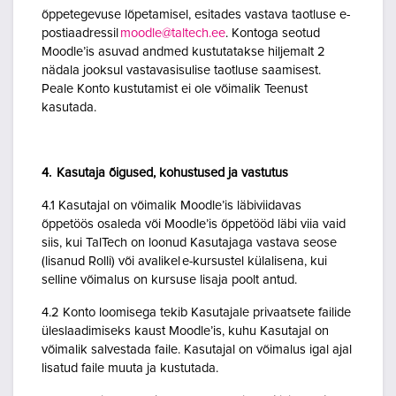
õppetegevuse lõpetamisel, esitades vastava taotluse e-
postiaadressil
moodle@taltech.ee
. Kontoga seotud
Moodle’is asuvad andmed kustutatakse hiljemalt 2
nädala jooksul vastavasisulise taotluse saamisest.
Peale Konto kustutamist ei ole võimalik Teenust
kasutada.
4. Kasutaja õigused, kohustused ja vastutus
4.1 Kasutajal on võimalik Moodle’is läbiviidavas
õppetöös osaleda või Moodle’is õppetööd läbi viia vaid
siis, kui TalTech on loonud Kasutajaga vastava seose
(lisanud Rolli) või avalikel e-kursustel külalisena, kui
selline võimalus on kursuse lisaja poolt antud.
4.2 Konto loomisega tekib Kasutajale privaatsete failide
üleslaadimiseks kaust Moodle’is, kuhu Kasutajal on
võimalik salvestada faile. Kasutajal on võimalus igal ajal
lisatud faile muuta ja kustutada.