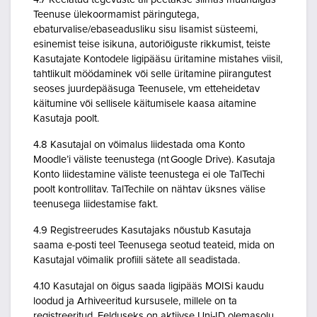
Teenuse ülekoormamist päringutega,
ebaturvalise/ebaseadusliku sisu lisamist süsteemi,
esinemist teise isikuna, autoriõiguste rikkumist, teiste
Kasutajate Kontodele ligipääsu üritamine mistahes viisil,
tahtlikult möödaminek või selle üritamine piirangutest
seoses juurdepääsuga Teenusele, vm etteheidetav
käitumine või sellisele käitumisele kaasa aitamine
Kasutaja poolt.
4.8 Kasutajal on võimalus liidestada oma Konto
Moodle’i väliste teenustega (nt Google Drive). Kasutaja
Konto liidestamine väliste teenustega ei ole TalTechi
poolt kontrollitav. TalTechile on nähtav üksnes välise
teenusega liidestamise fakt.
4.9 Registreerudes Kasutajaks nõustub Kasutaja
saama e-posti teel Teenusega seotud teateid, mida on
Kasutajal võimalik profiili sätete all seadistada.
4.10 Kasutajal on õigus saada ligipääs MOISi kaudu
loodud ja Arhiveeritud kursusele, millele on ta
registreeritud. Eelduseks on aktiivse Uni-ID olemasolu