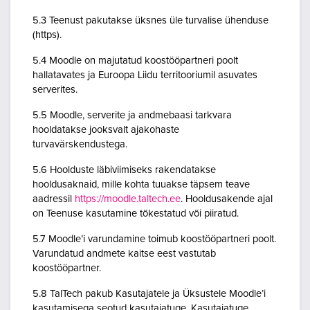
5.3 Teenust pakutakse üksnes üle turvalise ühenduse
(https).
5.4 Moodle on majutatud koostööpartneri poolt
hallatavates ja Euroopa Liidu territooriumil asuvates
serverites.
5.5 Moodle, serverite ja andmebaasi tarkvara
hooldatakse jooksvalt ajakohaste
turvavärskendustega.
5.6 Hoolduste läbiviimiseks rakendatakse
hooldusaknaid, mille kohta tuuakse täpsem teave
aadressil
https://moodle.taltech.ee
. Hooldusakende ajal
on Teenuse kasutamine tõkestatud või piiratud.
5.7 Moodle’i varundamine toimub koostööpartneri poolt.
Varundatud andmete kaitse eest vastutab
koostööpartner.
5.8 TalTech pakub Kasutajatele ja Üksustele Moodle’i
kasutamisega seotud kasutajatuge. Kasutajatuge