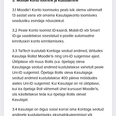
3. Moodle konto loomine ja kustutamine
3.1 Moodle’i Konto loomiseks peab isik olema vähemalt
13 aastat vana või omama Kasutajakonto loomiseks
seadusliku esindaja nõusolekut.
3.2 Peale Konto loomist ID-kaardi, Mobiil-ID või Smart
ID-ga saadetakse sisestatud e-postile automaatne
kinnituskiri konto kinnitamiseks.
3.3 TalTech kustutab Kontoga seotud andmed, lähtudes
Kasutaja Rollist Moodle’is ning Uni-ID sulgemise ajast.
Üliõpilase või muus Rollis (v.a. õpetaja) oleva
Kasutajaga seotud andmed kustutatakse vahetult peale
Uni-ID sulgemist. Õpetaja Rollis oleva Kasutajaga
seotud andmed kustutatakse 400 päeva möödudes
alates Uni-ID sulgemist. Kui Kasutajal on nii üliõpilase,
kui ka õpetaja Roll vähemalt ühel kursusel Moodle’is,
siis käsitletakse teda kui õpetaja Rollis olevat
Kasutajat.
3.4 Kasutajal on õigus soovi korral oma Kontoga seotud
andmete kustutamiseks eksmatrikuleerimisel või