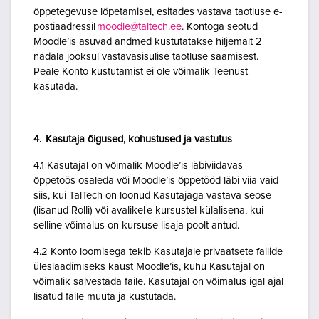
õppetegevuse lõpetamisel, esitades vastava taotluse e-
postiaadressil
moodle@taltech.ee
. Kontoga seotud
Moodle’is asuvad andmed kustutatakse hiljemalt 2
nädala jooksul vastavasisulise taotluse saamisest.
Peale Konto kustutamist ei ole võimalik Teenust
kasutada.
4. Kasutaja õigused, kohustused ja vastutus
4.1 Kasutajal on võimalik Moodle’is läbiviidavas
õppetöös osaleda või Moodle’is õppetööd läbi viia vaid
siis, kui TalTech on loonud Kasutajaga vastava seose
(lisanud Rolli) või avalikel e-kursustel külalisena, kui
selline võimalus on kursuse lisaja poolt antud.
4.2 Konto loomisega tekib Kasutajale privaatsete failide
üleslaadimiseks kaust Moodle’is, kuhu Kasutajal on
võimalik salvestada faile. Kasutajal on võimalus igal ajal
lisatud faile muuta ja kustutada.