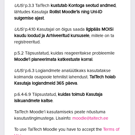
UUS!
p.3.3 TalTech
kustutab Kontoga seotud andmed
,
lähtudes Kasutaja
Rollist Moodle’is ning Uni-ID
sulgemise ajast
.
UUS!
p.4.10 Kasutajal on õigus saada
ligipääs MOISi
kaudu loodud ja Arhiveeritud kursusele
, millele on ta
registreeritud.
p.5.2 Täpsustatud, kuidas reageeritakse probleemile
Moodle’i planeerimata katkestuste korral
.
UUS!
p.6.3 Logiandmete analüütikaks kasutatakse
kolmanda osapoole tehnilist lahendust.
TalTech hoiab
Kasutaja logiandmeid 365 päeva
.
p.6.4-6.9 Täpsustatud,
kuidas toimub Kasutaja
isikuandmete kaitse
.
TalTech Moodle’i kasutamiseks peate nõustuma
kasutustingimustega. Lisainfo:
moodle@taltech.ee
To use TalTech Moodle you have to accept the
Terms of