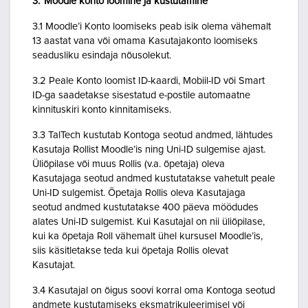
3. Moodle konto loomine ja kustutamine
3.1 Moodle’i Konto loomiseks peab isik olema vähemalt
13 aastat vana või omama Kasutajakonto loomiseks
seadusliku esindaja nõusolekut.
3.2 Peale Konto loomist ID-kaardi, Mobiil-ID või Smart
ID-ga saadetakse sisestatud e-postile automaatne
kinnituskiri konto kinnitamiseks.
3.3 TalTech kustutab Kontoga seotud andmed, lähtudes
Kasutaja Rollist Moodle’is ning Uni-ID sulgemise ajast.
Üliõpilase või muus Rollis (v.a. õpetaja) oleva
Kasutajaga seotud andmed kustutatakse vahetult peale
Uni-ID sulgemist. Õpetaja Rollis oleva Kasutajaga
seotud andmed kustutatakse 400 päeva möödudes
alates Uni-ID sulgemist. Kui Kasutajal on nii üliõpilase,
kui ka õpetaja Roll vähemalt ühel kursusel Moodle’is,
siis käsitletakse teda kui õpetaja Rollis olevat
Kasutajat.
3.4 Kasutajal on õigus soovi korral oma Kontoga seotud
andmete kustutamiseks eksmatrikuleerimisel või