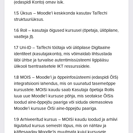
(edaspidi Konto) omav isik.
1.5 Üksus – Moodle’i keskkonda kasutav TalTechi
struktuuriüksus.
1.6 Roll – kasutaja õigused kursusel (õpetaja, üliõpilane,
vaatleja jt).
1.7 Uni-ID – TalTechi töötaja või üliõpilase Digitaalne
identiteet (kasutajakonto), mis võimaldab lihtsustada
läbi ühtse ja turvalise autentimissüsteemi ligipääsu
ülikooli tsentraalsetele IKT ressurssidele.
1.8 MOIS – Moodle’i ja õppeinfosüsteemi (edaspidi ÕIS)
integratsiooni lahendus, mis on suunatud tasemeõppe
kursustele. MOISi kaudu saab Kasutaja õpetaja Rollis
luua uue Moodle’i kursuse põhja, mis seotakse ÕISis
loodud aine-õppejõu paariga või siduda olemasoleva
Moodle’i kursuse ÕISi aine-õppejõu paariga.
1.9 Arhiveeritud kursus – MOISi kaudu loodud ja arhiivi
liigutatud kursus semestri lõpus, mis on nähtav ja
kättesaadav Moodle’is muutmata kujul kursusele