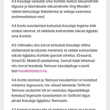
4.3 Kasutaja vastutab oma Kontole lisatud isikuandmete
õigsuse ja täiendavate isikuandmete ning Moodle’i
väliste teenustega liidestamise ja sellega kaasneva
andmevahetuse eest.
4.4 Konto kasutamisel kohustub Kasutaja tegema kõik
endast oleneva, et välistada kolmandate isikute ligipääs
oma Kontole.
4.5 Võimaliku ohu korral kohustub Kasutaja võtma
viivitamatult tarvitusele meetmed, et vältida kolmandate
isikute ligipääsu Kontole (parooli vahetus, ID-kaardi,
Smart-ID, Mobiil-ID peatamine). Samuti tuleb tekkinud
ohu korral teavitada Teenuse kasutajatuge e-posti
teel
moodle@taltech.ee
.
4.6 Konto loomisel ja Teenuse kasutamisel on keelatud
mistahes tegevused, mis võivad takistada TalTechil
Teenuse osutamist või on vastuolus õigusaktidega.
Keelatud tegevuste tuvastamisel on TalTechil õigus
piirata Kasutaja ligipääsu Teenusele.
4.7 Keelatud tegevuste all peetakse silmas muuhulgas