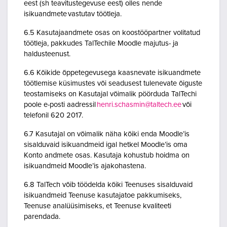
eest (sh teavitustegevuse eest) olles nende
isikuandmete vastutav töötleja.
6.5 Kasutajaandmete osas on koostööpartner volitatud
töötleja, pakkudes TalTechile Moodle majutus- ja
haldusteenust.
6.6 Kõikide õppetegevusega kaasnevate isikuandmete
töötlemise küsimustes või seadusest tulenevate õiguste
teostamiseks on Kasutajal võimalik pöörduda TalTechi
poole e-posti aadressil
henri.schasmin@taltech.ee
või
telefonil 620 2017.
6.7 Kasutajal on võimalik näha kõiki enda Moodle’is
sisalduvaid isikuandmeid igal hetkel Moodle’is oma
Konto andmete osas. Kasutaja kohustub hoidma on
isikuandmeid Moodle’is ajakohastena.
6.8 TalTech võib töödelda kõiki Teenuses sisalduvaid
isikuandmeid Teenuse kasutajatoe pakkumiseks,
Teenuse analüüsimiseks, et Teenuse kvaliteeti
parendada.