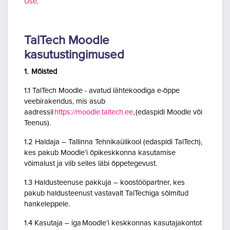
Use
.
TalTech Moodle
kasutustingimused
1. Mõisted
1.1 TalTech Moodle - avatud lähtekoodiga e-õppe
veebirakendus, mis asub
aadressil
https://moodle.taltech.ee
, (edaspidi Moodle või
Teenus).
1.2 Haldaja – Tallinna Tehnikaülikool (edaspidi TalTech),
kes pakub Moodle’i õpikeskkonna kasutamise
võimalust ja viib selles läbi õppetegevust.
1.3 Haldusteenuse pakkuja – koostööpartner, kes
pakub haldusteenust vastavalt TalTechiga sõlmitud
hankeleppele.
1.4 Kasutaja – iga Moodle’i keskkonnas kasutajakontot