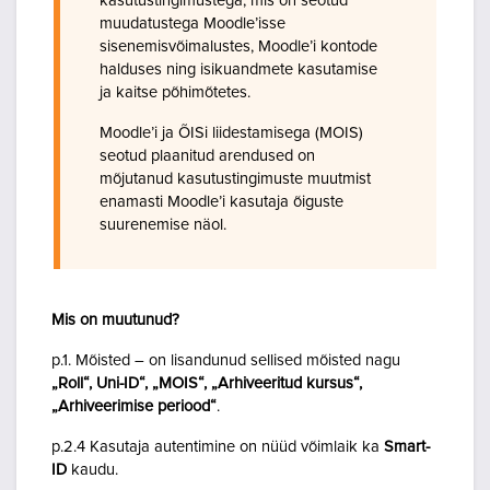
kasutustingimustega, mis on seotud
muudatustega Moodle’isse
sisenemisvõimalustes, Moodle’i kontode
halduses ning isikuandmete kasutamise
ja kaitse põhimõtetes.
Moodle’i ja ÕISi liidestamisega (MOIS)
seotud plaanitud arendused on
mõjutanud kasutustingimuste muutmist
enamasti Moodle’i kasutaja õiguste
suurenemise näol.
Mis on muutunud?
p.1. Mõisted – on lisandunud sellised mõisted nagu
„Roll“, Uni-ID“, „MOIS“, „Arhiveeritud kursus“,
„Arhiveerimise periood“
.
p.2.4 Kasutaja autentimine on nüüd võimlaik ka
Smart-
ID
kaudu.