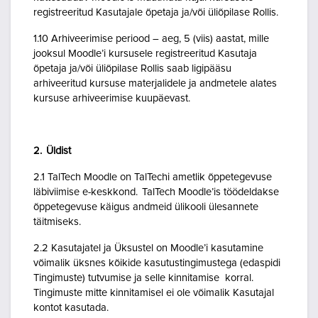
registreeritud Kasutajale õpetaja ja/või üliõpilase Rollis.
1.10 Arhiveerimise periood – aeg, 5 (viis) aastat, mille
jooksul Moodle’i kursusele registreeritud Kasutaja
õpetaja ja/või üliõpilase Rollis saab ligipääsu
arhiveeritud kursuse materjalidele ja andmetele alates
kursuse arhiveerimise kuupäevast.
2. Üldist
2.1 TalTech Moodle on TalTechi ametlik õppetegevuse
läbiviimise e-keskkond. TalTech Moodle’is töödeldakse
õppetegevuse käigus andmeid ülikooli ülesannete
täitmiseks.
2.2 Kasutajatel ja Üksustel on Moodle’i kasutamine
võimalik üksnes kõikide kasutustingimustega (edaspidi
Tingimuste) tutvumise ja selle kinnitamise korral.
Tingimuste mitte kinnitamisel ei ole võimalik Kasutajal
kontot kasutada.