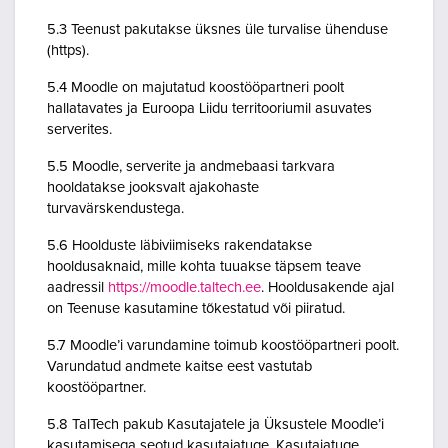
5.3 Teenust pakutakse üksnes üle turvalise ühenduse
(https).
5.4 Moodle on majutatud koostööpartneri poolt
hallatavates ja Euroopa Liidu territooriumil asuvates
serverites.
5.5 Moodle, serverite ja andmebaasi tarkvara
hooldatakse jooksvalt ajakohaste
turvavärskendustega.
5.6 Hoolduste läbiviimiseks rakendatakse
hooldusaknaid, mille kohta tuuakse täpsem teave
aadressil
https://moodle.taltech.ee
. Hooldusakende ajal
on Teenuse kasutamine tõkestatud või piiratud.
5.7 Moodle’i varundamine toimub koostööpartneri poolt.
Varundatud andmete kaitse eest vastutab
koostööpartner.
5.8 TalTech pakub Kasutajatele ja Üksustele Moodle’i
kasutamisega seotud kasutajatuge. Kasutajatuge