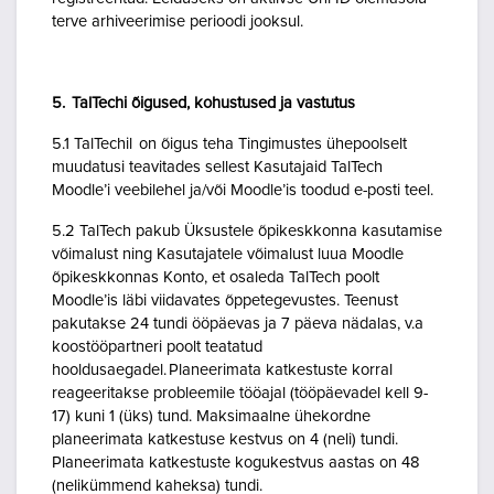
terve arhiveerimise perioodi jooksul.
5. TalTechi õigused, kohustused ja vastutus
5.1 TalTechil on õigus teha Tingimustes ühepoolselt
muudatusi teavitades sellest Kasutajaid TalTech
Moodle’i veebilehel ja/või Moodle’is toodud e-posti teel.
5.2 TalTech pakub Üksustele õpikeskkonna kasutamise
võimalust ning Kasutajatele võimalust luua Moodle
õpikeskkonnas Konto, et osaleda TalTech poolt
Moodle’is läbi viidavates õppetegevustes. Teenust
pakutakse 24 tundi ööpäevas ja 7 päeva nädalas, v.a
koostööpartneri poolt teatatud
hooldusaegadel. Planeerimata katkestuste korral
reageeritakse probleemile tööajal (tööpäevadel kell 9-
17) kuni 1 (üks) tund. Maksimaalne ühekordne
planeerimata katkestuse kestvus on 4 (neli) tundi.
Planeerimata katkestuste kogukestvus aastas on 48
(nelikümmend kaheksa) tundi.