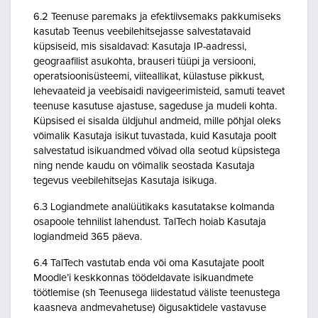
6.2 Teenuse paremaks ja efektiivsemaks pakkumiseks
kasutab Teenus veebilehitsejasse salvestatavaid
küpsiseid, mis sisaldavad: Kasutaja IP-aadressi,
geograafilist asukohta, brauseri tüüpi ja versiooni,
operatsioonisüsteemi, viiteallikat, külastuse pikkust,
lehevaateid ja veebisaidi navigeerimisteid, samuti teavet
teenuse kasutuse ajastuse, sageduse ja mudeli kohta.
Küpsised ei sisalda üldjuhul andmeid, mille põhjal oleks
võimalik Kasutaja isikut tuvastada, kuid Kasutaja poolt
salvestatud isikuandmed võivad olla seotud küpsistega
ning nende kaudu on võimalik seostada Kasutaja
tegevus veebilehitsejas Kasutaja isikuga.
6.3 Logiandmete analüütikaks kasutatakse kolmanda
osapoole tehnilist lahendust. TalTech hoiab Kasutaja
logiandmeid 365 päeva.
6.4 TalTech vastutab enda või oma Kasutajate poolt
Moodle’i keskkonnas töödeldavate isikuandmete
töötlemise (sh Teenusega liidestatud väliste teenustega
kaasneva andmevahetuse) õigusaktidele vastavuse