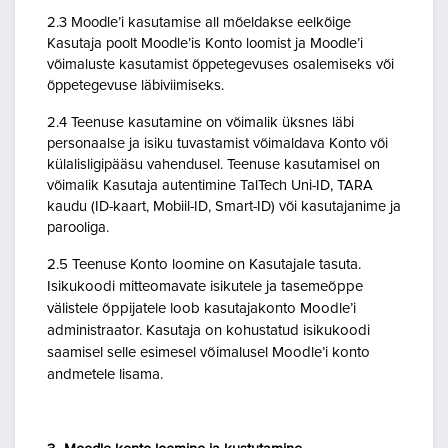
2.3 Moodle’i kasutamise all mõeldakse eelkõige
Kasutaja poolt Moodle’is Konto loomist ja Moodle’i
võimaluste kasutamist õppetegevuses osalemiseks või
õppetegevuse läbiviimiseks.
2.4 Teenuse kasutamine on võimalik üksnes läbi
personaalse ja isiku tuvastamist võimaldava Konto või
külalisligipääsu vahendusel. Teenuse kasutamisel on
võimalik Kasutaja autentimine TalTech Uni-ID, TARA
kaudu (ID-kaart, Mobiil-ID, Smart-ID) või kasutajanime ja
parooliga.
2.5 Teenuse Konto loomine on Kasutajale tasuta.
Isikukoodi mitteomavate isikutele ja tasemeõppe
välistele õppijatele loob kasutajakonto Moodle’i
administraator. Kasutaja on kohustatud isikukoodi
saamisel selle esimesel võimalusel Moodle’i konto
andmetele lisama.