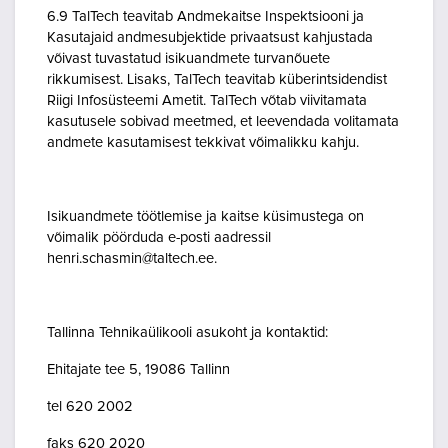
6.9 TalTech teavitab Andmekaitse Inspektsiooni ja
Kasutajaid andmesubjektide privaatsust kahjustada
võivast tuvastatud isikuandmete turvanõuete
rikkumisest. Lisaks, TalTech teavitab küberintsidendist
Riigi Infosüsteemi Ametit. TalTech võtab viivitamata
kasutusele sobivad meetmed, et leevendada volitamata
andmete kasutamisest tekkivat võimalikku kahju.
Isikuandmete töötlemise ja kaitse küsimustega on
võimalik pöörduda e-posti aadressil
henri.schasmin@taltech.ee.
Tallinna Tehnikaülikooli asukoht ja kontaktid:
Ehitajate tee 5, 19086 Tallinn
tel 620 2002
faks 620 2020