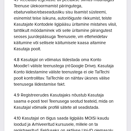
Teenuse ülekoormamist päringutega,
ebaturvalise/ebaseadusliku sisu lisamist süsteemi,
esinemist teise isikuna, autoriõiguste rikkumist, teiste
Kasutajate Kontodele ligipääsu üritamine mistahes viisil,
tahtlikult möödaminek või selle üritamine piirangutest
seoses juurdepääsuga Teenusele, vm etteheidetav
käitumine või sellisele käitumisele kaasa aitamine
Kasutaja poolt.
4.8 Kasutajal on võimalus liidestada oma Konto
Moodle’i väliste teenustega (nt Google Drive). Kasutaja
Konto liidestamine väliste teenustega ei ole TalTechi
poolt kontrollitav. TalTechile on nähtav üksnes välise
teenusega liidestamise fakt.
4.9 Registreerudes Kasutajaks nõustub Kasutaja
saama e-posti teel Teenusega seotud teateid, mida on
Kasutajal võimalik profiili sätete all seadistada.
4.10 Kasutajal on õigus saada ligipääs MOISi kaudu
loodud ja Arhiveeritud kursusele, millele on ta
registreeritud. Eelduseks on aktiivse Uni-ID olemasolu