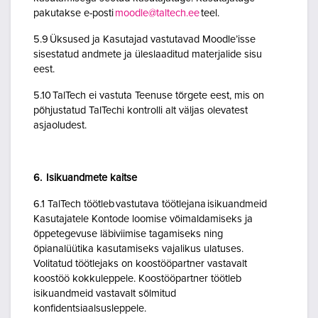
pakutakse e-posti
moodle@taltech.ee
teel.
5.9 Üksused ja Kasutajad vastutavad Moodle’isse
sisestatud andmete ja üleslaaditud materjalide sisu
eest.
5.10 TalTech ei vastuta Teenuse tõrgete eest, mis on
põhjustatud TalTechi kontrolli alt väljas olevatest
asjaoludest.
6. Isikuandmete kaitse
6.1 TalTech töötleb vastutava töötlejana isikuandmeid
Kasutajatele Kontode loomise võimaldamiseks ja
õppetegevuse läbiviimise tagamiseks ning
õpianalüütika kasutamiseks vajalikus ulatuses.
Volitatud töötlejaks on koostööpartner vastavalt
koostöö kokkuleppele. Koostööpartner töötleb
isikuandmeid vastavalt sõlmitud
konfidentsiaalsusleppele.