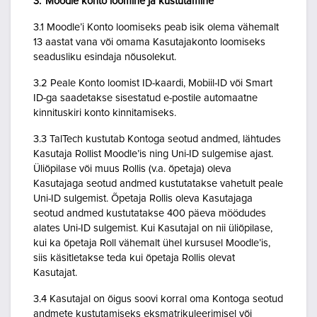
3. Moodle konto loomine ja kustutamine
3.1 Moodle’i Konto loomiseks peab isik olema vähemalt
13 aastat vana või omama Kasutajakonto loomiseks
seadusliku esindaja nõusolekut.
3.2 Peale Konto loomist ID-kaardi, Mobiil-ID või Smart
ID-ga saadetakse sisestatud e-postile automaatne
kinnituskiri konto kinnitamiseks.
3.3 TalTech kustutab Kontoga seotud andmed, lähtudes
Kasutaja Rollist Moodle’is ning Uni-ID sulgemise ajast.
Üliõpilase või muus Rollis (v.a. õpetaja) oleva
Kasutajaga seotud andmed kustutatakse vahetult peale
Uni-ID sulgemist. Õpetaja Rollis oleva Kasutajaga
seotud andmed kustutatakse 400 päeva möödudes
alates Uni-ID sulgemist. Kui Kasutajal on nii üliõpilase,
kui ka õpetaja Roll vähemalt ühel kursusel Moodle’is,
siis käsitletakse teda kui õpetaja Rollis olevat
Kasutajat.
3.4 Kasutajal on õigus soovi korral oma Kontoga seotud
andmete kustutamiseks eksmatrikuleerimisel või