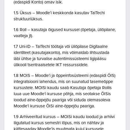
(edaspidi Konto) omav isik.
1.5 Üksus – Moodle’i keskkonda kasutav TalTechi
struktuuriüksus.
1.6 Roll – kasutaja õigused kursusel (õpetaja, üliõpilane,
vaatleja jt).
1.7 Uni-ID – TalTechi töötaja või üliõpilase Digitaalne
identiteet (kasutajakonto), mis võimaldab lihtsustada
läbi ühtse ja turvalise autentimissüsteemi ligipääsu
ülikooli tsentraalsetele IKT ressurssidele.
1.8 MOIS – Moodle’i ja õppeinfosüsteemi (edaspidi ÕIS)
integratsiooni lahendus, mis on suunatud tasemeõppe
kursustele. MOISi kaudu saab Kasutaja õpetaja Rollis
luua uue Moodle’i kursuse põhja, mis seotakse ÕISis
loodud aine-õppejõu paariga või siduda olemasoleva
Moodle’i kursuse ÕISi aine-õppejõu paariga.
1.9 Arhiveeritud kursus – MOISi kaudu loodud ja arhiivi
liigutatud kursus semestri lõpus, mis on nähtav ja
kättesaadav Moodle’is muutmata kujul kursusele