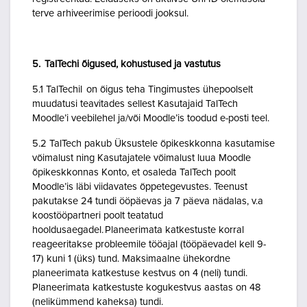
terve arhiveerimise perioodi jooksul.
5. TalTechi õigused, kohustused ja vastutus
5.1 TalTechil on õigus teha Tingimustes ühepoolselt
muudatusi teavitades sellest Kasutajaid TalTech
Moodle’i veebilehel ja/või Moodle’is toodud e-posti teel.
5.2 TalTech pakub Üksustele õpikeskkonna kasutamise
võimalust ning Kasutajatele võimalust luua Moodle
õpikeskkonnas Konto, et osaleda TalTech poolt
Moodle’is läbi viidavates õppetegevustes. Teenust
pakutakse 24 tundi ööpäevas ja 7 päeva nädalas, v.a
koostööpartneri poolt teatatud
hooldusaegadel. Planeerimata katkestuste korral
reageeritakse probleemile tööajal (tööpäevadel kell 9-
17) kuni 1 (üks) tund. Maksimaalne ühekordne
planeerimata katkestuse kestvus on 4 (neli) tundi.
Planeerimata katkestuste kogukestvus aastas on 48
(nelikümmend kaheksa) tundi.