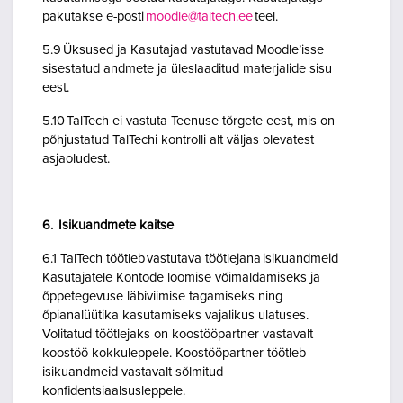
pakutakse e-posti
moodle@taltech.ee
teel.
5.9 Üksused ja Kasutajad vastutavad Moodle’isse
sisestatud andmete ja üleslaaditud materjalide sisu
eest.
5.10 TalTech ei vastuta Teenuse tõrgete eest, mis on
põhjustatud TalTechi kontrolli alt väljas olevatest
asjaoludest.
6. Isikuandmete kaitse
6.1 TalTech töötleb vastutava töötlejana isikuandmeid
Kasutajatele Kontode loomise võimaldamiseks ja
õppetegevuse läbiviimise tagamiseks ning
õpianalüütika kasutamiseks vajalikus ulatuses.
Volitatud töötlejaks on koostööpartner vastavalt
koostöö kokkuleppele. Koostööpartner töötleb
isikuandmeid vastavalt sõlmitud
konfidentsiaalsusleppele.