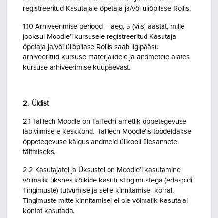
registreeritud Kasutajale õpetaja ja/või üliõpilase Rollis.
1.10 Arhiveerimise periood – aeg, 5 (viis) aastat, mille
jooksul Moodle’i kursusele registreeritud Kasutaja
õpetaja ja/või üliõpilase Rollis saab ligipääsu
arhiveeritud kursuse materjalidele ja andmetele alates
kursuse arhiveerimise kuupäevast.
2. Üldist
2.1 TalTech Moodle on TalTechi ametlik õppetegevuse
läbiviimise e-keskkond. TalTech Moodle’is töödeldakse
õppetegevuse käigus andmeid ülikooli ülesannete
täitmiseks.
2.2 Kasutajatel ja Üksustel on Moodle’i kasutamine
võimalik üksnes kõikide kasutustingimustega (edaspidi
Tingimuste) tutvumise ja selle kinnitamise korral.
Tingimuste mitte kinnitamisel ei ole võimalik Kasutajal
kontot kasutada.