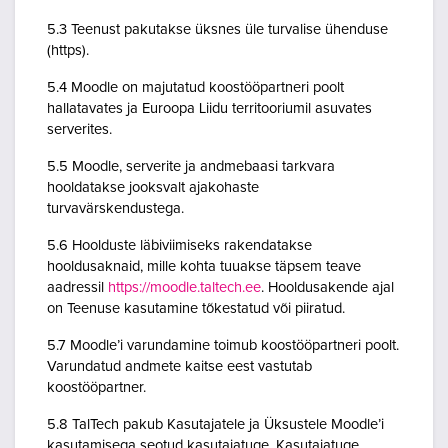
5.3 Teenust pakutakse üksnes üle turvalise ühenduse
(https).
5.4 Moodle on majutatud koostööpartneri poolt
hallatavates ja Euroopa Liidu territooriumil asuvates
serverites.
5.5 Moodle, serverite ja andmebaasi tarkvara
hooldatakse jooksvalt ajakohaste
turvavärskendustega.
5.6 Hoolduste läbiviimiseks rakendatakse
hooldusaknaid, mille kohta tuuakse täpsem teave
aadressil
https://moodle.taltech.ee
. Hooldusakende ajal
on Teenuse kasutamine tõkestatud või piiratud.
5.7 Moodle’i varundamine toimub koostööpartneri poolt.
Varundatud andmete kaitse eest vastutab
koostööpartner.
5.8 TalTech pakub Kasutajatele ja Üksustele Moodle’i
kasutamisega seotud kasutajatuge. Kasutajatuge