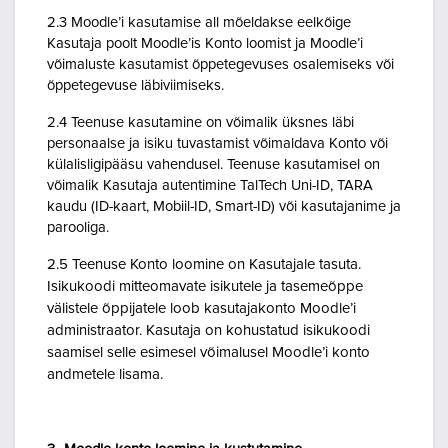
2.3 Moodle’i kasutamise all mõeldakse eelkõige
Kasutaja poolt Moodle’is Konto loomist ja Moodle’i
võimaluste kasutamist õppetegevuses osalemiseks või
õppetegevuse läbiviimiseks.
2.4 Teenuse kasutamine on võimalik üksnes läbi
personaalse ja isiku tuvastamist võimaldava Konto või
külalisligipääsu vahendusel. Teenuse kasutamisel on
võimalik Kasutaja autentimine TalTech Uni-ID, TARA
kaudu (ID-kaart, Mobiil-ID, Smart-ID) või kasutajanime ja
parooliga.
2.5 Teenuse Konto loomine on Kasutajale tasuta.
Isikukoodi mitteomavate isikutele ja tasemeõppe
välistele õppijatele loob kasutajakonto Moodle’i
administraator. Kasutaja on kohustatud isikukoodi
saamisel selle esimesel võimalusel Moodle’i konto
andmetele lisama.