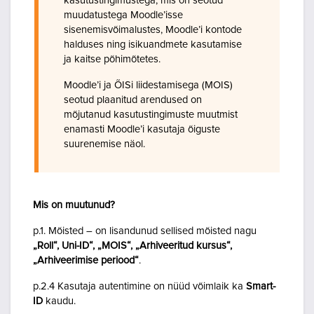
kasutustingimustega, mis on seotud
muudatustega Moodle’isse
sisenemisvõimalustes, Moodle’i kontode
halduses ning isikuandmete kasutamise
ja kaitse põhimõtetes.
Moodle’i ja ÕISi liidestamisega (MOIS)
seotud plaanitud arendused on
mõjutanud kasutustingimuste muutmist
enamasti Moodle’i kasutaja õiguste
suurenemise näol.
Mis on muutunud?
p.1. Mõisted – on lisandunud sellised mõisted nagu
„Roll“, Uni-ID“, „MOIS“, „Arhiveeritud kursus“,
„Arhiveerimise periood“
.
p.2.4 Kasutaja autentimine on nüüd võimlaik ka
Smart-
ID
kaudu.