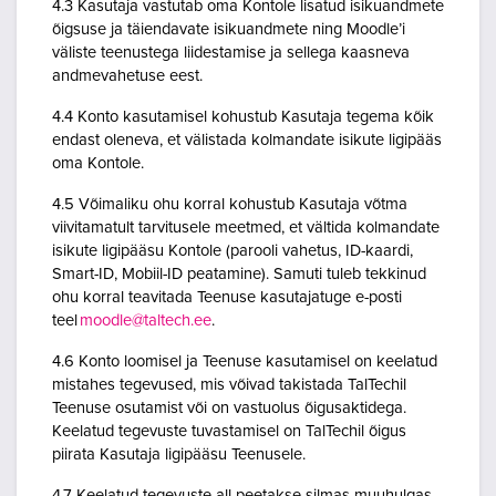
4.3 Kasutaja vastutab oma Kontole lisatud isikuandmete
õigsuse ja täiendavate isikuandmete ning Moodle’i
väliste teenustega liidestamise ja sellega kaasneva
andmevahetuse eest.
4.4 Konto kasutamisel kohustub Kasutaja tegema kõik
endast oleneva, et välistada kolmandate isikute ligipääs
oma Kontole.
4.5 Võimaliku ohu korral kohustub Kasutaja võtma
viivitamatult tarvitusele meetmed, et vältida kolmandate
isikute ligipääsu Kontole (parooli vahetus, ID-kaardi,
Smart-ID, Mobiil-ID peatamine). Samuti tuleb tekkinud
ohu korral teavitada Teenuse kasutajatuge e-posti
teel
moodle@taltech.ee
.
4.6 Konto loomisel ja Teenuse kasutamisel on keelatud
mistahes tegevused, mis võivad takistada TalTechil
Teenuse osutamist või on vastuolus õigusaktidega.
Keelatud tegevuste tuvastamisel on TalTechil õigus
piirata Kasutaja ligipääsu Teenusele.
4.7 Keelatud tegevuste all peetakse silmas muuhulgas