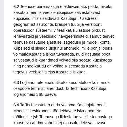
6.2 Teenuse paremaks ja efektiivsemaks pakkumiseks
kasutab Teenus veebilehitsejasse salvestatavaid
küpsiseid, mis sisaldavad: Kasutaja IP-aadressi,
geograafilist asukohta, brauseri tüüpi ja versiooni,
operatsioonisüsteemi, viiteallikat, külastuse pikkust,
lehevaateid ja veebisaidi navigeerimisteid, samuti teavet
teenuse kasutuse ajastuse, sageduse ja mudeli kohta.
Küpsised ei sisalda üldjuhul andmeid, mille põhjal oleks
võimalik Kasutaja isikut tuvastada, kuid Kasutaja poolt
salvestatud isikuandmed võivad olla seotud küpsistega
ning nende kaudu on võimalik seostada Kasutaja
tegevus veebilehitsejas Kasutaja isikuga.
6.3 Logiandmete analüütikaks kasutatakse kolmanda
osapoole tehnilist lahendust. TalTech hoiab Kasutaja
logiandmeid 365 päeva.
6.4 TalTech vastutab enda või oma Kasutajate poolt
Moodle’i keskkonnas töödeldavate isikuandmete
töötlemise (sh Teenusega liidestatud väliste teenustega
kaasneva andmevahetuse) õigusaktidele vastavuse