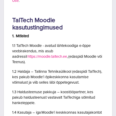
Use
.
TalTech Moodle
kasutustingimused
1. Mõisted
1.1 TalTech Moodle - avatud lähtekoodiga e-õppe
veebirakendus, mis asub
aadressil
https://moodle.taltech.ee
, (edaspidi Moodle või
Teenus).
1.2 Haldaja – Tallinna Tehnikaülikool (edaspidi TalTech),
kes pakub Moodle’i õpikeskkonna kasutamise
võimalust ja viib selles läbi õppetegevust.
1.3 Haldusteenuse pakkuja – koostööpartner, kes
pakub haldusteenust vastavalt TalTechiga sõlmitud
hankeleppele.
1.4 Kasutaja – iga Moodle’i keskkonnas kasutajakontot