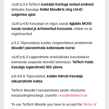
UUS!
p.3.3 TalTech
kustutab Kontoga seotud andmed
,
lähtudes Kasutaja
Rollist Moodle’is ning Uni-ID
sulgemise ajast
.
UUS!
p.4.10 Kasutajal on õigus saada
ligipääs MOISi
kaudu loodud ja Arhiveeritud kursusele
, millele on ta
registreeritud.
p.5.2 Täpsustatud, kuidas reageeritakse probleemile
Moodle’i planeerimata katkestuste korral
.
UUS!
p.6.3 Logiandmete analüütikaks kasutatakse
kolmanda osapoole tehnilist lahendust.
TalTech hoiab
Kasutaja logiandmeid 365 päeva
.
p.6.4-6.9 Täpsustatud,
kuidas toimub Kasutaja
isikuandmete kaitse
.
TalTech Moodle’i kasutamiseks peate nõustuma
kasutustingimustega. Lisainfo:
moodle@taltech.ee
To use TalTech Moodle you have to accept the
Terms of