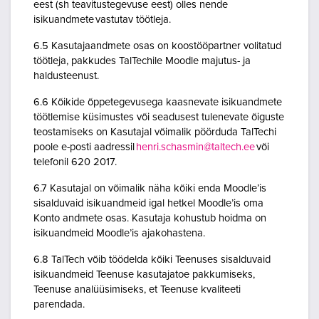
eest (sh teavitustegevuse eest) olles nende
isikuandmete vastutav töötleja.
6.5 Kasutajaandmete osas on koostööpartner volitatud
töötleja, pakkudes TalTechile Moodle majutus- ja
haldusteenust.
6.6 Kõikide õppetegevusega kaasnevate isikuandmete
töötlemise küsimustes või seadusest tulenevate õiguste
teostamiseks on Kasutajal võimalik pöörduda TalTechi
poole e-posti aadressil
henri.schasmin@taltech.ee
või
telefonil 620 2017.
6.7 Kasutajal on võimalik näha kõiki enda Moodle’is
sisalduvaid isikuandmeid igal hetkel Moodle’is oma
Konto andmete osas. Kasutaja kohustub hoidma on
isikuandmeid Moodle’is ajakohastena.
6.8 TalTech võib töödelda kõiki Teenuses sisalduvaid
isikuandmeid Teenuse kasutajatoe pakkumiseks,
Teenuse analüüsimiseks, et Teenuse kvaliteeti
parendada.