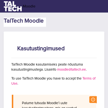
Jäta vahele peasisuni
Moodle
TalTech Moodle
Kasutustingimused
TalTech Moodle kasutamiseks peate nõustuma
kasutustingimustega. Lisainfo
moodle@taltech.ee
.
To use TalTech Moodle you have to accept the
Terms of
Use
.
Palume tutvuda Moodle’i uute