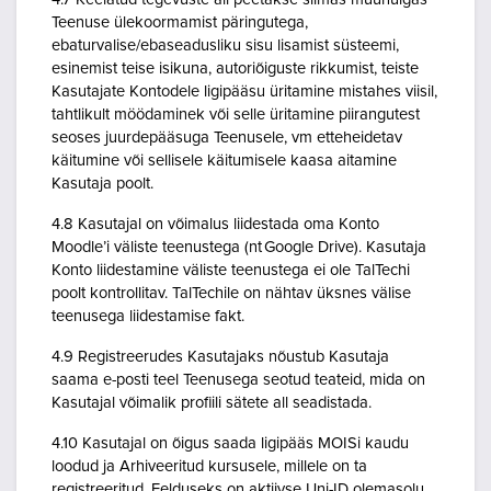
Teenuse ülekoormamist päringutega,
ebaturvalise/ebaseadusliku sisu lisamist süsteemi,
esinemist teise isikuna, autoriõiguste rikkumist, teiste
Kasutajate Kontodele ligipääsu üritamine mistahes viisil,
tahtlikult möödaminek või selle üritamine piirangutest
seoses juurdepääsuga Teenusele, vm etteheidetav
käitumine või sellisele käitumisele kaasa aitamine
Kasutaja poolt.
4.8 Kasutajal on võimalus liidestada oma Konto
Moodle’i väliste teenustega (nt Google Drive). Kasutaja
Konto liidestamine väliste teenustega ei ole TalTechi
poolt kontrollitav. TalTechile on nähtav üksnes välise
teenusega liidestamise fakt.
4.9 Registreerudes Kasutajaks nõustub Kasutaja
saama e-posti teel Teenusega seotud teateid, mida on
Kasutajal võimalik profiili sätete all seadistada.
4.10 Kasutajal on õigus saada ligipääs MOISi kaudu
loodud ja Arhiveeritud kursusele, millele on ta
registreeritud. Eelduseks on aktiivse Uni-ID olemasolu