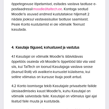
õppetegevuse lõpetamisel, esitades vastava taotluse e-
postiaadressil
moodle@taltech.ee
. Kontoga seotud
Moodle’is asuvad andmed kustutatakse hiljemalt 2
nädala jooksul vastavasisulise taotluse saamisest.
Peale Konto kustutamist ei ole võimalik Teenust
kasutada.
4. Kasutaja õigused, kohustused ja vastutus
4.1 Kasutajal on võimalik Moodle’is läbiviidavas
õppetöös osaleda või Moodle’is õppetööd läbi viia vaid
siis, kui TalTech on loonud Kasutajaga vastava seose
(lisanud Rolli) või avalikel e-kursustel külalisena, kui
selline võimalus on kursuse lisaja poolt antud.
4.2 Konto loomisega tekib Kasutajale privaatsete failide
üleslaadimiseks kaust Moodle’is, kuhu Kasutajal on
võimalik salvestada faile. Kasutajal on võimalus igal ajal
lisatud faile muuta ja kustutada.