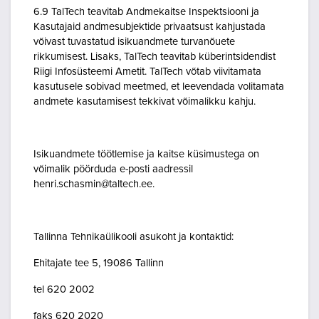
6.9 TalTech teavitab Andmekaitse Inspektsiooni ja
Kasutajaid andmesubjektide privaatsust kahjustada
võivast tuvastatud isikuandmete turvanõuete
rikkumisest. Lisaks, TalTech teavitab küberintsidendist
Riigi Infosüsteemi Ametit. TalTech võtab viivitamata
kasutusele sobivad meetmed, et leevendada volitamata
andmete kasutamisest tekkivat võimalikku kahju.
Isikuandmete töötlemise ja kaitse küsimustega on
võimalik pöörduda e-posti aadressil
henri.schasmin@taltech.ee.
Tallinna Tehnikaülikooli asukoht ja kontaktid:
Ehitajate tee 5, 19086 Tallinn
tel 620 2002
faks 620 2020