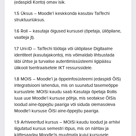
(edaspidi Konto) omav isik.
1.5 Üksus – Moodle’i keskkonda kasutav TalTechi
struktuuriüksus.
1.6 Roll – kasutaja õigused kursusel (õpetaja, üliõpilane,
vaatleja jt).
1.7 Uni-ID – TalTechi töötaja või üliõpilase Digitaalne
identiteet (kasutajakonto), mis võimaldab lihtsustada
läbi ühtse ja turvalise autentimissüsteemi ligipääsu
ülikooli tsentraalsetele IKT ressurssidele.
1.8 MOIS – Moodle’i ja õppeinfosüsteemi (edaspidi ÕIS)
integratsiooni lahendus, mis on suunatud tasemeõppe
kursustele. MOISi kaudu saab Kasutaja õpetaja Rollis
luua uue Moodle’i kursuse põhja, mis seotakse ÕISis
loodud aine-õppejõu paariga või siduda olemasoleva
Moodle’i kursuse ÕISi aine-õppejõu paariga.
1.9 Arhiveeritud kursus – MOISi kaudu loodud ja arhiivi
liigutatud kursus semestri lõpus, mis on nähtav ja
kättesaadav Moodle’is muutmata kujul kursusele