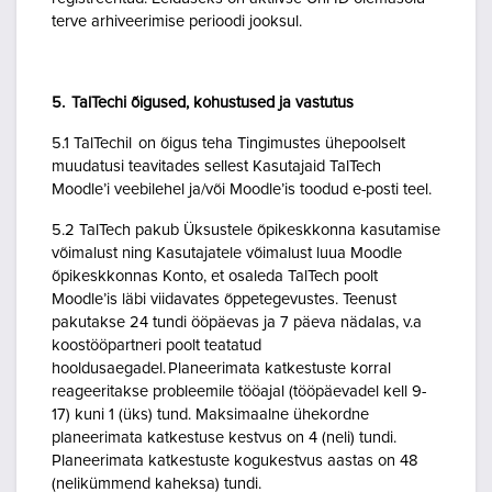
terve arhiveerimise perioodi jooksul.
5. TalTechi õigused, kohustused ja vastutus
5.1 TalTechil on õigus teha Tingimustes ühepoolselt
muudatusi teavitades sellest Kasutajaid TalTech
Moodle’i veebilehel ja/või Moodle’is toodud e-posti teel.
5.2 TalTech pakub Üksustele õpikeskkonna kasutamise
võimalust ning Kasutajatele võimalust luua Moodle
õpikeskkonnas Konto, et osaleda TalTech poolt
Moodle’is läbi viidavates õppetegevustes. Teenust
pakutakse 24 tundi ööpäevas ja 7 päeva nädalas, v.a
koostööpartneri poolt teatatud
hooldusaegadel. Planeerimata katkestuste korral
reageeritakse probleemile tööajal (tööpäevadel kell 9-
17) kuni 1 (üks) tund. Maksimaalne ühekordne
planeerimata katkestuse kestvus on 4 (neli) tundi.
Planeerimata katkestuste kogukestvus aastas on 48
(nelikümmend kaheksa) tundi.