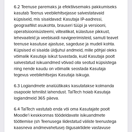
6.2 Teenuse paremaks ja efektiivsemaks pakkumiseks
kasutab Teenus veebilehitsejasse salvestatavaid
küpsiseid, mis sisaldavad: Kasutaja IP-aadressi,
geograafilist asukohta, brauseri tüüpi ja versiooni,
operatsioonisüsteemi, viiteallikat, külastuse pikkust,
lehevaateid ja veebisaidi navigeerimisteid, samuti teavet
teenuse kasutuse ajastuse, sageduse ja mudeli kohta.
Küpsised ei sisalda üldjuhul andmeid, mille põhjal oleks
võimalik Kasutaja isikut tuvastada, kuid Kasutaja poolt
salvestatud isikuandmed võivad olla seotud küpsistega
ning nende kaudu on võimalik seostada Kasutaja
tegevus veebilehitsejas Kasutaja isikuga.
6.3 Logiandmete analüütikaks kasutatakse kolmanda
osapoole tehnilist lahendust. TalTech hoiab Kasutaja
logiandmeid 365 päeva.
6.4 TalTech vastutab enda või oma Kasutajate poolt
Moodle’i keskkonnas töödeldavate isikuandmete
töötlemise (sh Teenusega liidestatud väliste teenustega
kaasneva andmevahetuse) õigusaktidele vastavuse