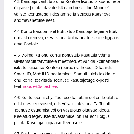
4.3 Kasutaja vastutab oma Kontole lisatud isikuandmete
õigsuse ja täiendavate isikuandmete ning Moodle’i
väliste teenustega liidestamise ja sellega kaasneva
andmevahetuse eest.
4.4 Konto kasutamisel kohustub Kasutaja tegema kõik
endast oleneva, et välistada kolmandate isikute ligipääs
oma Kontole.
4.5 Võimaliku ohu korral kohustub Kasutaja võtma
viivitamatult tarvitusele meetmed, et vältida kolmandate
isikute ligipääsu Kontole (parooli vahetus, ID-kaardi,
Smart-ID, Mobiil-ID peatamine). Samuti tuleb tekkinud
ohu korral teavitada Teenuse kasutajatuge e-posti
teel
moodle@taltech.ee
.
4.6 Konto loomisel ja Teenuse kasutamisel on keelatud
mistahes tegevused, mis võivad takistada TalTechil
Teenuse osutamist või on vastuolus õigusaktidega.
Keelatud tegevuste tuvastamisel on TalTechil õigus
piirata Kasutaja ligipääsu Teenusele.
4.7 Keelatud tegevuste all peetakse silmas muuhulgas