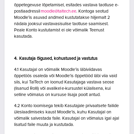
õppetegevuse lõpetamisel, esitades vastava taotluse e-
postiaadressil
moodle@taltech.ee
. Kontoga seotud
Moodle’is asuvad andmed kustutatakse hiljemalt 2
nädala jooksul vastavasisulise taotluse saamisest.
Peale Konto kustutamist ei ole võimalik Teenust
kasutada.
4. Kasutaja õigused, kohustused ja vastutus
4.1 Kasutajal on võimalik Moodle’is läbiviidavas
õppetöös osaleda või Moodle’is õppetööd läbi viia vaid
siis, kui TalTech on loonud Kasutajaga vastava seose
(lisanud Rolli) või avalikel e-kursustel külalisena, kui
selline võimalus on kursuse lisaja poolt antud.
4.2 Konto loomisega tekib Kasutajale privaatsete failide
üleslaadimiseks kaust Moodle’is, kuhu Kasutajal on
võimalik salvestada faile. Kasutajal on võimalus igal ajal
lisatud faile muuta ja kustutada.