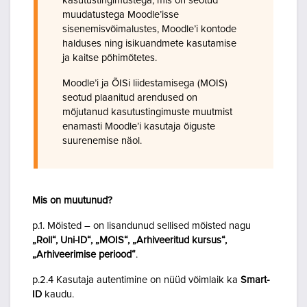
kasutustingimustega, mis on seotud
muudatustega Moodle’isse
sisenemisvõimalustes, Moodle’i kontode
halduses ning isikuandmete kasutamise
ja kaitse põhimõtetes.
Moodle’i ja ÕISi liidestamisega (MOIS)
seotud plaanitud arendused on
mõjutanud kasutustingimuste muutmist
enamasti Moodle’i kasutaja õiguste
suurenemise näol.
Mis on muutunud?
p.1. Mõisted – on lisandunud sellised mõisted nagu
„Roll“, Uni-ID“, „MOIS“, „Arhiveeritud kursus“,
„Arhiveerimise periood“
.
p.2.4 Kasutaja autentimine on nüüd võimlaik ka
Smart-
ID
kaudu.