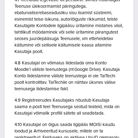
Teenuse ülekoormamist päringutega,
ebaturvalise/ebaseadusliku sisu lisamist süsteemi,
esinemist teise isikuna, autoriõiguste rikkumist, teiste
Kasutajate Kontodele ligipääsu üritamine mistahes viisil,
tahtlikult möödaminek või selle üritamine piirangutest
seoses juurdepääsuga Teenusele, vm etteheidetav
käitumine või sellisele käitumisele kaasa aitamine
Kasutaja poolt.
4.8 Kasutajal on võimalus liidestada oma Konto
Moodle’i väliste teenustega (nt Google Drive). Kasutaja
Konto liidestamine väliste teenustega ei ole TalTechi
poolt kontrollitav. TalTechile on nähtav üksnes välise
teenusega liidestamise fakt.
4.9 Registreerudes Kasutajaks nõustub Kasutaja
saama e-posti teel Teenusega seotud teateid, mida on
Kasutajal võimalik profiili sätete all seadistada.
4.10 Kasutajal on õigus saada ligipääs MOISi kaudu
loodud ja Arhiveeritud kursusele, millele on ta
registreeritud. Eelduseks on aktiivse Uni-ID olemasolu