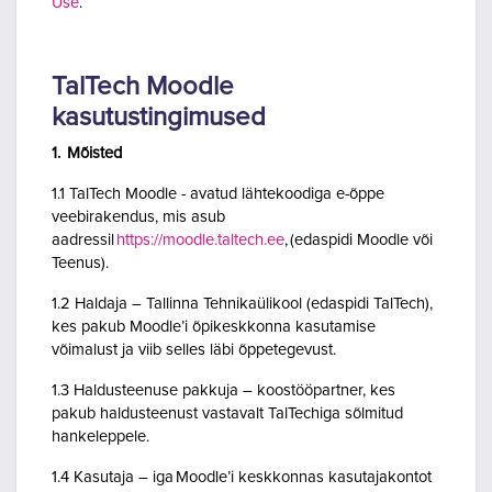
Use
.
TalTech Moodle
kasutustingimused
1. Mõisted
1.1 TalTech Moodle - avatud lähtekoodiga e-õppe
veebirakendus, mis asub
aadressil
https://moodle.taltech.ee
, (edaspidi Moodle või
Teenus).
1.2 Haldaja – Tallinna Tehnikaülikool (edaspidi TalTech),
kes pakub Moodle’i õpikeskkonna kasutamise
võimalust ja viib selles läbi õppetegevust.
1.3 Haldusteenuse pakkuja – koostööpartner, kes
pakub haldusteenust vastavalt TalTechiga sõlmitud
hankeleppele.
1.4 Kasutaja – iga Moodle’i keskkonnas kasutajakontot