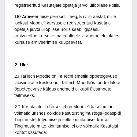
registreeritud Kasutajale õpetaja ja/või üliõpilase Rollis.
1.10 Arhiveerimise periood – aeg, 5 (viis) aastat, mille
jooksul Moodle’i kursusele registreeritud Kasutaja
õpetaja ja/või üliõpilase Rollis saab ligipääsu
arhiveeritud kursuse materjalidele ja andmetele alates
kursuse arhiveerimise kuupäevast.
2. Üldist
2.1 TalTech Moodle on TalTechi ametlik õppetegevuse
läbiviimise e-keskkond. TalTech Moodle’is töödeldakse
õppetegevuse käigus andmeid ülikooli ülesannete
täitmiseks.
2.2 Kasutajatel ja Üksustel on Moodle’i kasutamine
võimalik üksnes kõikide kasutustingimustega (edaspidi
Tingimuste) tutvumise ja selle kinnitamise korral.
Tingimuste mitte kinnitamisel ei ole võimalik Kasutajal
kontot kasutada.