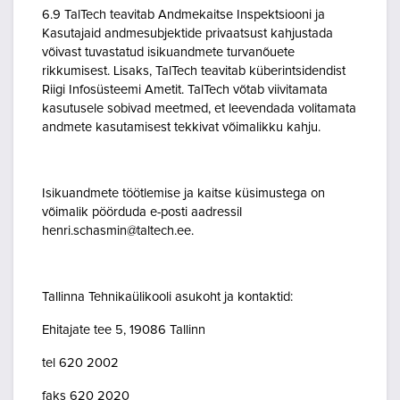
6.9 TalTech teavitab Andmekaitse Inspektsiooni ja
Kasutajaid andmesubjektide privaatsust kahjustada
võivast tuvastatud isikuandmete turvanõuete
rikkumisest. Lisaks, TalTech teavitab küberintsidendist
Riigi Infosüsteemi Ametit. TalTech võtab viivitamata
kasutusele sobivad meetmed, et leevendada volitamata
andmete kasutamisest tekkivat võimalikku kahju.
Isikuandmete töötlemise ja kaitse küsimustega on
võimalik pöörduda e-posti aadressil
henri.schasmin@taltech.ee.
Tallinna Tehnikaülikooli asukoht ja kontaktid:
Ehitajate tee 5, 19086 Tallinn
tel 620 2002
faks 620 2020