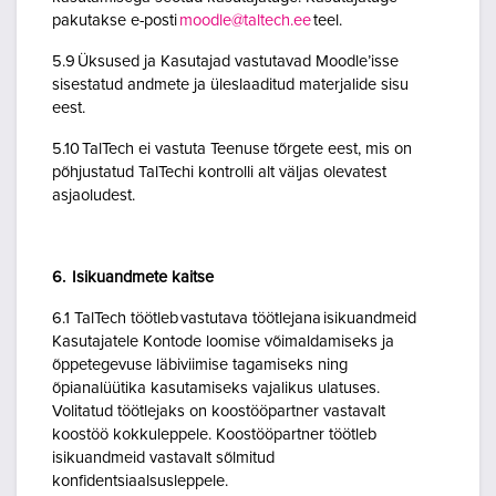
pakutakse e-posti
moodle@taltech.ee
teel.
5.9 Üksused ja Kasutajad vastutavad Moodle’isse
sisestatud andmete ja üleslaaditud materjalide sisu
eest.
5.10 TalTech ei vastuta Teenuse tõrgete eest, mis on
põhjustatud TalTechi kontrolli alt väljas olevatest
asjaoludest.
6. Isikuandmete kaitse
6.1 TalTech töötleb vastutava töötlejana isikuandmeid
Kasutajatele Kontode loomise võimaldamiseks ja
õppetegevuse läbiviimise tagamiseks ning
õpianalüütika kasutamiseks vajalikus ulatuses.
Volitatud töötlejaks on koostööpartner vastavalt
koostöö kokkuleppele. Koostööpartner töötleb
isikuandmeid vastavalt sõlmitud
konfidentsiaalsusleppele.