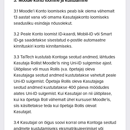
3. Moodle konto loomine ja kustutamine
3.1 Moodle’i Konto loomiseks peab isik olema vähemalt
13 aastat vana või omama Kasutajakonto loomiseks
seadusliku esindaja nõusolekut.
3.2 Peale Konto loomist ID-kaardi, Mobiil-ID või Smart
ID-ga saadetakse sisestatud e-postile automaatne
kinnituskiri konto kinnitamiseks.
3.3 TalTech kustutab Kontoga seotud andmed, lähtudes
Kasutaja Rollist Moodle’is ning Uni-ID sulgemise ajast.
Üliõpilase või muus Rollis (v.a. õpetaja) oleva
Kasutajaga seotud andmed kustutatakse vahetult peale
Uni-ID sulgemist. Õpetaja Rollis oleva Kasutajaga
seotud andmed kustutatakse 400 päeva möödudes
alates Uni-ID sulgemist. Kui Kasutajal on nii üliõpilase,
kui ka õpetaja Roll vähemalt ühel kursusel Moodle’is,
siis käsitletakse teda kui õpetaja Rollis olevat
Kasutajat.
3.4 Kasutajal on õigus soovi korral oma Kontoga seotud
andmete kustutamiseks eksmatrikuleerimisel või