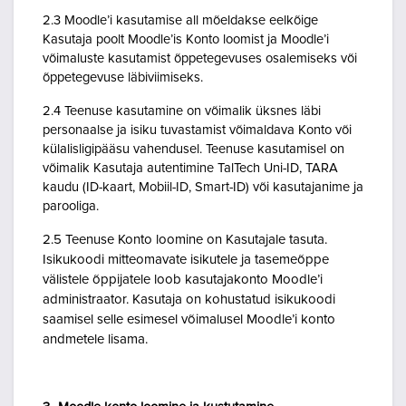
2.3 Moodle’i kasutamise all mõeldakse eelkõige
Kasutaja poolt Moodle’is Konto loomist ja Moodle’i
võimaluste kasutamist õppetegevuses osalemiseks või
õppetegevuse läbiviimiseks.
2.4 Teenuse kasutamine on võimalik üksnes läbi
personaalse ja isiku tuvastamist võimaldava Konto või
külalisligipääsu vahendusel. Teenuse kasutamisel on
võimalik Kasutaja autentimine TalTech Uni-ID, TARA
kaudu (ID-kaart, Mobiil-ID, Smart-ID) või kasutajanime ja
parooliga.
2.5 Teenuse Konto loomine on Kasutajale tasuta.
Isikukoodi mitteomavate isikutele ja tasemeõppe
välistele õppijatele loob kasutajakonto Moodle’i
administraator. Kasutaja on kohustatud isikukoodi
saamisel selle esimesel võimalusel Moodle’i konto
andmetele lisama.