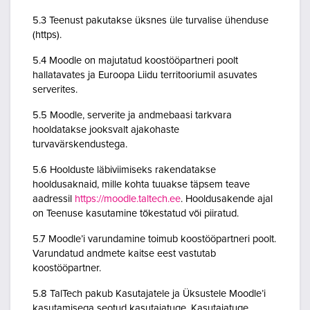
5.3 Teenust pakutakse üksnes üle turvalise ühenduse
(https).
5.4 Moodle on majutatud koostööpartneri poolt
hallatavates ja Euroopa Liidu territooriumil asuvates
serverites.
5.5 Moodle, serverite ja andmebaasi tarkvara
hooldatakse jooksvalt ajakohaste
turvavärskendustega.
5.6 Hoolduste läbiviimiseks rakendatakse
hooldusaknaid, mille kohta tuuakse täpsem teave
aadressil
https://moodle.taltech.ee
. Hooldusakende ajal
on Teenuse kasutamine tõkestatud või piiratud.
5.7 Moodle’i varundamine toimub koostööpartneri poolt.
Varundatud andmete kaitse eest vastutab
koostööpartner.
5.8 TalTech pakub Kasutajatele ja Üksustele Moodle’i
kasutamisega seotud kasutajatuge. Kasutajatuge