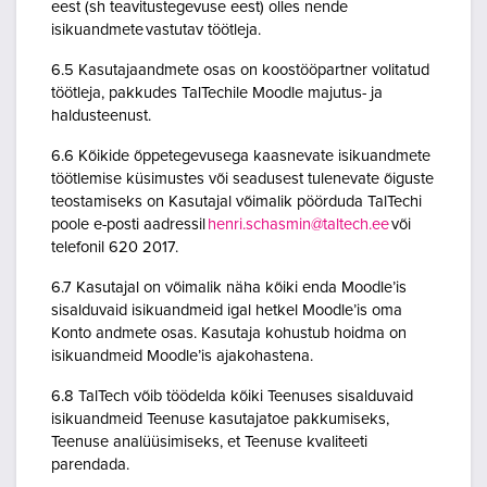
eest (sh teavitustegevuse eest) olles nende
isikuandmete vastutav töötleja.
6.5 Kasutajaandmete osas on koostööpartner volitatud
töötleja, pakkudes TalTechile Moodle majutus- ja
haldusteenust.
6.6 Kõikide õppetegevusega kaasnevate isikuandmete
töötlemise küsimustes või seadusest tulenevate õiguste
teostamiseks on Kasutajal võimalik pöörduda TalTechi
poole e-posti aadressil
henri.schasmin@taltech.ee
või
telefonil 620 2017.
6.7 Kasutajal on võimalik näha kõiki enda Moodle’is
sisalduvaid isikuandmeid igal hetkel Moodle’is oma
Konto andmete osas. Kasutaja kohustub hoidma on
isikuandmeid Moodle’is ajakohastena.
6.8 TalTech võib töödelda kõiki Teenuses sisalduvaid
isikuandmeid Teenuse kasutajatoe pakkumiseks,
Teenuse analüüsimiseks, et Teenuse kvaliteeti
parendada.