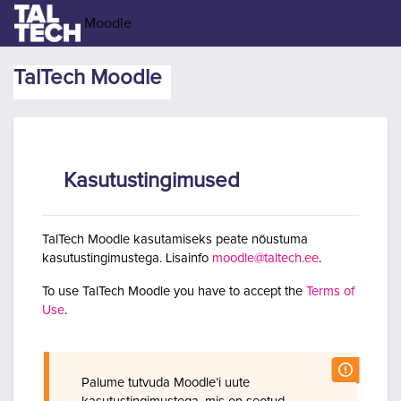
Jäta vahele peasisuni
Moodle
TalTech Moodle
Kasutustingimused
TalTech Moodle kasutamiseks peate nõustuma
kasutustingimustega. Lisainfo
moodle@taltech.ee
.
To use TalTech Moodle you have to accept the
Terms of
Use
.
Palume tutvuda Moodle’i uute