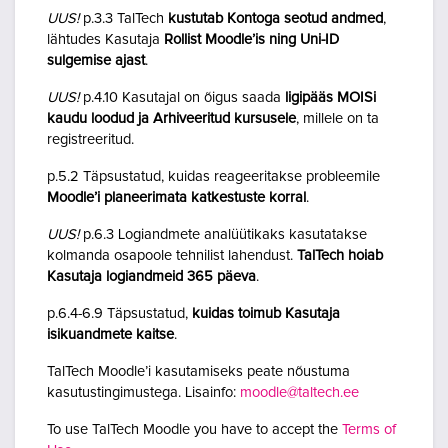
UUS!
p.3.3 TalTech
kustutab Kontoga seotud andmed
,
lähtudes Kasutaja
Rollist Moodle’is ning Uni-ID
sulgemise ajast
.
UUS!
p.4.10 Kasutajal on õigus saada
ligipääs MOISi
kaudu loodud ja Arhiveeritud kursusele
, millele on ta
registreeritud.
p.5.2 Täpsustatud, kuidas reageeritakse probleemile
Moodle’i planeerimata katkestuste korral
.
UUS!
p.6.3 Logiandmete analüütikaks kasutatakse
kolmanda osapoole tehnilist lahendust.
TalTech hoiab
Kasutaja logiandmeid 365 päeva
.
p.6.4-6.9 Täpsustatud,
kuidas toimub Kasutaja
isikuandmete kaitse
.
TalTech Moodle’i kasutamiseks peate nõustuma
kasutustingimustega. Lisainfo:
moodle@taltech.ee
To use TalTech Moodle you have to accept the
Terms of