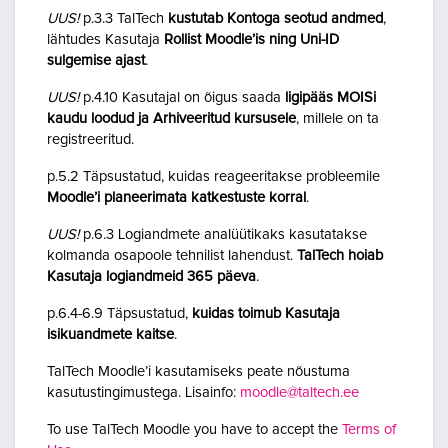
UUS!
p.3.3 TalTech
kustutab Kontoga seotud andmed
,
lähtudes Kasutaja
Rollist Moodle’is ning Uni-ID
sulgemise ajast
.
UUS!
p.4.10 Kasutajal on õigus saada
ligipääs MOISi
kaudu loodud ja Arhiveeritud kursusele
, millele on ta
registreeritud.
p.5.2 Täpsustatud, kuidas reageeritakse probleemile
Moodle’i planeerimata katkestuste korral
.
UUS!
p.6.3 Logiandmete analüütikaks kasutatakse
kolmanda osapoole tehnilist lahendust.
TalTech hoiab
Kasutaja logiandmeid 365 päeva
.
p.6.4-6.9 Täpsustatud,
kuidas toimub Kasutaja
isikuandmete kaitse
.
TalTech Moodle’i kasutamiseks peate nõustuma
kasutustingimustega. Lisainfo:
moodle@taltech.ee
To use TalTech Moodle you have to accept the
Terms of