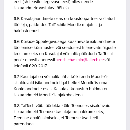
eest (sh teavitustegevuse eest) olles nende
isikuandmete vastutav töötleja.
6.5 Kasutajaandmete osas on koostööpartner volitatud
töötleja, pakkudes TalTechile Moodle majutus- ja
haldusteenust.
6.6 Kõikide õppetegevusega kaasnevate isikuandmete
töötlemise küsimustes või seadusest tulenevate õiguste
teostamiseks on Kasutajal võimalik pöörduda TalTechi
poole e-posti aadressil
henri.schasmin@taltech.ee
või
telefonil 620 2017.
6.7 Kasutajal on võimalik näha kõiki enda Moodle’is
sisalduvaid isikuandmeid igal hetkel Moodle’is oma
Konto andmete osas. Kasutaja kohustub hoidma on
isikuandmeid Moodle’is ajakohastena.
6.8 TalTech võib töödelda kõiki Teenuses sisalduvaid
isikuandmeid Teenuse kasutajatoe pakkumiseks,
Teenuse analüüsimiseks, et Teenuse kvaliteeti
parendada.