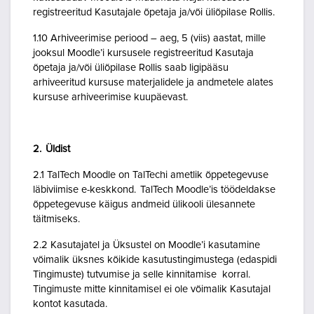
registreeritud Kasutajale õpetaja ja/või üliõpilase Rollis.
1.10 Arhiveerimise periood – aeg, 5 (viis) aastat, mille
jooksul Moodle’i kursusele registreeritud Kasutaja
õpetaja ja/või üliõpilase Rollis saab ligipääsu
arhiveeritud kursuse materjalidele ja andmetele alates
kursuse arhiveerimise kuupäevast.
2. Üldist
2.1 TalTech Moodle on TalTechi ametlik õppetegevuse
läbiviimise e-keskkond. TalTech Moodle’is töödeldakse
õppetegevuse käigus andmeid ülikooli ülesannete
täitmiseks.
2.2 Kasutajatel ja Üksustel on Moodle’i kasutamine
võimalik üksnes kõikide kasutustingimustega (edaspidi
Tingimuste) tutvumise ja selle kinnitamise korral.
Tingimuste mitte kinnitamisel ei ole võimalik Kasutajal
kontot kasutada.