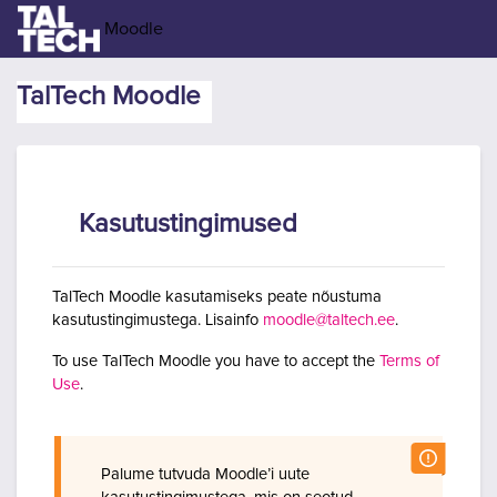
Jäta vahele peasisuni
Moodle
TalTech Moodle
Kasutustingimused
TalTech Moodle kasutamiseks peate nõustuma
kasutustingimustega. Lisainfo
moodle@taltech.ee
.
To use TalTech Moodle you have to accept the
Terms of
Use
.
Palume tutvuda Moodle’i uute