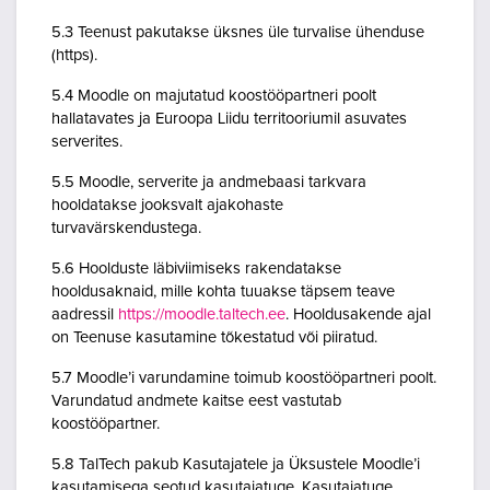
5.3 Teenust pakutakse üksnes üle turvalise ühenduse
(https).
5.4 Moodle on majutatud koostööpartneri poolt
hallatavates ja Euroopa Liidu territooriumil asuvates
serverites.
5.5 Moodle, serverite ja andmebaasi tarkvara
hooldatakse jooksvalt ajakohaste
turvavärskendustega.
5.6 Hoolduste läbiviimiseks rakendatakse
hooldusaknaid, mille kohta tuuakse täpsem teave
aadressil
https://moodle.taltech.ee
. Hooldusakende ajal
on Teenuse kasutamine tõkestatud või piiratud.
5.7 Moodle’i varundamine toimub koostööpartneri poolt.
Varundatud andmete kaitse eest vastutab
koostööpartner.
5.8 TalTech pakub Kasutajatele ja Üksustele Moodle’i
kasutamisega seotud kasutajatuge. Kasutajatuge