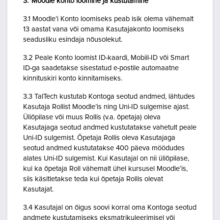
3. Moodle konto loomine ja kustutamine
3.1 Moodle’i Konto loomiseks peab isik olema vähemalt
13 aastat vana või omama Kasutajakonto loomiseks
seadusliku esindaja nõusolekut.
3.2 Peale Konto loomist ID-kaardi, Mobiil-ID või Smart
ID-ga saadetakse sisestatud e-postile automaatne
kinnituskiri konto kinnitamiseks.
3.3 TalTech kustutab Kontoga seotud andmed, lähtudes
Kasutaja Rollist Moodle’is ning Uni-ID sulgemise ajast.
Üliõpilase või muus Rollis (v.a. õpetaja) oleva
Kasutajaga seotud andmed kustutatakse vahetult peale
Uni-ID sulgemist. Õpetaja Rollis oleva Kasutajaga
seotud andmed kustutatakse 400 päeva möödudes
alates Uni-ID sulgemist. Kui Kasutajal on nii üliõpilase,
kui ka õpetaja Roll vähemalt ühel kursusel Moodle’is,
siis käsitletakse teda kui õpetaja Rollis olevat
Kasutajat.
3.4 Kasutajal on õigus soovi korral oma Kontoga seotud
andmete kustutamiseks eksmatrikuleerimisel või