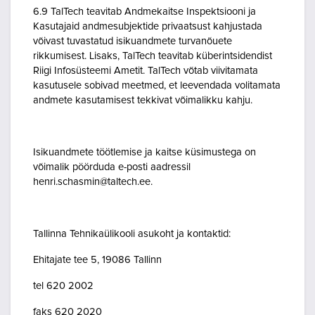
6.9 TalTech teavitab Andmekaitse Inspektsiooni ja
Kasutajaid andmesubjektide privaatsust kahjustada
võivast tuvastatud isikuandmete turvanõuete
rikkumisest. Lisaks, TalTech teavitab küberintsidendist
Riigi Infosüsteemi Ametit. TalTech võtab viivitamata
kasutusele sobivad meetmed, et leevendada volitamata
andmete kasutamisest tekkivat võimalikku kahju.
Isikuandmete töötlemise ja kaitse küsimustega on
võimalik pöörduda e-posti aadressil
henri.schasmin@taltech.ee.
Tallinna Tehnikaülikooli asukoht ja kontaktid:
Ehitajate tee 5, 19086 Tallinn
tel 620 2002
faks 620 2020