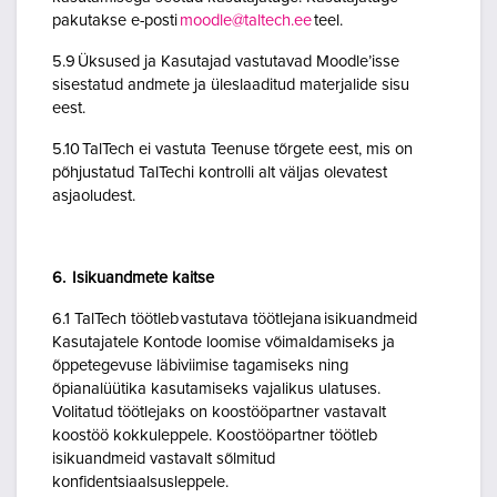
pakutakse e-posti
moodle@taltech.ee
teel.
5.9 Üksused ja Kasutajad vastutavad Moodle’isse
sisestatud andmete ja üleslaaditud materjalide sisu
eest.
5.10 TalTech ei vastuta Teenuse tõrgete eest, mis on
põhjustatud TalTechi kontrolli alt väljas olevatest
asjaoludest.
6. Isikuandmete kaitse
6.1 TalTech töötleb vastutava töötlejana isikuandmeid
Kasutajatele Kontode loomise võimaldamiseks ja
õppetegevuse läbiviimise tagamiseks ning
õpianalüütika kasutamiseks vajalikus ulatuses.
Volitatud töötlejaks on koostööpartner vastavalt
koostöö kokkuleppele. Koostööpartner töötleb
isikuandmeid vastavalt sõlmitud
konfidentsiaalsusleppele.