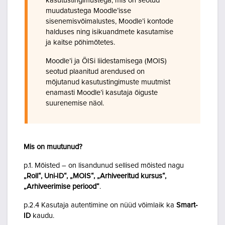
kasutustingimustega, mis on seotud
muudatustega Moodle’isse
sisenemisvõimalustes, Moodle’i kontode
halduses ning isikuandmete kasutamise
ja kaitse põhimõtetes.
Moodle’i ja ÕISi liidestamisega (MOIS)
seotud plaanitud arendused on
mõjutanud kasutustingimuste muutmist
enamasti Moodle’i kasutaja õiguste
suurenemise näol.
Mis on muutunud?
p.1. Mõisted – on lisandunud sellised mõisted nagu
„Roll“, Uni-ID“, „MOIS“, „Arhiveeritud kursus“,
„Arhiveerimise periood“
.
p.2.4 Kasutaja autentimine on nüüd võimlaik ka
Smart-
ID
kaudu.