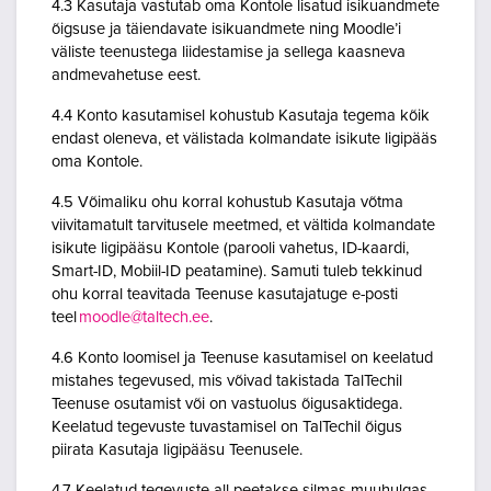
4.3 Kasutaja vastutab oma Kontole lisatud isikuandmete
õigsuse ja täiendavate isikuandmete ning Moodle’i
väliste teenustega liidestamise ja sellega kaasneva
andmevahetuse eest.
4.4 Konto kasutamisel kohustub Kasutaja tegema kõik
endast oleneva, et välistada kolmandate isikute ligipääs
oma Kontole.
4.5 Võimaliku ohu korral kohustub Kasutaja võtma
viivitamatult tarvitusele meetmed, et vältida kolmandate
isikute ligipääsu Kontole (parooli vahetus, ID-kaardi,
Smart-ID, Mobiil-ID peatamine). Samuti tuleb tekkinud
ohu korral teavitada Teenuse kasutajatuge e-posti
teel
moodle@taltech.ee
.
4.6 Konto loomisel ja Teenuse kasutamisel on keelatud
mistahes tegevused, mis võivad takistada TalTechil
Teenuse osutamist või on vastuolus õigusaktidega.
Keelatud tegevuste tuvastamisel on TalTechil õigus
piirata Kasutaja ligipääsu Teenusele.
4.7 Keelatud tegevuste all peetakse silmas muuhulgas