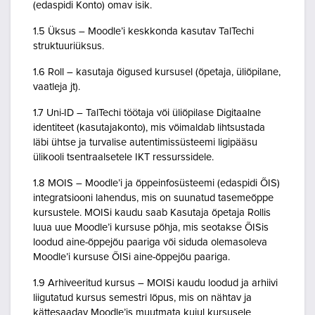
(edaspidi Konto) omav isik.
1.5 Üksus – Moodle’i keskkonda kasutav TalTechi
struktuuriüksus.
1.6 Roll – kasutaja õigused kursusel (õpetaja, üliõpilane,
vaatleja jt).
1.7 Uni-ID – TalTechi töötaja või üliõpilase Digitaalne
identiteet (kasutajakonto), mis võimaldab lihtsustada
läbi ühtse ja turvalise autentimissüsteemi ligipääsu
ülikooli tsentraalsetele IKT ressurssidele.
1.8 MOIS – Moodle’i ja õppeinfosüsteemi (edaspidi ÕIS)
integratsiooni lahendus, mis on suunatud tasemeõppe
kursustele. MOISi kaudu saab Kasutaja õpetaja Rollis
luua uue Moodle’i kursuse põhja, mis seotakse ÕISis
loodud aine-õppejõu paariga või siduda olemasoleva
Moodle’i kursuse ÕISi aine-õppejõu paariga.
1.9 Arhiveeritud kursus – MOISi kaudu loodud ja arhiivi
liigutatud kursus semestri lõpus, mis on nähtav ja
kättesaadav Moodle’is muutmata kujul kursusele