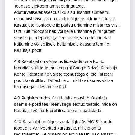
Teenuse ülekoormamist päringutega,
ebaturvalise/ebaseadusliku sisu lisamist süsteemi,
esinemist teise isikuna, autoriõiguste rikkumist, teiste
Kasutajate Kontodele ligipääsu üritamine mistahes viisil,
tahtlikult möödaminek või selle üritamine piirangutest
seoses juurdepääsuga Teenusele, vm etteheidetav
käitumine või sellisele käitumisele kaasa aitamine
Kasutaja poolt.
4.8 Kasutajal on võimalus liidestada oma Konto
Moodle’i väliste teenustega (nt Google Drive). Kasutaja
Konto liidestamine väliste teenustega ei ole TalTechi
poolt kontrollitav. TalTechile on nähtav üksnes välise
teenusega liidestamise fakt.
4.9 Registreerudes Kasutajaks nõustub Kasutaja
saama e-posti teel Teenusega seotud teateid, mida on
Kasutajal võimalik profiili sätete all seadistada.
4.10 Kasutajal on õigus saada ligipääs MOISi kaudu
loodud ja Arhiveeritud kursusele, millele on ta
registreeritud. Eelduseks on aktiivse Uni-ID olemasolu