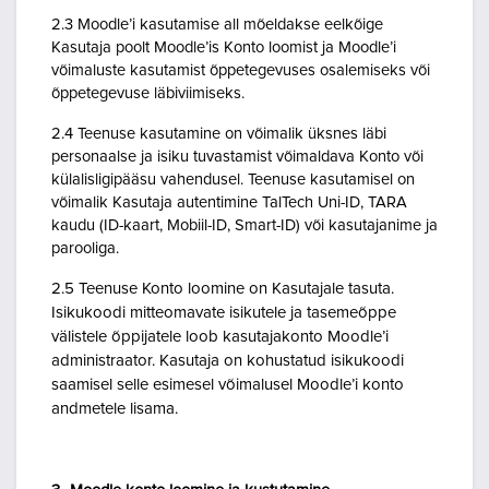
2.3 Moodle’i kasutamise all mõeldakse eelkõige
Kasutaja poolt Moodle’is Konto loomist ja Moodle’i
võimaluste kasutamist õppetegevuses osalemiseks või
õppetegevuse läbiviimiseks.
2.4 Teenuse kasutamine on võimalik üksnes läbi
personaalse ja isiku tuvastamist võimaldava Konto või
külalisligipääsu vahendusel. Teenuse kasutamisel on
võimalik Kasutaja autentimine TalTech Uni-ID, TARA
kaudu (ID-kaart, Mobiil-ID, Smart-ID) või kasutajanime ja
parooliga.
2.5 Teenuse Konto loomine on Kasutajale tasuta.
Isikukoodi mitteomavate isikutele ja tasemeõppe
välistele õppijatele loob kasutajakonto Moodle’i
administraator. Kasutaja on kohustatud isikukoodi
saamisel selle esimesel võimalusel Moodle’i konto
andmetele lisama.