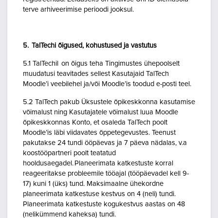
terve arhiveerimise perioodi jooksul.
5. TalTechi õigused, kohustused ja vastutus
5.1 TalTechil on õigus teha Tingimustes ühepoolselt
muudatusi teavitades sellest Kasutajaid TalTech
Moodle’i veebilehel ja/või Moodle’is toodud e-posti teel.
5.2 TalTech pakub Üksustele õpikeskkonna kasutamise
võimalust ning Kasutajatele võimalust luua Moodle
õpikeskkonnas Konto, et osaleda TalTech poolt
Moodle’is läbi viidavates õppetegevustes. Teenust
pakutakse 24 tundi ööpäevas ja 7 päeva nädalas, v.a
koostööpartneri poolt teatatud
hooldusaegadel. Planeerimata katkestuste korral
reageeritakse probleemile tööajal (tööpäevadel kell 9-
17) kuni 1 (üks) tund. Maksimaalne ühekordne
planeerimata katkestuse kestvus on 4 (neli) tundi.
Planeerimata katkestuste kogukestvus aastas on 48
(nelikümmend kaheksa) tundi.