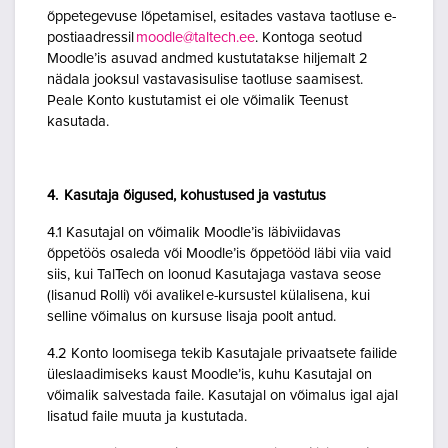
õppetegevuse lõpetamisel, esitades vastava taotluse e-
postiaadressil
moodle@taltech.ee
. Kontoga seotud
Moodle’is asuvad andmed kustutatakse hiljemalt 2
nädala jooksul vastavasisulise taotluse saamisest.
Peale Konto kustutamist ei ole võimalik Teenust
kasutada.
4. Kasutaja õigused, kohustused ja vastutus
4.1 Kasutajal on võimalik Moodle’is läbiviidavas
õppetöös osaleda või Moodle’is õppetööd läbi viia vaid
siis, kui TalTech on loonud Kasutajaga vastava seose
(lisanud Rolli) või avalikel e-kursustel külalisena, kui
selline võimalus on kursuse lisaja poolt antud.
4.2 Konto loomisega tekib Kasutajale privaatsete failide
üleslaadimiseks kaust Moodle’is, kuhu Kasutajal on
võimalik salvestada faile. Kasutajal on võimalus igal ajal
lisatud faile muuta ja kustutada.