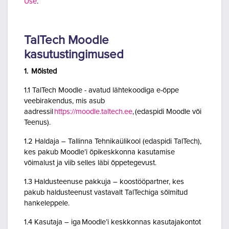
Use
.
TalTech Moodle
kasutustingimused
1. Mõisted
1.1 TalTech Moodle - avatud lähtekoodiga e-õppe
veebirakendus, mis asub
aadressil
https://moodle.taltech.ee
, (edaspidi Moodle või
Teenus).
1.2 Haldaja – Tallinna Tehnikaülikool (edaspidi TalTech),
kes pakub Moodle’i õpikeskkonna kasutamise
võimalust ja viib selles läbi õppetegevust.
1.3 Haldusteenuse pakkuja – koostööpartner, kes
pakub haldusteenust vastavalt TalTechiga sõlmitud
hankeleppele.
1.4 Kasutaja – iga Moodle’i keskkonnas kasutajakontot