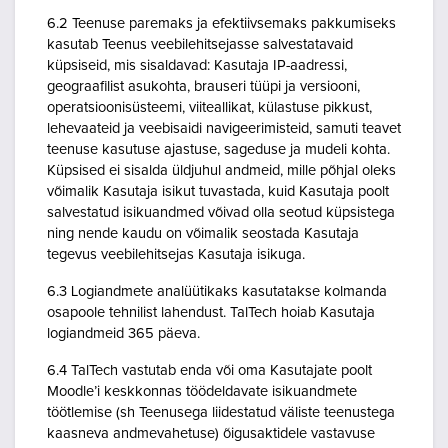
6.2 Teenuse paremaks ja efektiivsemaks pakkumiseks
kasutab Teenus veebilehitsejasse salvestatavaid
küpsiseid, mis sisaldavad: Kasutaja IP-aadressi,
geograafilist asukohta, brauseri tüüpi ja versiooni,
operatsioonisüsteemi, viiteallikat, külastuse pikkust,
lehevaateid ja veebisaidi navigeerimisteid, samuti teavet
teenuse kasutuse ajastuse, sageduse ja mudeli kohta.
Küpsised ei sisalda üldjuhul andmeid, mille põhjal oleks
võimalik Kasutaja isikut tuvastada, kuid Kasutaja poolt
salvestatud isikuandmed võivad olla seotud küpsistega
ning nende kaudu on võimalik seostada Kasutaja
tegevus veebilehitsejas Kasutaja isikuga.
6.3 Logiandmete analüütikaks kasutatakse kolmanda
osapoole tehnilist lahendust. TalTech hoiab Kasutaja
logiandmeid 365 päeva.
6.4 TalTech vastutab enda või oma Kasutajate poolt
Moodle’i keskkonnas töödeldavate isikuandmete
töötlemise (sh Teenusega liidestatud väliste teenustega
kaasneva andmevahetuse) õigusaktidele vastavuse