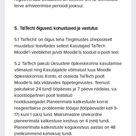
terve arhiveerimise perioodi jooksul.
5. TalTechi õigused, kohustused ja vastutus
5.1 TalTechil on õigus teha Tingimustes ühepoolselt
muudatusi teavitades sellest Kasutajaid TalTech
Moodle’i veebilehel ja/või Moodle’is toodud e-posti teel.
5.2 TalTech pakub Üksustele õpikeskkonna kasutamise
võimalust ning Kasutajatele võimalust luua Moodle
õpikeskkonnas Konto, et osaleda TalTech poolt
Moodle’is läbi viidavates õppetegevustes. Teenust
pakutakse 24 tundi ööpäevas ja 7 päeva nädalas, v.a
koostööpartneri poolt teatatud
hooldusaegadel. Planeerimata katkestuste korral
reageeritakse probleemile tööajal (tööpäevadel kell 9-
17) kuni 1 (üks) tund. Maksimaalne ühekordne
planeerimata katkestuse kestvus on 4 (neli) tundi.
Planeerimata katkestuste kogukestvus aastas on 48
(nelikümmend kaheksa) tundi.