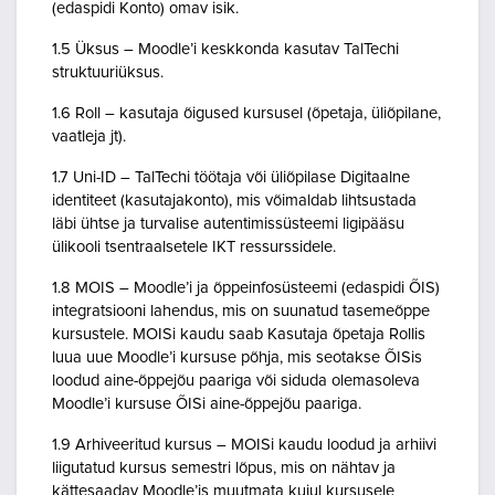
(edaspidi Konto) omav isik.
1.5 Üksus – Moodle’i keskkonda kasutav TalTechi
struktuuriüksus.
1.6 Roll – kasutaja õigused kursusel (õpetaja, üliõpilane,
vaatleja jt).
1.7 Uni-ID – TalTechi töötaja või üliõpilase Digitaalne
identiteet (kasutajakonto), mis võimaldab lihtsustada
läbi ühtse ja turvalise autentimissüsteemi ligipääsu
ülikooli tsentraalsetele IKT ressurssidele.
1.8 MOIS – Moodle’i ja õppeinfosüsteemi (edaspidi ÕIS)
integratsiooni lahendus, mis on suunatud tasemeõppe
kursustele. MOISi kaudu saab Kasutaja õpetaja Rollis
luua uue Moodle’i kursuse põhja, mis seotakse ÕISis
loodud aine-õppejõu paariga või siduda olemasoleva
Moodle’i kursuse ÕISi aine-õppejõu paariga.
1.9 Arhiveeritud kursus – MOISi kaudu loodud ja arhiivi
liigutatud kursus semestri lõpus, mis on nähtav ja
kättesaadav Moodle’is muutmata kujul kursusele