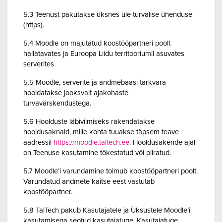
5.3 Teenust pakutakse üksnes üle turvalise ühenduse
(https).
5.4 Moodle on majutatud koostööpartneri poolt
hallatavates ja Euroopa Liidu territooriumil asuvates
serverites.
5.5 Moodle, serverite ja andmebaasi tarkvara
hooldatakse jooksvalt ajakohaste
turvavärskendustega.
5.6 Hoolduste läbiviimiseks rakendatakse
hooldusaknaid, mille kohta tuuakse täpsem teave
aadressil
https://moodle.taltech.ee
. Hooldusakende ajal
on Teenuse kasutamine tõkestatud või piiratud.
5.7 Moodle’i varundamine toimub koostööpartneri poolt.
Varundatud andmete kaitse eest vastutab
koostööpartner.
5.8 TalTech pakub Kasutajatele ja Üksustele Moodle’i
kasutamisega seotud kasutajatuge. Kasutajatuge