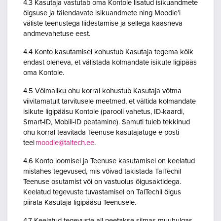
4.3 Kasutaja vastutab oma Kontole lisatud isikuandmete
õigsuse ja täiendavate isikuandmete ning Moodle’i
väliste teenustega liidestamise ja sellega kaasneva
andmevahetuse eest.
4.4 Konto kasutamisel kohustub Kasutaja tegema kõik
endast oleneva, et välistada kolmandate isikute ligipääs
oma Kontole.
4.5 Võimaliku ohu korral kohustub Kasutaja võtma
viivitamatult tarvitusele meetmed, et vältida kolmandate
isikute ligipääsu Kontole (parooli vahetus, ID-kaardi,
Smart-ID, Mobiil-ID peatamine). Samuti tuleb tekkinud
ohu korral teavitada Teenuse kasutajatuge e-posti
teel
moodle@taltech.ee
.
4.6 Konto loomisel ja Teenuse kasutamisel on keelatud
mistahes tegevused, mis võivad takistada TalTechil
Teenuse osutamist või on vastuolus õigusaktidega.
Keelatud tegevuste tuvastamisel on TalTechil õigus
piirata Kasutaja ligipääsu Teenusele.
4.7 Keelatud tegevuste all peetakse silmas muuhulgas