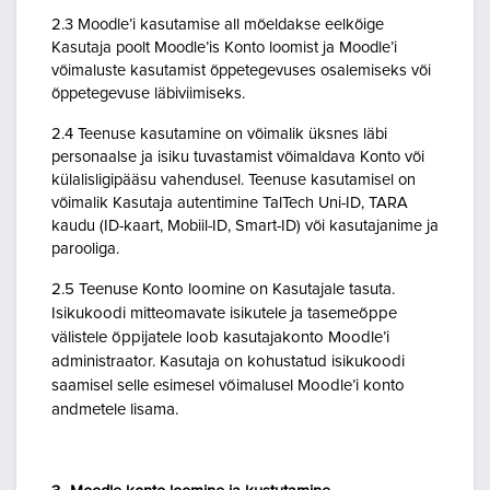
2.3 Moodle’i kasutamise all mõeldakse eelkõige
Kasutaja poolt Moodle’is Konto loomist ja Moodle’i
võimaluste kasutamist õppetegevuses osalemiseks või
õppetegevuse läbiviimiseks.
2.4 Teenuse kasutamine on võimalik üksnes läbi
personaalse ja isiku tuvastamist võimaldava Konto või
külalisligipääsu vahendusel. Teenuse kasutamisel on
võimalik Kasutaja autentimine TalTech Uni-ID, TARA
kaudu (ID-kaart, Mobiil-ID, Smart-ID) või kasutajanime ja
parooliga.
2.5 Teenuse Konto loomine on Kasutajale tasuta.
Isikukoodi mitteomavate isikutele ja tasemeõppe
välistele õppijatele loob kasutajakonto Moodle’i
administraator. Kasutaja on kohustatud isikukoodi
saamisel selle esimesel võimalusel Moodle’i konto
andmetele lisama.