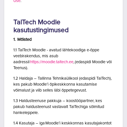
Use
.
TalTech Moodle
kasutustingimused
1. Mõisted
1.1 TalTech Moodle - avatud lähtekoodiga e-õppe
veebirakendus, mis asub
aadressil
https://moodle.taltech.ee
, (edaspidi Moodle või
Teenus).
1.2 Haldaja – Tallinna Tehnikaülikool (edaspidi TalTech),
kes pakub Moodle’i õpikeskkonna kasutamise
võimalust ja viib selles läbi õppetegevust.
1.3 Haldusteenuse pakkuja – koostööpartner, kes
pakub haldusteenust vastavalt TalTechiga sõlmitud
hankeleppele.
1.4 Kasutaja – iga Moodle’i keskkonnas kasutajakontot