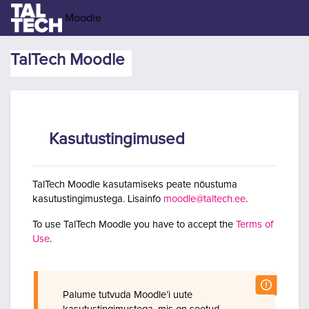
Jäta vahele peasisuni
Moodle
TalTech Moodle
Kasutustingimused
TalTech Moodle kasutamiseks peate nõustuma
kasutustingimustega. Lisainfo
moodle@taltech.ee
.
To use TalTech Moodle you have to accept the
Terms of
Use
.
Palume tutvuda Moodle’i uute