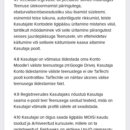
Teenuse ülekoormamist päringutega,
ebaturvalise/ebaseadusliku sisu lisamist süsteemi,
esinemist teise isikuna, autoriõiguste rikkumist, teiste
Kasutajate Kontodele ligipääsu üritamine mistahes viisil,
tahtlikult möödaminek või selle üritamine piirangutest
seoses juurdepääsuga Teenusele, vm etteheidetav
käitumine või sellisele käitumisele kaasa aitamine
Kasutaja poolt.
4.8 Kasutajal on võimalus liidestada oma Konto
Moodle’i väliste teenustega (nt Google Drive). Kasutaja
Konto liidestamine väliste teenustega ei ole TalTechi
poolt kontrollitav. TalTechile on nähtav üksnes välise
teenusega liidestamise fakt.
4.9 Registreerudes Kasutajaks nõustub Kasutaja
saama e-posti teel Teenusega seotud teateid, mida on
Kasutajal võimalik profiili sätete all seadistada.
4.10 Kasutajal on õigus saada ligipääs MOISi kaudu
loodud ja Arhiveeritud kursusele, millele on ta
registreeritud. Eelduseks on aktiivse Uni-ID olemasolu