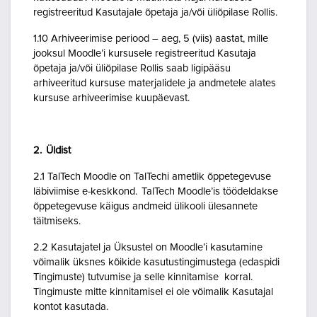
registreeritud Kasutajale õpetaja ja/või üliõpilase Rollis.
1.10 Arhiveerimise periood – aeg, 5 (viis) aastat, mille
jooksul Moodle’i kursusele registreeritud Kasutaja
õpetaja ja/või üliõpilase Rollis saab ligipääsu
arhiveeritud kursuse materjalidele ja andmetele alates
kursuse arhiveerimise kuupäevast.
2. Üldist
2.1 TalTech Moodle on TalTechi ametlik õppetegevuse
läbiviimise e-keskkond. TalTech Moodle’is töödeldakse
õppetegevuse käigus andmeid ülikooli ülesannete
täitmiseks.
2.2 Kasutajatel ja Üksustel on Moodle’i kasutamine
võimalik üksnes kõikide kasutustingimustega (edaspidi
Tingimuste) tutvumise ja selle kinnitamise korral.
Tingimuste mitte kinnitamisel ei ole võimalik Kasutajal
kontot kasutada.