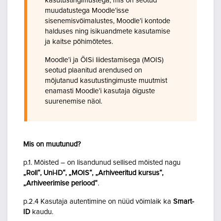
kasutustingimustega, mis on seotud
muudatustega Moodle’isse
sisenemisvõimalustes, Moodle’i kontode
halduses ning isikuandmete kasutamise
ja kaitse põhimõtetes.
Moodle’i ja ÕISi liidestamisega (MOIS)
seotud plaanitud arendused on
mõjutanud kasutustingimuste muutmist
enamasti Moodle’i kasutaja õiguste
suurenemise näol.
Mis on muutunud?
p.1. Mõisted – on lisandunud sellised mõisted nagu
„Roll“, Uni-ID“, „MOIS“, „Arhiveeritud kursus“,
„Arhiveerimise periood“
.
p.2.4 Kasutaja autentimine on nüüd võimlaik ka
Smart-
ID
kaudu.