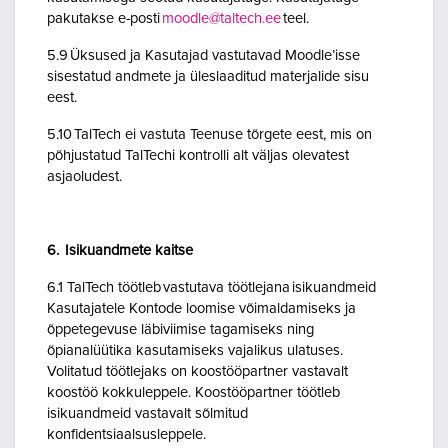
pakutakse e-posti
moodle@taltech.ee
teel.
5.9 Üksused ja Kasutajad vastutavad Moodle’isse
sisestatud andmete ja üleslaaditud materjalide sisu
eest.
5.10 TalTech ei vastuta Teenuse tõrgete eest, mis on
põhjustatud TalTechi kontrolli alt väljas olevatest
asjaoludest.
6. Isikuandmete kaitse
6.1 TalTech töötleb vastutava töötlejana isikuandmeid
Kasutajatele Kontode loomise võimaldamiseks ja
õppetegevuse läbiviimise tagamiseks ning
õpianalüütika kasutamiseks vajalikus ulatuses.
Volitatud töötlejaks on koostööpartner vastavalt
koostöö kokkuleppele. Koostööpartner töötleb
isikuandmeid vastavalt sõlmitud
konfidentsiaalsusleppele.