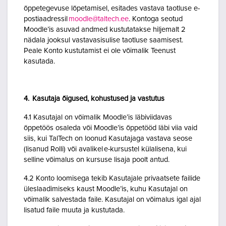
õppetegevuse lõpetamisel, esitades vastava taotluse e-
postiaadressil
moodle@taltech.ee
. Kontoga seotud
Moodle’is asuvad andmed kustutatakse hiljemalt 2
nädala jooksul vastavasisulise taotluse saamisest.
Peale Konto kustutamist ei ole võimalik Teenust
kasutada.
4. Kasutaja õigused, kohustused ja vastutus
4.1 Kasutajal on võimalik Moodle’is läbiviidavas
õppetöös osaleda või Moodle’is õppetööd läbi viia vaid
siis, kui TalTech on loonud Kasutajaga vastava seose
(lisanud Rolli) või avalikel e-kursustel külalisena, kui
selline võimalus on kursuse lisaja poolt antud.
4.2 Konto loomisega tekib Kasutajale privaatsete failide
üleslaadimiseks kaust Moodle’is, kuhu Kasutajal on
võimalik salvestada faile. Kasutajal on võimalus igal ajal
lisatud faile muuta ja kustutada.