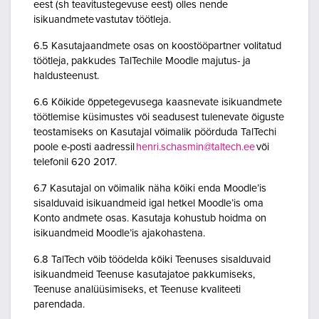
eest (sh teavitustegevuse eest) olles nende
isikuandmete vastutav töötleja.
6.5 Kasutajaandmete osas on koostööpartner volitatud
töötleja, pakkudes TalTechile Moodle majutus- ja
haldusteenust.
6.6 Kõikide õppetegevusega kaasnevate isikuandmete
töötlemise küsimustes või seadusest tulenevate õiguste
teostamiseks on Kasutajal võimalik pöörduda TalTechi
poole e-posti aadressil
henri.schasmin@taltech.ee
või
telefonil 620 2017.
6.7 Kasutajal on võimalik näha kõiki enda Moodle’is
sisalduvaid isikuandmeid igal hetkel Moodle’is oma
Konto andmete osas. Kasutaja kohustub hoidma on
isikuandmeid Moodle’is ajakohastena.
6.8 TalTech võib töödelda kõiki Teenuses sisalduvaid
isikuandmeid Teenuse kasutajatoe pakkumiseks,
Teenuse analüüsimiseks, et Teenuse kvaliteeti
parendada.