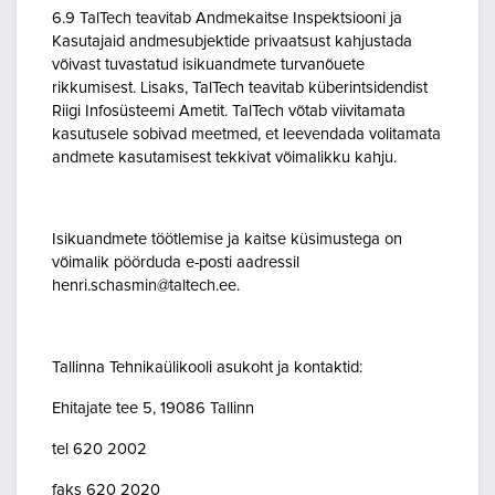
6.9 TalTech teavitab Andmekaitse Inspektsiooni ja
Kasutajaid andmesubjektide privaatsust kahjustada
võivast tuvastatud isikuandmete turvanõuete
rikkumisest. Lisaks, TalTech teavitab küberintsidendist
Riigi Infosüsteemi Ametit. TalTech võtab viivitamata
kasutusele sobivad meetmed, et leevendada volitamata
andmete kasutamisest tekkivat võimalikku kahju.
Isikuandmete töötlemise ja kaitse küsimustega on
võimalik pöörduda e-posti aadressil
henri.schasmin@taltech.ee.
Tallinna Tehnikaülikooli asukoht ja kontaktid:
Ehitajate tee 5, 19086 Tallinn
tel 620 2002
faks 620 2020