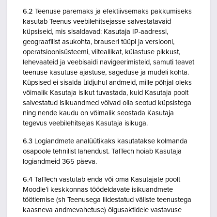
6.2 Teenuse paremaks ja efektiivsemaks pakkumiseks
kasutab Teenus veebilehitsejasse salvestatavaid
küpsiseid, mis sisaldavad: Kasutaja IP-aadressi,
geograafilist asukohta, brauseri tüüpi ja versiooni,
operatsioonisüsteemi, viiteallikat, külastuse pikkust,
lehevaateid ja veebisaidi navigeerimisteid, samuti teavet
teenuse kasutuse ajastuse, sageduse ja mudeli kohta.
Küpsised ei sisalda üldjuhul andmeid, mille põhjal oleks
võimalik Kasutaja isikut tuvastada, kuid Kasutaja poolt
salvestatud isikuandmed võivad olla seotud küpsistega
ning nende kaudu on võimalik seostada Kasutaja
tegevus veebilehitsejas Kasutaja isikuga.
6.3 Logiandmete analüütikaks kasutatakse kolmanda
osapoole tehnilist lahendust. TalTech hoiab Kasutaja
logiandmeid 365 päeva.
6.4 TalTech vastutab enda või oma Kasutajate poolt
Moodle’i keskkonnas töödeldavate isikuandmete
töötlemise (sh Teenusega liidestatud väliste teenustega
kaasneva andmevahetuse) õigusaktidele vastavuse