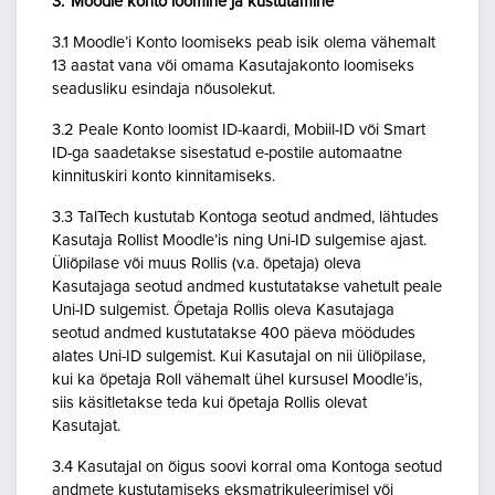
3. Moodle konto loomine ja kustutamine
3.1 Moodle’i Konto loomiseks peab isik olema vähemalt
13 aastat vana või omama Kasutajakonto loomiseks
seadusliku esindaja nõusolekut.
3.2 Peale Konto loomist ID-kaardi, Mobiil-ID või Smart
ID-ga saadetakse sisestatud e-postile automaatne
kinnituskiri konto kinnitamiseks.
3.3 TalTech kustutab Kontoga seotud andmed, lähtudes
Kasutaja Rollist Moodle’is ning Uni-ID sulgemise ajast.
Üliõpilase või muus Rollis (v.a. õpetaja) oleva
Kasutajaga seotud andmed kustutatakse vahetult peale
Uni-ID sulgemist. Õpetaja Rollis oleva Kasutajaga
seotud andmed kustutatakse 400 päeva möödudes
alates Uni-ID sulgemist. Kui Kasutajal on nii üliõpilase,
kui ka õpetaja Roll vähemalt ühel kursusel Moodle’is,
siis käsitletakse teda kui õpetaja Rollis olevat
Kasutajat.
3.4 Kasutajal on õigus soovi korral oma Kontoga seotud
andmete kustutamiseks eksmatrikuleerimisel või