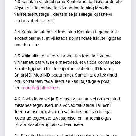
4.3 Kasutaja vastutab oma Kontole lisatud isikuandmete
õigsuse ja täiendavate isikuandmete ning Moodle’i
väliste teenustega liidestamise ja sellega kaasneva
andmevahetuse eest.
4.4 Konto kasutamisel kohustub Kasutaja tegema kõik
endast oleneva, et välistada kolmandate isikute ligipääs
oma Kontole.
4.5 Võimaliku ohu korral kohustub Kasutaja võtma
viivitamatult tarvitusele meetmed, et vältida kolmandate
isikute ligipääsu Kontole (parooli vahetus, ID-kaardi,
Smart-ID, Mobiil-ID peatamine). Samuti tuleb tekkinud
ohu korral teavitada Teenuse kasutajatuge e-posti
teel
moodle@taltech.ee
.
4.6 Konto loomisel ja Teenuse kasutamisel on keelatud
mistahes tegevused, mis võivad takistada TalTechil
Teenuse osutamist või on vastuolus õigusaktidega.
Keelatud tegevuste tuvastamisel on TalTechil õigus
piirata Kasutaja ligipääsu Teenusele.
4.7 Keelatud tegevuste all peetakse silmas muuhulgas