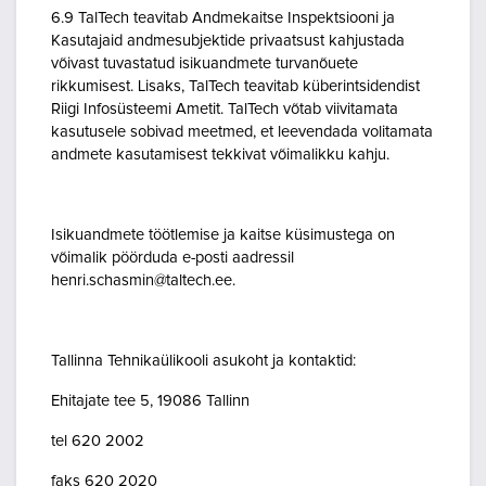
6.9 TalTech teavitab Andmekaitse Inspektsiooni ja
Kasutajaid andmesubjektide privaatsust kahjustada
võivast tuvastatud isikuandmete turvanõuete
rikkumisest. Lisaks, TalTech teavitab küberintsidendist
Riigi Infosüsteemi Ametit. TalTech võtab viivitamata
kasutusele sobivad meetmed, et leevendada volitamata
andmete kasutamisest tekkivat võimalikku kahju.
Isikuandmete töötlemise ja kaitse küsimustega on
võimalik pöörduda e-posti aadressil
henri.schasmin@taltech.ee.
Tallinna Tehnikaülikooli asukoht ja kontaktid:
Ehitajate tee 5, 19086 Tallinn
tel 620 2002
faks 620 2020