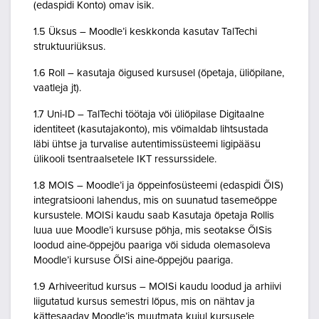
(edaspidi Konto) omav isik.
1.5 Üksus – Moodle’i keskkonda kasutav TalTechi
struktuuriüksus.
1.6 Roll – kasutaja õigused kursusel (õpetaja, üliõpilane,
vaatleja jt).
1.7 Uni-ID – TalTechi töötaja või üliõpilase Digitaalne
identiteet (kasutajakonto), mis võimaldab lihtsustada
läbi ühtse ja turvalise autentimissüsteemi ligipääsu
ülikooli tsentraalsetele IKT ressurssidele.
1.8 MOIS – Moodle’i ja õppeinfosüsteemi (edaspidi ÕIS)
integratsiooni lahendus, mis on suunatud tasemeõppe
kursustele. MOISi kaudu saab Kasutaja õpetaja Rollis
luua uue Moodle’i kursuse põhja, mis seotakse ÕISis
loodud aine-õppejõu paariga või siduda olemasoleva
Moodle’i kursuse ÕISi aine-õppejõu paariga.
1.9 Arhiveeritud kursus – MOISi kaudu loodud ja arhiivi
liigutatud kursus semestri lõpus, mis on nähtav ja
kättesaadav Moodle’is muutmata kujul kursusele