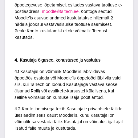
õppetegevuse lõpetamisel, esitades vastava taotluse e-
postiaadressil
moodle@taltech.ee
. Kontoga seotud
Moodle’is asuvad andmed kustutatakse hiljemalt 2
nädala jooksul vastavasisulise taotluse saamisest.
Peale Konto kustutamist ei ole võimalik Teenust
kasutada.
4. Kasutaja õigused, kohustused ja vastutus
4.1 Kasutajal on võimalik Moodle’is läbiviidavas
õppetöös osaleda või Moodle’is õppetööd läbi viia vaid
siis, kui TalTech on loonud Kasutajaga vastava seose
(lisanud Rolli) või avalikel e-kursustel külalisena, kui
selline võimalus on kursuse lisaja poolt antud.
4.2 Konto loomisega tekib Kasutajale privaatsete failide
üleslaadimiseks kaust Moodle’is, kuhu Kasutajal on
võimalik salvestada faile. Kasutajal on võimalus igal ajal
lisatud faile muuta ja kustutada.