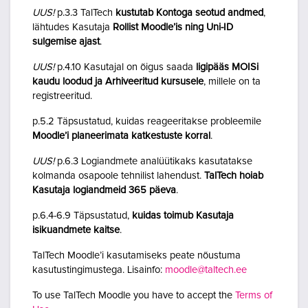
UUS!
p.3.3 TalTech
kustutab Kontoga seotud andmed
,
lähtudes Kasutaja
Rollist Moodle’is ning Uni-ID
sulgemise ajast
.
UUS!
p.4.10 Kasutajal on õigus saada
ligipääs MOISi
kaudu loodud ja Arhiveeritud kursusele
, millele on ta
registreeritud.
p.5.2 Täpsustatud, kuidas reageeritakse probleemile
Moodle’i planeerimata katkestuste korral
.
UUS!
p.6.3 Logiandmete analüütikaks kasutatakse
kolmanda osapoole tehnilist lahendust.
TalTech hoiab
Kasutaja logiandmeid 365 päeva
.
p.6.4-6.9 Täpsustatud,
kuidas toimub Kasutaja
isikuandmete kaitse
.
TalTech Moodle’i kasutamiseks peate nõustuma
kasutustingimustega. Lisainfo:
moodle@taltech.ee
To use TalTech Moodle you have to accept the
Terms of