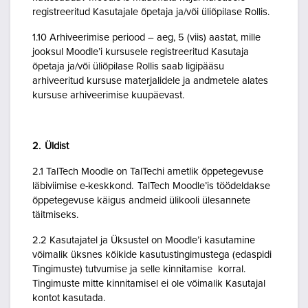
registreeritud Kasutajale õpetaja ja/või üliõpilase Rollis.
1.10 Arhiveerimise periood – aeg, 5 (viis) aastat, mille
jooksul Moodle’i kursusele registreeritud Kasutaja
õpetaja ja/või üliõpilase Rollis saab ligipääsu
arhiveeritud kursuse materjalidele ja andmetele alates
kursuse arhiveerimise kuupäevast.
2. Üldist
2.1 TalTech Moodle on TalTechi ametlik õppetegevuse
läbiviimise e-keskkond. TalTech Moodle’is töödeldakse
õppetegevuse käigus andmeid ülikooli ülesannete
täitmiseks.
2.2 Kasutajatel ja Üksustel on Moodle’i kasutamine
võimalik üksnes kõikide kasutustingimustega (edaspidi
Tingimuste) tutvumise ja selle kinnitamise korral.
Tingimuste mitte kinnitamisel ei ole võimalik Kasutajal
kontot kasutada.