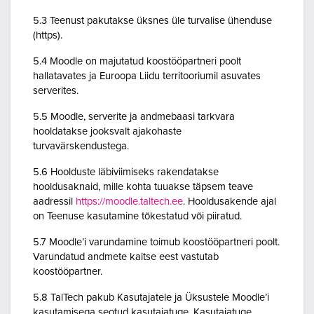
5.3 Teenust pakutakse üksnes üle turvalise ühenduse
(https).
5.4 Moodle on majutatud koostööpartneri poolt
hallatavates ja Euroopa Liidu territooriumil asuvates
serverites.
5.5 Moodle, serverite ja andmebaasi tarkvara
hooldatakse jooksvalt ajakohaste
turvavärskendustega.
5.6 Hoolduste läbiviimiseks rakendatakse
hooldusaknaid, mille kohta tuuakse täpsem teave
aadressil
https://moodle.taltech.ee
. Hooldusakende ajal
on Teenuse kasutamine tõkestatud või piiratud.
5.7 Moodle’i varundamine toimub koostööpartneri poolt.
Varundatud andmete kaitse eest vastutab
koostööpartner.
5.8 TalTech pakub Kasutajatele ja Üksustele Moodle’i
kasutamisega seotud kasutajatuge. Kasutajatuge