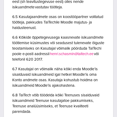
eest (sh teavitustegevuse eest) olles nende
isikuandmete vastutav töötleja.
6.5 Kasutajaandmete osas on koostööpartner volitatud
töötleja, pakkudes TalTechile Moodle majutus- ja
haldusteenust.
6.6 Kõikide õppetegevusega kaasnevate isikuandmete
töötlemise küsimustes või seadusest tulenevate õiguste
teostamiseks on Kasutajal võimalik pöörduda TalTechi
poole e-posti aadressil
henri.schasmin@taltech.ee
või
telefonil 620 2017.
6.7 Kasutajal on võimalik näha kõiki enda Moodle’is
sisalduvaid isikuandmeid igal hetkel Moodle’is oma
Konto andmete osas. Kasutaja kohustub hoidma on
isikuandmeid Moodle’is ajakohastena.
6.8 TalTech võib töödelda kõiki Teenuses sisalduvaid
isikuandmeid Teenuse kasutajatoe pakkumiseks,
Teenuse analüüsimiseks, et Teenuse kvaliteeti
parendada.