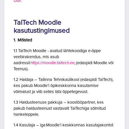
Use
.
TalTech Moodle
kasutustingimused
1. Mõisted
1.1 TalTech Moodle - avatud lähtekoodiga e-õppe
veebirakendus, mis asub
aadressil
https://moodle.taltech.ee
, (edaspidi Moodle või
Teenus).
1.2 Haldaja – Tallinna Tehnikaülikool (edaspidi TalTech),
kes pakub Moodle’i õpikeskkonna kasutamise
võimalust ja viib selles läbi õppetegevust.
1.3 Haldusteenuse pakkuja – koostööpartner, kes
pakub haldusteenust vastavalt TalTechiga sõlmitud
hankeleppele.
1.4 Kasutaja – iga Moodle’i keskkonnas kasutajakontot