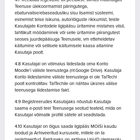
Teenuse ülekoormamist päringutega,
ebaturvalise/ebaseadusliku sisu lisamist süsteemi,
esinemist teise isikuna, autoriõiguste rikkumist, teiste
Kasutajate Kontodele ligipääsu üritamine mistahes viisil,
tahtlikult möödaminek või selle üritamine piirangutest
seoses juurdepääsuga Teenusele, vm etteheidetav
käitumine või sellisele käitumisele kaasa aitamine
Kasutaja poolt.
4.8 Kasutajal on võimalus liidestada oma Konto
Moodle’i väliste teenustega (nt Google Drive). Kasutaja
Konto liidestamine väliste teenustega ei ole TalTechi
poolt kontrollitav. TalTechile on nähtav üksnes välise
teenusega liidestamise fakt.
4.9 Registreerudes Kasutajaks nõustub Kasutaja
saama e-posti teel Teenusega seotud teateid, mida on
Kasutajal võimalik profiili sätete all seadistada.
4.10 Kasutajal on õigus saada ligipääs MOISi kaudu
loodud ja Arhiveeritud kursusele, millele on ta
registreeritud. Eelduseks on aktiivse Uni-ID olemasolu