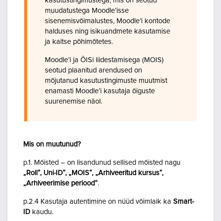
kasutustingimustega, mis on seotud
muudatustega Moodle’isse
sisenemisvõimalustes, Moodle’i kontode
halduses ning isikuandmete kasutamise
ja kaitse põhimõtetes.
Moodle’i ja ÕISi liidestamisega (MOIS)
seotud plaanitud arendused on
mõjutanud kasutustingimuste muutmist
enamasti Moodle’i kasutaja õiguste
suurenemise näol.
Mis on muutunud?
p.1. Mõisted – on lisandunud sellised mõisted nagu
„Roll“, Uni-ID“, „MOIS“, „Arhiveeritud kursus“,
„Arhiveerimise periood“
.
p.2.4 Kasutaja autentimine on nüüd võimlaik ka
Smart-
ID
kaudu.