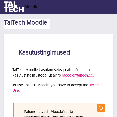
Jäta vahele peasisuni
Moodle
TalTech Moodle
Kasutustingimused
TalTech Moodle kasutamiseks peate nõustuma
kasutustingimustega. Lisainfo
moodle@taltech.ee
.
To use TalTech Moodle you have to accept the
Terms of
Use
.
Palume tutvuda Moodle’i uute