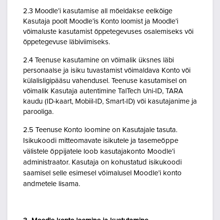
2.3 Moodle’i kasutamise all mõeldakse eelkõige
Kasutaja poolt Moodle’is Konto loomist ja Moodle’i
võimaluste kasutamist õppetegevuses osalemiseks või
õppetegevuse läbiviimiseks.
2.4 Teenuse kasutamine on võimalik üksnes läbi
personaalse ja isiku tuvastamist võimaldava Konto või
külalisligipääsu vahendusel. Teenuse kasutamisel on
võimalik Kasutaja autentimine TalTech Uni-ID, TARA
kaudu (ID-kaart, Mobiil-ID, Smart-ID) või kasutajanime ja
parooliga.
2.5 Teenuse Konto loomine on Kasutajale tasuta.
Isikukoodi mitteomavate isikutele ja tasemeõppe
välistele õppijatele loob kasutajakonto Moodle’i
administraator. Kasutaja on kohustatud isikukoodi
saamisel selle esimesel võimalusel Moodle’i konto
andmetele lisama.