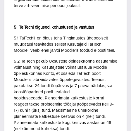
terve arhiveerimise perioodi jooksul.
5. TalTechi õigused, kohustused ja vastutus
5.1 TalTechil on õigus teha Tingimustes ühepoolselt
muudatusi teavitades sellest Kasutajaid TalTech
Moodle’i veebilehel ja/või Moodle’is toodud e-posti teel.
5.2 TalTech pakub Üksustele õpikeskkonna kasutamise
võimalust ning Kasutajatele võimalust luua Moodle
õpikeskkonnas Konto, et osaleda TalTech poolt
Moodle’is läbi viidavates õppetegevustes. Teenust
pakutakse 24 tundi ööpäevas ja 7 päeva nädalas, v.a
koostööpartneri poolt teatatud
hooldusaegadel. Planeerimata katkestuste korral
reageeritakse probleemile tööajal (tööpäevadel kell 9-
17) kuni 1 (üks) tund. Maksimaalne ühekordne
planeerimata katkestuse kestvus on 4 (neli) tundi.
Planeerimata katkestuste kogukestvus aastas on 48
(nelikümmend kaheksa) tundi.