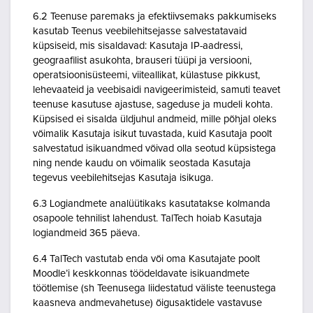
6.2 Teenuse paremaks ja efektiivsemaks pakkumiseks
kasutab Teenus veebilehitsejasse salvestatavaid
küpsiseid, mis sisaldavad: Kasutaja IP-aadressi,
geograafilist asukohta, brauseri tüüpi ja versiooni,
operatsioonisüsteemi, viiteallikat, külastuse pikkust,
lehevaateid ja veebisaidi navigeerimisteid, samuti teavet
teenuse kasutuse ajastuse, sageduse ja mudeli kohta.
Küpsised ei sisalda üldjuhul andmeid, mille põhjal oleks
võimalik Kasutaja isikut tuvastada, kuid Kasutaja poolt
salvestatud isikuandmed võivad olla seotud küpsistega
ning nende kaudu on võimalik seostada Kasutaja
tegevus veebilehitsejas Kasutaja isikuga.
6.3 Logiandmete analüütikaks kasutatakse kolmanda
osapoole tehnilist lahendust. TalTech hoiab Kasutaja
logiandmeid 365 päeva.
6.4 TalTech vastutab enda või oma Kasutajate poolt
Moodle’i keskkonnas töödeldavate isikuandmete
töötlemise (sh Teenusega liidestatud väliste teenustega
kaasneva andmevahetuse) õigusaktidele vastavuse