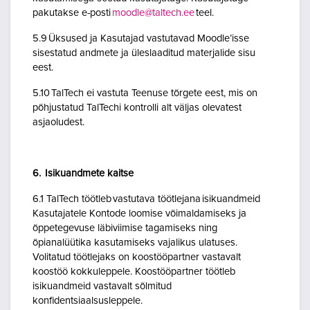
pakutakse e-posti
moodle@taltech.ee
teel.
5.9 Üksused ja Kasutajad vastutavad Moodle’isse
sisestatud andmete ja üleslaaditud materjalide sisu
eest.
5.10 TalTech ei vastuta Teenuse tõrgete eest, mis on
põhjustatud TalTechi kontrolli alt väljas olevatest
asjaoludest.
6. Isikuandmete kaitse
6.1 TalTech töötleb vastutava töötlejana isikuandmeid
Kasutajatele Kontode loomise võimaldamiseks ja
õppetegevuse läbiviimise tagamiseks ning
õpianalüütika kasutamiseks vajalikus ulatuses.
Volitatud töötlejaks on koostööpartner vastavalt
koostöö kokkuleppele. Koostööpartner töötleb
isikuandmeid vastavalt sõlmitud
konfidentsiaalsusleppele.