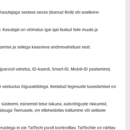
asutajaga vastava seose (lisanud Rolli) või avalikel e-
Kasutajal on võimalus igal ajal lisatud faile muuta ja
destamise ja sellega kaasneva andmevahetuse eest.
(parooli vahetus, ID-kaardi, Smart-ID, Mobiil-ID peatamine).
n vastuolus õigusaktidega. Keelatud tegevuste tuvastamisel on
steemi, esinemist teise isikuna, autoriõiguste rikkumist,
pääsuga Teenusele, vm etteheidetav käitumine või sellisele
ustega ei ole TalTechi poolt kontrollitav. TalTechile on nähtav