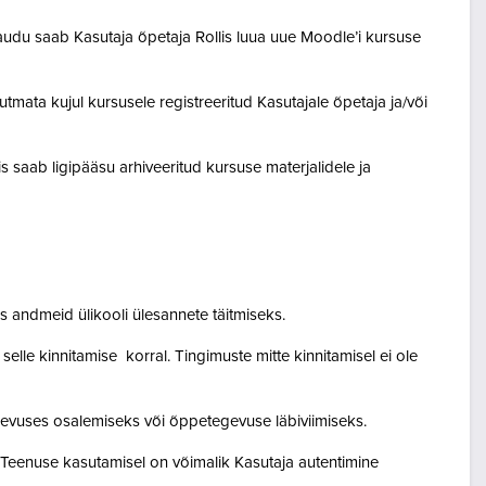
audu saab Kasutaja õpetaja Rollis luua uue Moodle’i kursuse
tmata kujul kursusele registreeritud Kasutajale õpetaja ja/või
lis saab ligipääsu arhiveeritud kursuse materjalidele ja
 andmeid ülikooli ülesannete täitmiseks.
lle kinnitamise korral. Tingimuste mitte kinnitamisel ei ole
egevuses osalemiseks või õppetegevuse läbiviimiseks.
. Teenuse kasutamisel on võimalik Kasutaja autentimine