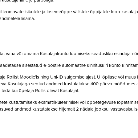
i kasutajanime ja parooliga.
tteomavate isikutele ja tasemeõppe välistele õppijatele loob kasutaj
o andmetele lisama.
stat vana või omama Kasutajakonto loomiseks seadusliku esindaja nõ
saadetakse sisestatud e-postile automaatne kinnituskiri konto kinnit
 Rollist Moodle’is ning Uni-ID sulgemise ajast. Üliõpilase või muus 
oleva Kasutajaga seotud andmed kustutatakse 400 päeva möödudes alate
 teda kui õpetaja Rollis olevat Kasutajat.
te kustutamiseks eksmatrikuleerimisel või õppetegevuse lõpetamisel,
suvad andmed kustutatakse hiljemalt 2 nädala jooksul vastavasisulise