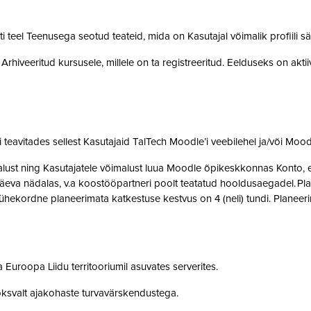
teel Teenusega seotud teateid, mida on Kasutajal võimalik profiili sä
rhiveeritud kursusele, millele on ta registreeritud. Eelduseks on akti
teavitades sellest Kasutajaid TalTech Moodle’i veebilehel ja/või Mood
st ning Kasutajatele võimalust luua Moodle õpikeskkonnas Konto, et 
eva nädalas, v.a koostööpartneri poolt teatatud hooldusaegadel. Pla
ne ühekordne planeerimata katkestuse kestvus on 4 (neli) tundi. Plan
 Euroopa Liidu territooriumil asuvates serverites.
oksvalt ajakohaste turvavärskendustega.