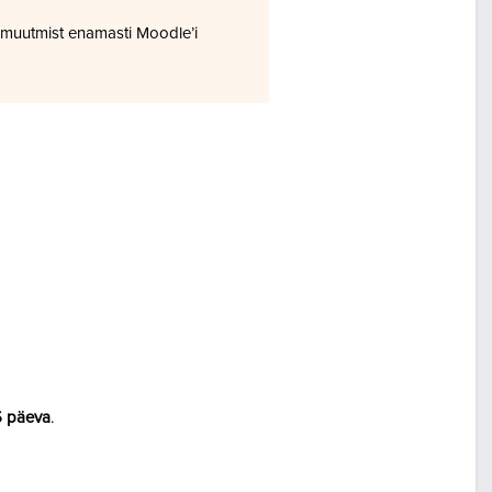
 muutmist enamasti Moodle’i
5 päeva
.