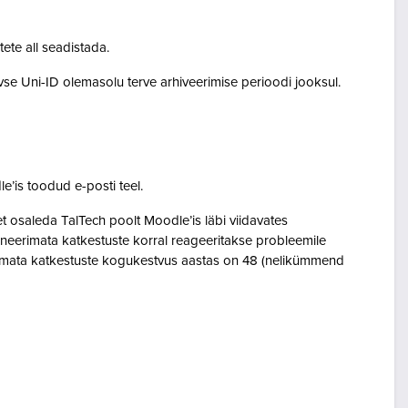
tete all seadistada.
ivse Uni-ID olemasolu terve arhiveerimise perioodi jooksul.
le’is toodud e-posti teel.
osaleda TalTech poolt Moodle’is läbi viidavates
neerimata katkestuste korral reageeritakse probleemile
eerimata katkestuste kogukestvus aastas on 48 (nelikümmend