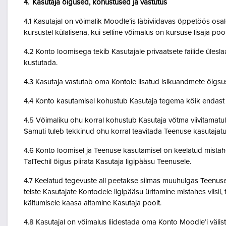
4. Kasutaja õigused, kohustused ja vastutus
4.1 Kasutajal on võimalik Moodle’is läbiviidavas õppetöös osale
kursustel külalisena, kui selline võimalus on kursuse lisaja po
4.2 Konto loomisega tekib Kasutajale privaatsete failide ülesla
kustutada.
4.3 Kasutaja vastutab oma Kontole lisatud isikuandmete õigsu
4.4 Konto kasutamisel kohustub Kasutaja tegema kõik endast o
4.5 Võimaliku ohu korral kohustub Kasutaja võtma viivitamatult
Samuti tuleb tekkinud ohu korral teavitada Teenuse kasutajatu
4.6 Konto loomisel ja Teenuse kasutamisel on keelatud mistah
TalTechil õigus piirata Kasutaja ligipääsu Teenusele.
4.7 Keelatud tegevuste all peetakse silmas muuhulgas Teenuse 
teiste Kasutajate Kontodele ligipääsu üritamine mistahes viisil
käitumisele kaasa aitamine Kasutaja poolt.
4.8 Kasutajal on võimalus liidestada oma Konto Moodle’i väliste