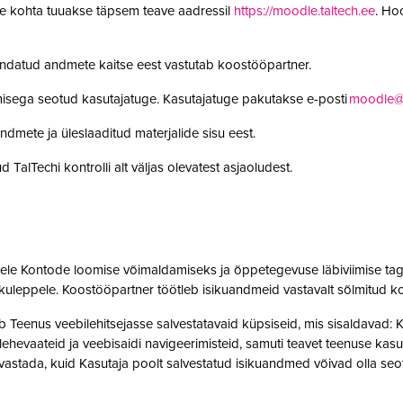
le kohta tuuakse täpsem teave aadressil
https://moodle.taltech.ee
. Ho
undatud andmete kaitse eest vastutab koostööpartner.
misega seotud kasutajatuge. Kasutajatuge pakutakse e-posti
moodle@t
ndmete ja üleslaaditud materjalide sisu eest.
 TalTechi kontrolli alt väljas olevatest asjaoludest.
jatele Kontode loomise võimaldamiseks ja õppetegevuse läbiviimise tag
kuleppele. Koostööpartner töötleb isikuandmeid vastavalt sõlmitud k
enus veebilehitsejasse salvestatavaid küpsiseid, mis sisaldavad: Kas
t, lehevaateid ja veebisaidi navigeerimisteid, samuti teavet teenuse ka
 tuvastada, kuid Kasutaja poolt salvestatud isikuandmed võivad olla 