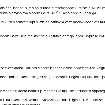
gratsiooni lahendus, mis on suunatud tasemeõppe kursustele. MOISi k
siduda olemasoleva Moodle’i kursuse ÕISi aine-õppejõu paariga.
atud kursus semestri lõpus, mis on nähtav ja kättesaadav Moodle’is muu
 Moodle’i kursusele registreeritud Kasutaja õpetaja ja/või üliõpilase Rol
mise e-keskkond. TalTech Moodle’is töödeldakse õppetegevuse käigus
snes kõikide kasutustingimustega (edaspidi Tingimuste) tutvumise ja se
lt Moodle’is Konto loomist ja Moodle’i võimaluste kasutamist õppet
a isiku tuvastamist võimaldava Konto või külalisligipääsu vahendusel