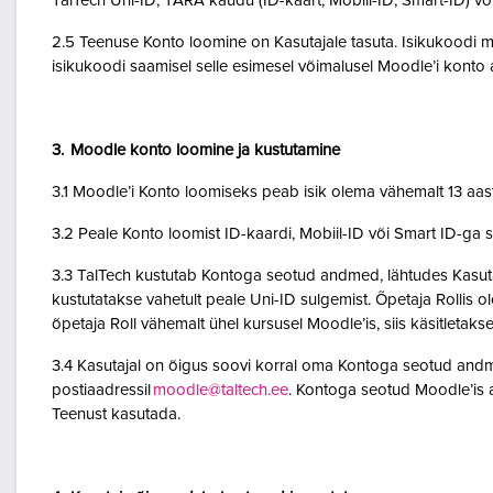
TalTech Uni-ID, TARA kaudu (ID-kaart, Mobiil-ID, Smart-ID) võ
2.5 Teenuse Konto loomine on Kasutajale tasuta. Isikukoodi mi
isikukoodi saamisel selle esimesel võimalusel Moodle’i kont
3. Moodle konto loomine ja kustutamine
3.1 Moodle’i Konto loomiseks peab isik olema vähemalt 13 aa
3.2 Peale Konto loomist ID-kaardi, Mobiil-ID või Smart ID-ga 
3.3 TalTech kustutab Kontoga seotud andmed, lähtudes Kasutaja
kustutatakse vahetult peale Uni-ID sulgemist. Õpetaja Rollis 
õpetaja Roll vähemalt ühel kursusel Moodle’is, siis käsitletakse
3.4 Kasutajal on õigus soovi korral oma Kontoga seotud andme
postiaadressil
moodle@taltech.ee
. Kontoga seotud Moodle’is a
Teenust kasutada.