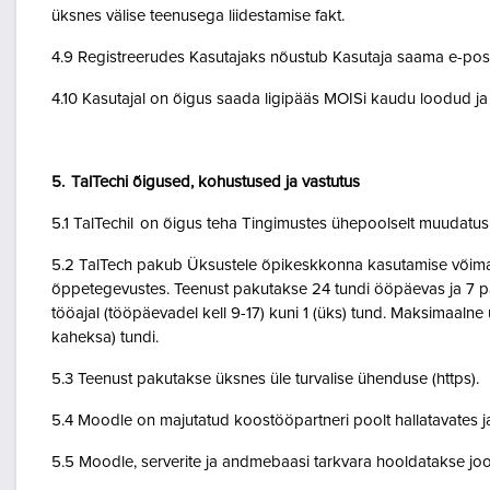
üksnes välise teenusega liidestamise fakt.
4.9 Registreerudes Kasutajaks nõustub Kasutaja saama e-posti 
4.10 Kasutajal on õigus saada ligipääs MOISi kaudu loodud ja A
5. TalTechi õigused, kohustused ja vastutus
5.1 TalTechil on õigus teha Tingimustes ühepoolselt muudatusi 
5.2 TalTech pakub Üksustele õpikeskkonna kasutamise võimalu
õppetegevustes. Teenust pakutakse 24 tundi ööpäevas ja 7 pä
tööajal (tööpäevadel kell 9-17) kuni 1 (üks) tund. Maksimaal
kaheksa) tundi.
5.3 Teenust pakutakse üksnes üle turvalise ühenduse (https).
5.4 Moodle on majutatud koostööpartneri poolt hallatavates ja
5.5 Moodle, serverite ja andmebaasi tarkvara hooldatakse jo