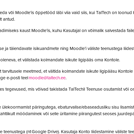
da või Moodle’is õppetööd läbi viia vaid siis, kui TalTech on loonud K
olt antud.
adimiseks kaust Moodle’is, kuhu Kasutajal on võimalik salvestada faile. 
se ja täiendavate isikuandmete ning Moodle’i väliste teenustega lii
leneva, et välistada kolmandate isikute ligipääs oma Kontole.
 tarvitusele meetmed, et vältida kolmandate isikute ligipääsu Kontole 
ge e-posti teel
moodle@taltech.ee
.
es tegevused, mis võivad takistada TalTechil Teenuse osutamist või o
ülekoormamist päringutega, ebaturvalise/ebaseadusliku sisu lisamist sü
, tahtlikult möödaminek või selle üritamine piirangutest seoses juurde
 teenustega (nt Google Drive). Kasutaja Konto liidestamine väliste teen