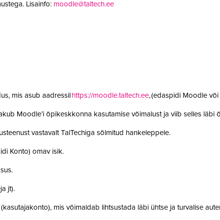
ustega. Lisainfo:
moodle@taltech.ee
us, mis asub aadressil
https://moodle.taltech.ee
, (edaspidi Moodle võ
 pakub Moodle’i õpikeskkonna kasutamise võimalust ja viib selles läb
steenust vastavalt TalTechiga sõlmitud hankeleppele.
idi Konto) omav isik.
ksus.
a jt).
t (kasutajakonto), mis võimaldab lihtsustada läbi ühtse ja turvalise aut