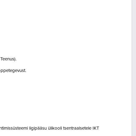
i Teenus).
i õppetegevust.
entimissüsteemi ligipääsu ülikooli tsentraalsetele IKT