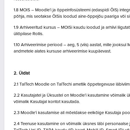
1.8 MOIS – Moodle’i ja õppeinfosüsteemi (edaspidi ÕIS) inte
põhja, mis seotakse ÕISis loodud aine-õppejõu paariga või 
1.9 Arhiveeritud kursus – MOISi kaudu loodud ja arhiivi liigut
üliõpilase Rollis.
1.10 Arhiveerimise periood – aeg, 5 (viis) aastat, mille jooksul
andmetele alates kursuse arhiveerimise kuupäevast.
2. Üldist
2.1 TalTech Moodle on TalTechi ametlik õppetegevuse läbivii
2.2 Kasutajatel ja Üksustel on Moodle’i kasutamine võimalik ük
võimalik Kasutajal kontot kasutada.
2.3 Moodle’i kasutamise all mõeldakse eelkõige Kasutaja poo
2.4 Teenuse kasutamine on võimalik üksnes läbi personaalse j