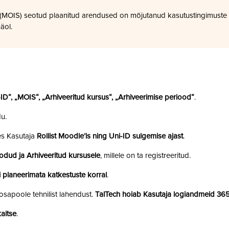
a (MOIS) seotud plaanitud arendused on mõjutanud kasutustingimuste
äol.
i-ID“, „MOIS“, „Arhiveeritud kursus“, „Arhiveerimise periood“
.
u.
es Kasutaja
Rollist Moodle’is ning Uni-ID sulgemise ajast
.
odud ja Arhiveeritud kursusele
, millele on ta registreeritud.
 planeerimata katkestuste korral
.
sapoole tehnilist lahendust.
TalTech hoiab Kasutaja logiandmeid 36
aitse
.