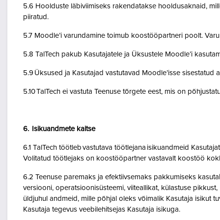
5.6 Hoolduste läbiviimiseks rakendatakse hooldusaknaid, mil
piiratud.
5.7 Moodle’i varundamine toimub koostööpartneri poolt. Var
5.8 TalTech pakub Kasutajatele ja Üksustele Moodle’i kasuta
5.9 Üksused ja Kasutajad vastutavad Moodle’isse sisestatud a
5.10 TalTech ei vastuta Teenuse tõrgete eest, mis on põhjustatud
6. Isikuandmete kaitse
6.1 TalTech töötleb vastutava töötlejana isikuandmeid Kasuta
Volitatud töötlejaks on koostööpartner vastavalt koostöö kok
6.2 Teenuse paremaks ja efektiivsemaks pakkumiseks kasutab Te
versiooni, operatsioonisüsteemi, viiteallikat, külastuse pikkus
üldjuhul andmeid, mille põhjal oleks võimalik Kasutaja isikut
Kasutaja tegevus veebilehitsejas Kasutaja isikuga.