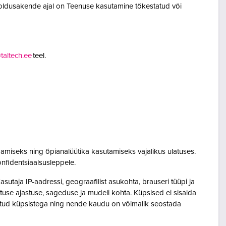
oldusakende ajal on Teenuse kasutamine tõkestatud või
altech.ee
teel.
amiseks ning õpianalüütika kasutamiseks vajalikus ulatuses.
onfidentsiaalsusleppele.
utaja IP-aadressi, geograafilist asukohta, brauseri tüüpi ja
sutuse ajastuse, sageduse ja mudeli kohta. Küpsised ei sisalda
seotud küpsistega ning nende kaudu on võimalik seostada