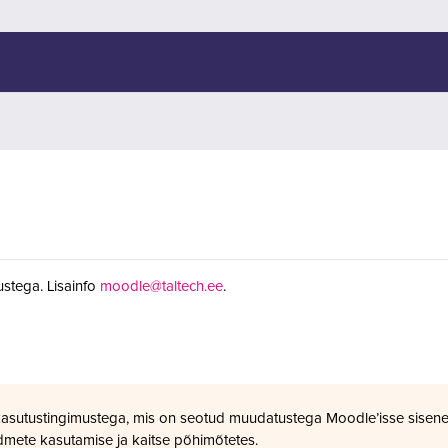
stega. Lisainfo
moodle@taltech.ee
.
kasutustingimustega, mis on seotud muudatustega Moodle’isse sisene
dmete kasutamise ja kaitse põhimõtetes.