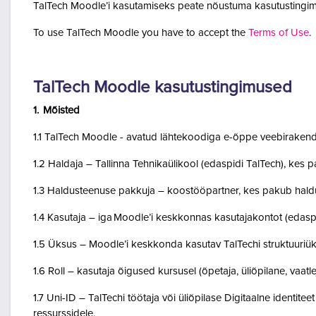
TalTech Moodle’i kasutamiseks peate nõustuma kasutustingim
To use TalTech Moodle you have to accept the
Terms of Use
.
TalTech Moodle kasutustingimused
1. Mõisted
1.1 TalTech Moodle - avatud lähtekoodiga e-õppe veebirakend
1.2 Haldaja – Tallinna Tehnikaülikool (edaspidi TalTech), kes
1.3 Haldusteenuse pakkuja – koostööpartner, kes pakub haldu
1.4 Kasutaja – iga Moodle’i keskkonnas kasutajakontot (edasp
1.5 Üksus – Moodle’i keskkonda kasutav TalTechi struktuuriü
1.6 Roll – kasutaja õigused kursusel (õpetaja, üliõpilane, vaatlej
1.7 Uni-ID – TalTechi töötaja või üliõpilase Digitaalne identitee
ressurssidele.