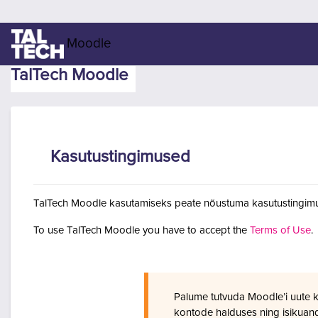
Jäta vahele peasisuni
Moodle
TalTech Moodle
Kasutustingimused
TalTech Moodle kasutamiseks peate nõustuma kasutustingimu
To use TalTech Moodle you have to accept the
Terms of Use
.
Palume tutvuda Moodle’i uute 
kontode halduses ning isikuan