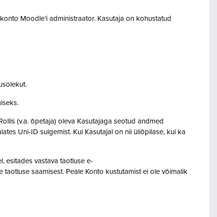
akonto Moodle’i administraator. Kasutaja on kohustatud
usolekut.
amiseks.
Rollis (v.a. õpetaja) oleva Kasutajaga seotud andmed
s Uni-ID sulgemist. Kui Kasutajal on nii üliõpilase, kui ka
 esitades vastava taotluse e-
 taotluse saamisest. Peale Konto kustutamist ei ole võimalik