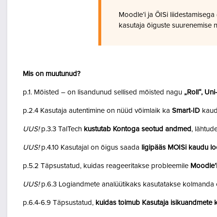
Moodle’i ja ÕISi liidestamiseg
kasutaja õiguste suurenemise n
Mis on muutunud?
p.1. Mõisted – on lisandunud sellised mõisted nagu
„Roll“, Un
p.2.4 Kasutaja autentimine on nüüd võimlaik ka
Smart-ID
kaud
UUS!
p.3.3 TalTech
kustutab Kontoga seotud andmed
, lähtud
UUS!
p.4.10 Kasutajal on õigus saada
ligipääs MOISi kaudu lo
p.5.2 Täpsustatud, kuidas reageeritakse probleemile
Moodle’i
UUS!
p.6.3 Logiandmete analüütikaks kasutatakse kolmanda o
p.6.4-6.9 Täpsustatud,
kuidas toimub Kasutaja isikuandmete k