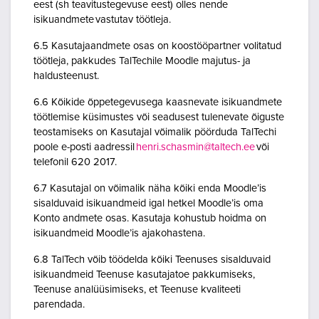
eest (sh teavitustegevuse eest) olles nende
isikuandmete vastutav töötleja.
6.5 Kasutajaandmete osas on koostööpartner volitatud
töötleja, pakkudes TalTechile Moodle majutus- ja
haldusteenust.
6.6 Kõikide õppetegevusega kaasnevate isikuandmete
töötlemise küsimustes või seadusest tulenevate õiguste
teostamiseks on Kasutajal võimalik pöörduda TalTechi
poole e-posti aadressil
henri.schasmin@taltech.ee
või
telefonil 620 2017.
6.7 Kasutajal on võimalik näha kõiki enda Moodle’is
sisalduvaid isikuandmeid igal hetkel Moodle’is oma
Konto andmete osas. Kasutaja kohustub hoidma on
isikuandmeid Moodle’is ajakohastena.
6.8 TalTech võib töödelda kõiki Teenuses sisalduvaid
isikuandmeid Teenuse kasutajatoe pakkumiseks,
Teenuse analüüsimiseks, et Teenuse kvaliteeti
parendada.