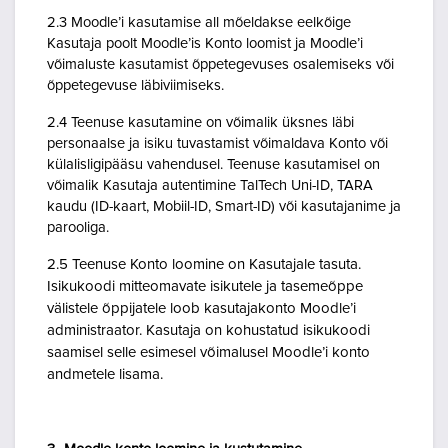
2.3 Moodle’i kasutamise all mõeldakse eelkõige
Kasutaja poolt Moodle’is Konto loomist ja Moodle’i
võimaluste kasutamist õppetegevuses osalemiseks või
õppetegevuse läbiviimiseks.
2.4 Teenuse kasutamine on võimalik üksnes läbi
personaalse ja isiku tuvastamist võimaldava Konto või
külalisligipääsu vahendusel. Teenuse kasutamisel on
võimalik Kasutaja autentimine TalTech Uni-ID, TARA
kaudu (ID-kaart, Mobiil-ID, Smart-ID) või kasutajanime ja
parooliga.
2.5 Teenuse Konto loomine on Kasutajale tasuta.
Isikukoodi mitteomavate isikutele ja tasemeõppe
välistele õppijatele loob kasutajakonto Moodle’i
administraator. Kasutaja on kohustatud isikukoodi
saamisel selle esimesel võimalusel Moodle’i konto
andmetele lisama.