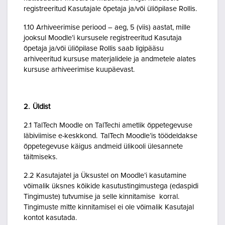
registreeritud Kasutajale õpetaja ja/või üliõpilase Rollis.
1.10 Arhiveerimise periood – aeg, 5 (viis) aastat, mille
jooksul Moodle’i kursusele registreeritud Kasutaja
õpetaja ja/või üliõpilase Rollis saab ligipääsu
arhiveeritud kursuse materjalidele ja andmetele alates
kursuse arhiveerimise kuupäevast.
2. Üldist
2.1 TalTech Moodle on TalTechi ametlik õppetegevuse
läbiviimise e-keskkond. TalTech Moodle’is töödeldakse
õppetegevuse käigus andmeid ülikooli ülesannete
täitmiseks.
2.2 Kasutajatel ja Üksustel on Moodle’i kasutamine
võimalik üksnes kõikide kasutustingimustega (edaspidi
Tingimuste) tutvumise ja selle kinnitamise korral.
Tingimuste mitte kinnitamisel ei ole võimalik Kasutajal
kontot kasutada.