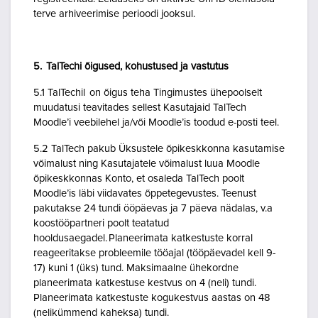
terve arhiveerimise perioodi jooksul.
5. TalTechi õigused, kohustused ja vastutus
5.1 TalTechil on õigus teha Tingimustes ühepoolselt
muudatusi teavitades sellest Kasutajaid TalTech
Moodle’i veebilehel ja/või Moodle’is toodud e-posti teel.
5.2 TalTech pakub Üksustele õpikeskkonna kasutamise
võimalust ning Kasutajatele võimalust luua Moodle
õpikeskkonnas Konto, et osaleda TalTech poolt
Moodle’is läbi viidavates õppetegevustes. Teenust
pakutakse 24 tundi ööpäevas ja 7 päeva nädalas, v.a
koostööpartneri poolt teatatud
hooldusaegadel. Planeerimata katkestuste korral
reageeritakse probleemile tööajal (tööpäevadel kell 9-
17) kuni 1 (üks) tund. Maksimaalne ühekordne
planeerimata katkestuse kestvus on 4 (neli) tundi.
Planeerimata katkestuste kogukestvus aastas on 48
(nelikümmend kaheksa) tundi.