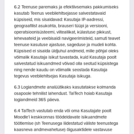
6.2 Teenuse paremaks ja efektiivsemaks pakkumiseks
kasutab Teenus veebilehitsejasse salvestatavaid
küpsiseid, mis sisaldavad: Kasutaja IP-aadressi,
geograafilist asukohta, brauseri tüüpi ja versiooni,
operatsioonisüsteemi, viiteallikat, külastuse pikkust,
lehevaateid ja veebisaidi navigeerimisteid, samuti teavet
teenuse kasutuse ajastuse, sageduse ja mudeli kohta.
Küpsised ei sisalda üldjuhul andmeid, mille põhjal oleks
võimalik Kasutaja isikut tuvastada, kuid Kasutaja poolt
salvestatud isikuandmed võivad olla seotud küpsistega
ning nende kaudu on võimalik seostada Kasutaja
tegevus veebilehitsejas Kasutaja isikuga.
6.3 Logiandmete analüütikaks kasutatakse kolmanda
osapoole tehnilist lahendust. TalTech hoiab Kasutaja
logiandmeid 365 päeva.
6.4 TalTech vastutab enda või oma Kasutajate poolt
Moodle’i keskkonnas töödeldavate isikuandmete
töötlemise (sh Teenusega liidestatud väliste teenustega
kaasneva andmevahetuse) õigusaktidele vastavuse