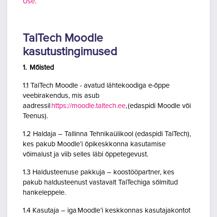
Use
.
TalTech Moodle
kasutustingimused
1. Mõisted
1.1 TalTech Moodle - avatud lähtekoodiga e-õppe
veebirakendus, mis asub
aadressil
https://moodle.taltech.ee
, (edaspidi Moodle või
Teenus).
1.2 Haldaja – Tallinna Tehnikaülikool (edaspidi TalTech),
kes pakub Moodle’i õpikeskkonna kasutamise
võimalust ja viib selles läbi õppetegevust.
1.3 Haldusteenuse pakkuja – koostööpartner, kes
pakub haldusteenust vastavalt TalTechiga sõlmitud
hankeleppele.
1.4 Kasutaja – iga Moodle’i keskkonnas kasutajakontot