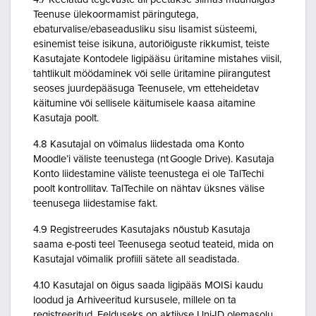
Teenuse ülekoormamist päringutega,
ebaturvalise/ebaseadusliku sisu lisamist süsteemi,
esinemist teise isikuna, autoriõiguste rikkumist, teiste
Kasutajate Kontodele ligipääsu üritamine mistahes viisil,
tahtlikult möödaminek või selle üritamine piirangutest
seoses juurdepääsuga Teenusele, vm etteheidetav
käitumine või sellisele käitumisele kaasa aitamine
Kasutaja poolt.
4.8 Kasutajal on võimalus liidestada oma Konto
Moodle’i väliste teenustega (nt Google Drive). Kasutaja
Konto liidestamine väliste teenustega ei ole TalTechi
poolt kontrollitav. TalTechile on nähtav üksnes välise
teenusega liidestamise fakt.
4.9 Registreerudes Kasutajaks nõustub Kasutaja
saama e-posti teel Teenusega seotud teateid, mida on
Kasutajal võimalik profiili sätete all seadistada.
4.10 Kasutajal on õigus saada ligipääs MOISi kaudu
loodud ja Arhiveeritud kursusele, millele on ta
registreeritud. Eelduseks on aktiivse Uni-ID olemasolu