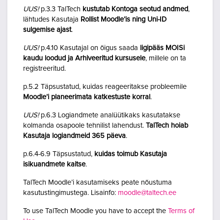
UUS!
p.3.3 TalTech
kustutab Kontoga seotud andmed
,
lähtudes Kasutaja
Rollist Moodle’is ning Uni-ID
sulgemise ajast
.
UUS!
p.4.10 Kasutajal on õigus saada
ligipääs MOISi
kaudu loodud ja Arhiveeritud kursusele
, millele on ta
registreeritud.
p.5.2 Täpsustatud, kuidas reageeritakse probleemile
Moodle’i planeerimata katkestuste korral
.
UUS!
p.6.3 Logiandmete analüütikaks kasutatakse
kolmanda osapoole tehnilist lahendust.
TalTech hoiab
Kasutaja logiandmeid 365 päeva
.
p.6.4-6.9 Täpsustatud,
kuidas toimub Kasutaja
isikuandmete kaitse
.
TalTech Moodle’i kasutamiseks peate nõustuma
kasutustingimustega. Lisainfo:
moodle@taltech.ee
To use TalTech Moodle you have to accept the
Terms of