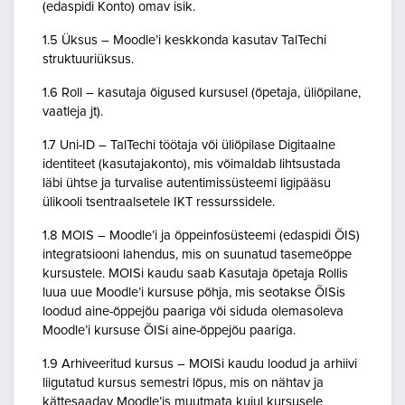
(edaspidi Konto) omav isik.
1.5 Üksus – Moodle’i keskkonda kasutav TalTechi
struktuuriüksus.
1.6 Roll – kasutaja õigused kursusel (õpetaja, üliõpilane,
vaatleja jt).
1.7 Uni-ID – TalTechi töötaja või üliõpilase Digitaalne
identiteet (kasutajakonto), mis võimaldab lihtsustada
läbi ühtse ja turvalise autentimissüsteemi ligipääsu
ülikooli tsentraalsetele IKT ressurssidele.
1.8 MOIS – Moodle’i ja õppeinfosüsteemi (edaspidi ÕIS)
integratsiooni lahendus, mis on suunatud tasemeõppe
kursustele. MOISi kaudu saab Kasutaja õpetaja Rollis
luua uue Moodle’i kursuse põhja, mis seotakse ÕISis
loodud aine-õppejõu paariga või siduda olemasoleva
Moodle’i kursuse ÕISi aine-õppejõu paariga.
1.9 Arhiveeritud kursus – MOISi kaudu loodud ja arhiivi
liigutatud kursus semestri lõpus, mis on nähtav ja
kättesaadav Moodle’is muutmata kujul kursusele