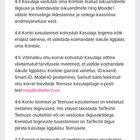
4.3 Kasutaja vastutab oma Kontole lisatud isikuandmete
õigsuse ja täiendavate isikuandmete ning Moodle’i
väliste teenustega liidestamise ja sellega kaasneva
andmevahetuse eest.
4.4 Konto kasutamisel kohustub Kasutaja tegema kõik
endast oleneva, et välistada kolmandate isikute ligipääs
oma Kontole.
4.5 Võimaliku ohu korral kohustub Kasutaja võtma
viivitamatult tarvitusele meetmed, et vältida kolmandate
isikute ligipääsu Kontole (parooli vahetus, ID-kaardi,
Smart-ID, Mobiil-ID peatamine). Samuti tuleb tekkinud
ohu korral teavitada Teenuse kasutajatuge e-posti
teel
moodle@taltech.ee
.
4.6 Konto loomisel ja Teenuse kasutamisel on keelatud
mistahes tegevused, mis võivad takistada TalTechil
Teenuse osutamist või on vastuolus õigusaktidega.
Keelatud tegevuste tuvastamisel on TalTechil õigus
piirata Kasutaja ligipääsu Teenusele.
4.7 Keelatud tegevuste all peetakse silmas muuhulgas