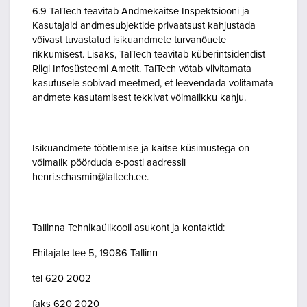
6.9 TalTech teavitab Andmekaitse Inspektsiooni ja
Kasutajaid andmesubjektide privaatsust kahjustada
võivast tuvastatud isikuandmete turvanõuete
rikkumisest. Lisaks, TalTech teavitab küberintsidendist
Riigi Infosüsteemi Ametit. TalTech võtab viivitamata
kasutusele sobivad meetmed, et leevendada volitamata
andmete kasutamisest tekkivat võimalikku kahju.
Isikuandmete töötlemise ja kaitse küsimustega on
võimalik pöörduda e-posti aadressil
henri.schasmin@taltech.ee.
Tallinna Tehnikaülikooli asukoht ja kontaktid:
Ehitajate tee 5, 19086 Tallinn
tel 620 2002
faks 620 2020