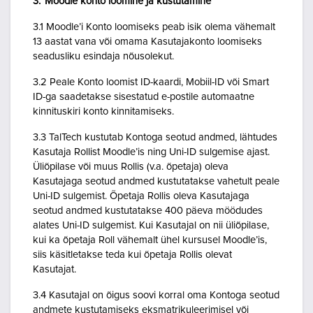
3. Moodle konto loomine ja kustutamine
3.1 Moodle’i Konto loomiseks peab isik olema vähemalt
13 aastat vana või omama Kasutajakonto loomiseks
seadusliku esindaja nõusolekut.
3.2 Peale Konto loomist ID-kaardi, Mobiil-ID või Smart
ID-ga saadetakse sisestatud e-postile automaatne
kinnituskiri konto kinnitamiseks.
3.3 TalTech kustutab Kontoga seotud andmed, lähtudes
Kasutaja Rollist Moodle’is ning Uni-ID sulgemise ajast.
Üliõpilase või muus Rollis (v.a. õpetaja) oleva
Kasutajaga seotud andmed kustutatakse vahetult peale
Uni-ID sulgemist. Õpetaja Rollis oleva Kasutajaga
seotud andmed kustutatakse 400 päeva möödudes
alates Uni-ID sulgemist. Kui Kasutajal on nii üliõpilase,
kui ka õpetaja Roll vähemalt ühel kursusel Moodle’is,
siis käsitletakse teda kui õpetaja Rollis olevat
Kasutajat.
3.4 Kasutajal on õigus soovi korral oma Kontoga seotud
andmete kustutamiseks eksmatrikuleerimisel või