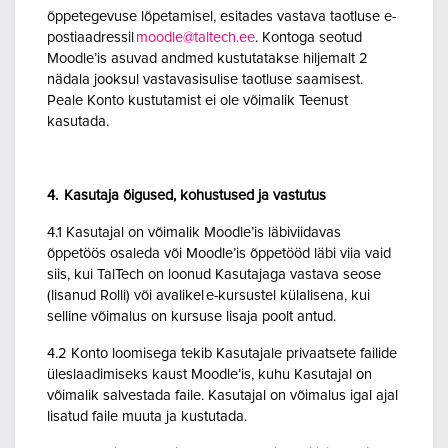
õppetegevuse lõpetamisel, esitades vastava taotluse e-
postiaadressil
moodle@taltech.ee
. Kontoga seotud
Moodle’is asuvad andmed kustutatakse hiljemalt 2
nädala jooksul vastavasisulise taotluse saamisest.
Peale Konto kustutamist ei ole võimalik Teenust
kasutada.
4. Kasutaja õigused, kohustused ja vastutus
4.1 Kasutajal on võimalik Moodle’is läbiviidavas
õppetöös osaleda või Moodle’is õppetööd läbi viia vaid
siis, kui TalTech on loonud Kasutajaga vastava seose
(lisanud Rolli) või avalikel e-kursustel külalisena, kui
selline võimalus on kursuse lisaja poolt antud.
4.2 Konto loomisega tekib Kasutajale privaatsete failide
üleslaadimiseks kaust Moodle’is, kuhu Kasutajal on
võimalik salvestada faile. Kasutajal on võimalus igal ajal
lisatud faile muuta ja kustutada.