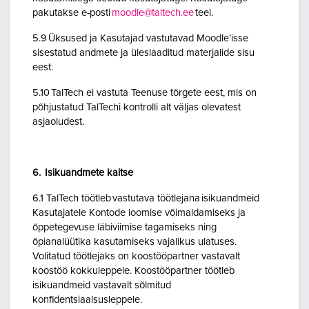
pakutakse e-posti
moodle@taltech.ee
teel.
5.9 Üksused ja Kasutajad vastutavad Moodle’isse
sisestatud andmete ja üleslaaditud materjalide sisu
eest.
5.10 TalTech ei vastuta Teenuse tõrgete eest, mis on
põhjustatud TalTechi kontrolli alt väljas olevatest
asjaoludest.
6. Isikuandmete kaitse
6.1 TalTech töötleb vastutava töötlejana isikuandmeid
Kasutajatele Kontode loomise võimaldamiseks ja
õppetegevuse läbiviimise tagamiseks ning
õpianalüütika kasutamiseks vajalikus ulatuses.
Volitatud töötlejaks on koostööpartner vastavalt
koostöö kokkuleppele. Koostööpartner töötleb
isikuandmeid vastavalt sõlmitud
konfidentsiaalsusleppele.