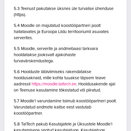
5.3 Teenust pakutakse üksnes üle turvalise ühenduse
(https).
5.4 Moodle on majutatud koostööpartneri poolt
hallatavates ja Euroopa Liidu territooriumil asuvates
serverites.
5.5 Moodle, serverite ja andmebaasi tarkvara
hooldatakse jooksvalt ajakohaste
turvavärskendustega.
5.6 Hoolduste läbiviimiseks rakendatakse
hooldusaknaid, mille kohta tuuakse täpsem teave
aadressil
https://moodle.taltech.ee
. Hooldusakende ajal
on Teenuse kasutamine tõkestatud või piiratud.
5.7 Moodle’i varundamine toimub koostööpartneri poolt.
Varundatud andmete kaitse eest vastutab
koostööpartner.
5.8 TalTech pakub Kasutajatele ja Üksustele Moodle’i
kasutamisega seotud kasutajatuge. Kasutajatuge