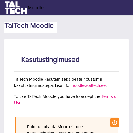
Jäta vahele peasisuni
Moodle
TalTech Moodle
Kasutustingimused
TalTech Moodle kasutamiseks peate nõustuma
kasutustingimustega. Lisainfo
moodle@taltech.ee
.
To use TalTech Moodle you have to accept the
Terms of
Use
.
Palume tutvuda Moodle’i uute