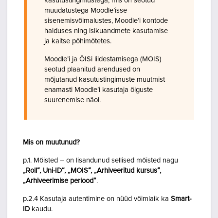
kasutustingimustega, mis on seotud
muudatustega Moodle’isse
sisenemisvõimalustes, Moodle’i kontode
halduses ning isikuandmete kasutamise
ja kaitse põhimõtetes.
Moodle’i ja ÕISi liidestamisega (MOIS)
seotud plaanitud arendused on
mõjutanud kasutustingimuste muutmist
enamasti Moodle’i kasutaja õiguste
suurenemise näol.
Mis on muutunud?
p.1. Mõisted – on lisandunud sellised mõisted nagu
„Roll“, Uni-ID“, „MOIS“, „Arhiveeritud kursus“,
„Arhiveerimise periood“
.
p.2.4 Kasutaja autentimine on nüüd võimlaik ka
Smart-
ID
kaudu.