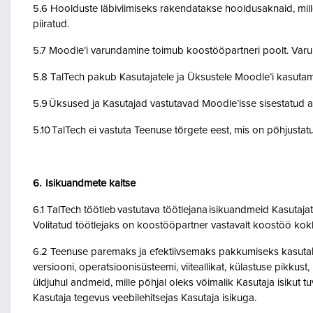
5.6 Hoolduste läbiviimiseks rakendatakse hooldusaknaid, mil
piiratud.
5.7 Moodle’i varundamine toimub koostööpartneri poolt. Var
5.8 TalTech pakub Kasutajatele ja Üksustele Moodle’i kasuta
5.9 Üksused ja Kasutajad vastutavad Moodle’isse sisestatud a
5.10 TalTech ei vastuta Teenuse tõrgete eest, mis on põhjustatud
6. Isikuandmete kaitse
6.1 TalTech töötleb vastutava töötlejana isikuandmeid Kasuta
Volitatud töötlejaks on koostööpartner vastavalt koostöö kok
6.2 Teenuse paremaks ja efektiivsemaks pakkumiseks kasutab Te
versiooni, operatsioonisüsteemi, viiteallikat, külastuse pikkus
üldjuhul andmeid, mille põhjal oleks võimalik Kasutaja isikut
Kasutaja tegevus veebilehitsejas Kasutaja isikuga.