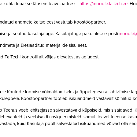
le kohta tuuakse täpsem teave aadressil
https://moodle.taltech.ee
. Ho
undatud andmete kaitse eest vastutab koostööpartner.
misega seotud kasutajatuge. Kasutajatuge pakutakse e-posti
moodle@t
ndmete ja üleslaaditud materjalide sisu eest.
 TalTechi kontrolli alt väljas olevatest asjaoludest.
jatele Kontode loomise võimaldamiseks ja õppetegevuse läbiviimise tag
kuleppele. Koostööpartner töötleb isikuandmeid vastavalt sõlmitud k
enus veebilehitsejasse salvestatavaid küpsiseid, mis sisaldavad: Kas
t, lehevaateid ja veebisaidi navigeerimisteid, samuti teavet teenuse ka
 tuvastada, kuid Kasutaja poolt salvestatud isikuandmed võivad olla 