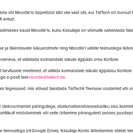
da või Moodle’is õppetööd läbi viia vaid siis, kui TalTech on loonud K
olt antud.
adimiseks kaust Moodle’is, kuhu Kasutajal on võimalik salvestada faile. 
se ja täiendavate isikuandmete ning Moodle’i väliste teenustega lii
leneva, et välistada kolmandate isikute ligipääs oma Kontole.
 tarvitusele meetmed, et vältida kolmandate isikute ligipääsu Kontole 
ge e-posti teel
moodle@taltech.ee
.
es tegevused, mis võivad takistada TalTechil Teenuse osutamist või o
ülekoormamist päringutega, ebaturvalise/ebaseadusliku sisu lisamist sü
, tahtlikult möödaminek või selle üritamine piirangutest seoses juurde
 teenustega (nt Google Drive). Kasutaja Konto liidestamine väliste teen