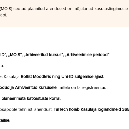
a (MOIS) seotud plaanitud arendused on mõjutanud kasutustingimuste
äol.
i-ID“, „MOIS“, „Arhiveeritud kursus“, „Arhiveerimise periood“
.
u.
es Kasutaja
Rollist Moodle’is ning Uni-ID sulgemise ajast
.
odud ja Arhiveeritud kursusele
, millele on ta registreeritud.
 planeerimata katkestuste korral
.
sapoole tehnilist lahendust.
TalTech hoiab Kasutaja logiandmeid 36
aitse
.