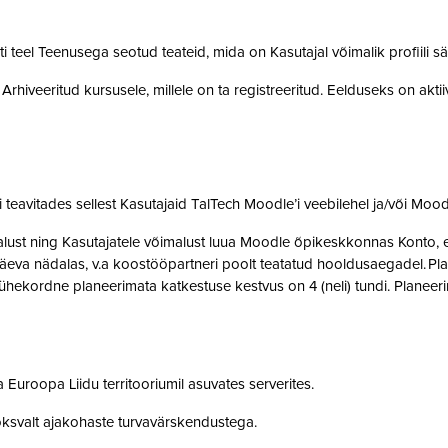
teel Teenusega seotud teateid, mida on Kasutajal võimalik profiili sä
rhiveeritud kursusele, millele on ta registreeritud. Eelduseks on akti
teavitades sellest Kasutajaid TalTech Moodle’i veebilehel ja/või Mood
st ning Kasutajatele võimalust luua Moodle õpikeskkonnas Konto, et 
eva nädalas, v.a koostööpartneri poolt teatatud hooldusaegadel. Pla
ne ühekordne planeerimata katkestuse kestvus on 4 (neli) tundi. Plan
 Euroopa Liidu territooriumil asuvates serverites.
oksvalt ajakohaste turvavärskendustega.