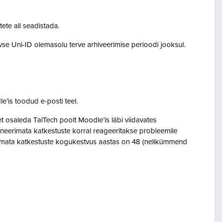
tete all seadistada.
ivse Uni-ID olemasolu terve arhiveerimise perioodi jooksul.
le’is toodud e-posti teel.
osaleda TalTech poolt Moodle’is läbi viidavates
neerimata katkestuste korral reageeritakse probleemile
eerimata katkestuste kogukestvus aastas on 48 (nelikümmend