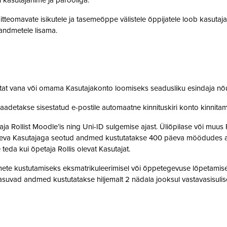
i kasutajanime ja parooliga.
tteomavate isikutele ja tasemeõppe välistele õppijatele loob kasutaj
o andmetele lisama.
stat vana või omama Kasutajakonto loomiseks seadusliku esindaja nõ
saadetakse sisestatud e-postile automaatne kinnituskiri konto kinnit
 Rollist Moodle’is ning Uni-ID sulgemise ajast. Üliõpilase või muus 
oleva Kasutajaga seotud andmed kustutatakse 400 päeva möödudes alate
 teda kui õpetaja Rollis olevat Kasutajat.
te kustutamiseks eksmatrikuleerimisel või õppetegevuse lõpetamisel,
suvad andmed kustutatakse hiljemalt 2 nädala jooksul vastavasisulise