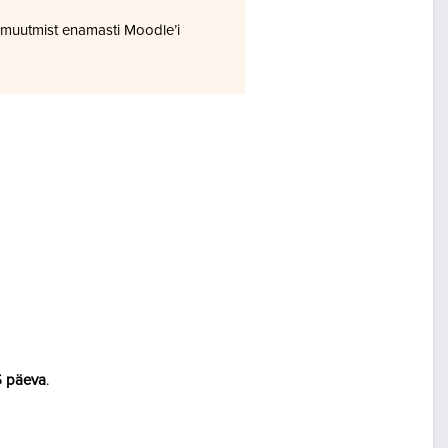
 muutmist enamasti Moodle’i
5 päeva
.