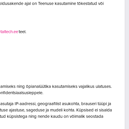
oldusakende ajal on Teenuse kasutamine tõkestatud või
altech.ee
teel.
amiseks ning õpianalüütika kasutamiseks vajalikus ulatuses.
onfidentsiaalsusleppele.
utaja IP-aadressi, geograafilist asukohta, brauseri tüüpi ja
sutuse ajastuse, sageduse ja mudeli kohta. Küpsised ei sisalda
seotud küpsistega ning nende kaudu on võimalik seostada