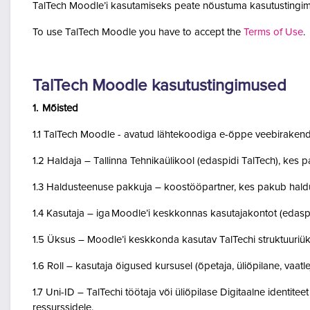
TalTech Moodle’i kasutamiseks peate nõustuma kasutustingim
To use TalTech Moodle you have to accept the
Terms of Use
.
TalTech Moodle kasutustingimused
1. Mõisted
1.1 TalTech Moodle - avatud lähtekoodiga e-õppe veebirakend
1.2 Haldaja – Tallinna Tehnikaülikool (edaspidi TalTech), kes
1.3 Haldusteenuse pakkuja – koostööpartner, kes pakub haldu
1.4 Kasutaja – iga Moodle’i keskkonnas kasutajakontot (edasp
1.5 Üksus – Moodle’i keskkonda kasutav TalTechi struktuuriü
1.6 Roll – kasutaja õigused kursusel (õpetaja, üliõpilane, vaatlej
1.7 Uni-ID – TalTechi töötaja või üliõpilase Digitaalne identitee
ressurssidele.