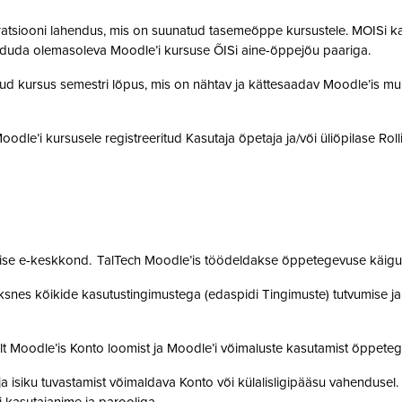
gratsiooni lahendus, mis on suunatud tasemeõppe kursustele. MOISi k
siduda olemasoleva Moodle’i kursuse ÕISi aine-õppejõu paariga.
atud kursus semestri lõpus, mis on nähtav ja kättesaadav Moodle’is muu
 Moodle’i kursusele registreeritud Kasutaja õpetaja ja/või üliõpilase Rol
mise e-keskkond. TalTech Moodle’is töödeldakse õppetegevuse käigus
snes kõikide kasutustingimustega (edaspidi Tingimuste) tutvumise ja se
lt Moodle’is Konto loomist ja Moodle’i võimaluste kasutamist õppet
a isiku tuvastamist võimaldava Konto või külalisligipääsu vahendusel