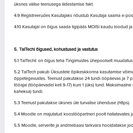
üksnes välise teenusega liidestamise fakt.
4.9 Registreerudes Kasutajaks nõustub Kasutaja saama e-posti 
4.10 Kasutajal on õigus saada ligipääs MOISi kaudu loodud ja A
5. TalTechi õigused, kohustused ja vastutus
5.1 TalTechil on õigus teha Tingimustes ühepoolselt muudatusi 
5.2 TalTech pakub Üksustele õpikeskkonna kasutamise võimalu
õppetegevustes. Teenust pakutakse 24 tundi ööpäevas ja 7 pä
tööajal (tööpäevadel kell 9-17) kuni 1 (üks) tund. Maksimaal
kaheksa) tundi.
5.3 Teenust pakutakse üksnes üle turvalise ühenduse (https).
5.4 Moodle on majutatud koostööpartneri poolt hallatavates ja
5.5 Moodle, serverite ja andmebaasi tarkvara hooldatakse jo