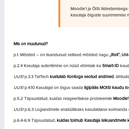
Moodle’i ja ÕISi liidestamiseg
kasutaja õiguste suurenemise n
Mis on muutunud?
p.1. Mõisted – on lisandunud sellised mõisted nagu
„Roll“, Un
p.2.4 Kasutaja autentimine on nüüd võimlaik ka
Smart-ID
kaud
UUS!
p.3.3 TalTech
kustutab Kontoga seotud andmed
, lähtud
UUS!
p.4.10 Kasutajal on õigus saada
ligipääs MOISi kaudu lo
p.5.2 Täpsustatud, kuidas reageeritakse probleemile
Moodle’i
UUS!
p.6.3 Logiandmete analüütikaks kasutatakse kolmanda o
p.6.4-6.9 Täpsustatud,
kuidas toimub Kasutaja isikuandmete k