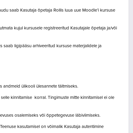
audu saab Kasutaja õpetaja Rollis luua uue Moodle’i kursuse
tmata kujul kursusele registreeritud Kasutajale õpetaja ja/või
lis saab ligipääsu arhiveeritud kursuse materjalidele ja
 andmeid ülikooli ülesannete täitmiseks.
lle kinnitamise korral. Tingimuste mitte kinnitamisel ei ole
egevuses osalemiseks või õppetegevuse läbiviimiseks.
. Teenuse kasutamisel on võimalik Kasutaja autentimine