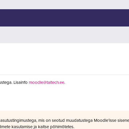
stega. Lisainfo
moodle@taltech.ee
.
kasutustingimustega, mis on seotud muudatustega Moodle’isse sisene
dmete kasutamise ja kaitse põhimõtetes.