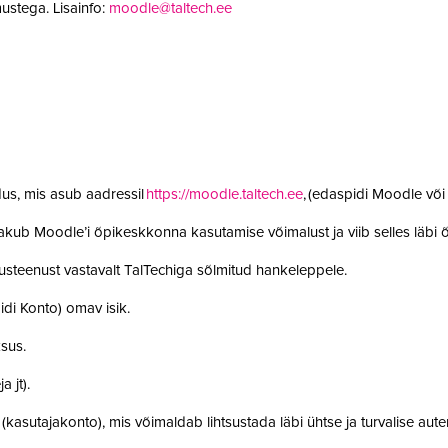
ustega. Lisainfo:
moodle@taltech.ee
us, mis asub aadressil
https://moodle.taltech.ee
, (edaspidi Moodle võ
 pakub Moodle’i õpikeskkonna kasutamise võimalust ja viib selles läb
steenust vastavalt TalTechiga sõlmitud hankeleppele.
idi Konto) omav isik.
ksus.
a jt).
t (kasutajakonto), mis võimaldab lihtsustada läbi ühtse ja turvalise aut