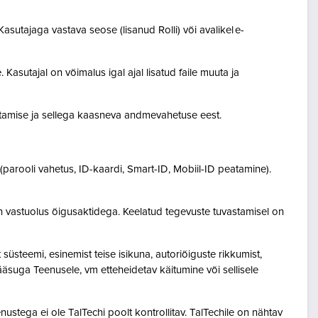
asutajaga vastava seose (lisanud Rolli) või avalikel e-
Kasutajal on võimalus igal ajal lisatud faile muuta ja
destamise ja sellega kaasneva andmevahetuse eest.
(parooli vahetus, ID-kaardi, Smart-ID, Mobiil-ID peatamine).
n vastuolus õigusaktidega. Keelatud tegevuste tuvastamisel on
steemi, esinemist teise isikuna, autoriõiguste rikkumist,
pääsuga Teenusele, vm etteheidetav käitumine või sellisele
ustega ei ole TalTechi poolt kontrollitav. TalTechile on nähtav