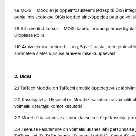
1.8 MOIS – Moodle’i ja õppeinfosüsteemi (edaspidi ÕIS) inte
põhja, mis seotakse ÕISis loodud aine-õppejõu paariga või 
1.9 Arhiveeritud kursus – MOISi kaudu loodud ja arhiivi liigut
üliõpilase Rollis.
1.10 Arhiveerimise periood – aeg, 5 (viis) aastat, mille jooksul
andmetele alates kursuse arhiveerimise kuupäevast.
2. Üldist
2.1 TalTech Moodle on TalTechi ametlik õppetegevuse läbivii
2.2 Kasutajatel ja Üksustel on Moodle’i kasutamine võimalik ük
võimalik Kasutajal kontot kasutada.
2.3 Moodle’i kasutamise all mõeldakse eelkõige Kasutaja poo
2.4 Teenuse kasutamine on võimalik üksnes läbi personaalse j