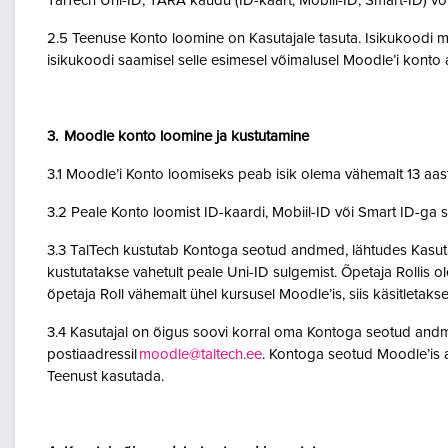
TalTech Uni-ID, TARA kaudu (ID-kaart, Mobiil-ID, Smart-ID) võ
2.5 Teenuse Konto loomine on Kasutajale tasuta. Isikukoodi mi
isikukoodi saamisel selle esimesel võimalusel Moodle’i kont
3. Moodle konto loomine ja kustutamine
3.1 Moodle’i Konto loomiseks peab isik olema vähemalt 13 aa
3.2 Peale Konto loomist ID-kaardi, Mobiil-ID või Smart ID-ga 
3.3 TalTech kustutab Kontoga seotud andmed, lähtudes Kasutaja
kustutatakse vahetult peale Uni-ID sulgemist. Õpetaja Rollis 
õpetaja Roll vähemalt ühel kursusel Moodle’is, siis käsitletakse
3.4 Kasutajal on õigus soovi korral oma Kontoga seotud andme
postiaadressil
moodle@taltech.ee
. Kontoga seotud Moodle’is a
Teenust kasutada.