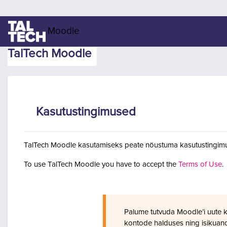
Jäta vahele peasisuni
Moodle
TalTech Moodle
Kasutustingimused
TalTech Moodle kasutamiseks peate nõustuma kasutustingimu
To use TalTech Moodle you have to accept the
Terms of Use
.
Palume tutvuda Moodle’i uute 
kontode halduses ning isikuan