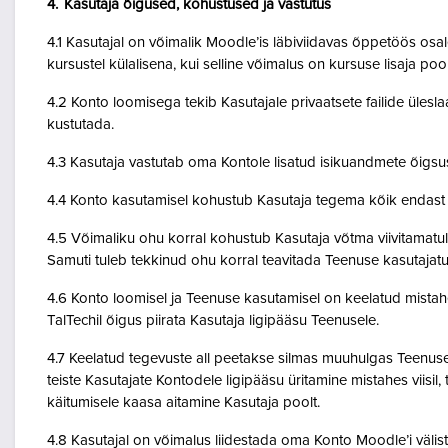
4. Kasutaja õigused, kohustused ja vastutus
4.1 Kasutajal on võimalik Moodle’is läbiviidavas õppetöös osale
kursustel külalisena, kui selline võimalus on kursuse lisaja po
4.2 Konto loomisega tekib Kasutajale privaatsete failide ülesla
kustutada.
4.3 Kasutaja vastutab oma Kontole lisatud isikuandmete õigsu
4.4 Konto kasutamisel kohustub Kasutaja tegema kõik endast o
4.5 Võimaliku ohu korral kohustub Kasutaja võtma viivitamatult
Samuti tuleb tekkinud ohu korral teavitada Teenuse kasutajatu
4.6 Konto loomisel ja Teenuse kasutamisel on keelatud mistah
TalTechil õigus piirata Kasutaja ligipääsu Teenusele.
4.7 Keelatud tegevuste all peetakse silmas muuhulgas Teenuse 
teiste Kasutajate Kontodele ligipääsu üritamine mistahes viisil
käitumisele kaasa aitamine Kasutaja poolt.
4.8 Kasutajal on võimalus liidestada oma Konto Moodle’i väliste