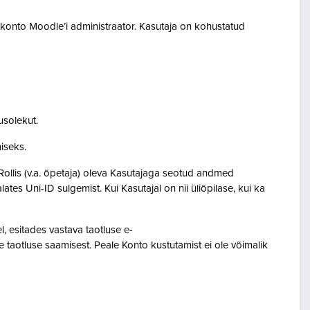
akonto Moodle’i administraator. Kasutaja on kohustatud
usolekut.
amiseks.
Rollis (v.a. õpetaja) oleva Kasutajaga seotud andmed
s Uni-ID sulgemist. Kui Kasutajal on nii üliõpilase, kui ka
 esitades vastava taotluse e-
 taotluse saamisest. Peale Konto kustutamist ei ole võimalik