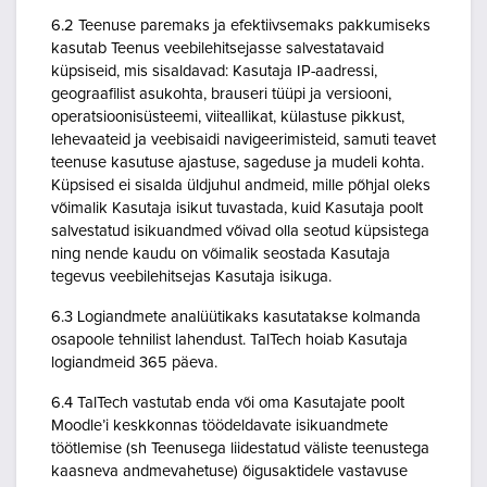
6.2 Teenuse paremaks ja efektiivsemaks pakkumiseks
kasutab Teenus veebilehitsejasse salvestatavaid
küpsiseid, mis sisaldavad: Kasutaja IP-aadressi,
geograafilist asukohta, brauseri tüüpi ja versiooni,
operatsioonisüsteemi, viiteallikat, külastuse pikkust,
lehevaateid ja veebisaidi navigeerimisteid, samuti teavet
teenuse kasutuse ajastuse, sageduse ja mudeli kohta.
Küpsised ei sisalda üldjuhul andmeid, mille põhjal oleks
võimalik Kasutaja isikut tuvastada, kuid Kasutaja poolt
salvestatud isikuandmed võivad olla seotud küpsistega
ning nende kaudu on võimalik seostada Kasutaja
tegevus veebilehitsejas Kasutaja isikuga.
6.3 Logiandmete analüütikaks kasutatakse kolmanda
osapoole tehnilist lahendust. TalTech hoiab Kasutaja
logiandmeid 365 päeva.
6.4 TalTech vastutab enda või oma Kasutajate poolt
Moodle’i keskkonnas töödeldavate isikuandmete
töötlemise (sh Teenusega liidestatud väliste teenustega
kaasneva andmevahetuse) õigusaktidele vastavuse