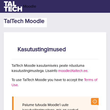
Jäta vahele peasisuni
Moodle
TalTech Moodle
Kasutustingimused
TalTech Moodle kasutamiseks peate nõustuma
kasutustingimustega. Lisainfo
moodle@taltech.ee
.
To use TalTech Moodle you have to accept the
Terms of
Use
.
Palume tutvuda Moodle’i uute