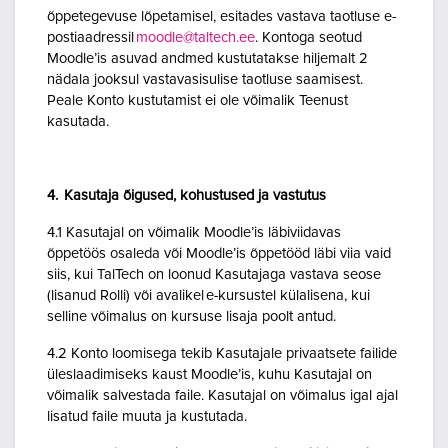
õppetegevuse lõpetamisel, esitades vastava taotluse e-
postiaadressil
moodle@taltech.ee
. Kontoga seotud
Moodle’is asuvad andmed kustutatakse hiljemalt 2
nädala jooksul vastavasisulise taotluse saamisest.
Peale Konto kustutamist ei ole võimalik Teenust
kasutada.
4. Kasutaja õigused, kohustused ja vastutus
4.1 Kasutajal on võimalik Moodle’is läbiviidavas
õppetöös osaleda või Moodle’is õppetööd läbi viia vaid
siis, kui TalTech on loonud Kasutajaga vastava seose
(lisanud Rolli) või avalikel e-kursustel külalisena, kui
selline võimalus on kursuse lisaja poolt antud.
4.2 Konto loomisega tekib Kasutajale privaatsete failide
üleslaadimiseks kaust Moodle’is, kuhu Kasutajal on
võimalik salvestada faile. Kasutajal on võimalus igal ajal
lisatud faile muuta ja kustutada.