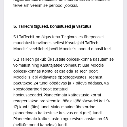
terve arhiveerimise perioodi jooksul.
5. TalTechi õigused, kohustused ja vastutus
5.1 TalTechil on õigus teha Tingimustes ühepoolselt
muudatusi teavitades sellest Kasutajaid TalTech
Moodle’i veebilehel ja/või Moodle’is toodud e-posti teel.
5.2 TalTech pakub Üksustele õpikeskkonna kasutamise
võimalust ning Kasutajatele võimalust luua Moodle
õpikeskkonnas Konto, et osaleda TalTech poolt
Moodle’is läbi viidavates õppetegevustes. Teenust
pakutakse 24 tundi ööpäevas ja 7 päeva nädalas, v.a
koostööpartneri poolt teatatud
hooldusaegadel. Planeerimata katkestuste korral
reageeritakse probleemile tööajal (tööpäevadel kell 9-
17) kuni 1 (üks) tund. Maksimaalne ühekordne
planeerimata katkestuse kestvus on 4 (neli) tundi.
Planeerimata katkestuste kogukestvus aastas on 48
(nelikümmend kaheksa) tundi.