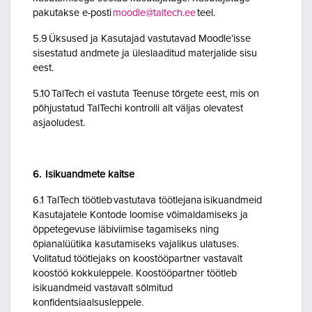
pakutakse e-posti
moodle@taltech.ee
teel.
5.9 Üksused ja Kasutajad vastutavad Moodle’isse
sisestatud andmete ja üleslaaditud materjalide sisu
eest.
5.10 TalTech ei vastuta Teenuse tõrgete eest, mis on
põhjustatud TalTechi kontrolli alt väljas olevatest
asjaoludest.
6. Isikuandmete kaitse
6.1 TalTech töötleb vastutava töötlejana isikuandmeid
Kasutajatele Kontode loomise võimaldamiseks ja
õppetegevuse läbiviimise tagamiseks ning
õpianalüütika kasutamiseks vajalikus ulatuses.
Volitatud töötlejaks on koostööpartner vastavalt
koostöö kokkuleppele. Koostööpartner töötleb
isikuandmeid vastavalt sõlmitud
konfidentsiaalsusleppele.