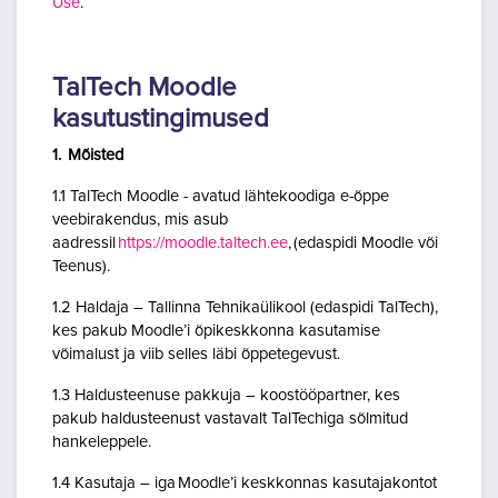
Use
.
TalTech Moodle
kasutustingimused
1. Mõisted
1.1 TalTech Moodle - avatud lähtekoodiga e-õppe
veebirakendus, mis asub
aadressil
https://moodle.taltech.ee
, (edaspidi Moodle või
Teenus).
1.2 Haldaja – Tallinna Tehnikaülikool (edaspidi TalTech),
kes pakub Moodle’i õpikeskkonna kasutamise
võimalust ja viib selles läbi õppetegevust.
1.3 Haldusteenuse pakkuja – koostööpartner, kes
pakub haldusteenust vastavalt TalTechiga sõlmitud
hankeleppele.
1.4 Kasutaja – iga Moodle’i keskkonnas kasutajakontot