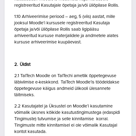
registreeritud Kasutajale õpetaja ja/või üliõpilase Rollis.
1.10 Arhiveerimise periood – aeg, 5 (viis) aastat, mille
jooksul Moodle’i kursusele registreeritud Kasutaja
õpetaja ja/või üliõpilase Rollis saab ligipääsu
arhiveeritud kursuse materjalidele ja andmetele alates
kursuse arhiveerimise kuupäevast.
2. Üldist
2.1 TalTech Moodle on TalTechi ametlik õppetegevuse
läbiviimise e-keskkond. TalTech Moodle’is töödeldakse
õppetegevuse käigus andmeid ülikooli ülesannete
täitmiseks.
2.2 Kasutajatel ja Üksustel on Moodle’i kasutamine
võimalik üksnes kõikide kasutustingimustega (edaspidi
Tingimuste) tutvumise ja selle kinnitamise korral.
Tingimuste mitte kinnitamisel ei ole võimalik Kasutajal
kontot kasutada.