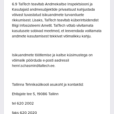
6.9 TalTech teavitab Andmekaitse Inspektsiooni ja
Kasutajaid andmesubjektide privaatsust kahjustada
võivast tuvastatud isikuandmete turvanõuete
rikkumisest. Lisaks, TalTech teavitab küberintsidendist
Riigi Infosüsteemi Ametit. TalTech võtab viivitamata
kasutusele sobivad meetmed, et leevendada volitamata
andmete kasutamisest tekkivat võimalikku kahju.
Isikuandmete töötlemise ja kaitse küsimustega on
võimalik pöörduda e-posti aadressil
henri.schasmin@taltech.ee.
Tallinna Tehnikaülikooli asukoht ja kontaktid:
Ehitajate tee 5, 19086 Tallinn
tel 620 2002
faks 620 2020