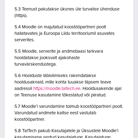
5.3 Teenust pakutakse üksnes üle turvalise ühenduse
(https).
5.4 Moodle on majutatud koostööpartneri poolt
hallatavates ja Euroopa Liidu territooriumil asuvates
serverites.
5.5 Moodle, serverite ja andmebaasi tarkvara
hooldatakse jooksvalt ajakohaste
turvavärskendustega.
5.6 Hoolduste läbiviimiseks rakendatakse
hooldusaknaid, mille kohta tuuakse täpsem teave
aadressil
https://moodle.taltech.ee
. Hooldusakende ajal
on Teenuse kasutamine tõkestatud või piiratud.
5.7 Moodle’i varundamine toimub koostööpartneri poolt.
Varundatud andmete kaitse eest vastutab
koostööpartner.
5.8 TalTech pakub Kasutajatele ja Üksustele Moodle’i
kasutamisega seotud kasutajatuge. Kasutajatuge