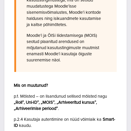
kasutustingimustega, mis on seotud
muudatustega Moodle’isse
sisenemisvõimalustes, Moodle’i kontode
halduses ning isikuandmete kasutamise
ja kaitse põhimõtetes.
Moodle’i ja ÕISi liidestamisega (MOIS)
seotud plaanitud arendused on
mõjutanud kasutustingimuste muutmist
enamasti Moodle’i kasutaja õiguste
suurenemise näol.
Mis on muutunud?
p.1. Mõisted – on lisandunud sellised mõisted nagu
„Roll“, Uni-ID“, „MOIS“, „Arhiveeritud kursus“,
„Arhiveerimise periood“
.
p.2.4 Kasutaja autentimine on nüüd võimlaik ka
Smart-
ID
kaudu.