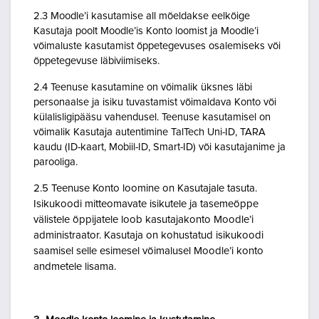
2.3 Moodle’i kasutamise all mõeldakse eelkõige
Kasutaja poolt Moodle’is Konto loomist ja Moodle’i
võimaluste kasutamist õppetegevuses osalemiseks või
õppetegevuse läbiviimiseks.
2.4 Teenuse kasutamine on võimalik üksnes läbi
personaalse ja isiku tuvastamist võimaldava Konto või
külalisligipääsu vahendusel. Teenuse kasutamisel on
võimalik Kasutaja autentimine TalTech Uni-ID, TARA
kaudu (ID-kaart, Mobiil-ID, Smart-ID) või kasutajanime ja
parooliga.
2.5 Teenuse Konto loomine on Kasutajale tasuta.
Isikukoodi mitteomavate isikutele ja tasemeõppe
välistele õppijatele loob kasutajakonto Moodle’i
administraator. Kasutaja on kohustatud isikukoodi
saamisel selle esimesel võimalusel Moodle’i konto
andmetele lisama.