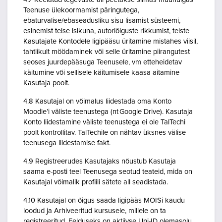
Teenuse ülekoormamist päringutega,
ebaturvalise/ebaseadusliku sisu lisamist süsteemi,
esinemist teise isikuna, autoriõiguste rikkumist, teiste
Kasutajate Kontodele ligipääsu üritamine mistahes viisil,
tahtlikult möödaminek või selle üritamine piirangutest
seoses juurdepääsuga Teenusele, vm etteheidetav
käitumine või sellisele käitumisele kaasa aitamine
Kasutaja poolt.
4.8 Kasutajal on võimalus liidestada oma Konto
Moodle’i väliste teenustega (nt Google Drive). Kasutaja
Konto liidestamine väliste teenustega ei ole TalTechi
poolt kontrollitav. TalTechile on nähtav üksnes välise
teenusega liidestamise fakt.
4.9 Registreerudes Kasutajaks nõustub Kasutaja
saama e-posti teel Teenusega seotud teateid, mida on
Kasutajal võimalik profiili sätete all seadistada.
4.10 Kasutajal on õigus saada ligipääs MOISi kaudu
loodud ja Arhiveeritud kursusele, millele on ta
registreeritud. Eelduseks on aktiivse Uni-ID olemasolu