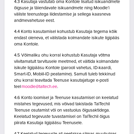
4.3 Kasutaja vastutab oma Kontole lisatud isikuandmete
õigsuse ja täiendavate isikuandmete ning Moodle’i
väliste teenustega liidestamise ja sellega kaasneva
andmevahetuse eest.
4.4 Konto kasutamisel kohustub Kasutaja tegema kõik
endast oleneva, et välistada kolmandate isikute ligipääs
oma Kontole.
4.5 Võimaliku ohu korral kohustub Kasutaja võtma
viivitamatult tarvitusele meetmed, et vältida kolmandate
isikute ligipääsu Kontole (parooli vahetus, ID-kaardi,
Smart-ID, Mobiil-ID peatamine). Samuti tuleb tekkinud
ohu korral teavitada Teenuse kasutajatuge e-posti
teel
moodle@taltech.ee
.
4.6 Konto loomisel ja Teenuse kasutamisel on keelatud
mistahes tegevused, mis võivad takistada TalTechil
Teenuse osutamist või on vastuolus õigusaktidega.
Keelatud tegevuste tuvastamisel on TalTechil õigus
piirata Kasutaja ligipääsu Teenusele.
4.7 Keelatud tegevuste all peetakse silmas muuhulgas