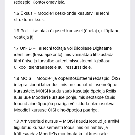
(edaspidi Konto) omav isik.
1.5 Üksus – Moodle’i keskkonda kasutav TalTechi
struktuuriüksus.
1.6 Roll – kasutaja õigused kursusel (õpetaja, üliõpilane,
vaatleja jt).
1.7 Uni-ID – TalTechi töötaja või üliõpilase Digitaalne
identiteet (kasutajakonto), mis võimaldab lihtsustada
läbi ühtse ja turvalise autentimissüsteemi ligipääsu
ülikooli tsentraalsetele IKT ressurssidele.
1.8 MOIS – Moodle’i ja õppeinfosüsteemi (edaspidi ÕIS)
integratsiooni lahendus, mis on suunatud tasemeõppe
kursustele. MOISi kaudu saab Kasutaja õpetaja Rollis
luua uue Moodle’i kursuse põhja, mis seotakse ÕISis
loodud aine-õppejõu paariga või siduda olemasoleva
Moodle’i kursuse ÕISi aine-õppejõu paariga.
1.9 Arhiveeritud kursus – MOISi kaudu loodud ja arhiivi
liigutatud kursus semestri lõpus, mis on nähtav ja
kättesaadav Moodle’is muutmata kujul kursusele