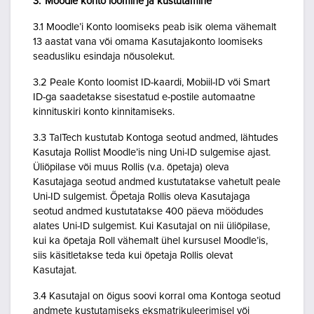
3. Moodle konto loomine ja kustutamine
3.1 Moodle’i Konto loomiseks peab isik olema vähemalt
13 aastat vana või omama Kasutajakonto loomiseks
seadusliku esindaja nõusolekut.
3.2 Peale Konto loomist ID-kaardi, Mobiil-ID või Smart
ID-ga saadetakse sisestatud e-postile automaatne
kinnituskiri konto kinnitamiseks.
3.3 TalTech kustutab Kontoga seotud andmed, lähtudes
Kasutaja Rollist Moodle’is ning Uni-ID sulgemise ajast.
Üliõpilase või muus Rollis (v.a. õpetaja) oleva
Kasutajaga seotud andmed kustutatakse vahetult peale
Uni-ID sulgemist. Õpetaja Rollis oleva Kasutajaga
seotud andmed kustutatakse 400 päeva möödudes
alates Uni-ID sulgemist. Kui Kasutajal on nii üliõpilase,
kui ka õpetaja Roll vähemalt ühel kursusel Moodle’is,
siis käsitletakse teda kui õpetaja Rollis olevat
Kasutajat.
3.4 Kasutajal on õigus soovi korral oma Kontoga seotud
andmete kustutamiseks eksmatrikuleerimisel või