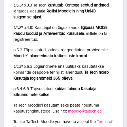
UUS!
p.3.3 TalTech
kustutab Kontoga seotud andmed
,
lähtudes Kasutaja
Rollist Moodle’is ning Uni-ID
sulgemise ajast
.
UUS!
p.4.10 Kasutajal on õigus saada
ligipääs MOISi
kaudu loodud ja Arhiveeritud kursusele
, millele on ta
registreeritud.
p.5.2 Täpsustatud, kuidas reageeritakse probleemile
Moodle’i planeerimata katkestuste korral
.
UUS!
p.6.3 Logiandmete analüütikaks kasutatakse
kolmanda osapoole tehnilist lahendust.
TalTech hoiab
Kasutaja logiandmeid 365 päeva
.
p.6.4-6.9 Täpsustatud,
kuidas toimub Kasutaja
isikuandmete kaitse
.
TalTech Moodle’i kasutamiseks peate nõustuma
kasutustingimustega. Lisainfo:
moodle@taltech.ee
To use TalTech Moodle you have to accept the
Terms of