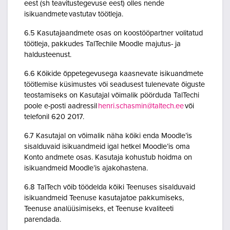
eest (sh teavitustegevuse eest) olles nende
isikuandmete vastutav töötleja.
6.5 Kasutajaandmete osas on koostööpartner volitatud
töötleja, pakkudes TalTechile Moodle majutus- ja
haldusteenust.
6.6 Kõikide õppetegevusega kaasnevate isikuandmete
töötlemise küsimustes või seadusest tulenevate õiguste
teostamiseks on Kasutajal võimalik pöörduda TalTechi
poole e-posti aadressil
henri.schasmin@taltech.ee
või
telefonil 620 2017.
6.7 Kasutajal on võimalik näha kõiki enda Moodle’is
sisalduvaid isikuandmeid igal hetkel Moodle’is oma
Konto andmete osas. Kasutaja kohustub hoidma on
isikuandmeid Moodle’is ajakohastena.
6.8 TalTech võib töödelda kõiki Teenuses sisalduvaid
isikuandmeid Teenuse kasutajatoe pakkumiseks,
Teenuse analüüsimiseks, et Teenuse kvaliteeti
parendada.