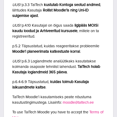
UUS!
p.3.3 TalTech
kustutab Kontoga seotud andmed
,
lähtudes Kasutaja
Rollist Moodle’is ning Uni-ID
sulgemise ajast
.
UUS!
p.4.10 Kasutajal on õigus saada
ligipääs MOISi
kaudu loodud ja Arhiveeritud kursusele
, millele on ta
registreeritud.
p.5.2 Täpsustatud, kuidas reageeritakse probleemile
Moodle’i planeerimata katkestuste korral
.
UUS!
p.6.3 Logiandmete analüütikaks kasutatakse
kolmanda osapoole tehnilist lahendust.
TalTech hoiab
Kasutaja logiandmeid 365 päeva
.
p.6.4-6.9 Täpsustatud,
kuidas toimub Kasutaja
isikuandmete kaitse
.
TalTech Moodle’i kasutamiseks peate nõustuma
kasutustingimustega. Lisainfo:
moodle@taltech.ee
To use TalTech Moodle you have to accept the
Terms of