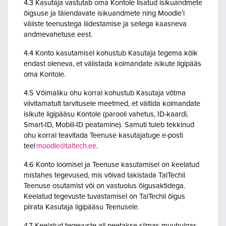
4.3 Kasutaja vastutab oma Kontole lisatud isikuandmete
õigsuse ja täiendavate isikuandmete ning Moodle’i
väliste teenustega liidestamise ja sellega kaasneva
andmevahetuse eest.
4.4 Konto kasutamisel kohustub Kasutaja tegema kõik
endast oleneva, et välistada kolmandate isikute ligipääs
oma Kontole.
4.5 Võimaliku ohu korral kohustub Kasutaja võtma
viivitamatult tarvitusele meetmed, et vältida kolmandate
isikute ligipääsu Kontole (parooli vahetus, ID-kaardi,
Smart-ID, Mobiil-ID peatamine). Samuti tuleb tekkinud
ohu korral teavitada Teenuse kasutajatuge e-posti
teel
moodle@taltech.ee
.
4.6 Konto loomisel ja Teenuse kasutamisel on keelatud
mistahes tegevused, mis võivad takistada TalTechil
Teenuse osutamist või on vastuolus õigusaktidega.
Keelatud tegevuste tuvastamisel on TalTechil õigus
piirata Kasutaja ligipääsu Teenusele.
4.7 Keelatud tegevuste all peetakse silmas muuhulgas