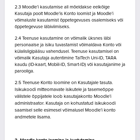
2.3 Moodle’i kasutamise all mõeldakse eelkõige
Kasutaja poolt Moodle’is Konto loomist ja Moodle’i
võimaluste kasutamist õppetegevuses osalemiseks või
õppetegevuse läbiviimiseks.
2.4 Teenuse kasutamine on võimalik üksnes läbi
personaalse ja isiku tuvastamist võimaldava Konto või
külalisligipääsu vahendusel. Teenuse kasutamisel on
võimalik Kasutaja autentimine TalTech Uni-ID, TARA
kaudu (ID-kaart, Mobiil-ID, Smart-ID) või kasutajanime ja
parooliga.
2.5 Teenuse Konto loomine on Kasutajale tasuta.
Isikukoodi mitteomavate isikutele ja tasemeõppe
välistele õppijatele loob kasutajakonto Moodle’i
administraator. Kasutaja on kohustatud isikukoodi
saamisel selle esimesel võimalusel Moodle’i konto
andmetele lisama.