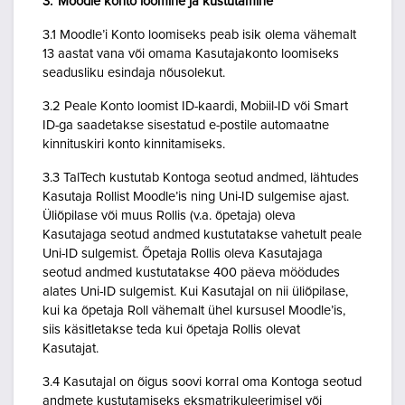
3. Moodle konto loomine ja kustutamine
3.1 Moodle’i Konto loomiseks peab isik olema vähemalt
13 aastat vana või omama Kasutajakonto loomiseks
seadusliku esindaja nõusolekut.
3.2 Peale Konto loomist ID-kaardi, Mobiil-ID või Smart
ID-ga saadetakse sisestatud e-postile automaatne
kinnituskiri konto kinnitamiseks.
3.3 TalTech kustutab Kontoga seotud andmed, lähtudes
Kasutaja Rollist Moodle’is ning Uni-ID sulgemise ajast.
Üliõpilase või muus Rollis (v.a. õpetaja) oleva
Kasutajaga seotud andmed kustutatakse vahetult peale
Uni-ID sulgemist. Õpetaja Rollis oleva Kasutajaga
seotud andmed kustutatakse 400 päeva möödudes
alates Uni-ID sulgemist. Kui Kasutajal on nii üliõpilase,
kui ka õpetaja Roll vähemalt ühel kursusel Moodle’is,
siis käsitletakse teda kui õpetaja Rollis olevat
Kasutajat.
3.4 Kasutajal on õigus soovi korral oma Kontoga seotud
andmete kustutamiseks eksmatrikuleerimisel või