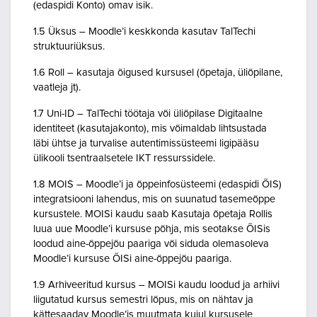
(edaspidi Konto) omav isik.
1.5 Üksus – Moodle’i keskkonda kasutav TalTechi
struktuuriüksus.
1.6 Roll – kasutaja õigused kursusel (õpetaja, üliõpilane,
vaatleja jt).
1.7 Uni-ID – TalTechi töötaja või üliõpilase Digitaalne
identiteet (kasutajakonto), mis võimaldab lihtsustada
läbi ühtse ja turvalise autentimissüsteemi ligipääsu
ülikooli tsentraalsetele IKT ressurssidele.
1.8 MOIS – Moodle’i ja õppeinfosüsteemi (edaspidi ÕIS)
integratsiooni lahendus, mis on suunatud tasemeõppe
kursustele. MOISi kaudu saab Kasutaja õpetaja Rollis
luua uue Moodle’i kursuse põhja, mis seotakse ÕISis
loodud aine-õppejõu paariga või siduda olemasoleva
Moodle’i kursuse ÕISi aine-õppejõu paariga.
1.9 Arhiveeritud kursus – MOISi kaudu loodud ja arhiivi
liigutatud kursus semestri lõpus, mis on nähtav ja
kättesaadav Moodle’is muutmata kujul kursusele