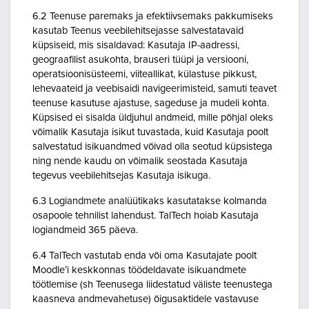
6.2 Teenuse paremaks ja efektiivsemaks pakkumiseks
kasutab Teenus veebilehitsejasse salvestatavaid
küpsiseid, mis sisaldavad: Kasutaja IP-aadressi,
geograafilist asukohta, brauseri tüüpi ja versiooni,
operatsioonisüsteemi, viiteallikat, külastuse pikkust,
lehevaateid ja veebisaidi navigeerimisteid, samuti teavet
teenuse kasutuse ajastuse, sageduse ja mudeli kohta.
Küpsised ei sisalda üldjuhul andmeid, mille põhjal oleks
võimalik Kasutaja isikut tuvastada, kuid Kasutaja poolt
salvestatud isikuandmed võivad olla seotud küpsistega
ning nende kaudu on võimalik seostada Kasutaja
tegevus veebilehitsejas Kasutaja isikuga.
6.3 Logiandmete analüütikaks kasutatakse kolmanda
osapoole tehnilist lahendust. TalTech hoiab Kasutaja
logiandmeid 365 päeva.
6.4 TalTech vastutab enda või oma Kasutajate poolt
Moodle’i keskkonnas töödeldavate isikuandmete
töötlemise (sh Teenusega liidestatud väliste teenustega
kaasneva andmevahetuse) õigusaktidele vastavuse