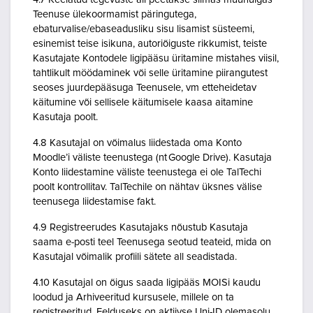
Teenuse ülekoormamist päringutega,
ebaturvalise/ebaseadusliku sisu lisamist süsteemi,
esinemist teise isikuna, autoriõiguste rikkumist, teiste
Kasutajate Kontodele ligipääsu üritamine mistahes viisil,
tahtlikult möödaminek või selle üritamine piirangutest
seoses juurdepääsuga Teenusele, vm etteheidetav
käitumine või sellisele käitumisele kaasa aitamine
Kasutaja poolt.
4.8 Kasutajal on võimalus liidestada oma Konto
Moodle’i väliste teenustega (nt Google Drive). Kasutaja
Konto liidestamine väliste teenustega ei ole TalTechi
poolt kontrollitav. TalTechile on nähtav üksnes välise
teenusega liidestamise fakt.
4.9 Registreerudes Kasutajaks nõustub Kasutaja
saama e-posti teel Teenusega seotud teateid, mida on
Kasutajal võimalik profiili sätete all seadistada.
4.10 Kasutajal on õigus saada ligipääs MOISi kaudu
loodud ja Arhiveeritud kursusele, millele on ta
registreeritud. Eelduseks on aktiivse Uni-ID olemasolu