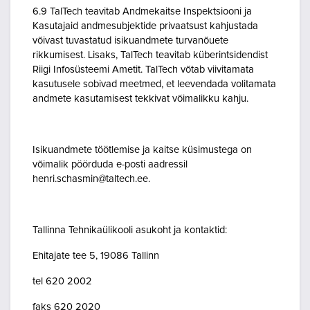
6.9 TalTech teavitab Andmekaitse Inspektsiooni ja
Kasutajaid andmesubjektide privaatsust kahjustada
võivast tuvastatud isikuandmete turvanõuete
rikkumisest. Lisaks, TalTech teavitab küberintsidendist
Riigi Infosüsteemi Ametit. TalTech võtab viivitamata
kasutusele sobivad meetmed, et leevendada volitamata
andmete kasutamisest tekkivat võimalikku kahju.
Isikuandmete töötlemise ja kaitse küsimustega on
võimalik pöörduda e-posti aadressil
henri.schasmin@taltech.ee.
Tallinna Tehnikaülikooli asukoht ja kontaktid:
Ehitajate tee 5, 19086 Tallinn
tel 620 2002
faks 620 2020