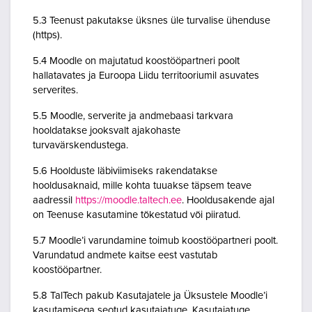
5.3 Teenust pakutakse üksnes üle turvalise ühenduse
(https).
5.4 Moodle on majutatud koostööpartneri poolt
hallatavates ja Euroopa Liidu territooriumil asuvates
serverites.
5.5 Moodle, serverite ja andmebaasi tarkvara
hooldatakse jooksvalt ajakohaste
turvavärskendustega.
5.6 Hoolduste läbiviimiseks rakendatakse
hooldusaknaid, mille kohta tuuakse täpsem teave
aadressil
https://moodle.taltech.ee
. Hooldusakende ajal
on Teenuse kasutamine tõkestatud või piiratud.
5.7 Moodle’i varundamine toimub koostööpartneri poolt.
Varundatud andmete kaitse eest vastutab
koostööpartner.
5.8 TalTech pakub Kasutajatele ja Üksustele Moodle’i
kasutamisega seotud kasutajatuge. Kasutajatuge