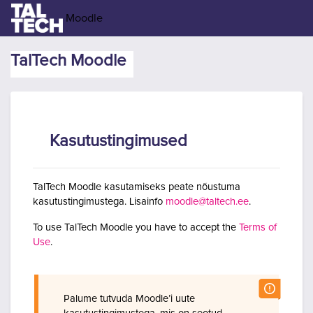
Jäta vahele peasisuni
Moodle
TalTech Moodle
Kasutustingimused
TalTech Moodle kasutamiseks peate nõustuma
kasutustingimustega. Lisainfo
moodle@taltech.ee
.
To use TalTech Moodle you have to accept the
Terms of
Use
.
Palume tutvuda Moodle’i uute