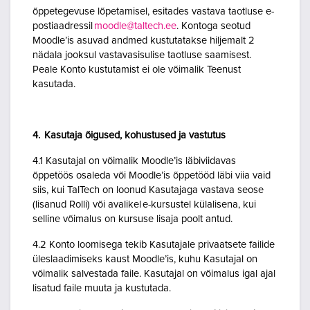
õppetegevuse lõpetamisel, esitades vastava taotluse e-
postiaadressil
moodle@taltech.ee
. Kontoga seotud
Moodle’is asuvad andmed kustutatakse hiljemalt 2
nädala jooksul vastavasisulise taotluse saamisest.
Peale Konto kustutamist ei ole võimalik Teenust
kasutada.
4. Kasutaja õigused, kohustused ja vastutus
4.1 Kasutajal on võimalik Moodle’is läbiviidavas
õppetöös osaleda või Moodle’is õppetööd läbi viia vaid
siis, kui TalTech on loonud Kasutajaga vastava seose
(lisanud Rolli) või avalikel e-kursustel külalisena, kui
selline võimalus on kursuse lisaja poolt antud.
4.2 Konto loomisega tekib Kasutajale privaatsete failide
üleslaadimiseks kaust Moodle’is, kuhu Kasutajal on
võimalik salvestada faile. Kasutajal on võimalus igal ajal
lisatud faile muuta ja kustutada.