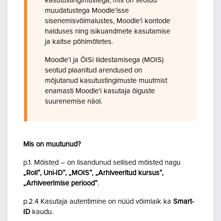
kasutustingimustega, mis on seotud
muudatustega Moodle’isse
sisenemisvõimalustes, Moodle’i kontode
halduses ning isikuandmete kasutamise
ja kaitse põhimõtetes.
Moodle’i ja ÕISi liidestamisega (MOIS)
seotud plaanitud arendused on
mõjutanud kasutustingimuste muutmist
enamasti Moodle’i kasutaja õiguste
suurenemise näol.
Mis on muutunud?
p.1. Mõisted – on lisandunud sellised mõisted nagu
„Roll“, Uni-ID“, „MOIS“, „Arhiveeritud kursus“,
„Arhiveerimise periood“
.
p.2.4 Kasutaja autentimine on nüüd võimlaik ka
Smart-
ID
kaudu.