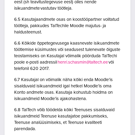
eest (sh teavitustegevuse eest) olles nende
isikuandmete vastutav töötleja.
6.5 Kasutajaandmete osas on koostööpartner volitatud
töötleja, pakkudes TalTechile Moodle majutus- ja
haldusteenust.
6.6 Kõikide õppetegevusega kaasnevate isikuandmete
töötlemise küsimustes või seadusest tulenevate õiguste
teostamiseks on Kasutajal võimalik pöörduda TalTechi
poole e-posti aadressil
henri.schasmin@taltech.ee
või
telefonil 620 2017.
6.7 Kasutajal on võimalik näha kõiki enda Moodle’is
sisalduvaid isikuandmeid igal hetkel Moodle’is oma
Konto andmete osas. Kasutaja kohustub hoidma on
isikuandmeid Moodle’is ajakohastena.
6.8 TalTech võib töödelda kõiki Teenuses sisalduvaid
isikuandmeid Teenuse kasutajatoe pakkumiseks,
Teenuse analüüsimiseks, et Teenuse kvaliteeti
parendada.