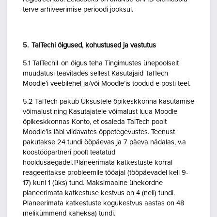
terve arhiveerimise perioodi jooksul.
5. TalTechi õigused, kohustused ja vastutus
5.1 TalTechil on õigus teha Tingimustes ühepoolselt
muudatusi teavitades sellest Kasutajaid TalTech
Moodle’i veebilehel ja/või Moodle’is toodud e-posti teel.
5.2 TalTech pakub Üksustele õpikeskkonna kasutamise
võimalust ning Kasutajatele võimalust luua Moodle
õpikeskkonnas Konto, et osaleda TalTech poolt
Moodle’is läbi viidavates õppetegevustes. Teenust
pakutakse 24 tundi ööpäevas ja 7 päeva nädalas, v.a
koostööpartneri poolt teatatud
hooldusaegadel. Planeerimata katkestuste korral
reageeritakse probleemile tööajal (tööpäevadel kell 9-
17) kuni 1 (üks) tund. Maksimaalne ühekordne
planeerimata katkestuse kestvus on 4 (neli) tundi.
Planeerimata katkestuste kogukestvus aastas on 48
(nelikümmend kaheksa) tundi.