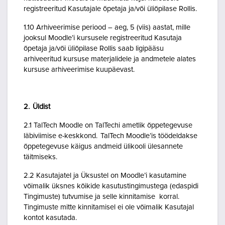
registreeritud Kasutajale õpetaja ja/või üliõpilase Rollis.
1.10 Arhiveerimise periood – aeg, 5 (viis) aastat, mille
jooksul Moodle’i kursusele registreeritud Kasutaja
õpetaja ja/või üliõpilase Rollis saab ligipääsu
arhiveeritud kursuse materjalidele ja andmetele alates
kursuse arhiveerimise kuupäevast.
2. Üldist
2.1 TalTech Moodle on TalTechi ametlik õppetegevuse
läbiviimise e-keskkond. TalTech Moodle’is töödeldakse
õppetegevuse käigus andmeid ülikooli ülesannete
täitmiseks.
2.2 Kasutajatel ja Üksustel on Moodle’i kasutamine
võimalik üksnes kõikide kasutustingimustega (edaspidi
Tingimuste) tutvumise ja selle kinnitamise korral.
Tingimuste mitte kinnitamisel ei ole võimalik Kasutajal
kontot kasutada.