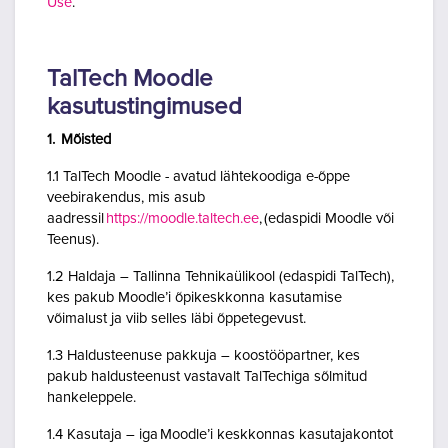
Use
.
TalTech Moodle
kasutustingimused
1. Mõisted
1.1 TalTech Moodle - avatud lähtekoodiga e-õppe
veebirakendus, mis asub
aadressil
https://moodle.taltech.ee
, (edaspidi Moodle või
Teenus).
1.2 Haldaja – Tallinna Tehnikaülikool (edaspidi TalTech),
kes pakub Moodle’i õpikeskkonna kasutamise
võimalust ja viib selles läbi õppetegevust.
1.3 Haldusteenuse pakkuja – koostööpartner, kes
pakub haldusteenust vastavalt TalTechiga sõlmitud
hankeleppele.
1.4 Kasutaja – iga Moodle’i keskkonnas kasutajakontot