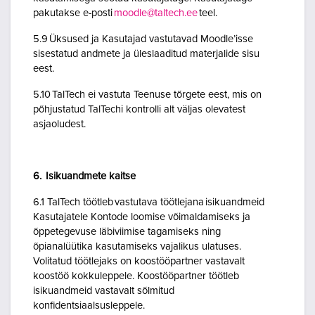
pakutakse e-posti
moodle@taltech.ee
teel.
5.9 Üksused ja Kasutajad vastutavad Moodle’isse
sisestatud andmete ja üleslaaditud materjalide sisu
eest.
5.10 TalTech ei vastuta Teenuse tõrgete eest, mis on
põhjustatud TalTechi kontrolli alt väljas olevatest
asjaoludest.
6. Isikuandmete kaitse
6.1 TalTech töötleb vastutava töötlejana isikuandmeid
Kasutajatele Kontode loomise võimaldamiseks ja
õppetegevuse läbiviimise tagamiseks ning
õpianalüütika kasutamiseks vajalikus ulatuses.
Volitatud töötlejaks on koostööpartner vastavalt
koostöö kokkuleppele. Koostööpartner töötleb
isikuandmeid vastavalt sõlmitud
konfidentsiaalsusleppele.