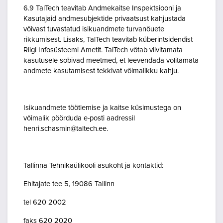
6.9 TalTech teavitab Andmekaitse Inspektsiooni ja
Kasutajaid andmesubjektide privaatsust kahjustada
võivast tuvastatud isikuandmete turvanõuete
rikkumisest. Lisaks, TalTech teavitab küberintsidendist
Riigi Infosüsteemi Ametit. TalTech võtab viivitamata
kasutusele sobivad meetmed, et leevendada volitamata
andmete kasutamisest tekkivat võimalikku kahju.
Isikuandmete töötlemise ja kaitse küsimustega on
võimalik pöörduda e-posti aadressil
henri.schasmin@taltech.ee.
Tallinna Tehnikaülikooli asukoht ja kontaktid:
Ehitajate tee 5, 19086 Tallinn
tel 620 2002
faks 620 2020