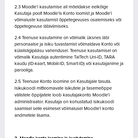
2.3 Moodle’i kasutamise all mõeldakse eelkõige
Kasutaja poolt Moodle’is Konto loomist ja Moodle’i
võimaluste kasutamist õppetegevuses osalemiseks või
õppetegevuse läbiviimiseks.
2.4 Teenuse kasutamine on võimalik üksnes läbi
personaalse ja isiku tuvastamist võimaldava Konto või
külalisligipääsu vahendusel. Teenuse kasutamisel on
võimalik Kasutaja autentimine TalTech Uni-ID, TARA
kaudu (ID-kaart, Mobiil-ID, Smart-ID) või kasutajanime ja
parooliga.
2.5 Teenuse Konto loomine on Kasutajale tasuta.
Isikukoodi mitteomavate isikutele ja tasemeõppe
välistele õppijatele loob kasutajakonto Moodle’i
administraator. Kasutaja on kohustatud isikukoodi
saamisel selle esimesel võimalusel Moodle’i konto
andmetele lisama.