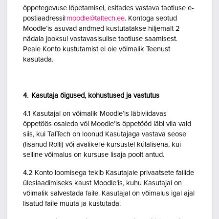
õppetegevuse lõpetamisel, esitades vastava taotluse e-
postiaadressil
moodle@taltech.ee
. Kontoga seotud
Moodle’is asuvad andmed kustutatakse hiljemalt 2
nädala jooksul vastavasisulise taotluse saamisest.
Peale Konto kustutamist ei ole võimalik Teenust
kasutada.
4. Kasutaja õigused, kohustused ja vastutus
4.1 Kasutajal on võimalik Moodle’is läbiviidavas
õppetöös osaleda või Moodle’is õppetööd läbi viia vaid
siis, kui TalTech on loonud Kasutajaga vastava seose
(lisanud Rolli) või avalikel e-kursustel külalisena, kui
selline võimalus on kursuse lisaja poolt antud.
4.2 Konto loomisega tekib Kasutajale privaatsete failide
üleslaadimiseks kaust Moodle’is, kuhu Kasutajal on
võimalik salvestada faile. Kasutajal on võimalus igal ajal
lisatud faile muuta ja kustutada.