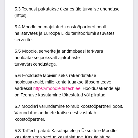
5.3 Teenust pakutakse üksnes üle turvalise ühenduse
(https).
5.4 Moodle on majutatud koostööpartneri poolt
hallatavates ja Euroopa Liidu territooriumil asuvates
serverites.
5.5 Moodle, serverite ja andmebaasi tarkvara
hooldatakse jooksvalt ajakohaste
turvavärskendustega.
5.6 Hoolduste läbiviimiseks rakendatakse
hooldusaknaid, mille kohta tuuakse täpsem teave
aadressil
https://moodle.taltech.ee
. Hooldusakende ajal
on Teenuse kasutamine tõkestatud või piiratud.
5.7 Moodle’i varundamine toimub koostööpartneri poolt.
Varundatud andmete kaitse eest vastutab
koostööpartner.
5.8 TalTech pakub Kasutajatele ja Üksustele Moodle’i
kasutamisega seotud kasutajatuge. Kasutajatuge