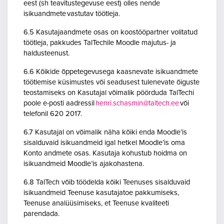
eest (sh teavitustegevuse eest) olles nende
isikuandmete vastutav töötleja.
6.5 Kasutajaandmete osas on koostööpartner volitatud
töötleja, pakkudes TalTechile Moodle majutus- ja
haldusteenust.
6.6 Kõikide õppetegevusega kaasnevate isikuandmete
töötlemise küsimustes või seadusest tulenevate õiguste
teostamiseks on Kasutajal võimalik pöörduda TalTechi
poole e-posti aadressil
henri.schasmin@taltech.ee
või
telefonil 620 2017.
6.7 Kasutajal on võimalik näha kõiki enda Moodle’is
sisalduvaid isikuandmeid igal hetkel Moodle’is oma
Konto andmete osas. Kasutaja kohustub hoidma on
isikuandmeid Moodle’is ajakohastena.
6.8 TalTech võib töödelda kõiki Teenuses sisalduvaid
isikuandmeid Teenuse kasutajatoe pakkumiseks,
Teenuse analüüsimiseks, et Teenuse kvaliteeti
parendada.