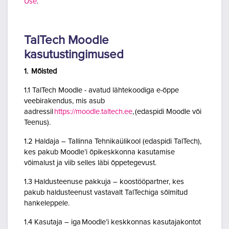
Use
.
TalTech Moodle
kasutustingimused
1. Mõisted
1.1 TalTech Moodle - avatud lähtekoodiga e-õppe
veebirakendus, mis asub
aadressil
https://moodle.taltech.ee
, (edaspidi Moodle või
Teenus).
1.2 Haldaja – Tallinna Tehnikaülikool (edaspidi TalTech),
kes pakub Moodle’i õpikeskkonna kasutamise
võimalust ja viib selles läbi õppetegevust.
1.3 Haldusteenuse pakkuja – koostööpartner, kes
pakub haldusteenust vastavalt TalTechiga sõlmitud
hankeleppele.
1.4 Kasutaja – iga Moodle’i keskkonnas kasutajakontot