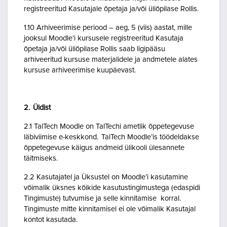
registreeritud Kasutajale õpetaja ja/või üliõpilase Rollis.
1.10 Arhiveerimise periood – aeg, 5 (viis) aastat, mille
jooksul Moodle’i kursusele registreeritud Kasutaja
õpetaja ja/või üliõpilase Rollis saab ligipääsu
arhiveeritud kursuse materjalidele ja andmetele alates
kursuse arhiveerimise kuupäevast.
2. Üldist
2.1 TalTech Moodle on TalTechi ametlik õppetegevuse
läbiviimise e-keskkond. TalTech Moodle’is töödeldakse
õppetegevuse käigus andmeid ülikooli ülesannete
täitmiseks.
2.2 Kasutajatel ja Üksustel on Moodle’i kasutamine
võimalik üksnes kõikide kasutustingimustega (edaspidi
Tingimuste) tutvumise ja selle kinnitamise korral.
Tingimuste mitte kinnitamisel ei ole võimalik Kasutajal
kontot kasutada.