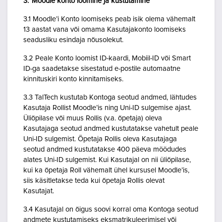
3. Moodle konto loomine ja kustutamine
3.1 Moodle’i Konto loomiseks peab isik olema vähemalt
13 aastat vana või omama Kasutajakonto loomiseks
seadusliku esindaja nõusolekut.
3.2 Peale Konto loomist ID-kaardi, Mobiil-ID või Smart
ID-ga saadetakse sisestatud e-postile automaatne
kinnituskiri konto kinnitamiseks.
3.3 TalTech kustutab Kontoga seotud andmed, lähtudes
Kasutaja Rollist Moodle’is ning Uni-ID sulgemise ajast.
Üliõpilase või muus Rollis (v.a. õpetaja) oleva
Kasutajaga seotud andmed kustutatakse vahetult peale
Uni-ID sulgemist. Õpetaja Rollis oleva Kasutajaga
seotud andmed kustutatakse 400 päeva möödudes
alates Uni-ID sulgemist. Kui Kasutajal on nii üliõpilase,
kui ka õpetaja Roll vähemalt ühel kursusel Moodle’is,
siis käsitletakse teda kui õpetaja Rollis olevat
Kasutajat.
3.4 Kasutajal on õigus soovi korral oma Kontoga seotud
andmete kustutamiseks eksmatrikuleerimisel või