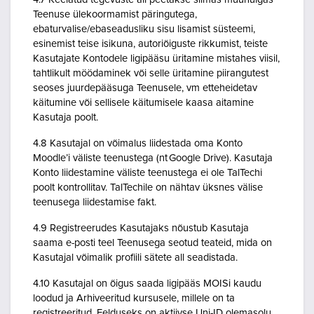
Teenuse ülekoormamist päringutega,
ebaturvalise/ebaseadusliku sisu lisamist süsteemi,
esinemist teise isikuna, autoriõiguste rikkumist, teiste
Kasutajate Kontodele ligipääsu üritamine mistahes viisil,
tahtlikult möödaminek või selle üritamine piirangutest
seoses juurdepääsuga Teenusele, vm etteheidetav
käitumine või sellisele käitumisele kaasa aitamine
Kasutaja poolt.
4.8 Kasutajal on võimalus liidestada oma Konto
Moodle’i väliste teenustega (nt Google Drive). Kasutaja
Konto liidestamine väliste teenustega ei ole TalTechi
poolt kontrollitav. TalTechile on nähtav üksnes välise
teenusega liidestamise fakt.
4.9 Registreerudes Kasutajaks nõustub Kasutaja
saama e-posti teel Teenusega seotud teateid, mida on
Kasutajal võimalik profiili sätete all seadistada.
4.10 Kasutajal on õigus saada ligipääs MOISi kaudu
loodud ja Arhiveeritud kursusele, millele on ta
registreeritud. Eelduseks on aktiivse Uni-ID olemasolu