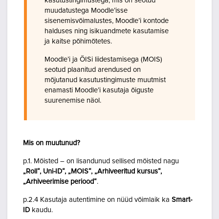
kasutustingimustega, mis on seotud
muudatustega Moodle’isse
sisenemisvõimalustes, Moodle’i kontode
halduses ning isikuandmete kasutamise
ja kaitse põhimõtetes.
Moodle’i ja ÕISi liidestamisega (MOIS)
seotud plaanitud arendused on
mõjutanud kasutustingimuste muutmist
enamasti Moodle’i kasutaja õiguste
suurenemise näol.
Mis on muutunud?
p.1. Mõisted – on lisandunud sellised mõisted nagu
„Roll“, Uni-ID“, „MOIS“, „Arhiveeritud kursus“,
„Arhiveerimise periood“
.
p.2.4 Kasutaja autentimine on nüüd võimlaik ka
Smart-
ID
kaudu.