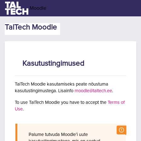
Jäta vahele peasisuni
Moodle
TalTech Moodle
Kasutustingimused
TalTech Moodle kasutamiseks peate nõustuma
kasutustingimustega. Lisainfo
moodle@taltech.ee
.
To use TalTech Moodle you have to accept the
Terms of
Use
.
Palume tutvuda Moodle’i uute