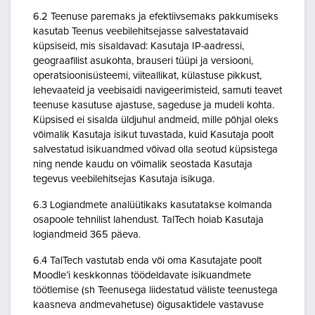
6.2 Teenuse paremaks ja efektiivsemaks pakkumiseks
kasutab Teenus veebilehitsejasse salvestatavaid
küpsiseid, mis sisaldavad: Kasutaja IP-aadressi,
geograafilist asukohta, brauseri tüüpi ja versiooni,
operatsioonisüsteemi, viiteallikat, külastuse pikkust,
lehevaateid ja veebisaidi navigeerimisteid, samuti teavet
teenuse kasutuse ajastuse, sageduse ja mudeli kohta.
Küpsised ei sisalda üldjuhul andmeid, mille põhjal oleks
võimalik Kasutaja isikut tuvastada, kuid Kasutaja poolt
salvestatud isikuandmed võivad olla seotud küpsistega
ning nende kaudu on võimalik seostada Kasutaja
tegevus veebilehitsejas Kasutaja isikuga.
6.3 Logiandmete analüütikaks kasutatakse kolmanda
osapoole tehnilist lahendust. TalTech hoiab Kasutaja
logiandmeid 365 päeva.
6.4 TalTech vastutab enda või oma Kasutajate poolt
Moodle’i keskkonnas töödeldavate isikuandmete
töötlemise (sh Teenusega liidestatud väliste teenustega
kaasneva andmevahetuse) õigusaktidele vastavuse