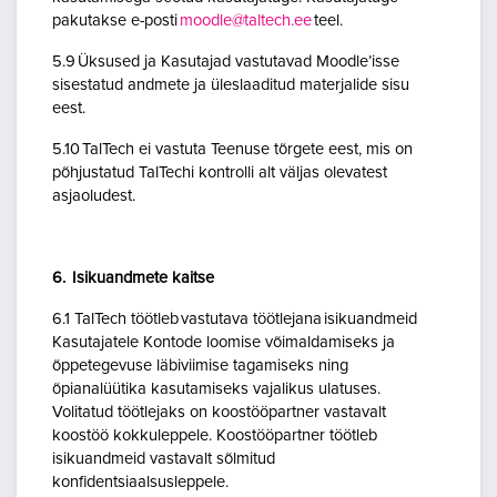
pakutakse e-posti
moodle@taltech.ee
teel.
5.9 Üksused ja Kasutajad vastutavad Moodle’isse
sisestatud andmete ja üleslaaditud materjalide sisu
eest.
5.10 TalTech ei vastuta Teenuse tõrgete eest, mis on
põhjustatud TalTechi kontrolli alt väljas olevatest
asjaoludest.
6. Isikuandmete kaitse
6.1 TalTech töötleb vastutava töötlejana isikuandmeid
Kasutajatele Kontode loomise võimaldamiseks ja
õppetegevuse läbiviimise tagamiseks ning
õpianalüütika kasutamiseks vajalikus ulatuses.
Volitatud töötlejaks on koostööpartner vastavalt
koostöö kokkuleppele. Koostööpartner töötleb
isikuandmeid vastavalt sõlmitud
konfidentsiaalsusleppele.