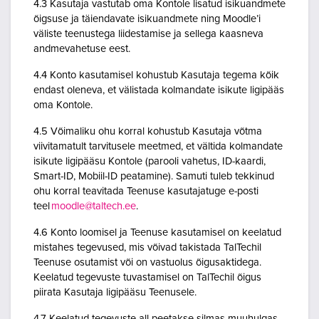
4.3 Kasutaja vastutab oma Kontole lisatud isikuandmete
õigsuse ja täiendavate isikuandmete ning Moodle’i
väliste teenustega liidestamise ja sellega kaasneva
andmevahetuse eest.
4.4 Konto kasutamisel kohustub Kasutaja tegema kõik
endast oleneva, et välistada kolmandate isikute ligipääs
oma Kontole.
4.5 Võimaliku ohu korral kohustub Kasutaja võtma
viivitamatult tarvitusele meetmed, et vältida kolmandate
isikute ligipääsu Kontole (parooli vahetus, ID-kaardi,
Smart-ID, Mobiil-ID peatamine). Samuti tuleb tekkinud
ohu korral teavitada Teenuse kasutajatuge e-posti
teel
moodle@taltech.ee
.
4.6 Konto loomisel ja Teenuse kasutamisel on keelatud
mistahes tegevused, mis võivad takistada TalTechil
Teenuse osutamist või on vastuolus õigusaktidega.
Keelatud tegevuste tuvastamisel on TalTechil õigus
piirata Kasutaja ligipääsu Teenusele.
4.7 Keelatud tegevuste all peetakse silmas muuhulgas