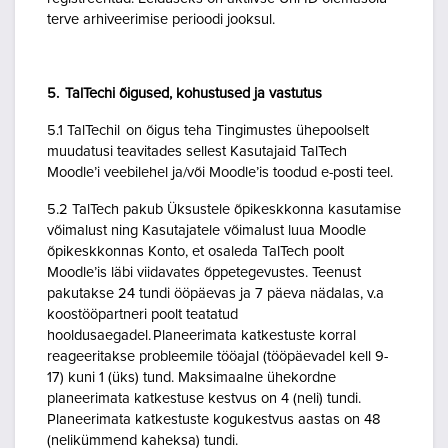
terve arhiveerimise perioodi jooksul.
5. TalTechi õigused, kohustused ja vastutus
5.1 TalTechil on õigus teha Tingimustes ühepoolselt
muudatusi teavitades sellest Kasutajaid TalTech
Moodle’i veebilehel ja/või Moodle’is toodud e-posti teel.
5.2 TalTech pakub Üksustele õpikeskkonna kasutamise
võimalust ning Kasutajatele võimalust luua Moodle
õpikeskkonnas Konto, et osaleda TalTech poolt
Moodle’is läbi viidavates õppetegevustes. Teenust
pakutakse 24 tundi ööpäevas ja 7 päeva nädalas, v.a
koostööpartneri poolt teatatud
hooldusaegadel. Planeerimata katkestuste korral
reageeritakse probleemile tööajal (tööpäevadel kell 9-
17) kuni 1 (üks) tund. Maksimaalne ühekordne
planeerimata katkestuse kestvus on 4 (neli) tundi.
Planeerimata katkestuste kogukestvus aastas on 48
(nelikümmend kaheksa) tundi.