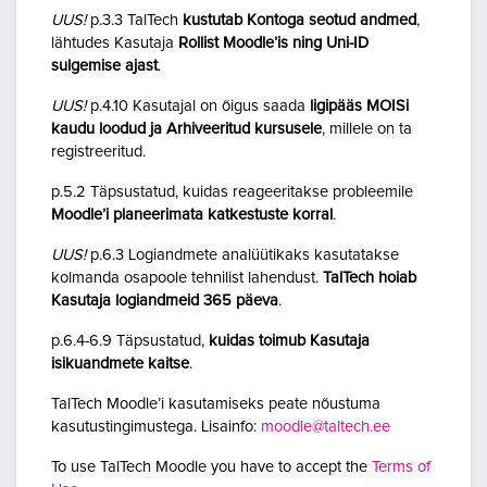
UUS!
p.3.3 TalTech
kustutab Kontoga seotud andmed
,
lähtudes Kasutaja
Rollist Moodle’is ning Uni-ID
sulgemise ajast
.
UUS!
p.4.10 Kasutajal on õigus saada
ligipääs MOISi
kaudu loodud ja Arhiveeritud kursusele
, millele on ta
registreeritud.
p.5.2 Täpsustatud, kuidas reageeritakse probleemile
Moodle’i planeerimata katkestuste korral
.
UUS!
p.6.3 Logiandmete analüütikaks kasutatakse
kolmanda osapoole tehnilist lahendust.
TalTech hoiab
Kasutaja logiandmeid 365 päeva
.
p.6.4-6.9 Täpsustatud,
kuidas toimub Kasutaja
isikuandmete kaitse
.
TalTech Moodle’i kasutamiseks peate nõustuma
kasutustingimustega. Lisainfo:
moodle@taltech.ee
To use TalTech Moodle you have to accept the
Terms of