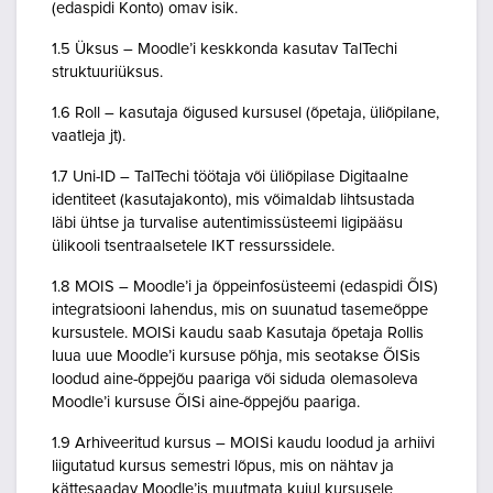
(edaspidi Konto) omav isik.
1.5 Üksus – Moodle’i keskkonda kasutav TalTechi
struktuuriüksus.
1.6 Roll – kasutaja õigused kursusel (õpetaja, üliõpilane,
vaatleja jt).
1.7 Uni-ID – TalTechi töötaja või üliõpilase Digitaalne
identiteet (kasutajakonto), mis võimaldab lihtsustada
läbi ühtse ja turvalise autentimissüsteemi ligipääsu
ülikooli tsentraalsetele IKT ressurssidele.
1.8 MOIS – Moodle’i ja õppeinfosüsteemi (edaspidi ÕIS)
integratsiooni lahendus, mis on suunatud tasemeõppe
kursustele. MOISi kaudu saab Kasutaja õpetaja Rollis
luua uue Moodle’i kursuse põhja, mis seotakse ÕISis
loodud aine-õppejõu paariga või siduda olemasoleva
Moodle’i kursuse ÕISi aine-õppejõu paariga.
1.9 Arhiveeritud kursus – MOISi kaudu loodud ja arhiivi
liigutatud kursus semestri lõpus, mis on nähtav ja
kättesaadav Moodle’is muutmata kujul kursusele