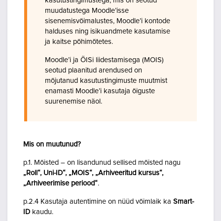
kasutustingimustega, mis on seotud
muudatustega Moodle’isse
sisenemisvõimalustes, Moodle’i kontode
halduses ning isikuandmete kasutamise
ja kaitse põhimõtetes.
Moodle’i ja ÕISi liidestamisega (MOIS)
seotud plaanitud arendused on
mõjutanud kasutustingimuste muutmist
enamasti Moodle’i kasutaja õiguste
suurenemise näol.
Mis on muutunud?
p.1. Mõisted – on lisandunud sellised mõisted nagu
„Roll“, Uni-ID“, „MOIS“, „Arhiveeritud kursus“,
„Arhiveerimise periood“
.
p.2.4 Kasutaja autentimine on nüüd võimlaik ka
Smart-
ID
kaudu.