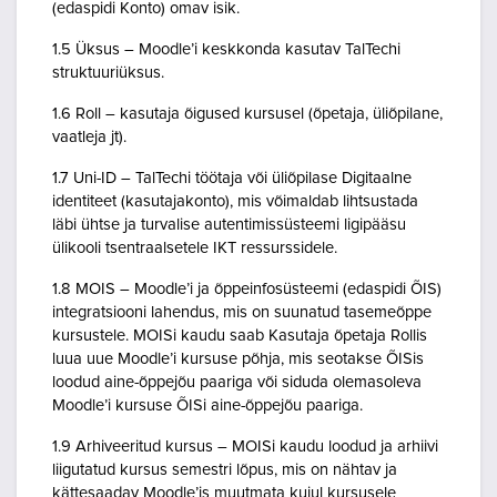
(edaspidi Konto) omav isik.
1.5 Üksus – Moodle’i keskkonda kasutav TalTechi
struktuuriüksus.
1.6 Roll – kasutaja õigused kursusel (õpetaja, üliõpilane,
vaatleja jt).
1.7 Uni-ID – TalTechi töötaja või üliõpilase Digitaalne
identiteet (kasutajakonto), mis võimaldab lihtsustada
läbi ühtse ja turvalise autentimissüsteemi ligipääsu
ülikooli tsentraalsetele IKT ressurssidele.
1.8 MOIS – Moodle’i ja õppeinfosüsteemi (edaspidi ÕIS)
integratsiooni lahendus, mis on suunatud tasemeõppe
kursustele. MOISi kaudu saab Kasutaja õpetaja Rollis
luua uue Moodle’i kursuse põhja, mis seotakse ÕISis
loodud aine-õppejõu paariga või siduda olemasoleva
Moodle’i kursuse ÕISi aine-õppejõu paariga.
1.9 Arhiveeritud kursus – MOISi kaudu loodud ja arhiivi
liigutatud kursus semestri lõpus, mis on nähtav ja
kättesaadav Moodle’is muutmata kujul kursusele