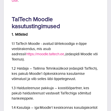
Use
.
TalTech Moodle
kasutustingimused
1. Mõisted
1.1 TalTech Moodle - avatud lähtekoodiga e-õppe
veebirakendus, mis asub
aadressil
https://moodle.taltech.ee
, (edaspidi Moodle või
Teenus).
1.2 Haldaja – Tallinna Tehnikaülikool (edaspidi TalTech),
kes pakub Moodle’i õpikeskkonna kasutamise
võimalust ja viib selles läbi õppetegevust.
1.3 Haldusteenuse pakkuja – koostööpartner, kes
pakub haldusteenust vastavalt TalTechiga sõlmitud
hankeleppele.
1.4 Kasutaja – iga Moodle’i keskkonnas kasutajakontot