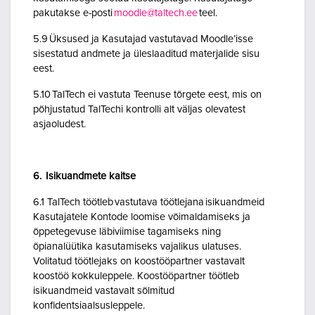
pakutakse e-posti
moodle@taltech.ee
teel.
5.9 Üksused ja Kasutajad vastutavad Moodle’isse
sisestatud andmete ja üleslaaditud materjalide sisu
eest.
5.10 TalTech ei vastuta Teenuse tõrgete eest, mis on
põhjustatud TalTechi kontrolli alt väljas olevatest
asjaoludest.
6. Isikuandmete kaitse
6.1 TalTech töötleb vastutava töötlejana isikuandmeid
Kasutajatele Kontode loomise võimaldamiseks ja
õppetegevuse läbiviimise tagamiseks ning
õpianalüütika kasutamiseks vajalikus ulatuses.
Volitatud töötlejaks on koostööpartner vastavalt
koostöö kokkuleppele. Koostööpartner töötleb
isikuandmeid vastavalt sõlmitud
konfidentsiaalsusleppele.