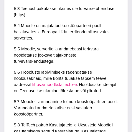
5.3 Teenust pakutakse üksnes üle turvalise ühenduse
(https).
5.4 Moodle on majutatud koostööpartneri poolt
hallatavates ja Euroopa Liidu territooriumil asuvates
serverites.
5.5 Moodle, serverite ja andmebaasi tarkvara
hooldatakse jooksvalt ajakohaste
turvavärskendustega.
5.6 Hoolduste läbiviimiseks rakendatakse
hooldusaknaid, mille kohta tuuakse täpsem teave
aadressil
https://moodle.taltech.ee
. Hooldusakende ajal
on Teenuse kasutamine tõkestatud või piiratud.
5.7 Moodle’i varundamine toimub koostööpartneri poolt.
Varundatud andmete kaitse eest vastutab
koostööpartner.
5.8 TalTech pakub Kasutajatele ja Üksustele Moodle’i
kasutamisega seotud kasutajatuge. Kasutajatuge