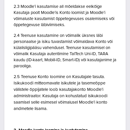
2.3 Moodle’i kasutamise all mõeldakse eelkõige
Kasutaja poolt Moodle’is Konto loomist ja Moodle’i
võimaluste kasutamist õppetegevuses osalemiseks või
õppetegevuse läbiviimiseks.
2.4 Teenuse kasutamine on võimalik üksnes läbi
personaalse ja isiku tuvastamist võimaldava Konto või
külalisligipääsu vahendusel. Teenuse kasutamisel on
võimalik Kasutaja autentimine TalTech Uni-ID, TARA
kaudu (ID-kaart, Mobiil-ID, Smart-ID) või kasutajanime ja
parooliga.
2.5 Teenuse Konto loomine on Kasutajale tasuta.
Isikukoodi mitteomavate isikutele ja tasemeõppe
välistele õppijatele loob kasutajakonto Moodle’i
administraator. Kasutaja on kohustatud isikukoodi
saamisel selle esimesel võimalusel Moodle’i konto
andmetele lisama.