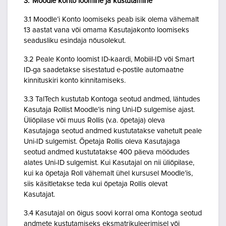
3. Moodle konto loomine ja kustutamine
3.1 Moodle’i Konto loomiseks peab isik olema vähemalt
13 aastat vana või omama Kasutajakonto loomiseks
seadusliku esindaja nõusolekut.
3.2 Peale Konto loomist ID-kaardi, Mobiil-ID või Smart
ID-ga saadetakse sisestatud e-postile automaatne
kinnituskiri konto kinnitamiseks.
3.3 TalTech kustutab Kontoga seotud andmed, lähtudes
Kasutaja Rollist Moodle’is ning Uni-ID sulgemise ajast.
Üliõpilase või muus Rollis (v.a. õpetaja) oleva
Kasutajaga seotud andmed kustutatakse vahetult peale
Uni-ID sulgemist. Õpetaja Rollis oleva Kasutajaga
seotud andmed kustutatakse 400 päeva möödudes
alates Uni-ID sulgemist. Kui Kasutajal on nii üliõpilase,
kui ka õpetaja Roll vähemalt ühel kursusel Moodle’is,
siis käsitletakse teda kui õpetaja Rollis olevat
Kasutajat.
3.4 Kasutajal on õigus soovi korral oma Kontoga seotud
andmete kustutamiseks eksmatrikuleerimisel või