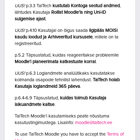
UUS!
p.3.3 TalTech
kustutab Kontoga seotud andmed
,
lähtudes Kasutaja
Rollist Moodle’is ning Uni-ID
sulgemise ajast
.
UUS!
p.4.10 Kasutajal on õigus saada
ligipääs MOISi
kaudu loodud ja Arhiveeritud kursusele
, millele on ta
registreeritud.
p.5.2 Täpsustatud, kuidas reageeritakse probleemile
Moodle’i planeerimata katkestuste korral
.
UUS!
p.6.3 Logiandmete analüütikaks kasutatakse
kolmanda osapoole tehnilist lahendust.
TalTech hoiab
Kasutaja logiandmeid 365 päeva
.
p.6.4-6.9 Täpsustatud,
kuidas toimub Kasutaja
isikuandmete kaitse
.
TalTech Moodle’i kasutamiseks peate nõustuma
kasutustingimustega. Lisainfo:
moodle@taltech.ee
To use TalTech Moodle you have to accept the
Terms of