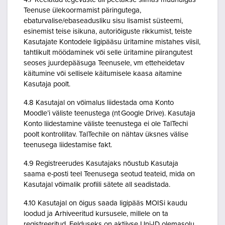
Teenuse ülekoormamist päringutega,
ebaturvalise/ebaseadusliku sisu lisamist süsteemi,
esinemist teise isikuna, autoriõiguste rikkumist, teiste
Kasutajate Kontodele ligipääsu üritamine mistahes viisil,
tahtlikult möödaminek või selle üritamine piirangutest
seoses juurdepääsuga Teenusele, vm etteheidetav
käitumine või sellisele käitumisele kaasa aitamine
Kasutaja poolt.
4.8 Kasutajal on võimalus liidestada oma Konto
Moodle’i väliste teenustega (nt Google Drive). Kasutaja
Konto liidestamine väliste teenustega ei ole TalTechi
poolt kontrollitav. TalTechile on nähtav üksnes välise
teenusega liidestamise fakt.
4.9 Registreerudes Kasutajaks nõustub Kasutaja
saama e-posti teel Teenusega seotud teateid, mida on
Kasutajal võimalik profiili sätete all seadistada.
4.10 Kasutajal on õigus saada ligipääs MOISi kaudu
loodud ja Arhiveeritud kursusele, millele on ta
registreeritud. Eelduseks on aktiivse Uni-ID olemasolu