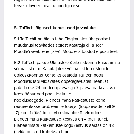
terve arhiveerimise perioodi jooksul.
5. TalTechi õigused, kohustused ja vastutus
5.1 TalTechil on õigus teha Tingimustes ühepoolselt
muudatusi teavitades sellest Kasutajaid TalTech
Moodle’i veebilehel ja/või Moodle’is toodud e-posti teel.
5.2 TalTech pakub Üksustele õpikeskkonna kasutamise
võimalust ning Kasutajatele võimalust luua Moodle
õpikeskkonnas Konto, et osaleda TalTech poolt
Moodle’is läbi viidavates õppetegevustes. Teenust
pakutakse 24 tundi ööpäevas ja 7 päeva nädalas, v.a
koostööpartneri poolt teatatud
hooldusaegadel. Planeerimata katkestuste korral
reageeritakse probleemile tööajal (tööpäevadel kell 9-
17) kuni 1 (üks) tund. Maksimaalne ühekordne
planeerimata katkestuse kestvus on 4 (neli) tundi.
Planeerimata katkestuste kogukestvus aastas on 48
(nelikümmend kaheksa) tundi.