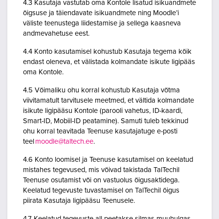
4.3 Kasutaja vastutab oma Kontole lisatud isikuandmete
õigsuse ja täiendavate isikuandmete ning Moodle’i
väliste teenustega liidestamise ja sellega kaasneva
andmevahetuse eest.
4.4 Konto kasutamisel kohustub Kasutaja tegema kõik
endast oleneva, et välistada kolmandate isikute ligipääs
oma Kontole.
4.5 Võimaliku ohu korral kohustub Kasutaja võtma
viivitamatult tarvitusele meetmed, et vältida kolmandate
isikute ligipääsu Kontole (parooli vahetus, ID-kaardi,
Smart-ID, Mobiil-ID peatamine). Samuti tuleb tekkinud
ohu korral teavitada Teenuse kasutajatuge e-posti
teel
moodle@taltech.ee
.
4.6 Konto loomisel ja Teenuse kasutamisel on keelatud
mistahes tegevused, mis võivad takistada TalTechil
Teenuse osutamist või on vastuolus õigusaktidega.
Keelatud tegevuste tuvastamisel on TalTechil õigus
piirata Kasutaja ligipääsu Teenusele.
4.7 Keelatud tegevuste all peetakse silmas muuhulgas