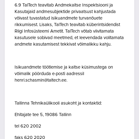
6.9 TalTech teavitab Andmekaitse Inspektsiooni ja
Kasutajaid andmesubjektide privaatsust kahjustada
võivast tuvastatud isikuandmete turvanõuete
rikkumisest. Lisaks, TalTech teavitab küberintsidendist
Riigi Infosüsteemi Ametit. TalTech võtab viivitamata
kasutusele sobivad meetmed, et leevendada volitamata
andmete kasutamisest tekkivat võimalikku kahju.
Isikuandmete töötlemise ja kaitse küsimustega on
võimalik pöörduda e-posti aadressil
henri.schasmin@taltech.ee.
Tallinna Tehnikaülikooli asukoht ja kontaktid:
Ehitajate tee 5, 19086 Tallinn
tel 620 2002
faks 620 2020