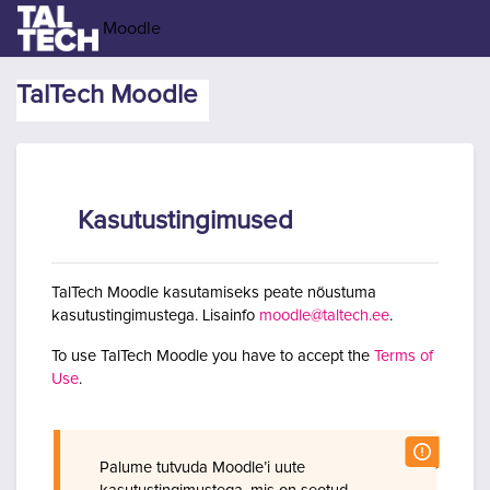
Jäta vahele peasisuni
Moodle
TalTech Moodle
Kasutustingimused
TalTech Moodle kasutamiseks peate nõustuma
kasutustingimustega. Lisainfo
moodle@taltech.ee
.
To use TalTech Moodle you have to accept the
Terms of
Use
.
Palume tutvuda Moodle’i uute