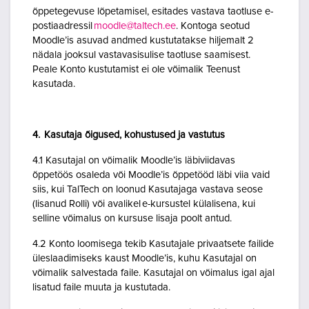
õppetegevuse lõpetamisel, esitades vastava taotluse e-
postiaadressil
moodle@taltech.ee
. Kontoga seotud
Moodle’is asuvad andmed kustutatakse hiljemalt 2
nädala jooksul vastavasisulise taotluse saamisest.
Peale Konto kustutamist ei ole võimalik Teenust
kasutada.
4. Kasutaja õigused, kohustused ja vastutus
4.1 Kasutajal on võimalik Moodle’is läbiviidavas
õppetöös osaleda või Moodle’is õppetööd läbi viia vaid
siis, kui TalTech on loonud Kasutajaga vastava seose
(lisanud Rolli) või avalikel e-kursustel külalisena, kui
selline võimalus on kursuse lisaja poolt antud.
4.2 Konto loomisega tekib Kasutajale privaatsete failide
üleslaadimiseks kaust Moodle’is, kuhu Kasutajal on
võimalik salvestada faile. Kasutajal on võimalus igal ajal
lisatud faile muuta ja kustutada.