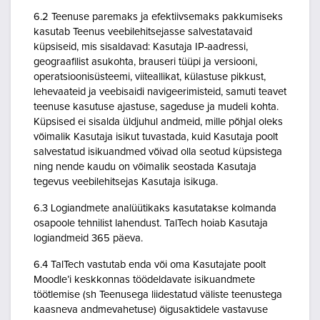
6.2 Teenuse paremaks ja efektiivsemaks pakkumiseks
kasutab Teenus veebilehitsejasse salvestatavaid
küpsiseid, mis sisaldavad: Kasutaja IP-aadressi,
geograafilist asukohta, brauseri tüüpi ja versiooni,
operatsioonisüsteemi, viiteallikat, külastuse pikkust,
lehevaateid ja veebisaidi navigeerimisteid, samuti teavet
teenuse kasutuse ajastuse, sageduse ja mudeli kohta.
Küpsised ei sisalda üldjuhul andmeid, mille põhjal oleks
võimalik Kasutaja isikut tuvastada, kuid Kasutaja poolt
salvestatud isikuandmed võivad olla seotud küpsistega
ning nende kaudu on võimalik seostada Kasutaja
tegevus veebilehitsejas Kasutaja isikuga.
6.3 Logiandmete analüütikaks kasutatakse kolmanda
osapoole tehnilist lahendust. TalTech hoiab Kasutaja
logiandmeid 365 päeva.
6.4 TalTech vastutab enda või oma Kasutajate poolt
Moodle’i keskkonnas töödeldavate isikuandmete
töötlemise (sh Teenusega liidestatud väliste teenustega
kaasneva andmevahetuse) õigusaktidele vastavuse