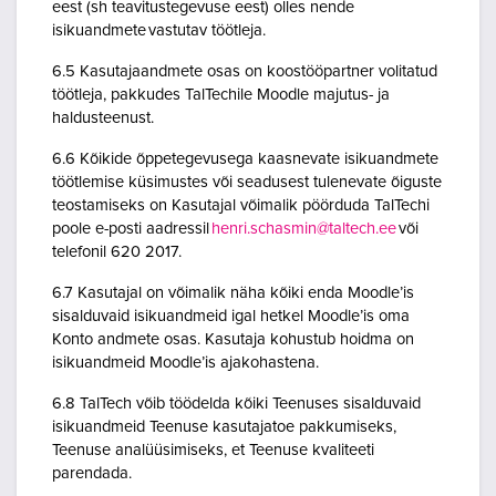
eest (sh teavitustegevuse eest) olles nende
isikuandmete vastutav töötleja.
6.5 Kasutajaandmete osas on koostööpartner volitatud
töötleja, pakkudes TalTechile Moodle majutus- ja
haldusteenust.
6.6 Kõikide õppetegevusega kaasnevate isikuandmete
töötlemise küsimustes või seadusest tulenevate õiguste
teostamiseks on Kasutajal võimalik pöörduda TalTechi
poole e-posti aadressil
henri.schasmin@taltech.ee
või
telefonil 620 2017.
6.7 Kasutajal on võimalik näha kõiki enda Moodle’is
sisalduvaid isikuandmeid igal hetkel Moodle’is oma
Konto andmete osas. Kasutaja kohustub hoidma on
isikuandmeid Moodle’is ajakohastena.
6.8 TalTech võib töödelda kõiki Teenuses sisalduvaid
isikuandmeid Teenuse kasutajatoe pakkumiseks,
Teenuse analüüsimiseks, et Teenuse kvaliteeti
parendada.