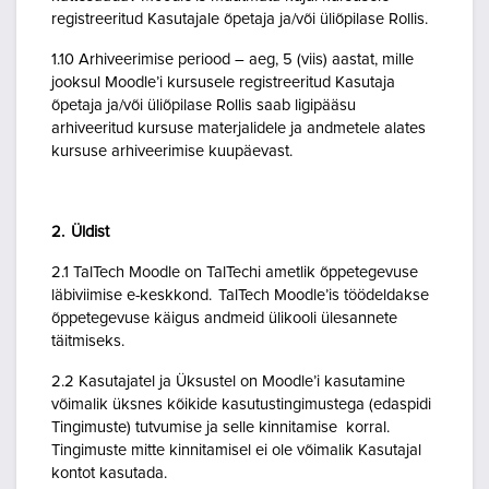
registreeritud Kasutajale õpetaja ja/või üliõpilase Rollis.
1.10 Arhiveerimise periood – aeg, 5 (viis) aastat, mille
jooksul Moodle’i kursusele registreeritud Kasutaja
õpetaja ja/või üliõpilase Rollis saab ligipääsu
arhiveeritud kursuse materjalidele ja andmetele alates
kursuse arhiveerimise kuupäevast.
2. Üldist
2.1 TalTech Moodle on TalTechi ametlik õppetegevuse
läbiviimise e-keskkond. TalTech Moodle’is töödeldakse
õppetegevuse käigus andmeid ülikooli ülesannete
täitmiseks.
2.2 Kasutajatel ja Üksustel on Moodle’i kasutamine
võimalik üksnes kõikide kasutustingimustega (edaspidi
Tingimuste) tutvumise ja selle kinnitamise korral.
Tingimuste mitte kinnitamisel ei ole võimalik Kasutajal
kontot kasutada.