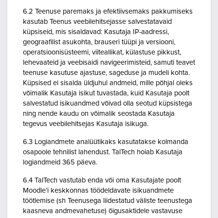
6.2 Teenuse paremaks ja efektiivsemaks pakkumiseks
kasutab Teenus veebilehitsejasse salvestatavaid
küpsiseid, mis sisaldavad: Kasutaja IP-aadressi,
geograafilist asukohta, brauseri tüüpi ja versiooni,
operatsioonisüsteemi, viiteallikat, külastuse pikkust,
lehevaateid ja veebisaidi navigeerimisteid, samuti teavet
teenuse kasutuse ajastuse, sageduse ja mudeli kohta.
Küpsised ei sisalda üldjuhul andmeid, mille põhjal oleks
võimalik Kasutaja isikut tuvastada, kuid Kasutaja poolt
salvestatud isikuandmed võivad olla seotud küpsistega
ning nende kaudu on võimalik seostada Kasutaja
tegevus veebilehitsejas Kasutaja isikuga.
6.3 Logiandmete analüütikaks kasutatakse kolmanda
osapoole tehnilist lahendust. TalTech hoiab Kasutaja
logiandmeid 365 päeva.
6.4 TalTech vastutab enda või oma Kasutajate poolt
Moodle’i keskkonnas töödeldavate isikuandmete
töötlemise (sh Teenusega liidestatud väliste teenustega
kaasneva andmevahetuse) õigusaktidele vastavuse