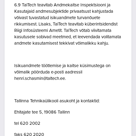
6.9 TalTech teavitab Andmekaitse Inspektsiooni ja
Kasutajaid andmesubjektide privaatsust kahjustada
võivast tuvastatud isikuandmete turvanõuete
rikkumisest. Lisaks, TalTech teavitab küberintsidendist
Riigi Infosüsteemi Ametit. TalTech võtab viivitamata
kasutusele sobivad meetmed, et leevendada volitamata
andmete kasutamisest tekkivat võimalikku kahju.
Isikuandmete töötlemise ja kaitse küsimustega on
võimalik pöörduda e-posti aadressil
henri.schasmin@taltech.ee.
Tallinna Tehnikaülikooli asukoht ja kontaktid:
Ehitajate tee 5, 19086 Tallinn
tel 620 2002
faks 620 2020