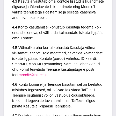
4.3 Kasutaja vastutab oma Kontole lisatud isikuandmete
õigsuse ja täiendavate isikuandmete ning Moodle’i
väliste teenustega liidestamise ja sellega kaasneva
andmevahetuse eest.
4.4 Konto kasutamisel kohustub Kasutaja tegema kõik
endast oleneva, et välistada kolmandate isikute ligipääs
oma Kontole.
4.5 Võimaliku ohu korral kohustub Kasutaja võtma
viivitamatult tarvitusele meetmed, et vältida kolmandate
isikute ligipääsu Kontole (parooli vahetus, ID-kaardi,
Smart-ID, Mobiil-ID peatamine). Samuti tuleb tekkinud
ohu korral teavitada Teenuse kasutajatuge e-posti
teel
moodle@taltech.ee
.
4.6 Konto loomisel ja Teenuse kasutamisel on keelatud
mistahes tegevused, mis võivad takistada TalTechil
Teenuse osutamist või on vastuolus õigusaktidega.
Keelatud tegevuste tuvastamisel on TalTechil õigus
piirata Kasutaja ligipääsu Teenusele.
4.7 Keelatud tegevuste all peetakse silmas muuhulgas