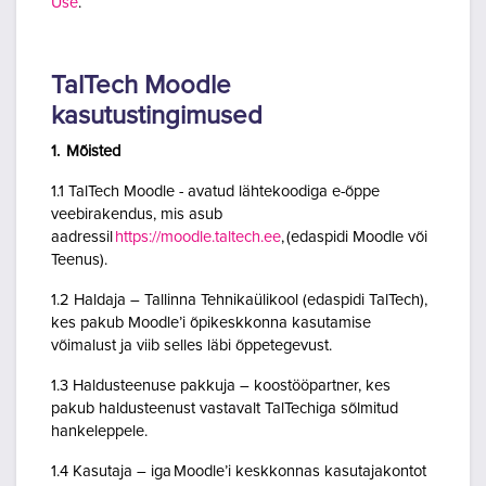
Use
.
TalTech Moodle
kasutustingimused
1. Mõisted
1.1 TalTech Moodle - avatud lähtekoodiga e-õppe
veebirakendus, mis asub
aadressil
https://moodle.taltech.ee
, (edaspidi Moodle või
Teenus).
1.2 Haldaja – Tallinna Tehnikaülikool (edaspidi TalTech),
kes pakub Moodle’i õpikeskkonna kasutamise
võimalust ja viib selles läbi õppetegevust.
1.3 Haldusteenuse pakkuja – koostööpartner, kes
pakub haldusteenust vastavalt TalTechiga sõlmitud
hankeleppele.
1.4 Kasutaja – iga Moodle’i keskkonnas kasutajakontot