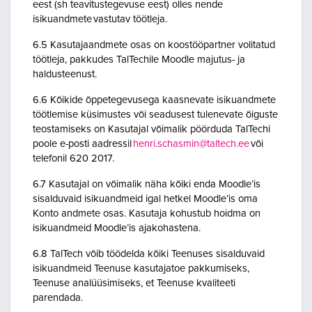
eest (sh teavitustegevuse eest) olles nende
isikuandmete vastutav töötleja.
6.5 Kasutajaandmete osas on koostööpartner volitatud
töötleja, pakkudes TalTechile Moodle majutus- ja
haldusteenust.
6.6 Kõikide õppetegevusega kaasnevate isikuandmete
töötlemise küsimustes või seadusest tulenevate õiguste
teostamiseks on Kasutajal võimalik pöörduda TalTechi
poole e-posti aadressil
henri.schasmin@taltech.ee
või
telefonil 620 2017.
6.7 Kasutajal on võimalik näha kõiki enda Moodle’is
sisalduvaid isikuandmeid igal hetkel Moodle’is oma
Konto andmete osas. Kasutaja kohustub hoidma on
isikuandmeid Moodle’is ajakohastena.
6.8 TalTech võib töödelda kõiki Teenuses sisalduvaid
isikuandmeid Teenuse kasutajatoe pakkumiseks,
Teenuse analüüsimiseks, et Teenuse kvaliteeti
parendada.