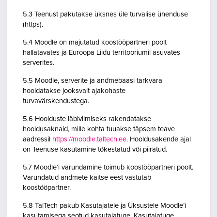
5.3 Teenust pakutakse üksnes üle turvalise ühenduse
(https).
5.4 Moodle on majutatud koostööpartneri poolt
hallatavates ja Euroopa Liidu territooriumil asuvates
serverites.
5.5 Moodle, serverite ja andmebaasi tarkvara
hooldatakse jooksvalt ajakohaste
turvavärskendustega.
5.6 Hoolduste läbiviimiseks rakendatakse
hooldusaknaid, mille kohta tuuakse täpsem teave
aadressil
https://moodle.taltech.ee
. Hooldusakende ajal
on Teenuse kasutamine tõkestatud või piiratud.
5.7 Moodle’i varundamine toimub koostööpartneri poolt.
Varundatud andmete kaitse eest vastutab
koostööpartner.
5.8 TalTech pakub Kasutajatele ja Üksustele Moodle’i
kasutamisega seotud kasutajatuge. Kasutajatuge