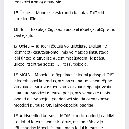
(edaspidi Konto) omav isik.
1.5 Üksus – Moodle’i keskkonda kasutav TalTechi
struktuuriüksus.
1.6 Roll – kasutaja õigused kursusel (õpetaja, üliõpilane,
vaatleja jt).
1.7 Uni-ID – TalTechi töötaja või üliõpilase Digitaalne
identiteet (kasutajakonto), mis võimaldab lihtsustada
läbi ühtse ja turvalise autentimissüsteemi ligipääsu
ülikooli tsentraalsetele IKT ressurssidele.
1.8 MOIS – Moodle’i ja õppeinfosüsteemi (edaspidi ÕIS)
integratsiooni lahendus, mis on suunatud tasemeõppe
kursustele. MOISi kaudu saab Kasutaja õpetaja Rollis
luua uue Moodle’i kursuse põhja, mis seotakse ÕISis
loodud aine-õppejõu paariga või siduda olemasoleva
Moodle’i kursuse ÕISi aine-õppejõu paariga.
1.9 Arhiveeritud kursus – MOISi kaudu loodud ja arhiivi
liigutatud kursus semestri lõpus, mis on nähtav ja
kättesaadav Moodle’is muutmata kujul kursusele