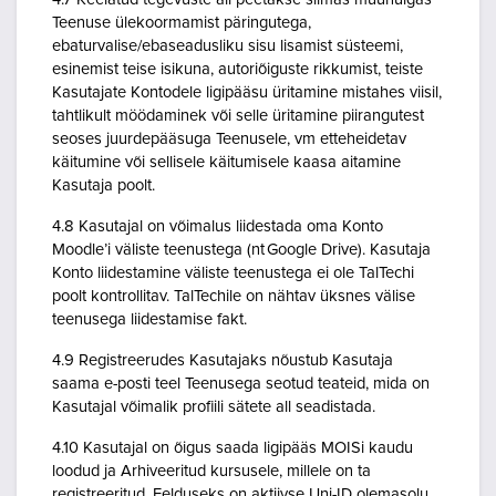
Teenuse ülekoormamist päringutega,
ebaturvalise/ebaseadusliku sisu lisamist süsteemi,
esinemist teise isikuna, autoriõiguste rikkumist, teiste
Kasutajate Kontodele ligipääsu üritamine mistahes viisil,
tahtlikult möödaminek või selle üritamine piirangutest
seoses juurdepääsuga Teenusele, vm etteheidetav
käitumine või sellisele käitumisele kaasa aitamine
Kasutaja poolt.
4.8 Kasutajal on võimalus liidestada oma Konto
Moodle’i väliste teenustega (nt Google Drive). Kasutaja
Konto liidestamine väliste teenustega ei ole TalTechi
poolt kontrollitav. TalTechile on nähtav üksnes välise
teenusega liidestamise fakt.
4.9 Registreerudes Kasutajaks nõustub Kasutaja
saama e-posti teel Teenusega seotud teateid, mida on
Kasutajal võimalik profiili sätete all seadistada.
4.10 Kasutajal on õigus saada ligipääs MOISi kaudu
loodud ja Arhiveeritud kursusele, millele on ta
registreeritud. Eelduseks on aktiivse Uni-ID olemasolu