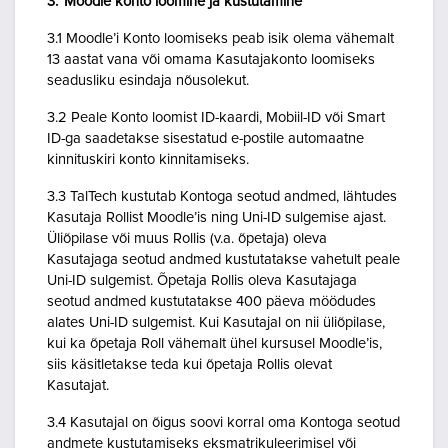
3. Moodle konto loomine ja kustutamine
3.1 Moodle’i Konto loomiseks peab isik olema vähemalt
13 aastat vana või omama Kasutajakonto loomiseks
seadusliku esindaja nõusolekut.
3.2 Peale Konto loomist ID-kaardi, Mobiil-ID või Smart
ID-ga saadetakse sisestatud e-postile automaatne
kinnituskiri konto kinnitamiseks.
3.3 TalTech kustutab Kontoga seotud andmed, lähtudes
Kasutaja Rollist Moodle’is ning Uni-ID sulgemise ajast.
Üliõpilase või muus Rollis (v.a. õpetaja) oleva
Kasutajaga seotud andmed kustutatakse vahetult peale
Uni-ID sulgemist. Õpetaja Rollis oleva Kasutajaga
seotud andmed kustutatakse 400 päeva möödudes
alates Uni-ID sulgemist. Kui Kasutajal on nii üliõpilase,
kui ka õpetaja Roll vähemalt ühel kursusel Moodle’is,
siis käsitletakse teda kui õpetaja Rollis olevat
Kasutajat.
3.4 Kasutajal on õigus soovi korral oma Kontoga seotud
andmete kustutamiseks eksmatrikuleerimisel või