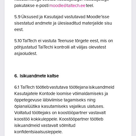
pakutakse e-posti
moodle@taltech.ee
teel.
5.9 Üksused ja Kasutajad vastutavad Moodle’isse
sisestatud andmete ja üleslaaditud materjalide sisu
eest.
5.10 TalTech ei vastuta Teenuse tõrgete eest, mis on
põhjustatud TalTechi kontrolli alt väljas olevatest
asjaoludest.
6. Isikuandmete kaitse
6.1 TalTech töötleb vastutava töötlejana isikuandmeid
Kasutajatele Kontode loomise võimaldamiseks ja
õppetegevuse läbiviimise tagamiseks ning
õpianalüütika kasutamiseks vajalikus ulatuses.
Volitatud töötlejaks on koostööpartner vastavalt
koostöö kokkuleppele. Koostööpartner töötleb
isikuandmeid vastavalt sõlmitud
konfidentsiaalsusleppele.