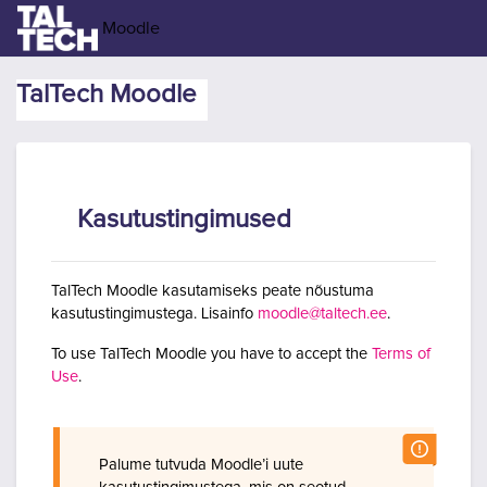
Jäta vahele peasisuni
Moodle
TalTech Moodle
Kasutustingimused
TalTech Moodle kasutamiseks peate nõustuma
kasutustingimustega. Lisainfo
moodle@taltech.ee
.
To use TalTech Moodle you have to accept the
Terms of
Use
.
Palume tutvuda Moodle’i uute