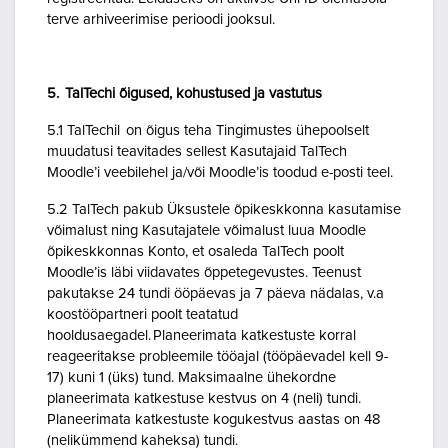
terve arhiveerimise perioodi jooksul.
5. TalTechi õigused, kohustused ja vastutus
5.1 TalTechil on õigus teha Tingimustes ühepoolselt
muudatusi teavitades sellest Kasutajaid TalTech
Moodle’i veebilehel ja/või Moodle’is toodud e-posti teel.
5.2 TalTech pakub Üksustele õpikeskkonna kasutamise
võimalust ning Kasutajatele võimalust luua Moodle
õpikeskkonnas Konto, et osaleda TalTech poolt
Moodle’is läbi viidavates õppetegevustes. Teenust
pakutakse 24 tundi ööpäevas ja 7 päeva nädalas, v.a
koostööpartneri poolt teatatud
hooldusaegadel. Planeerimata katkestuste korral
reageeritakse probleemile tööajal (tööpäevadel kell 9-
17) kuni 1 (üks) tund. Maksimaalne ühekordne
planeerimata katkestuse kestvus on 4 (neli) tundi.
Planeerimata katkestuste kogukestvus aastas on 48
(nelikümmend kaheksa) tundi.