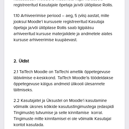
registreeritud Kasutajale õpetaja ja/või üliõpilase Rollis.
1.10 Arhiveerimise periood – aeg, 5 (viis) aastat, mille
jooksul Moodle’i kursusele registreeritud Kasutaja
õpetaja ja/või üliõpilase Rollis saab ligipääsu
arhiveeritud kursuse materjalidele ja andmetele alates
kursuse arhiveerimise kuupäevast.
2. Üldist
2.1 TalTech Moodle on TalTechi ametlik õppetegevuse
läbiviimise e-keskkond. TalTech Moodle’is töödeldakse
õppetegevuse käigus andmeid ülikooli ülesannete
täitmiseks.
2.2 Kasutajatel ja Üksustel on Moodle’i kasutamine
võimalik üksnes kõikide kasutustingimustega (edaspidi
Tingimuste) tutvumise ja selle kinnitamise korral.
Tingimuste mitte kinnitamisel ei ole võimalik Kasutajal
kontot kasutada.