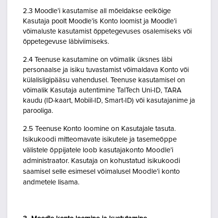
2.3 Moodle’i kasutamise all mõeldakse eelkõige
Kasutaja poolt Moodle’is Konto loomist ja Moodle’i
võimaluste kasutamist õppetegevuses osalemiseks või
õppetegevuse läbiviimiseks.
2.4 Teenuse kasutamine on võimalik üksnes läbi
personaalse ja isiku tuvastamist võimaldava Konto või
külalisligipääsu vahendusel. Teenuse kasutamisel on
võimalik Kasutaja autentimine TalTech Uni-ID, TARA
kaudu (ID-kaart, Mobiil-ID, Smart-ID) või kasutajanime ja
parooliga.
2.5 Teenuse Konto loomine on Kasutajale tasuta.
Isikukoodi mitteomavate isikutele ja tasemeõppe
välistele õppijatele loob kasutajakonto Moodle’i
administraator. Kasutaja on kohustatud isikukoodi
saamisel selle esimesel võimalusel Moodle’i konto
andmetele lisama.