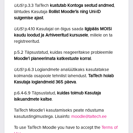
UUS!
p.3.3 TalTech
kustutab Kontoga seotud andmed
,
lähtudes Kasutaja
Rollist Moodle’is ning Uni-ID
sulgemise ajast
.
UUS!
p.4.10 Kasutajal on õigus saada
ligipääs MOISi
kaudu loodud ja Arhiveeritud kursusele
, millele on ta
registreeritud.
p.5.2 Täpsustatud, kuidas reageeritakse probleemile
Moodle’i planeerimata katkestuste korral
.
UUS!
p.6.3 Logiandmete analüütikaks kasutatakse
kolmanda osapoole tehnilist lahendust.
TalTech hoiab
Kasutaja logiandmeid 365 päeva
.
p.6.4-6.9 Täpsustatud,
kuidas toimub Kasutaja
isikuandmete kaitse
.
TalTech Moodle’i kasutamiseks peate nõustuma
kasutustingimustega. Lisainfo:
moodle@taltech.ee
To use TalTech Moodle you have to accept the
Terms of