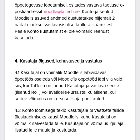
õppetegevuse lõpetamisel, esitades vastava taotluse e-
postiaadressil
moodle@taltech.ee
. Kontoga seotud
Moodle’is asuvad andmed kustutatakse hiljemalt 2
nädala jooksul vastavasisulise taotluse saamisest.
Peale Konto kustutamist ei ole võimalik Teenust
kasutada.
4. Kasutaja õigused, kohustused ja vastutus
4.1 Kasutajal on võimalik Moodle’is läbiviidavas
õppetöös osaleda või Moodle’is õppetööd läbi viia vaid
siis, kui TalTech on loonud Kasutajaga vastava seose
(lisanud Rolli) või avalikel e-kursustel külalisena, kui
selline võimalus on kursuse lisaja poolt antud.
4.2 Konto loomisega tekib Kasutajale privaatsete failide
üleslaadimiseks kaust Moodle’is, kuhu Kasutajal on
võimalik salvestada faile. Kasutajal on võimalus igal ajal
lisatud faile muuta ja kustutada.