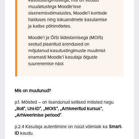
kasutustingimustega, mis on seotud
muudatustega Moodle’isse
sisenemisvõimalustes, Moodle’i kontode
halduses ning isikuandmete kasutamise
ja kaitse põhimõtetes.
Moodle’i ja ÕISi liidestamisega (MOIS)
seotud plaanitud arendused on
mõjutanud kasutustingimuste muutmist
enamasti Moodle’i kasutaja õiguste
suurenemise näol.
Mis on muutunud?
p.1. Mõisted – on lisandunud sellised mõisted nagu
„Roll“, Uni-ID“, „MOIS“, „Arhiveeritud kursus“,
„Arhiveerimise periood“
.
p.2.4 Kasutaja autentimine on nüüd võimlaik ka
Smart-
ID
kaudu.