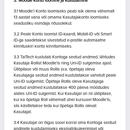
3. Moodle konto loomine ja kustutamine
3.1 Moodle’i Konto loomiseks peab isik olema vähemalt
13 aastat vana või omama Kasutajakonto loomiseks
seadusliku esindaja nõusolekut.
3.2 Peale Konto loomist ID-kaardi, Mobiil-ID või Smart
ID-ga saadetakse sisestatud e-postile automaatne
kinnituskiri konto kinnitamiseks.
3.3 TalTech kustutab Kontoga seotud andmed, lähtudes
Kasutaja Rollist Moodle’is ning Uni-ID sulgemise ajast.
Üliõpilase või muus Rollis (v.a. õpetaja) oleva
Kasutajaga seotud andmed kustutatakse vahetult peale
Uni-ID sulgemist. Õpetaja Rollis oleva Kasutajaga
seotud andmed kustutatakse 400 päeva möödudes
alates Uni-ID sulgemist. Kui Kasutajal on nii üliõpilase,
kui ka õpetaja Roll vähemalt ühel kursusel Moodle’is,
siis käsitletakse teda kui õpetaja Rollis olevat
Kasutajat.
3.4 Kasutajal on õigus soovi korral oma Kontoga seotud
andmete kustutamiseks eksmatrikuleerimisel või