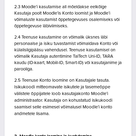
2.3 Moodle’i kasutamise all mõeldakse eelkõige
Kasutaja poolt Moodle’is Konto loomist ja Moodle’i
võimaluste kasutamist õppetegevuses osalemiseks või
õppetegevuse läbiviimiseks.
2.4 Teenuse kasutamine on võimalik üksnes läbi
personaalse ja isiku tuvastamist võimaldava Konto või
külalisligipääsu vahendusel. Teenuse kasutamisel on
võimalik Kasutaja autentimine TalTech Uni-ID, TARA
kaudu (ID-kaart, Mobiil-ID, Smart-ID) või kasutajanime ja
parooliga.
2.5 Teenuse Konto loomine on Kasutajale tasuta.
Isikukoodi mitteomavate isikutele ja tasemeõppe
välistele õppijatele loob kasutajakonto Moodle’i
administraator. Kasutaja on kohustatud isikukoodi
saamisel selle esimesel võimalusel Moodle’i konto
andmetele lisama.