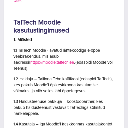
Use
.
TalTech Moodle
kasutustingimused
1. Mõisted
1.1 TalTech Moodle - avatud lähtekoodiga e-õppe
veebirakendus, mis asub
aadressil
https://moodle.taltech.ee
, (edaspidi Moodle või
Teenus).
1.2 Haldaja – Tallinna Tehnikaülikool (edaspidi TalTech),
kes pakub Moodle’i õpikeskkonna kasutamise
võimalust ja viib selles läbi õppetegevust.
1.3 Haldusteenuse pakkuja – koostööpartner, kes
pakub haldusteenust vastavalt TalTechiga sõlmitud
hankeleppele.
1.4 Kasutaja – iga Moodle’i keskkonnas kasutajakontot