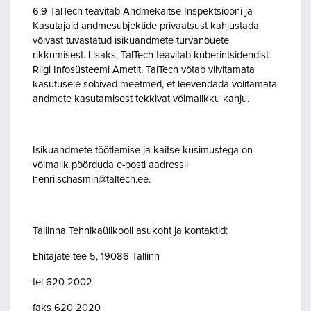
6.9 TalTech teavitab Andmekaitse Inspektsiooni ja
Kasutajaid andmesubjektide privaatsust kahjustada
võivast tuvastatud isikuandmete turvanõuete
rikkumisest. Lisaks, TalTech teavitab küberintsidendist
Riigi Infosüsteemi Ametit. TalTech võtab viivitamata
kasutusele sobivad meetmed, et leevendada volitamata
andmete kasutamisest tekkivat võimalikku kahju.
Isikuandmete töötlemise ja kaitse küsimustega on
võimalik pöörduda e-posti aadressil
henri.schasmin@taltech.ee.
Tallinna Tehnikaülikooli asukoht ja kontaktid:
Ehitajate tee 5, 19086 Tallinn
tel 620 2002
faks 620 2020