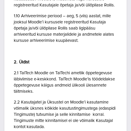
registreeritud Kasutajale õpetaja ja/või üliõpilase Rollis.
1.10 Arhiveerimise periood – aeg, 5 (viis) aastat, mille
jooksul Moodle’i kursusele registreeritud Kasutaja
õpetaja ja/või üliõpilase Rollis saab ligipääsu
arhiveeritud kursuse materjalidele ja andmetele alates
kursuse arhiveerimise kuupäevast.
2. Üldist
2.1 TalTech Moodle on TalTechi ametlik õppetegevuse
läbiviimise e-keskkond. TalTech Moodle’is töödeldakse
õppetegevuse käigus andmeid ülikooli ülesannete
täitmiseks.
2.2 Kasutajatel ja Üksustel on Moodle’i kasutamine
võimalik üksnes kõikide kasutustingimustega (edaspidi
Tingimuste) tutvumise ja selle kinnitamise korral.
Tingimuste mitte kinnitamisel ei ole võimalik Kasutajal
kontot kasutada.