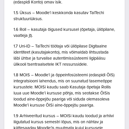
(edaspidi Konto) omav isik.
1.5 Üksus – Moodle’i keskkonda kasutav TalTechi
struktuuriüksus.
1.6 Roll – kasutaja õigused kursusel (õpetaja, üliõpilane,
vaatleja jt).
1.7 Uni-ID – TalTechi töötaja või üliõpilase Digitaalne
identiteet (kasutajakonto), mis võimaldab lihtsustada
läbi ühtse ja turvalise autentimissüsteemi ligipääsu
ülikooli tsentraalsetele IKT ressurssidele.
1.8 MOIS – Moodle’i ja õppeinfosüsteemi (edaspidi ÕIS)
integratsiooni lahendus, mis on suunatud tasemeõppe
kursustele. MOISi kaudu saab Kasutaja õpetaja Rollis
luua uue Moodle’i kursuse põhja, mis seotakse ÕISis
loodud aine-õppejõu paariga või siduda olemasoleva
Moodle’i kursuse ÕISi aine-õppejõu paariga.
1.9 Arhiveeritud kursus – MOISi kaudu loodud ja arhiivi
liigutatud kursus semestri lõpus, mis on nähtav ja
kättesaadav Moodle’is muutmata kujul kursusele