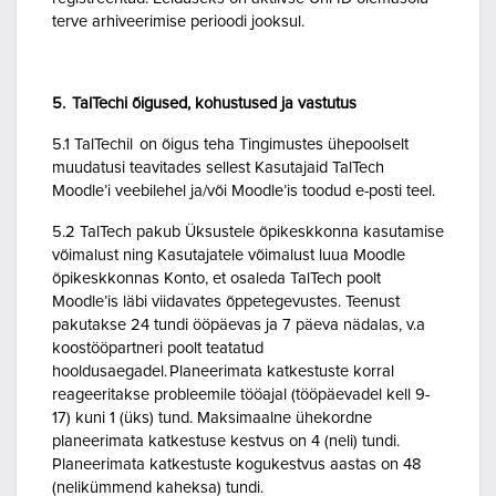
terve arhiveerimise perioodi jooksul.
5. TalTechi õigused, kohustused ja vastutus
5.1 TalTechil on õigus teha Tingimustes ühepoolselt
muudatusi teavitades sellest Kasutajaid TalTech
Moodle’i veebilehel ja/või Moodle’is toodud e-posti teel.
5.2 TalTech pakub Üksustele õpikeskkonna kasutamise
võimalust ning Kasutajatele võimalust luua Moodle
õpikeskkonnas Konto, et osaleda TalTech poolt
Moodle’is läbi viidavates õppetegevustes. Teenust
pakutakse 24 tundi ööpäevas ja 7 päeva nädalas, v.a
koostööpartneri poolt teatatud
hooldusaegadel. Planeerimata katkestuste korral
reageeritakse probleemile tööajal (tööpäevadel kell 9-
17) kuni 1 (üks) tund. Maksimaalne ühekordne
planeerimata katkestuse kestvus on 4 (neli) tundi.
Planeerimata katkestuste kogukestvus aastas on 48
(nelikümmend kaheksa) tundi.