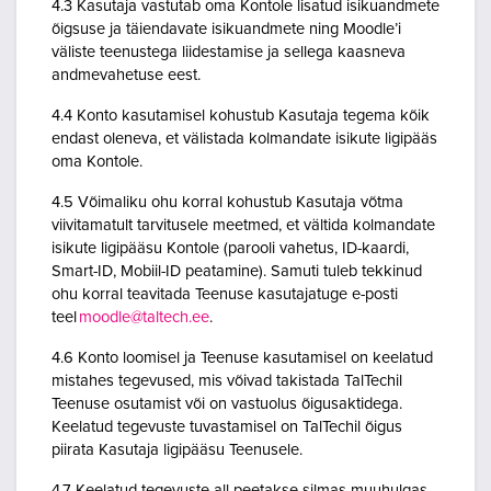
4.3 Kasutaja vastutab oma Kontole lisatud isikuandmete
õigsuse ja täiendavate isikuandmete ning Moodle’i
väliste teenustega liidestamise ja sellega kaasneva
andmevahetuse eest.
4.4 Konto kasutamisel kohustub Kasutaja tegema kõik
endast oleneva, et välistada kolmandate isikute ligipääs
oma Kontole.
4.5 Võimaliku ohu korral kohustub Kasutaja võtma
viivitamatult tarvitusele meetmed, et vältida kolmandate
isikute ligipääsu Kontole (parooli vahetus, ID-kaardi,
Smart-ID, Mobiil-ID peatamine). Samuti tuleb tekkinud
ohu korral teavitada Teenuse kasutajatuge e-posti
teel
moodle@taltech.ee
.
4.6 Konto loomisel ja Teenuse kasutamisel on keelatud
mistahes tegevused, mis võivad takistada TalTechil
Teenuse osutamist või on vastuolus õigusaktidega.
Keelatud tegevuste tuvastamisel on TalTechil õigus
piirata Kasutaja ligipääsu Teenusele.
4.7 Keelatud tegevuste all peetakse silmas muuhulgas