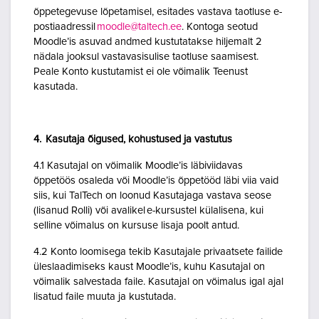
õppetegevuse lõpetamisel, esitades vastava taotluse e-
postiaadressil
moodle@taltech.ee
. Kontoga seotud
Moodle’is asuvad andmed kustutatakse hiljemalt 2
nädala jooksul vastavasisulise taotluse saamisest.
Peale Konto kustutamist ei ole võimalik Teenust
kasutada.
4. Kasutaja õigused, kohustused ja vastutus
4.1 Kasutajal on võimalik Moodle’is läbiviidavas
õppetöös osaleda või Moodle’is õppetööd läbi viia vaid
siis, kui TalTech on loonud Kasutajaga vastava seose
(lisanud Rolli) või avalikel e-kursustel külalisena, kui
selline võimalus on kursuse lisaja poolt antud.
4.2 Konto loomisega tekib Kasutajale privaatsete failide
üleslaadimiseks kaust Moodle’is, kuhu Kasutajal on
võimalik salvestada faile. Kasutajal on võimalus igal ajal
lisatud faile muuta ja kustutada.