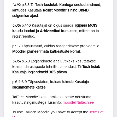
UUS!
p.3.3 TalTech
kustutab Kontoga seotud andmed
,
lähtudes Kasutaja
Rollist Moodle’is ning Uni-ID
sulgemise ajast
.
UUS!
p.4.10 Kasutajal on õigus saada
ligipääs MOISi
kaudu loodud ja Arhiveeritud kursusele
, millele on ta
registreeritud.
p.5.2 Täpsustatud, kuidas reageeritakse probleemile
Moodle’i planeerimata katkestuste korral
.
UUS!
p.6.3 Logiandmete analüütikaks kasutatakse
kolmanda osapoole tehnilist lahendust.
TalTech hoiab
Kasutaja logiandmeid 365 päeva
.
p.6.4-6.9 Täpsustatud,
kuidas toimub Kasutaja
isikuandmete kaitse
.
TalTech Moodle’i kasutamiseks peate nõustuma
kasutustingimustega. Lisainfo:
moodle@taltech.ee
To use TalTech Moodle you have to accept the
Terms of