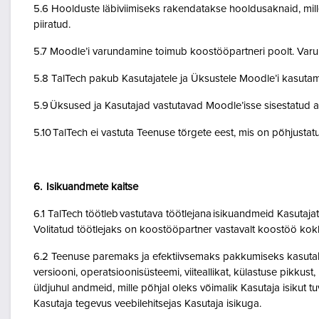
5.6 Hoolduste läbiviimiseks rakendatakse hooldusaknaid, mil
piiratud.
5.7 Moodle’i varundamine toimub koostööpartneri poolt. Var
5.8 TalTech pakub Kasutajatele ja Üksustele Moodle’i kasuta
5.9 Üksused ja Kasutajad vastutavad Moodle’isse sisestatud a
5.10 TalTech ei vastuta Teenuse tõrgete eest, mis on põhjustatud
6. Isikuandmete kaitse
6.1 TalTech töötleb vastutava töötlejana isikuandmeid Kasuta
Volitatud töötlejaks on koostööpartner vastavalt koostöö kok
6.2 Teenuse paremaks ja efektiivsemaks pakkumiseks kasutab Te
versiooni, operatsioonisüsteemi, viiteallikat, külastuse pikkus
üldjuhul andmeid, mille põhjal oleks võimalik Kasutaja isikut
Kasutaja tegevus veebilehitsejas Kasutaja isikuga.