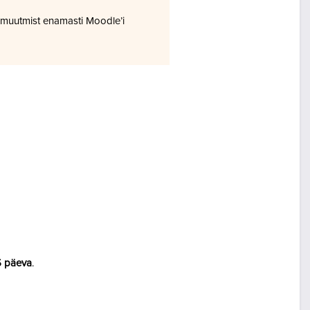
 muutmist enamasti Moodle’i
5 päeva
.