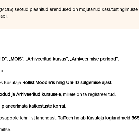
a (MOIS) seotud plaanitud arendused on mõjutanud kasutustingimuste
äol.
i-ID“, „MOIS“, „Arhiveeritud kursus“, „Arhiveerimise periood“
.
u.
es Kasutaja
Rollist Moodle’is ning Uni-ID sulgemise ajast
.
odud ja Arhiveeritud kursusele
, millele on ta registreeritud.
 planeerimata katkestuste korral
.
sapoole tehnilist lahendust.
TalTech hoiab Kasutaja logiandmeid 36
aitse
.