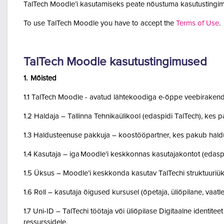
TalTech Moodle’i kasutamiseks peate nõustuma kasutustingim
To use TalTech Moodle you have to accept the
Terms of Use
.
TalTech Moodle kasutustingimused
1. Mõisted
1.1 TalTech Moodle - avatud lähtekoodiga e-õppe veebirakend
1.2 Haldaja – Tallinna Tehnikaülikool (edaspidi TalTech), kes
1.3 Haldusteenuse pakkuja – koostööpartner, kes pakub haldu
1.4 Kasutaja – iga Moodle’i keskkonnas kasutajakontot (edasp
1.5 Üksus – Moodle’i keskkonda kasutav TalTechi struktuuriü
1.6 Roll – kasutaja õigused kursusel (õpetaja, üliõpilane, vaatlej
1.7 Uni-ID – TalTechi töötaja või üliõpilase Digitaalne identitee
ressurssidele.