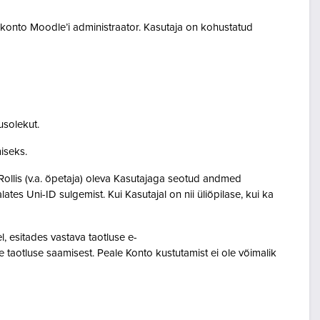
akonto Moodle’i administraator. Kasutaja on kohustatud
usolekut.
amiseks.
Rollis (v.a. õpetaja) oleva Kasutajaga seotud andmed
s Uni-ID sulgemist. Kui Kasutajal on nii üliõpilase, kui ka
 esitades vastava taotluse e-
 taotluse saamisest. Peale Konto kustutamist ei ole võimalik