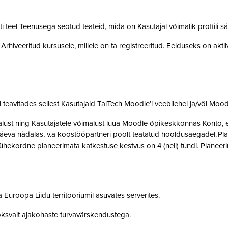
teel Teenusega seotud teateid, mida on Kasutajal võimalik profiili sä
rhiveeritud kursusele, millele on ta registreeritud. Eelduseks on akti
teavitades sellest Kasutajaid TalTech Moodle’i veebilehel ja/või Mood
st ning Kasutajatele võimalust luua Moodle õpikeskkonnas Konto, et 
eva nädalas, v.a koostööpartneri poolt teatatud hooldusaegadel. Pla
ne ühekordne planeerimata katkestuse kestvus on 4 (neli) tundi. Plan
 Euroopa Liidu territooriumil asuvates serverites.
oksvalt ajakohaste turvavärskendustega.