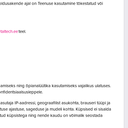
oldusakende ajal on Teenuse kasutamine tõkestatud või
altech.ee
teel.
amiseks ning õpianalüütika kasutamiseks vajalikus ulatuses.
onfidentsiaalsusleppele.
utaja IP-aadressi, geograafilist asukohta, brauseri tüüpi ja
sutuse ajastuse, sageduse ja mudeli kohta. Küpsised ei sisalda
seotud küpsistega ning nende kaudu on võimalik seostada