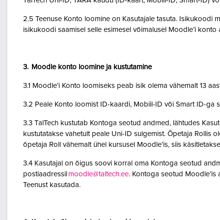
TalTech Uni-ID, TARA kaudu (ID-kaart, Mobiil-ID, Smart-ID) võ
2.5 Teenuse Konto loomine on Kasutajale tasuta. Isikukoodi mi
isikukoodi saamisel selle esimesel võimalusel Moodle’i kont
3. Moodle konto loomine ja kustutamine
3.1 Moodle’i Konto loomiseks peab isik olema vähemalt 13 aa
3.2 Peale Konto loomist ID-kaardi, Mobiil-ID või Smart ID-ga 
3.3 TalTech kustutab Kontoga seotud andmed, lähtudes Kasutaja
kustutatakse vahetult peale Uni-ID sulgemist. Õpetaja Rollis 
õpetaja Roll vähemalt ühel kursusel Moodle’is, siis käsitletakse
3.4 Kasutajal on õigus soovi korral oma Kontoga seotud andme
postiaadressil
moodle@taltech.ee
. Kontoga seotud Moodle’is a
Teenust kasutada.