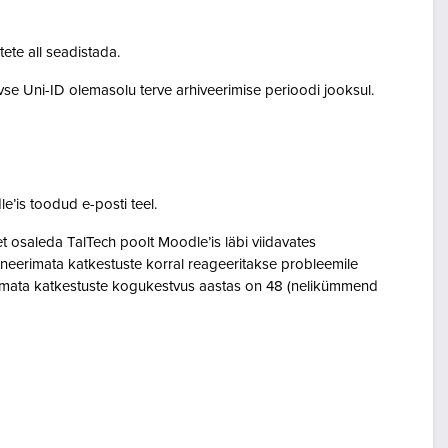
tete all seadistada.
ivse Uni-ID olemasolu terve arhiveerimise perioodi jooksul.
le’is toodud e-posti teel.
osaleda TalTech poolt Moodle’is läbi viidavates
neerimata katkestuste korral reageeritakse probleemile
eerimata katkestuste kogukestvus aastas on 48 (nelikümmend