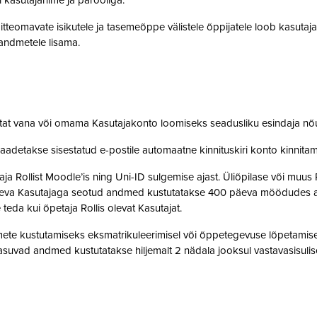
i kasutajanime ja parooliga.
tteomavate isikutele ja tasemeõppe välistele õppijatele loob kasutaj
o andmetele lisama.
stat vana või omama Kasutajakonto loomiseks seadusliku esindaja nõ
saadetakse sisestatud e-postile automaatne kinnituskiri konto kinnit
 Rollist Moodle’is ning Uni-ID sulgemise ajast. Üliõpilase või muus 
oleva Kasutajaga seotud andmed kustutatakse 400 päeva möödudes alate
 teda kui õpetaja Rollis olevat Kasutajat.
te kustutamiseks eksmatrikuleerimisel või õppetegevuse lõpetamisel,
suvad andmed kustutatakse hiljemalt 2 nädala jooksul vastavasisulise