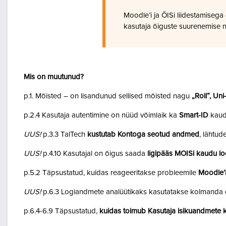
Moodle’i ja ÕISi liidestamiseg
kasutaja õiguste suurenemise n
Mis on muutunud?
p.1. Mõisted – on lisandunud sellised mõisted nagu
„Roll“, Un
p.2.4 Kasutaja autentimine on nüüd võimlaik ka
Smart-ID
kaud
UUS!
p.3.3 TalTech
kustutab Kontoga seotud andmed
, lähtud
UUS!
p.4.10 Kasutajal on õigus saada
ligipääs MOISi kaudu lo
p.5.2 Täpsustatud, kuidas reageeritakse probleemile
Moodle’i
UUS!
p.6.3 Logiandmete analüütikaks kasutatakse kolmanda o
p.6.4-6.9 Täpsustatud,
kuidas toimub Kasutaja isikuandmete k