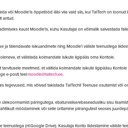
da või Moodle’is õppetööd läbi viia vaid siis, kui TalTech on loonud K
olt antud.
adimiseks kaust Moodle’is, kuhu Kasutajal on võimalik salvestada faile. 
se ja täiendavate isikuandmete ning Moodle’i väliste teenustega lii
leneva, et välistada kolmandate isikute ligipääs oma Kontole.
 tarvitusele meetmed, et vältida kolmandate isikute ligipääsu Kontole 
ge e-posti teel
moodle@taltech.ee
.
es tegevused, mis võivad takistada TalTechil Teenuse osutamist või o
ülekoormamist päringutega, ebaturvalise/ebaseadusliku sisu lisamist sü
, tahtlikult möödaminek või selle üritamine piirangutest seoses juurde
 teenustega (nt Google Drive). Kasutaja Konto liidestamine väliste teen