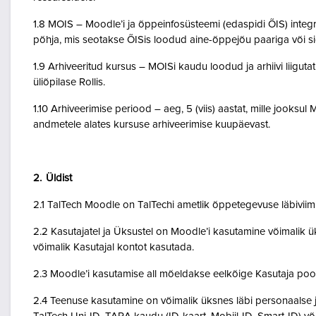
1.8 MOIS – Moodle’i ja õppeinfosüsteemi (edaspidi ÕIS) inte
põhja, mis seotakse ÕISis loodud aine-õppejõu paariga või 
1.9 Arhiveeritud kursus – MOISi kaudu loodud ja arhiivi liigut
üliõpilase Rollis.
1.10 Arhiveerimise periood – aeg, 5 (viis) aastat, mille jooksul
andmetele alates kursuse arhiveerimise kuupäevast.
2. Üldist
2.1 TalTech Moodle on TalTechi ametlik õppetegevuse läbivii
2.2 Kasutajatel ja Üksustel on Moodle’i kasutamine võimalik ük
võimalik Kasutajal kontot kasutada.
2.3 Moodle’i kasutamise all mõeldakse eelkõige Kasutaja poo
2.4 Teenuse kasutamine on võimalik üksnes läbi personaalse j