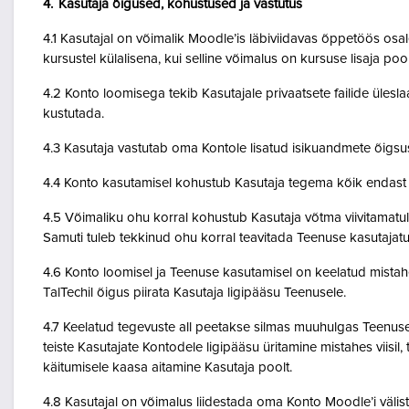
4. Kasutaja õigused, kohustused ja vastutus
4.1 Kasutajal on võimalik Moodle’is läbiviidavas õppetöös osale
kursustel külalisena, kui selline võimalus on kursuse lisaja po
4.2 Konto loomisega tekib Kasutajale privaatsete failide ülesla
kustutada.
4.3 Kasutaja vastutab oma Kontole lisatud isikuandmete õigsu
4.4 Konto kasutamisel kohustub Kasutaja tegema kõik endast o
4.5 Võimaliku ohu korral kohustub Kasutaja võtma viivitamatult
Samuti tuleb tekkinud ohu korral teavitada Teenuse kasutajatu
4.6 Konto loomisel ja Teenuse kasutamisel on keelatud mistah
TalTechil õigus piirata Kasutaja ligipääsu Teenusele.
4.7 Keelatud tegevuste all peetakse silmas muuhulgas Teenuse 
teiste Kasutajate Kontodele ligipääsu üritamine mistahes viisil
käitumisele kaasa aitamine Kasutaja poolt.
4.8 Kasutajal on võimalus liidestada oma Konto Moodle’i väliste