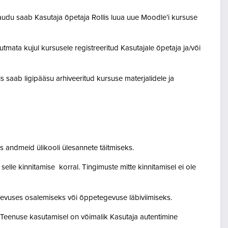
audu saab Kasutaja õpetaja Rollis luua uue Moodle’i kursuse
tmata kujul kursusele registreeritud Kasutajale õpetaja ja/või
lis saab ligipääsu arhiveeritud kursuse materjalidele ja
 andmeid ülikooli ülesannete täitmiseks.
lle kinnitamise korral. Tingimuste mitte kinnitamisel ei ole
egevuses osalemiseks või õppetegevuse läbiviimiseks.
. Teenuse kasutamisel on võimalik Kasutaja autentimine