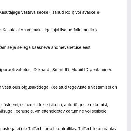
asutajaga vastava seose (lisanud Rolli) või avalikel e-
Kasutajal on võimalus igal ajal lisatud faile muuta ja
destamise ja sellega kaasneva andmevahetuse eest.
(parooli vahetus, ID-kaardi, Smart-ID, Mobiil-ID peatamine).
n vastuolus õigusaktidega. Keelatud tegevuste tuvastamisel on
steemi, esinemist teise isikuna, autoriõiguste rikkumist,
pääsuga Teenusele, vm etteheidetav käitumine või sellisele
ustega ei ole TalTechi poolt kontrollitav. TalTechile on nähtav