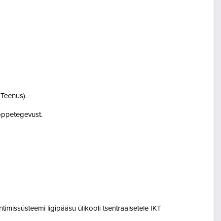
i Teenus).
i õppetegevust.
entimissüsteemi ligipääsu ülikooli tsentraalsetele IKT