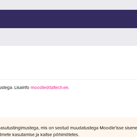
stega. Lisainfo
moodle@taltech.ee
.
kasutustingimustega, mis on seotud muudatustega Moodle’isse sisene
dmete kasutamise ja kaitse põhimõtetes.