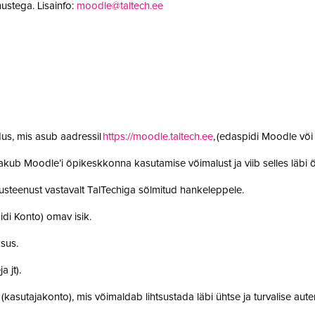
ustega. Lisainfo:
moodle@taltech.ee
us, mis asub aadressil
https://moodle.taltech.ee
, (edaspidi Moodle võ
 pakub Moodle’i õpikeskkonna kasutamise võimalust ja viib selles läb
steenust vastavalt TalTechiga sõlmitud hankeleppele.
idi Konto) omav isik.
ksus.
a jt).
t (kasutajakonto), mis võimaldab lihtsustada läbi ühtse ja turvalise aut