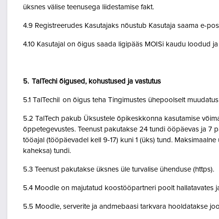
üksnes välise teenusega liidestamise fakt.
4.9 Registreerudes Kasutajaks nõustub Kasutaja saama e-posti 
4.10 Kasutajal on õigus saada ligipääs MOISi kaudu loodud ja A
5. TalTechi õigused, kohustused ja vastutus
5.1 TalTechil on õigus teha Tingimustes ühepoolselt muudatusi 
5.2 TalTech pakub Üksustele õpikeskkonna kasutamise võimalu
õppetegevustes. Teenust pakutakse 24 tundi ööpäevas ja 7 pä
tööajal (tööpäevadel kell 9-17) kuni 1 (üks) tund. Maksimaal
kaheksa) tundi.
5.3 Teenust pakutakse üksnes üle turvalise ühenduse (https).
5.4 Moodle on majutatud koostööpartneri poolt hallatavates ja
5.5 Moodle, serverite ja andmebaasi tarkvara hooldatakse jo