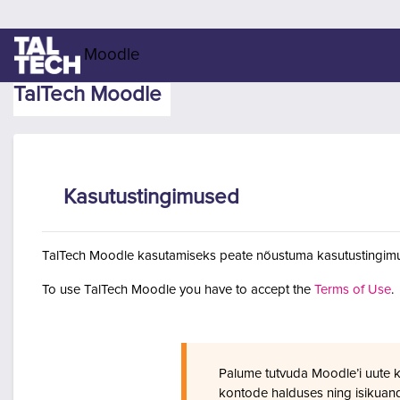
Jäta vahele peasisuni
Moodle
TalTech Moodle
Kasutustingimused
TalTech Moodle kasutamiseks peate nõustuma kasutustingimu
To use TalTech Moodle you have to accept the
Terms of Use
.
Palume tutvuda Moodle’i uute 
kontode halduses ning isikuan