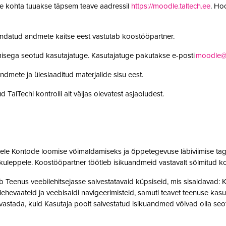
le kohta tuuakse täpsem teave aadressil
https://moodle.taltech.ee
. Ho
undatud andmete kaitse eest vastutab koostööpartner.
misega seotud kasutajatuge. Kasutajatuge pakutakse e-posti
moodle@t
ndmete ja üleslaaditud materjalide sisu eest.
 TalTechi kontrolli alt väljas olevatest asjaoludest.
jatele Kontode loomise võimaldamiseks ja õppetegevuse läbiviimise tag
kuleppele. Koostööpartner töötleb isikuandmeid vastavalt sõlmitud k
enus veebilehitsejasse salvestatavaid küpsiseid, mis sisaldavad: Kas
t, lehevaateid ja veebisaidi navigeerimisteid, samuti teavet teenuse ka
 tuvastada, kuid Kasutaja poolt salvestatud isikuandmed võivad olla 