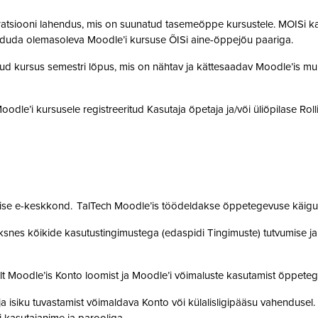
gratsiooni lahendus, mis on suunatud tasemeõppe kursustele. MOISi k
siduda olemasoleva Moodle’i kursuse ÕISi aine-õppejõu paariga.
atud kursus semestri lõpus, mis on nähtav ja kättesaadav Moodle’is muu
 Moodle’i kursusele registreeritud Kasutaja õpetaja ja/või üliõpilase Rol
mise e-keskkond. TalTech Moodle’is töödeldakse õppetegevuse käigus
snes kõikide kasutustingimustega (edaspidi Tingimuste) tutvumise ja se
lt Moodle’is Konto loomist ja Moodle’i võimaluste kasutamist õppet
a isiku tuvastamist võimaldava Konto või külalisligipääsu vahendusel