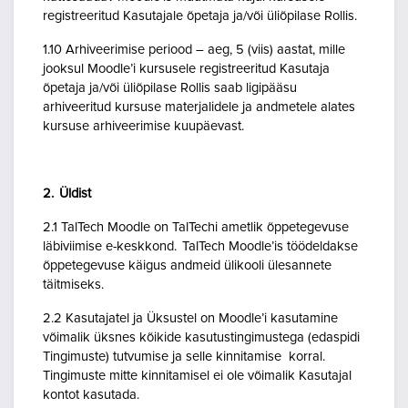
registreeritud Kasutajale õpetaja ja/või üliõpilase Rollis.
1.10 Arhiveerimise periood – aeg, 5 (viis) aastat, mille
jooksul Moodle’i kursusele registreeritud Kasutaja
õpetaja ja/või üliõpilase Rollis saab ligipääsu
arhiveeritud kursuse materjalidele ja andmetele alates
kursuse arhiveerimise kuupäevast.
2. Üldist
2.1 TalTech Moodle on TalTechi ametlik õppetegevuse
läbiviimise e-keskkond. TalTech Moodle’is töödeldakse
õppetegevuse käigus andmeid ülikooli ülesannete
täitmiseks.
2.2 Kasutajatel ja Üksustel on Moodle’i kasutamine
võimalik üksnes kõikide kasutustingimustega (edaspidi
Tingimuste) tutvumise ja selle kinnitamise korral.
Tingimuste mitte kinnitamisel ei ole võimalik Kasutajal
kontot kasutada.