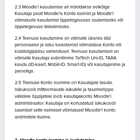
2.3 Moodle’i kasutamise all mõeldakse eelkõige
Kasutaja poolt Moodle’is Konto loomist ja Moodle’i
võimaluste kasutamist õppetegevuses osalemiseks või
õppetegevuse läbiviimiseks.
2.4 Teenuse kasutamine on võimalik üksnes läbi
personaalse ja isiku tuvastamist võimaldava Konto või
külalisligipääsu vahendusel. Teenuse kasutamisel on
võimalik Kasutaja autentimine TalTech Uni-ID, TARA
kaudu (ID-kaart, Mobiil-ID, Smart-ID) või kasutajanime ja
parooliga.
2.5 Teenuse Konto loomine on Kasutajale tasuta.
Isikukoodi mitteomavate isikutele ja tasemeõppe
välistele õppijatele loob kasutajakonto Moodle’i
administraator. Kasutaja on kohustatud isikukoodi
saamisel selle esimesel võimalusel Moodle’i konto
andmetele lisama.