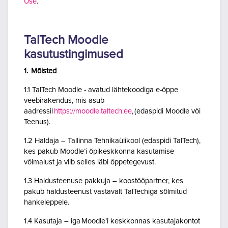
Use
.
TalTech Moodle
kasutustingimused
1. Mõisted
1.1 TalTech Moodle - avatud lähtekoodiga e-õppe
veebirakendus, mis asub
aadressil
https://moodle.taltech.ee
, (edaspidi Moodle või
Teenus).
1.2 Haldaja – Tallinna Tehnikaülikool (edaspidi TalTech),
kes pakub Moodle’i õpikeskkonna kasutamise
võimalust ja viib selles läbi õppetegevust.
1.3 Haldusteenuse pakkuja – koostööpartner, kes
pakub haldusteenust vastavalt TalTechiga sõlmitud
hankeleppele.
1.4 Kasutaja – iga Moodle’i keskkonnas kasutajakontot