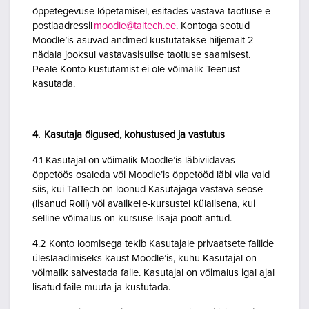
õppetegevuse lõpetamisel, esitades vastava taotluse e-
postiaadressil
moodle@taltech.ee
. Kontoga seotud
Moodle’is asuvad andmed kustutatakse hiljemalt 2
nädala jooksul vastavasisulise taotluse saamisest.
Peale Konto kustutamist ei ole võimalik Teenust
kasutada.
4. Kasutaja õigused, kohustused ja vastutus
4.1 Kasutajal on võimalik Moodle’is läbiviidavas
õppetöös osaleda või Moodle’is õppetööd läbi viia vaid
siis, kui TalTech on loonud Kasutajaga vastava seose
(lisanud Rolli) või avalikel e-kursustel külalisena, kui
selline võimalus on kursuse lisaja poolt antud.
4.2 Konto loomisega tekib Kasutajale privaatsete failide
üleslaadimiseks kaust Moodle’is, kuhu Kasutajal on
võimalik salvestada faile. Kasutajal on võimalus igal ajal
lisatud faile muuta ja kustutada.