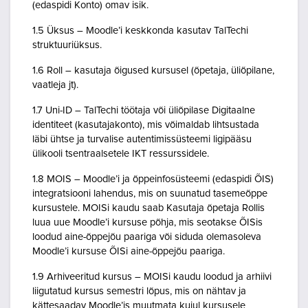
(edaspidi Konto) omav isik.
1.5 Üksus – Moodle’i keskkonda kasutav TalTechi
struktuuriüksus.
1.6 Roll – kasutaja õigused kursusel (õpetaja, üliõpilane,
vaatleja jt).
1.7 Uni-ID – TalTechi töötaja või üliõpilase Digitaalne
identiteet (kasutajakonto), mis võimaldab lihtsustada
läbi ühtse ja turvalise autentimissüsteemi ligipääsu
ülikooli tsentraalsetele IKT ressurssidele.
1.8 MOIS – Moodle’i ja õppeinfosüsteemi (edaspidi ÕIS)
integratsiooni lahendus, mis on suunatud tasemeõppe
kursustele. MOISi kaudu saab Kasutaja õpetaja Rollis
luua uue Moodle’i kursuse põhja, mis seotakse ÕISis
loodud aine-õppejõu paariga või siduda olemasoleva
Moodle’i kursuse ÕISi aine-õppejõu paariga.
1.9 Arhiveeritud kursus – MOISi kaudu loodud ja arhiivi
liigutatud kursus semestri lõpus, mis on nähtav ja
kättesaadav Moodle’is muutmata kujul kursusele