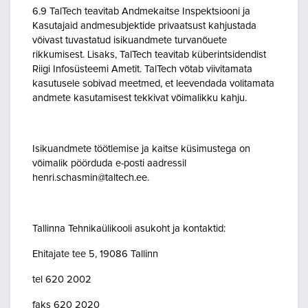
6.9 TalTech teavitab Andmekaitse Inspektsiooni ja
Kasutajaid andmesubjektide privaatsust kahjustada
võivast tuvastatud isikuandmete turvanõuete
rikkumisest. Lisaks, TalTech teavitab küberintsidendist
Riigi Infosüsteemi Ametit. TalTech võtab viivitamata
kasutusele sobivad meetmed, et leevendada volitamata
andmete kasutamisest tekkivat võimalikku kahju.
Isikuandmete töötlemise ja kaitse küsimustega on
võimalik pöörduda e-posti aadressil
henri.schasmin@taltech.ee.
Tallinna Tehnikaülikooli asukoht ja kontaktid:
Ehitajate tee 5, 19086 Tallinn
tel 620 2002
faks 620 2020