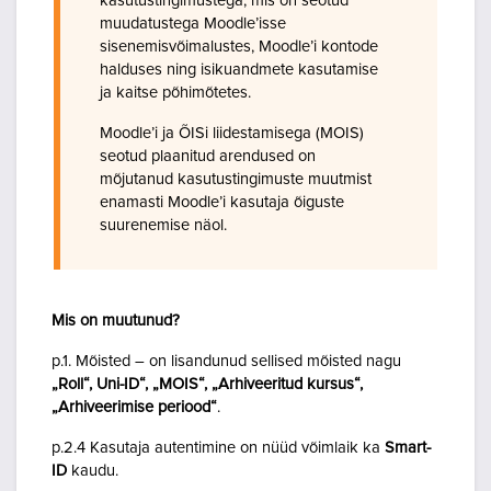
kasutustingimustega, mis on seotud
muudatustega Moodle’isse
sisenemisvõimalustes, Moodle’i kontode
halduses ning isikuandmete kasutamise
ja kaitse põhimõtetes.
Moodle’i ja ÕISi liidestamisega (MOIS)
seotud plaanitud arendused on
mõjutanud kasutustingimuste muutmist
enamasti Moodle’i kasutaja õiguste
suurenemise näol.
Mis on muutunud?
p.1. Mõisted – on lisandunud sellised mõisted nagu
„Roll“, Uni-ID“, „MOIS“, „Arhiveeritud kursus“,
„Arhiveerimise periood“
.
p.2.4 Kasutaja autentimine on nüüd võimlaik ka
Smart-
ID
kaudu.