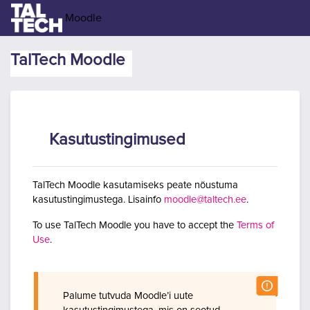
Jäta vahele peasisuni
Moodle
TalTech Moodle
Kasutustingimused
TalTech Moodle kasutamiseks peate nõustuma
kasutustingimustega. Lisainfo
moodle@taltech.ee
.
To use TalTech Moodle you have to accept the
Terms of
Use
.
Palume tutvuda Moodle’i uute