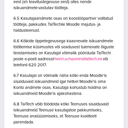
eest (sh teavitustegevuse eest) olles nende
isikuandmete vastutav töötleja.
6.5 Kasutajaandmete osas on koostööpartner volitatud
töötleja, pakkudes TalTechile Moodle majutus- ja
haldusteenust.
6.6 Kõikide õppetegevusega kaasnevate isikuandmete
töötlemise küsimustes või seadusest tulenevate õiguste
teostamiseks on Kasutajal võimalik pöörduda TalTechi
poole e-posti aadressil
henri.schasmin@taltech.ee
või
telefonil 620 2017.
6.7 Kasutajal on võimalik näha kõiki enda Moodle’is
sisalduvaid isikuandmeid igal hetkel Moodle’is oma
Konto andmete osas. Kasutaja kohustub hoidma on
isikuandmeid Moodle’is ajakohastena.
6.8 TalTech võib töödelda kõiki Teenuses sisalduvaid
isikuandmeid Teenuse kasutajatoe pakkumiseks,
Teenuse analüüsimiseks, et Teenuse kvaliteeti
parendada.