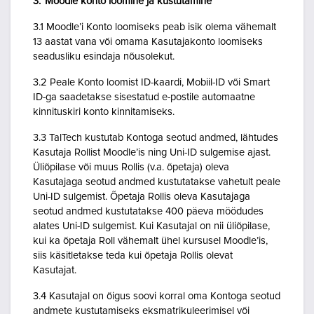
3. Moodle konto loomine ja kustutamine
3.1 Moodle’i Konto loomiseks peab isik olema vähemalt
13 aastat vana või omama Kasutajakonto loomiseks
seadusliku esindaja nõusolekut.
3.2 Peale Konto loomist ID-kaardi, Mobiil-ID või Smart
ID-ga saadetakse sisestatud e-postile automaatne
kinnituskiri konto kinnitamiseks.
3.3 TalTech kustutab Kontoga seotud andmed, lähtudes
Kasutaja Rollist Moodle’is ning Uni-ID sulgemise ajast.
Üliõpilase või muus Rollis (v.a. õpetaja) oleva
Kasutajaga seotud andmed kustutatakse vahetult peale
Uni-ID sulgemist. Õpetaja Rollis oleva Kasutajaga
seotud andmed kustutatakse 400 päeva möödudes
alates Uni-ID sulgemist. Kui Kasutajal on nii üliõpilase,
kui ka õpetaja Roll vähemalt ühel kursusel Moodle’is,
siis käsitletakse teda kui õpetaja Rollis olevat
Kasutajat.
3.4 Kasutajal on õigus soovi korral oma Kontoga seotud
andmete kustutamiseks eksmatrikuleerimisel või