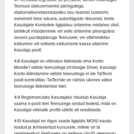
Teenuse ülekoormamist päringutega,
ebaturvalise/ebaseadusliku sisu lisamist süsteemi,
esinemist teise isikuna, autoriõiguste rikkumist, teiste
Kasutajate Kontodele ligipääsu üritamine mistahes viisil,
tahtlikult möödaminek või selle üritamine piirangutest
seoses juurdepääsuga Teenusele, vm etteheidetav
käitumine või sellisele käitumisele kaasa aitamine
Kasutaja poolt.
4.8 Kasutajal on võimalus liidestada oma Konto
Moodle’i väliste teenustega (nt Google Drive). Kasutaja
Konto liidestamine väliste teenustega ei ole TalTechi
poolt kontrollitav. TalTechile on nähtav üksnes välise
teenusega liidestamise fakt.
4.9 Registreerudes Kasutajaks nõustub Kasutaja
saama e-posti teel Teenusega seotud teateid, mida on
Kasutajal võimalik profiili sätete all seadistada.
4.10 Kasutajal on õigus saada ligipääs MOISi kaudu
loodud ja Arhiveeritud kursusele, millele on ta
registreeritud. Eelduseks on aktiivse Uni-ID olemasolu