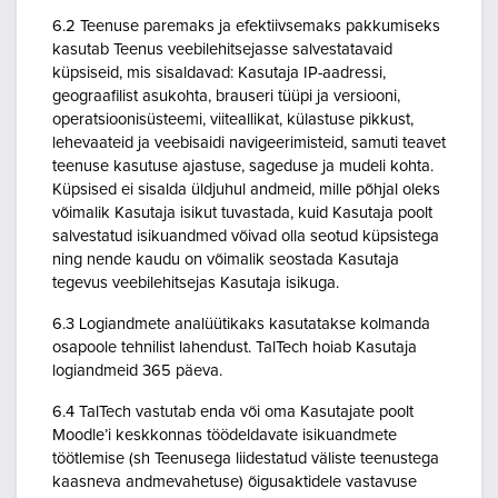
6.2 Teenuse paremaks ja efektiivsemaks pakkumiseks
kasutab Teenus veebilehitsejasse salvestatavaid
küpsiseid, mis sisaldavad: Kasutaja IP-aadressi,
geograafilist asukohta, brauseri tüüpi ja versiooni,
operatsioonisüsteemi, viiteallikat, külastuse pikkust,
lehevaateid ja veebisaidi navigeerimisteid, samuti teavet
teenuse kasutuse ajastuse, sageduse ja mudeli kohta.
Küpsised ei sisalda üldjuhul andmeid, mille põhjal oleks
võimalik Kasutaja isikut tuvastada, kuid Kasutaja poolt
salvestatud isikuandmed võivad olla seotud küpsistega
ning nende kaudu on võimalik seostada Kasutaja
tegevus veebilehitsejas Kasutaja isikuga.
6.3 Logiandmete analüütikaks kasutatakse kolmanda
osapoole tehnilist lahendust. TalTech hoiab Kasutaja
logiandmeid 365 päeva.
6.4 TalTech vastutab enda või oma Kasutajate poolt
Moodle’i keskkonnas töödeldavate isikuandmete
töötlemise (sh Teenusega liidestatud väliste teenustega
kaasneva andmevahetuse) õigusaktidele vastavuse