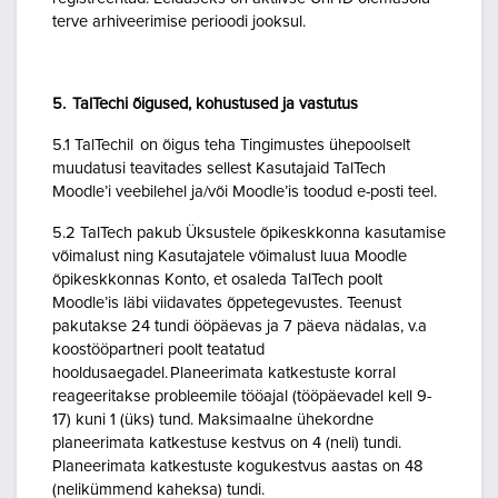
terve arhiveerimise perioodi jooksul.
5. TalTechi õigused, kohustused ja vastutus
5.1 TalTechil on õigus teha Tingimustes ühepoolselt
muudatusi teavitades sellest Kasutajaid TalTech
Moodle’i veebilehel ja/või Moodle’is toodud e-posti teel.
5.2 TalTech pakub Üksustele õpikeskkonna kasutamise
võimalust ning Kasutajatele võimalust luua Moodle
õpikeskkonnas Konto, et osaleda TalTech poolt
Moodle’is läbi viidavates õppetegevustes. Teenust
pakutakse 24 tundi ööpäevas ja 7 päeva nädalas, v.a
koostööpartneri poolt teatatud
hooldusaegadel. Planeerimata katkestuste korral
reageeritakse probleemile tööajal (tööpäevadel kell 9-
17) kuni 1 (üks) tund. Maksimaalne ühekordne
planeerimata katkestuse kestvus on 4 (neli) tundi.
Planeerimata katkestuste kogukestvus aastas on 48
(nelikümmend kaheksa) tundi.