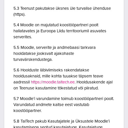
5.3 Teenust pakutakse üksnes üle turvalise ühenduse
(https).
5.4 Moodle on majutatud koostööpartneri poolt
hallatavates ja Euroopa Liidu territooriumil asuvates
serverites.
5.5 Moodle, serverite ja andmebaasi tarkvara
hooldatakse jooksvalt ajakohaste
turvavärskendustega.
5.6 Hoolduste läbiviimiseks rakendatakse
hooldusaknaid, mille kohta tuuakse täpsem teave
aadressil
https://moodle.taltech.ee
. Hooldusakende ajal
on Teenuse kasutamine tõkestatud või piiratud.
5.7 Moodle’i varundamine toimub koostööpartneri poolt.
Varundatud andmete kaitse eest vastutab
koostööpartner.
5.8 TalTech pakub Kasutajatele ja Üksustele Moodle’i
kasutamisega seotud kasutajatuge. Kasutajatuge