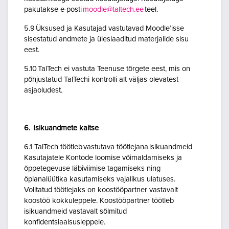
pakutakse e-posti
moodle@taltech.ee
teel.
5.9 Üksused ja Kasutajad vastutavad Moodle’isse
sisestatud andmete ja üleslaaditud materjalide sisu
eest.
5.10 TalTech ei vastuta Teenuse tõrgete eest, mis on
põhjustatud TalTechi kontrolli alt väljas olevatest
asjaoludest.
6. Isikuandmete kaitse
6.1 TalTech töötleb vastutava töötlejana isikuandmeid
Kasutajatele Kontode loomise võimaldamiseks ja
õppetegevuse läbiviimise tagamiseks ning
õpianalüütika kasutamiseks vajalikus ulatuses.
Volitatud töötlejaks on koostööpartner vastavalt
koostöö kokkuleppele. Koostööpartner töötleb
isikuandmeid vastavalt sõlmitud
konfidentsiaalsusleppele.