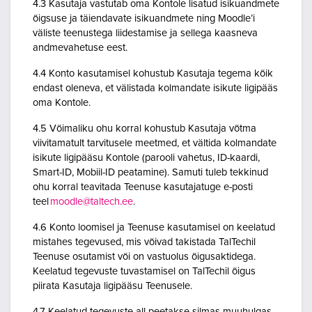
4.3 Kasutaja vastutab oma Kontole lisatud isikuandmete
õigsuse ja täiendavate isikuandmete ning Moodle’i
väliste teenustega liidestamise ja sellega kaasneva
andmevahetuse eest.
4.4 Konto kasutamisel kohustub Kasutaja tegema kõik
endast oleneva, et välistada kolmandate isikute ligipääs
oma Kontole.
4.5 Võimaliku ohu korral kohustub Kasutaja võtma
viivitamatult tarvitusele meetmed, et vältida kolmandate
isikute ligipääsu Kontole (parooli vahetus, ID-kaardi,
Smart-ID, Mobiil-ID peatamine). Samuti tuleb tekkinud
ohu korral teavitada Teenuse kasutajatuge e-posti
teel
moodle@taltech.ee
.
4.6 Konto loomisel ja Teenuse kasutamisel on keelatud
mistahes tegevused, mis võivad takistada TalTechil
Teenuse osutamist või on vastuolus õigusaktidega.
Keelatud tegevuste tuvastamisel on TalTechil õigus
piirata Kasutaja ligipääsu Teenusele.
4.7 Keelatud tegevuste all peetakse silmas muuhulgas