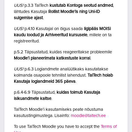
UUS!
p.3.3 TalTech
kustutab Kontoga seotud andmed
,
lähtudes Kasutaja
Rollist Moodle’is ning Uni-ID
sulgemise ajast
.
UUS!
p.4.10 Kasutajal on õigus saada
ligipääs MOISi
kaudu loodud ja Arhiveeritud kursusele
, millele on ta
registreeritud.
p.5.2 Täpsustatud, kuidas reageeritakse probleemile
Moodle’i planeerimata katkestuste korral
.
UUS!
p.6.3 Logiandmete analüütikaks kasutatakse
kolmanda osapoole tehnilist lahendust.
TalTech hoiab
Kasutaja logiandmeid 365 päeva
.
p.6.4-6.9 Täpsustatud,
kuidas toimub Kasutaja
isikuandmete kaitse
.
TalTech Moodle’i kasutamiseks peate nõustuma
kasutustingimustega. Lisainfo:
moodle@taltech.ee
To use TalTech Moodle you have to accept the
Terms of