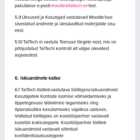
pakutakse e-posti
moodle@taltech.ee
teel.
5.9 Üksused ja Kasutajad vastutavad Moodle’isse
sisestatud andmete ja üleslaaditud materjalide sisu
eest.
5.10 TalTech ei vastuta Teenuse tõrgete eest, mis on
põhjustatud TalTechi kontrolli alt väljas olevatest
asjaoludest.
6. Isikuandmete kaitse
6.1 TalTech töötleb vastutava töötlejana isikuandmeid
Kasutajatele Kontode loomise võimaldamiseks ja
õppetegevuse läbiviimise tagamiseks ning
õpianalüütika kasutamiseks vajalikus ulatuses.
Volitatud töötlejaks on koostööpartner vastavalt
koostöö kokkuleppele. Koostööpartner töötleb
isikuandmeid vastavalt sõlmitud
konfidentsiaalsusleppele.