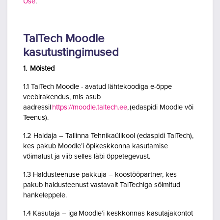
Use
.
TalTech Moodle
kasutustingimused
1. Mõisted
1.1 TalTech Moodle - avatud lähtekoodiga e-õppe
veebirakendus, mis asub
aadressil
https://moodle.taltech.ee
, (edaspidi Moodle või
Teenus).
1.2 Haldaja – Tallinna Tehnikaülikool (edaspidi TalTech),
kes pakub Moodle’i õpikeskkonna kasutamise
võimalust ja viib selles läbi õppetegevust.
1.3 Haldusteenuse pakkuja – koostööpartner, kes
pakub haldusteenust vastavalt TalTechiga sõlmitud
hankeleppele.
1.4 Kasutaja – iga Moodle’i keskkonnas kasutajakontot