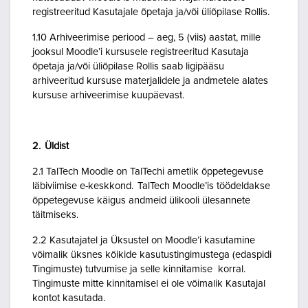
registreeritud Kasutajale õpetaja ja/või üliõpilase Rollis.
1.10 Arhiveerimise periood – aeg, 5 (viis) aastat, mille
jooksul Moodle’i kursusele registreeritud Kasutaja
õpetaja ja/või üliõpilase Rollis saab ligipääsu
arhiveeritud kursuse materjalidele ja andmetele alates
kursuse arhiveerimise kuupäevast.
2. Üldist
2.1 TalTech Moodle on TalTechi ametlik õppetegevuse
läbiviimise e-keskkond. TalTech Moodle’is töödeldakse
õppetegevuse käigus andmeid ülikooli ülesannete
täitmiseks.
2.2 Kasutajatel ja Üksustel on Moodle’i kasutamine
võimalik üksnes kõikide kasutustingimustega (edaspidi
Tingimuste) tutvumise ja selle kinnitamise korral.
Tingimuste mitte kinnitamisel ei ole võimalik Kasutajal
kontot kasutada.