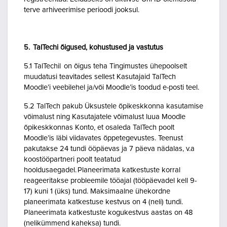
terve arhiveerimise perioodi jooksul.
5. TalTechi õigused, kohustused ja vastutus
5.1 TalTechil on õigus teha Tingimustes ühepoolselt
muudatusi teavitades sellest Kasutajaid TalTech
Moodle’i veebilehel ja/või Moodle’is toodud e-posti teel.
5.2 TalTech pakub Üksustele õpikeskkonna kasutamise
võimalust ning Kasutajatele võimalust luua Moodle
õpikeskkonnas Konto, et osaleda TalTech poolt
Moodle’is läbi viidavates õppetegevustes. Teenust
pakutakse 24 tundi ööpäevas ja 7 päeva nädalas, v.a
koostööpartneri poolt teatatud
hooldusaegadel. Planeerimata katkestuste korral
reageeritakse probleemile tööajal (tööpäevadel kell 9-
17) kuni 1 (üks) tund. Maksimaalne ühekordne
planeerimata katkestuse kestvus on 4 (neli) tundi.
Planeerimata katkestuste kogukestvus aastas on 48
(nelikümmend kaheksa) tundi.