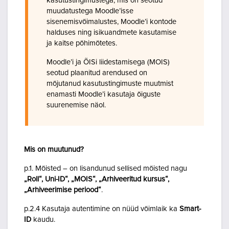
kasutustingimustega, mis on seotud
muudatustega Moodle’isse
sisenemisvõimalustes, Moodle’i kontode
halduses ning isikuandmete kasutamise
ja kaitse põhimõtetes.
Moodle’i ja ÕISi liidestamisega (MOIS)
seotud plaanitud arendused on
mõjutanud kasutustingimuste muutmist
enamasti Moodle’i kasutaja õiguste
suurenemise näol.
Mis on muutunud?
p.1. Mõisted – on lisandunud sellised mõisted nagu
„Roll“, Uni-ID“, „MOIS“, „Arhiveeritud kursus“,
„Arhiveerimise periood“
.
p.2.4 Kasutaja autentimine on nüüd võimlaik ka
Smart-
ID
kaudu.