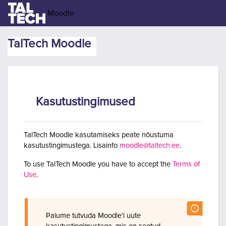
Jäta vahele peasisuni
Moodle
TalTech Moodle
Kasutustingimused
TalTech Moodle kasutamiseks peate nõustuma
kasutustingimustega. Lisainfo
moodle@taltech.ee
.
To use TalTech Moodle you have to accept the
Terms of
Use
.
Palume tutvuda Moodle’i uute