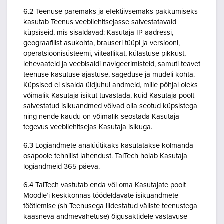
6.2 Teenuse paremaks ja efektiivsemaks pakkumiseks
kasutab Teenus veebilehitsejasse salvestatavaid
küpsiseid, mis sisaldavad: Kasutaja IP-aadressi,
geograafilist asukohta, brauseri tüüpi ja versiooni,
operatsioonisüsteemi, viiteallikat, külastuse pikkust,
lehevaateid ja veebisaidi navigeerimisteid, samuti teavet
teenuse kasutuse ajastuse, sageduse ja mudeli kohta.
Küpsised ei sisalda üldjuhul andmeid, mille põhjal oleks
võimalik Kasutaja isikut tuvastada, kuid Kasutaja poolt
salvestatud isikuandmed võivad olla seotud küpsistega
ning nende kaudu on võimalik seostada Kasutaja
tegevus veebilehitsejas Kasutaja isikuga.
6.3 Logiandmete analüütikaks kasutatakse kolmanda
osapoole tehnilist lahendust. TalTech hoiab Kasutaja
logiandmeid 365 päeva.
6.4 TalTech vastutab enda või oma Kasutajate poolt
Moodle’i keskkonnas töödeldavate isikuandmete
töötlemise (sh Teenusega liidestatud väliste teenustega
kaasneva andmevahetuse) õigusaktidele vastavuse