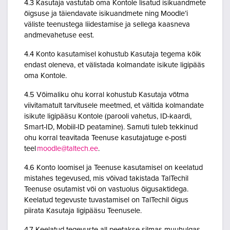
4.3 Kasutaja vastutab oma Kontole lisatud isikuandmete
õigsuse ja täiendavate isikuandmete ning Moodle’i
väliste teenustega liidestamise ja sellega kaasneva
andmevahetuse eest.
4.4 Konto kasutamisel kohustub Kasutaja tegema kõik
endast oleneva, et välistada kolmandate isikute ligipääs
oma Kontole.
4.5 Võimaliku ohu korral kohustub Kasutaja võtma
viivitamatult tarvitusele meetmed, et vältida kolmandate
isikute ligipääsu Kontole (parooli vahetus, ID-kaardi,
Smart-ID, Mobiil-ID peatamine). Samuti tuleb tekkinud
ohu korral teavitada Teenuse kasutajatuge e-posti
teel
moodle@taltech.ee
.
4.6 Konto loomisel ja Teenuse kasutamisel on keelatud
mistahes tegevused, mis võivad takistada TalTechil
Teenuse osutamist või on vastuolus õigusaktidega.
Keelatud tegevuste tuvastamisel on TalTechil õigus
piirata Kasutaja ligipääsu Teenusele.
4.7 Keelatud tegevuste all peetakse silmas muuhulgas