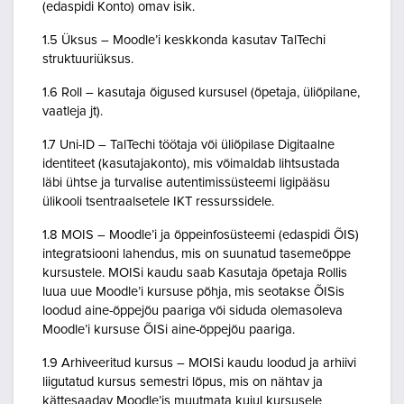
(edaspidi Konto) omav isik.
1.5 Üksus – Moodle’i keskkonda kasutav TalTechi
struktuuriüksus.
1.6 Roll – kasutaja õigused kursusel (õpetaja, üliõpilane,
vaatleja jt).
1.7 Uni-ID – TalTechi töötaja või üliõpilase Digitaalne
identiteet (kasutajakonto), mis võimaldab lihtsustada
läbi ühtse ja turvalise autentimissüsteemi ligipääsu
ülikooli tsentraalsetele IKT ressurssidele.
1.8 MOIS – Moodle’i ja õppeinfosüsteemi (edaspidi ÕIS)
integratsiooni lahendus, mis on suunatud tasemeõppe
kursustele. MOISi kaudu saab Kasutaja õpetaja Rollis
luua uue Moodle’i kursuse põhja, mis seotakse ÕISis
loodud aine-õppejõu paariga või siduda olemasoleva
Moodle’i kursuse ÕISi aine-õppejõu paariga.
1.9 Arhiveeritud kursus – MOISi kaudu loodud ja arhiivi
liigutatud kursus semestri lõpus, mis on nähtav ja
kättesaadav Moodle’is muutmata kujul kursusele