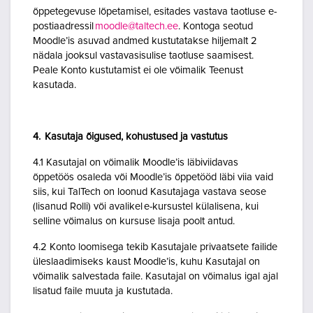
õppetegevuse lõpetamisel, esitades vastava taotluse e-
postiaadressil
moodle@taltech.ee
. Kontoga seotud
Moodle’is asuvad andmed kustutatakse hiljemalt 2
nädala jooksul vastavasisulise taotluse saamisest.
Peale Konto kustutamist ei ole võimalik Teenust
kasutada.
4. Kasutaja õigused, kohustused ja vastutus
4.1 Kasutajal on võimalik Moodle’is läbiviidavas
õppetöös osaleda või Moodle’is õppetööd läbi viia vaid
siis, kui TalTech on loonud Kasutajaga vastava seose
(lisanud Rolli) või avalikel e-kursustel külalisena, kui
selline võimalus on kursuse lisaja poolt antud.
4.2 Konto loomisega tekib Kasutajale privaatsete failide
üleslaadimiseks kaust Moodle’is, kuhu Kasutajal on
võimalik salvestada faile. Kasutajal on võimalus igal ajal
lisatud faile muuta ja kustutada.