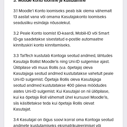
3. Moodle konto loomine ja kustutamine
3.1 Moodle’i Konto loomiseks peab isik olema vähemalt
13 aastat vana või omama Kasutajakonto loomiseks
seadusliku esindaja nõusolekut.
3.2 Peale Konto loomist ID-kaardi, Mobiil-ID või Smart
ID-ga saadetakse sisestatud e-postile automaatne
kinnituskiri konto kinnitamiseks.
3.3 TalTech kustutab Kontoga seotud andmed, lähtudes
Kasutaja Rollist Moodle’is ning Uni-ID sulgemise ajast.
Üliõpilase või muus Rollis (v.a. õpetaja) oleva
Kasutajaga seotud andmed kustutatakse vahetult peale
Uni-ID sulgemist. Õpetaja Rollis oleva Kasutajaga
seotud andmed kustutatakse 400 päeva möödudes
alates Uni-ID sulgemist. Kui Kasutajal on nii üliõpilase,
kui ka õpetaja Roll vähemalt ühel kursusel Moodle’is,
siis käsitletakse teda kui õpetaja Rollis olevat
Kasutajat.
3.4 Kasutajal on õigus soovi korral oma Kontoga seotud
andmete kustutamiseks eksmatrikuleerimisel või