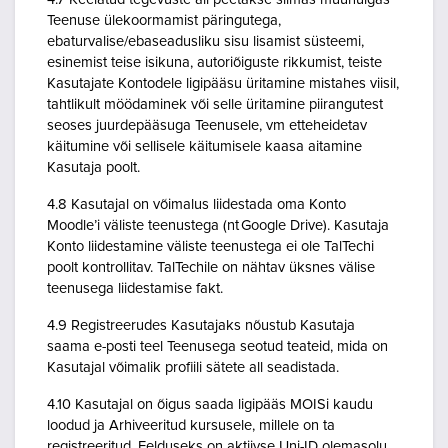
Teenuse ülekoormamist päringutega,
ebaturvalise/ebaseadusliku sisu lisamist süsteemi,
esinemist teise isikuna, autoriõiguste rikkumist, teiste
Kasutajate Kontodele ligipääsu üritamine mistahes viisil,
tahtlikult möödaminek või selle üritamine piirangutest
seoses juurdepääsuga Teenusele, vm etteheidetav
käitumine või sellisele käitumisele kaasa aitamine
Kasutaja poolt.
4.8 Kasutajal on võimalus liidestada oma Konto
Moodle’i väliste teenustega (nt Google Drive). Kasutaja
Konto liidestamine väliste teenustega ei ole TalTechi
poolt kontrollitav. TalTechile on nähtav üksnes välise
teenusega liidestamise fakt.
4.9 Registreerudes Kasutajaks nõustub Kasutaja
saama e-posti teel Teenusega seotud teateid, mida on
Kasutajal võimalik profiili sätete all seadistada.
4.10 Kasutajal on õigus saada ligipääs MOISi kaudu
loodud ja Arhiveeritud kursusele, millele on ta
registreeritud. Eelduseks on aktiivse Uni-ID olemasolu