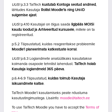
UUS!
p.3.3 TalTech
kustutab Kontoga seotud andmed
,
lähtudes Kasutaja
Rollist Moodle’is ning Uni-ID
sulgemise ajast
.
UUS!
p.4.10 Kasutajal on õigus saada
ligipääs MOISi
kaudu loodud ja Arhiveeritud kursusele
, millele on ta
registreeritud.
p.5.2 Täpsustatud, kuidas reageeritakse probleemile
Moodle’i planeerimata katkestuste korral
.
UUS!
p.6.3 Logiandmete analüütikaks kasutatakse
kolmanda osapoole tehnilist lahendust.
TalTech hoiab
Kasutaja logiandmeid 365 päeva
.
p.6.4-6.9 Täpsustatud,
kuidas toimub Kasutaja
isikuandmete kaitse
.
TalTech Moodle’i kasutamiseks peate nõustuma
kasutustingimustega. Lisainfo:
moodle@taltech.ee
To use TalTech Moodle you have to accept the
Terms of