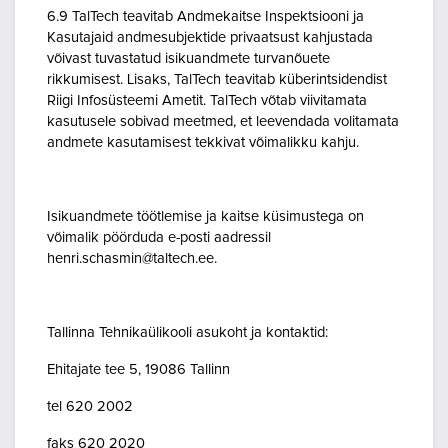
6.9 TalTech teavitab Andmekaitse Inspektsiooni ja
Kasutajaid andmesubjektide privaatsust kahjustada
võivast tuvastatud isikuandmete turvanõuete
rikkumisest. Lisaks, TalTech teavitab küberintsidendist
Riigi Infosüsteemi Ametit. TalTech võtab viivitamata
kasutusele sobivad meetmed, et leevendada volitamata
andmete kasutamisest tekkivat võimalikku kahju.
Isikuandmete töötlemise ja kaitse küsimustega on
võimalik pöörduda e-posti aadressil
henri.schasmin@taltech.ee.
Tallinna Tehnikaülikooli asukoht ja kontaktid:
Ehitajate tee 5, 19086 Tallinn
tel 620 2002
faks 620 2020