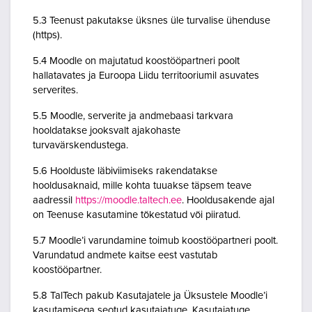
5.3 Teenust pakutakse üksnes üle turvalise ühenduse
(https).
5.4 Moodle on majutatud koostööpartneri poolt
hallatavates ja Euroopa Liidu territooriumil asuvates
serverites.
5.5 Moodle, serverite ja andmebaasi tarkvara
hooldatakse jooksvalt ajakohaste
turvavärskendustega.
5.6 Hoolduste läbiviimiseks rakendatakse
hooldusaknaid, mille kohta tuuakse täpsem teave
aadressil
https://moodle.taltech.ee
. Hooldusakende ajal
on Teenuse kasutamine tõkestatud või piiratud.
5.7 Moodle’i varundamine toimub koostööpartneri poolt.
Varundatud andmete kaitse eest vastutab
koostööpartner.
5.8 TalTech pakub Kasutajatele ja Üksustele Moodle’i
kasutamisega seotud kasutajatuge. Kasutajatuge