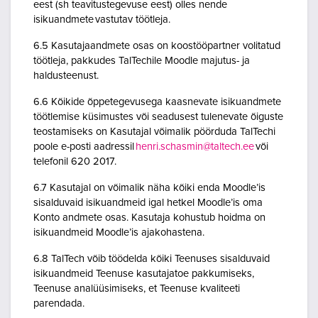
eest (sh teavitustegevuse eest) olles nende
isikuandmete vastutav töötleja.
6.5 Kasutajaandmete osas on koostööpartner volitatud
töötleja, pakkudes TalTechile Moodle majutus- ja
haldusteenust.
6.6 Kõikide õppetegevusega kaasnevate isikuandmete
töötlemise küsimustes või seadusest tulenevate õiguste
teostamiseks on Kasutajal võimalik pöörduda TalTechi
poole e-posti aadressil
henri.schasmin@taltech.ee
või
telefonil 620 2017.
6.7 Kasutajal on võimalik näha kõiki enda Moodle’is
sisalduvaid isikuandmeid igal hetkel Moodle’is oma
Konto andmete osas. Kasutaja kohustub hoidma on
isikuandmeid Moodle’is ajakohastena.
6.8 TalTech võib töödelda kõiki Teenuses sisalduvaid
isikuandmeid Teenuse kasutajatoe pakkumiseks,
Teenuse analüüsimiseks, et Teenuse kvaliteeti
parendada.