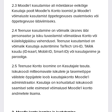
2.3 Moodle’i kasutamise all mõeldakse eelkõige
Kasutaja poolt Moodle’is Konto loomist ja Moodle’i
võimaluste kasutamist õppetegevuses osalemiseks või
õppetegevuse läbiviimiseks.
2.4 Teenuse kasutamine on võimalik üksnes läbi
personaalse ja isiku tuvastamist võimaldava Konto või
külalisligipääsu vahendusel. Teenuse kasutamisel on
võimalik Kasutaja autentimine TalTech Uni-ID, TARA
kaudu (ID-kaart, Mobiil-ID, Smart-ID) või kasutajanime ja
parooliga.
2.5 Teenuse Konto loomine on Kasutajale tasuta.
Isikukoodi mitteomavate isikutele ja tasemeõppe
välistele õppijatele loob kasutajakonto Moodle’i
administraator. Kasutaja on kohustatud isikukoodi
saamisel selle esimesel võimalusel Moodle’i konto
andmetele lisama.