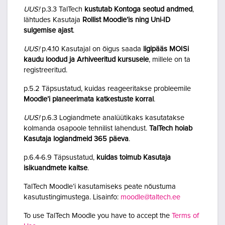
UUS!
p.3.3 TalTech
kustutab Kontoga seotud andmed
,
lähtudes Kasutaja
Rollist Moodle’is ning Uni-ID
sulgemise ajast
.
UUS!
p.4.10 Kasutajal on õigus saada
ligipääs MOISi
kaudu loodud ja Arhiveeritud kursusele
, millele on ta
registreeritud.
p.5.2 Täpsustatud, kuidas reageeritakse probleemile
Moodle’i planeerimata katkestuste korral
.
UUS!
p.6.3 Logiandmete analüütikaks kasutatakse
kolmanda osapoole tehnilist lahendust.
TalTech hoiab
Kasutaja logiandmeid 365 päeva
.
p.6.4-6.9 Täpsustatud,
kuidas toimub Kasutaja
isikuandmete kaitse
.
TalTech Moodle’i kasutamiseks peate nõustuma
kasutustingimustega. Lisainfo:
moodle@taltech.ee
To use TalTech Moodle you have to accept the
Terms of