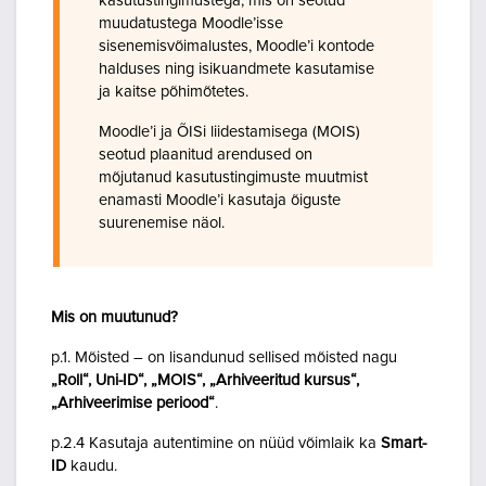
kasutustingimustega, mis on seotud
muudatustega Moodle’isse
sisenemisvõimalustes, Moodle’i kontode
halduses ning isikuandmete kasutamise
ja kaitse põhimõtetes.
Moodle’i ja ÕISi liidestamisega (MOIS)
seotud plaanitud arendused on
mõjutanud kasutustingimuste muutmist
enamasti Moodle’i kasutaja õiguste
suurenemise näol.
Mis on muutunud?
p.1. Mõisted – on lisandunud sellised mõisted nagu
„Roll“, Uni-ID“, „MOIS“, „Arhiveeritud kursus“,
„Arhiveerimise periood“
.
p.2.4 Kasutaja autentimine on nüüd võimlaik ka
Smart-
ID
kaudu.