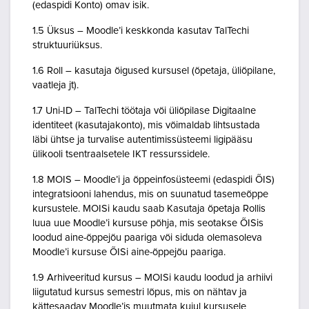
(edaspidi Konto) omav isik.
1.5 Üksus – Moodle’i keskkonda kasutav TalTechi
struktuuriüksus.
1.6 Roll – kasutaja õigused kursusel (õpetaja, üliõpilane,
vaatleja jt).
1.7 Uni-ID – TalTechi töötaja või üliõpilase Digitaalne
identiteet (kasutajakonto), mis võimaldab lihtsustada
läbi ühtse ja turvalise autentimissüsteemi ligipääsu
ülikooli tsentraalsetele IKT ressurssidele.
1.8 MOIS – Moodle’i ja õppeinfosüsteemi (edaspidi ÕIS)
integratsiooni lahendus, mis on suunatud tasemeõppe
kursustele. MOISi kaudu saab Kasutaja õpetaja Rollis
luua uue Moodle’i kursuse põhja, mis seotakse ÕISis
loodud aine-õppejõu paariga või siduda olemasoleva
Moodle’i kursuse ÕISi aine-õppejõu paariga.
1.9 Arhiveeritud kursus – MOISi kaudu loodud ja arhiivi
liigutatud kursus semestri lõpus, mis on nähtav ja
kättesaadav Moodle’is muutmata kujul kursusele