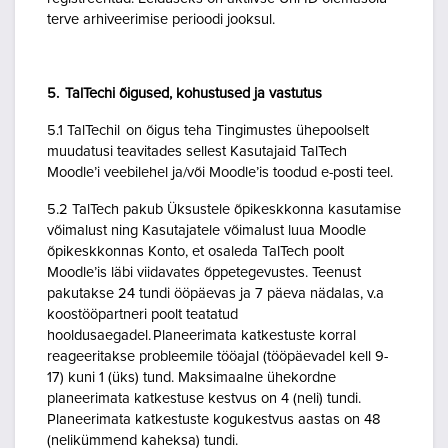
terve arhiveerimise perioodi jooksul.
5. TalTechi õigused, kohustused ja vastutus
5.1 TalTechil on õigus teha Tingimustes ühepoolselt
muudatusi teavitades sellest Kasutajaid TalTech
Moodle’i veebilehel ja/või Moodle’is toodud e-posti teel.
5.2 TalTech pakub Üksustele õpikeskkonna kasutamise
võimalust ning Kasutajatele võimalust luua Moodle
õpikeskkonnas Konto, et osaleda TalTech poolt
Moodle’is läbi viidavates õppetegevustes. Teenust
pakutakse 24 tundi ööpäevas ja 7 päeva nädalas, v.a
koostööpartneri poolt teatatud
hooldusaegadel. Planeerimata katkestuste korral
reageeritakse probleemile tööajal (tööpäevadel kell 9-
17) kuni 1 (üks) tund. Maksimaalne ühekordne
planeerimata katkestuse kestvus on 4 (neli) tundi.
Planeerimata katkestuste kogukestvus aastas on 48
(nelikümmend kaheksa) tundi.