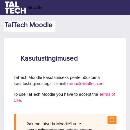
Jäta vahele peasisuni
Moodle
TalTech Moodle
Kasutustingimused
TalTech Moodle kasutamiseks peate nõustuma
kasutustingimustega. Lisainfo
moodle@taltech.ee
.
To use TalTech Moodle you have to accept the
Terms of
Use
.
Palume tutvuda Moodle’i uute