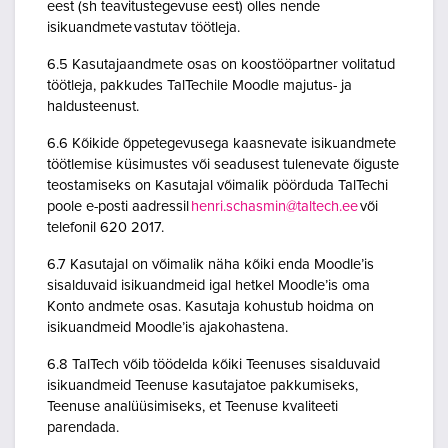
eest (sh teavitustegevuse eest) olles nende
isikuandmete vastutav töötleja.
6.5 Kasutajaandmete osas on koostööpartner volitatud
töötleja, pakkudes TalTechile Moodle majutus- ja
haldusteenust.
6.6 Kõikide õppetegevusega kaasnevate isikuandmete
töötlemise küsimustes või seadusest tulenevate õiguste
teostamiseks on Kasutajal võimalik pöörduda TalTechi
poole e-posti aadressil
henri.schasmin@taltech.ee
või
telefonil 620 2017.
6.7 Kasutajal on võimalik näha kõiki enda Moodle’is
sisalduvaid isikuandmeid igal hetkel Moodle’is oma
Konto andmete osas. Kasutaja kohustub hoidma on
isikuandmeid Moodle’is ajakohastena.
6.8 TalTech võib töödelda kõiki Teenuses sisalduvaid
isikuandmeid Teenuse kasutajatoe pakkumiseks,
Teenuse analüüsimiseks, et Teenuse kvaliteeti
parendada.