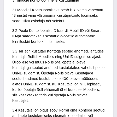
3. Moodle konto loomine ja kustutamine
3.1 Moodle’i Konto loomiseks peab isik olema vähemalt
13 aastat vana või omama Kasutajakonto loomiseks
seadusliku esindaja nõusolekut.
3.2 Peale Konto loomist ID-kaardi, Mobiil-ID või Smart
ID-ga saadetakse sisestatud e-postile automaatne
kinnituskiri konto kinnitamiseks.
3.3 TalTech kustutab Kontoga seotud andmed, lähtudes
Kasutaja Rollist Moodle’is ning Uni-ID sulgemise ajast.
Üliõpilase või muus Rollis (v.a. õpetaja) oleva
Kasutajaga seotud andmed kustutatakse vahetult peale
Uni-ID sulgemist. Õpetaja Rollis oleva Kasutajaga
seotud andmed kustutatakse 400 päeva möödudes
alates Uni-ID sulgemist. Kui Kasutajal on nii üliõpilase,
kui ka õpetaja Roll vähemalt ühel kursusel Moodle’is,
siis käsitletakse teda kui õpetaja Rollis olevat
Kasutajat.
3.4 Kasutajal on õigus soovi korral oma Kontoga seotud
andmete kustutamiseks eksmatrikuleerimisel või