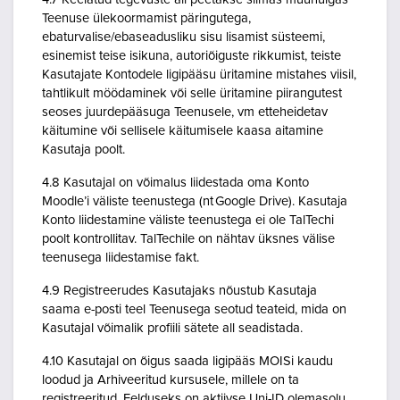
Teenuse ülekoormamist päringutega,
ebaturvalise/ebaseadusliku sisu lisamist süsteemi,
esinemist teise isikuna, autoriõiguste rikkumist, teiste
Kasutajate Kontodele ligipääsu üritamine mistahes viisil,
tahtlikult möödaminek või selle üritamine piirangutest
seoses juurdepääsuga Teenusele, vm etteheidetav
käitumine või sellisele käitumisele kaasa aitamine
Kasutaja poolt.
4.8 Kasutajal on võimalus liidestada oma Konto
Moodle’i väliste teenustega (nt Google Drive). Kasutaja
Konto liidestamine väliste teenustega ei ole TalTechi
poolt kontrollitav. TalTechile on nähtav üksnes välise
teenusega liidestamise fakt.
4.9 Registreerudes Kasutajaks nõustub Kasutaja
saama e-posti teel Teenusega seotud teateid, mida on
Kasutajal võimalik profiili sätete all seadistada.
4.10 Kasutajal on õigus saada ligipääs MOISi kaudu
loodud ja Arhiveeritud kursusele, millele on ta
registreeritud. Eelduseks on aktiivse Uni-ID olemasolu