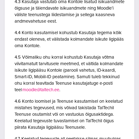
4.3 Kasutaja vastutab oma Kontole lisatud isikuandmete
õigsuse ja täiendavate isikuandmete ning Moodle’i
väliste teenustega liidestamise ja sellega kaasneva
andmevahetuse eest.
4.4 Konto kasutamisel kohustub Kasutaja tegema kõik
endast oleneva, et välistada kolmandate isikute ligipääs
oma Kontole.
4.5 Võimaliku ohu korral kohustub Kasutaja võtma
viivitamatult tarvitusele meetmed, et vältida kolmandate
isikute ligipääsu Kontole (parooli vahetus, ID-kaardi,
Smart-ID, Mobiil-ID peatamine). Samuti tuleb tekkinud
ohu korral teavitada Teenuse kasutajatuge e-posti
teel
moodle@taltech.ee
.
4.6 Konto loomisel ja Teenuse kasutamisel on keelatud
mistahes tegevused, mis võivad takistada TalTechil
Teenuse osutamist või on vastuolus õigusaktidega.
Keelatud tegevuste tuvastamisel on TalTechil õigus
piirata Kasutaja ligipääsu Teenusele.
4.7 Keelatud tegevuste all peetakse silmas muuhulgas