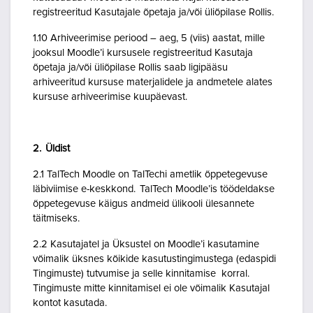
registreeritud Kasutajale õpetaja ja/või üliõpilase Rollis.
1.10 Arhiveerimise periood – aeg, 5 (viis) aastat, mille
jooksul Moodle’i kursusele registreeritud Kasutaja
õpetaja ja/või üliõpilase Rollis saab ligipääsu
arhiveeritud kursuse materjalidele ja andmetele alates
kursuse arhiveerimise kuupäevast.
2. Üldist
2.1 TalTech Moodle on TalTechi ametlik õppetegevuse
läbiviimise e-keskkond. TalTech Moodle’is töödeldakse
õppetegevuse käigus andmeid ülikooli ülesannete
täitmiseks.
2.2 Kasutajatel ja Üksustel on Moodle’i kasutamine
võimalik üksnes kõikide kasutustingimustega (edaspidi
Tingimuste) tutvumise ja selle kinnitamise korral.
Tingimuste mitte kinnitamisel ei ole võimalik Kasutajal
kontot kasutada.