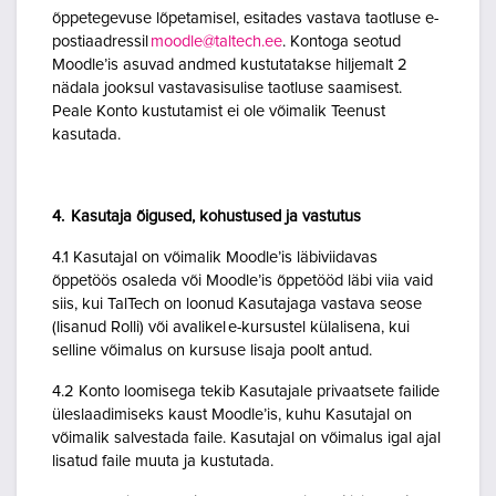
õppetegevuse lõpetamisel, esitades vastava taotluse e-
postiaadressil
moodle@taltech.ee
. Kontoga seotud
Moodle’is asuvad andmed kustutatakse hiljemalt 2
nädala jooksul vastavasisulise taotluse saamisest.
Peale Konto kustutamist ei ole võimalik Teenust
kasutada.
4. Kasutaja õigused, kohustused ja vastutus
4.1 Kasutajal on võimalik Moodle’is läbiviidavas
õppetöös osaleda või Moodle’is õppetööd läbi viia vaid
siis, kui TalTech on loonud Kasutajaga vastava seose
(lisanud Rolli) või avalikel e-kursustel külalisena, kui
selline võimalus on kursuse lisaja poolt antud.
4.2 Konto loomisega tekib Kasutajale privaatsete failide
üleslaadimiseks kaust Moodle’is, kuhu Kasutajal on
võimalik salvestada faile. Kasutajal on võimalus igal ajal
lisatud faile muuta ja kustutada.