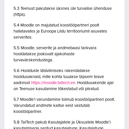
5.3 Teenust pakutakse üksnes üle turvalise ühenduse
(https).
5.4 Moodle on majutatud koostööpartneri poolt
hallatavates ja Euroopa Liidu territooriumil asuvates
serverites.
5.5 Moodle, serverite ja andmebaasi tarkvara
hooldatakse jooksvalt ajakohaste
turvavärskendustega.
5.6 Hoolduste läbiviimiseks rakendatakse
hooldusaknaid, mille kohta tuuakse täpsem teave
aadressil
https://moodle.taltech.ee
. Hooldusakende ajal
on Teenuse kasutamine tõkestatud või piiratud.
5.7 Moodle’i varundamine toimub koostööpartneri poolt.
Varundatud andmete kaitse eest vastutab
koostööpartner.
5.8 TalTech pakub Kasutajatele ja Üksustele Moodle’i
kasutamisega seotud kasutajatuge. Kasutajatuge