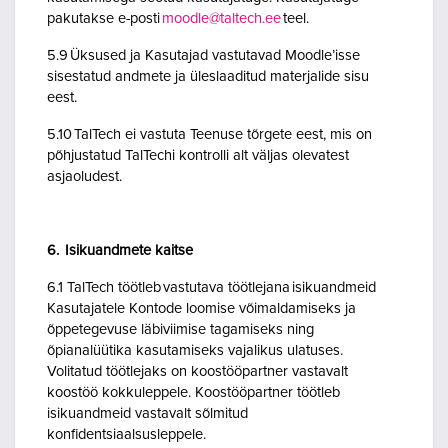
pakutakse e-posti
moodle@taltech.ee
teel.
5.9 Üksused ja Kasutajad vastutavad Moodle’isse
sisestatud andmete ja üleslaaditud materjalide sisu
eest.
5.10 TalTech ei vastuta Teenuse tõrgete eest, mis on
põhjustatud TalTechi kontrolli alt väljas olevatest
asjaoludest.
6. Isikuandmete kaitse
6.1 TalTech töötleb vastutava töötlejana isikuandmeid
Kasutajatele Kontode loomise võimaldamiseks ja
õppetegevuse läbiviimise tagamiseks ning
õpianalüütika kasutamiseks vajalikus ulatuses.
Volitatud töötlejaks on koostööpartner vastavalt
koostöö kokkuleppele. Koostööpartner töötleb
isikuandmeid vastavalt sõlmitud
konfidentsiaalsusleppele.