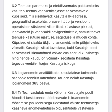
6.2 Teenuse paremaks ja efektiivsemaks pakkumiseks
kasutab Teenus veebilehitsejasse salvestatavaid
küpsiseid, mis sisaldavad: Kasutaja IP-aadressi,
geograafilist asukohta, brauseri tüüpi ja versiooni,
operatsioonisüsteemi, viiteallikat, külastuse pikkust,
lehevaateid ja veebisaidi navigeerimisteid, samuti teavet
teenuse kasutuse ajastuse, sageduse ja mudeli kohta.
Küpsised ei sisalda üldjuhul andmeid, mille põhjal oleks
võimalik Kasutaja isikut tuvastada, kuid Kasutaja poolt
salvestatud isikuandmed võivad olla seotud küpsistega
ning nende kaudu on võimalik seostada Kasutaja
tegevus veebilehitsejas Kasutaja isikuga.
6.3 Logiandmete analüütikaks kasutatakse kolmanda
osapoole tehnilist lahendust. TalTech hoiab Kasutaja
logiandmeid 365 päeva.
6.4 TalTech vastutab enda või oma Kasutajate poolt
Moodle’i keskkonnas töödeldavate isikuandmete
töötlemise (sh Teenusega liidestatud väliste teenustega
kaasneva andmevahetuse) õigusaktidele vastavuse