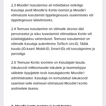
2.3 Moodle’i kasutamise all mõeldakse eelkõige
Kasutaja poolt Moodle’is Konto loomist ja Moodle’i
võimaluste kasutamist õppetegevuses osalemiseks või
õppetegevuse läbiviimiseks.
2.4 Teenuse kasutamine on võimalik üksnes läbi
personaalse ja isiku tuvastamist võimaldava Konto või
külalisligipääsu vahendusel. Teenuse kasutamisel on
võimalik Kasutaja autentimine TalTech Uni-ID, TARA
kaudu (ID-kaart, Mobiil-ID, Smart-ID) või kasutajanime ja
parooliga.
2.5 Teenuse Konto loomine on Kasutajale tasuta.
Isikukoodi mitteomavate isikutele ja tasemeõppe
välistele õppijatele loob kasutajakonto Moodle’i
administraator. Kasutaja on kohustatud isikukoodi
saamisel selle esimesel võimalusel Moodle’i konto
andmetele lisama.