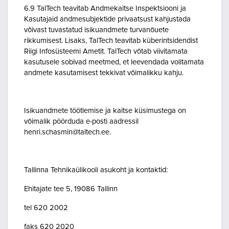
6.9 TalTech teavitab Andmekaitse Inspektsiooni ja
Kasutajaid andmesubjektide privaatsust kahjustada
võivast tuvastatud isikuandmete turvanõuete
rikkumisest. Lisaks, TalTech teavitab küberintsidendist
Riigi Infosüsteemi Ametit. TalTech võtab viivitamata
kasutusele sobivad meetmed, et leevendada volitamata
andmete kasutamisest tekkivat võimalikku kahju.
Isikuandmete töötlemise ja kaitse küsimustega on
võimalik pöörduda e-posti aadressil
henri.schasmin@taltech.ee.
Tallinna Tehnikaülikooli asukoht ja kontaktid:
Ehitajate tee 5, 19086 Tallinn
tel 620 2002
faks 620 2020