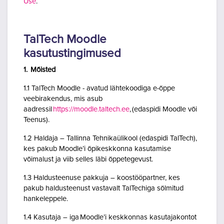
Use
.
TalTech Moodle
kasutustingimused
1. Mõisted
1.1 TalTech Moodle - avatud lähtekoodiga e-õppe
veebirakendus, mis asub
aadressil
https://moodle.taltech.ee
, (edaspidi Moodle või
Teenus).
1.2 Haldaja – Tallinna Tehnikaülikool (edaspidi TalTech),
kes pakub Moodle’i õpikeskkonna kasutamise
võimalust ja viib selles läbi õppetegevust.
1.3 Haldusteenuse pakkuja – koostööpartner, kes
pakub haldusteenust vastavalt TalTechiga sõlmitud
hankeleppele.
1.4 Kasutaja – iga Moodle’i keskkonnas kasutajakontot