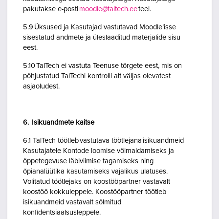
pakutakse e-posti
moodle@taltech.ee
teel.
5.9 Üksused ja Kasutajad vastutavad Moodle’isse
sisestatud andmete ja üleslaaditud materjalide sisu
eest.
5.10 TalTech ei vastuta Teenuse tõrgete eest, mis on
põhjustatud TalTechi kontrolli alt väljas olevatest
asjaoludest.
6. Isikuandmete kaitse
6.1 TalTech töötleb vastutava töötlejana isikuandmeid
Kasutajatele Kontode loomise võimaldamiseks ja
õppetegevuse läbiviimise tagamiseks ning
õpianalüütika kasutamiseks vajalikus ulatuses.
Volitatud töötlejaks on koostööpartner vastavalt
koostöö kokkuleppele. Koostööpartner töötleb
isikuandmeid vastavalt sõlmitud
konfidentsiaalsusleppele.