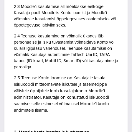
2.3 Moodle’i kasutamise all mõeldakse eelkõige
Kasutaja poolt Moodle’is Konto loomist ja Moodle’i
võimaluste kasutamist õppetegevuses osalemiseks või
õppetegevuse läbiviimiseks.
2.4 Teenuse kasutamine on võimalik üksnes läbi
personaalse ja isiku tuvastamist võimaldava Konto või
külalisligipääsu vahendusel. Teenuse kasutamisel on
võimalik Kasutaja autentimine TalTech Uni-ID, TARA
kaudu (ID-kaart, Mobiil-ID, Smart-ID) või kasutajanime ja
parooliga.
2.5 Teenuse Konto loomine on Kasutajale tasuta.
Isikukoodi mitteomavate isikutele ja tasemeõppe
välistele õppijatele loob kasutajakonto Moodle’i
administraator. Kasutaja on kohustatud isikukoodi
saamisel selle esimesel võimalusel Moodle’i konto
andmetele lisama.