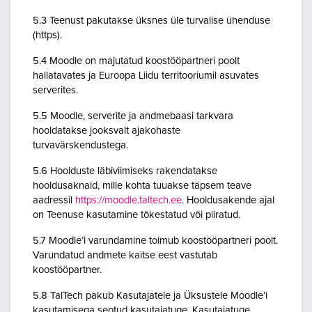
5.3 Teenust pakutakse üksnes üle turvalise ühenduse
(https).
5.4 Moodle on majutatud koostööpartneri poolt
hallatavates ja Euroopa Liidu territooriumil asuvates
serverites.
5.5 Moodle, serverite ja andmebaasi tarkvara
hooldatakse jooksvalt ajakohaste
turvavärskendustega.
5.6 Hoolduste läbiviimiseks rakendatakse
hooldusaknaid, mille kohta tuuakse täpsem teave
aadressil
https://moodle.taltech.ee
. Hooldusakende ajal
on Teenuse kasutamine tõkestatud või piiratud.
5.7 Moodle’i varundamine toimub koostööpartneri poolt.
Varundatud andmete kaitse eest vastutab
koostööpartner.
5.8 TalTech pakub Kasutajatele ja Üksustele Moodle’i
kasutamisega seotud kasutajatuge. Kasutajatuge