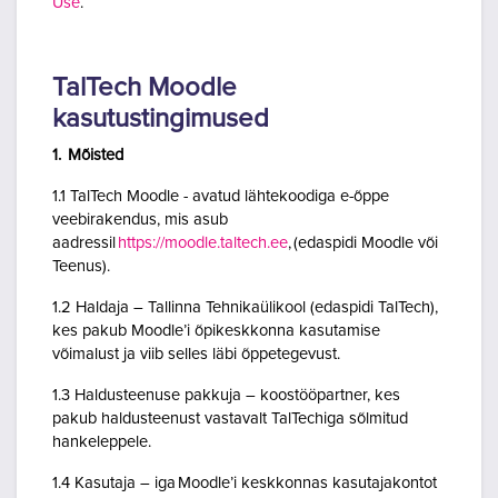
Use
.
TalTech Moodle
kasutustingimused
1. Mõisted
1.1 TalTech Moodle - avatud lähtekoodiga e-õppe
veebirakendus, mis asub
aadressil
https://moodle.taltech.ee
, (edaspidi Moodle või
Teenus).
1.2 Haldaja – Tallinna Tehnikaülikool (edaspidi TalTech),
kes pakub Moodle’i õpikeskkonna kasutamise
võimalust ja viib selles läbi õppetegevust.
1.3 Haldusteenuse pakkuja – koostööpartner, kes
pakub haldusteenust vastavalt TalTechiga sõlmitud
hankeleppele.
1.4 Kasutaja – iga Moodle’i keskkonnas kasutajakontot