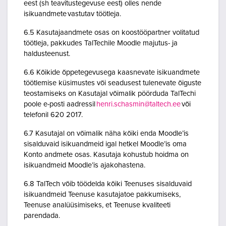
eest (sh teavitustegevuse eest) olles nende
isikuandmete vastutav töötleja.
6.5 Kasutajaandmete osas on koostööpartner volitatud
töötleja, pakkudes TalTechile Moodle majutus- ja
haldusteenust.
6.6 Kõikide õppetegevusega kaasnevate isikuandmete
töötlemise küsimustes või seadusest tulenevate õiguste
teostamiseks on Kasutajal võimalik pöörduda TalTechi
poole e-posti aadressil
henri.schasmin@taltech.ee
või
telefonil 620 2017.
6.7 Kasutajal on võimalik näha kõiki enda Moodle’is
sisalduvaid isikuandmeid igal hetkel Moodle’is oma
Konto andmete osas. Kasutaja kohustub hoidma on
isikuandmeid Moodle’is ajakohastena.
6.8 TalTech võib töödelda kõiki Teenuses sisalduvaid
isikuandmeid Teenuse kasutajatoe pakkumiseks,
Teenuse analüüsimiseks, et Teenuse kvaliteeti
parendada.