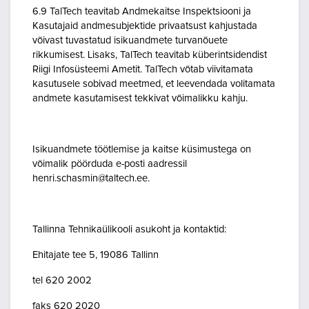
6.9 TalTech teavitab Andmekaitse Inspektsiooni ja
Kasutajaid andmesubjektide privaatsust kahjustada
võivast tuvastatud isikuandmete turvanõuete
rikkumisest. Lisaks, TalTech teavitab küberintsidendist
Riigi Infosüsteemi Ametit. TalTech võtab viivitamata
kasutusele sobivad meetmed, et leevendada volitamata
andmete kasutamisest tekkivat võimalikku kahju.
Isikuandmete töötlemise ja kaitse küsimustega on
võimalik pöörduda e-posti aadressil
henri.schasmin@taltech.ee.
Tallinna Tehnikaülikooli asukoht ja kontaktid:
Ehitajate tee 5, 19086 Tallinn
tel 620 2002
faks 620 2020