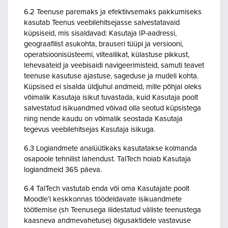
6.2 Teenuse paremaks ja efektiivsemaks pakkumiseks
kasutab Teenus veebilehitsejasse salvestatavaid
küpsiseid, mis sisaldavad: Kasutaja IP-aadressi,
geograafilist asukohta, brauseri tüüpi ja versiooni,
operatsioonisüsteemi, viiteallikat, külastuse pikkust,
lehevaateid ja veebisaidi navigeerimisteid, samuti teavet
teenuse kasutuse ajastuse, sageduse ja mudeli kohta.
Küpsised ei sisalda üldjuhul andmeid, mille põhjal oleks
võimalik Kasutaja isikut tuvastada, kuid Kasutaja poolt
salvestatud isikuandmed võivad olla seotud küpsistega
ning nende kaudu on võimalik seostada Kasutaja
tegevus veebilehitsejas Kasutaja isikuga.
6.3 Logiandmete analüütikaks kasutatakse kolmanda
osapoole tehnilist lahendust. TalTech hoiab Kasutaja
logiandmeid 365 päeva.
6.4 TalTech vastutab enda või oma Kasutajate poolt
Moodle’i keskkonnas töödeldavate isikuandmete
töötlemise (sh Teenusega liidestatud väliste teenustega
kaasneva andmevahetuse) õigusaktidele vastavuse