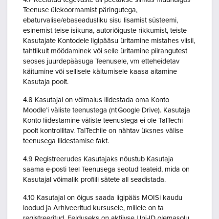
Teenuse ülekoormamist päringutega,
ebaturvalise/ebaseadusliku sisu lisamist süsteemi,
esinemist teise isikuna, autoriõiguste rikkumist, teiste
Kasutajate Kontodele ligipääsu üritamine mistahes viisil,
tahtlikult möödaminek või selle üritamine piirangutest
seoses juurdepääsuga Teenusele, vm etteheidetav
käitumine või sellisele käitumisele kaasa aitamine
Kasutaja poolt.
4.8 Kasutajal on võimalus liidestada oma Konto
Moodle’i väliste teenustega (nt Google Drive). Kasutaja
Konto liidestamine väliste teenustega ei ole TalTechi
poolt kontrollitav. TalTechile on nähtav üksnes välise
teenusega liidestamise fakt.
4.9 Registreerudes Kasutajaks nõustub Kasutaja
saama e-posti teel Teenusega seotud teateid, mida on
Kasutajal võimalik profiili sätete all seadistada.
4.10 Kasutajal on õigus saada ligipääs MOISi kaudu
loodud ja Arhiveeritud kursusele, millele on ta
registreeritud. Eelduseks on aktiivse Uni-ID olemasolu