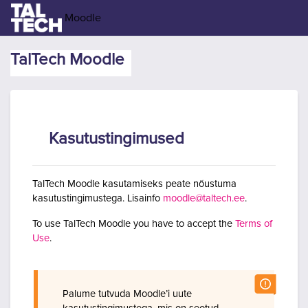
Jäta vahele peasisuni
Moodle
TalTech Moodle
Kasutustingimused
TalTech Moodle kasutamiseks peate nõustuma
kasutustingimustega. Lisainfo
moodle@taltech.ee
.
To use TalTech Moodle you have to accept the
Terms of
Use
.
Palume tutvuda Moodle’i uute