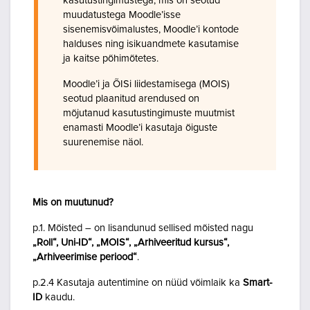
kasutustingimustega, mis on seotud
muudatustega Moodle’isse
sisenemisvõimalustes, Moodle’i kontode
halduses ning isikuandmete kasutamise
ja kaitse põhimõtetes.
Moodle’i ja ÕISi liidestamisega (MOIS)
seotud plaanitud arendused on
mõjutanud kasutustingimuste muutmist
enamasti Moodle’i kasutaja õiguste
suurenemise näol.
Mis on muutunud?
p.1. Mõisted – on lisandunud sellised mõisted nagu
„Roll“, Uni-ID“, „MOIS“, „Arhiveeritud kursus“,
„Arhiveerimise periood“
.
p.2.4 Kasutaja autentimine on nüüd võimlaik ka
Smart-
ID
kaudu.