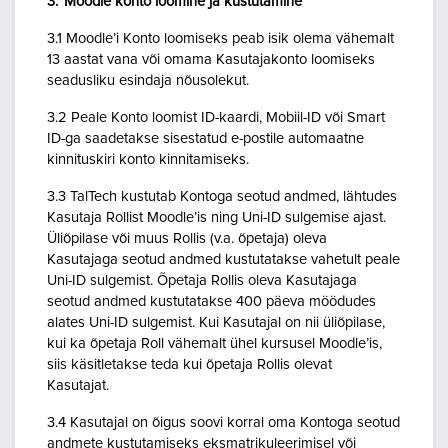
3. Moodle konto loomine ja kustutamine
3.1 Moodle’i Konto loomiseks peab isik olema vähemalt
13 aastat vana või omama Kasutajakonto loomiseks
seadusliku esindaja nõusolekut.
3.2 Peale Konto loomist ID-kaardi, Mobiil-ID või Smart
ID-ga saadetakse sisestatud e-postile automaatne
kinnituskiri konto kinnitamiseks.
3.3 TalTech kustutab Kontoga seotud andmed, lähtudes
Kasutaja Rollist Moodle’is ning Uni-ID sulgemise ajast.
Üliõpilase või muus Rollis (v.a. õpetaja) oleva
Kasutajaga seotud andmed kustutatakse vahetult peale
Uni-ID sulgemist. Õpetaja Rollis oleva Kasutajaga
seotud andmed kustutatakse 400 päeva möödudes
alates Uni-ID sulgemist. Kui Kasutajal on nii üliõpilase,
kui ka õpetaja Roll vähemalt ühel kursusel Moodle’is,
siis käsitletakse teda kui õpetaja Rollis olevat
Kasutajat.
3.4 Kasutajal on õigus soovi korral oma Kontoga seotud
andmete kustutamiseks eksmatrikuleerimisel või