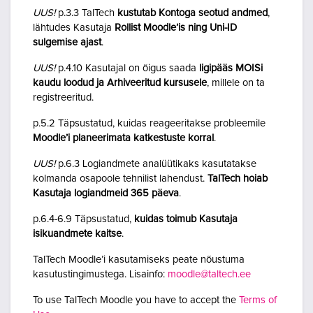
UUS!
p.3.3 TalTech
kustutab Kontoga seotud andmed
,
lähtudes Kasutaja
Rollist Moodle’is ning Uni-ID
sulgemise ajast
.
UUS!
p.4.10 Kasutajal on õigus saada
ligipääs MOISi
kaudu loodud ja Arhiveeritud kursusele
, millele on ta
registreeritud.
p.5.2 Täpsustatud, kuidas reageeritakse probleemile
Moodle’i planeerimata katkestuste korral
.
UUS!
p.6.3 Logiandmete analüütikaks kasutatakse
kolmanda osapoole tehnilist lahendust.
TalTech hoiab
Kasutaja logiandmeid 365 päeva
.
p.6.4-6.9 Täpsustatud,
kuidas toimub Kasutaja
isikuandmete kaitse
.
TalTech Moodle’i kasutamiseks peate nõustuma
kasutustingimustega. Lisainfo:
moodle@taltech.ee
To use TalTech Moodle you have to accept the
Terms of