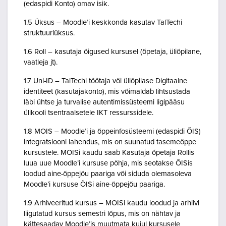
(edaspidi Konto) omav isik.
1.5 Üksus – Moodle’i keskkonda kasutav TalTechi
struktuuriüksus.
1.6 Roll – kasutaja õigused kursusel (õpetaja, üliõpilane,
vaatleja jt).
1.7 Uni-ID – TalTechi töötaja või üliõpilase Digitaalne
identiteet (kasutajakonto), mis võimaldab lihtsustada
läbi ühtse ja turvalise autentimissüsteemi ligipääsu
ülikooli tsentraalsetele IKT ressurssidele.
1.8 MOIS – Moodle’i ja õppeinfosüsteemi (edaspidi ÕIS)
integratsiooni lahendus, mis on suunatud tasemeõppe
kursustele. MOISi kaudu saab Kasutaja õpetaja Rollis
luua uue Moodle’i kursuse põhja, mis seotakse ÕISis
loodud aine-õppejõu paariga või siduda olemasoleva
Moodle’i kursuse ÕISi aine-õppejõu paariga.
1.9 Arhiveeritud kursus – MOISi kaudu loodud ja arhiivi
liigutatud kursus semestri lõpus, mis on nähtav ja
kättesaadav Moodle’is muutmata kujul kursusele