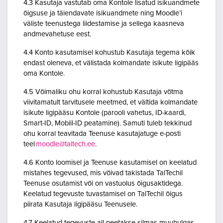
4.3 Kasutaja vastutab oma Kontole lisatud isikuandmete
õigsuse ja täiendavate isikuandmete ning Moodle’i
väliste teenustega liidestamise ja sellega kaasneva
andmevahetuse eest.
4.4 Konto kasutamisel kohustub Kasutaja tegema kõik
endast oleneva, et välistada kolmandate isikute ligipääs
oma Kontole.
4.5 Võimaliku ohu korral kohustub Kasutaja võtma
viivitamatult tarvitusele meetmed, et vältida kolmandate
isikute ligipääsu Kontole (parooli vahetus, ID-kaardi,
Smart-ID, Mobiil-ID peatamine). Samuti tuleb tekkinud
ohu korral teavitada Teenuse kasutajatuge e-posti
teel
moodle@taltech.ee
.
4.6 Konto loomisel ja Teenuse kasutamisel on keelatud
mistahes tegevused, mis võivad takistada TalTechil
Teenuse osutamist või on vastuolus õigusaktidega.
Keelatud tegevuste tuvastamisel on TalTechil õigus
piirata Kasutaja ligipääsu Teenusele.
4.7 Keelatud tegevuste all peetakse silmas muuhulgas