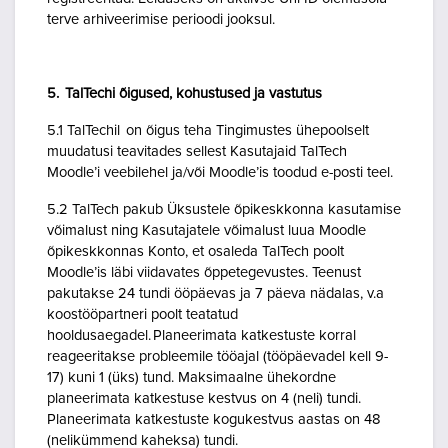
terve arhiveerimise perioodi jooksul.
5. TalTechi õigused, kohustused ja vastutus
5.1 TalTechil on õigus teha Tingimustes ühepoolselt
muudatusi teavitades sellest Kasutajaid TalTech
Moodle’i veebilehel ja/või Moodle’is toodud e-posti teel.
5.2 TalTech pakub Üksustele õpikeskkonna kasutamise
võimalust ning Kasutajatele võimalust luua Moodle
õpikeskkonnas Konto, et osaleda TalTech poolt
Moodle’is läbi viidavates õppetegevustes. Teenust
pakutakse 24 tundi ööpäevas ja 7 päeva nädalas, v.a
koostööpartneri poolt teatatud
hooldusaegadel. Planeerimata katkestuste korral
reageeritakse probleemile tööajal (tööpäevadel kell 9-
17) kuni 1 (üks) tund. Maksimaalne ühekordne
planeerimata katkestuse kestvus on 4 (neli) tundi.
Planeerimata katkestuste kogukestvus aastas on 48
(nelikümmend kaheksa) tundi.