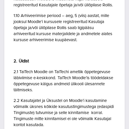
registreeritud Kasutajale õpetaja ja/või üliõpilase Rollis.
1.10 Arhiveerimise periood – aeg, 5 (viis) aastat, mille
jooksul Moodle’i kursusele registreeritud Kasutaja
õpetaja ja/või üliõpilase Rollis saab ligipääsu
arhiveeritud kursuse materjalidele ja andmetele alates
kursuse arhiveerimise kuupäevast.
2. Üldist
2.1 TalTech Moodle on TalTechi ametlik õppetegevuse
läbiviimise e-keskkond. TalTech Moodle’is töödeldakse
õppetegevuse käigus andmeid ülikooli ülesannete
täitmiseks.
2.2 Kasutajatel ja Üksustel on Moodle’i kasutamine
võimalik üksnes kõikide kasutustingimustega (edaspidi
Tingimuste) tutvumise ja selle kinnitamise korral.
Tingimuste mitte kinnitamisel ei ole võimalik Kasutajal
kontot kasutada.