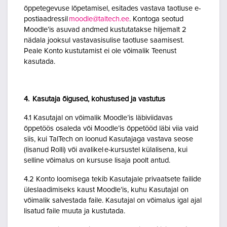
õppetegevuse lõpetamisel, esitades vastava taotluse e-
postiaadressil
moodle@taltech.ee
. Kontoga seotud
Moodle’is asuvad andmed kustutatakse hiljemalt 2
nädala jooksul vastavasisulise taotluse saamisest.
Peale Konto kustutamist ei ole võimalik Teenust
kasutada.
4. Kasutaja õigused, kohustused ja vastutus
4.1 Kasutajal on võimalik Moodle’is läbiviidavas
õppetöös osaleda või Moodle’is õppetööd läbi viia vaid
siis, kui TalTech on loonud Kasutajaga vastava seose
(lisanud Rolli) või avalikel e-kursustel külalisena, kui
selline võimalus on kursuse lisaja poolt antud.
4.2 Konto loomisega tekib Kasutajale privaatsete failide
üleslaadimiseks kaust Moodle’is, kuhu Kasutajal on
võimalik salvestada faile. Kasutajal on võimalus igal ajal
lisatud faile muuta ja kustutada.