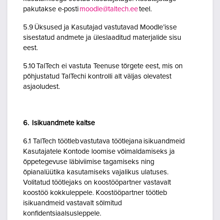
pakutakse e-posti
moodle@taltech.ee
teel.
5.9 Üksused ja Kasutajad vastutavad Moodle’isse
sisestatud andmete ja üleslaaditud materjalide sisu
eest.
5.10 TalTech ei vastuta Teenuse tõrgete eest, mis on
põhjustatud TalTechi kontrolli alt väljas olevatest
asjaoludest.
6. Isikuandmete kaitse
6.1 TalTech töötleb vastutava töötlejana isikuandmeid
Kasutajatele Kontode loomise võimaldamiseks ja
õppetegevuse läbiviimise tagamiseks ning
õpianalüütika kasutamiseks vajalikus ulatuses.
Volitatud töötlejaks on koostööpartner vastavalt
koostöö kokkuleppele. Koostööpartner töötleb
isikuandmeid vastavalt sõlmitud
konfidentsiaalsusleppele.