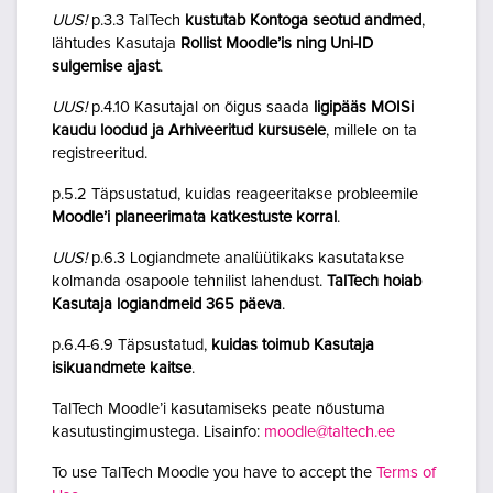
UUS!
p.3.3 TalTech
kustutab Kontoga seotud andmed
,
lähtudes Kasutaja
Rollist Moodle’is ning Uni-ID
sulgemise ajast
.
UUS!
p.4.10 Kasutajal on õigus saada
ligipääs MOISi
kaudu loodud ja Arhiveeritud kursusele
, millele on ta
registreeritud.
p.5.2 Täpsustatud, kuidas reageeritakse probleemile
Moodle’i planeerimata katkestuste korral
.
UUS!
p.6.3 Logiandmete analüütikaks kasutatakse
kolmanda osapoole tehnilist lahendust.
TalTech hoiab
Kasutaja logiandmeid 365 päeva
.
p.6.4-6.9 Täpsustatud,
kuidas toimub Kasutaja
isikuandmete kaitse
.
TalTech Moodle’i kasutamiseks peate nõustuma
kasutustingimustega. Lisainfo:
moodle@taltech.ee
To use TalTech Moodle you have to accept the
Terms of