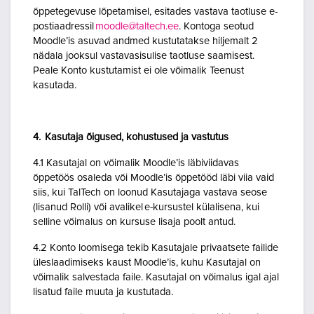
õppetegevuse lõpetamisel, esitades vastava taotluse e-
postiaadressil
moodle@taltech.ee
. Kontoga seotud
Moodle’is asuvad andmed kustutatakse hiljemalt 2
nädala jooksul vastavasisulise taotluse saamisest.
Peale Konto kustutamist ei ole võimalik Teenust
kasutada.
4. Kasutaja õigused, kohustused ja vastutus
4.1 Kasutajal on võimalik Moodle’is läbiviidavas
õppetöös osaleda või Moodle’is õppetööd läbi viia vaid
siis, kui TalTech on loonud Kasutajaga vastava seose
(lisanud Rolli) või avalikel e-kursustel külalisena, kui
selline võimalus on kursuse lisaja poolt antud.
4.2 Konto loomisega tekib Kasutajale privaatsete failide
üleslaadimiseks kaust Moodle’is, kuhu Kasutajal on
võimalik salvestada faile. Kasutajal on võimalus igal ajal
lisatud faile muuta ja kustutada.