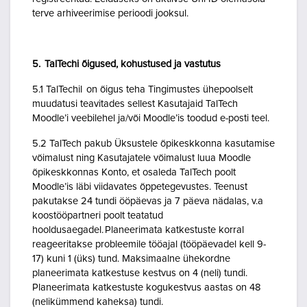
terve arhiveerimise perioodi jooksul.
5. TalTechi õigused, kohustused ja vastutus
5.1 TalTechil on õigus teha Tingimustes ühepoolselt
muudatusi teavitades sellest Kasutajaid TalTech
Moodle’i veebilehel ja/või Moodle’is toodud e-posti teel.
5.2 TalTech pakub Üksustele õpikeskkonna kasutamise
võimalust ning Kasutajatele võimalust luua Moodle
õpikeskkonnas Konto, et osaleda TalTech poolt
Moodle’is läbi viidavates õppetegevustes. Teenust
pakutakse 24 tundi ööpäevas ja 7 päeva nädalas, v.a
koostööpartneri poolt teatatud
hooldusaegadel. Planeerimata katkestuste korral
reageeritakse probleemile tööajal (tööpäevadel kell 9-
17) kuni 1 (üks) tund. Maksimaalne ühekordne
planeerimata katkestuse kestvus on 4 (neli) tundi.
Planeerimata katkestuste kogukestvus aastas on 48
(nelikümmend kaheksa) tundi.