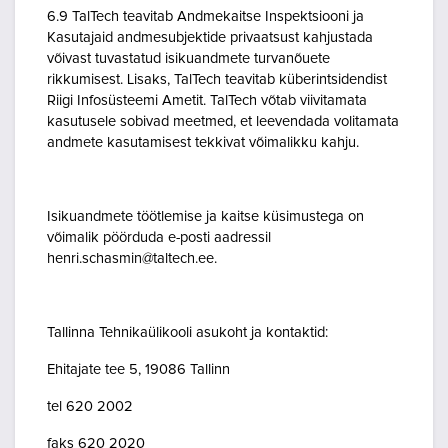
6.9 TalTech teavitab Andmekaitse Inspektsiooni ja
Kasutajaid andmesubjektide privaatsust kahjustada
võivast tuvastatud isikuandmete turvanõuete
rikkumisest. Lisaks, TalTech teavitab küberintsidendist
Riigi Infosüsteemi Ametit. TalTech võtab viivitamata
kasutusele sobivad meetmed, et leevendada volitamata
andmete kasutamisest tekkivat võimalikku kahju.
Isikuandmete töötlemise ja kaitse küsimustega on
võimalik pöörduda e-posti aadressil
henri.schasmin@taltech.ee.
Tallinna Tehnikaülikooli asukoht ja kontaktid:
Ehitajate tee 5, 19086 Tallinn
tel 620 2002
faks 620 2020