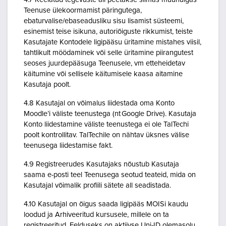
Teenuse ülekoormamist päringutega,
ebaturvalise/ebaseadusliku sisu lisamist süsteemi,
esinemist teise isikuna, autoriõiguste rikkumist, teiste
Kasutajate Kontodele ligipääsu üritamine mistahes viisil,
tahtlikult möödaminek või selle üritamine piirangutest
seoses juurdepääsuga Teenusele, vm etteheidetav
käitumine või sellisele käitumisele kaasa aitamine
Kasutaja poolt.
4.8 Kasutajal on võimalus liidestada oma Konto
Moodle’i väliste teenustega (nt Google Drive). Kasutaja
Konto liidestamine väliste teenustega ei ole TalTechi
poolt kontrollitav. TalTechile on nähtav üksnes välise
teenusega liidestamise fakt.
4.9 Registreerudes Kasutajaks nõustub Kasutaja
saama e-posti teel Teenusega seotud teateid, mida on
Kasutajal võimalik profiili sätete all seadistada.
4.10 Kasutajal on õigus saada ligipääs MOISi kaudu
loodud ja Arhiveeritud kursusele, millele on ta
registreeritud. Eelduseks on aktiivse Uni-ID olemasolu