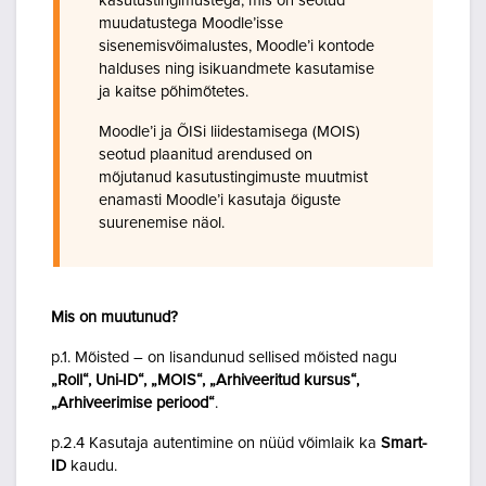
kasutustingimustega, mis on seotud
muudatustega Moodle’isse
sisenemisvõimalustes, Moodle’i kontode
halduses ning isikuandmete kasutamise
ja kaitse põhimõtetes.
Moodle’i ja ÕISi liidestamisega (MOIS)
seotud plaanitud arendused on
mõjutanud kasutustingimuste muutmist
enamasti Moodle’i kasutaja õiguste
suurenemise näol.
Mis on muutunud?
p.1. Mõisted – on lisandunud sellised mõisted nagu
„Roll“, Uni-ID“, „MOIS“, „Arhiveeritud kursus“,
„Arhiveerimise periood“
.
p.2.4 Kasutaja autentimine on nüüd võimlaik ka
Smart-
ID
kaudu.