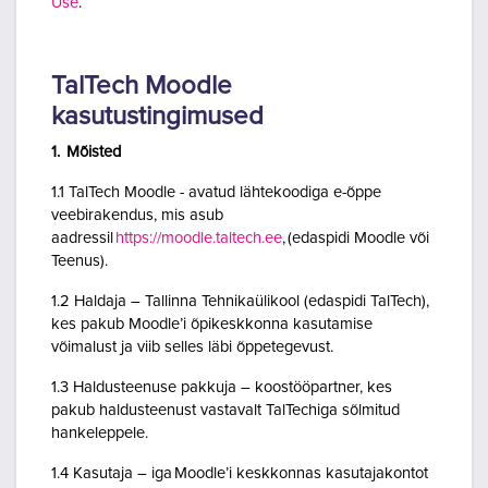
Use
.
TalTech Moodle
kasutustingimused
1. Mõisted
1.1 TalTech Moodle - avatud lähtekoodiga e-õppe
veebirakendus, mis asub
aadressil
https://moodle.taltech.ee
, (edaspidi Moodle või
Teenus).
1.2 Haldaja – Tallinna Tehnikaülikool (edaspidi TalTech),
kes pakub Moodle’i õpikeskkonna kasutamise
võimalust ja viib selles läbi õppetegevust.
1.3 Haldusteenuse pakkuja – koostööpartner, kes
pakub haldusteenust vastavalt TalTechiga sõlmitud
hankeleppele.
1.4 Kasutaja – iga Moodle’i keskkonnas kasutajakontot