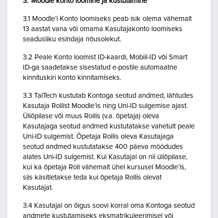
3. Moodle konto loomine ja kustutamine
3.1 Moodle’i Konto loomiseks peab isik olema vähemalt
13 aastat vana või omama Kasutajakonto loomiseks
seadusliku esindaja nõusolekut.
3.2 Peale Konto loomist ID-kaardi, Mobiil-ID või Smart
ID-ga saadetakse sisestatud e-postile automaatne
kinnituskiri konto kinnitamiseks.
3.3 TalTech kustutab Kontoga seotud andmed, lähtudes
Kasutaja Rollist Moodle’is ning Uni-ID sulgemise ajast.
Üliõpilase või muus Rollis (v.a. õpetaja) oleva
Kasutajaga seotud andmed kustutatakse vahetult peale
Uni-ID sulgemist. Õpetaja Rollis oleva Kasutajaga
seotud andmed kustutatakse 400 päeva möödudes
alates Uni-ID sulgemist. Kui Kasutajal on nii üliõpilase,
kui ka õpetaja Roll vähemalt ühel kursusel Moodle’is,
siis käsitletakse teda kui õpetaja Rollis olevat
Kasutajat.
3.4 Kasutajal on õigus soovi korral oma Kontoga seotud
andmete kustutamiseks eksmatrikuleerimisel või