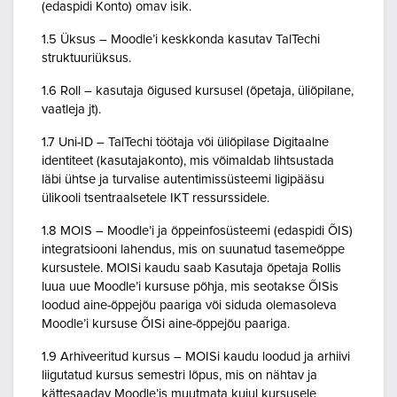
(edaspidi Konto) omav isik.
1.5 Üksus – Moodle’i keskkonda kasutav TalTechi
struktuuriüksus.
1.6 Roll – kasutaja õigused kursusel (õpetaja, üliõpilane,
vaatleja jt).
1.7 Uni-ID – TalTechi töötaja või üliõpilase Digitaalne
identiteet (kasutajakonto), mis võimaldab lihtsustada
läbi ühtse ja turvalise autentimissüsteemi ligipääsu
ülikooli tsentraalsetele IKT ressurssidele.
1.8 MOIS – Moodle’i ja õppeinfosüsteemi (edaspidi ÕIS)
integratsiooni lahendus, mis on suunatud tasemeõppe
kursustele. MOISi kaudu saab Kasutaja õpetaja Rollis
luua uue Moodle’i kursuse põhja, mis seotakse ÕISis
loodud aine-õppejõu paariga või siduda olemasoleva
Moodle’i kursuse ÕISi aine-õppejõu paariga.
1.9 Arhiveeritud kursus – MOISi kaudu loodud ja arhiivi
liigutatud kursus semestri lõpus, mis on nähtav ja
kättesaadav Moodle’is muutmata kujul kursusele