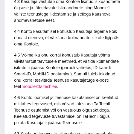
4.3 Kasutaja vastutab oma Kontole lisatud isikuandmete
õigsuse ja täiendavate isikuandmete ning Moodle’i
väliste teenustega liidestamise ja sellega kaasneva
andmevahetuse eest.
4.4 Konto kasutamisel kohustub Kasutaja tegema kõik
endast oleneva, et välistada kolmandate isikute ligipääs
oma Kontole.
4.5 Võimaliku ohu korral kohustub Kasutaja võtma
viivitamatult tarvitusele meetmed, et vältida kolmandate
isikute ligipääsu Kontole (parooli vahetus, ID-kaardi,
Smart-ID, Mobiil-ID peatamine). Samuti tuleb tekkinud
ohu korral teavitada Teenuse kasutajatuge e-posti
teel
moodle@taltech.ee
.
4.6 Konto loomisel ja Teenuse kasutamisel on keelatud
mistahes tegevused, mis võivad takistada TalTechil
Teenuse osutamist või on vastuolus õigusaktidega.
Keelatud tegevuste tuvastamisel on TalTechil õigus
piirata Kasutaja ligipääsu Teenusele.
4.7 Keelatud tegevuste all peetakse silmas muuhulgas