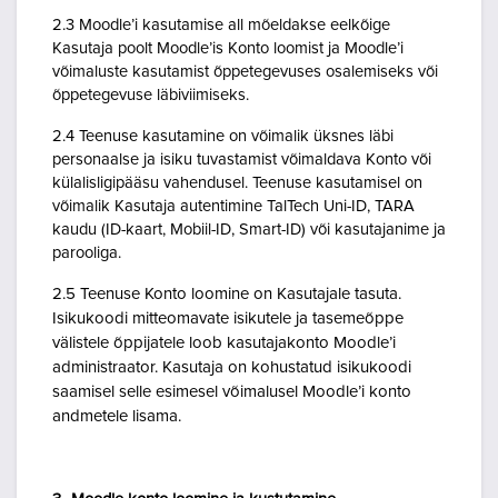
2.3 Moodle’i kasutamise all mõeldakse eelkõige
Kasutaja poolt Moodle’is Konto loomist ja Moodle’i
võimaluste kasutamist õppetegevuses osalemiseks või
õppetegevuse läbiviimiseks.
2.4 Teenuse kasutamine on võimalik üksnes läbi
personaalse ja isiku tuvastamist võimaldava Konto või
külalisligipääsu vahendusel. Teenuse kasutamisel on
võimalik Kasutaja autentimine TalTech Uni-ID, TARA
kaudu (ID-kaart, Mobiil-ID, Smart-ID) või kasutajanime ja
parooliga.
2.5 Teenuse Konto loomine on Kasutajale tasuta.
Isikukoodi mitteomavate isikutele ja tasemeõppe
välistele õppijatele loob kasutajakonto Moodle’i
administraator. Kasutaja on kohustatud isikukoodi
saamisel selle esimesel võimalusel Moodle’i konto
andmetele lisama.