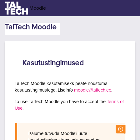
Jäta vahele peasisuni
Moodle
TalTech Moodle
Kasutustingimused
TalTech Moodle kasutamiseks peate nõustuma
kasutustingimustega. Lisainfo
moodle@taltech.ee
.
To use TalTech Moodle you have to accept the
Terms of
Use
.
Palume tutvuda Moodle’i uute