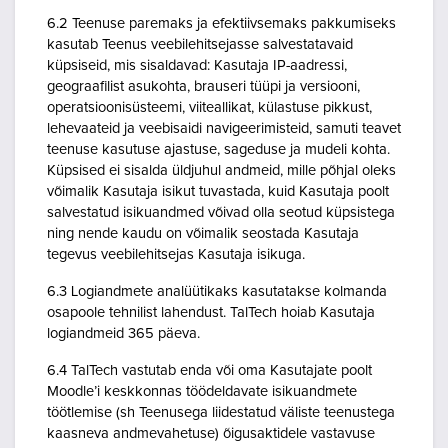
6.2 Teenuse paremaks ja efektiivsemaks pakkumiseks
kasutab Teenus veebilehitsejasse salvestatavaid
küpsiseid, mis sisaldavad: Kasutaja IP-aadressi,
geograafilist asukohta, brauseri tüüpi ja versiooni,
operatsioonisüsteemi, viiteallikat, külastuse pikkust,
lehevaateid ja veebisaidi navigeerimisteid, samuti teavet
teenuse kasutuse ajastuse, sageduse ja mudeli kohta.
Küpsised ei sisalda üldjuhul andmeid, mille põhjal oleks
võimalik Kasutaja isikut tuvastada, kuid Kasutaja poolt
salvestatud isikuandmed võivad olla seotud küpsistega
ning nende kaudu on võimalik seostada Kasutaja
tegevus veebilehitsejas Kasutaja isikuga.
6.3 Logiandmete analüütikaks kasutatakse kolmanda
osapoole tehnilist lahendust. TalTech hoiab Kasutaja
logiandmeid 365 päeva.
6.4 TalTech vastutab enda või oma Kasutajate poolt
Moodle’i keskkonnas töödeldavate isikuandmete
töötlemise (sh Teenusega liidestatud väliste teenustega
kaasneva andmevahetuse) õigusaktidele vastavuse