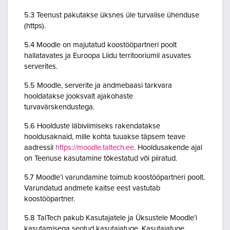
5.3 Teenust pakutakse üksnes üle turvalise ühenduse
(https).
5.4 Moodle on majutatud koostööpartneri poolt
hallatavates ja Euroopa Liidu territooriumil asuvates
serverites.
5.5 Moodle, serverite ja andmebaasi tarkvara
hooldatakse jooksvalt ajakohaste
turvavärskendustega.
5.6 Hoolduste läbiviimiseks rakendatakse
hooldusaknaid, mille kohta tuuakse täpsem teave
aadressil
https://moodle.taltech.ee
. Hooldusakende ajal
on Teenuse kasutamine tõkestatud või piiratud.
5.7 Moodle’i varundamine toimub koostööpartneri poolt.
Varundatud andmete kaitse eest vastutab
koostööpartner.
5.8 TalTech pakub Kasutajatele ja Üksustele Moodle’i
kasutamisega seotud kasutajatuge. Kasutajatuge