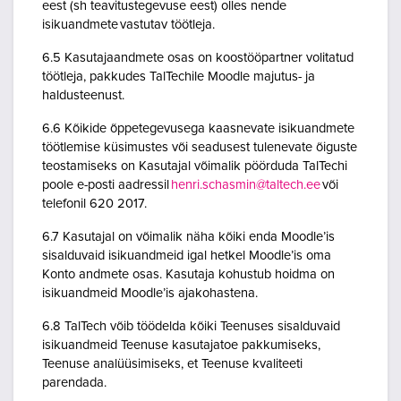
eest (sh teavitustegevuse eest) olles nende
isikuandmete vastutav töötleja.
6.5 Kasutajaandmete osas on koostööpartner volitatud
töötleja, pakkudes TalTechile Moodle majutus- ja
haldusteenust.
6.6 Kõikide õppetegevusega kaasnevate isikuandmete
töötlemise küsimustes või seadusest tulenevate õiguste
teostamiseks on Kasutajal võimalik pöörduda TalTechi
poole e-posti aadressil
henri.schasmin@taltech.ee
või
telefonil 620 2017.
6.7 Kasutajal on võimalik näha kõiki enda Moodle’is
sisalduvaid isikuandmeid igal hetkel Moodle’is oma
Konto andmete osas. Kasutaja kohustub hoidma on
isikuandmeid Moodle’is ajakohastena.
6.8 TalTech võib töödelda kõiki Teenuses sisalduvaid
isikuandmeid Teenuse kasutajatoe pakkumiseks,
Teenuse analüüsimiseks, et Teenuse kvaliteeti
parendada.