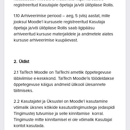
registreeritud Kasutajale õpetaja ja/või üliõpilase Rollis.
1.10 Arhiveerimise periood – aeg, 5 (viis) aastat, mille
jooksul Moodle’i kursusele registreeritud Kasutaja
õpetaja ja/või üliõpilase Rollis saab ligipääsu
arhiveeritud kursuse materjalidele ja andmetele alates
kursuse arhiveerimise kuupäevast.
2. Üldist
2.1 TalTech Moodle on TalTechi ametlik õppetegevuse
läbiviimise e-keskkond. TalTech Moodle’is töödeldakse
õppetegevuse käigus andmeid ülikooli ülesannete
täitmiseks.
2.2 Kasutajatel ja Üksustel on Moodle’i kasutamine
võimalik üksnes kõikide kasutustingimustega (edaspidi
Tingimuste) tutvumise ja selle kinnitamise korral.
Tingimuste mitte kinnitamisel ei ole võimalik Kasutajal
kontot kasutada.