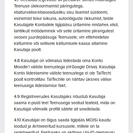
Teenuse ülekoormamist päringutega,
ebaturvalise/ebaseadusliku sisu lisamist süsteemi,
esinemist teise isikuna, autoriõiguste rikkumist, teiste
Kasutajate Kontodele ligipääsu üritamine mistahes viisil,
tahtlikult möödaminek või selle üritamine piirangutest
seoses juurdepääsuga Teenusele, vm etteheidetav
käitumine või sellisele käitumisele kaasa aitamine
Kasutaja poolt.
4.8 Kasutajal on võimalus liidestada oma Konto
Moodle’i väliste teenustega (nt Google Drive). Kasutaja
Konto liidestamine väliste teenustega ei ole TalTechi
poolt kontrollitav. TalTechile on nähtav üksnes välise
teenusega liidestamise fakt.
4.9 Registreerudes Kasutajaks nõustub Kasutaja
saama e-posti teel Teenusega seotud teateid, mida on
Kasutajal võimalik profiili sätete all seadistada.
4.10 Kasutajal on õigus saada ligipääs MOISi kaudu
loodud ja Arhiveeritud kursusele, millele on ta
registreeritud. Eelduseks on aktiivse Uni-ID olemasolu