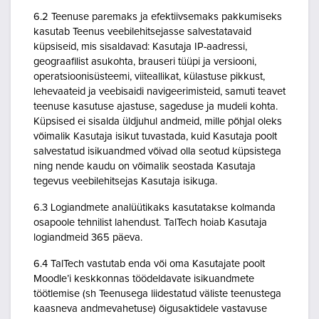
6.2 Teenuse paremaks ja efektiivsemaks pakkumiseks
kasutab Teenus veebilehitsejasse salvestatavaid
küpsiseid, mis sisaldavad: Kasutaja IP-aadressi,
geograafilist asukohta, brauseri tüüpi ja versiooni,
operatsioonisüsteemi, viiteallikat, külastuse pikkust,
lehevaateid ja veebisaidi navigeerimisteid, samuti teavet
teenuse kasutuse ajastuse, sageduse ja mudeli kohta.
Küpsised ei sisalda üldjuhul andmeid, mille põhjal oleks
võimalik Kasutaja isikut tuvastada, kuid Kasutaja poolt
salvestatud isikuandmed võivad olla seotud küpsistega
ning nende kaudu on võimalik seostada Kasutaja
tegevus veebilehitsejas Kasutaja isikuga.
6.3 Logiandmete analüütikaks kasutatakse kolmanda
osapoole tehnilist lahendust. TalTech hoiab Kasutaja
logiandmeid 365 päeva.
6.4 TalTech vastutab enda või oma Kasutajate poolt
Moodle’i keskkonnas töödeldavate isikuandmete
töötlemise (sh Teenusega liidestatud väliste teenustega
kaasneva andmevahetuse) õigusaktidele vastavuse