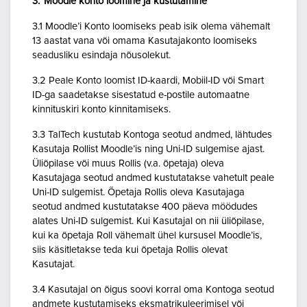
3. Moodle konto loomine ja kustutamine
3.1 Moodle’i Konto loomiseks peab isik olema vähemalt
13 aastat vana või omama Kasutajakonto loomiseks
seadusliku esindaja nõusolekut.
3.2 Peale Konto loomist ID-kaardi, Mobiil-ID või Smart
ID-ga saadetakse sisestatud e-postile automaatne
kinnituskiri konto kinnitamiseks.
3.3 TalTech kustutab Kontoga seotud andmed, lähtudes
Kasutaja Rollist Moodle’is ning Uni-ID sulgemise ajast.
Üliõpilase või muus Rollis (v.a. õpetaja) oleva
Kasutajaga seotud andmed kustutatakse vahetult peale
Uni-ID sulgemist. Õpetaja Rollis oleva Kasutajaga
seotud andmed kustutatakse 400 päeva möödudes
alates Uni-ID sulgemist. Kui Kasutajal on nii üliõpilase,
kui ka õpetaja Roll vähemalt ühel kursusel Moodle’is,
siis käsitletakse teda kui õpetaja Rollis olevat
Kasutajat.
3.4 Kasutajal on õigus soovi korral oma Kontoga seotud
andmete kustutamiseks eksmatrikuleerimisel või