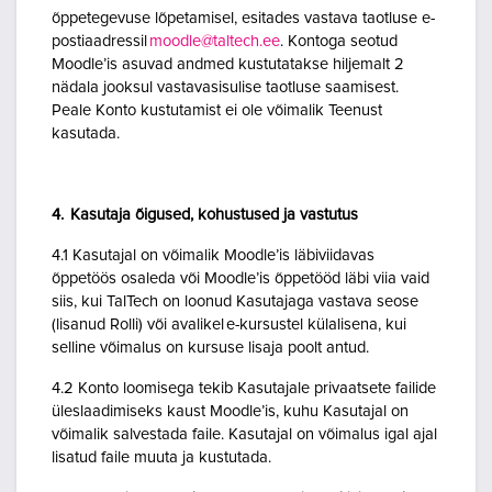
õppetegevuse lõpetamisel, esitades vastava taotluse e-
postiaadressil
moodle@taltech.ee
. Kontoga seotud
Moodle’is asuvad andmed kustutatakse hiljemalt 2
nädala jooksul vastavasisulise taotluse saamisest.
Peale Konto kustutamist ei ole võimalik Teenust
kasutada.
4. Kasutaja õigused, kohustused ja vastutus
4.1 Kasutajal on võimalik Moodle’is läbiviidavas
õppetöös osaleda või Moodle’is õppetööd läbi viia vaid
siis, kui TalTech on loonud Kasutajaga vastava seose
(lisanud Rolli) või avalikel e-kursustel külalisena, kui
selline võimalus on kursuse lisaja poolt antud.
4.2 Konto loomisega tekib Kasutajale privaatsete failide
üleslaadimiseks kaust Moodle’is, kuhu Kasutajal on
võimalik salvestada faile. Kasutajal on võimalus igal ajal
lisatud faile muuta ja kustutada.