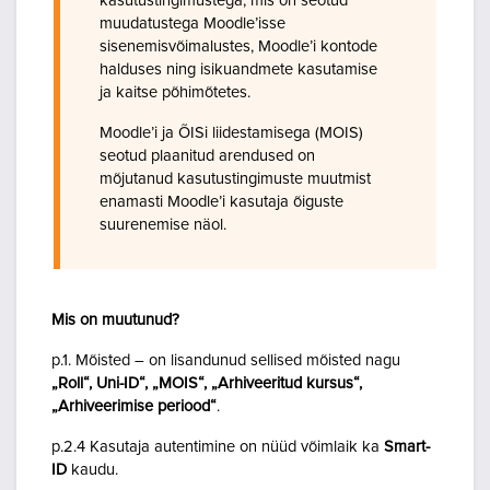
kasutustingimustega, mis on seotud
muudatustega Moodle’isse
sisenemisvõimalustes, Moodle’i kontode
halduses ning isikuandmete kasutamise
ja kaitse põhimõtetes.
Moodle’i ja ÕISi liidestamisega (MOIS)
seotud plaanitud arendused on
mõjutanud kasutustingimuste muutmist
enamasti Moodle’i kasutaja õiguste
suurenemise näol.
Mis on muutunud?
p.1. Mõisted – on lisandunud sellised mõisted nagu
„Roll“, Uni-ID“, „MOIS“, „Arhiveeritud kursus“,
„Arhiveerimise periood“
.
p.2.4 Kasutaja autentimine on nüüd võimlaik ka
Smart-
ID
kaudu.