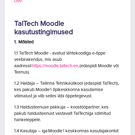
Use
.
TalTech Moodle
kasutustingimused
1. Mõisted
1.1 TalTech Moodle - avatud lähtekoodiga e-õppe
veebirakendus, mis asub
aadressil
https://moodle.taltech.ee
, (edaspidi Moodle või
Teenus).
1.2 Haldaja – Tallinna Tehnikaülikool (edaspidi TalTech),
kes pakub Moodle’i õpikeskkonna kasutamise
võimalust ja viib selles läbi õppetegevust.
1.3 Haldusteenuse pakkuja – koostööpartner, kes
pakub haldusteenust vastavalt TalTechiga sõlmitud
hankeleppele.
1.4 Kasutaja – iga Moodle’i keskkonnas kasutajakontot