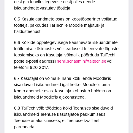
eest (sh teavitustegevuse eest) olles nende
isikuandmete vastutav töötleja.
6.5 Kasutajaandmete osas on koostööpartner volitatud
töötleja, pakkudes TalTechile Moodle majutus- ja
haldusteenust.
6.6 Kõikide õppetegevusega kaasnevate isikuandmete
töötlemise küsimustes või seadusest tulenevate õiguste
teostamiseks on Kasutajal võimalik pöörduda TalTechi
poole e-posti aadressil
henri.schasmin@taltech.ee
või
telefonil 620 2017.
6.7 Kasutajal on võimalik näha kõiki enda Moodle’is
sisalduvaid isikuandmeid igal hetkel Moodle’is oma
Konto andmete osas. Kasutaja kohustub hoidma on
isikuandmeid Moodle’is ajakohastena.
6.8 TalTech võib töödelda kõiki Teenuses sisalduvaid
isikuandmeid Teenuse kasutajatoe pakkumiseks,
Teenuse analüüsimiseks, et Teenuse kvaliteeti
parendada.