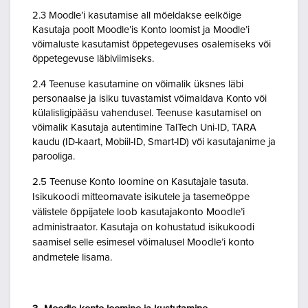
2.3 Moodle’i kasutamise all mõeldakse eelkõige
Kasutaja poolt Moodle’is Konto loomist ja Moodle’i
võimaluste kasutamist õppetegevuses osalemiseks või
õppetegevuse läbiviimiseks.
2.4 Teenuse kasutamine on võimalik üksnes läbi
personaalse ja isiku tuvastamist võimaldava Konto või
külalisligipääsu vahendusel. Teenuse kasutamisel on
võimalik Kasutaja autentimine TalTech Uni-ID, TARA
kaudu (ID-kaart, Mobiil-ID, Smart-ID) või kasutajanime ja
parooliga.
2.5 Teenuse Konto loomine on Kasutajale tasuta.
Isikukoodi mitteomavate isikutele ja tasemeõppe
välistele õppijatele loob kasutajakonto Moodle’i
administraator. Kasutaja on kohustatud isikukoodi
saamisel selle esimesel võimalusel Moodle’i konto
andmetele lisama.