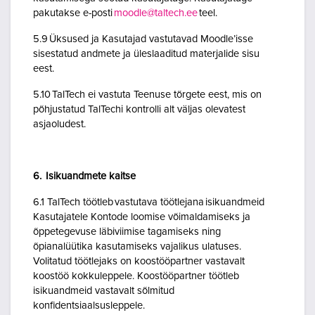
pakutakse e-posti
moodle@taltech.ee
teel.
5.9 Üksused ja Kasutajad vastutavad Moodle’isse
sisestatud andmete ja üleslaaditud materjalide sisu
eest.
5.10 TalTech ei vastuta Teenuse tõrgete eest, mis on
põhjustatud TalTechi kontrolli alt väljas olevatest
asjaoludest.
6. Isikuandmete kaitse
6.1 TalTech töötleb vastutava töötlejana isikuandmeid
Kasutajatele Kontode loomise võimaldamiseks ja
õppetegevuse läbiviimise tagamiseks ning
õpianalüütika kasutamiseks vajalikus ulatuses.
Volitatud töötlejaks on koostööpartner vastavalt
koostöö kokkuleppele. Koostööpartner töötleb
isikuandmeid vastavalt sõlmitud
konfidentsiaalsusleppele.