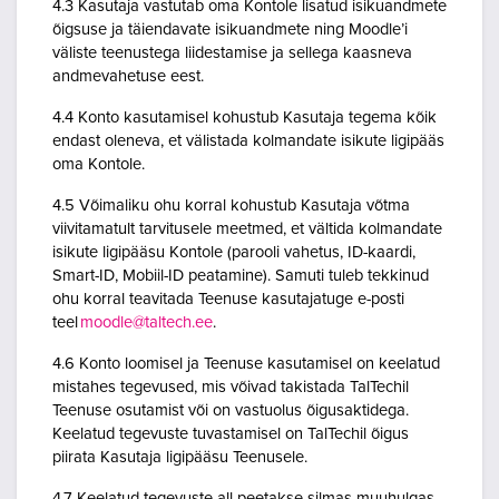
4.3 Kasutaja vastutab oma Kontole lisatud isikuandmete
õigsuse ja täiendavate isikuandmete ning Moodle’i
väliste teenustega liidestamise ja sellega kaasneva
andmevahetuse eest.
4.4 Konto kasutamisel kohustub Kasutaja tegema kõik
endast oleneva, et välistada kolmandate isikute ligipääs
oma Kontole.
4.5 Võimaliku ohu korral kohustub Kasutaja võtma
viivitamatult tarvitusele meetmed, et vältida kolmandate
isikute ligipääsu Kontole (parooli vahetus, ID-kaardi,
Smart-ID, Mobiil-ID peatamine). Samuti tuleb tekkinud
ohu korral teavitada Teenuse kasutajatuge e-posti
teel
moodle@taltech.ee
.
4.6 Konto loomisel ja Teenuse kasutamisel on keelatud
mistahes tegevused, mis võivad takistada TalTechil
Teenuse osutamist või on vastuolus õigusaktidega.
Keelatud tegevuste tuvastamisel on TalTechil õigus
piirata Kasutaja ligipääsu Teenusele.
4.7 Keelatud tegevuste all peetakse silmas muuhulgas