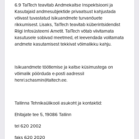
6.9 TalTech teavitab Andmekaitse Inspektsiooni ja
Kasutajaid andmesubjektide privaatsust kahjustada
võivast tuvastatud isikuandmete turvanõuete
rikkumisest. Lisaks, TalTech teavitab küberintsidendist
Riigi Infosüsteemi Ametit. TalTech võtab viivitamata
kasutusele sobivad meetmed, et leevendada volitamata
andmete kasutamisest tekkivat võimalikku kahju.
Isikuandmete töötlemise ja kaitse küsimustega on
võimalik pöörduda e-posti aadressil
henri.schasmin@taltech.ee.
Tallinna Tehnikaülikooli asukoht ja kontaktid:
Ehitajate tee 5, 19086 Tallinn
tel 620 2002
faks 620 2020