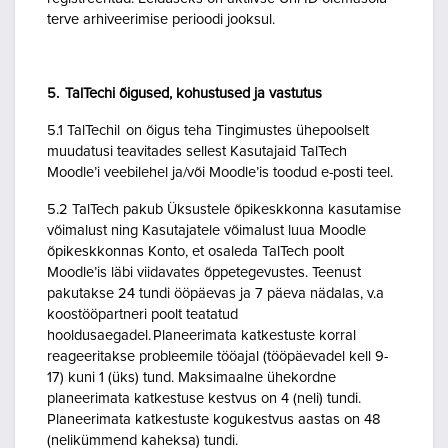
terve arhiveerimise perioodi jooksul.
5. TalTechi õigused, kohustused ja vastutus
5.1 TalTechil on õigus teha Tingimustes ühepoolselt
muudatusi teavitades sellest Kasutajaid TalTech
Moodle’i veebilehel ja/või Moodle’is toodud e-posti teel.
5.2 TalTech pakub Üksustele õpikeskkonna kasutamise
võimalust ning Kasutajatele võimalust luua Moodle
õpikeskkonnas Konto, et osaleda TalTech poolt
Moodle’is läbi viidavates õppetegevustes. Teenust
pakutakse 24 tundi ööpäevas ja 7 päeva nädalas, v.a
koostööpartneri poolt teatatud
hooldusaegadel. Planeerimata katkestuste korral
reageeritakse probleemile tööajal (tööpäevadel kell 9-
17) kuni 1 (üks) tund. Maksimaalne ühekordne
planeerimata katkestuse kestvus on 4 (neli) tundi.
Planeerimata katkestuste kogukestvus aastas on 48
(nelikümmend kaheksa) tundi.