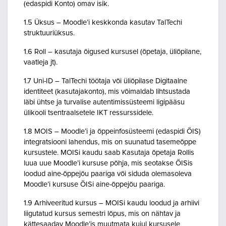
(edaspidi Konto) omav isik.
1.5 Üksus – Moodle’i keskkonda kasutav TalTechi
struktuuriüksus.
1.6 Roll – kasutaja õigused kursusel (õpetaja, üliõpilane,
vaatleja jt).
1.7 Uni-ID – TalTechi töötaja või üliõpilase Digitaalne
identiteet (kasutajakonto), mis võimaldab lihtsustada
läbi ühtse ja turvalise autentimissüsteemi ligipääsu
ülikooli tsentraalsetele IKT ressurssidele.
1.8 MOIS – Moodle’i ja õppeinfosüsteemi (edaspidi ÕIS)
integratsiooni lahendus, mis on suunatud tasemeõppe
kursustele. MOISi kaudu saab Kasutaja õpetaja Rollis
luua uue Moodle’i kursuse põhja, mis seotakse ÕISis
loodud aine-õppejõu paariga või siduda olemasoleva
Moodle’i kursuse ÕISi aine-õppejõu paariga.
1.9 Arhiveeritud kursus – MOISi kaudu loodud ja arhiivi
liigutatud kursus semestri lõpus, mis on nähtav ja
kättesaadav Moodle’is muutmata kujul kursusele