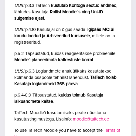
UUS!
p.3.3 TalTech
kustutab Kontoga seotud andmed
,
lähtudes Kasutaja
Rollist Moodle’is ning Uni-ID
sulgemise ajast
.
UUS!
p.4.10 Kasutajal on õigus saada
ligipääs MOISi
kaudu loodud ja Arhiveeritud kursusele
, millele on ta
registreeritud.
p.5.2 Täpsustatud, kuidas reageeritakse probleemile
Moodle’i planeerimata katkestuste korral
.
UUS!
p.6.3 Logiandmete analüütikaks kasutatakse
kolmanda osapoole tehnilist lahendust.
TalTech hoiab
Kasutaja logiandmeid 365 päeva
.
p.6.4-6.9 Täpsustatud,
kuidas toimub Kasutaja
isikuandmete kaitse
.
TalTech Moodle’i kasutamiseks peate nõustuma
kasutustingimustega. Lisainfo:
moodle@taltech.ee
To use TalTech Moodle you have to accept the
Terms of