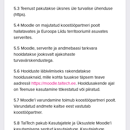
5.3 Teenust pakutakse üksnes üle turvalise ühenduse
(https).
5.4 Moodle on majutatud koostööpartneri poolt
hallatavates ja Euroopa Liidu territooriumil asuvates
serverites.
5.5 Moodle, serverite ja andmebaasi tarkvara
hooldatakse jooksvalt ajakohaste
turvavärskendustega.
5.6 Hoolduste läbiviimiseks rakendatakse
hooldusaknaid, mille kohta tuuakse täpsem teave
aadressil
https://moodle.taltech.ee
. Hooldusakende ajal
on Teenuse kasutamine tõkestatud või piiratud.
5.7 Moodle’i varundamine toimub koostööpartneri poolt.
Varundatud andmete kaitse eest vastutab
koostööpartner.
5.8 TalTech pakub Kasutajatele ja Üksustele Moodle’i
kasutamisega seotud kasutajatuge. Kasutajatuge