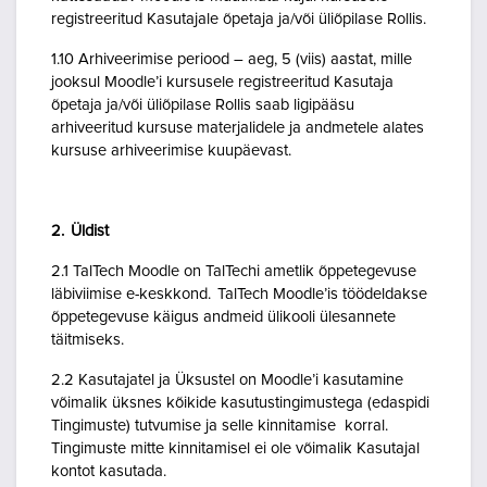
registreeritud Kasutajale õpetaja ja/või üliõpilase Rollis.
1.10 Arhiveerimise periood – aeg, 5 (viis) aastat, mille
jooksul Moodle’i kursusele registreeritud Kasutaja
õpetaja ja/või üliõpilase Rollis saab ligipääsu
arhiveeritud kursuse materjalidele ja andmetele alates
kursuse arhiveerimise kuupäevast.
2. Üldist
2.1 TalTech Moodle on TalTechi ametlik õppetegevuse
läbiviimise e-keskkond. TalTech Moodle’is töödeldakse
õppetegevuse käigus andmeid ülikooli ülesannete
täitmiseks.
2.2 Kasutajatel ja Üksustel on Moodle’i kasutamine
võimalik üksnes kõikide kasutustingimustega (edaspidi
Tingimuste) tutvumise ja selle kinnitamise korral.
Tingimuste mitte kinnitamisel ei ole võimalik Kasutajal
kontot kasutada.