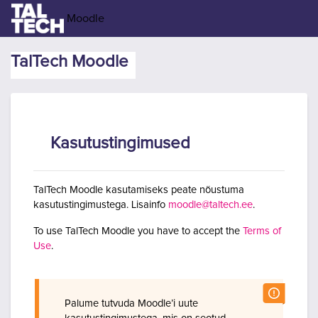
Jäta vahele peasisuni
Moodle
TalTech Moodle
Kasutustingimused
TalTech Moodle kasutamiseks peate nõustuma
kasutustingimustega. Lisainfo
moodle@taltech.ee
.
To use TalTech Moodle you have to accept the
Terms of
Use
.
Palume tutvuda Moodle’i uute