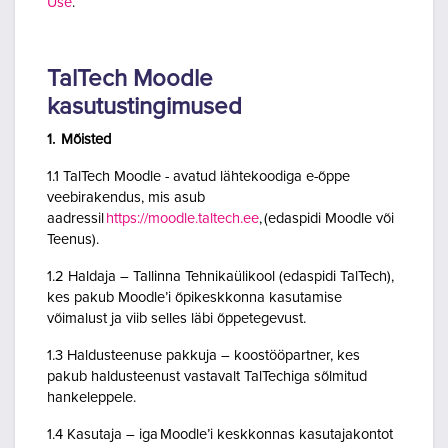
Use
.
TalTech Moodle
kasutustingimused
1. Mõisted
1.1 TalTech Moodle - avatud lähtekoodiga e-õppe
veebirakendus, mis asub
aadressil
https://moodle.taltech.ee
, (edaspidi Moodle või
Teenus).
1.2 Haldaja – Tallinna Tehnikaülikool (edaspidi TalTech),
kes pakub Moodle’i õpikeskkonna kasutamise
võimalust ja viib selles läbi õppetegevust.
1.3 Haldusteenuse pakkuja – koostööpartner, kes
pakub haldusteenust vastavalt TalTechiga sõlmitud
hankeleppele.
1.4 Kasutaja – iga Moodle’i keskkonnas kasutajakontot