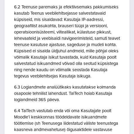
6.2 Teenuse paremaks ja efektiivsemaks pakkumiseks
kasutab Teenus veebilehitsejasse salvestatavaid
küpsiseid, mis sisaldavad: Kasutaja IP-aadressi,
geograafilist asukohta, brauseri tüüpi ja versiooni,
operatsioonisüsteemi, viiteallikat, külastuse pikkust,
lehevaateid ja veebisaidi navigeerimisteid, samuti teavet
teenuse kasutuse ajastuse, sageduse ja mudeli kohta.
Küpsised ei sisalda üldjuhul andmeid, mille põhjal oleks
võimalik Kasutaja isikut tuvastada, kuid Kasutaja poolt
salvestatud isikuandmed võivad olla seotud küpsistega
ning nende kaudu on võimalik seostada Kasutaja
tegevus veebilehitsejas Kasutaja isikuga.
6.3 Logiandmete analüütikaks kasutatakse kolmanda
osapoole tehnilist lahendust. TalTech hoiab Kasutaja
logiandmeid 365 päeva.
6.4 TalTech vastutab enda või oma Kasutajate poolt
Moodle’i keskkonnas töödeldavate isikuandmete
töötlemise (sh Teenusega liidestatud väliste teenustega
kaasneva andmevahetuse) õigusaktidele vastavuse