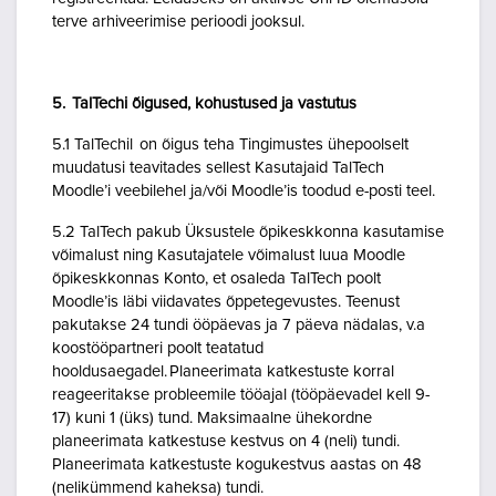
terve arhiveerimise perioodi jooksul.
5. TalTechi õigused, kohustused ja vastutus
5.1 TalTechil on õigus teha Tingimustes ühepoolselt
muudatusi teavitades sellest Kasutajaid TalTech
Moodle’i veebilehel ja/või Moodle’is toodud e-posti teel.
5.2 TalTech pakub Üksustele õpikeskkonna kasutamise
võimalust ning Kasutajatele võimalust luua Moodle
õpikeskkonnas Konto, et osaleda TalTech poolt
Moodle’is läbi viidavates õppetegevustes. Teenust
pakutakse 24 tundi ööpäevas ja 7 päeva nädalas, v.a
koostööpartneri poolt teatatud
hooldusaegadel. Planeerimata katkestuste korral
reageeritakse probleemile tööajal (tööpäevadel kell 9-
17) kuni 1 (üks) tund. Maksimaalne ühekordne
planeerimata katkestuse kestvus on 4 (neli) tundi.
Planeerimata katkestuste kogukestvus aastas on 48
(nelikümmend kaheksa) tundi.