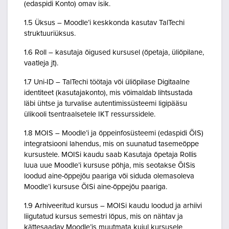
(edaspidi Konto) omav isik.
1.5 Üksus – Moodle’i keskkonda kasutav TalTechi
struktuuriüksus.
1.6 Roll – kasutaja õigused kursusel (õpetaja, üliõpilane,
vaatleja jt).
1.7 Uni-ID – TalTechi töötaja või üliõpilase Digitaalne
identiteet (kasutajakonto), mis võimaldab lihtsustada
läbi ühtse ja turvalise autentimissüsteemi ligipääsu
ülikooli tsentraalsetele IKT ressurssidele.
1.8 MOIS – Moodle’i ja õppeinfosüsteemi (edaspidi ÕIS)
integratsiooni lahendus, mis on suunatud tasemeõppe
kursustele. MOISi kaudu saab Kasutaja õpetaja Rollis
luua uue Moodle’i kursuse põhja, mis seotakse ÕISis
loodud aine-õppejõu paariga või siduda olemasoleva
Moodle’i kursuse ÕISi aine-õppejõu paariga.
1.9 Arhiveeritud kursus – MOISi kaudu loodud ja arhiivi
liigutatud kursus semestri lõpus, mis on nähtav ja
kättesaadav Moodle’is muutmata kujul kursusele