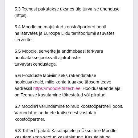
5.3 Teenust pakutakse üksnes üle turvalise ühenduse
(https).
5.4 Moodle on majutatud koostööpartneri poolt
hallatavates ja Euroopa Liidu territooriumil asuvates
serverites.
5.5 Moodle, serverite ja andmebaasi tarkvara
hooldatakse jooksvalt ajakohaste
turvavärskendustega.
5.6 Hoolduste läbiviimiseks rakendatakse
hooldusaknaid, mille kohta tuuakse täpsem teave
aadressil
https://moodle.taltech.ee
. Hooldusakende ajal
on Teenuse kasutamine tõkestatud või piiratud.
5.7 Moodle’i varundamine toimub koostööpartneri poolt.
Varundatud andmete kaitse eest vastutab
koostööpartner.
5.8 TalTech pakub Kasutajatele ja Üksustele Moodle’i
kasutamisega seotud kasutajatuge. Kasutajatuge