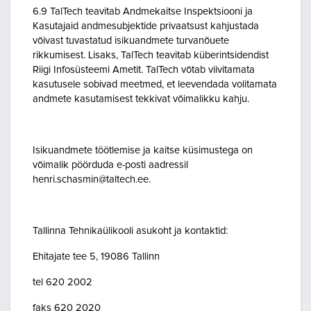
6.9 TalTech teavitab Andmekaitse Inspektsiooni ja
Kasutajaid andmesubjektide privaatsust kahjustada
võivast tuvastatud isikuandmete turvanõuete
rikkumisest. Lisaks, TalTech teavitab küberintsidendist
Riigi Infosüsteemi Ametit. TalTech võtab viivitamata
kasutusele sobivad meetmed, et leevendada volitamata
andmete kasutamisest tekkivat võimalikku kahju.
Isikuandmete töötlemise ja kaitse küsimustega on
võimalik pöörduda e-posti aadressil
henri.schasmin@taltech.ee.
Tallinna Tehnikaülikooli asukoht ja kontaktid:
Ehitajate tee 5, 19086 Tallinn
tel 620 2002
faks 620 2020