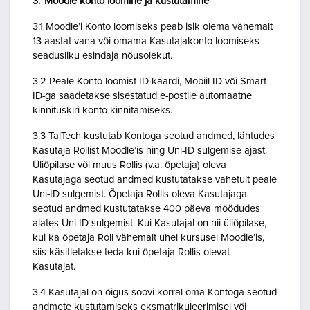
3. Moodle konto loomine ja kustutamine
3.1 Moodle’i Konto loomiseks peab isik olema vähemalt
13 aastat vana või omama Kasutajakonto loomiseks
seadusliku esindaja nõusolekut.
3.2 Peale Konto loomist ID-kaardi, Mobiil-ID või Smart
ID-ga saadetakse sisestatud e-postile automaatne
kinnituskiri konto kinnitamiseks.
3.3 TalTech kustutab Kontoga seotud andmed, lähtudes
Kasutaja Rollist Moodle’is ning Uni-ID sulgemise ajast.
Üliõpilase või muus Rollis (v.a. õpetaja) oleva
Kasutajaga seotud andmed kustutatakse vahetult peale
Uni-ID sulgemist. Õpetaja Rollis oleva Kasutajaga
seotud andmed kustutatakse 400 päeva möödudes
alates Uni-ID sulgemist. Kui Kasutajal on nii üliõpilase,
kui ka õpetaja Roll vähemalt ühel kursusel Moodle’is,
siis käsitletakse teda kui õpetaja Rollis olevat
Kasutajat.
3.4 Kasutajal on õigus soovi korral oma Kontoga seotud
andmete kustutamiseks eksmatrikuleerimisel või