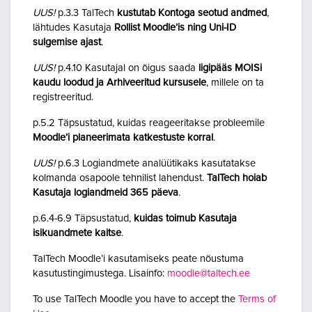
UUS!
p.3.3 TalTech
kustutab Kontoga seotud andmed
,
lähtudes Kasutaja
Rollist Moodle’is ning Uni-ID
sulgemise ajast
.
UUS!
p.4.10 Kasutajal on õigus saada
ligipääs MOISi
kaudu loodud ja Arhiveeritud kursusele
, millele on ta
registreeritud.
p.5.2 Täpsustatud, kuidas reageeritakse probleemile
Moodle’i planeerimata katkestuste korral
.
UUS!
p.6.3 Logiandmete analüütikaks kasutatakse
kolmanda osapoole tehnilist lahendust.
TalTech hoiab
Kasutaja logiandmeid 365 päeva
.
p.6.4-6.9 Täpsustatud,
kuidas toimub Kasutaja
isikuandmete kaitse
.
TalTech Moodle’i kasutamiseks peate nõustuma
kasutustingimustega. Lisainfo:
moodle@taltech.ee
To use TalTech Moodle you have to accept the
Terms of