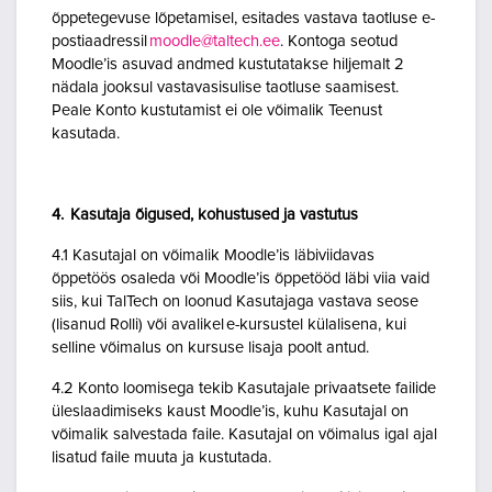
õppetegevuse lõpetamisel, esitades vastava taotluse e-
postiaadressil
moodle@taltech.ee
. Kontoga seotud
Moodle’is asuvad andmed kustutatakse hiljemalt 2
nädala jooksul vastavasisulise taotluse saamisest.
Peale Konto kustutamist ei ole võimalik Teenust
kasutada.
4. Kasutaja õigused, kohustused ja vastutus
4.1 Kasutajal on võimalik Moodle’is läbiviidavas
õppetöös osaleda või Moodle’is õppetööd läbi viia vaid
siis, kui TalTech on loonud Kasutajaga vastava seose
(lisanud Rolli) või avalikel e-kursustel külalisena, kui
selline võimalus on kursuse lisaja poolt antud.
4.2 Konto loomisega tekib Kasutajale privaatsete failide
üleslaadimiseks kaust Moodle’is, kuhu Kasutajal on
võimalik salvestada faile. Kasutajal on võimalus igal ajal
lisatud faile muuta ja kustutada.