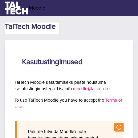
Jäta vahele peasisuni
Moodle
TalTech Moodle
Kasutustingimused
TalTech Moodle kasutamiseks peate nõustuma
kasutustingimustega. Lisainfo
moodle@taltech.ee
.
To use TalTech Moodle you have to accept the
Terms of
Use
.
Palume tutvuda Moodle’i uute