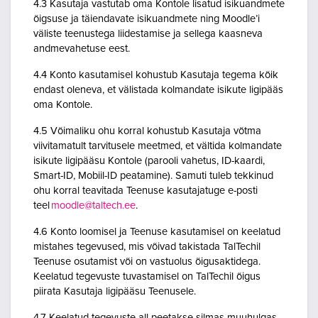
4.3 Kasutaja vastutab oma Kontole lisatud isikuandmete
õigsuse ja täiendavate isikuandmete ning Moodle’i
väliste teenustega liidestamise ja sellega kaasneva
andmevahetuse eest.
4.4 Konto kasutamisel kohustub Kasutaja tegema kõik
endast oleneva, et välistada kolmandate isikute ligipääs
oma Kontole.
4.5 Võimaliku ohu korral kohustub Kasutaja võtma
viivitamatult tarvitusele meetmed, et vältida kolmandate
isikute ligipääsu Kontole (parooli vahetus, ID-kaardi,
Smart-ID, Mobiil-ID peatamine). Samuti tuleb tekkinud
ohu korral teavitada Teenuse kasutajatuge e-posti
teel
moodle@taltech.ee
.
4.6 Konto loomisel ja Teenuse kasutamisel on keelatud
mistahes tegevused, mis võivad takistada TalTechil
Teenuse osutamist või on vastuolus õigusaktidega.
Keelatud tegevuste tuvastamisel on TalTechil õigus
piirata Kasutaja ligipääsu Teenusele.
4.7 Keelatud tegevuste all peetakse silmas muuhulgas