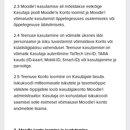
2.3 Moodle’i kasutamise all mõeldakse eelkõige
Kasutaja poolt Moodle’is Konto loomist ja Moodle’i
võimaluste kasutamist õppetegevuses osalemiseks või
õppetegevuse läbiviimiseks.
2.4 Teenuse kasutamine on võimalik üksnes läbi
personaalse ja isiku tuvastamist võimaldava Konto või
külalisligipääsu vahendusel. Teenuse kasutamisel on
võimalik Kasutaja autentimine TalTech Uni-ID, TARA
kaudu (ID-kaart, Mobiil-ID, Smart-ID) või kasutajanime ja
parooliga.
2.5 Teenuse Konto loomine on Kasutajale tasuta.
Isikukoodi mitteomavate isikutele ja tasemeõppe
välistele õppijatele loob kasutajakonto Moodle’i
administraator. Kasutaja on kohustatud isikukoodi
saamisel selle esimesel võimalusel Moodle’i konto
andmetele lisama.