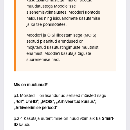
kasutustingimustega, mis on seotud
muudatustega Moodle’isse
sisenemisvõimalustes, Moodle’i kontode
halduses ning isikuandmete kasutamise
ja kaitse põhimõtetes.
Moodle’i ja ÕISi liidestamisega (MOIS)
seotud plaanitud arendused on
mõjutanud kasutustingimuste muutmist
enamasti Moodle’i kasutaja õiguste
suurenemise näol.
Mis on muutunud?
p.1. Mõisted – on lisandunud sellised mõisted nagu
„Roll“, Uni-ID“, „MOIS“, „Arhiveeritud kursus“,
„Arhiveerimise periood“
.
p.2.4 Kasutaja autentimine on nüüd võimlaik ka
Smart-
ID
kaudu.