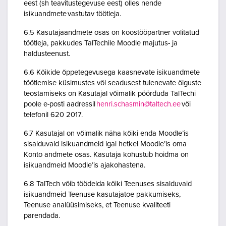
eest (sh teavitustegevuse eest) olles nende
isikuandmete vastutav töötleja.
6.5 Kasutajaandmete osas on koostööpartner volitatud
töötleja, pakkudes TalTechile Moodle majutus- ja
haldusteenust.
6.6 Kõikide õppetegevusega kaasnevate isikuandmete
töötlemise küsimustes või seadusest tulenevate õiguste
teostamiseks on Kasutajal võimalik pöörduda TalTechi
poole e-posti aadressil
henri.schasmin@taltech.ee
või
telefonil 620 2017.
6.7 Kasutajal on võimalik näha kõiki enda Moodle’is
sisalduvaid isikuandmeid igal hetkel Moodle’is oma
Konto andmete osas. Kasutaja kohustub hoidma on
isikuandmeid Moodle’is ajakohastena.
6.8 TalTech võib töödelda kõiki Teenuses sisalduvaid
isikuandmeid Teenuse kasutajatoe pakkumiseks,
Teenuse analüüsimiseks, et Teenuse kvaliteeti
parendada.