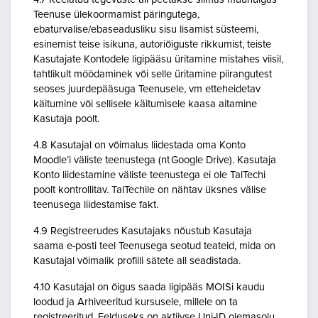
Teenuse ülekoormamist päringutega,
ebaturvalise/ebaseadusliku sisu lisamist süsteemi,
esinemist teise isikuna, autoriõiguste rikkumist, teiste
Kasutajate Kontodele ligipääsu üritamine mistahes viisil,
tahtlikult möödaminek või selle üritamine piirangutest
seoses juurdepääsuga Teenusele, vm etteheidetav
käitumine või sellisele käitumisele kaasa aitamine
Kasutaja poolt.
4.8 Kasutajal on võimalus liidestada oma Konto
Moodle’i väliste teenustega (nt Google Drive). Kasutaja
Konto liidestamine väliste teenustega ei ole TalTechi
poolt kontrollitav. TalTechile on nähtav üksnes välise
teenusega liidestamise fakt.
4.9 Registreerudes Kasutajaks nõustub Kasutaja
saama e-posti teel Teenusega seotud teateid, mida on
Kasutajal võimalik profiili sätete all seadistada.
4.10 Kasutajal on õigus saada ligipääs MOISi kaudu
loodud ja Arhiveeritud kursusele, millele on ta
registreeritud. Eelduseks on aktiivse Uni-ID olemasolu