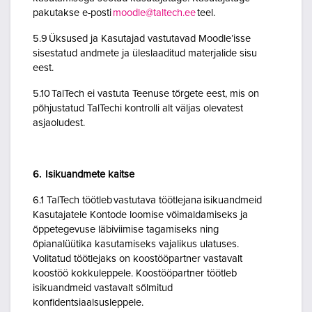
pakutakse e-posti
moodle@taltech.ee
teel.
5.9 Üksused ja Kasutajad vastutavad Moodle’isse
sisestatud andmete ja üleslaaditud materjalide sisu
eest.
5.10 TalTech ei vastuta Teenuse tõrgete eest, mis on
põhjustatud TalTechi kontrolli alt väljas olevatest
asjaoludest.
6. Isikuandmete kaitse
6.1 TalTech töötleb vastutava töötlejana isikuandmeid
Kasutajatele Kontode loomise võimaldamiseks ja
õppetegevuse läbiviimise tagamiseks ning
õpianalüütika kasutamiseks vajalikus ulatuses.
Volitatud töötlejaks on koostööpartner vastavalt
koostöö kokkuleppele. Koostööpartner töötleb
isikuandmeid vastavalt sõlmitud
konfidentsiaalsusleppele.