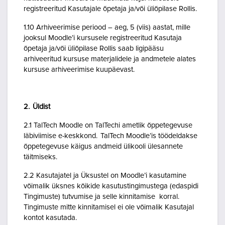
registreeritud Kasutajale õpetaja ja/või üliõpilase Rollis.
1.10 Arhiveerimise periood – aeg, 5 (viis) aastat, mille
jooksul Moodle’i kursusele registreeritud Kasutaja
õpetaja ja/või üliõpilase Rollis saab ligipääsu
arhiveeritud kursuse materjalidele ja andmetele alates
kursuse arhiveerimise kuupäevast.
2. Üldist
2.1 TalTech Moodle on TalTechi ametlik õppetegevuse
läbiviimise e-keskkond. TalTech Moodle’is töödeldakse
õppetegevuse käigus andmeid ülikooli ülesannete
täitmiseks.
2.2 Kasutajatel ja Üksustel on Moodle’i kasutamine
võimalik üksnes kõikide kasutustingimustega (edaspidi
Tingimuste) tutvumise ja selle kinnitamise korral.
Tingimuste mitte kinnitamisel ei ole võimalik Kasutajal
kontot kasutada.