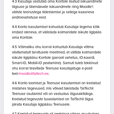
4.3 Kasutaja vastutab oma Kontole lisatud isikuandmete
õigsuse ja täiendavate isikuandmete ning Moodle’i
väliste teenustega liidestamise ja sellega kaasneva
andmevahetuse eest.
4.4 Konto kasutamisel kohustub Kasutaja tegema kõik
endast oleneva, et välistada kolmandate isikute ligipääs
oma Kontole.
4.5 Võimaliku ohu korral kohustub Kasutaja võtma
viivitamatult tarvitusele meetmed, et vältida kolmandate
isikute ligipääsu Kontole (parooli vahetus, ID-kaardi,
Smart-ID, Mobiil-ID peatamine). Samuti tuleb tekkinud
ohu korral teavitada Teenuse kasutajatuge e-posti
teel
moodle@taltech.ee
.
4.6 Konto loomisel ja Teenuse kasutamisel on keelatud
mistahes tegevused, mis võivad takistada TalTechil
Teenuse osutamist või on vastuolus õigusaktidega.
Keelatud tegevuste tuvastamisel on TalTechil õigus
piirata Kasutaja ligipääsu Teenusele.
4.7 Keelatud tegevuste all peetakse silmas muuhulgas