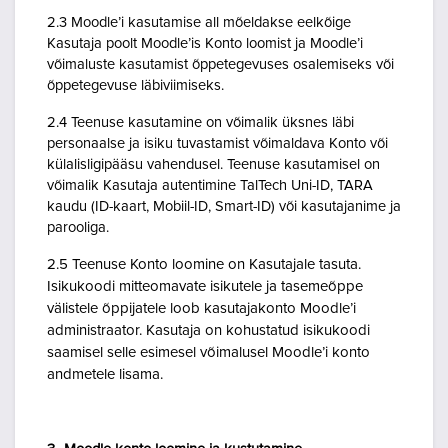
2.3 Moodle’i kasutamise all mõeldakse eelkõige
Kasutaja poolt Moodle’is Konto loomist ja Moodle’i
võimaluste kasutamist õppetegevuses osalemiseks või
õppetegevuse läbiviimiseks.
2.4 Teenuse kasutamine on võimalik üksnes läbi
personaalse ja isiku tuvastamist võimaldava Konto või
külalisligipääsu vahendusel. Teenuse kasutamisel on
võimalik Kasutaja autentimine TalTech Uni-ID, TARA
kaudu (ID-kaart, Mobiil-ID, Smart-ID) või kasutajanime ja
parooliga.
2.5 Teenuse Konto loomine on Kasutajale tasuta.
Isikukoodi mitteomavate isikutele ja tasemeõppe
välistele õppijatele loob kasutajakonto Moodle’i
administraator. Kasutaja on kohustatud isikukoodi
saamisel selle esimesel võimalusel Moodle’i konto
andmetele lisama.