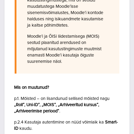
kasutustingimustega, mis on seotud
muudatustega Moodle’isse
sisenemisvõimalustes, Moodle’i kontode
halduses ning isikuandmete kasutamise
ja kaitse põhimõtetes.
Moodle’i ja ÕISi liidestamisega (MOIS)
seotud plaanitud arendused on
mõjutanud kasutustingimuste muutmist
enamasti Moodle’i kasutaja õiguste
suurenemise näol.
Mis on muutunud?
p.1. Mõisted – on lisandunud sellised mõisted nagu
„Roll“, Uni-ID“, „MOIS“, „Arhiveeritud kursus“,
„Arhiveerimise periood“
.
p.2.4 Kasutaja autentimine on nüüd võimlaik ka
Smart-
ID
kaudu.