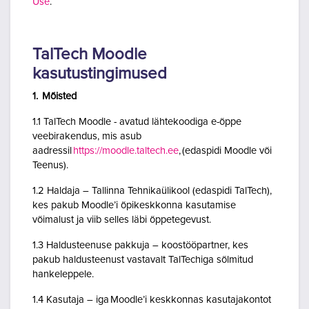
Use
.
TalTech Moodle
kasutustingimused
1. Mõisted
1.1 TalTech Moodle - avatud lähtekoodiga e-õppe
veebirakendus, mis asub
aadressil
https://moodle.taltech.ee
, (edaspidi Moodle või
Teenus).
1.2 Haldaja – Tallinna Tehnikaülikool (edaspidi TalTech),
kes pakub Moodle’i õpikeskkonna kasutamise
võimalust ja viib selles läbi õppetegevust.
1.3 Haldusteenuse pakkuja – koostööpartner, kes
pakub haldusteenust vastavalt TalTechiga sõlmitud
hankeleppele.
1.4 Kasutaja – iga Moodle’i keskkonnas kasutajakontot