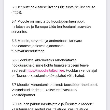
5.3 Teenust pakutakse üksnes üle turvalise ühenduse
(https).
5.4 Moodle on majutatud koostööpartneri poolt
hallatavates ja Euroopa Liidu territooriumil asuvates
serverites.
5.5 Moodle, serverite ja andmebaasi tarkvara
hooldatakse jooksvalt ajakohaste
turvavärskendustega.
5.6 Hoolduste läbiviimiseks rakendatakse
hooldusaknaid, mille kohta tuuakse täpsem teave
aadressil
https://moodle.taltech.ee
. Hooldusakende ajal
on Teenuse kasutamine tõkestatud või piiratud.
5.7 Moodle’i varundamine toimub koostööpartneri poolt.
Varundatud andmete kaitse eest vastutab
koostööpartner.
5.8 TalTech pakub Kasutajatele ja Üksustele Moodle’i
kasutamisega seotud kasutajatuge. Kasutajatuge