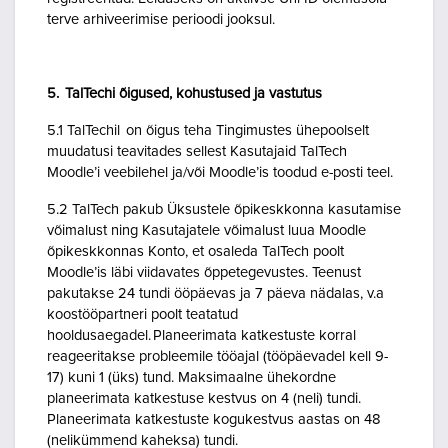
terve arhiveerimise perioodi jooksul.
5. TalTechi õigused, kohustused ja vastutus
5.1 TalTechil on õigus teha Tingimustes ühepoolselt
muudatusi teavitades sellest Kasutajaid TalTech
Moodle’i veebilehel ja/või Moodle’is toodud e-posti teel.
5.2 TalTech pakub Üksustele õpikeskkonna kasutamise
võimalust ning Kasutajatele võimalust luua Moodle
õpikeskkonnas Konto, et osaleda TalTech poolt
Moodle’is läbi viidavates õppetegevustes. Teenust
pakutakse 24 tundi ööpäevas ja 7 päeva nädalas, v.a
koostööpartneri poolt teatatud
hooldusaegadel. Planeerimata katkestuste korral
reageeritakse probleemile tööajal (tööpäevadel kell 9-
17) kuni 1 (üks) tund. Maksimaalne ühekordne
planeerimata katkestuse kestvus on 4 (neli) tundi.
Planeerimata katkestuste kogukestvus aastas on 48
(nelikümmend kaheksa) tundi.