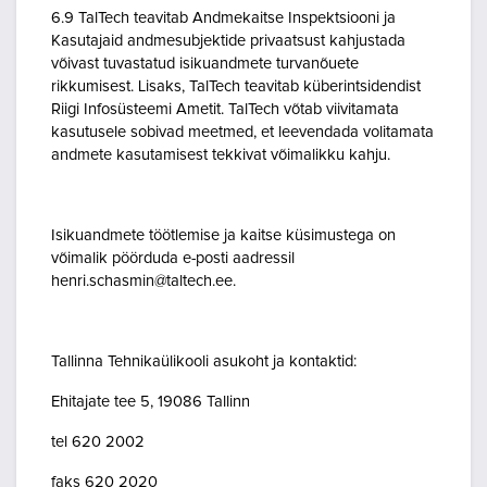
6.9 TalTech teavitab Andmekaitse Inspektsiooni ja
Kasutajaid andmesubjektide privaatsust kahjustada
võivast tuvastatud isikuandmete turvanõuete
rikkumisest. Lisaks, TalTech teavitab küberintsidendist
Riigi Infosüsteemi Ametit. TalTech võtab viivitamata
kasutusele sobivad meetmed, et leevendada volitamata
andmete kasutamisest tekkivat võimalikku kahju.
Isikuandmete töötlemise ja kaitse küsimustega on
võimalik pöörduda e-posti aadressil
henri.schasmin@taltech.ee.
Tallinna Tehnikaülikooli asukoht ja kontaktid:
Ehitajate tee 5, 19086 Tallinn
tel 620 2002
faks 620 2020