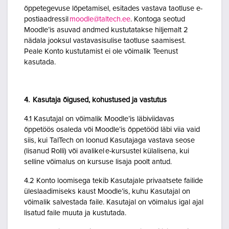
õppetegevuse lõpetamisel, esitades vastava taotluse e-
postiaadressil
moodle@taltech.ee
. Kontoga seotud
Moodle’is asuvad andmed kustutatakse hiljemalt 2
nädala jooksul vastavasisulise taotluse saamisest.
Peale Konto kustutamist ei ole võimalik Teenust
kasutada.
4. Kasutaja õigused, kohustused ja vastutus
4.1 Kasutajal on võimalik Moodle’is läbiviidavas
õppetöös osaleda või Moodle’is õppetööd läbi viia vaid
siis, kui TalTech on loonud Kasutajaga vastava seose
(lisanud Rolli) või avalikel e-kursustel külalisena, kui
selline võimalus on kursuse lisaja poolt antud.
4.2 Konto loomisega tekib Kasutajale privaatsete failide
üleslaadimiseks kaust Moodle’is, kuhu Kasutajal on
võimalik salvestada faile. Kasutajal on võimalus igal ajal
lisatud faile muuta ja kustutada.