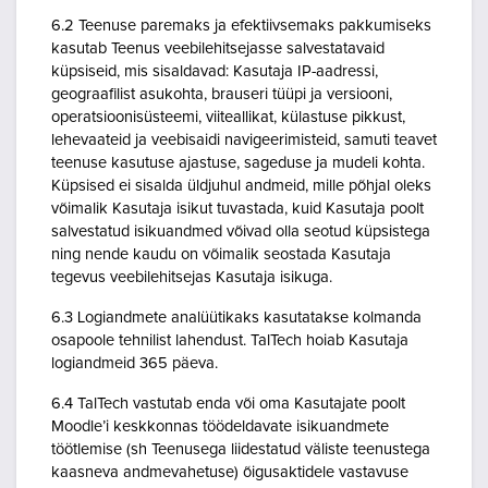
6.2 Teenuse paremaks ja efektiivsemaks pakkumiseks
kasutab Teenus veebilehitsejasse salvestatavaid
küpsiseid, mis sisaldavad: Kasutaja IP-aadressi,
geograafilist asukohta, brauseri tüüpi ja versiooni,
operatsioonisüsteemi, viiteallikat, külastuse pikkust,
lehevaateid ja veebisaidi navigeerimisteid, samuti teavet
teenuse kasutuse ajastuse, sageduse ja mudeli kohta.
Küpsised ei sisalda üldjuhul andmeid, mille põhjal oleks
võimalik Kasutaja isikut tuvastada, kuid Kasutaja poolt
salvestatud isikuandmed võivad olla seotud küpsistega
ning nende kaudu on võimalik seostada Kasutaja
tegevus veebilehitsejas Kasutaja isikuga.
6.3 Logiandmete analüütikaks kasutatakse kolmanda
osapoole tehnilist lahendust. TalTech hoiab Kasutaja
logiandmeid 365 päeva.
6.4 TalTech vastutab enda või oma Kasutajate poolt
Moodle’i keskkonnas töödeldavate isikuandmete
töötlemise (sh Teenusega liidestatud väliste teenustega
kaasneva andmevahetuse) õigusaktidele vastavuse