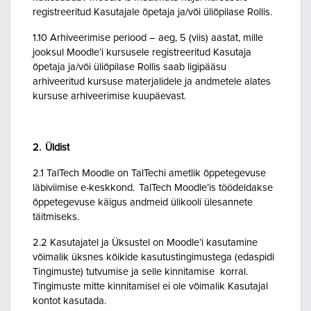
registreeritud Kasutajale õpetaja ja/või üliõpilase Rollis.
1.10 Arhiveerimise periood – aeg, 5 (viis) aastat, mille
jooksul Moodle’i kursusele registreeritud Kasutaja
õpetaja ja/või üliõpilase Rollis saab ligipääsu
arhiveeritud kursuse materjalidele ja andmetele alates
kursuse arhiveerimise kuupäevast.
2. Üldist
2.1 TalTech Moodle on TalTechi ametlik õppetegevuse
läbiviimise e-keskkond. TalTech Moodle’is töödeldakse
õppetegevuse käigus andmeid ülikooli ülesannete
täitmiseks.
2.2 Kasutajatel ja Üksustel on Moodle’i kasutamine
võimalik üksnes kõikide kasutustingimustega (edaspidi
Tingimuste) tutvumise ja selle kinnitamise korral.
Tingimuste mitte kinnitamisel ei ole võimalik Kasutajal
kontot kasutada.