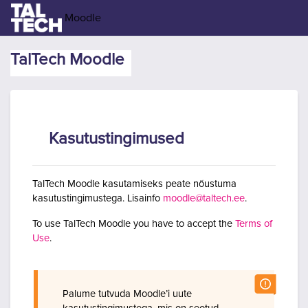
Jäta vahele peasisuni
Moodle
TalTech Moodle
Kasutustingimused
TalTech Moodle kasutamiseks peate nõustuma
kasutustingimustega. Lisainfo
moodle@taltech.ee
.
To use TalTech Moodle you have to accept the
Terms of
Use
.
Palume tutvuda Moodle’i uute