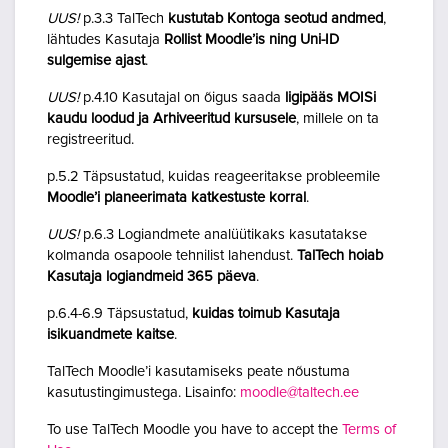
UUS!
p.3.3 TalTech
kustutab Kontoga seotud andmed
,
lähtudes Kasutaja
Rollist Moodle’is ning Uni-ID
sulgemise ajast
.
UUS!
p.4.10 Kasutajal on õigus saada
ligipääs MOISi
kaudu loodud ja Arhiveeritud kursusele
, millele on ta
registreeritud.
p.5.2 Täpsustatud, kuidas reageeritakse probleemile
Moodle’i planeerimata katkestuste korral
.
UUS!
p.6.3 Logiandmete analüütikaks kasutatakse
kolmanda osapoole tehnilist lahendust.
TalTech hoiab
Kasutaja logiandmeid 365 päeva
.
p.6.4-6.9 Täpsustatud,
kuidas toimub Kasutaja
isikuandmete kaitse
.
TalTech Moodle’i kasutamiseks peate nõustuma
kasutustingimustega. Lisainfo:
moodle@taltech.ee
To use TalTech Moodle you have to accept the
Terms of