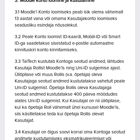
3. Moodle konto loomine ja kustutamine
3.1 Moodle’i Konto loomiseks peab isik olema vähemalt
13 aastat vana või omama Kasutajakonto loomiseks
seadusliku esindaja nõusolekut.
3.2 Peale Konto loomist ID-kaardi, Mobiil-ID või Smart
ID-ga saadetakse sisestatud e-postile automaatne
kinnituskiri konto kinnitamiseks.
3.3 TalTech kustutab Kontoga seotud andmed, lähtudes
Kasutaja Rollist Moodle’is ning Uni-ID sulgemise ajast.
Üliõpilase või muus Rollis (v.a. õpetaja) oleva
Kasutajaga seotud andmed kustutatakse vahetult peale
Uni-ID sulgemist. Õpetaja Rollis oleva Kasutajaga
seotud andmed kustutatakse 400 päeva möödudes
alates Uni-ID sulgemist. Kui Kasutajal on nii üliõpilase,
kui ka õpetaja Roll vähemalt ühel kursusel Moodle’is,
siis käsitletakse teda kui õpetaja Rollis olevat
Kasutajat.
3.4 Kasutajal on õigus soovi korral oma Kontoga seotud
andmete kustutamiseks eksmatrikuleerimisel või