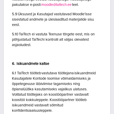
pakutakse e-posti
moodle@taltech.ee
teel.
5.9 Üksused ja Kasutajad vastutavad Moodle’isse
sisestatud andmete ja üleslaaditud materjalide sisu
eest.
5.10 TalTech ei vastuta Teenuse tõrgete eest, mis on
põhjustatud TalTechi kontrolli alt väljas olevatest
asjaoludest.
6. Isikuandmete kaitse
6.1 TalTech töötleb vastutava töötlejana isikuandmeid
Kasutajatele Kontode loomise võimaldamiseks ja
õppetegevuse läbiviimise tagamiseks ning
õpianalüütika kasutamiseks vajalikus ulatuses.
Volitatud töötlejaks on koostööpartner vastavalt
koostöö kokkuleppele. Koostööpartner töötleb
isikuandmeid vastavalt sõlmitud
konfidentsiaalsusleppele.