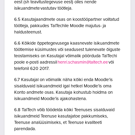
eest (sh teavitustegevuse eest) olles nende
isikuandmete vastutav töötleja.
6.5 Kasutajaandmete osas on koostööpartner volitatud
töötleja, pakkudes TalTechile Moodle majutus- ja
haldusteenust.
6.6 Kõikide õppetegevusega kaasnevate isikuandmete
töötlemise küsimustes või seadusest tulenevate õiguste
teostamiseks on Kasutajal võimalik pöörduda TalTechi
poole e-posti aadressil
henri.schasmin@taltech.ee
või
telefonil 620 2017.
6.7 Kasutajal on võimalik näha kõiki enda Moodle’is
sisalduvaid isikuandmeid igal hetkel Moodle’is oma
Konto andmete osas. Kasutaja kohustub hoidma on
isikuandmeid Moodle’is ajakohastena.
6.8 TalTech võib töödelda kõiki Teenuses sisalduvaid
isikuandmeid Teenuse kasutajatoe pakkumiseks,
Teenuse analüüsimiseks, et Teenuse kvaliteeti
parendada.