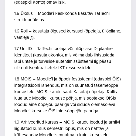
(edaspidi Konto) omav isik.
1.5 Üksus – Moodle’i keskkonda kasutav TalTechi
struktuuriüksus.
1.6 Roll – kasutaja õigused kursusel (õpetaja, üliõpilane,
vaatleja jt).
1.7 Uni-ID – TalTechi töötaja või üliõpilase Digitaalne
identiteet (kasutajakonto), mis võimaldab lihtsustada
läbi ühtse ja turvalise autentimissüsteemi ligipääsu
ülikooli tsentraalsetele IKT ressurssidele.
1.8 MOIS – Moodle’i ja õppeinfosüsteemi (edaspidi ÕIS)
integratsiooni lahendus, mis on suunatud tasemeõppe
kursustele. MOISi kaudu saab Kasutaja õpetaja Rollis
luua uue Moodle’i kursuse põhja, mis seotakse ÕISis
loodud aine-õppejõu paariga või siduda olemasoleva
Moodle’i kursuse ÕISi aine-õppejõu paariga.
1.9 Arhiveeritud kursus – MOISi kaudu loodud ja arhiivi
liigutatud kursus semestri lõpus, mis on nähtav ja
kättesaadav Moodle’is muutmata kujul kursusele