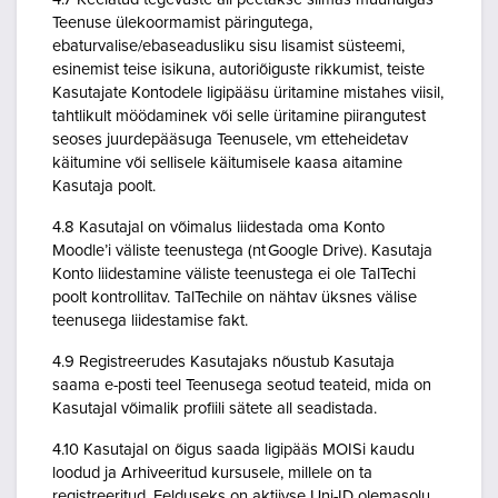
Teenuse ülekoormamist päringutega,
ebaturvalise/ebaseadusliku sisu lisamist süsteemi,
esinemist teise isikuna, autoriõiguste rikkumist, teiste
Kasutajate Kontodele ligipääsu üritamine mistahes viisil,
tahtlikult möödaminek või selle üritamine piirangutest
seoses juurdepääsuga Teenusele, vm etteheidetav
käitumine või sellisele käitumisele kaasa aitamine
Kasutaja poolt.
4.8 Kasutajal on võimalus liidestada oma Konto
Moodle’i väliste teenustega (nt Google Drive). Kasutaja
Konto liidestamine väliste teenustega ei ole TalTechi
poolt kontrollitav. TalTechile on nähtav üksnes välise
teenusega liidestamise fakt.
4.9 Registreerudes Kasutajaks nõustub Kasutaja
saama e-posti teel Teenusega seotud teateid, mida on
Kasutajal võimalik profiili sätete all seadistada.
4.10 Kasutajal on õigus saada ligipääs MOISi kaudu
loodud ja Arhiveeritud kursusele, millele on ta
registreeritud. Eelduseks on aktiivse Uni-ID olemasolu