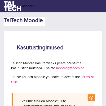
Jäta vahele peasisuni
Moodle
TalTech Moodle
Kasutustingimused
TalTech Moodle kasutamiseks peate nõustuma
kasutustingimustega. Lisainfo
moodle@taltech.ee
.
To use TalTech Moodle you have to accept the
Terms of
Use
.
Palume tutvuda Moodle’i uute