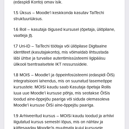
(edaspidi Konto) omav isik.
1.5 Üksus – Moodle’i keskkonda kasutav TalTechi
struktuuriüksus.
1.6 Roll – kasutaja õigused kursusel (õpetaja, üliõpilane,
vaatleja jt).
1.7 Uni-ID – TalTechi töötaja või üliõpilase Digitaalne
identiteet (kasutajakonto), mis võimaldab lihtsustada
läbi ühtse ja turvalise autentimissüsteemi ligipääsu
ülikooli tsentraalsetele IKT ressurssidele.
1.8 MOIS – Moodle’i ja õppeinfosüsteemi (edaspidi ÕIS)
integratsiooni lahendus, mis on suunatud tasemeõppe
kursustele. MOISi kaudu saab Kasutaja õpetaja Rollis
luua uue Moodle’i kursuse põhja, mis seotakse ÕISis
loodud aine-õppejõu paariga või siduda olemasoleva
Moodle’i kursuse ÕISi aine-õppejõu paariga.
1.9 Arhiveeritud kursus – MOISi kaudu loodud ja arhiivi
liigutatud kursus semestri lõpus, mis on nähtav ja
kättesaadav Moodle’is muutmata kujul kursusele