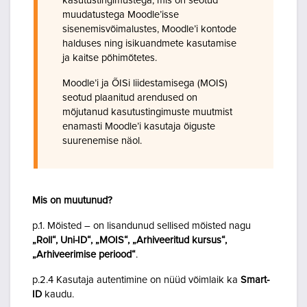
kasutustingimustega, mis on seotud
muudatustega Moodle’isse
sisenemisvõimalustes, Moodle’i kontode
halduses ning isikuandmete kasutamise
ja kaitse põhimõtetes.
Moodle’i ja ÕISi liidestamisega (MOIS)
seotud plaanitud arendused on
mõjutanud kasutustingimuste muutmist
enamasti Moodle’i kasutaja õiguste
suurenemise näol.
Mis on muutunud?
p.1. Mõisted – on lisandunud sellised mõisted nagu
„Roll“, Uni-ID“, „MOIS“, „Arhiveeritud kursus“,
„Arhiveerimise periood“
.
p.2.4 Kasutaja autentimine on nüüd võimlaik ka
Smart-
ID
kaudu.