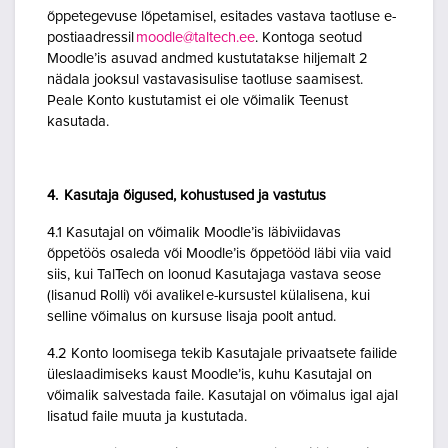
õppetegevuse lõpetamisel, esitades vastava taotluse e-
postiaadressil
moodle@taltech.ee
. Kontoga seotud
Moodle’is asuvad andmed kustutatakse hiljemalt 2
nädala jooksul vastavasisulise taotluse saamisest.
Peale Konto kustutamist ei ole võimalik Teenust
kasutada.
4. Kasutaja õigused, kohustused ja vastutus
4.1 Kasutajal on võimalik Moodle’is läbiviidavas
õppetöös osaleda või Moodle’is õppetööd läbi viia vaid
siis, kui TalTech on loonud Kasutajaga vastava seose
(lisanud Rolli) või avalikel e-kursustel külalisena, kui
selline võimalus on kursuse lisaja poolt antud.
4.2 Konto loomisega tekib Kasutajale privaatsete failide
üleslaadimiseks kaust Moodle’is, kuhu Kasutajal on
võimalik salvestada faile. Kasutajal on võimalus igal ajal
lisatud faile muuta ja kustutada.