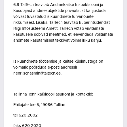
6.9 TalTech teavitab Andmekaitse Inspektsiooni ja
Kasutajaid andmesubjektide privaatsust kahjustada
võivast tuvastatud isikuandmete turvanõuete
rikkumisest. Lisaks, TalTech teavitab küberintsidendist
Riigi Infosüsteemi Ametit. TalTech võtab viivitamata
kasutusele sobivad meetmed, et leevendada volitamata
andmete kasutamisest tekkivat võimalikku kahju.
Isikuandmete töötlemise ja kaitse küsimustega on
võimalik pöörduda e-posti aadressil
henri.schasmin@taltech.ee.
Tallinna Tehnikaülikooli asukoht ja kontaktid:
Ehitajate tee 5, 19086 Tallinn
tel 620 2002
faks 620 2020