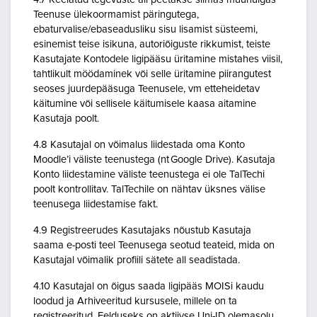
Teenuse ülekoormamist päringutega,
ebaturvalise/ebaseadusliku sisu lisamist süsteemi,
esinemist teise isikuna, autoriõiguste rikkumist, teiste
Kasutajate Kontodele ligipääsu üritamine mistahes viisil,
tahtlikult möödaminek või selle üritamine piirangutest
seoses juurdepääsuga Teenusele, vm etteheidetav
käitumine või sellisele käitumisele kaasa aitamine
Kasutaja poolt.
4.8 Kasutajal on võimalus liidestada oma Konto
Moodle’i väliste teenustega (nt Google Drive). Kasutaja
Konto liidestamine väliste teenustega ei ole TalTechi
poolt kontrollitav. TalTechile on nähtav üksnes välise
teenusega liidestamise fakt.
4.9 Registreerudes Kasutajaks nõustub Kasutaja
saama e-posti teel Teenusega seotud teateid, mida on
Kasutajal võimalik profiili sätete all seadistada.
4.10 Kasutajal on õigus saada ligipääs MOISi kaudu
loodud ja Arhiveeritud kursusele, millele on ta
registreeritud. Eelduseks on aktiivse Uni-ID olemasolu