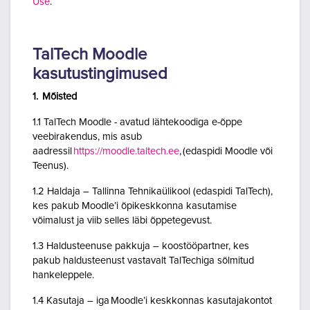
Use
.
TalTech Moodle
kasutustingimused
1. Mõisted
1.1 TalTech Moodle - avatud lähtekoodiga e-õppe
veebirakendus, mis asub
aadressil
https://moodle.taltech.ee
, (edaspidi Moodle või
Teenus).
1.2 Haldaja – Tallinna Tehnikaülikool (edaspidi TalTech),
kes pakub Moodle’i õpikeskkonna kasutamise
võimalust ja viib selles läbi õppetegevust.
1.3 Haldusteenuse pakkuja – koostööpartner, kes
pakub haldusteenust vastavalt TalTechiga sõlmitud
hankeleppele.
1.4 Kasutaja – iga Moodle’i keskkonnas kasutajakontot