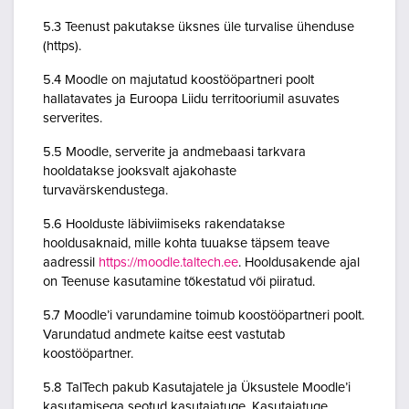
5.3 Teenust pakutakse üksnes üle turvalise ühenduse
(https).
5.4 Moodle on majutatud koostööpartneri poolt
hallatavates ja Euroopa Liidu territooriumil asuvates
serverites.
5.5 Moodle, serverite ja andmebaasi tarkvara
hooldatakse jooksvalt ajakohaste
turvavärskendustega.
5.6 Hoolduste läbiviimiseks rakendatakse
hooldusaknaid, mille kohta tuuakse täpsem teave
aadressil
https://moodle.taltech.ee
. Hooldusakende ajal
on Teenuse kasutamine tõkestatud või piiratud.
5.7 Moodle’i varundamine toimub koostööpartneri poolt.
Varundatud andmete kaitse eest vastutab
koostööpartner.
5.8 TalTech pakub Kasutajatele ja Üksustele Moodle’i
kasutamisega seotud kasutajatuge. Kasutajatuge