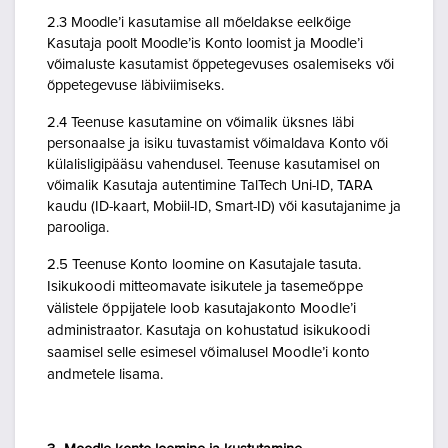
2.3 Moodle’i kasutamise all mõeldakse eelkõige
Kasutaja poolt Moodle’is Konto loomist ja Moodle’i
võimaluste kasutamist õppetegevuses osalemiseks või
õppetegevuse läbiviimiseks.
2.4 Teenuse kasutamine on võimalik üksnes läbi
personaalse ja isiku tuvastamist võimaldava Konto või
külalisligipääsu vahendusel. Teenuse kasutamisel on
võimalik Kasutaja autentimine TalTech Uni-ID, TARA
kaudu (ID-kaart, Mobiil-ID, Smart-ID) või kasutajanime ja
parooliga.
2.5 Teenuse Konto loomine on Kasutajale tasuta.
Isikukoodi mitteomavate isikutele ja tasemeõppe
välistele õppijatele loob kasutajakonto Moodle’i
administraator. Kasutaja on kohustatud isikukoodi
saamisel selle esimesel võimalusel Moodle’i konto
andmetele lisama.