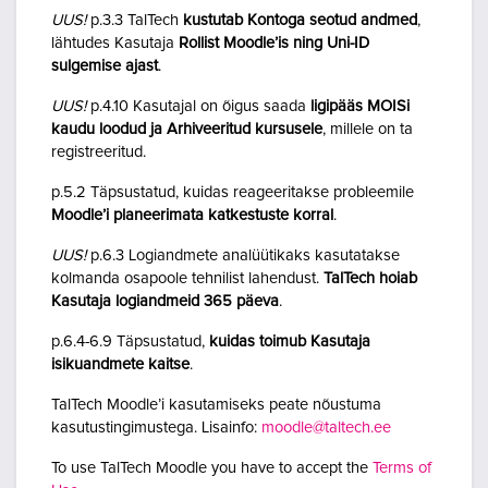
UUS!
p.3.3 TalTech
kustutab Kontoga seotud andmed
,
lähtudes Kasutaja
Rollist Moodle’is ning Uni-ID
sulgemise ajast
.
UUS!
p.4.10 Kasutajal on õigus saada
ligipääs MOISi
kaudu loodud ja Arhiveeritud kursusele
, millele on ta
registreeritud.
p.5.2 Täpsustatud, kuidas reageeritakse probleemile
Moodle’i planeerimata katkestuste korral
.
UUS!
p.6.3 Logiandmete analüütikaks kasutatakse
kolmanda osapoole tehnilist lahendust.
TalTech hoiab
Kasutaja logiandmeid 365 päeva
.
p.6.4-6.9 Täpsustatud,
kuidas toimub Kasutaja
isikuandmete kaitse
.
TalTech Moodle’i kasutamiseks peate nõustuma
kasutustingimustega. Lisainfo:
moodle@taltech.ee
To use TalTech Moodle you have to accept the
Terms of