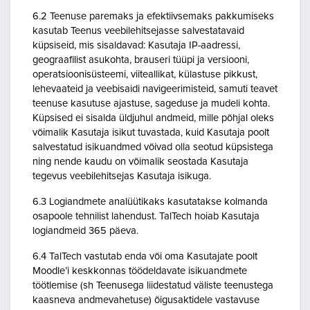
6.2 Teenuse paremaks ja efektiivsemaks pakkumiseks
kasutab Teenus veebilehitsejasse salvestatavaid
küpsiseid, mis sisaldavad: Kasutaja IP-aadressi,
geograafilist asukohta, brauseri tüüpi ja versiooni,
operatsioonisüsteemi, viiteallikat, külastuse pikkust,
lehevaateid ja veebisaidi navigeerimisteid, samuti teavet
teenuse kasutuse ajastuse, sageduse ja mudeli kohta.
Küpsised ei sisalda üldjuhul andmeid, mille põhjal oleks
võimalik Kasutaja isikut tuvastada, kuid Kasutaja poolt
salvestatud isikuandmed võivad olla seotud küpsistega
ning nende kaudu on võimalik seostada Kasutaja
tegevus veebilehitsejas Kasutaja isikuga.
6.3 Logiandmete analüütikaks kasutatakse kolmanda
osapoole tehnilist lahendust. TalTech hoiab Kasutaja
logiandmeid 365 päeva.
6.4 TalTech vastutab enda või oma Kasutajate poolt
Moodle’i keskkonnas töödeldavate isikuandmete
töötlemise (sh Teenusega liidestatud väliste teenustega
kaasneva andmevahetuse) õigusaktidele vastavuse