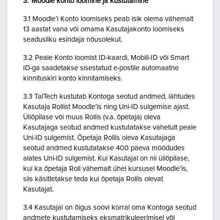
3. Moodle konto loomine ja kustutamine
3.1 Moodle’i Konto loomiseks peab isik olema vähemalt
13 aastat vana või omama Kasutajakonto loomiseks
seadusliku esindaja nõusolekut.
3.2 Peale Konto loomist ID-kaardi, Mobiil-ID või Smart
ID-ga saadetakse sisestatud e-postile automaatne
kinnituskiri konto kinnitamiseks.
3.3 TalTech kustutab Kontoga seotud andmed, lähtudes
Kasutaja Rollist Moodle’is ning Uni-ID sulgemise ajast.
Üliõpilase või muus Rollis (v.a. õpetaja) oleva
Kasutajaga seotud andmed kustutatakse vahetult peale
Uni-ID sulgemist. Õpetaja Rollis oleva Kasutajaga
seotud andmed kustutatakse 400 päeva möödudes
alates Uni-ID sulgemist. Kui Kasutajal on nii üliõpilase,
kui ka õpetaja Roll vähemalt ühel kursusel Moodle’is,
siis käsitletakse teda kui õpetaja Rollis olevat
Kasutajat.
3.4 Kasutajal on õigus soovi korral oma Kontoga seotud
andmete kustutamiseks eksmatrikuleerimisel või