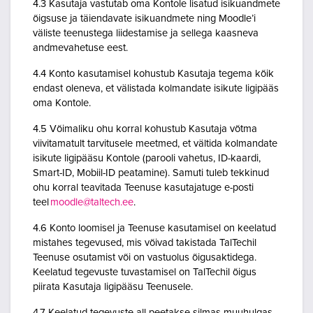
4.3 Kasutaja vastutab oma Kontole lisatud isikuandmete
õigsuse ja täiendavate isikuandmete ning Moodle’i
väliste teenustega liidestamise ja sellega kaasneva
andmevahetuse eest.
4.4 Konto kasutamisel kohustub Kasutaja tegema kõik
endast oleneva, et välistada kolmandate isikute ligipääs
oma Kontole.
4.5 Võimaliku ohu korral kohustub Kasutaja võtma
viivitamatult tarvitusele meetmed, et vältida kolmandate
isikute ligipääsu Kontole (parooli vahetus, ID-kaardi,
Smart-ID, Mobiil-ID peatamine). Samuti tuleb tekkinud
ohu korral teavitada Teenuse kasutajatuge e-posti
teel
moodle@taltech.ee
.
4.6 Konto loomisel ja Teenuse kasutamisel on keelatud
mistahes tegevused, mis võivad takistada TalTechil
Teenuse osutamist või on vastuolus õigusaktidega.
Keelatud tegevuste tuvastamisel on TalTechil õigus
piirata Kasutaja ligipääsu Teenusele.
4.7 Keelatud tegevuste all peetakse silmas muuhulgas