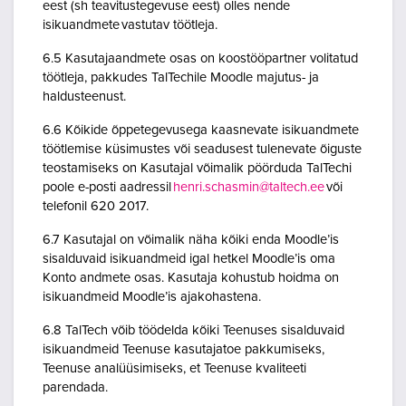
eest (sh teavitustegevuse eest) olles nende
isikuandmete vastutav töötleja.
6.5 Kasutajaandmete osas on koostööpartner volitatud
töötleja, pakkudes TalTechile Moodle majutus- ja
haldusteenust.
6.6 Kõikide õppetegevusega kaasnevate isikuandmete
töötlemise küsimustes või seadusest tulenevate õiguste
teostamiseks on Kasutajal võimalik pöörduda TalTechi
poole e-posti aadressil
henri.schasmin@taltech.ee
või
telefonil 620 2017.
6.7 Kasutajal on võimalik näha kõiki enda Moodle’is
sisalduvaid isikuandmeid igal hetkel Moodle’is oma
Konto andmete osas. Kasutaja kohustub hoidma on
isikuandmeid Moodle’is ajakohastena.
6.8 TalTech võib töödelda kõiki Teenuses sisalduvaid
isikuandmeid Teenuse kasutajatoe pakkumiseks,
Teenuse analüüsimiseks, et Teenuse kvaliteeti
parendada.