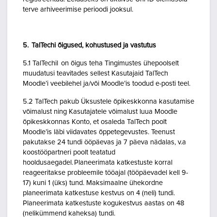
terve arhiveerimise perioodi jooksul.
5. TalTechi õigused, kohustused ja vastutus
5.1 TalTechil on õigus teha Tingimustes ühepoolselt
muudatusi teavitades sellest Kasutajaid TalTech
Moodle’i veebilehel ja/või Moodle’is toodud e-posti teel.
5.2 TalTech pakub Üksustele õpikeskkonna kasutamise
võimalust ning Kasutajatele võimalust luua Moodle
õpikeskkonnas Konto, et osaleda TalTech poolt
Moodle’is läbi viidavates õppetegevustes. Teenust
pakutakse 24 tundi ööpäevas ja 7 päeva nädalas, v.a
koostööpartneri poolt teatatud
hooldusaegadel. Planeerimata katkestuste korral
reageeritakse probleemile tööajal (tööpäevadel kell 9-
17) kuni 1 (üks) tund. Maksimaalne ühekordne
planeerimata katkestuse kestvus on 4 (neli) tundi.
Planeerimata katkestuste kogukestvus aastas on 48
(nelikümmend kaheksa) tundi.