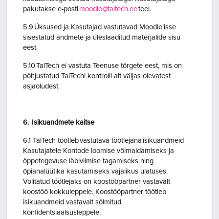
pakutakse e-posti
moodle@taltech.ee
teel.
5.9 Üksused ja Kasutajad vastutavad Moodle’isse
sisestatud andmete ja üleslaaditud materjalide sisu
eest.
5.10 TalTech ei vastuta Teenuse tõrgete eest, mis on
põhjustatud TalTechi kontrolli alt väljas olevatest
asjaoludest.
6. Isikuandmete kaitse
6.1 TalTech töötleb vastutava töötlejana isikuandmeid
Kasutajatele Kontode loomise võimaldamiseks ja
õppetegevuse läbiviimise tagamiseks ning
õpianalüütika kasutamiseks vajalikus ulatuses.
Volitatud töötlejaks on koostööpartner vastavalt
koostöö kokkuleppele. Koostööpartner töötleb
isikuandmeid vastavalt sõlmitud
konfidentsiaalsusleppele.