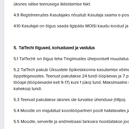
üksnes välise teenusega liidestamise fakt.
4.9 Registreerudes Kasutajaks nõustub Kasutaja saama e-posti 
4.10 Kasutajal on õigus saada ligipääs MOISi kaudu loodud ja A
5. TalTechi õigused, kohustused ja vastutus
5.1 TalTechil on õigus teha Tingimustes ühepoolselt muudatusi 
5.2 TalTech pakub Üksustele õpikeskkonna kasutamise võimalu
õppetegevustes. Teenust pakutakse 24 tundi ööpäevas ja 7 pä
tööajal (tööpäevadel kell 9-17) kuni 1 (üks) tund. Maksimaal
kaheksa) tundi.
5.3 Teenust pakutakse üksnes üle turvalise ühenduse (https).
5.4 Moodle on majutatud koostööpartneri poolt hallatavates ja
5.5 Moodle, serverite ja andmebaasi tarkvara hooldatakse jo