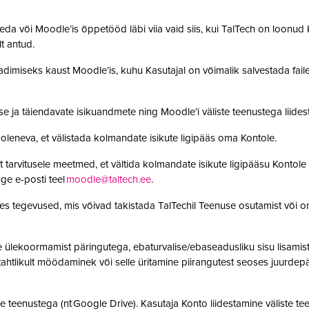
da või Moodle’is õppetööd läbi viia vaid siis, kui TalTech on loonud K
olt antud.
adimiseks kaust Moodle’is, kuhu Kasutajal on võimalik salvestada faile. 
se ja täiendavate isikuandmete ning Moodle’i väliste teenustega lii
leneva, et välistada kolmandate isikute ligipääs oma Kontole.
 tarvitusele meetmed, et vältida kolmandate isikute ligipääsu Kontole 
ge e-posti teel
moodle@taltech.ee
.
es tegevused, mis võivad takistada TalTechil Teenuse osutamist või o
ülekoormamist päringutega, ebaturvalise/ebaseadusliku sisu lisamist sü
, tahtlikult möödaminek või selle üritamine piirangutest seoses juurde
 teenustega (nt Google Drive). Kasutaja Konto liidestamine väliste teen