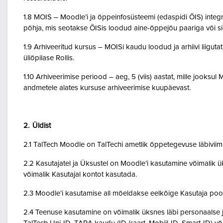
1.8 MOIS – Moodle’i ja õppeinfosüsteemi (edaspidi ÕIS) inte
põhja, mis seotakse ÕISis loodud aine-õppejõu paariga või 
1.9 Arhiveeritud kursus – MOISi kaudu loodud ja arhiivi liigut
üliõpilase Rollis.
1.10 Arhiveerimise periood – aeg, 5 (viis) aastat, mille jooksul
andmetele alates kursuse arhiveerimise kuupäevast.
2. Üldist
2.1 TalTech Moodle on TalTechi ametlik õppetegevuse läbivii
2.2 Kasutajatel ja Üksustel on Moodle’i kasutamine võimalik ük
võimalik Kasutajal kontot kasutada.
2.3 Moodle’i kasutamise all mõeldakse eelkõige Kasutaja poo
2.4 Teenuse kasutamine on võimalik üksnes läbi personaalse j