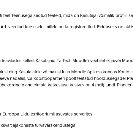
teel Teenusega seotud teateid, mida on Kasutajal võimalik profiili sä
rhiveeritud kursusele, millele on ta registreeritud. Eelduseks on akti
teavitades sellest Kasutajaid TalTech Moodle’i veebilehel ja/või Mood
st ning Kasutajatele võimalust luua Moodle õpikeskkonnas Konto, et 
eva nädalas, v.a koostööpartneri poolt teatatud hooldusaegadel. Pla
ne ühekordne planeerimata katkestuse kestvus on 4 (neli) tundi. Plan
 Euroopa Liidu territooriumil asuvates serverites.
oksvalt ajakohaste turvavärskendustega.