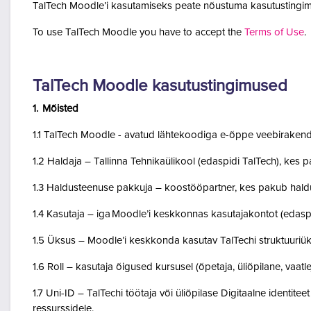
TalTech Moodle’i kasutamiseks peate nõustuma kasutustingim
To use TalTech Moodle you have to accept the
Terms of Use
.
TalTech Moodle kasutustingimused
1. Mõisted
1.1 TalTech Moodle - avatud lähtekoodiga e-õppe veebirakend
1.2 Haldaja – Tallinna Tehnikaülikool (edaspidi TalTech), kes
1.3 Haldusteenuse pakkuja – koostööpartner, kes pakub haldu
1.4 Kasutaja – iga Moodle’i keskkonnas kasutajakontot (edasp
1.5 Üksus – Moodle’i keskkonda kasutav TalTechi struktuuriü
1.6 Roll – kasutaja õigused kursusel (õpetaja, üliõpilane, vaatlej
1.7 Uni-ID – TalTechi töötaja või üliõpilase Digitaalne identitee
ressurssidele.