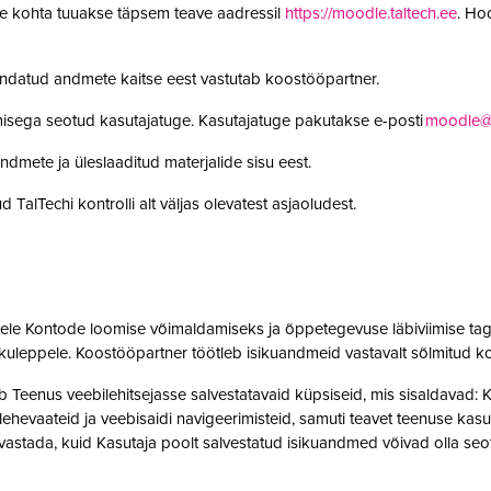
le kohta tuuakse täpsem teave aadressil
https://moodle.taltech.ee
. Ho
undatud andmete kaitse eest vastutab koostööpartner.
misega seotud kasutajatuge. Kasutajatuge pakutakse e-posti
moodle@t
ndmete ja üleslaaditud materjalide sisu eest.
 TalTechi kontrolli alt väljas olevatest asjaoludest.
jatele Kontode loomise võimaldamiseks ja õppetegevuse läbiviimise tag
kuleppele. Koostööpartner töötleb isikuandmeid vastavalt sõlmitud k
enus veebilehitsejasse salvestatavaid küpsiseid, mis sisaldavad: Kas
t, lehevaateid ja veebisaidi navigeerimisteid, samuti teavet teenuse ka
 tuvastada, kuid Kasutaja poolt salvestatud isikuandmed võivad olla 