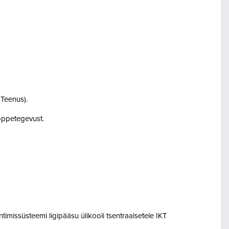
i Teenus).
i õppetegevust.
entimissüsteemi ligipääsu ülikooli tsentraalsetele IKT