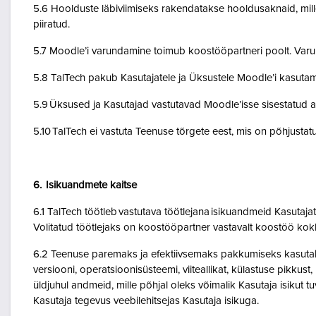
5.6 Hoolduste läbiviimiseks rakendatakse hooldusaknaid, mil
piiratud.
5.7 Moodle’i varundamine toimub koostööpartneri poolt. Var
5.8 TalTech pakub Kasutajatele ja Üksustele Moodle’i kasuta
5.9 Üksused ja Kasutajad vastutavad Moodle’isse sisestatud a
5.10 TalTech ei vastuta Teenuse tõrgete eest, mis on põhjustatud
6. Isikuandmete kaitse
6.1 TalTech töötleb vastutava töötlejana isikuandmeid Kasuta
Volitatud töötlejaks on koostööpartner vastavalt koostöö kok
6.2 Teenuse paremaks ja efektiivsemaks pakkumiseks kasutab Te
versiooni, operatsioonisüsteemi, viiteallikat, külastuse pikkus
üldjuhul andmeid, mille põhjal oleks võimalik Kasutaja isikut
Kasutaja tegevus veebilehitsejas Kasutaja isikuga.