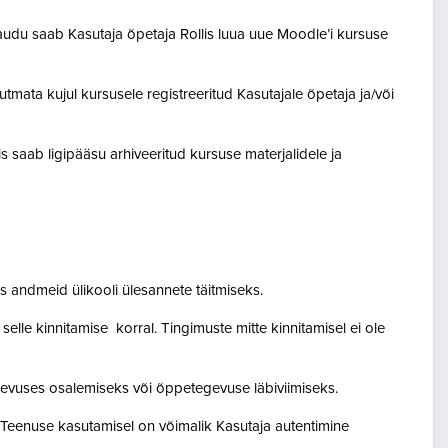
audu saab Kasutaja õpetaja Rollis luua uue Moodle’i kursuse
tmata kujul kursusele registreeritud Kasutajale õpetaja ja/või
lis saab ligipääsu arhiveeritud kursuse materjalidele ja
 andmeid ülikooli ülesannete täitmiseks.
lle kinnitamise korral. Tingimuste mitte kinnitamisel ei ole
egevuses osalemiseks või õppetegevuse läbiviimiseks.
. Teenuse kasutamisel on võimalik Kasutaja autentimine