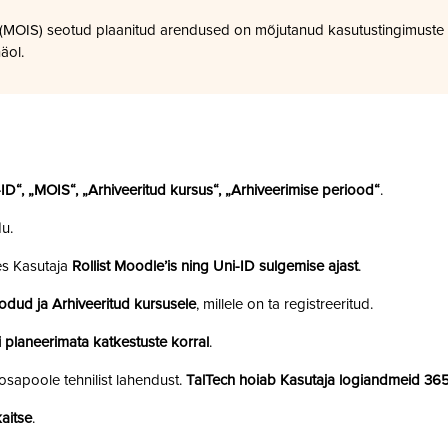
a (MOIS) seotud plaanitud arendused on mõjutanud kasutustingimuste
äol.
i-ID“, „MOIS“, „Arhiveeritud kursus“, „Arhiveerimise periood“
.
u.
es Kasutaja
Rollist Moodle’is ning Uni-ID sulgemise ajast
.
odud ja Arhiveeritud kursusele
, millele on ta registreeritud.
 planeerimata katkestuste korral
.
sapoole tehnilist lahendust.
TalTech hoiab Kasutaja logiandmeid 36
aitse
.