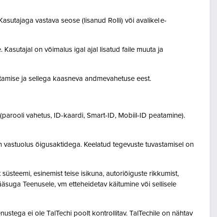
asutajaga vastava seose (lisanud Rolli) või avalikel e-
Kasutajal on võimalus igal ajal lisatud faile muuta ja
destamise ja sellega kaasneva andmevahetuse eest.
(parooli vahetus, ID-kaardi, Smart-ID, Mobiil-ID peatamine).
n vastuolus õigusaktidega. Keelatud tegevuste tuvastamisel on
steemi, esinemist teise isikuna, autoriõiguste rikkumist,
pääsuga Teenusele, vm etteheidetav käitumine või sellisele
ustega ei ole TalTechi poolt kontrollitav. TalTechile on nähtav