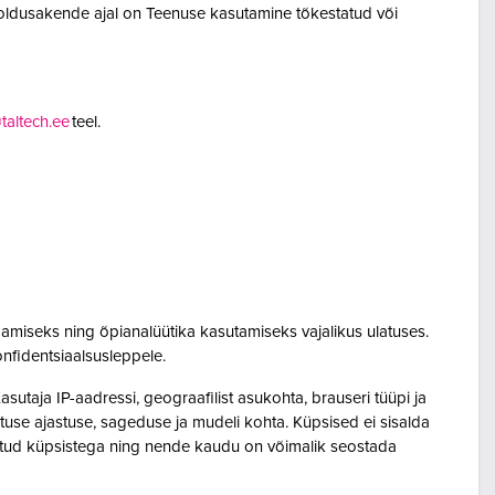
oldusakende ajal on Teenuse kasutamine tõkestatud või
altech.ee
teel.
amiseks ning õpianalüütika kasutamiseks vajalikus ulatuses.
onfidentsiaalsusleppele.
utaja IP-aadressi, geograafilist asukohta, brauseri tüüpi ja
sutuse ajastuse, sageduse ja mudeli kohta. Küpsised ei sisalda
seotud küpsistega ning nende kaudu on võimalik seostada