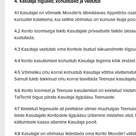
4. Kasutaja õigused, kohustused ja vastutus
4.1 Kasutajal on võimalik Moodle’is läbiviidavas õppetöös osale
kursustel külalisena, kui selline võimalus on kursuse lisaja po
4.2 Konto loomisega tekib Kasutajale privaatsete failide ülesla
kustutada.
4.3 Kasutaja vastutab oma Kontole lisatud isikuandmete õigsu
4.4 Konto kasutamisel kohustub Kasutaja tegema kõik endast o
4.5 Võimaliku ohu korral kohustub Kasutaja võtma viivitamatult
Samuti tuleb tekkinud ohu korral teavitada Teenuse kasutajatu
4.6 Konto loomisel ja Teenuse kasutamisel on keelatud mistah
TalTechil õigus piirata Kasutaja ligipääsu Teenusele.
4.7 Keelatud tegevuste all peetakse silmas muuhulgas Teenuse 
teiste Kasutajate Kontodele ligipääsu üritamine mistahes viisil
käitumisele kaasa aitamine Kasutaja poolt.
4.8 Kasutajal on võimalus liidestada oma Konto Moodle’i väliste