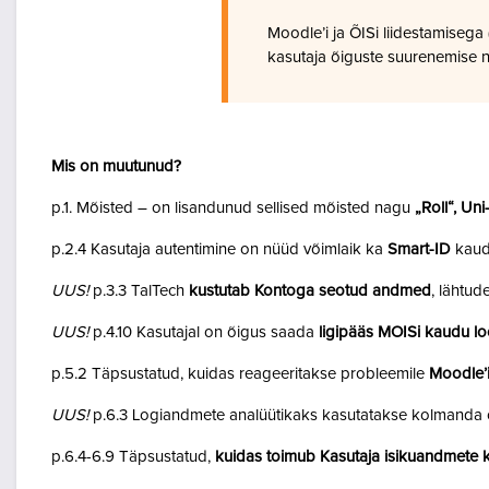
Moodle’i ja ÕISi liidestamiseg
kasutaja õiguste suurenemise n
Mis on muutunud?
p.1. Mõisted – on lisandunud sellised mõisted nagu
„Roll“, Un
p.2.4 Kasutaja autentimine on nüüd võimlaik ka
Smart-ID
kaud
UUS!
p.3.3 TalTech
kustutab Kontoga seotud andmed
, lähtud
UUS!
p.4.10 Kasutajal on õigus saada
ligipääs MOISi kaudu lo
p.5.2 Täpsustatud, kuidas reageeritakse probleemile
Moodle’i
UUS!
p.6.3 Logiandmete analüütikaks kasutatakse kolmanda o
p.6.4-6.9 Täpsustatud,
kuidas toimub Kasutaja isikuandmete k