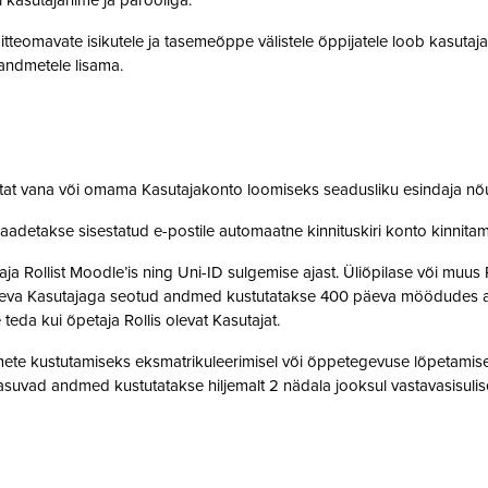
i kasutajanime ja parooliga.
tteomavate isikutele ja tasemeõppe välistele õppijatele loob kasutaj
o andmetele lisama.
stat vana või omama Kasutajakonto loomiseks seadusliku esindaja nõ
saadetakse sisestatud e-postile automaatne kinnituskiri konto kinnit
 Rollist Moodle’is ning Uni-ID sulgemise ajast. Üliõpilase või muus 
oleva Kasutajaga seotud andmed kustutatakse 400 päeva möödudes alate
 teda kui õpetaja Rollis olevat Kasutajat.
te kustutamiseks eksmatrikuleerimisel või õppetegevuse lõpetamisel,
suvad andmed kustutatakse hiljemalt 2 nädala jooksul vastavasisulise