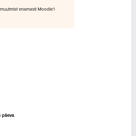
 muutmist enamasti Moodle’i
5 päeva
.