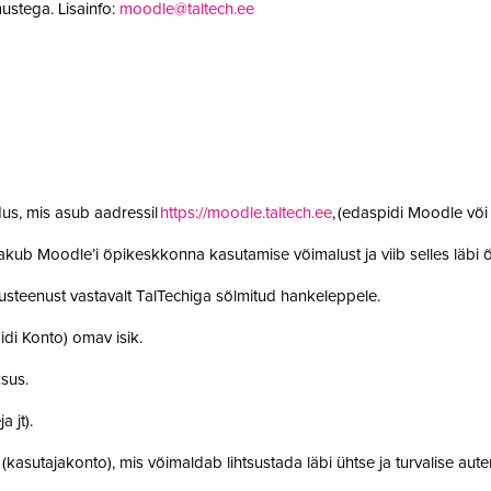
ustega. Lisainfo:
moodle@taltech.ee
us, mis asub aadressil
https://moodle.taltech.ee
, (edaspidi Moodle võ
 pakub Moodle’i õpikeskkonna kasutamise võimalust ja viib selles läb
steenust vastavalt TalTechiga sõlmitud hankeleppele.
idi Konto) omav isik.
ksus.
a jt).
t (kasutajakonto), mis võimaldab lihtsustada läbi ühtse ja turvalise aut