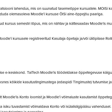
gratsiooni lahendus, mis on suunatud tasemeõppe kursustele. MOISi k
siduda olemasoleva Moodle’i kursuse ÕISi aine-õppejõu paariga.
atud kursus semestri lõpus, mis on nähtav ja kättesaadav Moodle’is muu
 Moodle’i kursusele registreeritud Kasutaja õpetaja ja/või üliõpilase Rol
mise e-keskkond. TalTech Moodle’is töödeldakse õppetegevuse käigus
snes kõikide kasutustingimustega (edaspidi Tingimuste) tutvumise ja se
lt Moodle’is Konto loomist ja Moodle’i võimaluste kasutamist õppet
a isiku tuvastamist võimaldava Konto või külalisligipääsu vahendusel