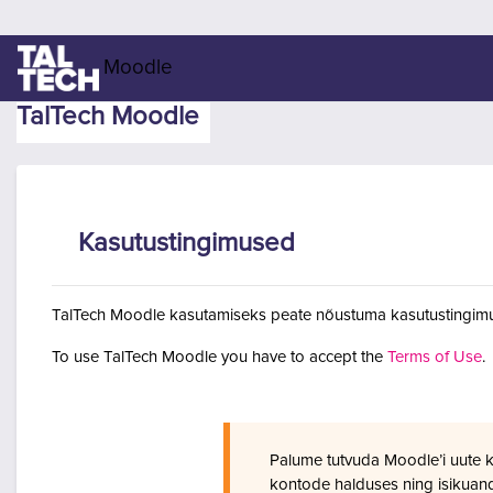
Jäta vahele peasisuni
Moodle
TalTech Moodle
Kasutustingimused
TalTech Moodle kasutamiseks peate nõustuma kasutustingimu
To use TalTech Moodle you have to accept the
Terms of Use
.
Palume tutvuda Moodle’i uute 
kontode halduses ning isikuan