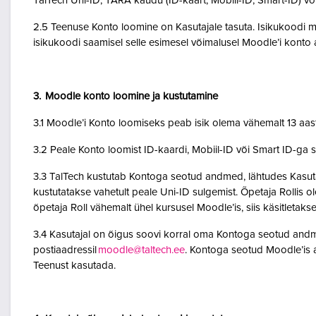
TalTech Uni-ID, TARA kaudu (ID-kaart, Mobiil-ID, Smart-ID) võ
2.5 Teenuse Konto loomine on Kasutajale tasuta. Isikukoodi mi
isikukoodi saamisel selle esimesel võimalusel Moodle’i kont
3. Moodle konto loomine ja kustutamine
3.1 Moodle’i Konto loomiseks peab isik olema vähemalt 13 aa
3.2 Peale Konto loomist ID-kaardi, Mobiil-ID või Smart ID-ga 
3.3 TalTech kustutab Kontoga seotud andmed, lähtudes Kasutaja
kustutatakse vahetult peale Uni-ID sulgemist. Õpetaja Rollis 
õpetaja Roll vähemalt ühel kursusel Moodle’is, siis käsitletakse
3.4 Kasutajal on õigus soovi korral oma Kontoga seotud andme
postiaadressil
moodle@taltech.ee
. Kontoga seotud Moodle’is a
Teenust kasutada.