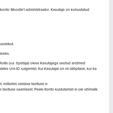
akonto Moodle’i administraator. Kasutaja on kohustatud
usolekut.
amiseks.
Rollis (v.a. õpetaja) oleva Kasutajaga seotud andmed
s Uni-ID sulgemist. Kui Kasutajal on nii üliõpilase, kui ka
 esitades vastava taotluse e-
 taotluse saamisest. Peale Konto kustutamist ei ole võimalik