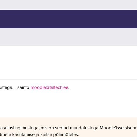
stega. Lisainfo
moodle@taltech.ee
.
kasutustingimustega, mis on seotud muudatustega Moodle’isse sisene
dmete kasutamise ja kaitse põhimõtetes.