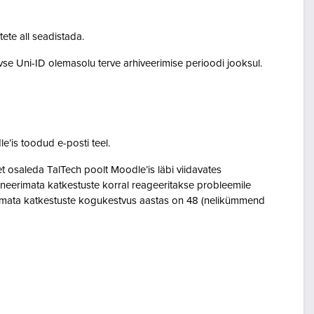
tete all seadistada.
ivse Uni-ID olemasolu terve arhiveerimise perioodi jooksul.
le’is toodud e-posti teel.
osaleda TalTech poolt Moodle’is läbi viidavates
neerimata katkestuste korral reageeritakse probleemile
eerimata katkestuste kogukestvus aastas on 48 (nelikümmend