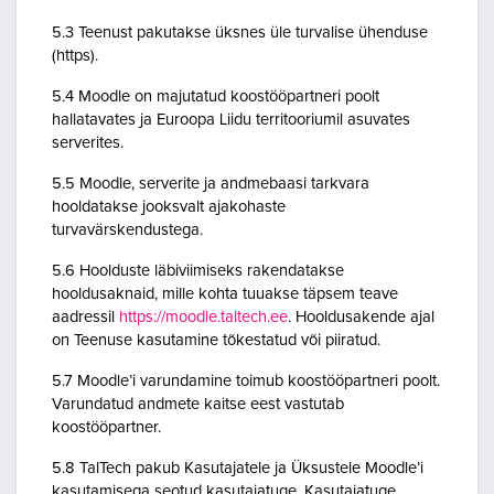
5.3 Teenust pakutakse üksnes üle turvalise ühenduse
(https).
5.4 Moodle on majutatud koostööpartneri poolt
hallatavates ja Euroopa Liidu territooriumil asuvates
serverites.
5.5 Moodle, serverite ja andmebaasi tarkvara
hooldatakse jooksvalt ajakohaste
turvavärskendustega.
5.6 Hoolduste läbiviimiseks rakendatakse
hooldusaknaid, mille kohta tuuakse täpsem teave
aadressil
https://moodle.taltech.ee
. Hooldusakende ajal
on Teenuse kasutamine tõkestatud või piiratud.
5.7 Moodle’i varundamine toimub koostööpartneri poolt.
Varundatud andmete kaitse eest vastutab
koostööpartner.
5.8 TalTech pakub Kasutajatele ja Üksustele Moodle’i
kasutamisega seotud kasutajatuge. Kasutajatuge