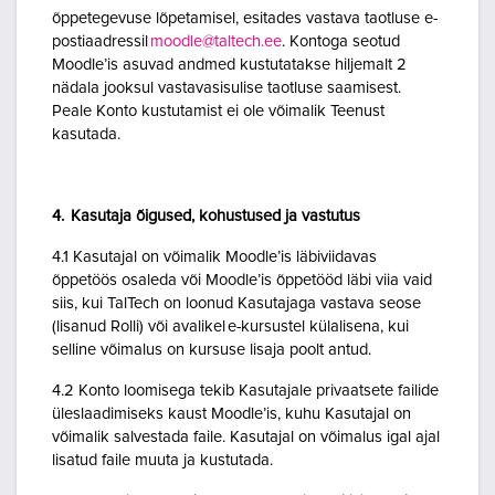
õppetegevuse lõpetamisel, esitades vastava taotluse e-
postiaadressil
moodle@taltech.ee
. Kontoga seotud
Moodle’is asuvad andmed kustutatakse hiljemalt 2
nädala jooksul vastavasisulise taotluse saamisest.
Peale Konto kustutamist ei ole võimalik Teenust
kasutada.
4. Kasutaja õigused, kohustused ja vastutus
4.1 Kasutajal on võimalik Moodle’is läbiviidavas
õppetöös osaleda või Moodle’is õppetööd läbi viia vaid
siis, kui TalTech on loonud Kasutajaga vastava seose
(lisanud Rolli) või avalikel e-kursustel külalisena, kui
selline võimalus on kursuse lisaja poolt antud.
4.2 Konto loomisega tekib Kasutajale privaatsete failide
üleslaadimiseks kaust Moodle’is, kuhu Kasutajal on
võimalik salvestada faile. Kasutajal on võimalus igal ajal
lisatud faile muuta ja kustutada.