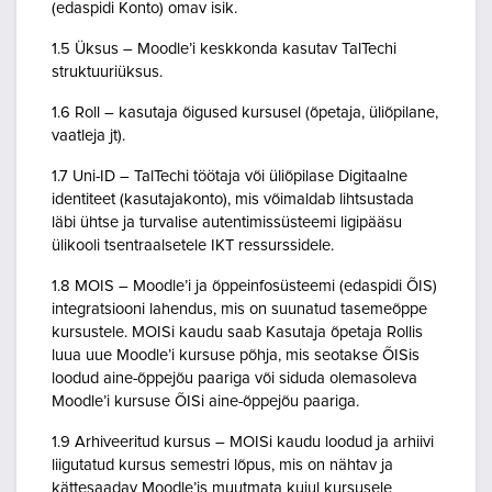
(edaspidi Konto) omav isik.
1.5 Üksus – Moodle’i keskkonda kasutav TalTechi
struktuuriüksus.
1.6 Roll – kasutaja õigused kursusel (õpetaja, üliõpilane,
vaatleja jt).
1.7 Uni-ID – TalTechi töötaja või üliõpilase Digitaalne
identiteet (kasutajakonto), mis võimaldab lihtsustada
läbi ühtse ja turvalise autentimissüsteemi ligipääsu
ülikooli tsentraalsetele IKT ressurssidele.
1.8 MOIS – Moodle’i ja õppeinfosüsteemi (edaspidi ÕIS)
integratsiooni lahendus, mis on suunatud tasemeõppe
kursustele. MOISi kaudu saab Kasutaja õpetaja Rollis
luua uue Moodle’i kursuse põhja, mis seotakse ÕISis
loodud aine-õppejõu paariga või siduda olemasoleva
Moodle’i kursuse ÕISi aine-õppejõu paariga.
1.9 Arhiveeritud kursus – MOISi kaudu loodud ja arhiivi
liigutatud kursus semestri lõpus, mis on nähtav ja
kättesaadav Moodle’is muutmata kujul kursusele