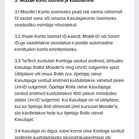
3. Moodle konto loomine ja kustutamine
3.1 Moodle’i Konto loomiseks peab isik olema vähemalt
13 aastat vana või omama Kasutajakonto loomiseks
seadusliku esindaja nõusolekut.
3.2 Peale Konto loomist ID-kaardi, Mobiil-ID või Smart
ID-ga saadetakse sisestatud e-postile automaatne
kinnituskiri konto kinnitamiseks.
3.3 TalTech kustutab Kontoga seotud andmed, lähtudes
Kasutaja Rollist Moodle’is ning Uni-ID sulgemise ajast.
Üliõpilase või muus Rollis (v.a. õpetaja) oleva
Kasutajaga seotud andmed kustutatakse vahetult peale
Uni-ID sulgemist. Õpetaja Rollis oleva Kasutajaga
seotud andmed kustutatakse 400 päeva möödudes
alates Uni-ID sulgemist. Kui Kasutajal on nii üliõpilase,
kui ka õpetaja Roll vähemalt ühel kursusel Moodle’is,
siis käsitletakse teda kui õpetaja Rollis olevat
Kasutajat.
3.4 Kasutajal on õigus soovi korral oma Kontoga seotud
andmete kustutamiseks eksmatrikuleerimisel või