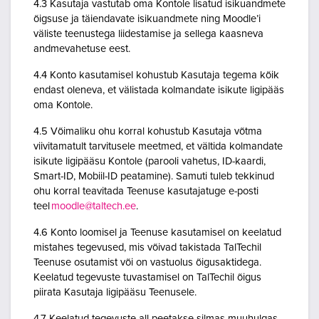
4.3 Kasutaja vastutab oma Kontole lisatud isikuandmete
õigsuse ja täiendavate isikuandmete ning Moodle’i
väliste teenustega liidestamise ja sellega kaasneva
andmevahetuse eest.
4.4 Konto kasutamisel kohustub Kasutaja tegema kõik
endast oleneva, et välistada kolmandate isikute ligipääs
oma Kontole.
4.5 Võimaliku ohu korral kohustub Kasutaja võtma
viivitamatult tarvitusele meetmed, et vältida kolmandate
isikute ligipääsu Kontole (parooli vahetus, ID-kaardi,
Smart-ID, Mobiil-ID peatamine). Samuti tuleb tekkinud
ohu korral teavitada Teenuse kasutajatuge e-posti
teel
moodle@taltech.ee
.
4.6 Konto loomisel ja Teenuse kasutamisel on keelatud
mistahes tegevused, mis võivad takistada TalTechil
Teenuse osutamist või on vastuolus õigusaktidega.
Keelatud tegevuste tuvastamisel on TalTechil õigus
piirata Kasutaja ligipääsu Teenusele.
4.7 Keelatud tegevuste all peetakse silmas muuhulgas