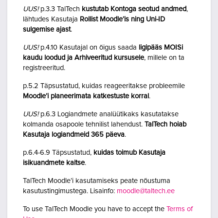
UUS!
p.3.3 TalTech
kustutab Kontoga seotud andmed
,
lähtudes Kasutaja
Rollist Moodle’is ning Uni-ID
sulgemise ajast
.
UUS!
p.4.10 Kasutajal on õigus saada
ligipääs MOISi
kaudu loodud ja Arhiveeritud kursusele
, millele on ta
registreeritud.
p.5.2 Täpsustatud, kuidas reageeritakse probleemile
Moodle’i planeerimata katkestuste korral
.
UUS!
p.6.3 Logiandmete analüütikaks kasutatakse
kolmanda osapoole tehnilist lahendust.
TalTech hoiab
Kasutaja logiandmeid 365 päeva
.
p.6.4-6.9 Täpsustatud,
kuidas toimub Kasutaja
isikuandmete kaitse
.
TalTech Moodle’i kasutamiseks peate nõustuma
kasutustingimustega. Lisainfo:
moodle@taltech.ee
To use TalTech Moodle you have to accept the
Terms of