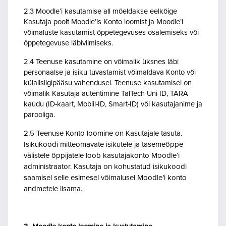
2.3 Moodle’i kasutamise all mõeldakse eelkõige
Kasutaja poolt Moodle’is Konto loomist ja Moodle’i
võimaluste kasutamist õppetegevuses osalemiseks või
õppetegevuse läbiviimiseks.
2.4 Teenuse kasutamine on võimalik üksnes läbi
personaalse ja isiku tuvastamist võimaldava Konto või
külalisligipääsu vahendusel. Teenuse kasutamisel on
võimalik Kasutaja autentimine TalTech Uni-ID, TARA
kaudu (ID-kaart, Mobiil-ID, Smart-ID) või kasutajanime ja
parooliga.
2.5 Teenuse Konto loomine on Kasutajale tasuta.
Isikukoodi mitteomavate isikutele ja tasemeõppe
välistele õppijatele loob kasutajakonto Moodle’i
administraator. Kasutaja on kohustatud isikukoodi
saamisel selle esimesel võimalusel Moodle’i konto
andmetele lisama.