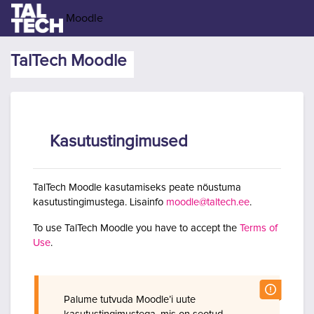
Jäta vahele peasisuni
Moodle
TalTech Moodle
Kasutustingimused
TalTech Moodle kasutamiseks peate nõustuma
kasutustingimustega. Lisainfo
moodle@taltech.ee
.
To use TalTech Moodle you have to accept the
Terms of
Use
.
Palume tutvuda Moodle’i uute