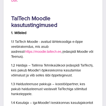
Use
.
TalTech Moodle
kasutustingimused
1. Mõisted
1.1 TalTech Moodle - avatud lähtekoodiga e-õppe
veebirakendus, mis asub
aadressil
https://moodle.taltech.ee
, (edaspidi Moodle või
Teenus).
1.2 Haldaja – Tallinna Tehnikaülikool (edaspidi TalTech),
kes pakub Moodle’i õpikeskkonna kasutamise
võimalust ja viib selles läbi õppetegevust.
1.3 Haldusteenuse pakkuja – koostööpartner, kes
pakub haldusteenust vastavalt TalTechiga sõlmitud
hankeleppele.
1.4 Kasutaja – iga Moodle’i keskkonnas kasutajakontot