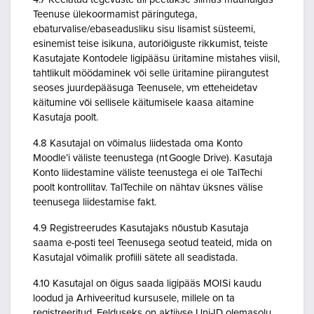
Teenuse ülekoormamist päringutega,
ebaturvalise/ebaseadusliku sisu lisamist süsteemi,
esinemist teise isikuna, autoriõiguste rikkumist, teiste
Kasutajate Kontodele ligipääsu üritamine mistahes viisil,
tahtlikult möödaminek või selle üritamine piirangutest
seoses juurdepääsuga Teenusele, vm etteheidetav
käitumine või sellisele käitumisele kaasa aitamine
Kasutaja poolt.
4.8 Kasutajal on võimalus liidestada oma Konto
Moodle’i väliste teenustega (nt Google Drive). Kasutaja
Konto liidestamine väliste teenustega ei ole TalTechi
poolt kontrollitav. TalTechile on nähtav üksnes välise
teenusega liidestamise fakt.
4.9 Registreerudes Kasutajaks nõustub Kasutaja
saama e-posti teel Teenusega seotud teateid, mida on
Kasutajal võimalik profiili sätete all seadistada.
4.10 Kasutajal on õigus saada ligipääs MOISi kaudu
loodud ja Arhiveeritud kursusele, millele on ta
registreeritud. Eelduseks on aktiivse Uni-ID olemasolu