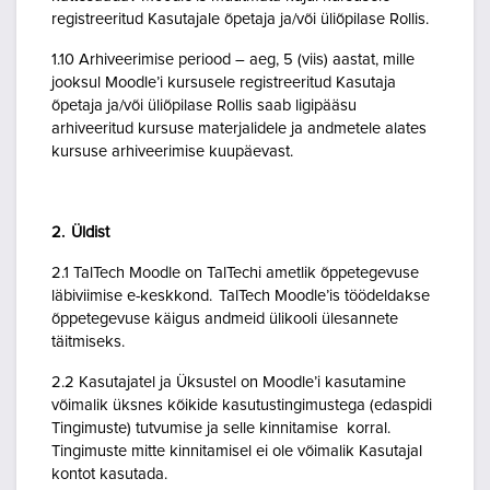
registreeritud Kasutajale õpetaja ja/või üliõpilase Rollis.
1.10 Arhiveerimise periood – aeg, 5 (viis) aastat, mille
jooksul Moodle’i kursusele registreeritud Kasutaja
õpetaja ja/või üliõpilase Rollis saab ligipääsu
arhiveeritud kursuse materjalidele ja andmetele alates
kursuse arhiveerimise kuupäevast.
2. Üldist
2.1 TalTech Moodle on TalTechi ametlik õppetegevuse
läbiviimise e-keskkond. TalTech Moodle’is töödeldakse
õppetegevuse käigus andmeid ülikooli ülesannete
täitmiseks.
2.2 Kasutajatel ja Üksustel on Moodle’i kasutamine
võimalik üksnes kõikide kasutustingimustega (edaspidi
Tingimuste) tutvumise ja selle kinnitamise korral.
Tingimuste mitte kinnitamisel ei ole võimalik Kasutajal
kontot kasutada.