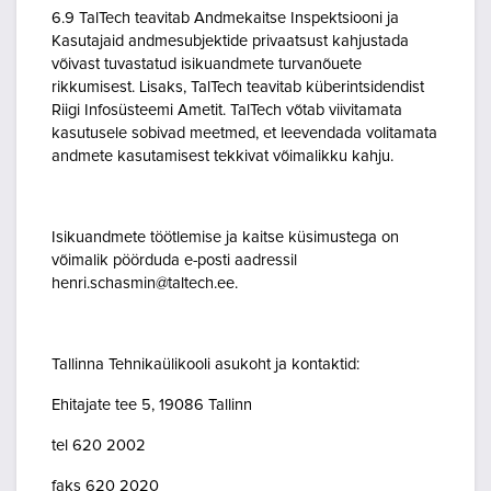
6.9 TalTech teavitab Andmekaitse Inspektsiooni ja
Kasutajaid andmesubjektide privaatsust kahjustada
võivast tuvastatud isikuandmete turvanõuete
rikkumisest. Lisaks, TalTech teavitab küberintsidendist
Riigi Infosüsteemi Ametit. TalTech võtab viivitamata
kasutusele sobivad meetmed, et leevendada volitamata
andmete kasutamisest tekkivat võimalikku kahju.
Isikuandmete töötlemise ja kaitse küsimustega on
võimalik pöörduda e-posti aadressil
henri.schasmin@taltech.ee.
Tallinna Tehnikaülikooli asukoht ja kontaktid:
Ehitajate tee 5, 19086 Tallinn
tel 620 2002
faks 620 2020