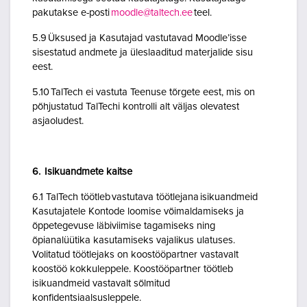
pakutakse e-posti
moodle@taltech.ee
teel.
5.9 Üksused ja Kasutajad vastutavad Moodle’isse
sisestatud andmete ja üleslaaditud materjalide sisu
eest.
5.10 TalTech ei vastuta Teenuse tõrgete eest, mis on
põhjustatud TalTechi kontrolli alt väljas olevatest
asjaoludest.
6. Isikuandmete kaitse
6.1 TalTech töötleb vastutava töötlejana isikuandmeid
Kasutajatele Kontode loomise võimaldamiseks ja
õppetegevuse läbiviimise tagamiseks ning
õpianalüütika kasutamiseks vajalikus ulatuses.
Volitatud töötlejaks on koostööpartner vastavalt
koostöö kokkuleppele. Koostööpartner töötleb
isikuandmeid vastavalt sõlmitud
konfidentsiaalsusleppele.