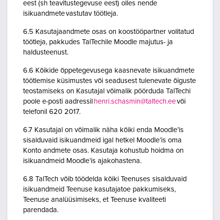
eest (sh teavitustegevuse eest) olles nende
isikuandmete vastutav töötleja.
6.5 Kasutajaandmete osas on koostööpartner volitatud
töötleja, pakkudes TalTechile Moodle majutus- ja
haldusteenust.
6.6 Kõikide õppetegevusega kaasnevate isikuandmete
töötlemise küsimustes või seadusest tulenevate õiguste
teostamiseks on Kasutajal võimalik pöörduda TalTechi
poole e-posti aadressil
henri.schasmin@taltech.ee
või
telefonil 620 2017.
6.7 Kasutajal on võimalik näha kõiki enda Moodle’is
sisalduvaid isikuandmeid igal hetkel Moodle’is oma
Konto andmete osas. Kasutaja kohustub hoidma on
isikuandmeid Moodle’is ajakohastena.
6.8 TalTech võib töödelda kõiki Teenuses sisalduvaid
isikuandmeid Teenuse kasutajatoe pakkumiseks,
Teenuse analüüsimiseks, et Teenuse kvaliteeti
parendada.