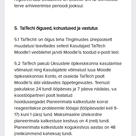
terve arhiveerimise perioodi jooksul.
5. TalTechi õigused, kohustused ja vastutus
5.1 TalTechil on õigus teha Tingimustes ühepoolselt
muudatusi teavitades sellest Kasutajaid TalTech
Moodle’i veebilehel ja/või Moodle’is toodud e-posti teel.
5.2 TalTech pakub Üksustele õpikeskkonna kasutamise
võimalust ning Kasutajatele võimalust luua Moodle
õpikeskkonnas Konto, et osaleda TalTech poolt
Moodle’is läbi viidavates õppetegevustes. Teenust
pakutakse 24 tundi ööpäevas ja 7 päeva nädalas, v.a
koostööpartneri poolt teatatud
hooldusaegadel. Planeerimata katkestuste korral
reageeritakse probleemile tööajal (tööpäevadel kell 9-
17) kuni 1 (üks) tund. Maksimaalne ühekordne
planeerimata katkestuse kestvus on 4 (neli) tundi.
Planeerimata katkestuste kogukestvus aastas on 48
(nelikümmend kaheksa) tundi.