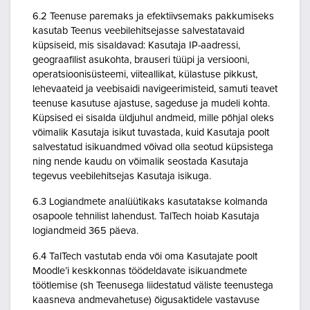
6.2 Teenuse paremaks ja efektiivsemaks pakkumiseks
kasutab Teenus veebilehitsejasse salvestatavaid
küpsiseid, mis sisaldavad: Kasutaja IP-aadressi,
geograafilist asukohta, brauseri tüüpi ja versiooni,
operatsioonisüsteemi, viiteallikat, külastuse pikkust,
lehevaateid ja veebisaidi navigeerimisteid, samuti teavet
teenuse kasutuse ajastuse, sageduse ja mudeli kohta.
Küpsised ei sisalda üldjuhul andmeid, mille põhjal oleks
võimalik Kasutaja isikut tuvastada, kuid Kasutaja poolt
salvestatud isikuandmed võivad olla seotud küpsistega
ning nende kaudu on võimalik seostada Kasutaja
tegevus veebilehitsejas Kasutaja isikuga.
6.3 Logiandmete analüütikaks kasutatakse kolmanda
osapoole tehnilist lahendust. TalTech hoiab Kasutaja
logiandmeid 365 päeva.
6.4 TalTech vastutab enda või oma Kasutajate poolt
Moodle’i keskkonnas töödeldavate isikuandmete
töötlemise (sh Teenusega liidestatud väliste teenustega
kaasneva andmevahetuse) õigusaktidele vastavuse