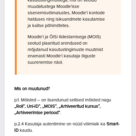
kasutustingimustega, mis on seotud
muudatustega Moodle’isse
sisenemisvõimalustes, Moodle’i kontode
halduses ning isikuandmete kasutamise
ja kaitse põhimõtetes.
Moodle’i ja ÕISi liidestamisega (MOIS)
seotud plaanitud arendused on
mõjutanud kasutustingimuste muutmist
enamasti Moodle’i kasutaja õiguste
suurenemise näol.
Mis on muutunud?
p.1. Mõisted – on lisandunud sellised mõisted nagu
„Roll“, Uni-ID“, „MOIS“, „Arhiveeritud kursus“,
„Arhiveerimise periood“
.
p.2.4 Kasutaja autentimine on nüüd võimlaik ka
Smart-
ID
kaudu.