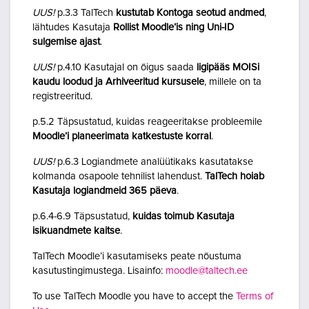
UUS!
p.3.3 TalTech
kustutab Kontoga seotud andmed
,
lähtudes Kasutaja
Rollist Moodle’is ning Uni-ID
sulgemise ajast
.
UUS!
p.4.10 Kasutajal on õigus saada
ligipääs MOISi
kaudu loodud ja Arhiveeritud kursusele
, millele on ta
registreeritud.
p.5.2 Täpsustatud, kuidas reageeritakse probleemile
Moodle’i planeerimata katkestuste korral
.
UUS!
p.6.3 Logiandmete analüütikaks kasutatakse
kolmanda osapoole tehnilist lahendust.
TalTech hoiab
Kasutaja logiandmeid 365 päeva
.
p.6.4-6.9 Täpsustatud,
kuidas toimub Kasutaja
isikuandmete kaitse
.
TalTech Moodle’i kasutamiseks peate nõustuma
kasutustingimustega. Lisainfo:
moodle@taltech.ee
To use TalTech Moodle you have to accept the
Terms of