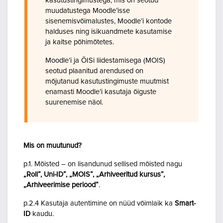
kasutustingimustega, mis on seotud
muudatustega Moodle’isse
sisenemisvõimalustes, Moodle’i kontode
halduses ning isikuandmete kasutamise
ja kaitse põhimõtetes.
Moodle’i ja ÕISi liidestamisega (MOIS)
seotud plaanitud arendused on
mõjutanud kasutustingimuste muutmist
enamasti Moodle’i kasutaja õiguste
suurenemise näol.
Mis on muutunud?
p.1. Mõisted – on lisandunud sellised mõisted nagu
„Roll“, Uni-ID“, „MOIS“, „Arhiveeritud kursus“,
„Arhiveerimise periood“
.
p.2.4 Kasutaja autentimine on nüüd võimlaik ka
Smart-
ID
kaudu.