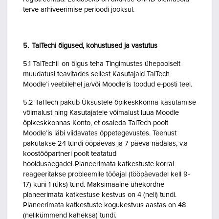
terve arhiveerimise perioodi jooksul.
5. TalTechi õigused, kohustused ja vastutus
5.1 TalTechil on õigus teha Tingimustes ühepoolselt
muudatusi teavitades sellest Kasutajaid TalTech
Moodle’i veebilehel ja/või Moodle’is toodud e-posti teel.
5.2 TalTech pakub Üksustele õpikeskkonna kasutamise
võimalust ning Kasutajatele võimalust luua Moodle
õpikeskkonnas Konto, et osaleda TalTech poolt
Moodle’is läbi viidavates õppetegevustes. Teenust
pakutakse 24 tundi ööpäevas ja 7 päeva nädalas, v.a
koostööpartneri poolt teatatud
hooldusaegadel. Planeerimata katkestuste korral
reageeritakse probleemile tööajal (tööpäevadel kell 9-
17) kuni 1 (üks) tund. Maksimaalne ühekordne
planeerimata katkestuse kestvus on 4 (neli) tundi.
Planeerimata katkestuste kogukestvus aastas on 48
(nelikümmend kaheksa) tundi.