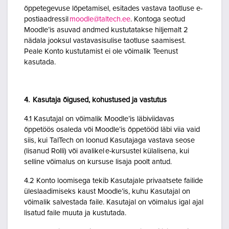
õppetegevuse lõpetamisel, esitades vastava taotluse e-
postiaadressil
moodle@taltech.ee
. Kontoga seotud
Moodle’is asuvad andmed kustutatakse hiljemalt 2
nädala jooksul vastavasisulise taotluse saamisest.
Peale Konto kustutamist ei ole võimalik Teenust
kasutada.
4. Kasutaja õigused, kohustused ja vastutus
4.1 Kasutajal on võimalik Moodle’is läbiviidavas
õppetöös osaleda või Moodle’is õppetööd läbi viia vaid
siis, kui TalTech on loonud Kasutajaga vastava seose
(lisanud Rolli) või avalikel e-kursustel külalisena, kui
selline võimalus on kursuse lisaja poolt antud.
4.2 Konto loomisega tekib Kasutajale privaatsete failide
üleslaadimiseks kaust Moodle’is, kuhu Kasutajal on
võimalik salvestada faile. Kasutajal on võimalus igal ajal
lisatud faile muuta ja kustutada.