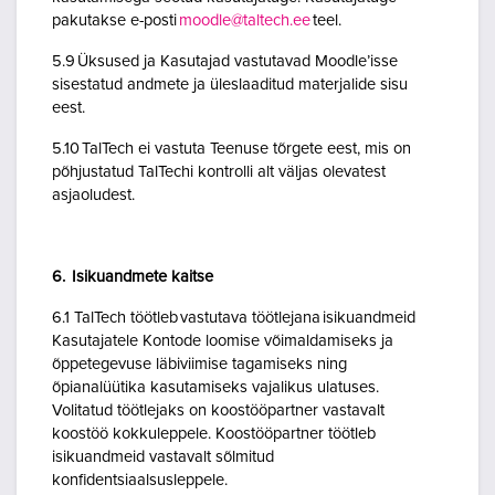
pakutakse e-posti
moodle@taltech.ee
teel.
5.9 Üksused ja Kasutajad vastutavad Moodle’isse
sisestatud andmete ja üleslaaditud materjalide sisu
eest.
5.10 TalTech ei vastuta Teenuse tõrgete eest, mis on
põhjustatud TalTechi kontrolli alt väljas olevatest
asjaoludest.
6. Isikuandmete kaitse
6.1 TalTech töötleb vastutava töötlejana isikuandmeid
Kasutajatele Kontode loomise võimaldamiseks ja
õppetegevuse läbiviimise tagamiseks ning
õpianalüütika kasutamiseks vajalikus ulatuses.
Volitatud töötlejaks on koostööpartner vastavalt
koostöö kokkuleppele. Koostööpartner töötleb
isikuandmeid vastavalt sõlmitud
konfidentsiaalsusleppele.