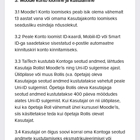
3. Moodle konto loomine ja kustutamine
3.1 Moodle’i Konto loomiseks peab isik olema vähemalt
13 aastat vana või omama Kasutajakonto loomiseks
seadusliku esindaja nõusolekut.
3.2 Peale Konto loomist ID-kaardi, Mobiil-ID või Smart
ID-ga saadetakse sisestatud e-postile automaatne
kinnituskiri konto kinnitamiseks.
3.3 TalTech kustutab Kontoga seotud andmed, lähtudes
Kasutaja Rollist Moodle’is ning Uni-ID sulgemise ajast.
Üliõpilase või muus Rollis (v.a. õpetaja) oleva
Kasutajaga seotud andmed kustutatakse vahetult peale
Uni-ID sulgemist. Õpetaja Rollis oleva Kasutajaga
seotud andmed kustutatakse 400 päeva möödudes
alates Uni-ID sulgemist. Kui Kasutajal on nii üliõpilase,
kui ka õpetaja Roll vähemalt ühel kursusel Moodle’is,
siis käsitletakse teda kui õpetaja Rollis olevat
Kasutajat.
3.4 Kasutajal on õigus soovi korral oma Kontoga seotud
andmete kustutamiseks eksmatrikuleerimisel või