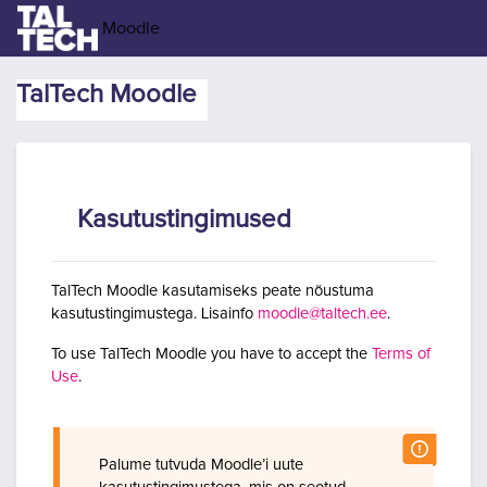
Jäta vahele peasisuni
Moodle
TalTech Moodle
Kasutustingimused
TalTech Moodle kasutamiseks peate nõustuma
kasutustingimustega. Lisainfo
moodle@taltech.ee
.
To use TalTech Moodle you have to accept the
Terms of
Use
.
Palume tutvuda Moodle’i uute