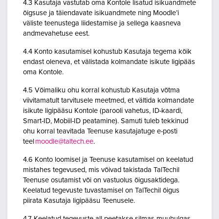
4.3 Kasutaja vastutab oma Kontole lisatud isikuandmete
õigsuse ja täiendavate isikuandmete ning Moodle’i
väliste teenustega liidestamise ja sellega kaasneva
andmevahetuse eest.
4.4 Konto kasutamisel kohustub Kasutaja tegema kõik
endast oleneva, et välistada kolmandate isikute ligipääs
oma Kontole.
4.5 Võimaliku ohu korral kohustub Kasutaja võtma
viivitamatult tarvitusele meetmed, et vältida kolmandate
isikute ligipääsu Kontole (parooli vahetus, ID-kaardi,
Smart-ID, Mobiil-ID peatamine). Samuti tuleb tekkinud
ohu korral teavitada Teenuse kasutajatuge e-posti
teel
moodle@taltech.ee
.
4.6 Konto loomisel ja Teenuse kasutamisel on keelatud
mistahes tegevused, mis võivad takistada TalTechil
Teenuse osutamist või on vastuolus õigusaktidega.
Keelatud tegevuste tuvastamisel on TalTechil õigus
piirata Kasutaja ligipääsu Teenusele.
4.7 Keelatud tegevuste all peetakse silmas muuhulgas