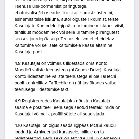
Teenuse ülekoormamist päringutega,
ebaturvalise/ebaseadusliku sisu lisamist süsteemi,
esinemist teise isikuna, autoriõiguste rikkumist, teiste
Kasutajate Kontodele ligipääsu üritamine mistahes viisil,
tahtlikult möödaminek või selle üritamine piirangutest
seoses juurdepääsuga Teenusele, vm etteheidetav
käitumine või sellisele käitumisele kaasa aitamine
Kasutaja poolt.
4.8 Kasutajal on võimalus liidestada oma Konto
Moodle’i väliste teenustega (nt Google Drive). Kasutaja
Konto liidestamine väliste teenustega ei ole TalTechi
poolt kontrollitav. TalTechile on nähtav üksnes välise
teenusega liidestamise fakt.
4.9 Registreerudes Kasutajaks nõustub Kasutaja
saama e-posti teel Teenusega seotud teateid, mida on
Kasutajal võimalik profiili sätete all seadistada.
4.10 Kasutajal on õigus saada ligipääs MOISi kaudu
loodud ja Arhiveeritud kursusele, millele on ta
registreeritud. Eelduseks on aktiivse Uni-ID olemasolu