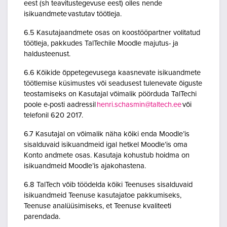
eest (sh teavitustegevuse eest) olles nende
isikuandmete vastutav töötleja.
6.5 Kasutajaandmete osas on koostööpartner volitatud
töötleja, pakkudes TalTechile Moodle majutus- ja
haldusteenust.
6.6 Kõikide õppetegevusega kaasnevate isikuandmete
töötlemise küsimustes või seadusest tulenevate õiguste
teostamiseks on Kasutajal võimalik pöörduda TalTechi
poole e-posti aadressil
henri.schasmin@taltech.ee
või
telefonil 620 2017.
6.7 Kasutajal on võimalik näha kõiki enda Moodle’is
sisalduvaid isikuandmeid igal hetkel Moodle’is oma
Konto andmete osas. Kasutaja kohustub hoidma on
isikuandmeid Moodle’is ajakohastena.
6.8 TalTech võib töödelda kõiki Teenuses sisalduvaid
isikuandmeid Teenuse kasutajatoe pakkumiseks,
Teenuse analüüsimiseks, et Teenuse kvaliteeti
parendada.