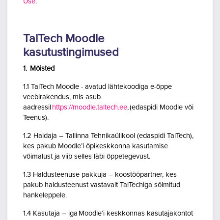
Use
.
TalTech Moodle
kasutustingimused
1. Mõisted
1.1 TalTech Moodle - avatud lähtekoodiga e-õppe
veebirakendus, mis asub
aadressil
https://moodle.taltech.ee
, (edaspidi Moodle või
Teenus).
1.2 Haldaja – Tallinna Tehnikaülikool (edaspidi TalTech),
kes pakub Moodle’i õpikeskkonna kasutamise
võimalust ja viib selles läbi õppetegevust.
1.3 Haldusteenuse pakkuja – koostööpartner, kes
pakub haldusteenust vastavalt TalTechiga sõlmitud
hankeleppele.
1.4 Kasutaja – iga Moodle’i keskkonnas kasutajakontot