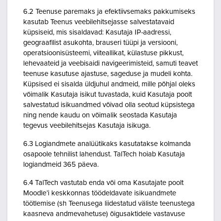
6.2 Teenuse paremaks ja efektiivsemaks pakkumiseks
kasutab Teenus veebilehitsejasse salvestatavaid
küpsiseid, mis sisaldavad: Kasutaja IP-aadressi,
geograafilist asukohta, brauseri tüüpi ja versiooni,
operatsioonisüsteemi, viiteallikat, külastuse pikkust,
lehevaateid ja veebisaidi navigeerimisteid, samuti teavet
teenuse kasutuse ajastuse, sageduse ja mudeli kohta.
Küpsised ei sisalda üldjuhul andmeid, mille põhjal oleks
võimalik Kasutaja isikut tuvastada, kuid Kasutaja poolt
salvestatud isikuandmed võivad olla seotud küpsistega
ning nende kaudu on võimalik seostada Kasutaja
tegevus veebilehitsejas Kasutaja isikuga.
6.3 Logiandmete analüütikaks kasutatakse kolmanda
osapoole tehnilist lahendust. TalTech hoiab Kasutaja
logiandmeid 365 päeva.
6.4 TalTech vastutab enda või oma Kasutajate poolt
Moodle’i keskkonnas töödeldavate isikuandmete
töötlemise (sh Teenusega liidestatud väliste teenustega
kaasneva andmevahetuse) õigusaktidele vastavuse