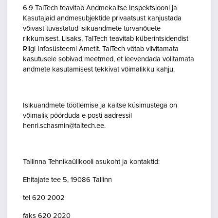
6.9 TalTech teavitab Andmekaitse Inspektsiooni ja
Kasutajaid andmesubjektide privaatsust kahjustada
võivast tuvastatud isikuandmete turvanõuete
rikkumisest. Lisaks, TalTech teavitab küberintsidendist
Riigi Infosüsteemi Ametit. TalTech võtab viivitamata
kasutusele sobivad meetmed, et leevendada volitamata
andmete kasutamisest tekkivat võimalikku kahju.
Isikuandmete töötlemise ja kaitse küsimustega on
võimalik pöörduda e-posti aadressil
henri.schasmin@taltech.ee.
Tallinna Tehnikaülikooli asukoht ja kontaktid:
Ehitajate tee 5, 19086 Tallinn
tel 620 2002
faks 620 2020