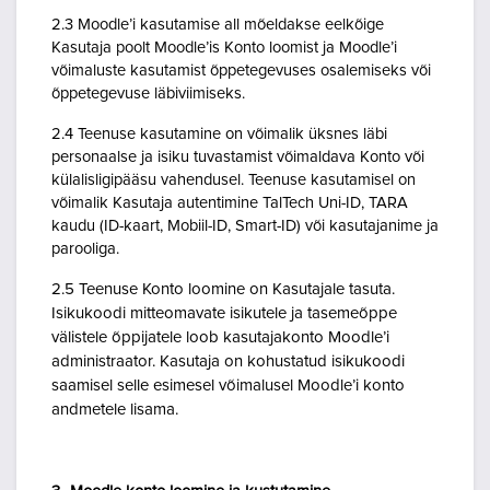
2.3 Moodle’i kasutamise all mõeldakse eelkõige
Kasutaja poolt Moodle’is Konto loomist ja Moodle’i
võimaluste kasutamist õppetegevuses osalemiseks või
õppetegevuse läbiviimiseks.
2.4 Teenuse kasutamine on võimalik üksnes läbi
personaalse ja isiku tuvastamist võimaldava Konto või
külalisligipääsu vahendusel. Teenuse kasutamisel on
võimalik Kasutaja autentimine TalTech Uni-ID, TARA
kaudu (ID-kaart, Mobiil-ID, Smart-ID) või kasutajanime ja
parooliga.
2.5 Teenuse Konto loomine on Kasutajale tasuta.
Isikukoodi mitteomavate isikutele ja tasemeõppe
välistele õppijatele loob kasutajakonto Moodle’i
administraator. Kasutaja on kohustatud isikukoodi
saamisel selle esimesel võimalusel Moodle’i konto
andmetele lisama.