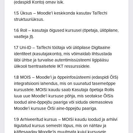
(edaspidi Konto) omav isik.
1.5 Üksus – Moodle’i keskkonda kasutav TalTechi
struktuuriüksus.
1.6 Roll – kasutaja õigused kursusel (õpetaja, üliõpilane,
vaatleja jt).
1.7 Uni-ID – TalTechi töötaja või üliõpilase Digitaalne
identiteet (kasutajakonto), mis võimaldab lihtsustada
läbi ühtse ja turvalise autentimissüsteemi ligipääsu
ülikooli tsentraalsetele IKT ressurssidele.
1.8 MOIS – Moodle’i ja õppeinfosüsteemi (edaspidi ÕIS)
integratsiooni lahendus, mis on suunatud tasemeõppe
kursustele. MOISi kaudu saab Kasutaja õpetaja Rollis
luua uue Moodle’i kursuse põhja, mis seotakse ÕISis
loodud aine-õppejõu paariga või siduda olemasoleva
Moodle’i kursuse ÕISi aine-õppejõu paariga.
1.9 Arhiveeritud kursus – MOISi kaudu loodud ja arhiivi
liigutatud kursus semestri lõpus, mis on nähtav ja
kättesaadav Moodle’is muutmata kujul kursusele