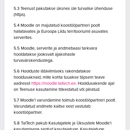
5.3 Teenust pakutakse üksnes üle turvalise ühenduse
(https).
5.4 Moodle on majutatud koostööpartneri poolt
hallatavates ja Euroopa Liidu territooriumil asuvates
serverites.
5.5 Moodle, serverite ja andmebaasi tarkvara
hooldatakse jooksvalt ajakohaste
turvavärskendustega.
5.6 Hoolduste läbiviimiseks rakendatakse
hooldusaknaid, mille kohta tuuakse täpsem teave
aadressil
https://moodle.taltech.ee
. Hooldusakende ajal
on Teenuse kasutamine tõkestatud või piiratud.
5.7 Moodle’i varundamine toimub koostööpartneri poolt.
Varundatud andmete kaitse eest vastutab
koostööpartner.
5.8 TalTech pakub Kasutajatele ja Üksustele Moodle’i
kasutamisega seotud kasutajatuge. Kasutajatuge