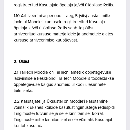
registreeritud Kasutajale õpetaja ja/või üliõpilase Rollis.
1.10 Arhiveerimise periood – aeg, 5 (viis) aastat, mille
jooksul Moodle’i kursusele registreeritud Kasutaja
õpetaja ja/või üliõpilase Rollis saab ligipääsu
arhiveeritud kursuse materjalidele ja andmetele alates
kursuse arhiveerimise kuupäevast.
2. Üldist
2.1 TalTech Moodle on TalTechi ametlik õppetegevuse
läbiviimise e-keskkond. TalTech Moodle’is töödeldakse
õppetegevuse käigus andmeid ülikooli ülesannete
täitmiseks.
2.2 Kasutajatel ja Üksustel on Moodle’i kasutamine
võimalik üksnes kõikide kasutustingimustega (edaspidi
Tingimuste) tutvumise ja selle kinnitamise korral.
Tingimuste mitte kinnitamisel ei ole võimalik Kasutajal
kontot kasutada.