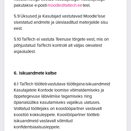
pakutakse e-posti
moodle@taltech.ee
teel.
5.9 Üksused ja Kasutajad vastutavad Moodle’isse
sisestatud andmete ja üleslaaditud materjalide sisu
eest.
5.10 TalTech ei vastuta Teenuse tõrgete eest, mis on
põhjustatud TalTechi kontrolli alt väljas olevatest
asjaoludest.
6. Isikuandmete kaitse
6.1 TalTech töötleb vastutava töötlejana isikuandmeid
Kasutajatele Kontode loomise võimaldamiseks ja
õppetegevuse läbiviimise tagamiseks ning
õpianalüütika kasutamiseks vajalikus ulatuses.
Volitatud töötlejaks on koostööpartner vastavalt
koostöö kokkuleppele. Koostööpartner töötleb
isikuandmeid vastavalt sõlmitud
konfidentsiaalsusleppele.