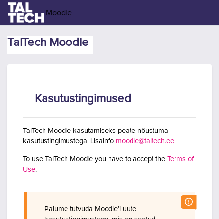
Jäta vahele peasisuni
Moodle
TalTech Moodle
Kasutustingimused
TalTech Moodle kasutamiseks peate nõustuma
kasutustingimustega. Lisainfo
moodle@taltech.ee
.
To use TalTech Moodle you have to accept the
Terms of
Use
.
Palume tutvuda Moodle’i uute