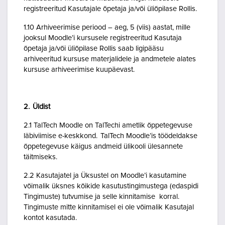
registreeritud Kasutajale õpetaja ja/või üliõpilase Rollis.
1.10 Arhiveerimise periood – aeg, 5 (viis) aastat, mille
jooksul Moodle’i kursusele registreeritud Kasutaja
õpetaja ja/või üliõpilase Rollis saab ligipääsu
arhiveeritud kursuse materjalidele ja andmetele alates
kursuse arhiveerimise kuupäevast.
2. Üldist
2.1 TalTech Moodle on TalTechi ametlik õppetegevuse
läbiviimise e-keskkond. TalTech Moodle’is töödeldakse
õppetegevuse käigus andmeid ülikooli ülesannete
täitmiseks.
2.2 Kasutajatel ja Üksustel on Moodle’i kasutamine
võimalik üksnes kõikide kasutustingimustega (edaspidi
Tingimuste) tutvumise ja selle kinnitamise korral.
Tingimuste mitte kinnitamisel ei ole võimalik Kasutajal
kontot kasutada.