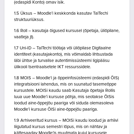
(edaspidi Konto) omav isik.
1.5 Üksus – Moodle’i keskkonda kasutav TalTechi
struktuuriüksus.
1.6 Roll – kasutaja õigused kursusel (õpetaja, üliõpilane,
vaatleja jt).
1.7 Uni-ID – TalTechi töötaja või üliõpilase Digitaalne
identiteet (kasutajakonto), mis võimaldab lihtsustada
läbi ühtse ja turvalise autentimissüsteemi ligipääsu
ülikooli tsentraalsetele IKT ressurssidele.
1.8 MOIS – Moodle’i ja õppeinfosüsteemi (edaspidi ÕIS)
integratsiooni lahendus, mis on suunatud tasemeõppe
kursustele. MOISi kaudu saab Kasutaja õpetaja Rollis
luua uue Moodle’i kursuse põhja, mis seotakse ÕISis
loodud aine-õppejõu paariga või siduda olemasoleva
Moodle’i kursuse ÕISi aine-õppejõu paariga.
1.9 Arhiveeritud kursus – MOISi kaudu loodud ja arhiivi
liigutatud kursus semestri lõpus, mis on nähtav ja
kättesaadav Moodle’is muutmata kujul kursusele