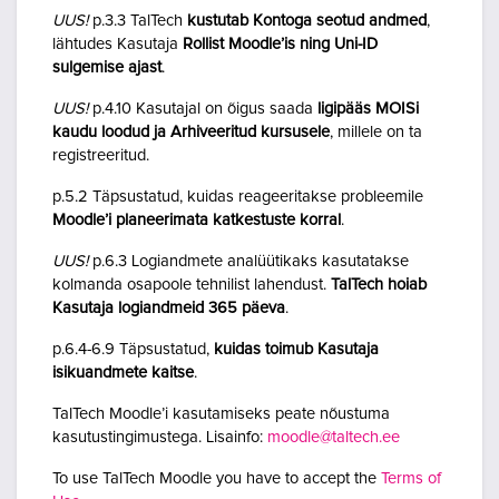
UUS!
p.3.3 TalTech
kustutab Kontoga seotud andmed
,
lähtudes Kasutaja
Rollist Moodle’is ning Uni-ID
sulgemise ajast
.
UUS!
p.4.10 Kasutajal on õigus saada
ligipääs MOISi
kaudu loodud ja Arhiveeritud kursusele
, millele on ta
registreeritud.
p.5.2 Täpsustatud, kuidas reageeritakse probleemile
Moodle’i planeerimata katkestuste korral
.
UUS!
p.6.3 Logiandmete analüütikaks kasutatakse
kolmanda osapoole tehnilist lahendust.
TalTech hoiab
Kasutaja logiandmeid 365 päeva
.
p.6.4-6.9 Täpsustatud,
kuidas toimub Kasutaja
isikuandmete kaitse
.
TalTech Moodle’i kasutamiseks peate nõustuma
kasutustingimustega. Lisainfo:
moodle@taltech.ee
To use TalTech Moodle you have to accept the
Terms of