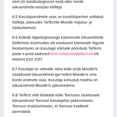
eest (sh teavitustegevuse eest) olles nende
isikuandmete vastutav töötleja.
6.5 Kasutajaandmete osas on koostööpartner volitatud
töötleja, pakkudes TalTechile Moodle majutus- ja
haldusteenust.
6.6 Kõikide õppetegevusega kaasnevate isikuandmete
töötlemise küsimustes või seadusest tulenevate õiguste
teostamiseks on Kasutajal võimalik pöörduda TalTechi
poole e-posti aadressil
henri.schasmin@taltech.ee
või
telefonil 620 2017.
6.7 Kasutajal on võimalik näha kõiki enda Moodle’is
sisalduvaid isikuandmeid igal hetkel Moodle’is oma
Konto andmete osas. Kasutaja kohustub hoidma on
isikuandmeid Moodle’is ajakohastena.
6.8 TalTech võib töödelda kõiki Teenuses sisalduvaid
isikuandmeid Teenuse kasutajatoe pakkumiseks,
Teenuse analüüsimiseks, et Teenuse kvaliteeti
parendada.