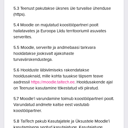
5.3 Teenust pakutakse üksnes üle turvalise ühenduse
(https).
5.4 Moodle on majutatud koostööpartneri poolt
hallatavates ja Euroopa Liidu territooriumil asuvates
serverites.
5.5 Moodle, serverite ja andmebaasi tarkvara
hooldatakse jooksvalt ajakohaste
turvavärskendustega.
5.6 Hoolduste läbiviimiseks rakendatakse
hooldusaknaid, mille kohta tuuakse täpsem teave
aadressil
https://moodle.taltech.ee
. Hooldusakende ajal
on Teenuse kasutamine tõkestatud või piiratud.
5.7 Moodle’i varundamine toimub koostööpartneri poolt.
Varundatud andmete kaitse eest vastutab
koostööpartner.
5.8 TalTech pakub Kasutajatele ja Üksustele Moodle’i
kasutamisega seotud kasutajatuge. Kasutajatuge