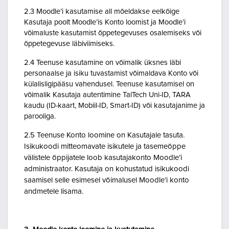
2.3 Moodle’i kasutamise all mõeldakse eelkõige
Kasutaja poolt Moodle’is Konto loomist ja Moodle’i
võimaluste kasutamist õppetegevuses osalemiseks või
õppetegevuse läbiviimiseks.
2.4 Teenuse kasutamine on võimalik üksnes läbi
personaalse ja isiku tuvastamist võimaldava Konto või
külalisligipääsu vahendusel. Teenuse kasutamisel on
võimalik Kasutaja autentimine TalTech Uni-ID, TARA
kaudu (ID-kaart, Mobiil-ID, Smart-ID) või kasutajanime ja
parooliga.
2.5 Teenuse Konto loomine on Kasutajale tasuta.
Isikukoodi mitteomavate isikutele ja tasemeõppe
välistele õppijatele loob kasutajakonto Moodle’i
administraator. Kasutaja on kohustatud isikukoodi
saamisel selle esimesel võimalusel Moodle’i konto
andmetele lisama.