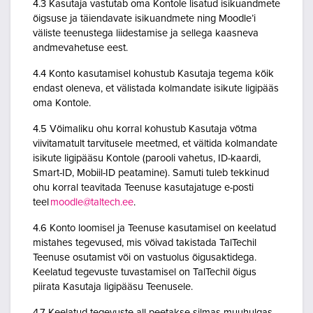
4.3 Kasutaja vastutab oma Kontole lisatud isikuandmete
õigsuse ja täiendavate isikuandmete ning Moodle’i
väliste teenustega liidestamise ja sellega kaasneva
andmevahetuse eest.
4.4 Konto kasutamisel kohustub Kasutaja tegema kõik
endast oleneva, et välistada kolmandate isikute ligipääs
oma Kontole.
4.5 Võimaliku ohu korral kohustub Kasutaja võtma
viivitamatult tarvitusele meetmed, et vältida kolmandate
isikute ligipääsu Kontole (parooli vahetus, ID-kaardi,
Smart-ID, Mobiil-ID peatamine). Samuti tuleb tekkinud
ohu korral teavitada Teenuse kasutajatuge e-posti
teel
moodle@taltech.ee
.
4.6 Konto loomisel ja Teenuse kasutamisel on keelatud
mistahes tegevused, mis võivad takistada TalTechil
Teenuse osutamist või on vastuolus õigusaktidega.
Keelatud tegevuste tuvastamisel on TalTechil õigus
piirata Kasutaja ligipääsu Teenusele.
4.7 Keelatud tegevuste all peetakse silmas muuhulgas