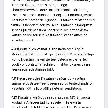
Teenuse ülekoormamist päringutega,
ebaturvalise/ebaseadusliku sisu lisamist süsteemi,
esinemist teise isikuna, autoriõiguste rikkumist, teiste
Kasutajate Kontodele ligipääsu üritamine mistahes viisil,
tahtlikult möödaminek või selle üritamine piirangutest
seoses juurdepääsuga Teenusele, vm etteheidetav
käitumine või sellisele käitumisele kaasa aitamine
Kasutaja poolt.
4.8 Kasutajal on võimalus liidestada oma Konto
Moodle’i väliste teenustega (nt Google Drive). Kasutaja
Konto liidestamine väliste teenustega ei ole TalTechi
poolt kontrollitav. TalTechile on nähtav üksnes välise
teenusega liidestamise fakt.
4.9 Registreerudes Kasutajaks nõustub Kasutaja
saama e-posti teel Teenusega seotud teateid, mida on
Kasutajal võimalik profiili sätete all seadistada.
4.10 Kasutajal on õigus saada ligipääs MOISi kaudu
loodud ja Arhiveeritud kursusele, millele on ta
registreeritud. Eelduseks on aktiivse Uni-ID olemasolu