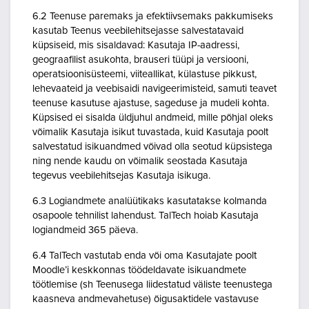
6.2 Teenuse paremaks ja efektiivsemaks pakkumiseks
kasutab Teenus veebilehitsejasse salvestatavaid
küpsiseid, mis sisaldavad: Kasutaja IP-aadressi,
geograafilist asukohta, brauseri tüüpi ja versiooni,
operatsioonisüsteemi, viiteallikat, külastuse pikkust,
lehevaateid ja veebisaidi navigeerimisteid, samuti teavet
teenuse kasutuse ajastuse, sageduse ja mudeli kohta.
Küpsised ei sisalda üldjuhul andmeid, mille põhjal oleks
võimalik Kasutaja isikut tuvastada, kuid Kasutaja poolt
salvestatud isikuandmed võivad olla seotud küpsistega
ning nende kaudu on võimalik seostada Kasutaja
tegevus veebilehitsejas Kasutaja isikuga.
6.3 Logiandmete analüütikaks kasutatakse kolmanda
osapoole tehnilist lahendust. TalTech hoiab Kasutaja
logiandmeid 365 päeva.
6.4 TalTech vastutab enda või oma Kasutajate poolt
Moodle’i keskkonnas töödeldavate isikuandmete
töötlemise (sh Teenusega liidestatud väliste teenustega
kaasneva andmevahetuse) õigusaktidele vastavuse