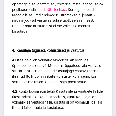
õppetegevuse lõpetamisel, esitades vastava taotluse e-
postiaadressil
moodle@taltech.ee
. Kontoga seotud
Moodle’is asuvad andmed kustutatakse hiljemalt 2
nädala jooksul vastavasisulise taotluse saamisest.
Peale Konto kustutamist ei ole võimalik Teenust
kasutada.
4. Kasutaja õigused, kohustused ja vastutus
4.1 Kasutajal on võimalik Moodle’is läbiviidavas
õppetöös osaleda või Moodle’is õppetööd läbi viia vaid
siis, kui TalTech on loonud Kasutajaga vastava seose
(lisanud Rolli) või avalikel e-kursustel külalisena, kui
selline võimalus on kursuse lisaja poolt antud.
4.2 Konto loomisega tekib Kasutajale privaatsete failide
üleslaadimiseks kaust Moodle’is, kuhu Kasutajal on
võimalik salvestada faile. Kasutajal on võimalus igal ajal
lisatud faile muuta ja kustutada.