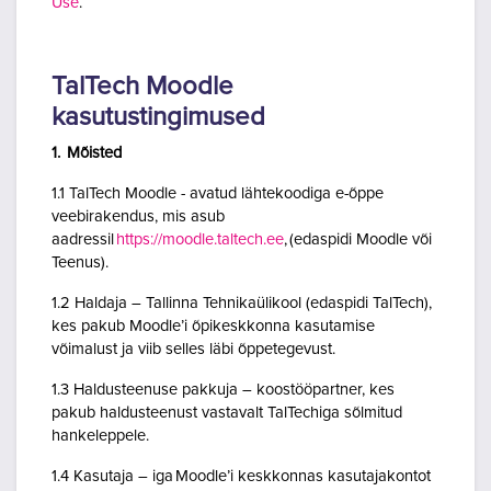
Use
.
TalTech Moodle
kasutustingimused
1. Mõisted
1.1 TalTech Moodle - avatud lähtekoodiga e-õppe
veebirakendus, mis asub
aadressil
https://moodle.taltech.ee
, (edaspidi Moodle või
Teenus).
1.2 Haldaja – Tallinna Tehnikaülikool (edaspidi TalTech),
kes pakub Moodle’i õpikeskkonna kasutamise
võimalust ja viib selles läbi õppetegevust.
1.3 Haldusteenuse pakkuja – koostööpartner, kes
pakub haldusteenust vastavalt TalTechiga sõlmitud
hankeleppele.
1.4 Kasutaja – iga Moodle’i keskkonnas kasutajakontot