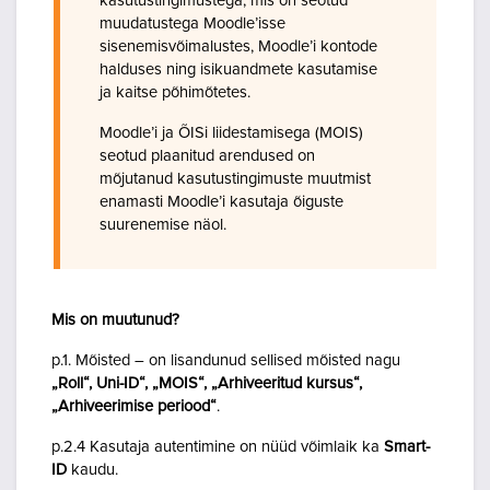
kasutustingimustega, mis on seotud
muudatustega Moodle’isse
sisenemisvõimalustes, Moodle’i kontode
halduses ning isikuandmete kasutamise
ja kaitse põhimõtetes.
Moodle’i ja ÕISi liidestamisega (MOIS)
seotud plaanitud arendused on
mõjutanud kasutustingimuste muutmist
enamasti Moodle’i kasutaja õiguste
suurenemise näol.
Mis on muutunud?
p.1. Mõisted – on lisandunud sellised mõisted nagu
„Roll“, Uni-ID“, „MOIS“, „Arhiveeritud kursus“,
„Arhiveerimise periood“
.
p.2.4 Kasutaja autentimine on nüüd võimlaik ka
Smart-
ID
kaudu.