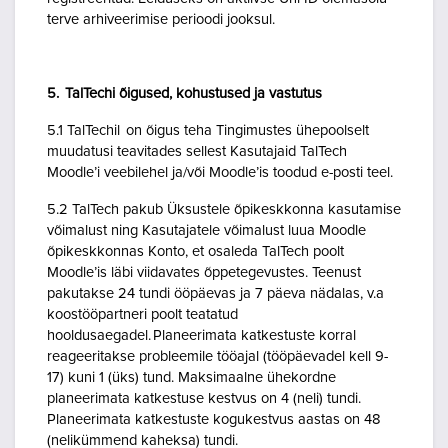
terve arhiveerimise perioodi jooksul.
5. TalTechi õigused, kohustused ja vastutus
5.1 TalTechil on õigus teha Tingimustes ühepoolselt
muudatusi teavitades sellest Kasutajaid TalTech
Moodle’i veebilehel ja/või Moodle’is toodud e-posti teel.
5.2 TalTech pakub Üksustele õpikeskkonna kasutamise
võimalust ning Kasutajatele võimalust luua Moodle
õpikeskkonnas Konto, et osaleda TalTech poolt
Moodle’is läbi viidavates õppetegevustes. Teenust
pakutakse 24 tundi ööpäevas ja 7 päeva nädalas, v.a
koostööpartneri poolt teatatud
hooldusaegadel. Planeerimata katkestuste korral
reageeritakse probleemile tööajal (tööpäevadel kell 9-
17) kuni 1 (üks) tund. Maksimaalne ühekordne
planeerimata katkestuse kestvus on 4 (neli) tundi.
Planeerimata katkestuste kogukestvus aastas on 48
(nelikümmend kaheksa) tundi.