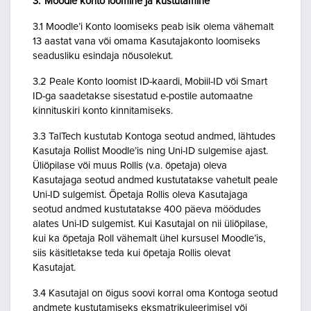
3. Moodle konto loomine ja kustutamine
3.1 Moodle’i Konto loomiseks peab isik olema vähemalt
13 aastat vana või omama Kasutajakonto loomiseks
seadusliku esindaja nõusolekut.
3.2 Peale Konto loomist ID-kaardi, Mobiil-ID või Smart
ID-ga saadetakse sisestatud e-postile automaatne
kinnituskiri konto kinnitamiseks.
3.3 TalTech kustutab Kontoga seotud andmed, lähtudes
Kasutaja Rollist Moodle’is ning Uni-ID sulgemise ajast.
Üliõpilase või muus Rollis (v.a. õpetaja) oleva
Kasutajaga seotud andmed kustutatakse vahetult peale
Uni-ID sulgemist. Õpetaja Rollis oleva Kasutajaga
seotud andmed kustutatakse 400 päeva möödudes
alates Uni-ID sulgemist. Kui Kasutajal on nii üliõpilase,
kui ka õpetaja Roll vähemalt ühel kursusel Moodle’is,
siis käsitletakse teda kui õpetaja Rollis olevat
Kasutajat.
3.4 Kasutajal on õigus soovi korral oma Kontoga seotud
andmete kustutamiseks eksmatrikuleerimisel või