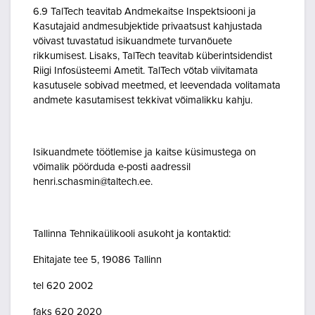
6.9 TalTech teavitab Andmekaitse Inspektsiooni ja
Kasutajaid andmesubjektide privaatsust kahjustada
võivast tuvastatud isikuandmete turvanõuete
rikkumisest. Lisaks, TalTech teavitab küberintsidendist
Riigi Infosüsteemi Ametit. TalTech võtab viivitamata
kasutusele sobivad meetmed, et leevendada volitamata
andmete kasutamisest tekkivat võimalikku kahju.
Isikuandmete töötlemise ja kaitse küsimustega on
võimalik pöörduda e-posti aadressil
henri.schasmin@taltech.ee.
Tallinna Tehnikaülikooli asukoht ja kontaktid:
Ehitajate tee 5, 19086 Tallinn
tel 620 2002
faks 620 2020