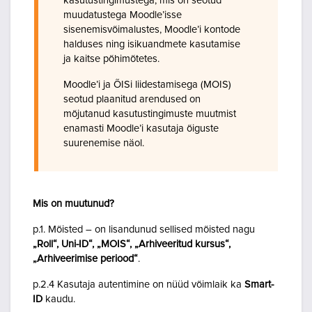
kasutustingimustega, mis on seotud
muudatustega Moodle’isse
sisenemisvõimalustes, Moodle’i kontode
halduses ning isikuandmete kasutamise
ja kaitse põhimõtetes.
Moodle’i ja ÕISi liidestamisega (MOIS)
seotud plaanitud arendused on
mõjutanud kasutustingimuste muutmist
enamasti Moodle’i kasutaja õiguste
suurenemise näol.
Mis on muutunud?
p.1. Mõisted – on lisandunud sellised mõisted nagu
„Roll“, Uni-ID“, „MOIS“, „Arhiveeritud kursus“,
„Arhiveerimise periood“
.
p.2.4 Kasutaja autentimine on nüüd võimlaik ka
Smart-
ID
kaudu.