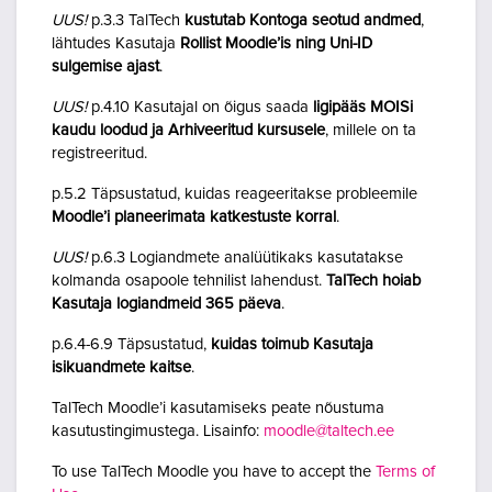
UUS!
p.3.3 TalTech
kustutab Kontoga seotud andmed
,
lähtudes Kasutaja
Rollist Moodle’is ning Uni-ID
sulgemise ajast
.
UUS!
p.4.10 Kasutajal on õigus saada
ligipääs MOISi
kaudu loodud ja Arhiveeritud kursusele
, millele on ta
registreeritud.
p.5.2 Täpsustatud, kuidas reageeritakse probleemile
Moodle’i planeerimata katkestuste korral
.
UUS!
p.6.3 Logiandmete analüütikaks kasutatakse
kolmanda osapoole tehnilist lahendust.
TalTech hoiab
Kasutaja logiandmeid 365 päeva
.
p.6.4-6.9 Täpsustatud,
kuidas toimub Kasutaja
isikuandmete kaitse
.
TalTech Moodle’i kasutamiseks peate nõustuma
kasutustingimustega. Lisainfo:
moodle@taltech.ee
To use TalTech Moodle you have to accept the
Terms of