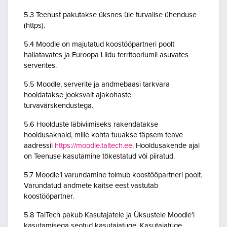
5.3 Teenust pakutakse üksnes üle turvalise ühenduse
(https).
5.4 Moodle on majutatud koostööpartneri poolt
hallatavates ja Euroopa Liidu territooriumil asuvates
serverites.
5.5 Moodle, serverite ja andmebaasi tarkvara
hooldatakse jooksvalt ajakohaste
turvavärskendustega.
5.6 Hoolduste läbiviimiseks rakendatakse
hooldusaknaid, mille kohta tuuakse täpsem teave
aadressil
https://moodle.taltech.ee
. Hooldusakende ajal
on Teenuse kasutamine tõkestatud või piiratud.
5.7 Moodle’i varundamine toimub koostööpartneri poolt.
Varundatud andmete kaitse eest vastutab
koostööpartner.
5.8 TalTech pakub Kasutajatele ja Üksustele Moodle’i
kasutamisega seotud kasutajatuge. Kasutajatuge