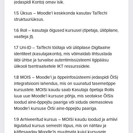
(edaspidi Konto) omav isik.
1.5 Üksus – Moodle’i keskkonda kasutav TalTechi
struktuuriüksus.
1.6 Roll – kasutaja õigused kursusel (õpetaja, üliõpilane,
vaatleja jt).
1.7 Uni-ID – TalTechi töötaja või üliõpilase Digitaalne
identiteet (kasutajakonto), mis võimaldab lihtsustada
läbi ühtse ja turvalise autentimissüsteemi ligipääsu
ülikooli tsentraalsetele IKT ressurssidele.
1.8 MOIS – Moodle’i ja õppeinfosüsteemi (edaspidi ÕIS)
integratsiooni lahendus, mis on suunatud tasemeõppe
kursustele. MOISi kaudu saab Kasutaja õpetaja Rollis
luua uue Moodle’i kursuse põhja, mis seotakse ÕISis
loodud aine-õppejõu paariga või siduda olemasoleva
Moodle’i kursuse ÕISi aine-õppejõu paariga.
1.9 Arhiveeritud kursus – MOISi kaudu loodud ja arhiivi
liigutatud kursus semestri lõpus, mis on nähtav ja
kättesaadav Moodle’is muutmata kujul kursusele