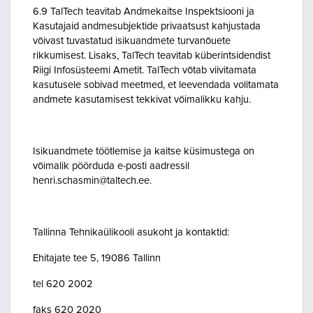
6.9 TalTech teavitab Andmekaitse Inspektsiooni ja
Kasutajaid andmesubjektide privaatsust kahjustada
võivast tuvastatud isikuandmete turvanõuete
rikkumisest. Lisaks, TalTech teavitab küberintsidendist
Riigi Infosüsteemi Ametit. TalTech võtab viivitamata
kasutusele sobivad meetmed, et leevendada volitamata
andmete kasutamisest tekkivat võimalikku kahju.
Isikuandmete töötlemise ja kaitse küsimustega on
võimalik pöörduda e-posti aadressil
henri.schasmin@taltech.ee.
Tallinna Tehnikaülikooli asukoht ja kontaktid:
Ehitajate tee 5, 19086 Tallinn
tel 620 2002
faks 620 2020