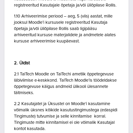
registreeritud Kasutajale õpetaja ja/või üliõpilase Rollis.
1.10 Arhiveerimise periood – aeg, 5 (viis) aastat, mille
jooksul Moodle’i kursusele registreeritud Kasutaja
õpetaja ja/või üliõpilase Rollis saab ligipääsu
arhiveeritud kursuse materjalidele ja andmetele alates
kursuse arhiveerimise kuupäevast.
2. Üldist
2.1 TalTech Moodle on TalTechi ametlik õppetegevuse
läbiviimise e-keskkond. TalTech Moodle’is töödeldakse
õppetegevuse käigus andmeid ülikooli ülesannete
täitmiseks.
2.2 Kasutajatel ja Üksustel on Moodle’i kasutamine
võimalik üksnes kõikide kasutustingimustega (edaspidi
Tingimuste) tutvumise ja selle kinnitamise korral.
Tingimuste mitte kinnitamisel ei ole võimalik Kasutajal
kontot kasutada.