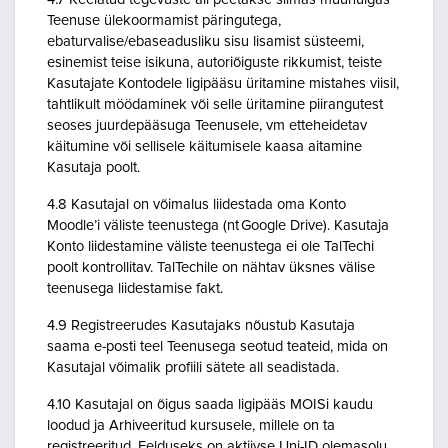
Teenuse ülekoormamist päringutega,
ebaturvalise/ebaseadusliku sisu lisamist süsteemi,
esinemist teise isikuna, autoriõiguste rikkumist, teiste
Kasutajate Kontodele ligipääsu üritamine mistahes viisil,
tahtlikult möödaminek või selle üritamine piirangutest
seoses juurdepääsuga Teenusele, vm etteheidetav
käitumine või sellisele käitumisele kaasa aitamine
Kasutaja poolt.
4.8 Kasutajal on võimalus liidestada oma Konto
Moodle’i väliste teenustega (nt Google Drive). Kasutaja
Konto liidestamine väliste teenustega ei ole TalTechi
poolt kontrollitav. TalTechile on nähtav üksnes välise
teenusega liidestamise fakt.
4.9 Registreerudes Kasutajaks nõustub Kasutaja
saama e-posti teel Teenusega seotud teateid, mida on
Kasutajal võimalik profiili sätete all seadistada.
4.10 Kasutajal on õigus saada ligipääs MOISi kaudu
loodud ja Arhiveeritud kursusele, millele on ta
registreeritud. Eelduseks on aktiivse Uni-ID olemasolu