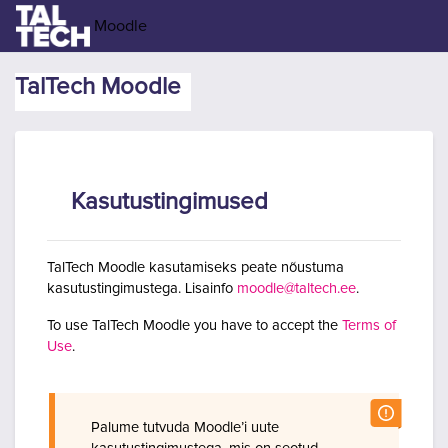
Jäta vahele peasisuni
Moodle
TalTech Moodle
Kasutustingimused
TalTech Moodle kasutamiseks peate nõustuma
kasutustingimustega. Lisainfo
moodle@taltech.ee
.
To use TalTech Moodle you have to accept the
Terms of
Use
.
Palume tutvuda Moodle’i uute