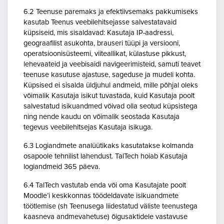
6.2 Teenuse paremaks ja efektiivsemaks pakkumiseks
kasutab Teenus veebilehitsejasse salvestatavaid
küpsiseid, mis sisaldavad: Kasutaja IP-aadressi,
geograafilist asukohta, brauseri tüüpi ja versiooni,
operatsioonisüsteemi, viiteallikat, külastuse pikkust,
lehevaateid ja veebisaidi navigeerimisteid, samuti teavet
teenuse kasutuse ajastuse, sageduse ja mudeli kohta.
Küpsised ei sisalda üldjuhul andmeid, mille põhjal oleks
võimalik Kasutaja isikut tuvastada, kuid Kasutaja poolt
salvestatud isikuandmed võivad olla seotud küpsistega
ning nende kaudu on võimalik seostada Kasutaja
tegevus veebilehitsejas Kasutaja isikuga.
6.3 Logiandmete analüütikaks kasutatakse kolmanda
osapoole tehnilist lahendust. TalTech hoiab Kasutaja
logiandmeid 365 päeva.
6.4 TalTech vastutab enda või oma Kasutajate poolt
Moodle’i keskkonnas töödeldavate isikuandmete
töötlemise (sh Teenusega liidestatud väliste teenustega
kaasneva andmevahetuse) õigusaktidele vastavuse