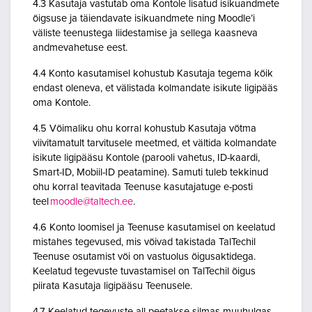
4.3 Kasutaja vastutab oma Kontole lisatud isikuandmete
õigsuse ja täiendavate isikuandmete ning Moodle’i
väliste teenustega liidestamise ja sellega kaasneva
andmevahetuse eest.
4.4 Konto kasutamisel kohustub Kasutaja tegema kõik
endast oleneva, et välistada kolmandate isikute ligipääs
oma Kontole.
4.5 Võimaliku ohu korral kohustub Kasutaja võtma
viivitamatult tarvitusele meetmed, et vältida kolmandate
isikute ligipääsu Kontole (parooli vahetus, ID-kaardi,
Smart-ID, Mobiil-ID peatamine). Samuti tuleb tekkinud
ohu korral teavitada Teenuse kasutajatuge e-posti
teel
moodle@taltech.ee
.
4.6 Konto loomisel ja Teenuse kasutamisel on keelatud
mistahes tegevused, mis võivad takistada TalTechil
Teenuse osutamist või on vastuolus õigusaktidega.
Keelatud tegevuste tuvastamisel on TalTechil õigus
piirata Kasutaja ligipääsu Teenusele.
4.7 Keelatud tegevuste all peetakse silmas muuhulgas