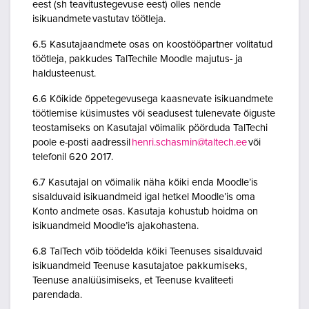
eest (sh teavitustegevuse eest) olles nende
isikuandmete vastutav töötleja.
6.5 Kasutajaandmete osas on koostööpartner volitatud
töötleja, pakkudes TalTechile Moodle majutus- ja
haldusteenust.
6.6 Kõikide õppetegevusega kaasnevate isikuandmete
töötlemise küsimustes või seadusest tulenevate õiguste
teostamiseks on Kasutajal võimalik pöörduda TalTechi
poole e-posti aadressil
henri.schasmin@taltech.ee
või
telefonil 620 2017.
6.7 Kasutajal on võimalik näha kõiki enda Moodle’is
sisalduvaid isikuandmeid igal hetkel Moodle’is oma
Konto andmete osas. Kasutaja kohustub hoidma on
isikuandmeid Moodle’is ajakohastena.
6.8 TalTech võib töödelda kõiki Teenuses sisalduvaid
isikuandmeid Teenuse kasutajatoe pakkumiseks,
Teenuse analüüsimiseks, et Teenuse kvaliteeti
parendada.