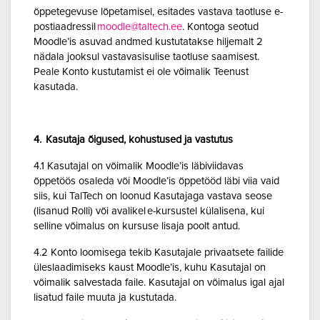
õppetegevuse lõpetamisel, esitades vastava taotluse e-
postiaadressil
moodle@taltech.ee
. Kontoga seotud
Moodle’is asuvad andmed kustutatakse hiljemalt 2
nädala jooksul vastavasisulise taotluse saamisest.
Peale Konto kustutamist ei ole võimalik Teenust
kasutada.
4. Kasutaja õigused, kohustused ja vastutus
4.1 Kasutajal on võimalik Moodle’is läbiviidavas
õppetöös osaleda või Moodle’is õppetööd läbi viia vaid
siis, kui TalTech on loonud Kasutajaga vastava seose
(lisanud Rolli) või avalikel e-kursustel külalisena, kui
selline võimalus on kursuse lisaja poolt antud.
4.2 Konto loomisega tekib Kasutajale privaatsete failide
üleslaadimiseks kaust Moodle’is, kuhu Kasutajal on
võimalik salvestada faile. Kasutajal on võimalus igal ajal
lisatud faile muuta ja kustutada.