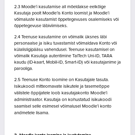
2.3 Moodle’i kasutamise all mõeldakse eelkõige
Kasutaja poolt Moodle’is Konto loomist ja Moodle’i
võimaluste kasutamist õppetegevuses osalemiseks või
õppetegevuse läbiviimiseks.
2.4 Teenuse kasutamine on võimalik üksnes läbi
personaalse ja isiku tuvastamist võimaldava Konto või
külalisligipääsu vahendusel. Teenuse kasutamisel on
võimalik Kasutaja autentimine TalTech Uni-ID, TARA
kaudu (ID-kaart, Mobiil-ID, Smart-ID) või kasutajanime ja
parooliga.
2.5 Teenuse Konto loomine on Kasutajale tasuta.
Isikukoodi mitteomavate isikutele ja tasemeõppe
välistele õppijatele loob kasutajakonto Moodle’i
administraator. Kasutaja on kohustatud isikukoodi
saamisel selle esimesel võimalusel Moodle’i konto
andmetele lisama.