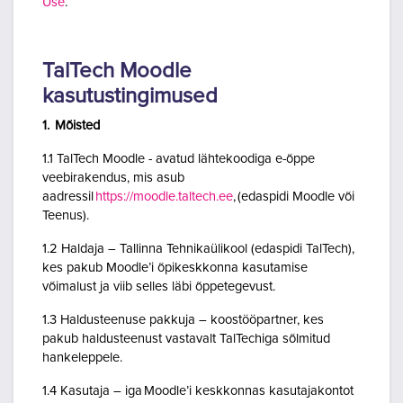
Use
.
TalTech Moodle
kasutustingimused
1. Mõisted
1.1 TalTech Moodle - avatud lähtekoodiga e-õppe
veebirakendus, mis asub
aadressil
https://moodle.taltech.ee
, (edaspidi Moodle või
Teenus).
1.2 Haldaja – Tallinna Tehnikaülikool (edaspidi TalTech),
kes pakub Moodle’i õpikeskkonna kasutamise
võimalust ja viib selles läbi õppetegevust.
1.3 Haldusteenuse pakkuja – koostööpartner, kes
pakub haldusteenust vastavalt TalTechiga sõlmitud
hankeleppele.
1.4 Kasutaja – iga Moodle’i keskkonnas kasutajakontot