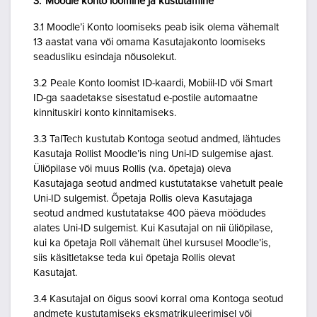
3. Moodle konto loomine ja kustutamine
3.1 Moodle’i Konto loomiseks peab isik olema vähemalt
13 aastat vana või omama Kasutajakonto loomiseks
seadusliku esindaja nõusolekut.
3.2 Peale Konto loomist ID-kaardi, Mobiil-ID või Smart
ID-ga saadetakse sisestatud e-postile automaatne
kinnituskiri konto kinnitamiseks.
3.3 TalTech kustutab Kontoga seotud andmed, lähtudes
Kasutaja Rollist Moodle’is ning Uni-ID sulgemise ajast.
Üliõpilase või muus Rollis (v.a. õpetaja) oleva
Kasutajaga seotud andmed kustutatakse vahetult peale
Uni-ID sulgemist. Õpetaja Rollis oleva Kasutajaga
seotud andmed kustutatakse 400 päeva möödudes
alates Uni-ID sulgemist. Kui Kasutajal on nii üliõpilase,
kui ka õpetaja Roll vähemalt ühel kursusel Moodle’is,
siis käsitletakse teda kui õpetaja Rollis olevat
Kasutajat.
3.4 Kasutajal on õigus soovi korral oma Kontoga seotud
andmete kustutamiseks eksmatrikuleerimisel või