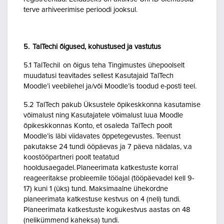
terve arhiveerimise perioodi jooksul.
5. TalTechi õigused, kohustused ja vastutus
5.1 TalTechil on õigus teha Tingimustes ühepoolselt
muudatusi teavitades sellest Kasutajaid TalTech
Moodle’i veebilehel ja/või Moodle’is toodud e-posti teel.
5.2 TalTech pakub Üksustele õpikeskkonna kasutamise
võimalust ning Kasutajatele võimalust luua Moodle
õpikeskkonnas Konto, et osaleda TalTech poolt
Moodle’is läbi viidavates õppetegevustes. Teenust
pakutakse 24 tundi ööpäevas ja 7 päeva nädalas, v.a
koostööpartneri poolt teatatud
hooldusaegadel. Planeerimata katkestuste korral
reageeritakse probleemile tööajal (tööpäevadel kell 9-
17) kuni 1 (üks) tund. Maksimaalne ühekordne
planeerimata katkestuse kestvus on 4 (neli) tundi.
Planeerimata katkestuste kogukestvus aastas on 48
(nelikümmend kaheksa) tundi.