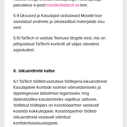
pakutakse e-posti
moodle@taltech.ee
teel.
5.9 Üksused ja Kasutajad vastutavad Moodle’isse
sisestatud andmete ja üleslaaditud materjalide sisu
eest.
5.10 TalTech ei vastuta Teenuse tõrgete eest, mis on
põhjustatud TalTechi kontrolli alt väljas olevatest
asjaoludest.
6. Isikuandmete kaitse
6.1 TalTech töötleb vastutava töötlejana isikuandmeid
Kasutajatele Kontode loomise võimaldamiseks ja
õppetegevuse läbiviimise tagamiseks ning
õpianalüütika kasutamiseks vajalikus ulatuses.
Volitatud töötlejaks on koostööpartner vastavalt
koostöö kokkuleppele. Koostööpartner töötleb
isikuandmeid vastavalt sõlmitud
konfidentsiaalsusleppele.