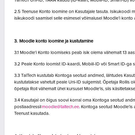
TalTech Uni-ID, TARA kaudu (ID-kaart, Mobiil-ID, Smart-ID) võ
2.5 Teenuse Konto loomine on Kasutajale tasuta. Isikukoodi mi
isikukoodi saamisel selle esimesel võimalusel Moodle’i kont
3. Moodle konto loomine ja kustutamine
3.1 Moodle’i Konto loomiseks peab isik olema vähemalt 13 aa
3.2 Peale Konto loomist ID-kaardi, Mobiil-ID või Smart ID-ga 
3.3 TalTech kustutab Kontoga seotud andmed, lähtudes Kasutaja
kustutatakse vahetult peale Uni-ID sulgemist. Õpetaja Rollis 
õpetaja Roll vähemalt ühel kursusel Moodle’is, siis käsitletakse
3.4 Kasutajal on õigus soovi korral oma Kontoga seotud andme
postiaadressil
moodle@taltech.ee
. Kontoga seotud Moodle’is a
Teenust kasutada.