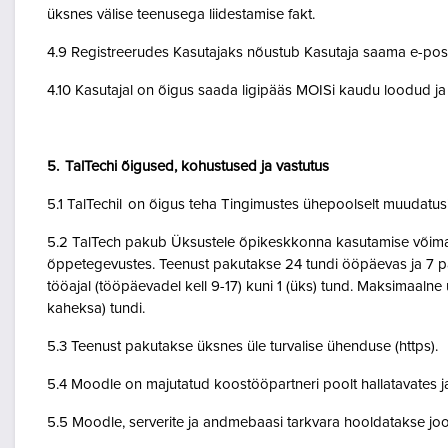
üksnes välise teenusega liidestamise fakt.
4.9 Registreerudes Kasutajaks nõustub Kasutaja saama e-posti 
4.10 Kasutajal on õigus saada ligipääs MOISi kaudu loodud ja A
5. TalTechi õigused, kohustused ja vastutus
5.1 TalTechil on õigus teha Tingimustes ühepoolselt muudatusi 
5.2 TalTech pakub Üksustele õpikeskkonna kasutamise võimalu
õppetegevustes. Teenust pakutakse 24 tundi ööpäevas ja 7 pä
tööajal (tööpäevadel kell 9-17) kuni 1 (üks) tund. Maksimaal
kaheksa) tundi.
5.3 Teenust pakutakse üksnes üle turvalise ühenduse (https).
5.4 Moodle on majutatud koostööpartneri poolt hallatavates ja
5.5 Moodle, serverite ja andmebaasi tarkvara hooldatakse jo