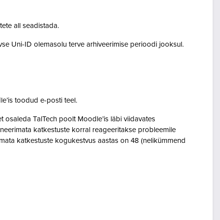
tete all seadistada.
ivse Uni-ID olemasolu terve arhiveerimise perioodi jooksul.
le’is toodud e-posti teel.
osaleda TalTech poolt Moodle’is läbi viidavates
neerimata katkestuste korral reageeritakse probleemile
eerimata katkestuste kogukestvus aastas on 48 (nelikümmend