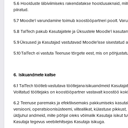
5.6 Hoolduste läbiviimiseks rakendatakse hooldusaknaid, mil
piiratud.
5.7 Moodle’i varundamine toimub koostööpartneri poolt. Var
5.8 TalTech pakub Kasutajatele ja Üksustele Moodle’i kasuta
5.9 Üksused ja Kasutajad vastutavad Moodle’isse sisestatud a
5.10 TalTech ei vastuta Teenuse tõrgete eest, mis on põhjustatud
6. Isikuandmete kaitse
6.1 TalTech töötleb vastutava töötlejana isikuandmeid Kasuta
Volitatud töötlejaks on koostööpartner vastavalt koostöö kok
6.2 Teenuse paremaks ja efektiivsemaks pakkumiseks kasutab Te
versiooni, operatsioonisüsteemi, viiteallikat, külastuse pikkus
üldjuhul andmeid, mille põhjal oleks võimalik Kasutaja isikut
Kasutaja tegevus veebilehitsejas Kasutaja isikuga.