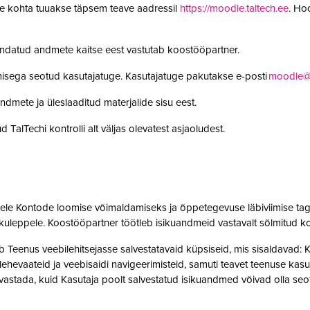
le kohta tuuakse täpsem teave aadressil
https://moodle.taltech.ee
. Ho
undatud andmete kaitse eest vastutab koostööpartner.
misega seotud kasutajatuge. Kasutajatuge pakutakse e-posti
moodle@t
ndmete ja üleslaaditud materjalide sisu eest.
 TalTechi kontrolli alt väljas olevatest asjaoludest.
jatele Kontode loomise võimaldamiseks ja õppetegevuse läbiviimise tag
kuleppele. Koostööpartner töötleb isikuandmeid vastavalt sõlmitud k
enus veebilehitsejasse salvestatavaid küpsiseid, mis sisaldavad: Kas
t, lehevaateid ja veebisaidi navigeerimisteid, samuti teavet teenuse ka
 tuvastada, kuid Kasutaja poolt salvestatud isikuandmed võivad olla 