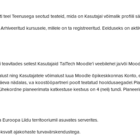
teel Teenusega seotud teateid, mida on Kasutajal võimalik profiili sä
rhiveeritud kursusele, millele on ta registreeritud. Eelduseks on akti
teavitades sellest Kasutajaid TalTech Moodle’i veebilehel ja/või Mood
st ning Kasutajatele võimalust luua Moodle õpikeskkonnas Konto, et 
eva nädalas, v.a koostööpartneri poolt teatatud hooldusaegadel. Pla
ne ühekordne planeerimata katkestuse kestvus on 4 (neli) tundi. Plan
 Euroopa Liidu territooriumil asuvates serverites.
oksvalt ajakohaste turvavärskendustega.