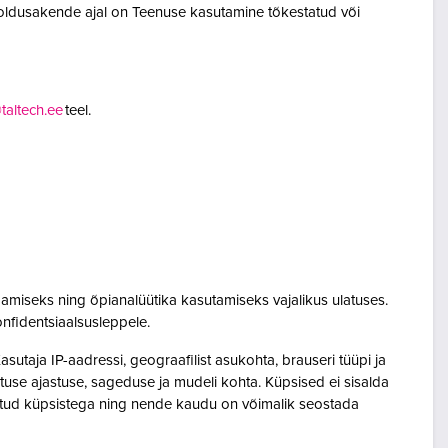
oldusakende ajal on Teenuse kasutamine tõkestatud või
altech.ee
teel.
amiseks ning õpianalüütika kasutamiseks vajalikus ulatuses.
onfidentsiaalsusleppele.
utaja IP-aadressi, geograafilist asukohta, brauseri tüüpi ja
sutuse ajastuse, sageduse ja mudeli kohta. Küpsised ei sisalda
seotud küpsistega ning nende kaudu on võimalik seostada