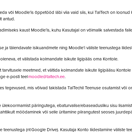
da või Moodle’is õppetööd läbi viia vaid siis, kui TalTech on loonud K
olt antud.
adimiseks kaust Moodle’is, kuhu Kasutajal on võimalik salvestada faile. 
se ja täiendavate isikuandmete ning Moodle’i väliste teenustega lii
leneva, et välistada kolmandate isikute ligipääs oma Kontole.
 tarvitusele meetmed, et vältida kolmandate isikute ligipääsu Kontole 
ge e-posti teel
moodle@taltech.ee
.
es tegevused, mis võivad takistada TalTechil Teenuse osutamist või o
ülekoormamist päringutega, ebaturvalise/ebaseadusliku sisu lisamist sü
, tahtlikult möödaminek või selle üritamine piirangutest seoses juurde
 teenustega (nt Google Drive). Kasutaja Konto liidestamine väliste teen