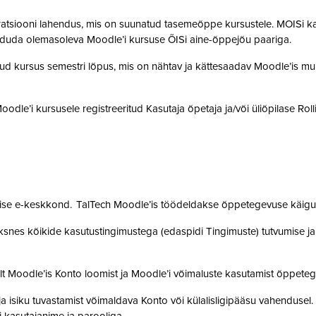
gratsiooni lahendus, mis on suunatud tasemeõppe kursustele. MOISi k
siduda olemasoleva Moodle’i kursuse ÕISi aine-õppejõu paariga.
atud kursus semestri lõpus, mis on nähtav ja kättesaadav Moodle’is muu
 Moodle’i kursusele registreeritud Kasutaja õpetaja ja/või üliõpilase Rol
mise e-keskkond. TalTech Moodle’is töödeldakse õppetegevuse käigus
snes kõikide kasutustingimustega (edaspidi Tingimuste) tutvumise ja se
lt Moodle’is Konto loomist ja Moodle’i võimaluste kasutamist õppet
a isiku tuvastamist võimaldava Konto või külalisligipääsu vahendusel