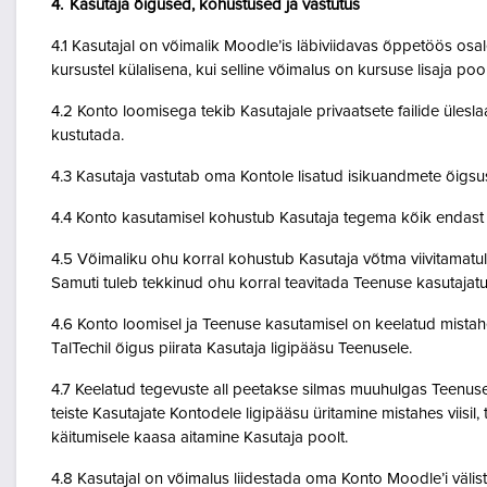
4. Kasutaja õigused, kohustused ja vastutus
4.1 Kasutajal on võimalik Moodle’is läbiviidavas õppetöös osale
kursustel külalisena, kui selline võimalus on kursuse lisaja po
4.2 Konto loomisega tekib Kasutajale privaatsete failide ülesla
kustutada.
4.3 Kasutaja vastutab oma Kontole lisatud isikuandmete õigsu
4.4 Konto kasutamisel kohustub Kasutaja tegema kõik endast o
4.5 Võimaliku ohu korral kohustub Kasutaja võtma viivitamatult
Samuti tuleb tekkinud ohu korral teavitada Teenuse kasutajatu
4.6 Konto loomisel ja Teenuse kasutamisel on keelatud mistah
TalTechil õigus piirata Kasutaja ligipääsu Teenusele.
4.7 Keelatud tegevuste all peetakse silmas muuhulgas Teenuse 
teiste Kasutajate Kontodele ligipääsu üritamine mistahes viisil
käitumisele kaasa aitamine Kasutaja poolt.
4.8 Kasutajal on võimalus liidestada oma Konto Moodle’i väliste