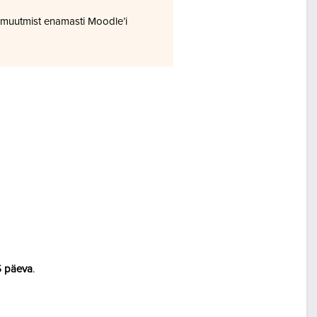
 muutmist enamasti Moodle’i
5 päeva
.