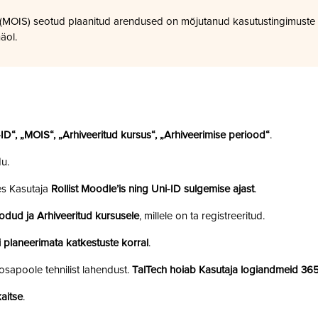
a (MOIS) seotud plaanitud arendused on mõjutanud kasutustingimuste
äol.
i-ID“, „MOIS“, „Arhiveeritud kursus“, „Arhiveerimise periood“
.
u.
es Kasutaja
Rollist Moodle’is ning Uni-ID sulgemise ajast
.
odud ja Arhiveeritud kursusele
, millele on ta registreeritud.
 planeerimata katkestuste korral
.
sapoole tehnilist lahendust.
TalTech hoiab Kasutaja logiandmeid 36
aitse
.