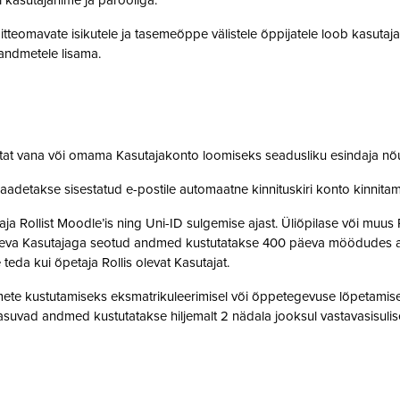
i kasutajanime ja parooliga.
tteomavate isikutele ja tasemeõppe välistele õppijatele loob kasutaj
o andmetele lisama.
stat vana või omama Kasutajakonto loomiseks seadusliku esindaja nõ
saadetakse sisestatud e-postile automaatne kinnituskiri konto kinnit
 Rollist Moodle’is ning Uni-ID sulgemise ajast. Üliõpilase või muus 
oleva Kasutajaga seotud andmed kustutatakse 400 päeva möödudes alate
 teda kui õpetaja Rollis olevat Kasutajat.
te kustutamiseks eksmatrikuleerimisel või õppetegevuse lõpetamisel,
suvad andmed kustutatakse hiljemalt 2 nädala jooksul vastavasisulise