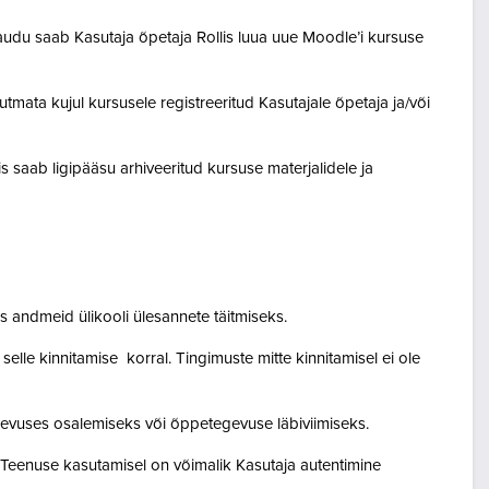
audu saab Kasutaja õpetaja Rollis luua uue Moodle’i kursuse
tmata kujul kursusele registreeritud Kasutajale õpetaja ja/või
lis saab ligipääsu arhiveeritud kursuse materjalidele ja
 andmeid ülikooli ülesannete täitmiseks.
lle kinnitamise korral. Tingimuste mitte kinnitamisel ei ole
egevuses osalemiseks või õppetegevuse läbiviimiseks.
. Teenuse kasutamisel on võimalik Kasutaja autentimine