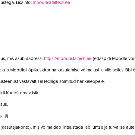
ustega. Lisainfo:
moodle@taltech.ee
us, mis asub aadressil
https://moodle.taltech.ee
, (edaspidi Moodle võ
 pakub Moodle’i õpikeskkonna kasutamise võimalust ja viib selles läb
steenust vastavalt TalTechiga sõlmitud hankeleppele.
idi Konto) omav isik.
ksus.
a jt).
t (kasutajakonto), mis võimaldab lihtsustada läbi ühtse ja turvalise aut