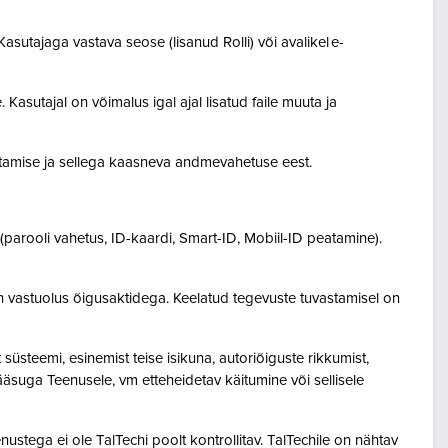
asutajaga vastava seose (lisanud Rolli) või avalikel e-
Kasutajal on võimalus igal ajal lisatud faile muuta ja
destamise ja sellega kaasneva andmevahetuse eest.
(parooli vahetus, ID-kaardi, Smart-ID, Mobiil-ID peatamine).
n vastuolus õigusaktidega. Keelatud tegevuste tuvastamisel on
steemi, esinemist teise isikuna, autoriõiguste rikkumist,
pääsuga Teenusele, vm etteheidetav käitumine või sellisele
ustega ei ole TalTechi poolt kontrollitav. TalTechile on nähtav