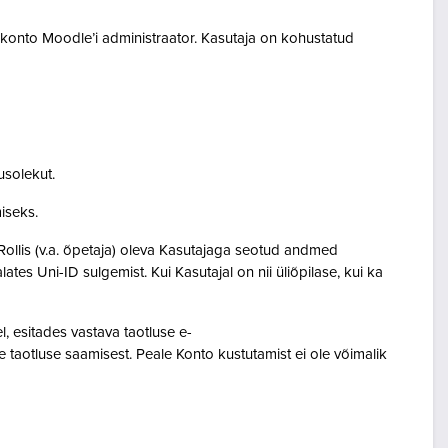
akonto Moodle’i administraator. Kasutaja on kohustatud
usolekut.
amiseks.
Rollis (v.a. õpetaja) oleva Kasutajaga seotud andmed
s Uni-ID sulgemist. Kui Kasutajal on nii üliõpilase, kui ka
 esitades vastava taotluse e-
 taotluse saamisest. Peale Konto kustutamist ei ole võimalik