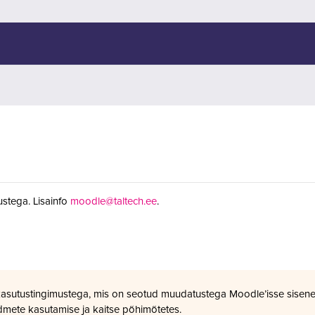
stega. Lisainfo
moodle@taltech.ee
.
kasutustingimustega, mis on seotud muudatustega Moodle’isse sisene
dmete kasutamise ja kaitse põhimõtetes.