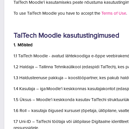
TalTech Moodle’i kasutamiseks peate nõustuma kasutustingim
To use TalTech Moodle you have to accept the
Terms of Use
.
TalTech Moodle kasutustingimused
1. Mõisted
1.1 TalTech Moodle - avatud lähtekoodiga e-õppe veebirakend
1.2 Haldaja – Tallinna Tehnikaülikool (edaspidi TalTech), kes
1.3 Haldusteenuse pakkuja – koostööpartner, kes pakub haldu
1.4 Kasutaja – iga Moodle’i keskkonnas kasutajakontot (edasp
1.5 Üksus – Moodle’i keskkonda kasutav TalTechi struktuuriü
1.6 Roll – kasutaja õigused kursusel (õpetaja, üliõpilane, vaatlej
1.7 Uni-ID – TalTechi töötaja või üliõpilase Digitaalne identitee
ressurssidele.