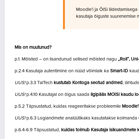
Moodle’i ja ÕISi liidestamiseg
kasutaja õiguste suurenemise n
Mis on muutunud?
p.1. Mõisted – on lisandunud sellised mõisted nagu
„Roll“, Un
p.2.4 Kasutaja autentimine on nüüd võimlaik ka
Smart-ID
kaud
UUS!
p.3.3 TalTech
kustutab Kontoga seotud andmed
, lähtud
UUS!
p.4.10 Kasutajal on õigus saada
ligipääs MOISi kaudu lo
p.5.2 Täpsustatud, kuidas reageeritakse probleemile
Moodle’i
UUS!
p.6.3 Logiandmete analüütikaks kasutatakse kolmanda o
p.6.4-6.9 Täpsustatud,
kuidas toimub Kasutaja isikuandmete k