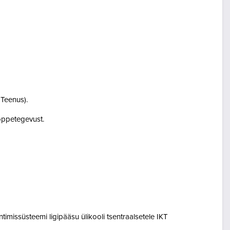
i Teenus).
i õppetegevust.
entimissüsteemi ligipääsu ülikooli tsentraalsetele IKT