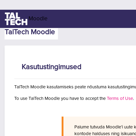
Jäta vahele peasisuni
Moodle
TalTech Moodle
Kasutustingimused
TalTech Moodle kasutamiseks peate nõustuma kasutustingimu
To use TalTech Moodle you have to accept the
Terms of Use
.
Palume tutvuda Moodle’i uute 
kontode halduses ning isikuan