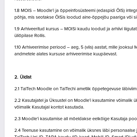
1.8 MOIS – Moodle’i ja õppeinfosüsteemi (edaspidi ÕIS) inte
põhja, mis seotakse ÕISis loodud aine-õppejõu paariga või 
1.9 Arhiveeritud kursus – MOISi kaudu loodud ja arhiivi liigut
üliõpilase Rollis.
1.10 Arhiveerimise periood – aeg, 5 (viis) aastat, mille jooksul
andmetele alates kursuse arhiveerimise kuupäevast.
2. Üldist
2.1 TalTech Moodle on TalTechi ametlik õppetegevuse läbivii
2.2 Kasutajatel ja Üksustel on Moodle’i kasutamine võimalik ük
võimalik Kasutajal kontot kasutada.
2.3 Moodle’i kasutamise all mõeldakse eelkõige Kasutaja poo
2.4 Teenuse kasutamine on võimalik üksnes läbi personaalse j