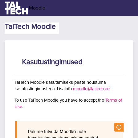
Jäta vahele peasisuni
Moodle
TalTech Moodle
Kasutustingimused
TalTech Moodle kasutamiseks peate nõustuma
kasutustingimustega. Lisainfo
moodle@taltech.ee
.
To use TalTech Moodle you have to accept the
Terms of
Use
.
Palume tutvuda Moodle’i uute