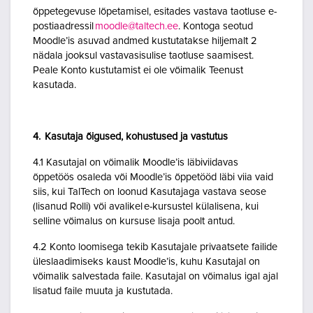
õppetegevuse lõpetamisel, esitades vastava taotluse e-
postiaadressil
moodle@taltech.ee
. Kontoga seotud
Moodle’is asuvad andmed kustutatakse hiljemalt 2
nädala jooksul vastavasisulise taotluse saamisest.
Peale Konto kustutamist ei ole võimalik Teenust
kasutada.
4. Kasutaja õigused, kohustused ja vastutus
4.1 Kasutajal on võimalik Moodle’is läbiviidavas
õppetöös osaleda või Moodle’is õppetööd läbi viia vaid
siis, kui TalTech on loonud Kasutajaga vastava seose
(lisanud Rolli) või avalikel e-kursustel külalisena, kui
selline võimalus on kursuse lisaja poolt antud.
4.2 Konto loomisega tekib Kasutajale privaatsete failide
üleslaadimiseks kaust Moodle’is, kuhu Kasutajal on
võimalik salvestada faile. Kasutajal on võimalus igal ajal
lisatud faile muuta ja kustutada.