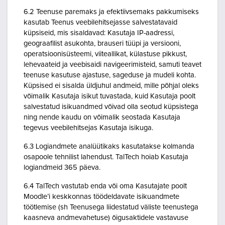
6.2 Teenuse paremaks ja efektiivsemaks pakkumiseks
kasutab Teenus veebilehitsejasse salvestatavaid
küpsiseid, mis sisaldavad: Kasutaja IP-aadressi,
geograafilist asukohta, brauseri tüüpi ja versiooni,
operatsioonisüsteemi, viiteallikat, külastuse pikkust,
lehevaateid ja veebisaidi navigeerimisteid, samuti teavet
teenuse kasutuse ajastuse, sageduse ja mudeli kohta.
Küpsised ei sisalda üldjuhul andmeid, mille põhjal oleks
võimalik Kasutaja isikut tuvastada, kuid Kasutaja poolt
salvestatud isikuandmed võivad olla seotud küpsistega
ning nende kaudu on võimalik seostada Kasutaja
tegevus veebilehitsejas Kasutaja isikuga.
6.3 Logiandmete analüütikaks kasutatakse kolmanda
osapoole tehnilist lahendust. TalTech hoiab Kasutaja
logiandmeid 365 päeva.
6.4 TalTech vastutab enda või oma Kasutajate poolt
Moodle’i keskkonnas töödeldavate isikuandmete
töötlemise (sh Teenusega liidestatud väliste teenustega
kaasneva andmevahetuse) õigusaktidele vastavuse