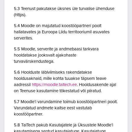
5.3 Teenust pakutakse üksnes üle turvalise ühenduse
(https).
5.4 Moodle on majutatud koostööpartneri poolt
hallatavates ja Euroopa Liidu territooriumil asuvates
serverites.
5.5 Moodle, serverite ja andmebaasi tarkvara
hooldatakse jooksvalt ajakohaste
turvavärskendustega.
5.6 Hoolduste läbiviimiseks rakendatakse
hooldusaknaid, mille kohta tuuakse täpsem teave
aadressil
https://moodle.taltech.ee
. Hooldusakende ajal
on Teenuse kasutamine tõkestatud või piiratud.
5.7 Moodle’i varundamine toimub koostööpartneri poolt.
Varundatud andmete kaitse eest vastutab
koostööpartner.
5.8 TalTech pakub Kasutajatele ja Üksustele Moodle’i
kasutamisega seotud kasutajatuge. Kasutajatuge