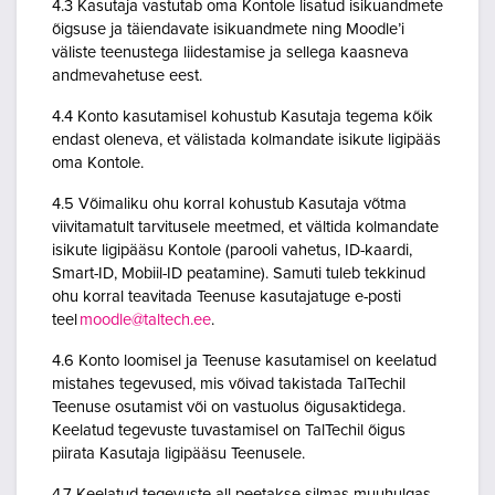
4.3 Kasutaja vastutab oma Kontole lisatud isikuandmete
õigsuse ja täiendavate isikuandmete ning Moodle’i
väliste teenustega liidestamise ja sellega kaasneva
andmevahetuse eest.
4.4 Konto kasutamisel kohustub Kasutaja tegema kõik
endast oleneva, et välistada kolmandate isikute ligipääs
oma Kontole.
4.5 Võimaliku ohu korral kohustub Kasutaja võtma
viivitamatult tarvitusele meetmed, et vältida kolmandate
isikute ligipääsu Kontole (parooli vahetus, ID-kaardi,
Smart-ID, Mobiil-ID peatamine). Samuti tuleb tekkinud
ohu korral teavitada Teenuse kasutajatuge e-posti
teel
moodle@taltech.ee
.
4.6 Konto loomisel ja Teenuse kasutamisel on keelatud
mistahes tegevused, mis võivad takistada TalTechil
Teenuse osutamist või on vastuolus õigusaktidega.
Keelatud tegevuste tuvastamisel on TalTechil õigus
piirata Kasutaja ligipääsu Teenusele.
4.7 Keelatud tegevuste all peetakse silmas muuhulgas