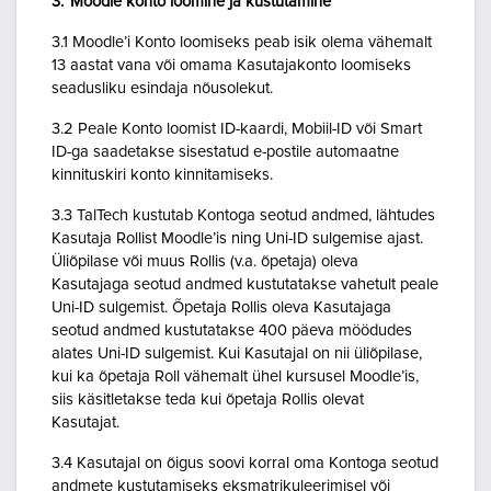
3. Moodle konto loomine ja kustutamine
3.1 Moodle’i Konto loomiseks peab isik olema vähemalt
13 aastat vana või omama Kasutajakonto loomiseks
seadusliku esindaja nõusolekut.
3.2 Peale Konto loomist ID-kaardi, Mobiil-ID või Smart
ID-ga saadetakse sisestatud e-postile automaatne
kinnituskiri konto kinnitamiseks.
3.3 TalTech kustutab Kontoga seotud andmed, lähtudes
Kasutaja Rollist Moodle’is ning Uni-ID sulgemise ajast.
Üliõpilase või muus Rollis (v.a. õpetaja) oleva
Kasutajaga seotud andmed kustutatakse vahetult peale
Uni-ID sulgemist. Õpetaja Rollis oleva Kasutajaga
seotud andmed kustutatakse 400 päeva möödudes
alates Uni-ID sulgemist. Kui Kasutajal on nii üliõpilase,
kui ka õpetaja Roll vähemalt ühel kursusel Moodle’is,
siis käsitletakse teda kui õpetaja Rollis olevat
Kasutajat.
3.4 Kasutajal on õigus soovi korral oma Kontoga seotud
andmete kustutamiseks eksmatrikuleerimisel või