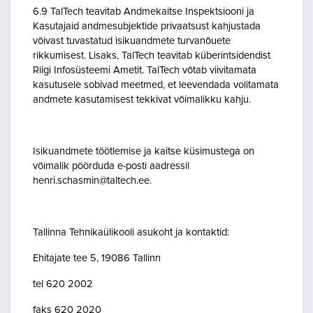
6.9 TalTech teavitab Andmekaitse Inspektsiooni ja
Kasutajaid andmesubjektide privaatsust kahjustada
võivast tuvastatud isikuandmete turvanõuete
rikkumisest. Lisaks, TalTech teavitab küberintsidendist
Riigi Infosüsteemi Ametit. TalTech võtab viivitamata
kasutusele sobivad meetmed, et leevendada volitamata
andmete kasutamisest tekkivat võimalikku kahju.
Isikuandmete töötlemise ja kaitse küsimustega on
võimalik pöörduda e-posti aadressil
henri.schasmin@taltech.ee.
Tallinna Tehnikaülikooli asukoht ja kontaktid:
Ehitajate tee 5, 19086 Tallinn
tel 620 2002
faks 620 2020