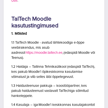
Use
.
TalTech Moodle
kasutustingimused
1. Mõisted
1.1 TalTech Moodle - avatud lähtekoodiga e-õppe
veebirakendus, mis asub
aadressil
https://moodle.taltech.ee
, (edaspidi Moodle või
Teenus).
1.2 Haldaja – Tallinna Tehnikaülikool (edaspidi TalTech),
kes pakub Moodle’i õpikeskkonna kasutamise
võimalust ja viib selles läbi õppetegevust.
1.3 Haldusteenuse pakkuja – koostööpartner, kes
pakub haldusteenust vastavalt TalTechiga sõlmitud
hankeleppele.
1.4 Kasutaja – iga Moodle’i keskkonnas kasutajakontot