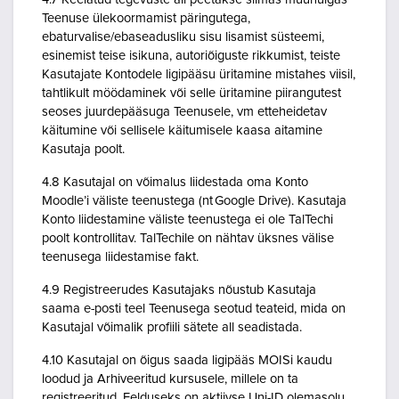
Teenuse ülekoormamist päringutega,
ebaturvalise/ebaseadusliku sisu lisamist süsteemi,
esinemist teise isikuna, autoriõiguste rikkumist, teiste
Kasutajate Kontodele ligipääsu üritamine mistahes viisil,
tahtlikult möödaminek või selle üritamine piirangutest
seoses juurdepääsuga Teenusele, vm etteheidetav
käitumine või sellisele käitumisele kaasa aitamine
Kasutaja poolt.
4.8 Kasutajal on võimalus liidestada oma Konto
Moodle’i väliste teenustega (nt Google Drive). Kasutaja
Konto liidestamine väliste teenustega ei ole TalTechi
poolt kontrollitav. TalTechile on nähtav üksnes välise
teenusega liidestamise fakt.
4.9 Registreerudes Kasutajaks nõustub Kasutaja
saama e-posti teel Teenusega seotud teateid, mida on
Kasutajal võimalik profiili sätete all seadistada.
4.10 Kasutajal on õigus saada ligipääs MOISi kaudu
loodud ja Arhiveeritud kursusele, millele on ta
registreeritud. Eelduseks on aktiivse Uni-ID olemasolu