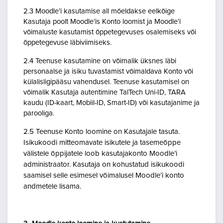
2.3 Moodle’i kasutamise all mõeldakse eelkõige
Kasutaja poolt Moodle’is Konto loomist ja Moodle’i
võimaluste kasutamist õppetegevuses osalemiseks või
õppetegevuse läbiviimiseks.
2.4 Teenuse kasutamine on võimalik üksnes läbi
personaalse ja isiku tuvastamist võimaldava Konto või
külalisligipääsu vahendusel. Teenuse kasutamisel on
võimalik Kasutaja autentimine TalTech Uni-ID, TARA
kaudu (ID-kaart, Mobiil-ID, Smart-ID) või kasutajanime ja
parooliga.
2.5 Teenuse Konto loomine on Kasutajale tasuta.
Isikukoodi mitteomavate isikutele ja tasemeõppe
välistele õppijatele loob kasutajakonto Moodle’i
administraator. Kasutaja on kohustatud isikukoodi
saamisel selle esimesel võimalusel Moodle’i konto
andmetele lisama.