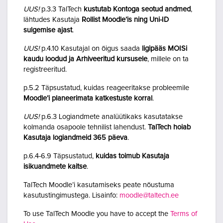
UUS!
p.3.3 TalTech
kustutab Kontoga seotud andmed
,
lähtudes Kasutaja
Rollist Moodle’is ning Uni-ID
sulgemise ajast
.
UUS!
p.4.10 Kasutajal on õigus saada
ligipääs MOISi
kaudu loodud ja Arhiveeritud kursusele
, millele on ta
registreeritud.
p.5.2 Täpsustatud, kuidas reageeritakse probleemile
Moodle’i planeerimata katkestuste korral
.
UUS!
p.6.3 Logiandmete analüütikaks kasutatakse
kolmanda osapoole tehnilist lahendust.
TalTech hoiab
Kasutaja logiandmeid 365 päeva
.
p.6.4-6.9 Täpsustatud,
kuidas toimub Kasutaja
isikuandmete kaitse
.
TalTech Moodle’i kasutamiseks peate nõustuma
kasutustingimustega. Lisainfo:
moodle@taltech.ee
To use TalTech Moodle you have to accept the
Terms of