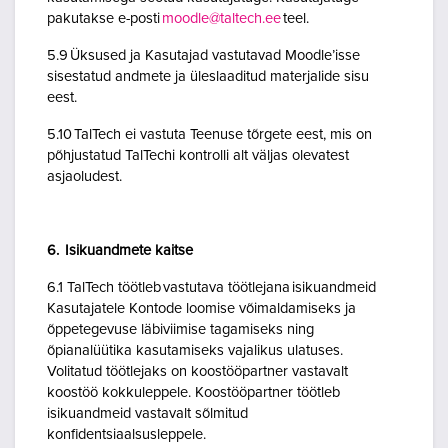
pakutakse e-posti
moodle@taltech.ee
teel.
5.9 Üksused ja Kasutajad vastutavad Moodle’isse
sisestatud andmete ja üleslaaditud materjalide sisu
eest.
5.10 TalTech ei vastuta Teenuse tõrgete eest, mis on
põhjustatud TalTechi kontrolli alt väljas olevatest
asjaoludest.
6. Isikuandmete kaitse
6.1 TalTech töötleb vastutava töötlejana isikuandmeid
Kasutajatele Kontode loomise võimaldamiseks ja
õppetegevuse läbiviimise tagamiseks ning
õpianalüütika kasutamiseks vajalikus ulatuses.
Volitatud töötlejaks on koostööpartner vastavalt
koostöö kokkuleppele. Koostööpartner töötleb
isikuandmeid vastavalt sõlmitud
konfidentsiaalsusleppele.