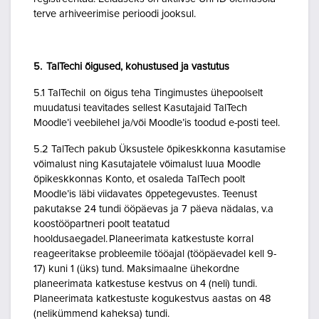
terve arhiveerimise perioodi jooksul.
5. TalTechi õigused, kohustused ja vastutus
5.1 TalTechil on õigus teha Tingimustes ühepoolselt
muudatusi teavitades sellest Kasutajaid TalTech
Moodle’i veebilehel ja/või Moodle’is toodud e-posti teel.
5.2 TalTech pakub Üksustele õpikeskkonna kasutamise
võimalust ning Kasutajatele võimalust luua Moodle
õpikeskkonnas Konto, et osaleda TalTech poolt
Moodle’is läbi viidavates õppetegevustes. Teenust
pakutakse 24 tundi ööpäevas ja 7 päeva nädalas, v.a
koostööpartneri poolt teatatud
hooldusaegadel. Planeerimata katkestuste korral
reageeritakse probleemile tööajal (tööpäevadel kell 9-
17) kuni 1 (üks) tund. Maksimaalne ühekordne
planeerimata katkestuse kestvus on 4 (neli) tundi.
Planeerimata katkestuste kogukestvus aastas on 48
(nelikümmend kaheksa) tundi.