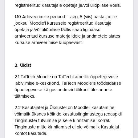
registreeritud Kasutajale õpetaja ja/või üliõpilase Rollis.
1.10 Arhiveerimise periood – aeg, 5 (viis) aastat, mille
jooksul Moodle’i kursusele registreeritud Kasutaja
õpetaja ja/või üliõpilase Rollis saab ligipääsu
arhiveeritud kursuse materjalidele ja andmetele alates
kursuse arhiveerimise kuupäevast.
2. Üldist
2.1 TalTech Moodle on TalTechi ametlik õppetegevuse
läbiviimise e-keskkond. TalTech Moodle’is töödeldakse
õppetegevuse käigus andmeid ülikooli ülesannete
täitmiseks.
2.2 Kasutajatel ja Üksustel on Moodle’i kasutamine
võimalik üksnes kõikide kasutustingimustega (edaspidi
Tingimuste) tutvumise ja selle kinnitamise korral.
Tingimuste mitte kinnitamisel ei ole võimalik Kasutajal
kontot kasutada.