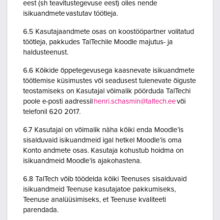
eest (sh teavitustegevuse eest) olles nende
isikuandmete vastutav töötleja.
6.5 Kasutajaandmete osas on koostööpartner volitatud
töötleja, pakkudes TalTechile Moodle majutus- ja
haldusteenust.
6.6 Kõikide õppetegevusega kaasnevate isikuandmete
töötlemise küsimustes või seadusest tulenevate õiguste
teostamiseks on Kasutajal võimalik pöörduda TalTechi
poole e-posti aadressil
henri.schasmin@taltech.ee
või
telefonil 620 2017.
6.7 Kasutajal on võimalik näha kõiki enda Moodle’is
sisalduvaid isikuandmeid igal hetkel Moodle’is oma
Konto andmete osas. Kasutaja kohustub hoidma on
isikuandmeid Moodle’is ajakohastena.
6.8 TalTech võib töödelda kõiki Teenuses sisalduvaid
isikuandmeid Teenuse kasutajatoe pakkumiseks,
Teenuse analüüsimiseks, et Teenuse kvaliteeti
parendada.