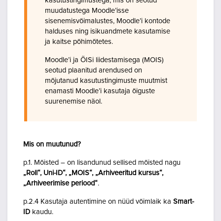
kasutustingimustega, mis on seotud
muudatustega Moodle’isse
sisenemisvõimalustes, Moodle’i kontode
halduses ning isikuandmete kasutamise
ja kaitse põhimõtetes.
Moodle’i ja ÕISi liidestamisega (MOIS)
seotud plaanitud arendused on
mõjutanud kasutustingimuste muutmist
enamasti Moodle’i kasutaja õiguste
suurenemise näol.
Mis on muutunud?
p.1. Mõisted – on lisandunud sellised mõisted nagu
„Roll“, Uni-ID“, „MOIS“, „Arhiveeritud kursus“,
„Arhiveerimise periood“
.
p.2.4 Kasutaja autentimine on nüüd võimlaik ka
Smart-
ID
kaudu.